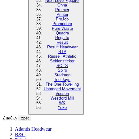
Next Level Apparel
Onna
Premier
Printer
ProJob
Promodoro
Pure Waste
Quadra
Regatta
Result
Result Headwear
RTP
Russell Athletic
Seidensticker
SOL'S
Spiro
Stedman
Tee Jays
The One Towelling
Untagged Movement
Vossen
Westford Mill
WK
Yoko
Značky
zpět
Atlantis Headwear
B&C