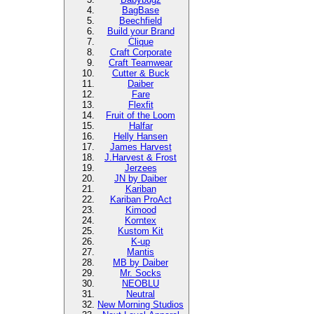
BagBase
Beechfield
Build your Brand
Clique
Craft Corporate
Craft Teamwear
Cutter & Buck
Daiber
Fare
Flexfit
Fruit of the Loom
Halfar
Helly Hansen
James Harvest
J.Harvest & Frost
Jerzees
JN by Daiber
Kariban
Kariban ProAct
Kimood
Korntex
Kustom Kit
K-up
Mantis
MB by Daiber
Mr. Socks
NEOBLU
Neutral
New Morning Studios