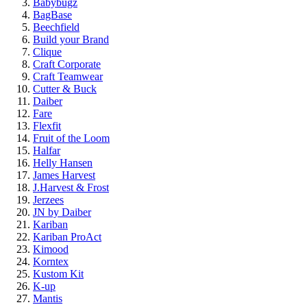
Babybugz
BagBase
Beechfield
Build your Brand
Clique
Craft Corporate
Craft Teamwear
Cutter & Buck
Daiber
Fare
Flexfit
Fruit of the Loom
Halfar
Helly Hansen
James Harvest
J.Harvest & Frost
Jerzees
JN by Daiber
Kariban
Kariban ProAct
Kimood
Korntex
Kustom Kit
K-up
Mantis