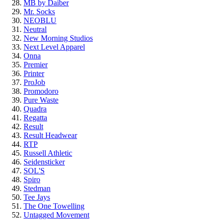
MB by Daiber
Mr. Socks
NEOBLU
Neutral
New Morning Studios
Next Level Apparel
Onna
Premier
Printer
ProJob
Promodoro
Pure Waste
Quadra
Regatta
Result
Result Headwear
RTP
Russell Athletic
Seidensticker
SOL'S
Spiro
Stedman
Tee Jays
The One Towelling
Untagged Movement