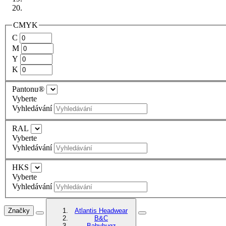
CMYK
C
M
Y
K
Pantonu®
Vyberte
Vyhledávání
RAL
Vyberte
Vyhledávání
HKS
Vyberte
Vyhledávání
Značky
Atlantis Headwear
B&C
Babybugz