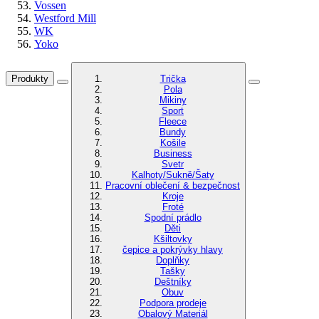
Vossen
Westford Mill
WK
Yoko
Produkty
Trička
Pola
Mikiny
Sport
Fleece
Bundy
Košile
Business
Svetr
Kalhoty/Sukně/Šaty
Pracovní oblečení & bezpečnost
Kroje
Froté
Spodní prádlo
Děti
Kšiltovky
čepice a pokrývky hlavy
Doplňky
Tašky
Deštníky
Obuv
Podpora prodeje
Obalový Materiál