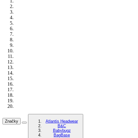
Značky
Atlantis Headwear
B&C
Babybugz
BagBase