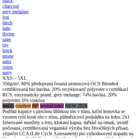
black
charcoal
grey melange
fog
birch
latte
thyme
sage
ray
brick
prune
aster
orion
navy
XXS – 5XL
350g/m², 80% předepraná česaná prstencová OCS Blended
certifikovaná bio bavlna, 20% recyklovaný polyester s certifikací
RCS, enzymaticky prané, grey melange: 74% bavlna, 20%
polyester, 6% viskóza
heavy
combed
60°
neutral label
NEW 2026
Podšitá kapuce s plochou šňůrkou tón v tónu, krční lemovka se
vzorem rybí kosti tón v tónu, půlměsícová podsádka na krku, 2x1
žebrované manžety a lem, klokaní kapsa, měkké na omak, uvnitř
počesaná, certifikovaná veganská výroba bez živočišných přísad,
výpočet LCA (Life Cycle Assessment) pro vyhodnocení dopadu na