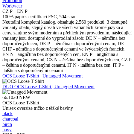
Promotion
Workwear
CZ P – EN P
100% papír s certifikací FSC, 504 stran
Neutrální kompletní katalog, obsahuje 2.560 produktů, 3 dostupné
varianty obalu, stejný obsah ve všech variantách kromě jazyka a
ceny, zaujme svým moderním a přehledným provedením, následující
varianty jsou dostupné do vyprodání zásob: DE N – němčina bez
doporučených cen, DE P – němčina s doporučenými cenam, DE
CHF - němčina s doporučenými cenami ve švýcarských francích,
EN N - angličtina bez doporučených cen, EN P – angličtina s
doporučenými cenami, CZ N – čeština bez doporučených cen, CZ P
– čeština s doporučenými cenami, IT N - italština bez cen, IT P -
italština s doporučenými cenami
OCS Loose T-Shirt | Untagged Movement
DUO
OCS Loose T-Shirt | Untagged Movement
66.1020
NEW
OCS Loose T-Shirt
Unisex oversize tričko z těžké bavlny
black
charcoal
birch
navy