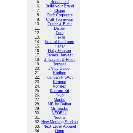
Beechfield
Build your Brand
Clique
Craft Corporate
Craft Teamwear
Cutter & Buck
Daiber
Fare
Flexfit
Fruit of the Loom
Halfar
Helly Hansen
James Harvest
J.Harvest & Frost
Jerzees
JN by Daiber
Kariban
Kariban ProAct
Kimood
Korntex
Kustom Kit
K-up
Mantis
MB by Daiber
Mr. Socks
NEOBLU
Neutral
New Morning Studios
Next Level Apparel
Onna