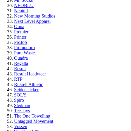
Mr. Socks
NEOBLU
Neutral
New Morning Studios
Next Level Apparel
Onna
Premier
Printer
ProJob
Promodoro
Pure Waste
Quadra
Regatta
Result
Result Headwear
RTP
Russell Athletic
Seidensticker
SOL'S
Spiro
Stedman
Tee Jays
The One Towelling
Untagged Movement
Vossen