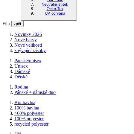
Neutrální štítek
Oeko-Tex
UV ochrana
Filtr
zpět
Novinky 2026
Nové barvy
Nové velikosti
zbývající zásoby
Pánské/unisex
Unisex
Dámské
Dětské
Rodina
Pánské + dámské duo
Bio-bavlna
100% bavlna
>60% polyester
100% polyester
recycled polyester