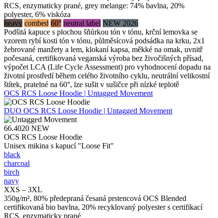
RCS, enzymaticky prané, grey melange: 74% bavlna, 20%
polyester, 6% viskóza
heavy
combed
60°
neutral label
NEW 2026
Podšitá kapuce s plochou šňůrkou tón v tónu, krční lemovka se
vzorem rybí kosti tón v tónu, půlměsícová podsádka na krku, 2x1
žebrované manžety a lem, klokaní kapsa, měkké na omak, uvnitř
počesaná, certifikovaná veganská výroba bez živočišných přísad,
výpočet LCA (Life Cycle Assessment) pro vyhodnocení dopadu na
životní prostředí během celého životního cyklu, neutrální velikostní
štítek, pratelné na 60°, lze sušit v sušičce při nízké teplotě
OCS RCS Loose Hoodie | Untagged Movement
DUO
OCS RCS Loose Hoodie | Untagged Movement
66.4020
NEW
OCS RCS Loose Hoodie
Unisex mikina s kapucí "Loose Fit"
black
charcoal
birch
navy
XXS – 3XL
350g/m², 80% předepraná česaná prstencová OCS Blended
certifikovaná bio bavlna, 20% recyklovaný polyester s certifikací
RCS, enzymaticky prané