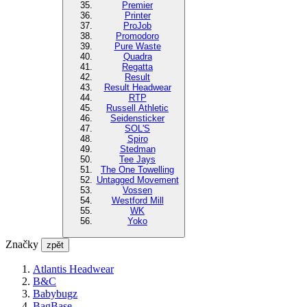
Premier
Printer
ProJob
Promodoro
Pure Waste
Quadra
Regatta
Result
Result Headwear
RTP
Russell Athletic
Seidensticker
SOL'S
Spiro
Stedman
Tee Jays
The One Towelling
Untagged Movement
Vossen
Westford Mill
WK
Yoko
Značky
zpět
Atlantis Headwear
B&C
Babybugz
BagBase