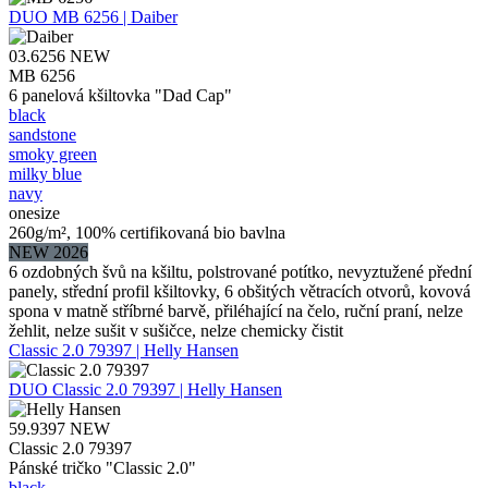
DUO
MB 6256 | Daiber
03.6256
NEW
MB 6256
6 panelová kšiltovka "Dad Cap"
black
sandstone
smoky green
milky blue
navy
onesize
260g/m², 100% certifikovaná bio bavlna
NEW 2026
6 ozdobných švů na kšiltu, polstrované potítko, nevyztužené přední
panely, střední profil kšiltovky, 6 obšitých větracích otvorů, kovová
spona v matně stříbrné barvě, přiléhající na čelo, ruční praní, nelze
žehlit, nelze sušit v sušičce, nelze chemicky čistit
Classic 2.0 79397 | Helly Hansen
DUO
Classic 2.0 79397 | Helly Hansen
59.9397
NEW
Classic 2.0 79397
Pánské tričko "Classic 2.0"
black