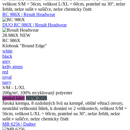
velikost S/M = 56cm, velikost L/XL = 60cm, pratelné na 30°, nelze
žehlit, nelze sušit v sušičce, nelze chemicky čistit
RC 986X | Result Headwear
DUO
RC 986X | Result Headwear
28.986X
NEW
RC 986X
Klobouk "Bound Edge"
white
black
grey
kelly green
red
royal
navy
S/M – L/XL
200g/m², 100% recyklovaný polyester
neutral label
NEW 2026
Široká krempa, 8 ozdobných švů na krempě, obšité větrací otvory,
neutrální velikostní štítek, k dostání ve 2 velikostech, velikost S/M =
56cm, velikost L/XL = 60cm, pratelné na 30°, nelze žehlit, nelze
sušit v sušičce, nelze chemicky čistit
MB 6256 | Daiber