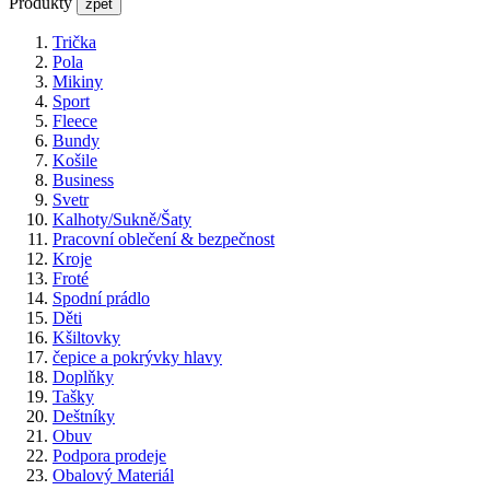
Produkty
zpět
Trička
Pola
Mikiny
Sport
Fleece
Bundy
Košile
Business
Svetr
Kalhoty/Sukně/Šaty
Pracovní oblečení & bezpečnost
Kroje
Froté
Spodní prádlo
Děti
Kšiltovky
čepice a pokrývky hlavy
Doplňky
Tašky
Deštníky
Obuv
Podpora prodeje
Obalový Materiál