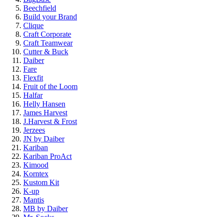
Beechfield
Build your Brand
Clique
Craft Corporate
Craft Teamwear
Cutter & Buck
Daiber
Fare
Flexfit
Fruit of the Loom
Halfar
Helly Hansen
James Harvest
J.Harvest & Frost
Jerzees
JN by Daiber
Kariban
Kariban ProAct
Kimood
Korntex
Kustom Kit
K-up
Mantis
MB by Daiber