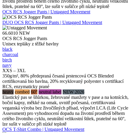
životní prostředí během celého životního cyklu, neutrální velikostní
štítek, pratelné na 60°, lze sušit v sušičce při nízké teplotě
OCS RCS Jogger Pants | Untagged Movement
DUO
OCS RCS Jogger Pants | Untagged Movement
66.6010
NEW
OCS RCS Jogger Pants
Unisex tepláky z těžké bavlny
black
charcoal
birch
navy
XXS – 3XL
350g/m², 80% předepraná česaná prstencová OCS Blended
certifikovaná bio bavlna, 20% recyklovaný polyester s certifikací
RCS, enzymaticky prané
heavy
combed
60°
neutral label
NEW 2026
Elastický pas se šňůrkou, žebrované manžety v pase a na kotnících,
boční kapsy, měkké na omak, uvnitř počesaná, certifikovaná
veganská výroba bez živočišných přísad, výpočet LCA (Life Cycle
Assessment) pro vyhodnocení dopadu na životní prostředí během
celého životního cyklu, neutrální velikostní štítek, pratelné na 60°,
lze sušit v sušičce při nízké teplotě
OCS T-Shirt Combo | Untagged Movement