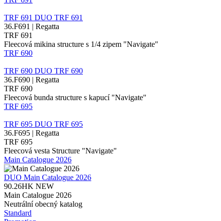
TRF 691
DUO
TRF 691
36.F691 | Regatta
TRF 691
Fleecová mikina structure s 1/4 zipem "Navigate"
TRF 690
TRF 690
DUO
TRF 690
36.F690 | Regatta
TRF 690
Fleecová bunda structure s kapucí "Navigate"
TRF 695
TRF 695
DUO
TRF 695
36.F695 | Regatta
TRF 695
Fleecová vesta Structure "Navigate"
Main Catalogue 2026
DUO
Main Catalogue 2026
90.26HK
NEW
Main Catalogue 2026
Neutrální obecný katalog
Standard