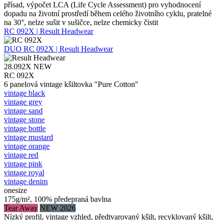
přísad, výpočet LCA (Life Cycle Assessment) pro vyhodnocení
dopadu na životní prostředí během celého životního cyklu, pratelné
na 30°, nelze sušit v sušičce, nelze chemicky čistit
RC 092X | Result Headwear
DUO
RC 092X | Result Headwear
28.092X
NEW
RC 092X
6 panelová vintage kšiltovka "Pure Cotton"
vintage black
vintage grey
vintage sand
vintage stone
vintage bottle
vintage mustard
vintage orange
vintage red
vintage pink
vintage royal
vintage denim
onesize
175g/m², 100% předepraná bavlna
Tear Away
NEW 2026
Nízký profil, vintage vzhled, předtvarovaný kšilt, recyklovaný kšilt,