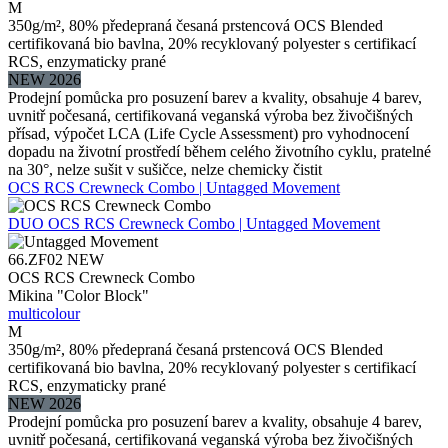
M
350g/m², 80% předepraná česaná prstencová OCS Blended
certifikovaná bio bavlna, 20% recyklovaný polyester s certifikací
RCS, enzymaticky prané
NEW 2026
Prodejní pomůcka pro posuzení barev a kvality, obsahuje 4 barev,
uvnitř počesaná, certifikovaná veganská výroba bez živočišných
přísad, výpočet LCA (Life Cycle Assessment) pro vyhodnocení
dopadu na životní prostředí během celého životního cyklu, pratelné
na 30°, nelze sušit v sušičce, nelze chemicky čistit
OCS RCS Crewneck Combo | Untagged Movement
DUO
OCS RCS Crewneck Combo | Untagged Movement
66.ZF02
NEW
OCS RCS Crewneck Combo
Mikina "Color Block"
multicolour
M
350g/m², 80% předepraná česaná prstencová OCS Blended
certifikovaná bio bavlna, 20% recyklovaný polyester s certifikací
RCS, enzymaticky prané
NEW 2026
Prodejní pomůcka pro posuzení barev a kvality, obsahuje 4 barev,
uvnitř počesaná, certifikovaná veganská výroba bez živočišných