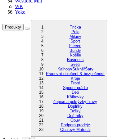
Westford Mill
WK
Yoko
Produkty
Trička
Pola
Mikiny
Sport
Fleece
Bundy
Košile
Business
Svetr
Kalhoty/Sukně/Šaty
Pracovní oblečení & bezpečnost
Kroje
Froté
Spodní prádlo
Děti
Kšiltovky
čepice a pokrývky hlavy
Doplňky
Tašky
Deštníky
Obuv
Podpora prodeje
Obalový Materiál