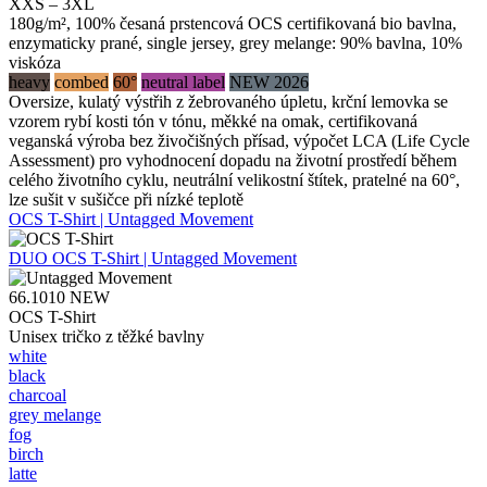
XXS – 3XL
180g/m², 100% česaná prstencová OCS certifikovaná bio bavlna,
enzymaticky prané, single jersey, grey melange: 90% bavlna, 10%
viskóza
heavy
combed
60°
neutral label
NEW 2026
Oversize, kulatý výstřih z žebrovaného úpletu, krční lemovka se
vzorem rybí kosti tón v tónu, měkké na omak, certifikovaná
veganská výroba bez živočišných přísad, výpočet LCA (Life Cycle
Assessment) pro vyhodnocení dopadu na životní prostředí během
celého životního cyklu, neutrální velikostní štítek, pratelné na 60°,
lze sušit v sušičce při nízké teplotě
OCS T-Shirt | Untagged Movement
DUO
OCS T-Shirt | Untagged Movement
66.1010
NEW
OCS T-Shirt
Unisex tričko z těžké bavlny
white
black
charcoal
grey melange
fog
birch
latte