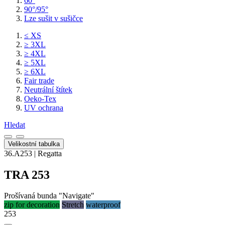
60°
90°/95°
Lze sušit v sušičce
≤ XS
≥ 3XL
≥ 4XL
≥ 5XL
≥ 6XL
Fair trade
Neutrální štítek
Oeko-Tex
UV ochrana
Hledat
Velikostní tabulka
36.A253 | Regatta
TRA 253
Prošívaná bunda "Navigate"
zip for decoration
Stretch
waterproof
253