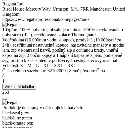
Regatta Ltd
Risol House Mercury Way, Urmston, M41 7RR Manchester, United
Kingdom
https://www.regattaprofessional.com/pages/trade
165g/m², 100%
polyester
, obsahuje minimálně 50% recyklovaného
polyesteru (rPet), recyklovaná izolace Thermoguard
Voděodolná (10.000mm vodní sloupec), prodyšná (10.000g/m² za
24h), sestřihnutá nastavitelná kapuce, nastavitelné manžety a spodní
lem, zip v kontrastní barvě, podšitý zip s ochranou brady, vnitřní
kapsa na zip, 2 boční kapsy a 1 náprsní kapsa se zipem, podlepené
švy, přístup k zušlechtění v podšívce, 4-cestný strečový materiál
Velikosti:
S
–
M
–
L
–
XL
–
XXL
–
3XL
Číslo celního sazebníku:
62102000
|
Země původu:
Čína
8
1
Velikostní tabulka
253
Produkt je dostupný v následujících barvách:
black/​seal grey
black/​lime green
black/​orange pop