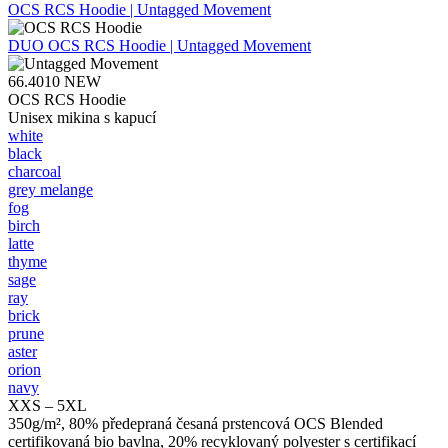
OCS RCS Hoodie | Untagged Movement
DUO
OCS RCS Hoodie | Untagged Movement
66.4010
NEW
OCS RCS Hoodie
Unisex mikina s kapucí
white
black
charcoal
grey melange
fog
birch
latte
thyme
sage
ray
brick
prune
aster
orion
navy
XXS – 5XL
350g/m², 80% předepraná česaná prstencová OCS Blended
certifikovaná bio bavlna, 20% recyklovaný polyester s certifikací