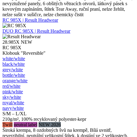
nevyztužené panely, 6 obšitých větracích otvorů, látkový pásek s
kovovým zapínáním, štítek Tear Away, ruční praní, nelze žehlit,
nelze sušit v sušičce, nelze chemicky čistit
RC 985X | Result Headwear
DUO
RC 985X | Result Headwear
28.985X
NEW
RC 985X
Klobouk "Reversible"
white/​white
black/​white
grey/​white
bottle/​white
orange/​white
red/​white
pink/​white
sky/​white
royal/​white
navy/​white
S/M – L/XL
210g/m², 100% recyklovaný polyester-kepr
Twill
neutral label
NEW 2026
Široká krempa, 8 ozdobných švů na krempě, Bílá uvnitř,
reverzibilní, neutrální velikostní štítek, k dostání ve 2 velikostech,