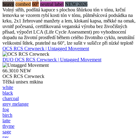
heavy
combed
60°
neutral label
NEW 2026
Volný střih, podšitá kapuce s plochou šňůrkou tón v tónu, krční
lemovka se vzorem rybí kosti tón v tónu, půlměsícová podsádka na
krku, 2x1 žebrované manžety a lem, klokaní kapsa, měkké na omak,
uvnitř počesaná, certifikovaná veganská výroba bez živočišných
přísad, výpočet LCA (Life Cycle Assessment) pro vyhodnocení
dopadu na životní prostředí během celého životního cyklu, neutrální
velikostní štítek, pratelné na 60°, lze sušit v sušičce při nízké teplotě
OCS RCS Crewneck | Untagged Movement
DUO
OCS RCS Crewneck | Untagged Movement
66.3010
NEW
OCS RCS Crewneck
Těžká unisex mikina
white
black
charcoal
grey melange
fog
birch
latte
thyme
sage
ray