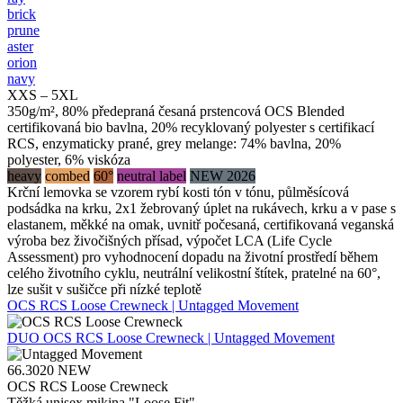
brick
prune
aster
orion
navy
XXS – 5XL
350g/m², 80% předepraná česaná prstencová OCS Blended
certifikovaná bio bavlna, 20% recyklovaný polyester s certifikací
RCS, enzymaticky prané, grey melange: 74% bavlna, 20%
polyester, 6% viskóza
heavy
combed
60°
neutral label
NEW 2026
Krční lemovka se vzorem rybí kosti tón v tónu, půlměsícová
podsádka na krku, 2x1 žebrovaný úplet na rukávech, krku a v pase s
elastanem, měkké na omak, uvnitř počesaná, certifikovaná veganská
výroba bez živočišných přísad, výpočet LCA (Life Cycle
Assessment) pro vyhodnocení dopadu na životní prostředí během
celého životního cyklu, neutrální velikostní štítek, pratelné na 60°,
lze sušit v sušičce při nízké teplotě
OCS RCS Loose Crewneck | Untagged Movement
DUO
OCS RCS Loose Crewneck | Untagged Movement
66.3020
NEW
OCS RCS Loose Crewneck
Těžká unisex mikina "Loose Fit"