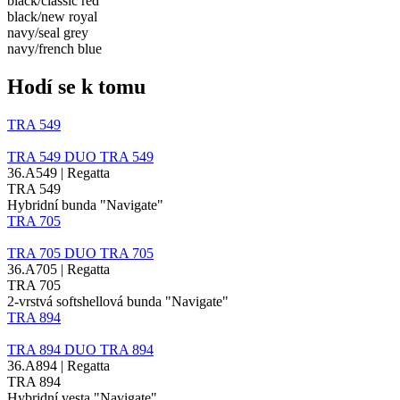
black/​classic red
black/​new royal
navy/​seal grey
navy/​french blue
Hodí se k tomu
TRA 549
TRA 549
DUO
TRA 549
36.A549 | Regatta
TRA 549
Hybridní bunda "Navigate"
TRA 705
TRA 705
DUO
TRA 705
36.A705 | Regatta
TRA 705
2-vrstvá softshellová bunda "Navigate"
TRA 894
TRA 894
DUO
TRA 894
36.A894 | Regatta
TRA 894
Hybridní vesta "Navigate"