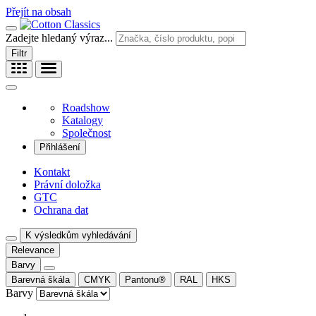
Přejít na obsah
Zadejte hledaný výraz...
Filtr
Roadshow
Katalogy
Společnost
Přihlášení
Kontakt
Právní doložka
GTC
Ochrana dat
K výsledkům vyhledávání
Relevance
Barvy
Barevná škála
CMYK
Pantonu®
RAL
HKS
Barvy