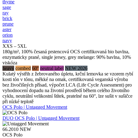
thyme
sage
ray
brick
prune
aster
orion
navy
XXS – 5XL
180g/m², 100% česaná prstencová OCS certifikovaná bio bavlna,
enzymaticky prané, single jersey, grey melange: 90% bavlna, 10%
viskóza
heavy
combed
60°
neutral label
NEW 2026
Kulatý výstřih z žebrovaného úpletu, krční lemovka se vzorem rybí
kosti tón v tónu, měkké na omak, certifikovaná veganská výroba
bez živočišných přísad, výpočet LCA (Life Cycle Assessment) pro
vyhodnocení dopadu na životní prostředí během celého životního
cyklu, neutrální velikostní štítek, pratelné na 60°, lze sušit v sušičce
při nízké teplotě
OCS Polo | Untagged Movement
DUO
OCS Polo | Untagged Movement
66.2010
NEW
OCS Polo