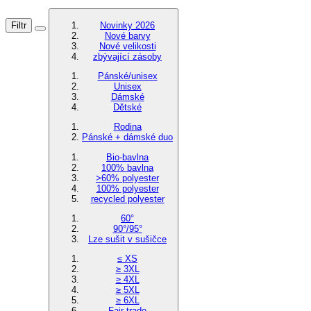
Filtr
Novinky 2026
Nové barvy
Nové velikosti
zbývající zásoby
Pánské/unisex
Unisex
Dámské
Dětské
Rodina
Pánské + dámské duo
Bio-bavlna
100% bavlna
>60% polyester
100% polyester
recycled polyester
60°
90°/95°
Lze sušit v sušičce
≤ XS
≥ 3XL
≥ 4XL
≥ 5XL
≥ 6XL
Fair trade