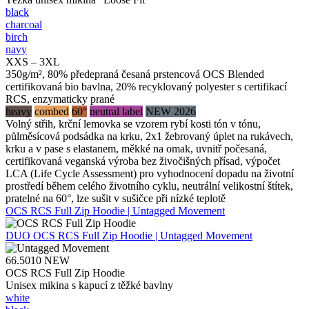
black
charcoal
birch
navy
XXS – 3XL
350g/m², 80% předepraná česaná prstencová OCS Blended
certifikovaná bio bavlna, 20% recyklovaný polyester s certifikací
RCS, enzymaticky prané
heavy
combed
60°
neutral label
NEW 2026
Volný střih, krční lemovka se vzorem rybí kosti tón v tónu,
půlměsícová podsádka na krku, 2x1 žebrovaný úplet na rukávech,
krku a v pase s elastanem, měkké na omak, uvnitř počesaná,
certifikovaná veganská výroba bez živočišných přísad, výpočet
LCA (Life Cycle Assessment) pro vyhodnocení dopadu na životní
prostředí během celého životního cyklu, neutrální velikostní štítek,
pratelné na 60°, lze sušit v sušičce při nízké teplotě
OCS RCS Full Zip Hoodie | Untagged Movement
DUO
OCS RCS Full Zip Hoodie | Untagged Movement
66.5010
NEW
OCS RCS Full Zip Hoodie
Unisex mikina s kapucí z těžké bavlny
white