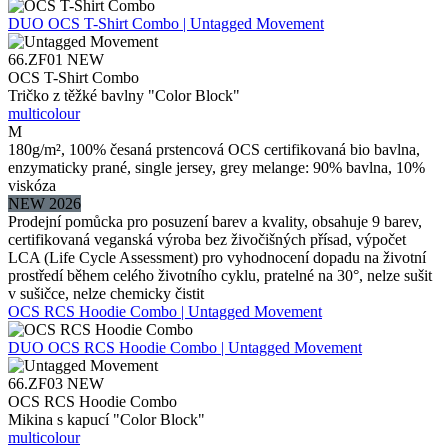
DUO
OCS T-Shirt Combo | Untagged Movement
66.ZF01
NEW
OCS T-Shirt Combo
Tričko z těžké bavlny "Color Block"
multicolour
M
180g/m², 100% česaná prstencová OCS certifikovaná bio bavlna,
enzymaticky prané, single jersey, grey melange: 90% bavlna, 10%
viskóza
NEW 2026
Prodejní pomůcka pro posuzení barev a kvality, obsahuje 9 barev,
certifikovaná veganská výroba bez živočišných přísad, výpočet
LCA (Life Cycle Assessment) pro vyhodnocení dopadu na životní
prostředí během celého životního cyklu, pratelné na 30°, nelze sušit
v sušičce, nelze chemicky čistit
OCS RCS Hoodie Combo | Untagged Movement
DUO
OCS RCS Hoodie Combo | Untagged Movement
66.ZF03
NEW
OCS RCS Hoodie Combo
Mikina s kapucí "Color Block"
multicolour