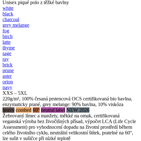
Unisex piqué polo z těžké bavlny
white
black
charcoal
grey melange
fog
birch
latte
thyme
sage
ray
brick
prune
aster
orion
navy
XXS – 5XL
220g/m², 100% česaná prstencová OCS certifikovaná bio bavlna,
enzymaticky prané, grey melange: 90% bavlna, 10% viskóza
heavy
combed
60°
neutral label
NEW 2026
Žebrovaný límec a manžety, měkké na omak, certifikovaná
veganská výroba bez živočišných přísad, výpočet LCA (Life Cycle
Assessment) pro vyhodnocení dopadu na životní prostředí během
celého životního cyklu, neutrální velikostní štítek, pratelné na 60°,
lze sušit v sušičce při nízké teplotě