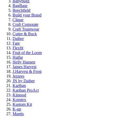
Babybugz
BagBase
Beechfield
Build your Brand
Clique
Craft Corporate
Craft Teamwear
Cutter & Buck
Daiber
Fare
Flexfit
Fruit of the Loom
Halfar
Helly Hansen
James Harvest
J.Harvest & Frost
Jerzees
JN by Daiber
Kariban
Kariban ProAct
Kimood
Korntex
Kustom Kit
K-up
Mantis