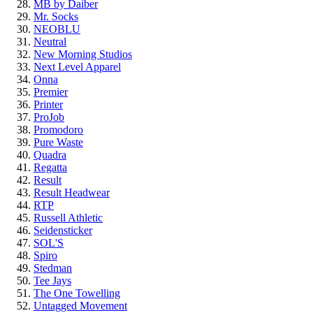
MB by Daiber
Mr. Socks
NEOBLU
Neutral
New Morning Studios
Next Level Apparel
Onna
Premier
Printer
ProJob
Promodoro
Pure Waste
Quadra
Regatta
Result
Result Headwear
RTP
Russell Athletic
Seidensticker
SOL'S
Spiro
Stedman
Tee Jays
The One Towelling
Untagged Movement