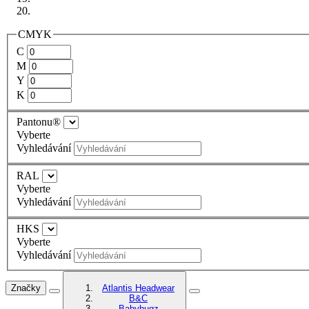
CMYK
C
M
Y
K
Pantonu®
Vyberte
Vyhledávání
RAL
Vyberte
Vyhledávání
HKS
Vyberte
Vyhledávání
Značky
Atlantis Headwear
B&C
Babybugz