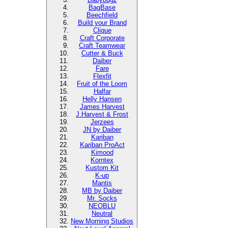
BagBase
Beechfield
Build your Brand
Clique
Craft Corporate
Craft Teamwear
Cutter & Buck
Daiber
Fare
Flexfit
Fruit of the Loom
Halfar
Helly Hansen
James Harvest
J.Harvest & Frost
Jerzees
JN by Daiber
Kariban
Kariban ProAct
Kimood
Korntex
Kustom Kit
K-up
Mantis
MB by Daiber
Mr. Socks
NEOBLU
Neutral
New Morning Studios