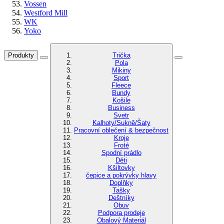
Vossen
Westford Mill
WK
Yoko
Produkty
Trička
Pola
Mikiny
Sport
Fleece
Bundy
Košile
Business
Svetr
Kalhoty/Sukně/Šaty
Pracovní oblečení & bezpečnost
Kroje
Froté
Spodní prádlo
Děti
Kšiltovky
čepice a pokrývky hlavy
Doplňky
Tašky
Deštníky
Obuv
Podpora prodeje
Obalový Materiál