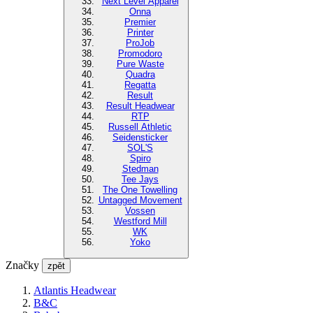
Next Level Apparel
Onna
Premier
Printer
ProJob
Promodoro
Pure Waste
Quadra
Regatta
Result
Result Headwear
RTP
Russell Athletic
Seidensticker
SOL'S
Spiro
Stedman
Tee Jays
The One Towelling
Untagged Movement
Vossen
Westford Mill
WK
Yoko
Značky
zpět
Atlantis Headwear
B&C