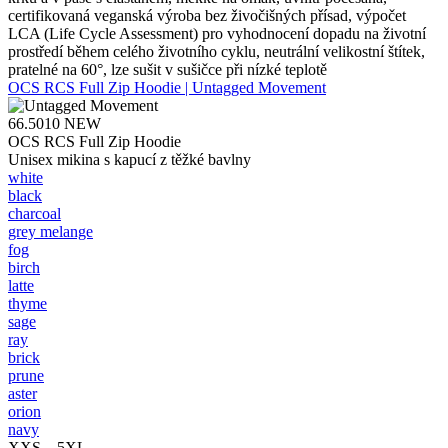
certifikovaná veganská výroba bez živočišných přísad, výpočet
LCA (Life Cycle Assessment) pro vyhodnocení dopadu na životní
prostředí během celého životního cyklu, neutrální velikostní štítek,
pratelné na 60°, lze sušit v sušičce při nízké teplotě
OCS RCS Full Zip Hoodie | Untagged Movement
66.5010
NEW
OCS RCS Full Zip Hoodie
Unisex mikina s kapucí z těžké bavlny
white
black
charcoal
grey melange
fog
birch
latte
thyme
sage
ray
brick
prune
aster
orion
navy
XXS – 5XL