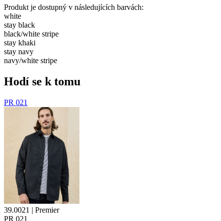
Produkt je dostupný v následujících barvách:
white
stay black
black/​white stripe
stay khaki
stay navy
navy/​white stripe
Hodí se k tomu
PR 021
39.0021 | Premier
PR 021