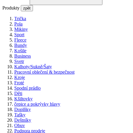
Produkty
zpět
Trička
Pola
Mikiny
Sport
Fleece
Bundy
Košile
Business
Svetr
Kalhoty/Sukně/Šaty
Pracovní oblečení & bezpečnost
Kroje
Froté
Spodní prádlo
Děti
Kšiltovky
čepice a pokrývky hlavy
Doplňky
Tašky
Deštníky
Obuv
Podpora prodeje