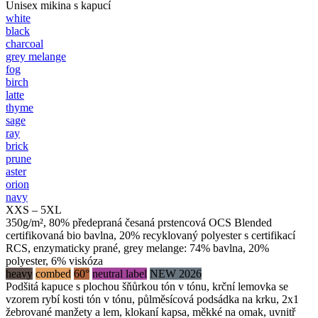
Unisex mikina s kapucí
white
black
charcoal
grey melange
fog
birch
latte
thyme
sage
ray
brick
prune
aster
orion
navy
XXS – 5XL
350g/m², 80% předepraná česaná prstencová OCS Blended
certifikovaná bio bavlna, 20% recyklovaný polyester s certifikací
RCS, enzymaticky prané, grey melange: 74% bavlna, 20%
polyester, 6% viskóza
heavy
combed
60°
neutral label
NEW 2026
Podšitá kapuce s plochou šňůrkou tón v tónu, krční lemovka se
vzorem rybí kosti tón v tónu, půlměsícová podsádka na krku, 2x1
žebrované manžety a lem, klokaní kapsa, měkké na omak, uvnitř