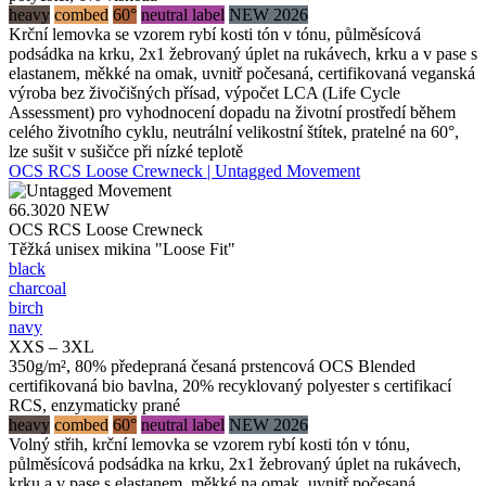
heavy
combed
60°
neutral label
NEW 2026
Krční lemovka se vzorem rybí kosti tón v tónu, půlměsícová
podsádka na krku, 2x1 žebrovaný úplet na rukávech, krku a v pase s
elastanem, měkké na omak, uvnitř počesaná, certifikovaná veganská
výroba bez živočišných přísad, výpočet LCA (Life Cycle
Assessment) pro vyhodnocení dopadu na životní prostředí během
celého životního cyklu, neutrální velikostní štítek, pratelné na 60°,
lze sušit v sušičce při nízké teplotě
OCS RCS Loose Crewneck | Untagged Movement
66.3020
NEW
OCS RCS Loose Crewneck
Těžká unisex mikina "Loose Fit"
black
charcoal
birch
navy
XXS – 3XL
350g/m², 80% předepraná česaná prstencová OCS Blended
certifikovaná bio bavlna, 20% recyklovaný polyester s certifikací
RCS, enzymaticky prané
heavy
combed
60°
neutral label
NEW 2026
Volný střih, krční lemovka se vzorem rybí kosti tón v tónu,
půlměsícová podsádka na krku, 2x1 žebrovaný úplet na rukávech,
krku a v pase s elastanem, měkké na omak, uvnitř počesaná,