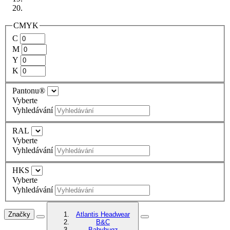
CMYK
C
M
Y
K
Pantonu®
Vyberte
Vyhledávání
RAL
Vyberte
Vyhledávání
HKS
Vyberte
Vyhledávání
Značky
Atlantis Headwear
B&C
Babybugz