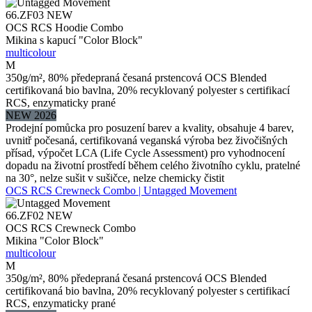
66.ZF03
NEW
OCS RCS Hoodie Combo
Mikina s kapucí "Color Block"
multicolour
M
350g/m², 80% předepraná česaná prstencová OCS Blended
certifikovaná bio bavlna, 20% recyklovaný polyester s certifikací
RCS, enzymaticky prané
NEW 2026
Prodejní pomůcka pro posuzení barev a kvality, obsahuje 4 barev,
uvnitř počesaná, certifikovaná veganská výroba bez živočišných
přísad, výpočet LCA (Life Cycle Assessment) pro vyhodnocení
dopadu na životní prostředí během celého životního cyklu, pratelné
na 30°, nelze sušit v sušičce, nelze chemicky čistit
OCS RCS Crewneck Combo | Untagged Movement
66.ZF02
NEW
OCS RCS Crewneck Combo
Mikina "Color Block"
multicolour
M
350g/m², 80% předepraná česaná prstencová OCS Blended
certifikovaná bio bavlna, 20% recyklovaný polyester s certifikací
RCS, enzymaticky prané