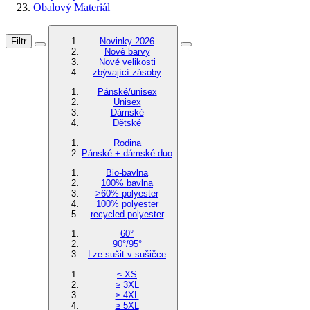
Obalový Materiál
Filtr
Novinky 2026
Nové barvy
Nové velikosti
zbývající zásoby
Pánské/unisex
Unisex
Dámské
Dětské
Rodina
Pánské + dámské duo
Bio-bavlna
100% bavlna
>60% polyester
100% polyester
recycled polyester
60°
90°/95°
Lze sušit v sušičce
≤ XS
≥ 3XL
≥ 4XL
≥ 5XL