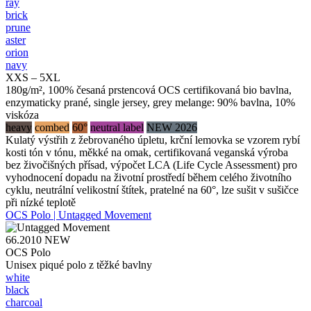
ray
brick
prune
aster
orion
navy
XXS – 5XL
180g/m², 100% česaná prstencová OCS certifikovaná bio bavlna,
enzymaticky prané, single jersey, grey melange: 90% bavlna, 10%
viskóza
heavy
combed
60°
neutral label
NEW 2026
Kulatý výstřih z žebrovaného úpletu, krční lemovka se vzorem rybí
kosti tón v tónu, měkké na omak, certifikovaná veganská výroba
bez živočišných přísad, výpočet LCA (Life Cycle Assessment) pro
vyhodnocení dopadu na životní prostředí během celého životního
cyklu, neutrální velikostní štítek, pratelné na 60°, lze sušit v sušičce
při nízké teplotě
OCS Polo | Untagged Movement
66.2010
NEW
OCS Polo
Unisex piqué polo z těžké bavlny
white
black
charcoal