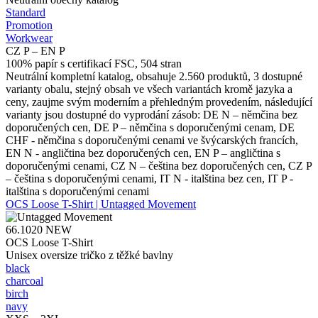
Standard
Promotion
Workwear
CZ P – EN P
100% papír s certifikací FSC, 504 stran
Neutrální kompletní katalog, obsahuje 2.560 produktů, 3 dostupné
varianty obalu, stejný obsah ve všech variantách kromě jazyka a
ceny, zaujme svým moderním a přehledným provedením, následující
varianty jsou dostupné do vyprodání zásob: DE N – němčina bez
doporučených cen, DE P – němčina s doporučenými cenam, DE
CHF - němčina s doporučenými cenami ve švýcarských francích,
EN N - angličtina bez doporučených cen, EN P – angličtina s
doporučenými cenami, CZ N – čeština bez doporučených cen, CZ P
– čeština s doporučenými cenami, IT N - italština bez cen, IT P -
italština s doporučenými cenami
OCS Loose T-Shirt | Untagged Movement
66.1020
NEW
OCS Loose T-Shirt
Unisex oversize tričko z těžké bavlny
black
charcoal
birch
navy