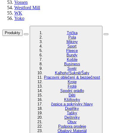
Vossen
Westford Mill
WK
Yoko
Produkty
Trička
Pola
Mikiny
Sport
Fleece
Bundy
Košile
Business
Svetr
Kalhoty/Sukně/Šaty
Pracovní oblečení & bezpečnost
Kroje
Froté
Spodní prádlo
Děti
Kšiltovky
čepice a pokrývky hlavy
Doplňky
Tašky
Deštníky
Obuv
Podpora prodeje
Obalový Materiál