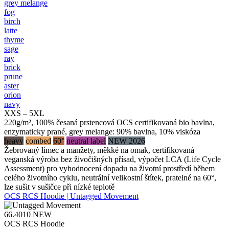
grey melange
fog
birch
latte
thyme
sage
ray
brick
prune
aster
orion
navy
XXS – 5XL
220g/m², 100% česaná prstencová OCS certifikovaná bio bavlna,
enzymaticky prané, grey melange: 90% bavlna, 10% viskóza
heavy
combed
60°
neutral label
NEW 2026
Žebrovaný límec a manžety, měkké na omak, certifikovaná
veganská výroba bez živočišných přísad, výpočet LCA (Life Cycle
Assessment) pro vyhodnocení dopadu na životní prostředí během
celého životního cyklu, neutrální velikostní štítek, pratelné na 60°,
lze sušit v sušičce při nízké teplotě
OCS RCS Hoodie | Untagged Movement
66.4010
NEW
OCS RCS Hoodie