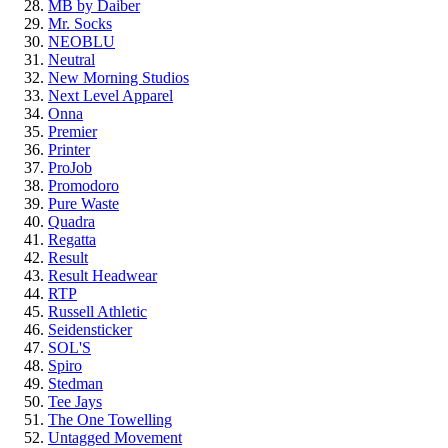
MB by Daiber
Mr. Socks
NEOBLU
Neutral
New Morning Studios
Next Level Apparel
Onna
Premier
Printer
ProJob
Promodoro
Pure Waste
Quadra
Regatta
Result
Result Headwear
RTP
Russell Athletic
Seidensticker
SOL'S
Spiro
Stedman
Tee Jays
The One Towelling
Untagged Movement