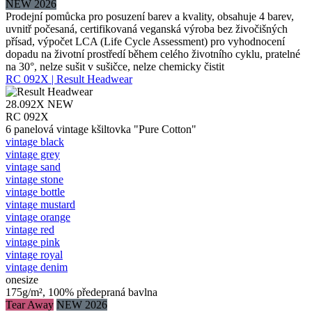
NEW 2026
Prodejní pomůcka pro posuzení barev a kvality, obsahuje 4 barev,
uvnitř počesaná, certifikovaná veganská výroba bez živočišných
přísad, výpočet LCA (Life Cycle Assessment) pro vyhodnocení
dopadu na životní prostředí během celého životního cyklu, pratelné
na 30°, nelze sušit v sušičce, nelze chemicky čistit
RC 092X | Result Headwear
28.092X
NEW
RC 092X
6 panelová vintage kšiltovka "Pure Cotton"
vintage black
vintage grey
vintage sand
vintage stone
vintage bottle
vintage mustard
vintage orange
vintage red
vintage pink
vintage royal
vintage denim
onesize
175g/m², 100% předepraná bavlna
Tear Away
NEW 2026