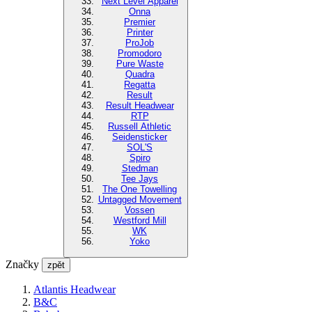
Next Level Apparel
Onna
Premier
Printer
ProJob
Promodoro
Pure Waste
Quadra
Regatta
Result
Result Headwear
RTP
Russell Athletic
Seidensticker
SOL'S
Spiro
Stedman
Tee Jays
The One Towelling
Untagged Movement
Vossen
Westford Mill
WK
Yoko
Značky
zpět
Atlantis Headwear
B&C