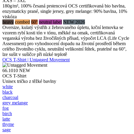
XXS – 3XL
180g/m², 100% česaná prstencová OCS certifikovaná bio bavlna,
enzymaticky prané, single jersey, grey melange: 90% bavlna, 10%
viskóza
heavy
combed
60°
neutral label
NEW 2026
Oversize, kulatý výstřih z žebrovaného úpletu, krční lemovka se
vzorem rybí kosti tón v tónu, měkké na omak, certifikovaná
veganská výroba bez živočišných přísad, výpočet LCA (Life Cycle
Assessment) pro vyhodnocení dopadu na životní prostředí během
celého životního cyklu, neutrální velikostní štítek, pratelné na 60°,
lze sušit v sušičce při nízké teplotě
OCS T-Shirt | Untagged Movement
66.1010
NEW
OCS T-Shirt
Unisex tričko z těžké bavlny
white
black
charcoal
grey melange
fog
birch
latte
thyme
sage