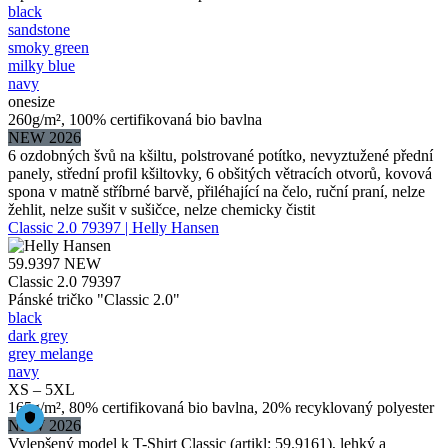
black
sandstone
smoky green
milky blue
navy
onesize
260g/m², 100% certifikovaná bio bavlna
NEW 2026
6 ozdobných švů na kšiltu, polstrované potítko, nevyztužené přední
panely, střední profil kšiltovky, 6 obšitých větracích otvorů, kovová
spona v matně stříbrné barvě, přiléhající na čelo, ruční praní, nelze
žehlit, nelze sušit v sušičce, nelze chemicky čistit
Classic 2.0 79397 | Helly Hansen
59.9397
NEW
Classic 2.0 79397
Pánské tričko "Classic 2.0"
black
dark grey
grey melange
navy
XS – 5XL
165g/m², 80% certifikovaná bio bavlna, 20% recyklovaný polyester
NEW 2026
Vylepšený model k T-Shirt Classic (artikl: 59.9161), lehký a