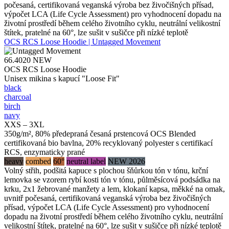
počesaná, certifikovaná veganská výroba bez živočišných přísad,
výpočet LCA (Life Cycle Assessment) pro vyhodnocení dopadu na
životní prostředí během celého životního cyklu, neutrální velikostní
štítek, pratelné na 60°, lze sušit v sušičce při nízké teplotě
OCS RCS Loose Hoodie | Untagged Movement
66.4020
NEW
OCS RCS Loose Hoodie
Unisex mikina s kapucí "Loose Fit"
black
charcoal
birch
navy
XXS – 3XL
350g/m², 80% předepraná česaná prstencová OCS Blended
certifikovaná bio bavlna, 20% recyklovaný polyester s certifikací
RCS, enzymaticky prané
heavy
combed
60°
neutral label
NEW 2026
Volný střih, podšitá kapuce s plochou šňůrkou tón v tónu, krční
lemovka se vzorem rybí kosti tón v tónu, půlměsícová podsádka na
krku, 2x1 žebrované manžety a lem, klokaní kapsa, měkké na omak,
uvnitř počesaná, certifikovaná veganská výroba bez živočišných
přísad, výpočet LCA (Life Cycle Assessment) pro vyhodnocení
dopadu na životní prostředí během celého životního cyklu, neutrální
velikostní štítek, pratelné na 60°, lze sušit v sušičce při nízké teplotě