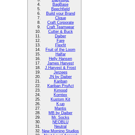
BagBase
Beechfield
Build your Brand
Clique
Craft Corporate
Craft Teamwear
Cutter & Buck
Daiber
Fare
Flexfit
Fruit of the Loom
Halfar
Helly Hansen
James Harvest
J.Harvest & Frost
Jerzees
JN by Daiber
Kariban
Kariban ProAct
Kimood
Korntex
Kustom Kit
K-up
Mantis
MB by Daiber
Mr. Socks
NEOBLU
Neutral
New Morning Studios