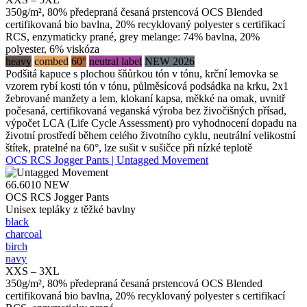
350g/m², 80% předepraná česaná prstencová OCS Blended
certifikovaná bio bavlna, 20% recyklovaný polyester s certifikací
RCS, enzymaticky prané, grey melange: 74% bavlna, 20%
polyester, 6% viskóza
heavy
combed
60°
neutral label
NEW 2026
Podšitá kapuce s plochou šňůrkou tón v tónu, krční lemovka se
vzorem rybí kosti tón v tónu, půlměsícová podsádka na krku, 2x1
žebrované manžety a lem, klokaní kapsa, měkké na omak, uvnitř
počesaná, certifikovaná veganská výroba bez živočišných přísad,
výpočet LCA (Life Cycle Assessment) pro vyhodnocení dopadu na
životní prostředí během celého životního cyklu, neutrální velikostní
štítek, pratelné na 60°, lze sušit v sušičce při nízké teplotě
OCS RCS Jogger Pants | Untagged Movement
66.6010
NEW
OCS RCS Jogger Pants
Unisex tepláky z těžké bavlny
black
charcoal
birch
navy
XXS – 3XL
350g/m², 80% předepraná česaná prstencová OCS Blended
certifikovaná bio bavlna, 20% recyklovaný polyester s certifikací