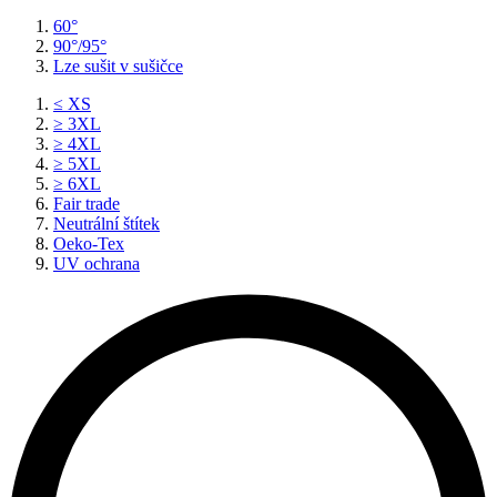
60°
90°/95°
Lze sušit v sušičce
≤ XS
≥ 3XL
≥ 4XL
≥ 5XL
≥ 6XL
Fair trade
Neutrální štítek
Oeko-Tex
UV ochrana