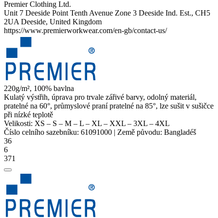
Premier Clothing Ltd.
Unit 7 Deeside Point Tenth Avenue Zone 3 Deeside Ind. Est., CH5
2UA Deeside, United Kingdom
https://www.premierworkwear.com/en-gb/contact-us/
220g/m², 100% bavlna
Kulatý výstřih, úprava pro trvale zářivé barvy, odolný materiál,
pratelné na 60°, průmyslové praní pratelné na 85°, lze sušit v sušičce
při nízké teplotě
Velikosti:
XS
–
S
–
M
–
L
–
XL
–
XXL
–
3XL
–
4XL
Číslo celního sazebníku:
61091000
|
Země původu:
Bangladéš
36
6
371