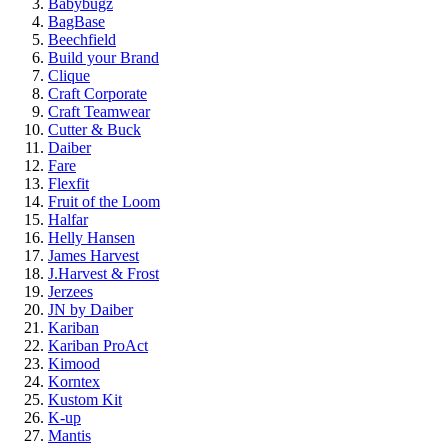
Babybugz
BagBase
Beechfield
Build your Brand
Clique
Craft Corporate
Craft Teamwear
Cutter & Buck
Daiber
Fare
Flexfit
Fruit of the Loom
Halfar
Helly Hansen
James Harvest
J.Harvest & Frost
Jerzees
JN by Daiber
Kariban
Kariban ProAct
Kimood
Korntex
Kustom Kit
K-up
Mantis