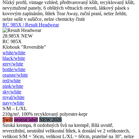
Nízký profil, vintage vzhled, předtvarovaný kšilt, recyklovaný kšilt,
nevyztužené panely, 6 obšitých větracích otvorů, látkový pásek s
kovovým zapínáním, štítek Tear Away, ruční praní, nelze žehlit,
nelze sušit v sušičce, nelze chemicky čistit
RC 985X | Result Headwear
28.985X
NEW
RC 985X
Klobouk "Reversible"
white/​white
black/​white
grey/​white
bottle/​white
orange/​white
red/​white
pink/​white
sky/​white
royal/​white
navy/​white
S/M – L/XL
210g/m², 100% recyklovaný polyester-kepr
Twill
neutral label
NEW 2026
Široká krempa, 8 ozdobných švů na krempě, Bílá uvnitř,
reverzibilní, neutrální velikostní štítek, k dostání ve 2 velikostech,
velikost S/M = 56cm, velikost L/XL = 60cm, pratelné na 30°, nelze