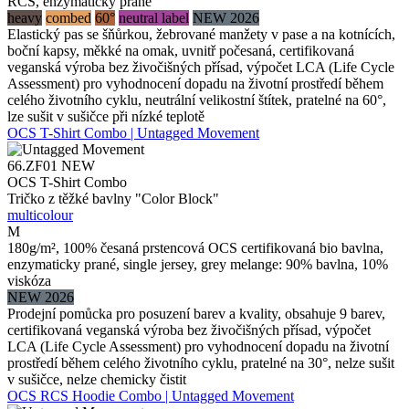
RCS, enzymaticky prané
heavy
combed
60°
neutral label
NEW 2026
Elastický pas se šňůrkou, žebrované manžety v pase a na kotnících,
boční kapsy, měkké na omak, uvnitř počesaná, certifikovaná
veganská výroba bez živočišných přísad, výpočet LCA (Life Cycle
Assessment) pro vyhodnocení dopadu na životní prostředí během
celého životního cyklu, neutrální velikostní štítek, pratelné na 60°,
lze sušit v sušičce při nízké teplotě
OCS T-Shirt Combo | Untagged Movement
66.ZF01
NEW
OCS T-Shirt Combo
Tričko z těžké bavlny "Color Block"
multicolour
M
180g/m², 100% česaná prstencová OCS certifikovaná bio bavlna,
enzymaticky prané, single jersey, grey melange: 90% bavlna, 10%
viskóza
NEW 2026
Prodejní pomůcka pro posuzení barev a kvality, obsahuje 9 barev,
certifikovaná veganská výroba bez živočišných přísad, výpočet
LCA (Life Cycle Assessment) pro vyhodnocení dopadu na životní
prostředí během celého životního cyklu, pratelné na 30°, nelze sušit
v sušičce, nelze chemicky čistit
OCS RCS Hoodie Combo | Untagged Movement