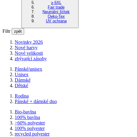
≥ 6XL
Fair trade
Neutrální štítek
Oeko-Tex
UV ochrana
Filtr
zpět
Novinky 2026
Nové barvy
Nové velikosti
zbývající zásoby
Pánské/unisex
Unisex
Dámské
Dětské
Rodina
Pánské + dámské duo
Bio-bavlna
100% bavlna
>60% polyester
100% polyester
recycled polyester