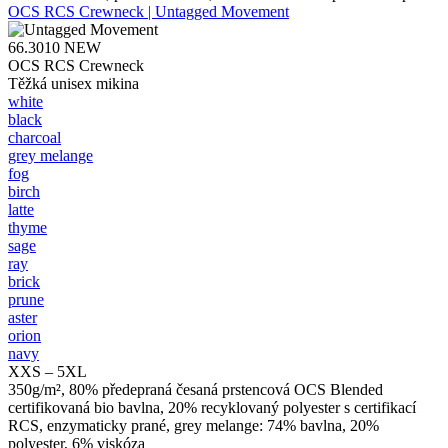
OCS RCS Crewneck | Untagged Movement
66.3010
NEW
OCS RCS Crewneck
Těžká unisex mikina
white
black
charcoal
grey melange
fog
birch
latte
thyme
sage
ray
brick
prune
aster
orion
navy
XXS – 5XL
350g/m², 80% předepraná česaná prstencová OCS Blended
certifikovaná bio bavlna, 20% recyklovaný polyester s certifikací
RCS, enzymaticky prané, grey melange: 74% bavlna, 20%
polyester, 6% viskóza