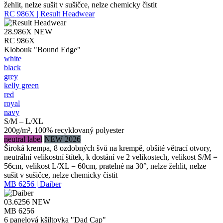
žehlit, nelze sušit v sušičce, nelze chemicky čistit
RC 986X | Result Headwear
28.986X
NEW
RC 986X
Klobouk "Bound Edge"
white
black
grey
kelly green
red
royal
navy
S/M – L/XL
200g/m², 100% recyklovaný polyester
neutral label
NEW 2026
Široká krempa, 8 ozdobných švů na krempě, obšité větrací otvory,
neutrální velikostní štítek, k dostání ve 2 velikostech, velikost S/M =
56cm, velikost L/XL = 60cm, pratelné na 30°, nelze žehlit, nelze
sušit v sušičce, nelze chemicky čistit
MB 6256 | Daiber
03.6256
NEW
MB 6256
6 panelová kšiltovka "Dad Cap"