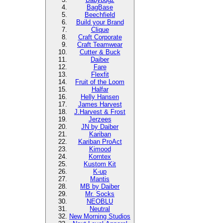
BagBase
Beechfield
Build your Brand
Clique
Craft Corporate
Craft Teamwear
Cutter & Buck
Daiber
Fare
Flexfit
Fruit of the Loom
Halfar
Helly Hansen
James Harvest
J.Harvest & Frost
Jerzees
JN by Daiber
Kariban
Kariban ProAct
Kimood
Korntex
Kustom Kit
K-up
Mantis
MB by Daiber
Mr. Socks
NEOBLU
Neutral
New Morning Studios