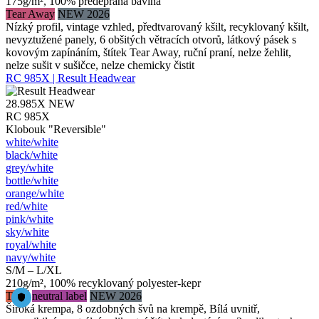
175g/m², 100% předepraná bavlna
Tear Away
NEW 2026
Nízký profil, vintage vzhled, předtvarovaný kšilt, recyklovaný kšilt,
nevyztužené panely, 6 obšitých větracích otvorů, látkový pásek s
kovovým zapínáním, štítek Tear Away, ruční praní, nelze žehlit,
nelze sušit v sušičce, nelze chemicky čistit
RC 985X | Result Headwear
28.985X
NEW
RC 985X
Klobouk "Reversible"
white/​white
black/​white
grey/​white
bottle/​white
orange/​white
red/​white
pink/​white
sky/​white
royal/​white
navy/​white
S/M – L/XL
210g/m², 100% recyklovaný polyester-kepr
Twill
neutral label
NEW 2026
Široká krempa, 8 ozdobných švů na krempě, Bílá uvnitř,