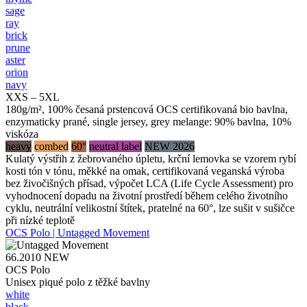
sage
ray
brick
prune
aster
orion
navy
XXS – 5XL
180g/m², 100% česaná prstencová OCS certifikovaná bio bavlna,
enzymaticky prané, single jersey, grey melange: 90% bavlna, 10%
viskóza
heavy
combed
60°
neutral label
NEW 2026
Kulatý výstřih z žebrovaného úpletu, krční lemovka se vzorem rybí
kosti tón v tónu, měkké na omak, certifikovaná veganská výroba
bez živočišných přísad, výpočet LCA (Life Cycle Assessment) pro
vyhodnocení dopadu na životní prostředí během celého životního
cyklu, neutrální velikostní štítek, pratelné na 60°, lze sušit v sušičce
při nízké teplotě
OCS Polo | Untagged Movement
66.2010
NEW
OCS Polo
Unisex piqué polo z těžké bavlny
white
black