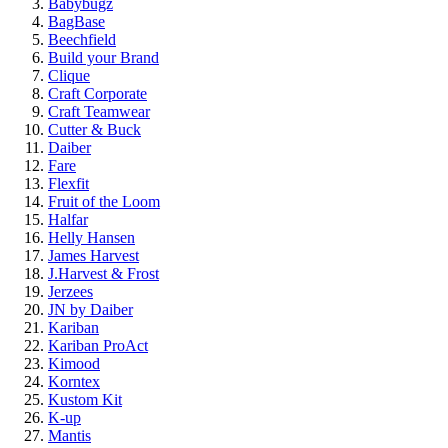
Babybugz
BagBase
Beechfield
Build your Brand
Clique
Craft Corporate
Craft Teamwear
Cutter & Buck
Daiber
Fare
Flexfit
Fruit of the Loom
Halfar
Helly Hansen
James Harvest
J.Harvest & Frost
Jerzees
JN by Daiber
Kariban
Kariban ProAct
Kimood
Korntex
Kustom Kit
K-up
Mantis