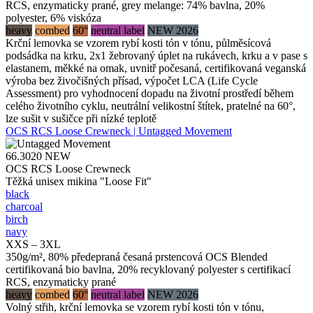
RCS, enzymaticky prané, grey melange: 74% bavlna, 20%
polyester, 6% viskóza
heavy
combed
60°
neutral label
NEW 2026
Krční lemovka se vzorem rybí kosti tón v tónu, půlměsícová
podsádka na krku, 2x1 žebrovaný úplet na rukávech, krku a v pase s
elastanem, měkké na omak, uvnitř počesaná, certifikovaná veganská
výroba bez živočišných přísad, výpočet LCA (Life Cycle
Assessment) pro vyhodnocení dopadu na životní prostředí během
celého životního cyklu, neutrální velikostní štítek, pratelné na 60°,
lze sušit v sušičce při nízké teplotě
OCS RCS Loose Crewneck | Untagged Movement
66.3020
NEW
OCS RCS Loose Crewneck
Těžká unisex mikina "Loose Fit"
black
charcoal
birch
navy
XXS – 3XL
350g/m², 80% předepraná česaná prstencová OCS Blended
certifikovaná bio bavlna, 20% recyklovaný polyester s certifikací
RCS, enzymaticky prané
heavy
combed
60°
neutral label
NEW 2026
Volný střih, krční lemovka se vzorem rybí kosti tón v tónu,