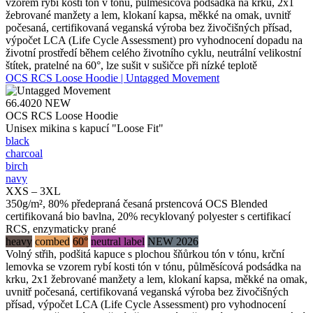
vzorem rybí kosti tón v tónu, půlměsícová podsádka na krku, 2x1
žebrované manžety a lem, klokaní kapsa, měkké na omak, uvnitř
počesaná, certifikovaná veganská výroba bez živočišných přísad,
výpočet LCA (Life Cycle Assessment) pro vyhodnocení dopadu na
životní prostředí během celého životního cyklu, neutrální velikostní
štítek, pratelné na 60°, lze sušit v sušičce při nízké teplotě
OCS RCS Loose Hoodie | Untagged Movement
66.4020
NEW
OCS RCS Loose Hoodie
Unisex mikina s kapucí "Loose Fit"
black
charcoal
birch
navy
XXS – 3XL
350g/m², 80% předepraná česaná prstencová OCS Blended
certifikovaná bio bavlna, 20% recyklovaný polyester s certifikací
RCS, enzymaticky prané
heavy
combed
60°
neutral label
NEW 2026
Volný střih, podšitá kapuce s plochou šňůrkou tón v tónu, krční
lemovka se vzorem rybí kosti tón v tónu, půlměsícová podsádka na
krku, 2x1 žebrované manžety a lem, klokaní kapsa, měkké na omak,
uvnitř počesaná, certifikovaná veganská výroba bez živočišných
přísad, výpočet LCA (Life Cycle Assessment) pro vyhodnocení