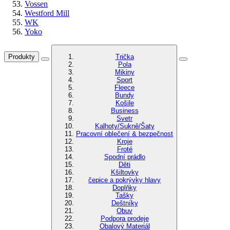
Vossen
Westford Mill
WK
Yoko
Produkty
Trička
Pola
Mikiny
Sport
Fleece
Bundy
Košile
Business
Svetr
Kalhoty/Sukně/Šaty
Pracovní oblečení & bezpečnost
Kroje
Froté
Spodní prádlo
Děti
Kšiltovky
čepice a pokrývky hlavy
Doplňky
Tašky
Deštníky
Obuv
Podpora prodeje
Obalový Materiál