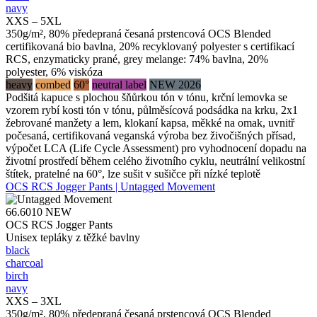
navy
XXS – 5XL
350g/m², 80% předepraná česaná prstencová OCS Blended
certifikovaná bio bavlna, 20% recyklovaný polyester s certifikací
RCS, enzymaticky prané, grey melange: 74% bavlna, 20%
polyester, 6% viskóza
heavy
combed
60°
neutral label
NEW 2026
Podšitá kapuce s plochou šňůrkou tón v tónu, krční lemovka se
vzorem rybí kosti tón v tónu, půlměsícová podsádka na krku, 2x1
žebrované manžety a lem, klokaní kapsa, měkké na omak, uvnitř
počesaná, certifikovaná veganská výroba bez živočišných přísad,
výpočet LCA (Life Cycle Assessment) pro vyhodnocení dopadu na
životní prostředí během celého životního cyklu, neutrální velikostní
štítek, pratelné na 60°, lze sušit v sušičce při nízké teplotě
OCS RCS Jogger Pants | Untagged Movement
66.6010
NEW
OCS RCS Jogger Pants
Unisex tepláky z těžké bavlny
black
charcoal
birch
navy
XXS – 3XL
350g/m², 80% předepraná česaná prstencová OCS Blended