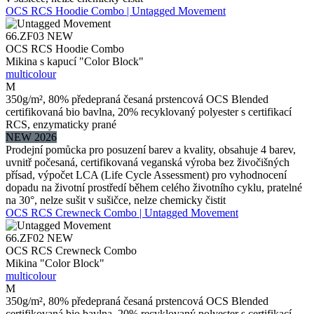
OCS RCS Hoodie Combo | Untagged Movement
66.ZF03
NEW
OCS RCS Hoodie Combo
Mikina s kapucí "Color Block"
multicolour
M
350g/m², 80% předepraná česaná prstencová OCS Blended
certifikovaná bio bavlna, 20% recyklovaný polyester s certifikací
RCS, enzymaticky prané
NEW 2026
Prodejní pomůcka pro posuzení barev a kvality, obsahuje 4 barev,
uvnitř počesaná, certifikovaná veganská výroba bez živočišných
přísad, výpočet LCA (Life Cycle Assessment) pro vyhodnocení
dopadu na životní prostředí během celého životního cyklu, pratelné
na 30°, nelze sušit v sušičce, nelze chemicky čistit
OCS RCS Crewneck Combo | Untagged Movement
66.ZF02
NEW
OCS RCS Crewneck Combo
Mikina "Color Block"
multicolour
M
350g/m², 80% předepraná česaná prstencová OCS Blended
certifikovaná bio bavlna, 20% recyklovaný polyester s certifikací