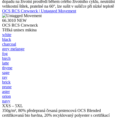
dopadu na životní prostředí během celého životního cyklu, neutrální
velikostní štítek, pratelné na 60°, lze sušit v sušičce při nízké teplotě
OCS RCS Crewneck | Untagged Movement
66.3010
NEW
OCS RCS Crewneck
Těžká unisex mikina
white
black
charcoal
grey melange
fog
birch
latte
thyme
sage
ray
brick
prune
aster
orion
navy
XXS – 5XL
350g/m², 80% předepraná česaná prstencová OCS Blended
certifikovaná bio bavlna, 20% recyklovaný polyester s certifikací