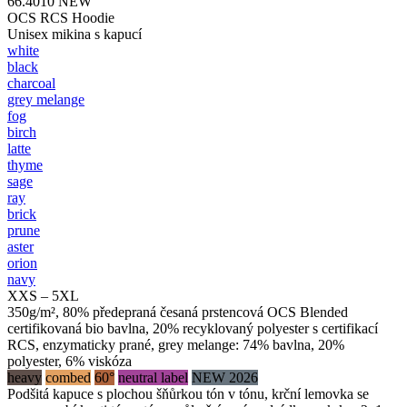
66.4010
NEW
OCS RCS Hoodie
Unisex mikina s kapucí
white
black
charcoal
grey melange
fog
birch
latte
thyme
sage
ray
brick
prune
aster
orion
navy
XXS – 5XL
350g/m², 80% předepraná česaná prstencová OCS Blended
certifikovaná bio bavlna, 20% recyklovaný polyester s certifikací
RCS, enzymaticky prané, grey melange: 74% bavlna, 20%
polyester, 6% viskóza
heavy
combed
60°
neutral label
NEW 2026
Podšitá kapuce s plochou šňůrkou tón v tónu, krční lemovka se