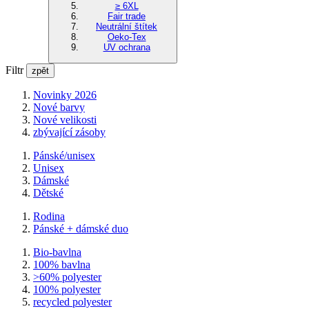
≥ 6XL
Fair trade
Neutrální štítek
Oeko-Tex
UV ochrana
Filtr
zpět
Novinky 2026
Nové barvy
Nové velikosti
zbývající zásoby
Pánské/unisex
Unisex
Dámské
Dětské
Rodina
Pánské + dámské duo
Bio-bavlna
100% bavlna
>60% polyester
100% polyester
recycled polyester