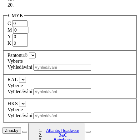
CMYK
C
M
Y
K
Pantonu®
Vyberte
Vyhledávání
RAL
Vyberte
Vyhledávání
HKS
Vyberte
Vyhledávání
Značky
Atlantis Headwear
B&C
Babybugz