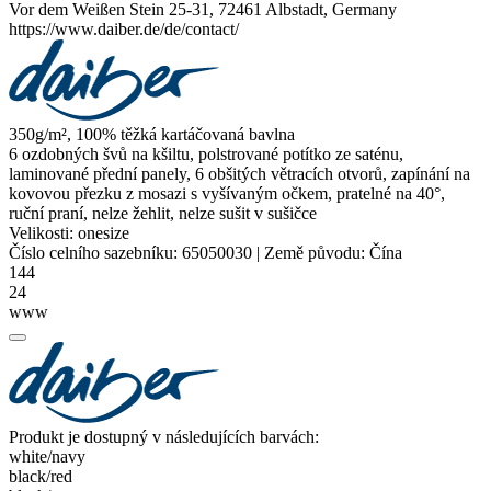
Vor dem Weißen Stein 25-31, 72461 Albstadt, Germany
https://www.daiber.de/de/contact/
350g/m², 100% těžká
kartáčovaná bavlna
6 ozdobných švů na kšiltu, polstrované potítko ze saténu,
laminované přední panely, 6 obšitých větracích otvorů, zapínání na
kovovou přezku z mosazi s vyšívaným očkem, pratelné na 40°,
ruční praní, nelze žehlit, nelze sušit v sušičce
Velikosti:
onesize
Číslo celního sazebníku:
65050030
|
Země původu:
Čína
144
24
www
Produkt je dostupný v následujících barvách:
white/​navy
black/​red