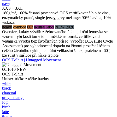
navy
XXS – 3XL
180g/m², 100% česaná prstencová OCS certifikovaná bio bavlna,
enzymaticky prané, single jersey, grey melange: 90% bavlna, 10%
viskóza
heavy
combed
60°
neutral label
NEW 2026
Oversize, kulatý výstřih z žebrovaného úpletu, krční lemovka se
vzorem rybí kosti tón v tónu, měkké na omak, certifikovaná
veganská výroba bez živočišných přísad, výpočet LCA (Life Cycle
Assessment) pro vyhodnocení dopadu na životní prostředí během
celého životního cyklu, neutrální velikostní štítek, pratelné na 60°,
lze sušit v sušičce při nízké teplotě
OCS T-Shirt | Untagged Movement
66.1010
NEW
OCS T-Shirt
Unisex tričko z těžké bavlny
white
black
charcoal
grey melange
fog
birch
latte
thyme