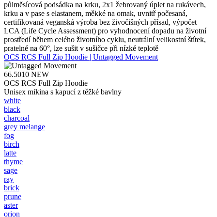
půlměsícová podsádka na krku, 2x1 žebrovaný úplet na rukávech,
krku a v pase s elastanem, měkké na omak, uvnitř počesaná,
certifikovaná veganská výroba bez živočišných přísad, výpočet
LCA (Life Cycle Assessment) pro vyhodnocení dopadu na životní
prostředí během celého životního cyklu, neutrální velikostní štítek,
pratelné na 60°, lze sušit v sušičce při nízké teplotě
OCS RCS Full Zip Hoodie | Untagged Movement
66.5010
NEW
OCS RCS Full Zip Hoodie
Unisex mikina s kapucí z těžké bavlny
white
black
charcoal
grey melange
fog
birch
latte
thyme
sage
ray
brick
prune
aster
orion