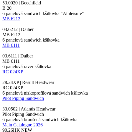
53.0020 | Beechfield
B 20
6 panelová
sandwich
kšiltovka "Athleisure"
MB 6212
03.6212 | Daiber
MB 6212
6 panelová
sandwich
kšiltovka
MB 6111
03.6111 | Daiber
MB 6111
6 panelová raver kšiltovka
RC 024XP
28.24XP | Result Headwear
RC 024XP
6 panelová nízkoprofilová
sandwich
kšiltovka
Pilot Piping Sandwich
33.0502 | Atlantis Headwear
Pilot Piping Sandwich
6 panelová broušená
sandwich
kšiltovka
Main Catalogue 2026
90.26HK
NEW