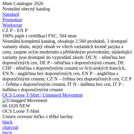
Main Catalogue 2026
Neutrální obecný katalog
Standard
Promotion
Workwear
CZ P – EN P
100% papír s certifikací FSC, 504 stran
Neutrální kompletní katalog, obsahuje 2.560 produktů, 3 dostupné
varianty obalu, stejný obsah ve všech variantách kromě jazyka a
ceny, zaujme svým moderním a přehledným provedením, následující
varianty jsou dostupné do vyprodání zásob: DE N – němčina bez
doporučených cen, DE P – němčina s doporučenými cenam, DE
CHF - němčina s doporučenými cenami ve švýcarských francích,
EN N - angličtina bez doporučených cen, EN P – angličtina s
doporučenými cenami, CZ N – čeština bez doporučených cen, CZ P
– čeština s doporučenými cenami, IT N - italština bez cen, IT P -
italština s doporučenými cenami
OCS Loose T-Shirt | Untagged Movement
66.1020
NEW
OCS Loose T-Shirt
Unisex oversize tričko z těžké bavlny
black
charcoal
birch