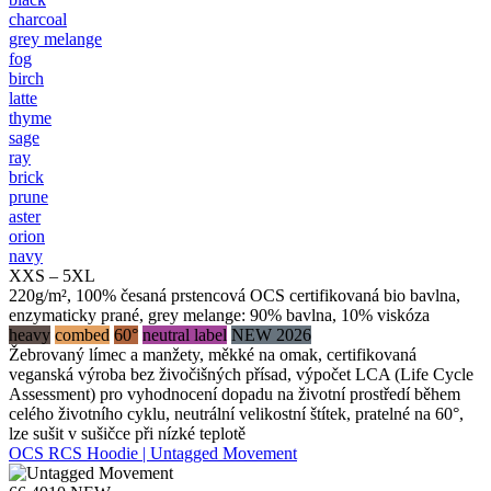
charcoal
grey melange
fog
birch
latte
thyme
sage
ray
brick
prune
aster
orion
navy
XXS – 5XL
220g/m², 100% česaná prstencová OCS certifikovaná bio bavlna,
enzymaticky prané, grey melange: 90% bavlna, 10% viskóza
heavy
combed
60°
neutral label
NEW 2026
Žebrovaný límec a manžety, měkké na omak, certifikovaná
veganská výroba bez živočišných přísad, výpočet LCA (Life Cycle
Assessment) pro vyhodnocení dopadu na životní prostředí během
celého životního cyklu, neutrální velikostní štítek, pratelné na 60°,
lze sušit v sušičce při nízké teplotě
OCS RCS Hoodie | Untagged Movement