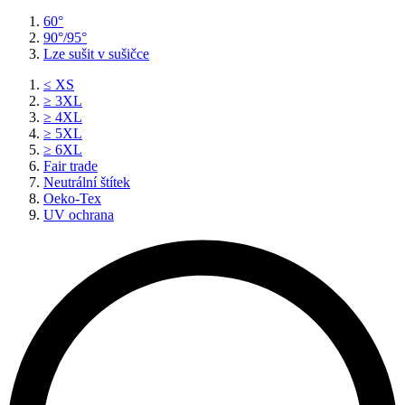
60°
90°/95°
Lze sušit v sušičce
≤ XS
≥ 3XL
≥ 4XL
≥ 5XL
≥ 6XL
Fair trade
Neutrální štítek
Oeko-Tex
UV ochrana