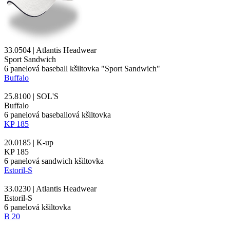
33.0504 | Atlantis Headwear
Sport Sandwich
6 panelová baseball kšiltovka "Sport
Sandwich
"
Buffalo
25.8100 | SOL'S
Buffalo
6 panelová baseballová kšiltovka
KP 185
20.0185 | K-up
KP 185
6 panelová
sandwich
kšiltovka
Estoril-S
33.0230 | Atlantis Headwear
Estoril-S
6
panelová kšiltovka
B 20