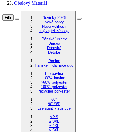
Obalový Materiál
Filtr
Novinky 2026
Nové barvy
Nové velikosti
zbývající zásoby
Pánské/unisex
Unisex
Dámské
Dětské
Rodina
Pánské + dámské duo
Bio-bavlna
100% bavlna
>60% polyester
100% polyester
recycled polyester
60°
90°/95°
Lze sušit v sušičce
≤ XS
≥ 3XL
≥ 4XL
≥ 5XL