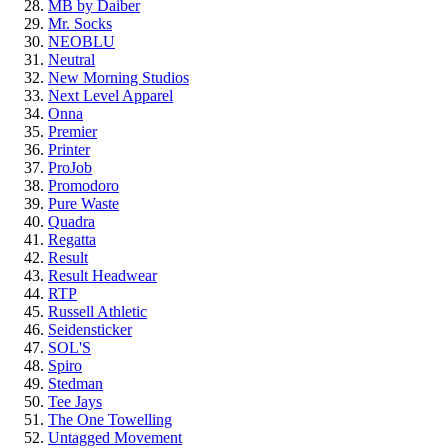
MB by Daiber
Mr. Socks
NEOBLU
Neutral
New Morning Studios
Next Level Apparel
Onna
Premier
Printer
ProJob
Promodoro
Pure Waste
Quadra
Regatta
Result
Result Headwear
RTP
Russell Athletic
Seidensticker
SOL'S
Spiro
Stedman
Tee Jays
The One Towelling
Untagged Movement