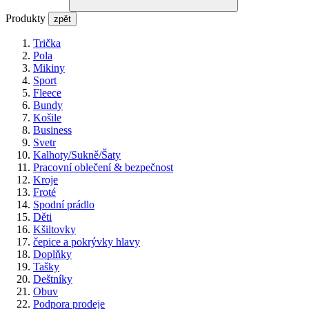
Produkty
zpět
Trička
Pola
Mikiny
Sport
Fleece
Bundy
Košile
Business
Svetr
Kalhoty/Sukně/Šaty
Pracovní oblečení & bezpečnost
Kroje
Froté
Spodní prádlo
Děti
Kšiltovky
čepice a pokrývky hlavy
Doplňky
Tašky
Deštníky
Obuv
Podpora prodeje