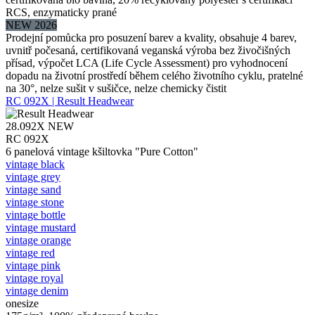
RCS, enzymaticky prané
NEW 2026
Prodejní pomůcka pro posuzení barev a kvality, obsahuje 4 barev,
uvnitř počesaná, certifikovaná veganská výroba bez živočišných
přísad, výpočet LCA (Life Cycle Assessment) pro vyhodnocení
dopadu na životní prostředí během celého životního cyklu, pratelné
na 30°, nelze sušit v sušičce, nelze chemicky čistit
RC 092X | Result Headwear
28.092X
NEW
RC 092X
6 panelová vintage kšiltovka "Pure Cotton"
vintage black
vintage grey
vintage sand
vintage stone
vintage bottle
vintage mustard
vintage orange
vintage red
vintage pink
vintage royal
vintage denim
onesize