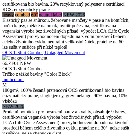
certifikovaná bio bavlna, 20% recyklovaný polyester s certifikací
RCS, enzymaticky prané
heavy
combed
60°
neutral label
NEW 2026
Elastický pas se šňůrkou, žebrované manžety v pase a na kotnících,
boční kapsy, měkké na omak, uvnitř počesaná, certifikovaná
veganská výroba bez živočišných přísad, výpočet LCA (Life Cycle
Assessment) pro vyhodnocení dopadu na životní prostředí během
celého životního cyklu, neutrální velikostní štítek, pratelné na 60°,
lze sušit v sušičce při nízké teplotě
OCS T-Shirt Combo | Untagged Movement
66.ZF01
NEW
OCS T-Shirt Combo
Tričko z těžké bavlny "Color Block"
multicolour
M
180g/m², 100% česaná prstencová OCS certifikovaná bio bavlna,
enzymaticky prané, single jersey, grey melange: 90% bavlna, 10%
viskóza
NEW 2026
Prodejní pomůcka pro posuzení barev a kvality, obsahuje 9 barev,
certifikovaná veganská výroba bez živočišných přísad, výpočet
LCA (Life Cycle Assessment) pro vyhodnocení dopadu na životní
prostředí během celého životního cyklu, pratelné na 30°, nelze sušit
v sušičce, nelze chemicky čistit