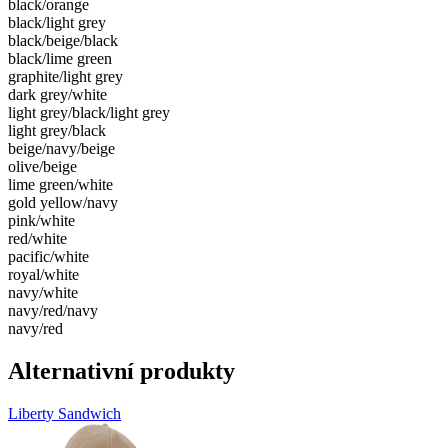
black/​orange
black/​light grey
black/​beige/​black
black/​lime green
graphite/​light grey
dark grey/​white
light grey/​black/​light grey
light grey/​black
beige/​navy/​beige
olive/​beige
lime green/​white
gold yellow/​navy
pink/​white
red/​white
pacific/​white
royal/​white
navy/​white
navy/​red/​navy
navy/​red
Alternativní produkty
Liberty Sandwich