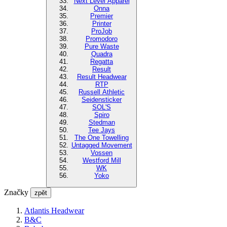
Next Level Apparel
Onna
Premier
Printer
ProJob
Promodoro
Pure Waste
Quadra
Regatta
Result
Result Headwear
RTP
Russell Athletic
Seidensticker
SOL'S
Spiro
Stedman
Tee Jays
The One Towelling
Untagged Movement
Vossen
Westford Mill
WK
Yoko
Značky
zpět
Atlantis Headwear
B&C