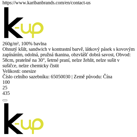
https://www.karibanbrands.com/en/contact-us
260g/m², 100% bavlna
Ohnutý kšilt,
sandwich
v kontrastní barvě, látkový pásek s kovovým
zapínáním, odolná, pružná tkanina, obzvlášť dobrá savost, Obvod:
58cm, pratelné na 30°, šetrné praní, nelze žehlit, nelze sušit v
sušičce, nelze chemicky čistit
Velikosti:
onesize
Číslo celního sazebníku:
65050030
|
Země původu:
Čína
100
25
435