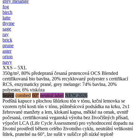
grey melange
fog
birch
latte
thyme
sage
ray
brick
prune
aster
orion
navy
XXS – 5XL
350g/m², 80% předepraná česaná prstencová OCS Blended
certifikovaná bio bavlna, 20% recyklovaný polyester s certifikací
RCS, enzymaticky prané, grey melange: 74% bavlna, 20%
polyester, 6% viskóza
heavy
combed
60°
neutral label
NEW 2026
Podšitá kapuce s plochou šňůrkou tón v tónu, krční lemovka se
vzorem rybí kosti tón v tónu, půlměsícová podsádka na krku, 2x1
žebrované manžety a lem, klokaní kapsa, měkké na omak, uvnitř
počesaná, certifikovaná veganská výroba bez živočišných přísad,
výpočet LCA (Life Cycle Assessment) pro vyhodnocení dopadu na
životní prostředí během celého životního cyklu, neutrální velikostní
štítek, pratelné na 60°, lze sušit v sušičce při nízké teplotě