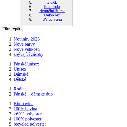
≥ 6XL
Fair trade
Neutrální štítek
Oeko-Tex
UV ochrana
Filtr
zpět
Novinky 2026
Nové barvy
Nové velikosti
zbývající zásoby
Pánské/unisex
Unisex
Dámské
Dětské
Rodina
Pánské + dámské duo
Bio-bavlna
100% bavlna
>60% polyester
100% polyester
recycled polyester