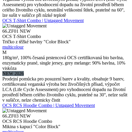
Assessment) pro vyhodnocení dopadu na životní prostředí během
celého životního cyklu, neutrální velikostní štítek, pratelné na 60°,
lze sušit v sušičce při nízké teplotě
OCS T-Shirt Combo | Untagged Movement
66.ZF01
NEW
OCS T-Shirt Combo
Tričko z těžké bavlny "Color Block"
multicolour
M
180g/m², 100% česaná prstencová OCS certifikovaná bio bavlna,
enzymaticky prané, single jersey, grey melange: 90% bavlna, 10%
viskóza
NEW 2026
Prodejní pomůcka pro posuzení barev a kvality, obsahuje 9 barev,
certifikovaná veganská výroba bez živočišných přísad, výpočet
LCA (Life Cycle Assessment) pro vyhodnocení dopadu na životní
prostředí během celého životního cyklu, pratelné na 30°, nelze sušit
v sušičce, nelze chemicky čistit
OCS RCS Hoodie Combo | Untagged Movement
66.ZF03
NEW
OCS RCS Hoodie Combo
Mikina s kapucí "Color Block"
multicolour