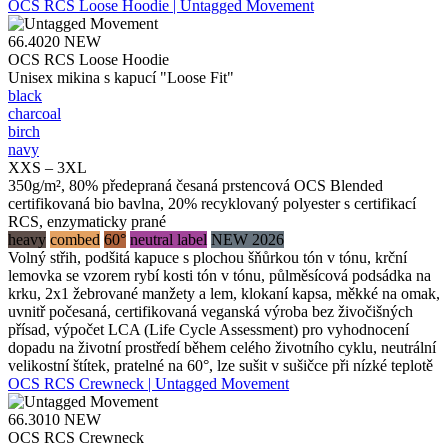
OCS RCS Loose Hoodie | Untagged Movement
66.4020
NEW
OCS RCS Loose Hoodie
Unisex mikina s kapucí "Loose Fit"
black
charcoal
birch
navy
XXS – 3XL
350g/m², 80% předepraná česaná prstencová OCS Blended
certifikovaná bio bavlna, 20% recyklovaný polyester s certifikací
RCS, enzymaticky prané
heavy
combed
60°
neutral label
NEW 2026
Volný střih, podšitá kapuce s plochou šňůrkou tón v tónu, krční
lemovka se vzorem rybí kosti tón v tónu, půlměsícová podsádka na
krku, 2x1 žebrované manžety a lem, klokaní kapsa, měkké na omak,
uvnitř počesaná, certifikovaná veganská výroba bez živočišných
přísad, výpočet LCA (Life Cycle Assessment) pro vyhodnocení
dopadu na životní prostředí během celého životního cyklu, neutrální
velikostní štítek, pratelné na 60°, lze sušit v sušičce při nízké teplotě
OCS RCS Crewneck | Untagged Movement
66.3010
NEW
OCS RCS Crewneck