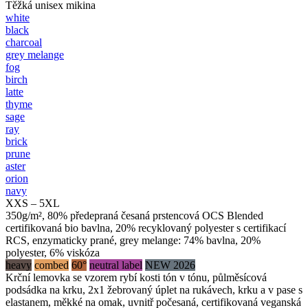
Těžká unisex mikina
white
black
charcoal
grey melange
fog
birch
latte
thyme
sage
ray
brick
prune
aster
orion
navy
XXS – 5XL
350g/m², 80% předepraná česaná prstencová OCS Blended
certifikovaná bio bavlna, 20% recyklovaný polyester s certifikací
RCS, enzymaticky prané, grey melange: 74% bavlna, 20%
polyester, 6% viskóza
heavy
combed
60°
neutral label
NEW 2026
Krční lemovka se vzorem rybí kosti tón v tónu, půlměsícová
podsádka na krku, 2x1 žebrovaný úplet na rukávech, krku a v pase s
elastanem, měkké na omak, uvnitř počesaná, certifikovaná veganská