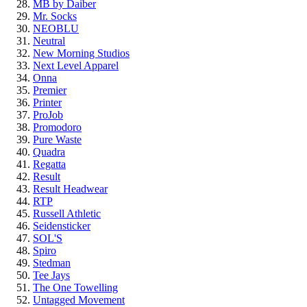
MB by Daiber
Mr. Socks
NEOBLU
Neutral
New Morning Studios
Next Level Apparel
Onna
Premier
Printer
ProJob
Promodoro
Pure Waste
Quadra
Regatta
Result
Result Headwear
RTP
Russell Athletic
Seidensticker
SOL'S
Spiro
Stedman
Tee Jays
The One Towelling
Untagged Movement