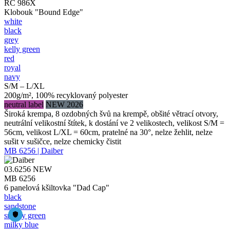
RC 986X
Klobouk "Bound Edge"
white
black
grey
kelly green
red
royal
navy
S/M – L/XL
200g/m², 100% recyklovaný polyester
neutral label
NEW 2026
Široká krempa, 8 ozdobných švů na krempě, obšité větrací otvory,
neutrální velikostní štítek, k dostání ve 2 velikostech, velikost S/M =
56cm, velikost L/XL = 60cm, pratelné na 30°, nelze žehlit, nelze
sušit v sušičce, nelze chemicky čistit
MB 6256 | Daiber
03.6256
NEW
MB 6256
6 panelová kšiltovka "Dad Cap"
black
sandstone
smoky green
milky blue