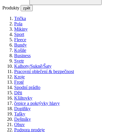
Produkty
zpět
Trička
Pola
Mikiny
Sport
Fleece
Bundy
Košile
Business
Svetr
Kalhoty/Sukně/Šaty
Pracovní oblečení & bezpečnost
Kroje
Froté
Spodní prádlo
Děti
Kšiltovky
čepice a pokrývky hlavy
Doplňky
Tašky
Deštníky
Obuv
Podpora prodeje