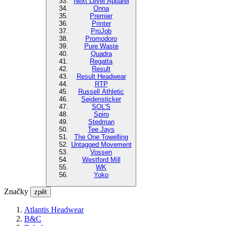
Next Level Apparel
Onna
Premier
Printer
ProJob
Promodoro
Pure Waste
Quadra
Regatta
Result
Result Headwear
RTP
Russell Athletic
Seidensticker
SOL'S
Spiro
Stedman
Tee Jays
The One Towelling
Untagged Movement
Vossen
Westford Mill
WK
Yoko
Značky
zpět
Atlantis Headwear
B&C