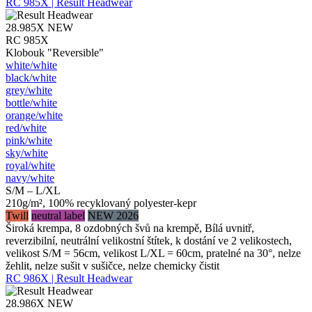
RC 985X | Result Headwear
28.985X
NEW
RC 985X
Klobouk "Reversible"
white/​white
black/​white
grey/​white
bottle/​white
orange/​white
red/​white
pink/​white
sky/​white
royal/​white
navy/​white
S/M – L/XL
210g/m², 100% recyklovaný polyester-kepr
Twill
neutral label
NEW 2026
Široká krempa, 8 ozdobných švů na krempě, Bílá uvnitř,
reverzibilní, neutrální velikostní štítek, k dostání ve 2 velikostech,
velikost S/M = 56cm, velikost L/XL = 60cm, pratelné na 30°, nelze
žehlit, nelze sušit v sušičce, nelze chemicky čistit
RC 986X | Result Headwear
28.986X
NEW