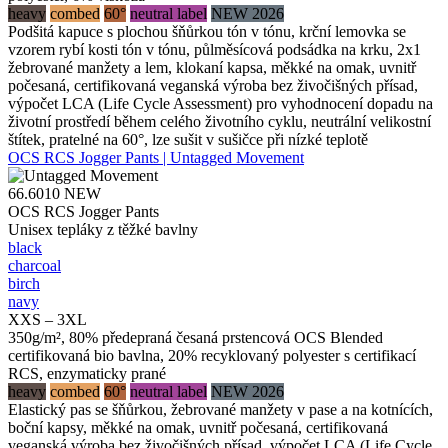
heavy
combed
60°
neutral label
NEW 2026
Podšitá kapuce s plochou šňůrkou tón v tónu, krční lemovka se
vzorem rybí kosti tón v tónu, půlměsícová podsádka na krku, 2x1
žebrované manžety a lem, klokaní kapsa, měkké na omak, uvnitř
počesaná, certifikovaná veganská výroba bez živočišných přísad,
výpočet LCA (Life Cycle Assessment) pro vyhodnocení dopadu na
životní prostředí během celého životního cyklu, neutrální velikostní
štítek, pratelné na 60°, lze sušit v sušičce při nízké teplotě
OCS RCS Jogger Pants | Untagged Movement
66.6010
NEW
OCS RCS Jogger Pants
Unisex tepláky z těžké bavlny
black
charcoal
birch
navy
XXS – 3XL
350g/m², 80% předepraná česaná prstencová OCS Blended
certifikovaná bio bavlna, 20% recyklovaný polyester s certifikací
RCS, enzymaticky prané
heavy
combed
60°
neutral label
NEW 2026
Elastický pas se šňůrkou, žebrované manžety v pase a na kotnících,
boční kapsy, měkké na omak, uvnitř počesaná, certifikovaná
veganská výroba bez živočišných přísad, výpočet LCA (Life Cycle