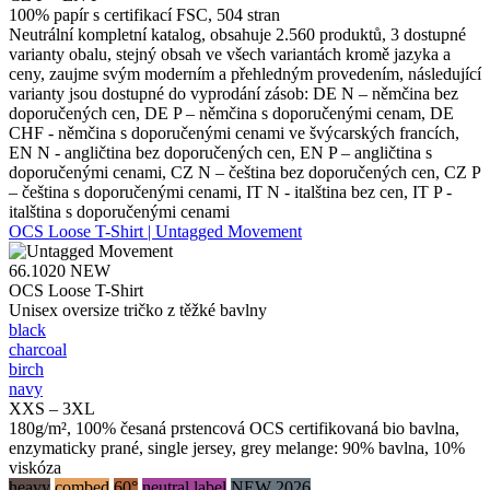
100% papír s certifikací FSC, 504 stran
Neutrální kompletní katalog, obsahuje 2.560 produktů, 3 dostupné
varianty obalu, stejný obsah ve všech variantách kromě jazyka a
ceny, zaujme svým moderním a přehledným provedením, následující
varianty jsou dostupné do vyprodání zásob: DE N – němčina bez
doporučených cen, DE P – němčina s doporučenými cenam, DE
CHF - němčina s doporučenými cenami ve švýcarských francích,
EN N - angličtina bez doporučených cen, EN P – angličtina s
doporučenými cenami, CZ N – čeština bez doporučených cen, CZ P
– čeština s doporučenými cenami, IT N - italština bez cen, IT P -
italština s doporučenými cenami
OCS Loose T-Shirt | Untagged Movement
66.1020
NEW
OCS Loose T-Shirt
Unisex oversize tričko z těžké bavlny
black
charcoal
birch
navy
XXS – 3XL
180g/m², 100% česaná prstencová OCS certifikovaná bio bavlna,
enzymaticky prané, single jersey, grey melange: 90% bavlna, 10%
viskóza
heavy
combed
60°
neutral label
NEW 2026