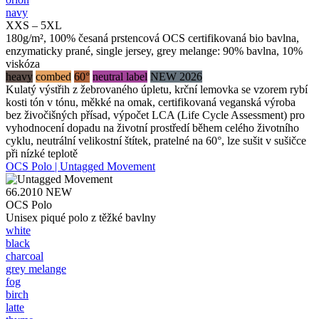
navy
XXS – 5XL
180g/m², 100% česaná prstencová OCS certifikovaná bio bavlna,
enzymaticky prané, single jersey, grey melange: 90% bavlna, 10%
viskóza
heavy
combed
60°
neutral label
NEW 2026
Kulatý výstřih z žebrovaného úpletu, krční lemovka se vzorem rybí
kosti tón v tónu, měkké na omak, certifikovaná veganská výroba
bez živočišných přísad, výpočet LCA (Life Cycle Assessment) pro
vyhodnocení dopadu na životní prostředí během celého životního
cyklu, neutrální velikostní štítek, pratelné na 60°, lze sušit v sušičce
při nízké teplotě
OCS Polo | Untagged Movement
66.2010
NEW
OCS Polo
Unisex piqué polo z těžké bavlny
white
black
charcoal
grey melange
fog
birch
latte