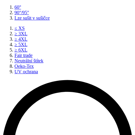
60°
90°/95°
Lze sušit v sušičce
≤ XS
≥ 3XL
≥ 4XL
≥ 5XL
≥ 6XL
Fair trade
Neutrální štítek
Oeko-Tex
UV ochrana