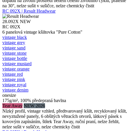
dopadu na životní prostředí během celého životního cyklu, pratelné
na 30°, nelze sušit v sušičce, nelze chemicky čistit
RC 092X | Result Headwear
28.092X
NEW
RC 092X
6 panelová vintage kšiltovka "Pure Cotton"
vintage black
vintage grey
vintage sand
vintage stone
vintage bottle
vintage mustard
vintage orange
vintage red
vintage pink
vintage royal
vintage denim
onesize
175g/m², 100% předepraná bavlna
Tear Away
NEW 2026
Nízký profil, vintage vzhled, předtvarovaný kšilt, recyklovaný kšilt,
nevyztužené panely, 6 obšitých větracích otvorů, látkový pásek s
kovovým zapínáním, štítek Tear Away, ruční praní, nelze žehlit,
nelze sušit v sušičce, nelze chemicky čistit