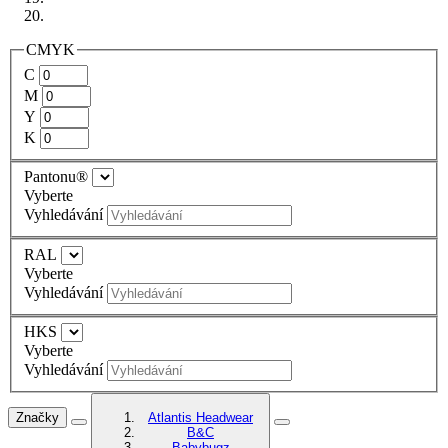
CMYK
C
M
Y
K
Pantonu®
Vyberte
Vyhledávání
RAL
Vyberte
Vyhledávání
HKS
Vyberte
Vyhledávání
Značky
Atlantis Headwear
B&C
Babybugz