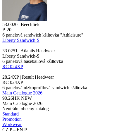
53.0020 | Beechfield
B 20
6 panelová
sandwich
kšiltovka "Athleisure"
Liberty Sandwich-S
33.0251 | Atlantis Headwear
Liberty Sandwich-S
6 panelová baseballová kšiltovka
RC 024XP
28.24XP | Result Headwear
RC 024XP
6 panelová nízkoprofilová
sandwich
kšiltovka
Main Catalogue 2026
90.26HK
NEW
Main Catalogue 2026
Neutrální obecný katalog
Standard
Promotion
Workwear
CZ P – EN P