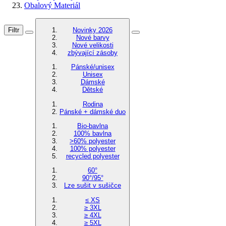
Obalový Materiál
Filtr
Novinky 2026
Nové barvy
Nové velikosti
zbývající zásoby
Pánské/unisex
Unisex
Dámské
Dětské
Rodina
Pánské + dámské duo
Bio-bavlna
100% bavlna
>60% polyester
100% polyester
recycled polyester
60°
90°/95°
Lze sušit v sušičce
≤ XS
≥ 3XL
≥ 4XL
≥ 5XL