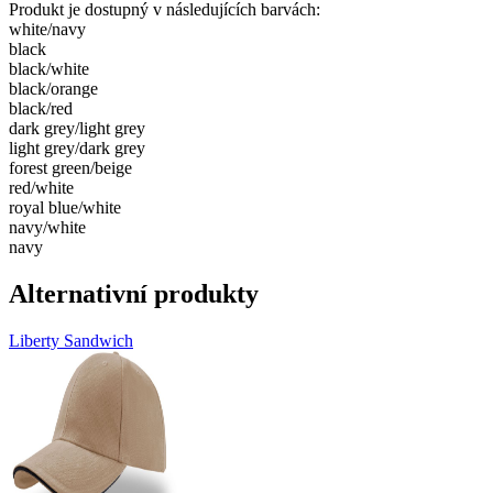
Produkt je dostupný v následujících barvách:
white/​navy
black
black/​white
black/​orange
black/​red
dark grey/​light grey
light grey/​dark grey
forest green/​beige
red/​white
royal blue/​white
navy/​white
navy
Alternativní produkty
Liberty Sandwich