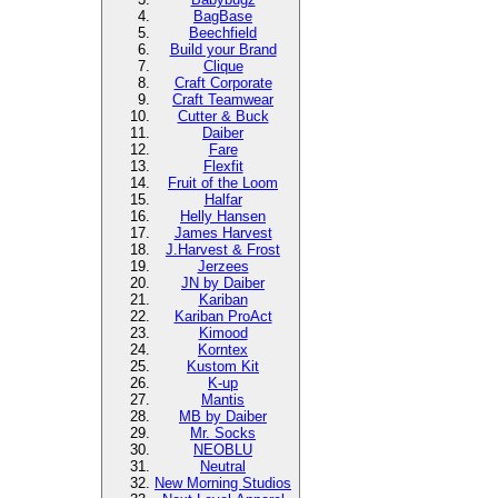
BagBase
Beechfield
Build your Brand
Clique
Craft Corporate
Craft Teamwear
Cutter & Buck
Daiber
Fare
Flexfit
Fruit of the Loom
Halfar
Helly Hansen
James Harvest
J.Harvest & Frost
Jerzees
JN by Daiber
Kariban
Kariban ProAct
Kimood
Korntex
Kustom Kit
K-up
Mantis
MB by Daiber
Mr. Socks
NEOBLU
Neutral
New Morning Studios