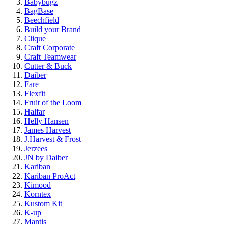
Babybugz
BagBase
Beechfield
Build your Brand
Clique
Craft Corporate
Craft Teamwear
Cutter & Buck
Daiber
Fare
Flexfit
Fruit of the Loom
Halfar
Helly Hansen
James Harvest
J.Harvest & Frost
Jerzees
JN by Daiber
Kariban
Kariban ProAct
Kimood
Korntex
Kustom Kit
K-up
Mantis