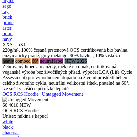
thyme
sage
ray
brick
prune
aster
orion
navy
XXS – 5XL
220g/m², 100% česaná prstencová OCS certifikovaná bio bavlna,
enzymaticky prané, grey melange: 90% bavlna, 10% viskóza
heavy
combed
60°
neutral label
NEW 2026
Žebrovaný límec a manžety, měkké na omak, certifikovaná
veganská výroba bez živočišných přísad, výpočet LCA (Life Cycle
Assessment) pro vyhodnocení dopadu na životní prostředí během
celého životního cyklu, neutrální velikostní štítek, pratelné na 60°,
lze sušit v sušičce při nízké teplotě
OCS RCS Hoodie | Untagged Movement
66.4010
NEW
OCS RCS Hoodie
Unisex mikina s kapucí
white
black
charcoal