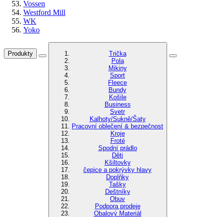
Vossen
Westford Mill
WK
Yoko
Produkty
Trička
Pola
Mikiny
Sport
Fleece
Bundy
Košile
Business
Svetr
Kalhoty/Sukně/Šaty
Pracovní oblečení & bezpečnost
Kroje
Froté
Spodní prádlo
Děti
Kšiltovky
čepice a pokrývky hlavy
Doplňky
Tašky
Deštníky
Obuv
Podpora prodeje
Obalový Materiál