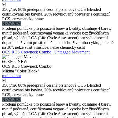
M
350g/m², 80% předepraná česaná prstencová OCS Blended
certifikovaná bio bavlna, 20% recyklovaný polyester s certifikací
RCS, enzymaticky prané
NEW 2026
Prodejní pomůcka pro posuzení barev a kvality, obsahuje 4 barev,
uvnitř počesaná, certifikovaná veganská výroba bez živočišných
přísad, výpočet LCA (Life Cycle Assessment) pro vyhodnocení
dopadu na životní prostředí během celého životního cyklu, pratelné
na 30°, nelze sušit v sušičce, nelze chemicky čistit
OCS RCS Crewneck Combo | Untagged Movement
66.ZF02
NEW
OCS RCS Crewneck Combo
Mikina "Color Block"
multicolour
M
350g/m², 80% předepraná česaná prstencová OCS Blended
certifikovaná bio bavlna, 20% recyklovaný polyester s certifikací
RCS, enzymaticky prané
NEW 2026
Prodejní pomůcka pro posuzení barev a kvality, obsahuje 4 barev,
uvnitř počesaná, certifikovaná veganská výroba bez živočišných
přísad, výpočet LCA (Life Cycle Assessment) pro vyhodnocení