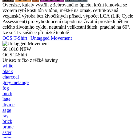
Oversize, kulatý výstřih z žebrovaného úpletu, krční lemovka se
vzorem rybí kosti tón v tónu, měkké na omak, certifikovaná
veganská výroba bez živočišných přísad, výpočet LCA (Life Cycle
Assessment) pro vyhodnocení dopadu na životní prostředí během
celého životního cyklu, neutrální velikostní štítek, pratelné na 60°,
lze sušit v sušičce při nízké teplotě
OCS T-Shirt | Untagged Movement
66.1010
NEW
OCS T-Shirt
Unisex tričko z těžké bavlny
white
black
charcoal
grey melange
fog
birch
latte
thyme
sage
ray
brick
prune
aster
orion