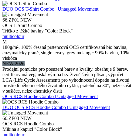
DUO
OCS T-Shirt Combo | Untagged Movement
66.ZF01
NEW
OCS T-Shirt Combo
Tričko z těžké bavlny "Color Block"
multicolour
M
180g/m², 100% česaná prstencová OCS certifikovaná bio bavlna,
enzymaticky prané, single jersey, grey melange: 90% bavlna, 10%
viskóza
NEW 2026
Prodejní pomůcka pro posuzení barev a kvality, obsahuje 9 barev,
certifikovaná veganská výroba bez živočišných přísad, výpočet
LCA (Life Cycle Assessment) pro vyhodnocení dopadu na životní
prostředí během celého životního cyklu, pratelné na 30°, nelze sušit
v sušičce, nelze chemicky čistit
OCS RCS Hoodie Combo | Untagged Movement
DUO
OCS RCS Hoodie Combo | Untagged Movement
66.ZF03
NEW
OCS RCS Hoodie Combo
Mikina s kapucí "Color Block"
multicolour