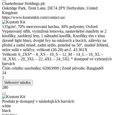
Charterhouse Holdings plc
Oakridge Park, Trent Lane, DE74 2PY Derbyshire, United
Kingdom
https://www.kustomkit.com/contact-us/
135g/m², 70% mercerovaná bavlna, 30%
polyester
, Oxford
Vypasovaný střih, vyztužená lemovka, nastavitelné manžety se 2
knoflíky, zaoblený lem, 1 náhradní knoflík, Knoflíky tón v tónu
(kromě light blue), dvojité švy na rukávech a bocích,
záševky
na
přední a zadní straně, zadní sedlo, pratelné na 50°, snadné žehlení,
nelze sušit v sušičce, velikosti (26-28) art.č. 43.361X
Velikosti:
6_2XS*
–
8_XS
–
10_S
–
12_M
–
14_L
–
16_XL
–
18_XXL
–
20_3XL
–
22_4XL
–
24_5XL
* dostupné ve vybraných
barvách
Číslo celního sazebníku:
62063000
|
Země původu:
Bangladéš
24
1
Velikostní tabulka
280
Produkt je dostupný v následujících barvách:
white
black