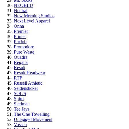
Mr. Socks
NEOBLU
Neutral
New Morning Studios
Next Level Apparel
Onna
Premier
Printer
ProJob
Promodoro
Pure Waste
Quadra
Regatta
Result
Result Headwear
RTP
Russell Athletic
Seidensticker
SOL'S
Spiro
Stedman
Tee Jays
The One Towelling
Untagged Movement
Vossen