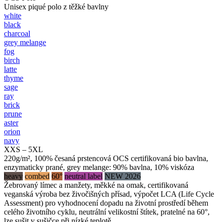
Unisex piqué polo z těžké bavlny
white
black
charcoal
grey melange
fog
birch
latte
thyme
sage
ray
brick
prune
aster
orion
navy
XXS – 5XL
220g/m², 100% česaná prstencová OCS certifikovaná bio bavlna,
enzymaticky prané, grey melange: 90% bavlna, 10% viskóza
heavy
combed
60°
neutral label
NEW 2026
Žebrovaný límec a manžety, měkké na omak, certifikovaná
veganská výroba bez živočišných přísad, výpočet LCA (Life Cycle
Assessment) pro vyhodnocení dopadu na životní prostředí během
celého životního cyklu, neutrální velikostní štítek, pratelné na 60°,
lze sušit v sušičce při nízké teplotě