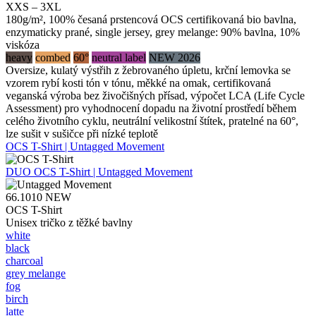
XXS – 3XL
180g/m², 100% česaná prstencová OCS certifikovaná bio bavlna,
enzymaticky prané, single jersey, grey melange: 90% bavlna, 10%
viskóza
heavy
combed
60°
neutral label
NEW 2026
Oversize, kulatý výstřih z žebrovaného úpletu, krční lemovka se
vzorem rybí kosti tón v tónu, měkké na omak, certifikovaná
veganská výroba bez živočišných přísad, výpočet LCA (Life Cycle
Assessment) pro vyhodnocení dopadu na životní prostředí během
celého životního cyklu, neutrální velikostní štítek, pratelné na 60°,
lze sušit v sušičce při nízké teplotě
OCS T-Shirt | Untagged Movement
DUO
OCS T-Shirt | Untagged Movement
66.1010
NEW
OCS T-Shirt
Unisex tričko z těžké bavlny
white
black
charcoal
grey melange
fog
birch
latte