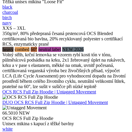
Těžká unisex mikina "Loose Fit"
black
charcoal
birch
navy
XXS – 3XL
350g/m², 80% předepraná česaná prstencová OCS Blended
certifikovaná bio bavlna, 20% recyklovaný polyester s certifikací
RCS, enzymaticky prané
heavy
combed
60°
neutral label
NEW 2026
Volný střih, krční lemovka se vzorem rybí kosti tón v tónu,
půlměsícová podsádka na krku, 2x1 žebrovaný úplet na rukávech,
krku a v pase s elastanem, měkké na omak, uvnitř počesaná,
certifikovaná veganská výroba bez živočišných přísad, výpočet
LCA (Life Cycle Assessment) pro vyhodnocení dopadu na životní
prostředí během celého životního cyklu, neutrální velikostní štítek,
pratelné na 60°, lze sušit v sušičce při nízké teplotě
OCS RCS Full Zip Hoodie | Untagged Movement
DUO
OCS RCS Full Zip Hoodie | Untagged Movement
66.5010
NEW
OCS RCS Full Zip Hoodie
Unisex mikina s kapucí z těžké bavlny
white