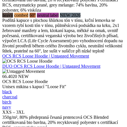
RCS, enzymaticky prané, grey melange: 74% bavlna, 20%
polyester, 6% viskóza
heavy
combed
60°
neutral label
NEW 2026
Podšitá kapuce s plochou šňůrkou tón v tónu, krční lemovka se
vzorem rybí kosti tón v tónu, půlměsícová podsádka na krku, 2x1
žebrované manžety a lem, klokaní kapsa, měkké na omak, uvnitř
počesaná, certifikovaná veganská výroba bez živočišných přísad,
výpočet LCA (Life Cycle Assessment) pro vyhodnocení dopadu na
životní prostředí během celého životního cyklu, neutrální velikostní
štítek, pratelné na 60°, lze sušit v sušičce při nízké teplotě
OCS RCS Loose Hoodie | Untagged Movement
DUO
OCS RCS Loose Hoodie | Untagged Movement
66.4020
NEW
OCS RCS Loose Hoodie
Unisex mikina s kapucí "Loose Fit"
black
charcoal
birch
navy
XXS – 3XL
350g/m², 80% předepraná česaná prstencová OCS Blended
certifikovaná bio bavlna, 20% recyklovaný polyester s certifikací