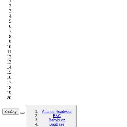
Značky
Atlantis Headwear
B&C
Babybugz
BagBase