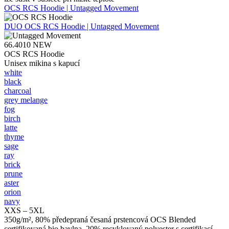
OCS RCS Hoodie | Untagged Movement
DUO
OCS RCS Hoodie | Untagged Movement
66.4010
NEW
OCS RCS Hoodie
Unisex mikina s kapucí
white
black
charcoal
grey melange
fog
birch
latte
thyme
sage
ray
brick
prune
aster
orion
navy
XXS – 5XL
350g/m², 80% předepraná česaná prstencová OCS Blended
certifikovaná bio bavlna, 20% recyklovaný polyester s certifikací