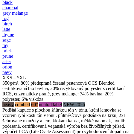
black
charcoal
grey melange
fog
birch
latte
thyme
sage
ray
brick
prune
aster
orion
navy
XXS – 5XL
350g/m², 80% předepraná česaná prstencová OCS Blended
certifikovaná bio bavlna, 20% recyklovaný polyester s certifikací
RCS, enzymaticky prané, grey melange: 74% bavlna, 20%
polyester, 6% viskóza
heavy
combed
60°
neutral label
NEW 2026
Podšitá kapuce s plochou šňůrkou tón v tónu, krční lemovka se
vzorem rybí kosti tón v tónu, půlměsícová podsádka na krku, 2x1
žebrované manžety a lem, klokaní kapsa, měkké na omak, uvnitř
počesaná, certifikovaná veganská výroba bez živočišných přísad,
výpočet LCA (Life Cycle Assessment) pro vyhodnocení dopadu na