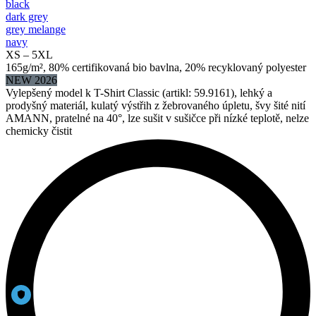
black
dark grey
grey melange
navy
XS – 5XL
165g/m², 80% certifikovaná bio bavlna, 20% recyklovaný polyester
NEW 2026
Vylepšený model k T-Shirt Classic (artikl: 59.9161), lehký a
prodyšný materiál, kulatý výstřih z žebrovaného úpletu, švy šité nití
AMANN, pratelné na 40°, lze sušit v sušičce při nízké teplotě, nelze
chemicky čistit