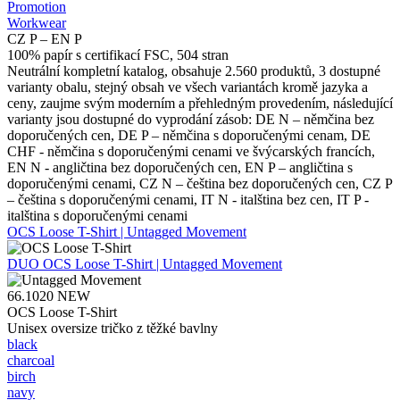
Promotion
Workwear
CZ P – EN P
100% papír s certifikací FSC, 504 stran
Neutrální kompletní katalog, obsahuje 2.560 produktů, 3 dostupné
varianty obalu, stejný obsah ve všech variantách kromě jazyka a
ceny, zaujme svým moderním a přehledným provedením, následující
varianty jsou dostupné do vyprodání zásob: DE N – němčina bez
doporučených cen, DE P – němčina s doporučenými cenam, DE
CHF - němčina s doporučenými cenami ve švýcarských francích,
EN N - angličtina bez doporučených cen, EN P – angličtina s
doporučenými cenami, CZ N – čeština bez doporučených cen, CZ P
– čeština s doporučenými cenami, IT N - italština bez cen, IT P -
italština s doporučenými cenami
OCS Loose T-Shirt | Untagged Movement
DUO
OCS Loose T-Shirt | Untagged Movement
66.1020
NEW
OCS Loose T-Shirt
Unisex oversize tričko z těžké bavlny
black
charcoal
birch
navy