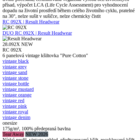
přísad, výpočet LCA (Life Cycle Assessment) pro vyhodnocení
dopadu na životní prostředí během celého životního cyklu, pratelné
na 30°, nelze sušit v sušičce, nelze chemicky čistit
RC 092X | Result Headwear
DUO
RC 092X | Result Headwear
28.092X
NEW
RC 092X
6 panelová vintage kšiltovka "Pure Cotton"
vintage black
vintage grey
vintage sand
vintage stone
vintage bottle
vintage mustard
vintage orange
vintage red
vintage pink
vintage royal
vintage denim
onesize
175g/m², 100% předepraná bavlna
Tear Away
NEW 2026
Nízký profil, vintage vzhled, předtvarovaný kšilt, recyklovaný kšilt,