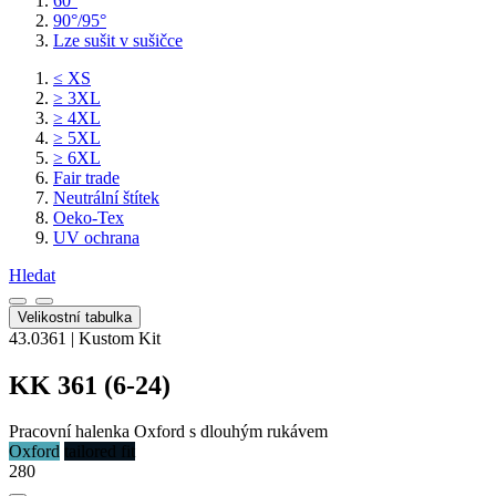
60°
90°/95°
Lze sušit v sušičce
≤ XS
≥ 3XL
≥ 4XL
≥ 5XL
≥ 6XL
Fair trade
Neutrální štítek
Oeko-Tex
UV ochrana
Hledat
Velikostní tabulka
43.0361 | Kustom Kit
KK 361 (6-24)
Pracovní halenka Oxford s dlouhým rukávem
Oxford
tailored fit
280