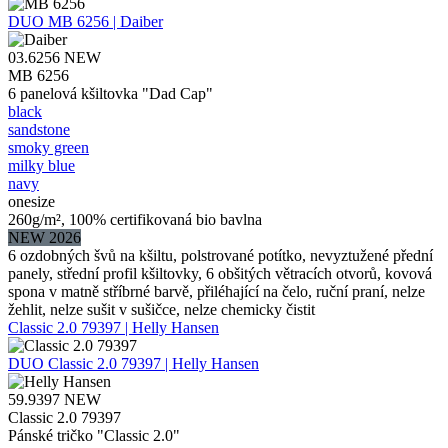
DUO
MB 6256 | Daiber
03.6256
NEW
MB 6256
6 panelová kšiltovka "Dad Cap"
black
sandstone
smoky green
milky blue
navy
onesize
260g/m², 100% certifikovaná bio bavlna
NEW 2026
6 ozdobných švů na kšiltu, polstrované potítko, nevyztužené přední
panely, střední profil kšiltovky, 6 obšitých větracích otvorů, kovová
spona v matně stříbrné barvě, přiléhající na čelo, ruční praní, nelze
žehlit, nelze sušit v sušičce, nelze chemicky čistit
Classic 2.0 79397 | Helly Hansen
DUO
Classic 2.0 79397 | Helly Hansen
59.9397
NEW
Classic 2.0 79397
Pánské tričko "Classic 2.0"