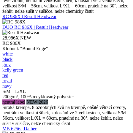
reverzibilní, neutrální velikostní štítek, k dostání ve 2 velikostech,
velikost S/M = 56cm, velikost L/XL = 60cm, pratelné na 30°, nelze
žehlit, nelze sušit v sušičce, nelze chemicky čistit
RC 986X | Result Headwear
DUO
RC 986X | Result Headwear
28.986X
NEW
RC 986X
Klobouk "Bound Edge"
white
black
grey
kelly green
red
royal
navy
S/M – L/XL
200g/m², 100% recyklovaný polyester
neutral label
NEW 2026
Široká krempa, 8 ozdobných švů na krempě, obšité větrací otvory,
neutrální velikostní štítek, k dostání ve 2 velikostech, velikost S/M =
56cm, velikost L/XL = 60cm, pratelné na 30°, nelze žehlit, nelze
sušit v sušičce, nelze chemicky čistit
MB 6256 | Daiber