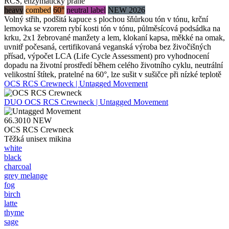
RCS, enzymaticky prané
heavy
combed
60°
neutral label
NEW 2026
Volný střih, podšitá kapuce s plochou šňůrkou tón v tónu, krční
lemovka se vzorem rybí kosti tón v tónu, půlměsícová podsádka na
krku, 2x1 žebrované manžety a lem, klokaní kapsa, měkké na omak,
uvnitř počesaná, certifikovaná veganská výroba bez živočišných
přísad, výpočet LCA (Life Cycle Assessment) pro vyhodnocení
dopadu na životní prostředí během celého životního cyklu, neutrální
velikostní štítek, pratelné na 60°, lze sušit v sušičce při nízké teplotě
OCS RCS Crewneck | Untagged Movement
DUO
OCS RCS Crewneck | Untagged Movement
66.3010
NEW
OCS RCS Crewneck
Těžká unisex mikina
white
black
charcoal
grey melange
fog
birch
latte
thyme
sage