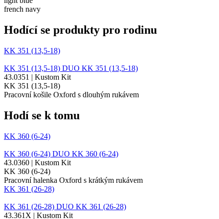
light blue
french navy
Hodící se produkty pro rodinu
KK 351 (13,5-18)
KK 351 (13,5-18)
DUO
KK 351 (13,5-18)
43.0351 | Kustom Kit
KK 351 (13,5-18)
Pracovní košile Oxford s dlouhým rukávem
Hodí se k tomu
KK 360 (6-24)
KK 360 (6-24)
DUO
KK 360 (6-24)
43.0360 | Kustom Kit
KK 360 (6-24)
Pracovní halenka Oxford s krátkým rukávem
KK 361 (26-28)
KK 361 (26-28)
DUO
KK 361 (26-28)
43.361X | Kustom Kit