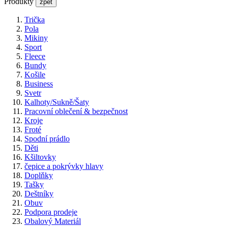
Produkty
zpět
Trička
Pola
Mikiny
Sport
Fleece
Bundy
Košile
Business
Svetr
Kalhoty/Sukně/Šaty
Pracovní oblečení & bezpečnost
Kroje
Froté
Spodní prádlo
Děti
Kšiltovky
čepice a pokrývky hlavy
Doplňky
Tašky
Deštníky
Obuv
Podpora prodeje
Obalový Materiál