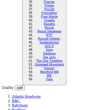
Premier
Printer
ProJob
Promodoro
Pure Waste
Quadra
Regatta
Result
Result Headwear
RTP
Russell Athletic
Seidensticker
SOL'S
Spiro
Stedman
Tee Jays
The One Towelling
Untagged Movement
Vossen
Westford Mill
WK
Yoko
Značky
zpět
Atlantis Headwear
B&C
Babybugz
BagBase