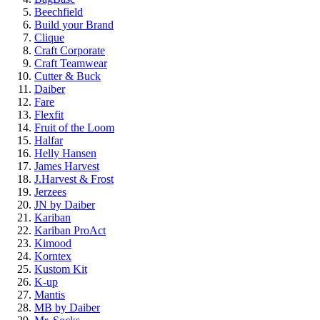
Beechfield
Build your Brand
Clique
Craft Corporate
Craft Teamwear
Cutter & Buck
Daiber
Fare
Flexfit
Fruit of the Loom
Halfar
Helly Hansen
James Harvest
J.Harvest & Frost
Jerzees
JN by Daiber
Kariban
Kariban ProAct
Kimood
Korntex
Kustom Kit
K-up
Mantis
MB by Daiber