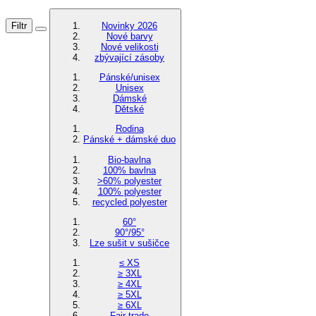
Filtr
Novinky 2026
Nové barvy
Nové velikosti
zbývající zásoby
Pánské/unisex
Unisex
Dámské
Dětské
Rodina
Pánské + dámské duo
Bio-bavlna
100% bavlna
>60% polyester
100% polyester
recycled polyester
60°
90°/95°
Lze sušit v sušičce
≤ XS
≥ 3XL
≥ 4XL
≥ 5XL
≥ 6XL
Fair trade