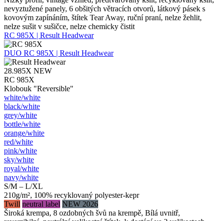
nevyztužené panely, 6 obšitých větracích otvorů, látkový pásek s
kovovým zapínáním, štítek Tear Away, ruční praní, nelze žehlit,
nelze sušit v sušičce, nelze chemicky čistit
RC 985X | Result Headwear
DUO
RC 985X | Result Headwear
28.985X
NEW
RC 985X
Klobouk "Reversible"
white/​white
black/​white
grey/​white
bottle/​white
orange/​white
red/​white
pink/​white
sky/​white
royal/​white
navy/​white
S/M – L/XL
210g/m², 100% recyklovaný polyester-kepr
Twill
neutral label
NEW 2026
Široká krempa, 8 ozdobných švů na krempě, Bílá uvnitř,