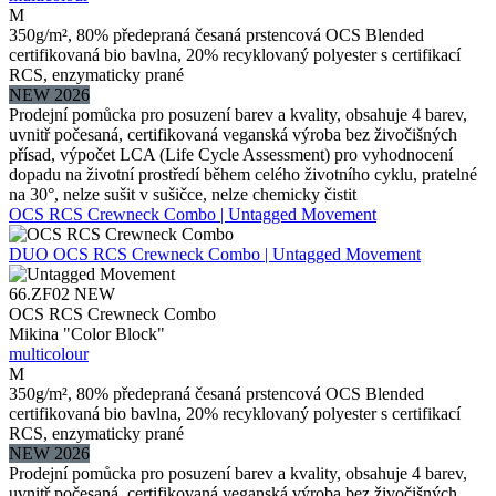
M
350g/m², 80% předepraná česaná prstencová OCS Blended
certifikovaná bio bavlna, 20% recyklovaný polyester s certifikací
RCS, enzymaticky prané
NEW 2026
Prodejní pomůcka pro posuzení barev a kvality, obsahuje 4 barev,
uvnitř počesaná, certifikovaná veganská výroba bez živočišných
přísad, výpočet LCA (Life Cycle Assessment) pro vyhodnocení
dopadu na životní prostředí během celého životního cyklu, pratelné
na 30°, nelze sušit v sušičce, nelze chemicky čistit
OCS RCS Crewneck Combo | Untagged Movement
DUO
OCS RCS Crewneck Combo | Untagged Movement
66.ZF02
NEW
OCS RCS Crewneck Combo
Mikina "Color Block"
multicolour
M
350g/m², 80% předepraná česaná prstencová OCS Blended
certifikovaná bio bavlna, 20% recyklovaný polyester s certifikací
RCS, enzymaticky prané
NEW 2026
Prodejní pomůcka pro posuzení barev a kvality, obsahuje 4 barev,
uvnitř počesaná, certifikovaná veganská výroba bez živočišných