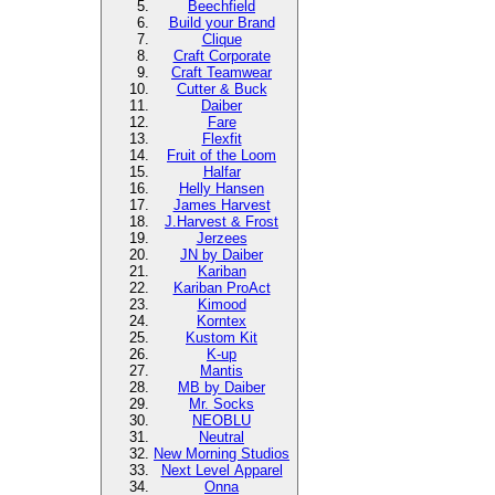
Beechfield
Build your Brand
Clique
Craft Corporate
Craft Teamwear
Cutter & Buck
Daiber
Fare
Flexfit
Fruit of the Loom
Halfar
Helly Hansen
James Harvest
J.Harvest & Frost
Jerzees
JN by Daiber
Kariban
Kariban ProAct
Kimood
Korntex
Kustom Kit
K-up
Mantis
MB by Daiber
Mr. Socks
NEOBLU
Neutral
New Morning Studios
Next Level Apparel
Onna