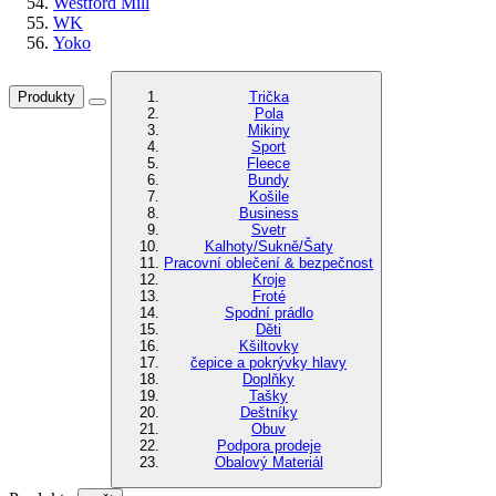
Westford Mill
WK
Yoko
Produkty
Trička
Pola
Mikiny
Sport
Fleece
Bundy
Košile
Business
Svetr
Kalhoty/Sukně/Šaty
Pracovní oblečení & bezpečnost
Kroje
Froté
Spodní prádlo
Děti
Kšiltovky
čepice a pokrývky hlavy
Doplňky
Tašky
Deštníky
Obuv
Podpora prodeje
Obalový Materiál