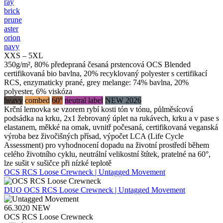
ray
brick
prune
aster
orion
navy
XXS – 5XL
350g/m², 80% předepraná česaná prstencová OCS Blended
certifikovaná bio bavlna, 20% recyklovaný polyester s certifikací
RCS, enzymaticky prané, grey melange: 74% bavlna, 20%
polyester, 6% viskóza
heavy
combed
60°
neutral label
NEW 2026
Krční lemovka se vzorem rybí kosti tón v tónu, půlměsícová
podsádka na krku, 2x1 žebrovaný úplet na rukávech, krku a v pase s
elastanem, měkké na omak, uvnitř počesaná, certifikovaná veganská
výroba bez živočišných přísad, výpočet LCA (Life Cycle
Assessment) pro vyhodnocení dopadu na životní prostředí během
celého životního cyklu, neutrální velikostní štítek, pratelné na 60°,
lze sušit v sušičce při nízké teplotě
OCS RCS Loose Crewneck | Untagged Movement
DUO
OCS RCS Loose Crewneck | Untagged Movement
66.3020
NEW
OCS RCS Loose Crewneck