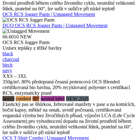
životní prostředí během celého životního cyklu, neutrální velikostní
štítek, pratelné na 60°, lze sušit v sušičce při nízké teplotě
OCS RCS Jogger Pants | Untagged Movement
DUO
OCS RCS Jogger Pants | Untagged Movement
66.6010
NEW
OCS RCS Jogger Pants
Unisex tepláky z těžké bavlny
black
charcoal
birch
navy
XXS – 3XL
350g/m², 80% předepraná česaná prstencová OCS Blended
certifikovaná bio bavlna, 20% recyklovaný polyester s certifikací
RCS, enzymaticky prané
heavy
combed
60°
neutral label
NEW 2026
Elastický pas se šňůrkou, žebrované manžety v pase a na kotnících,
boční kapsy, měkké na omak, uvnitř počesaná, certifikovaná
veganská výroba bez živočišných přísad, výpočet LCA (Life Cycle
Assessment) pro vyhodnocení dopadu na životní prostředí během
celého životního cyklu, neutrální velikostní štítek, pratelné na 60°,
lze sušit v sušičce při nízké teplotě
OCS T-Shirt Combo | Untagged Movement