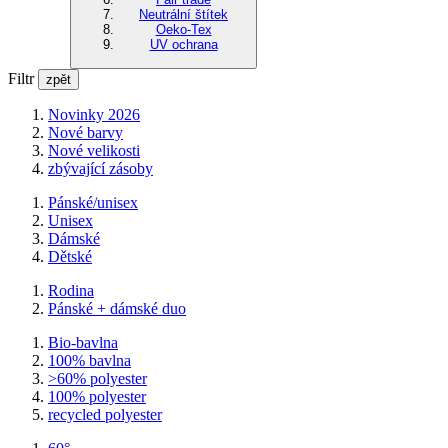
Neutrální štítek
Oeko-Tex
UV ochrana
Filtr
zpět
Novinky 2026
Nové barvy
Nové velikosti
zbývající zásoby
Pánské/unisex
Unisex
Dámské
Dětské
Rodina
Pánské + dámské duo
Bio-bavlna
100% bavlna
>60% polyester
100% polyester
recycled polyester