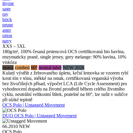
thyme
sage
ray
brick
prune
aster
orion
navy
XXS – 5XL
180g/m², 100% česaná prstencová OCS certifikovaná bio bavlna,
enzymaticky prané, single jersey, grey melange: 90% bavlna, 10%
viskóza
heavy
combed
60°
neutral label
NEW 2026
Kulatý výstřih z žebrovaného úpletu, krční lemovka se vzorem rybí
kosti tón v tónu, měkké na omak, certifikovaná veganská výroba
bez živočišných přísad, výpočet LCA (Life Cycle Assessment) pro
vyhodnocení dopadu na životní prostředí během celého životního
cyklu, neutrální velikostní štítek, pratelné na 60°, lze sušit v sušičce
při nízké teplotě
OCS Polo | Untagged Movement
DUO
OCS Polo | Untagged Movement
66.2010
NEW
OCS Polo