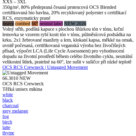
XXS – 3XL
350g/m², 80% předepraná česaná prstencová OCS Blended
certifikovaná bio bavlna, 20% recyklovaný polyester s certifikací
RCS, enzymaticky prané
heavy
combed
60°
neutral label
NEW 2026
Volný střih, podšitá kapuce s plochou šňůrkou tón v tónu, krční
lemovka se vzorem rybí kosti tón v tónu, půlměsícová podsádka na
krku, 2x1 žebrované manžety a lem, klokaní kapsa, měkké na omak,
uvnitř počesaná, certifikovaná veganská výroba bez živočišných
přísad, výpočet LCA (Life Cycle Assessment) pro vyhodnocení
dopadu na životní prostředí během celého životního cyklu, neutrální
velikostní štítek, pratelné na 60°, lze sušit v sušičce při nízké teplotě
OCS RCS Crewneck | Untagged Movement
66.3010
NEW
OCS RCS Crewneck
Těžká unisex mikina
white
black
charcoal
grey melange
fog
birch
latte
thyme