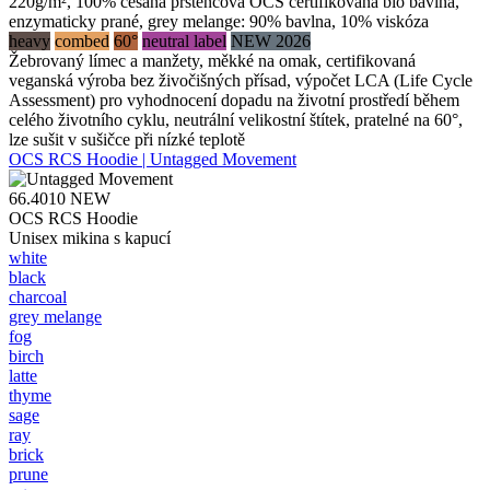
220g/m², 100% česaná prstencová OCS certifikovaná bio bavlna,
enzymaticky prané, grey melange: 90% bavlna, 10% viskóza
heavy
combed
60°
neutral label
NEW 2026
Žebrovaný límec a manžety, měkké na omak, certifikovaná
veganská výroba bez živočišných přísad, výpočet LCA (Life Cycle
Assessment) pro vyhodnocení dopadu na životní prostředí během
celého životního cyklu, neutrální velikostní štítek, pratelné na 60°,
lze sušit v sušičce při nízké teplotě
OCS RCS Hoodie | Untagged Movement
66.4010
NEW
OCS RCS Hoodie
Unisex mikina s kapucí
white
black
charcoal
grey melange
fog
birch
latte
thyme
sage
ray
brick
prune