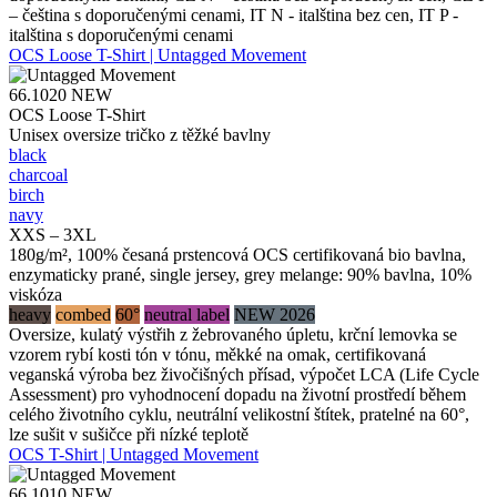
– čeština s doporučenými cenami, IT N - italština bez cen, IT P -
italština s doporučenými cenami
OCS Loose T-Shirt | Untagged Movement
66.1020
NEW
OCS Loose T-Shirt
Unisex oversize tričko z těžké bavlny
black
charcoal
birch
navy
XXS – 3XL
180g/m², 100% česaná prstencová OCS certifikovaná bio bavlna,
enzymaticky prané, single jersey, grey melange: 90% bavlna, 10%
viskóza
heavy
combed
60°
neutral label
NEW 2026
Oversize, kulatý výstřih z žebrovaného úpletu, krční lemovka se
vzorem rybí kosti tón v tónu, měkké na omak, certifikovaná
veganská výroba bez živočišných přísad, výpočet LCA (Life Cycle
Assessment) pro vyhodnocení dopadu na životní prostředí během
celého životního cyklu, neutrální velikostní štítek, pratelné na 60°,
lze sušit v sušičce při nízké teplotě
OCS T-Shirt | Untagged Movement
66.1010
NEW