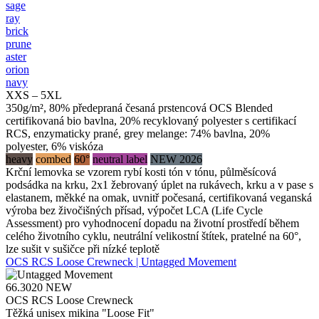
sage
ray
brick
prune
aster
orion
navy
XXS – 5XL
350g/m², 80% předepraná česaná prstencová OCS Blended
certifikovaná bio bavlna, 20% recyklovaný polyester s certifikací
RCS, enzymaticky prané, grey melange: 74% bavlna, 20%
polyester, 6% viskóza
heavy
combed
60°
neutral label
NEW 2026
Krční lemovka se vzorem rybí kosti tón v tónu, půlměsícová
podsádka na krku, 2x1 žebrovaný úplet na rukávech, krku a v pase s
elastanem, měkké na omak, uvnitř počesaná, certifikovaná veganská
výroba bez živočišných přísad, výpočet LCA (Life Cycle
Assessment) pro vyhodnocení dopadu na životní prostředí během
celého životního cyklu, neutrální velikostní štítek, pratelné na 60°,
lze sušit v sušičce při nízké teplotě
OCS RCS Loose Crewneck | Untagged Movement
66.3020
NEW
OCS RCS Loose Crewneck
Těžká unisex mikina "Loose Fit"