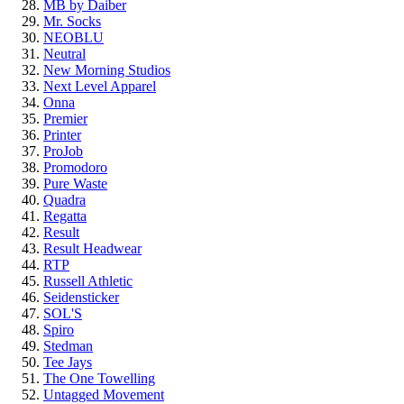
MB by Daiber
Mr. Socks
NEOBLU
Neutral
New Morning Studios
Next Level Apparel
Onna
Premier
Printer
ProJob
Promodoro
Pure Waste
Quadra
Regatta
Result
Result Headwear
RTP
Russell Athletic
Seidensticker
SOL'S
Spiro
Stedman
Tee Jays
The One Towelling
Untagged Movement