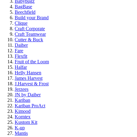
Babybugz
BagBase
Beechfield
Build your Brand
Clique
Craft Corporate
Craft Teamwear
Cutter & Buck
Daiber
Fare
Flexfit
Fruit of the Loom
Halfar
Helly Hansen
James Harvest
J.Harvest & Frost
Jerzees
JN by Daiber
Kariban
Kariban ProAct
Kimood
Korntex
Kustom Kit
K-up
Mantis