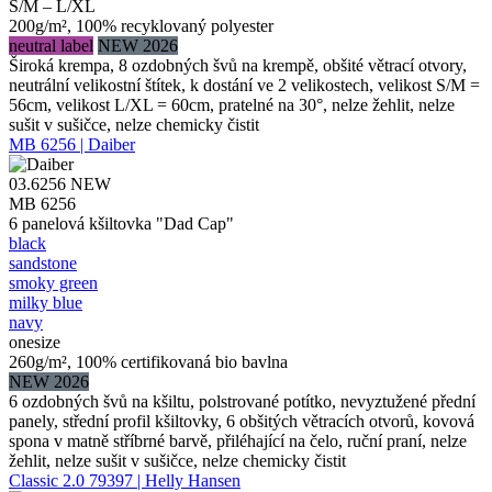
S/M – L/XL
200g/m², 100% recyklovaný polyester
neutral label
NEW 2026
Široká krempa, 8 ozdobných švů na krempě, obšité větrací otvory,
neutrální velikostní štítek, k dostání ve 2 velikostech, velikost S/M =
56cm, velikost L/XL = 60cm, pratelné na 30°, nelze žehlit, nelze
sušit v sušičce, nelze chemicky čistit
MB 6256 | Daiber
03.6256
NEW
MB 6256
6 panelová kšiltovka "Dad Cap"
black
sandstone
smoky green
milky blue
navy
onesize
260g/m², 100% certifikovaná bio bavlna
NEW 2026
6 ozdobných švů na kšiltu, polstrované potítko, nevyztužené přední
panely, střední profil kšiltovky, 6 obšitých větracích otvorů, kovová
spona v matně stříbrné barvě, přiléhající na čelo, ruční praní, nelze
žehlit, nelze sušit v sušičce, nelze chemicky čistit
Classic 2.0 79397 | Helly Hansen