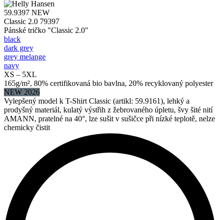
59.9397
NEW
Classic 2.0 79397
Pánské tričko "Classic 2.0"
black
dark grey
grey melange
navy
XS – 5XL
165g/m², 80% certifikovaná bio bavlna, 20% recyklovaný polyester
NEW 2026
Vylepšený model k T-Shirt Classic (artikl: 59.9161), lehký a
prodyšný materiál, kulatý výstřih z žebrovaného úpletu, švy šité nití
AMANN, pratelné na 40°, lze sušit v sušičce při nízké teplotě, nelze
chemicky čistit