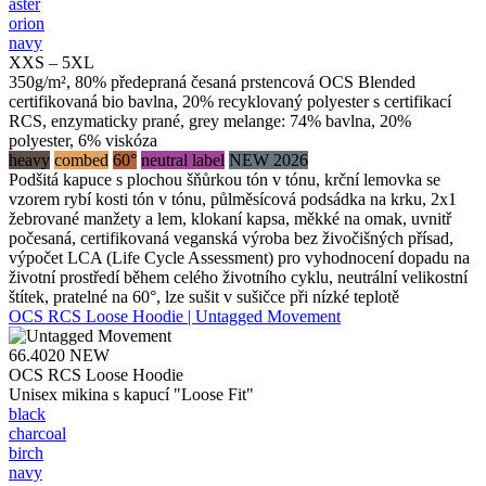
aster
orion
navy
XXS – 5XL
350g/m², 80% předepraná česaná prstencová OCS Blended
certifikovaná bio bavlna, 20% recyklovaný polyester s certifikací
RCS, enzymaticky prané, grey melange: 74% bavlna, 20%
polyester, 6% viskóza
heavy
combed
60°
neutral label
NEW 2026
Podšitá kapuce s plochou šňůrkou tón v tónu, krční lemovka se
vzorem rybí kosti tón v tónu, půlměsícová podsádka na krku, 2x1
žebrované manžety a lem, klokaní kapsa, měkké na omak, uvnitř
počesaná, certifikovaná veganská výroba bez živočišných přísad,
výpočet LCA (Life Cycle Assessment) pro vyhodnocení dopadu na
životní prostředí během celého životního cyklu, neutrální velikostní
štítek, pratelné na 60°, lze sušit v sušičce při nízké teplotě
OCS RCS Loose Hoodie | Untagged Movement
66.4020
NEW
OCS RCS Loose Hoodie
Unisex mikina s kapucí "Loose Fit"
black
charcoal
birch
navy