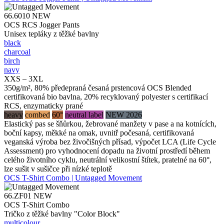
66.6010
NEW
OCS RCS Jogger Pants
Unisex tepláky z těžké bavlny
black
charcoal
birch
navy
XXS – 3XL
350g/m², 80% předepraná česaná prstencová OCS Blended
certifikovaná bio bavlna, 20% recyklovaný polyester s certifikací
RCS, enzymaticky prané
heavy
combed
60°
neutral label
NEW 2026
Elastický pas se šňůrkou, žebrované manžety v pase a na kotnících,
boční kapsy, měkké na omak, uvnitř počesaná, certifikovaná
veganská výroba bez živočišných přísad, výpočet LCA (Life Cycle
Assessment) pro vyhodnocení dopadu na životní prostředí během
celého životního cyklu, neutrální velikostní štítek, pratelné na 60°,
lze sušit v sušičce při nízké teplotě
OCS T-Shirt Combo | Untagged Movement
66.ZF01
NEW
OCS T-Shirt Combo
Tričko z těžké bavlny "Color Block"
multicolour