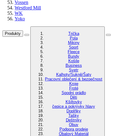
Vossen
Westford Mill
WK
Yoko
Produkty
Trička
Pola
Mikiny
Sport
Fleece
Bundy
Košile
Business
Svetr
Kalhoty/Sukně/Šaty
Pracovní oblečení & bezpečnost
Kroje
Froté
Spodní prádlo
Děti
Kšiltovky
čepice a pokrývky hlavy
Doplňky
Tašky
Deštníky
Obuv
Podpora prodeje
Obalový Materiál