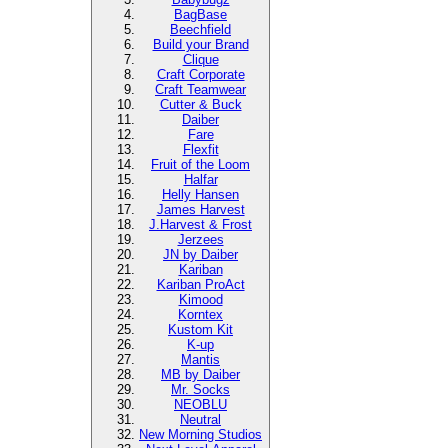
BagBase
Beechfield
Build your Brand
Clique
Craft Corporate
Craft Teamwear
Cutter & Buck
Daiber
Fare
Flexfit
Fruit of the Loom
Halfar
Helly Hansen
James Harvest
J.Harvest & Frost
Jerzees
JN by Daiber
Kariban
Kariban ProAct
Kimood
Korntex
Kustom Kit
K-up
Mantis
MB by Daiber
Mr. Socks
NEOBLU
Neutral
New Morning Studios