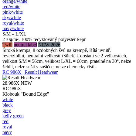
orange/​white
red/​white
pink/​white
sky/​white
royal/​white
navy/​white
S/M – L/XL
210g/m², 100% recyklovaný polyester-kepr
Twill
neutral label
NEW 2026
Široká krempa, 8 ozdobných švů na krempě, Bílá uvnitř,
reverzibilní, neutrální velikostní štítek, k dostání ve 2 velikostech,
velikost S/M = 56cm, velikost L/XL = 60cm, pratelné na 30°, nelze
žehlit, nelze sušit v sušičce, nelze chemicky čistit
RC 986X | Result Headwear
28.986X
NEW
RC 986X
Klobouk "Bound Edge"
white
black
grey
kelly green
red
royal
navy