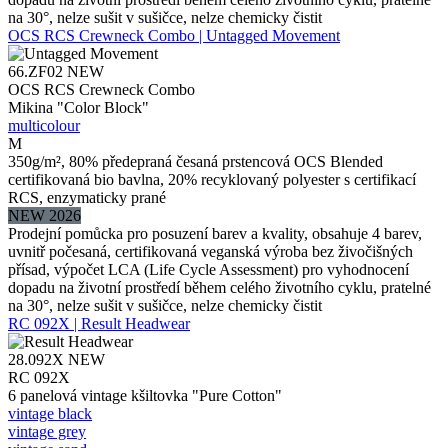
na 30°, nelze sušit v sušičce, nelze chemicky čistit
OCS RCS Crewneck Combo | Untagged Movement
66.ZF02
NEW
OCS RCS Crewneck Combo
Mikina "Color Block"
multicolour
M
350g/m², 80% předepraná česaná prstencová OCS Blended
certifikovaná bio bavlna, 20% recyklovaný polyester s certifikací
RCS, enzymaticky prané
NEW 2026
Prodejní pomůcka pro posuzení barev a kvality, obsahuje 4 barev,
uvnitř počesaná, certifikovaná veganská výroba bez živočišných
přísad, výpočet LCA (Life Cycle Assessment) pro vyhodnocení
dopadu na životní prostředí během celého životního cyklu, pratelné
na 30°, nelze sušit v sušičce, nelze chemicky čistit
RC 092X | Result Headwear
28.092X
NEW
RC 092X
6 panelová vintage kšiltovka "Pure Cotton"
vintage black
vintage grey