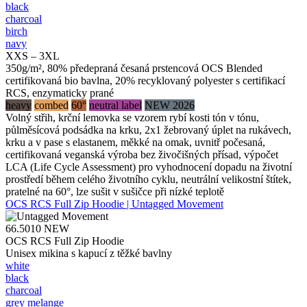
black
charcoal
birch
navy
XXS – 3XL
350g/m², 80% předepraná česaná prstencová OCS Blended
certifikovaná bio bavlna, 20% recyklovaný polyester s certifikací
RCS, enzymaticky prané
heavy
combed
60°
neutral label
NEW 2026
Volný střih, krční lemovka se vzorem rybí kosti tón v tónu,
půlměsícová podsádka na krku, 2x1 žebrovaný úplet na rukávech,
krku a v pase s elastanem, měkké na omak, uvnitř počesaná,
certifikovaná veganská výroba bez živočišných přísad, výpočet
LCA (Life Cycle Assessment) pro vyhodnocení dopadu na životní
prostředí během celého životního cyklu, neutrální velikostní štítek,
pratelné na 60°, lze sušit v sušičce při nízké teplotě
OCS RCS Full Zip Hoodie | Untagged Movement
66.5010
NEW
OCS RCS Full Zip Hoodie
Unisex mikina s kapucí z těžké bavlny
white
black
charcoal
grey melange