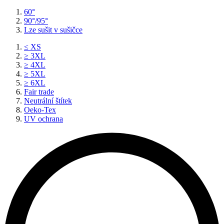
60°
90°/95°
Lze sušit v sušičce
≤ XS
≥ 3XL
≥ 4XL
≥ 5XL
≥ 6XL
Fair trade
Neutrální štítek
Oeko-Tex
UV ochrana