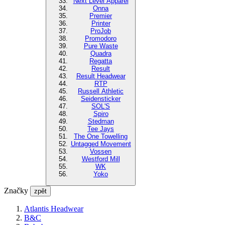
Next Level Apparel
Onna
Premier
Printer
ProJob
Promodoro
Pure Waste
Quadra
Regatta
Result
Result Headwear
RTP
Russell Athletic
Seidensticker
SOL'S
Spiro
Stedman
Tee Jays
The One Towelling
Untagged Movement
Vossen
Westford Mill
WK
Yoko
Značky
zpět
Atlantis Headwear
B&C