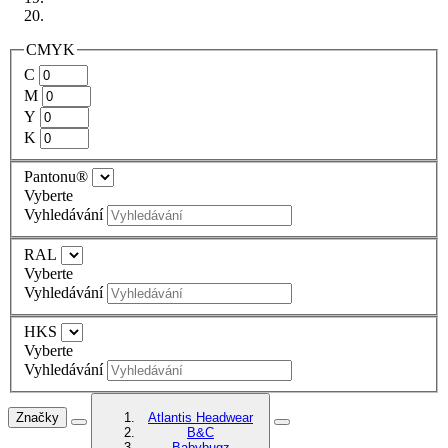
CMYK
C
M
Y
K
Pantonu®
Vyberte
Vyhledávání
RAL
Vyberte
Vyhledávání
HKS
Vyberte
Vyhledávání
Značky
Atlantis Headwear
B&C
Babybugz