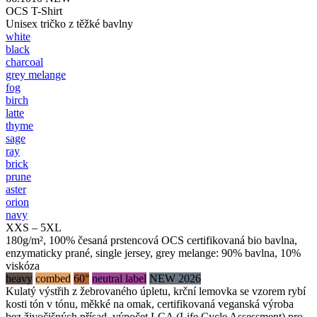
OCS T-Shirt
Unisex tričko z těžké bavlny
white
black
charcoal
grey melange
fog
birch
latte
thyme
sage
ray
brick
prune
aster
orion
navy
XXS – 5XL
180g/m², 100% česaná prstencová OCS certifikovaná bio bavlna,
enzymaticky prané, single jersey, grey melange: 90% bavlna, 10%
viskóza
heavy
combed
60°
neutral label
NEW 2026
Kulatý výstřih z žebrovaného úpletu, krční lemovka se vzorem rybí
kosti tón v tónu, měkké na omak, certifikovaná veganská výroba
bez živočišných přísad, výpočet LCA (Life Cycle Assessment) pro