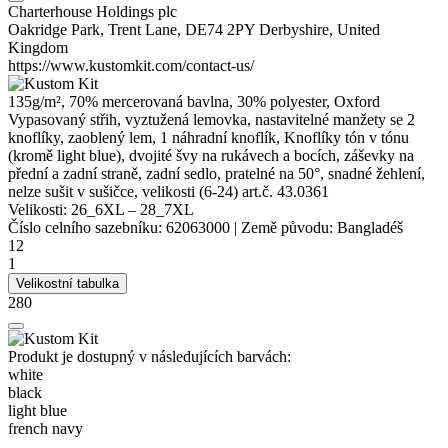
Charterhouse Holdings plc
Oakridge Park, Trent Lane, DE74 2PY Derbyshire, United
Kingdom
https://www.kustomkit.com/contact-us/
135g/m², 70% mercerovaná bavlna, 30%
polyester
, Oxford
Vypasovaný střih, vyztužená lemovka, nastavitelné manžety se 2
knoflíky, zaoblený lem, 1 náhradní knoflík, Knoflíky tón v tónu
(kromě light blue), dvojité švy na rukávech a bocích,
záševky
na
přední a zadní straně, zadní sedlo, pratelné na 50°, snadné žehlení,
nelze sušit v sušičce, velikosti (6-24) art.č. 43.0361
Velikosti:
26_6XL
–
28_7XL
Číslo celního sazebníku:
62063000
|
Země původu:
Bangladéš
12
1
Velikostní tabulka
280
Produkt je dostupný v následujících barvách:
white
black
light blue
french navy