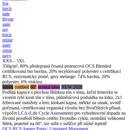
fog
birch
latte
thyme
sage
ray
brick
prune
aster
orion
navy
XXS – 5XL
350g/m², 80% předepraná česaná prstencová OCS Blended
certifikovaná bio bavlna, 20% recyklovaný polyester s certifikací
RCS, enzymaticky prané, grey melange: 74% bavlna, 20%
polyester, 6% viskóza
heavy
combed
60°
neutral label
NEW 2026
Podšitá kapuce s plochou šňůrkou tón v tónu, krční lemovka se
vzorem rybí kosti tón v tónu, půlměsícová podsádka na krku, 2x1
žebrované manžety a lem, klokaní kapsa, měkké na omak, uvnitř
počesaná, certifikovaná veganská výroba bez živočišných přísad,
výpočet LCA (Life Cycle Assessment) pro vyhodnocení dopadu na
životní prostředí během celého životního cyklu, neutrální velikostní
štítek, pratelné na 60°, lze sušit v sušičce při nízké teplotě
OCS RCS Jogger Pants | Untagged Movement