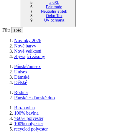
≥ 6XL
Fair trade
Neutrální štítek
Oeko-Tex
UV ochrana
Filtr
zpět
Novinky 2026
Nové barvy
Nové velikosti
zbývající zásoby
Pánské/unisex
Unisex
Dámské
Dětské
Rodina
Pánské + dámské duo
Bio-bavlna
100% bavlna
>60% polyester
100% polyester
recycled polyester