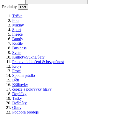
Produkty
zpět
Trička
Pola
Mikiny
Sport
Fleece
Bundy
Košile
Business
Svetr
Kalhoty/Sukně/Šaty
Pracovní oblečení & bezpečnost
Kroje
Froté
Spodní prádlo
Děti
Kšiltovky
čepice a pokrývky hlavy
Doplňky
Tašky
Deštníky
Obuv
Podpora prodeje