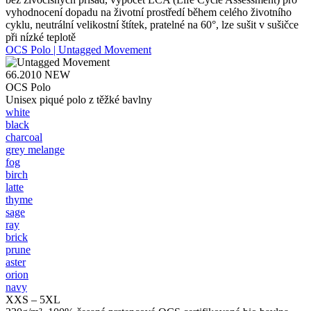
vyhodnocení dopadu na životní prostředí během celého životního
cyklu, neutrální velikostní štítek, pratelné na 60°, lze sušit v sušičce
při nízké teplotě
OCS Polo | Untagged Movement
66.2010
NEW
OCS Polo
Unisex piqué polo z těžké bavlny
white
black
charcoal
grey melange
fog
birch
latte
thyme
sage
ray
brick
prune
aster
orion
navy
XXS – 5XL