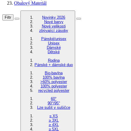
Obalový Materiál
Filtr
Novinky 2026
Nové barvy
Nové velikosti
zbývající zásoby
Pánské/unisex
Unisex
Dámské
Dětské
Rodina
Pánské + dámské duo
Bio-bavlna
100% bavlna
>60% polyester
100% polyester
recycled polyester
60°
90°/95°
Lze sušit v sušičce
≤ XS
≥ 3XL
≥ 4XL
≥ 5XL