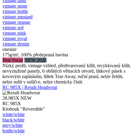
vintage sand
vintage stone
vintage bottle
vintage mustard
vintage orange
vintage red
vintage pink
vintage royal
vintage denim
onesize
175g/m², 100% předepraná bavlna
Tear Away
NEW 2026
Nízký profil, vintage vzhled, předtvarovaný kšilt, recyklovaný kšilt,
nevyztužené panely, 6 obšitých větracích otvorů, látkový pásek s
kovovým zapínáním, štítek Tear Away, ruční praní, nelze žehlit,
nelze sušit v sušičce, nelze chemicky čistit
RC 985X | Result Headwear
28.985X
NEW
RC 985X
Klobouk "Reversible"
white/​white
black/​white
grey/​white
bottle/​white