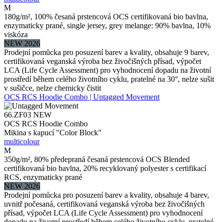
M
180g/m², 100% česaná prstencová OCS certifikovaná bio bavlna,
enzymaticky prané, single jersey, grey melange: 90% bavlna, 10%
viskóza
NEW 2026
Prodejní pomůcka pro posuzení barev a kvality, obsahuje 9 barev,
certifikovaná veganská výroba bez živočišných přísad, výpočet
LCA (Life Cycle Assessment) pro vyhodnocení dopadu na životní
prostředí během celého životního cyklu, pratelné na 30°, nelze sušit
v sušičce, nelze chemicky čistit
OCS RCS Hoodie Combo | Untagged Movement
66.ZF03
NEW
OCS RCS Hoodie Combo
Mikina s kapucí "Color Block"
multicolour
M
350g/m², 80% předepraná česaná prstencová OCS Blended
certifikovaná bio bavlna, 20% recyklovaný polyester s certifikací
RCS, enzymaticky prané
NEW 2026
Prodejní pomůcka pro posuzení barev a kvality, obsahuje 4 barev,
uvnitř počesaná, certifikovaná veganská výroba bez živočišných
přísad, výpočet LCA (Life Cycle Assessment) pro vyhodnocení
dopadu na životní prostředí během celého životního cyklu, pratelné