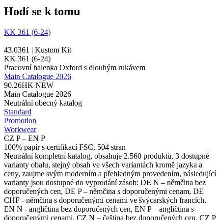
Hodí se k tomu
KK 361 (6-24)
43.0361 | Kustom Kit
KK 361 (6-24)
Pracovní halenka Oxford s dlouhým rukávem
Main Catalogue 2026
90.26HK
NEW
Main Catalogue 2026
Neutrální obecný katalog
Standard
Promotion
Workwear
CZ P – EN P
100% papír s certifikací FSC, 504 stran
Neutrální kompletní katalog, obsahuje 2.560 produktů, 3 dostupné
varianty obalu, stejný obsah ve všech variantách kromě jazyka a
ceny, zaujme svým moderním a přehledným provedením, následující
varianty jsou dostupné do vyprodání zásob: DE N – němčina bez
doporučených cen, DE P – němčina s doporučenými cenam, DE
CHF - němčina s doporučenými cenami ve švýcarských francích,
EN N - angličtina bez doporučených cen, EN P – angličtina s
doporučenými cenami, CZ N – čeština bez doporučených cen, CZ P