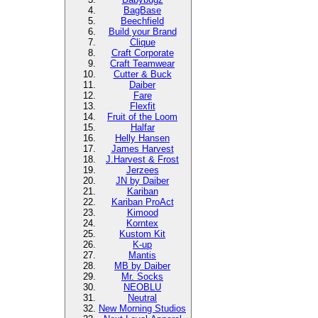
BagBase
Beechfield
Build your Brand
Clique
Craft Corporate
Craft Teamwear
Cutter & Buck
Daiber
Fare
Flexfit
Fruit of the Loom
Halfar
Helly Hansen
James Harvest
J.Harvest & Frost
Jerzees
JN by Daiber
Kariban
Kariban ProAct
Kimood
Korntex
Kustom Kit
K-up
Mantis
MB by Daiber
Mr. Socks
NEOBLU
Neutral
New Morning Studios