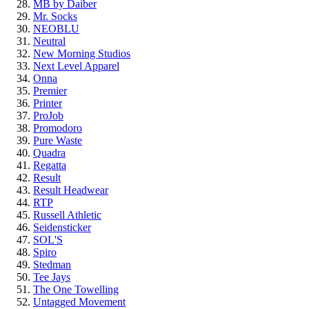
MB by Daiber
Mr. Socks
NEOBLU
Neutral
New Morning Studios
Next Level Apparel
Onna
Premier
Printer
ProJob
Promodoro
Pure Waste
Quadra
Regatta
Result
Result Headwear
RTP
Russell Athletic
Seidensticker
SOL'S
Spiro
Stedman
Tee Jays
The One Towelling
Untagged Movement