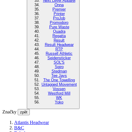
Next Level Apparel
Onna
Premier
Printer
ProJob
Promodoro
Pure Waste
Quadra
Regatta
Result
Result Headwear
RTP
Russell Athletic
Seidensticker
SOL'S
Spiro
Stedman
Tee Jays
The One Towelling
Untagged Movement
Vossen
Westford Mill
WK
Yoko
Značky
zpět
Atlantis Headwear
B&C