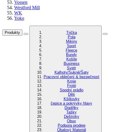
Vossen
Westford Mill
WK
Yoko
Produkty
Trička
Pola
Mikiny
Sport
Fleece
Bundy
Košile
Business
Svetr
Kalhoty/Sukně/Šaty
Pracovní oblečení & bezpečnost
Kroje
Froté
Spodní prádlo
Děti
Kšiltovky
čepice a pokrývky hlavy
Doplňky
Tašky
Deštníky
Obuv
Podpora prodeje
Obalový Materiál