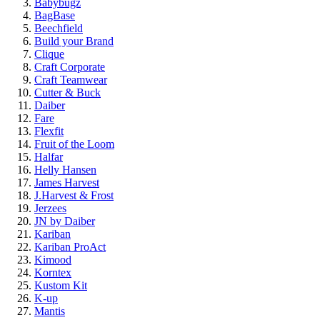
Babybugz
BagBase
Beechfield
Build your Brand
Clique
Craft Corporate
Craft Teamwear
Cutter & Buck
Daiber
Fare
Flexfit
Fruit of the Loom
Halfar
Helly Hansen
James Harvest
J.Harvest & Frost
Jerzees
JN by Daiber
Kariban
Kariban ProAct
Kimood
Korntex
Kustom Kit
K-up
Mantis