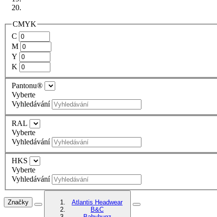
CMYK
C
M
Y
K
Pantonu®
Vyberte
Vyhledávání
RAL
Vyberte
Vyhledávání
HKS
Vyberte
Vyhledávání
Značky
Atlantis Headwear
B&C
Babybugz