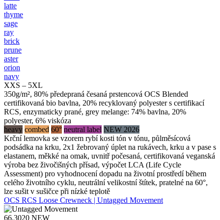
latte
thyme
sage
ray
brick
prune
aster
orion
navy
XXS – 5XL
350g/m², 80% předepraná česaná prstencová OCS Blended
certifikovaná bio bavlna, 20% recyklovaný polyester s certifikací
RCS, enzymaticky prané, grey melange: 74% bavlna, 20%
polyester, 6% viskóza
heavy
combed
60°
neutral label
NEW 2026
Krční lemovka se vzorem rybí kosti tón v tónu, půlměsícová
podsádka na krku, 2x1 žebrovaný úplet na rukávech, krku a v pase s
elastanem, měkké na omak, uvnitř počesaná, certifikovaná veganská
výroba bez živočišných přísad, výpočet LCA (Life Cycle
Assessment) pro vyhodnocení dopadu na životní prostředí během
celého životního cyklu, neutrální velikostní štítek, pratelné na 60°,
lze sušit v sušičce při nízké teplotě
OCS RCS Loose Crewneck | Untagged Movement
66.3020
NEW