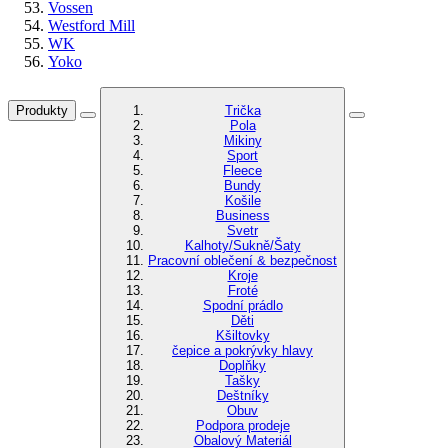
Vossen
Westford Mill
WK
Yoko
Produkty
Trička
Pola
Mikiny
Sport
Fleece
Bundy
Košile
Business
Svetr
Kalhoty/Sukně/Šaty
Pracovní oblečení & bezpečnost
Kroje
Froté
Spodní prádlo
Děti
Kšiltovky
čepice a pokrývky hlavy
Doplňky
Tašky
Deštníky
Obuv
Podpora prodeje
Obalový Materiál