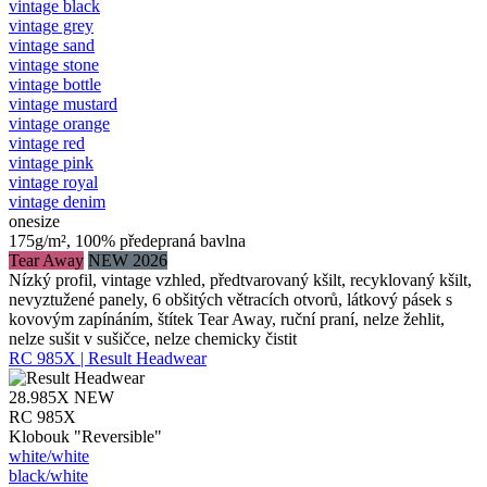
vintage black
vintage grey
vintage sand
vintage stone
vintage bottle
vintage mustard
vintage orange
vintage red
vintage pink
vintage royal
vintage denim
onesize
175g/m², 100% předepraná bavlna
Tear Away
NEW 2026
Nízký profil, vintage vzhled, předtvarovaný kšilt, recyklovaný kšilt,
nevyztužené panely, 6 obšitých větracích otvorů, látkový pásek s
kovovým zapínáním, štítek Tear Away, ruční praní, nelze žehlit,
nelze sušit v sušičce, nelze chemicky čistit
RC 985X | Result Headwear
28.985X
NEW
RC 985X
Klobouk "Reversible"
white/​white
black/​white