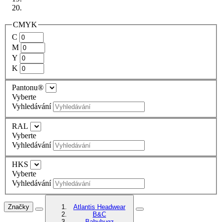
CMYK
C
M
Y
K
Pantonu®
Vyberte
Vyhledávání
RAL
Vyberte
Vyhledávání
HKS
Vyberte
Vyhledávání
Značky
Atlantis Headwear
B&C
Babybugz