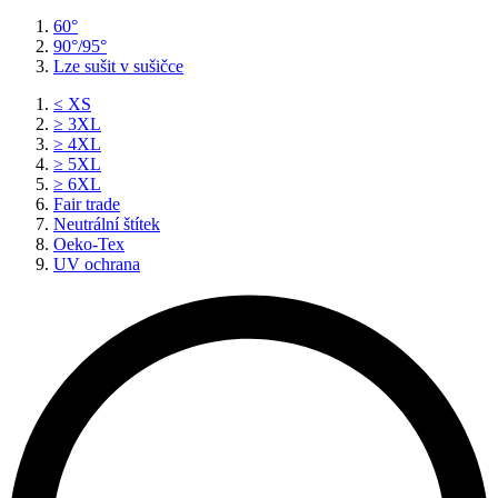
60°
90°/95°
Lze sušit v sušičce
≤ XS
≥ 3XL
≥ 4XL
≥ 5XL
≥ 6XL
Fair trade
Neutrální štítek
Oeko-Tex
UV ochrana