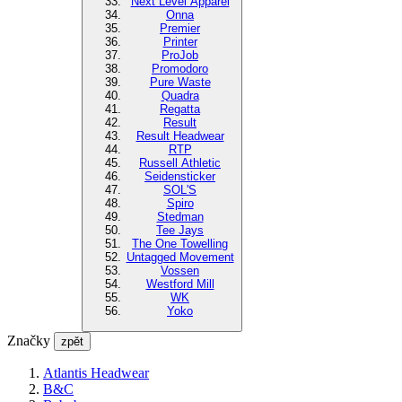
Next Level Apparel
Onna
Premier
Printer
ProJob
Promodoro
Pure Waste
Quadra
Regatta
Result
Result Headwear
RTP
Russell Athletic
Seidensticker
SOL'S
Spiro
Stedman
Tee Jays
The One Towelling
Untagged Movement
Vossen
Westford Mill
WK
Yoko
Značky
zpět
Atlantis Headwear
B&C