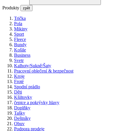
Produkty
zpět
Trička
Pola
Mikiny
Sport
Fleece
Bundy
Košile
Business
Svetr
Kalhoty/Sukně/Šaty
Pracovní oblečení & bezpečnost
Kroje
Froté
Spodní prádlo
Děti
Kšiltovky
čepice a pokrývky hlavy
Doplňky
Tašky
Deštníky
Obuv
Podpora prodeje