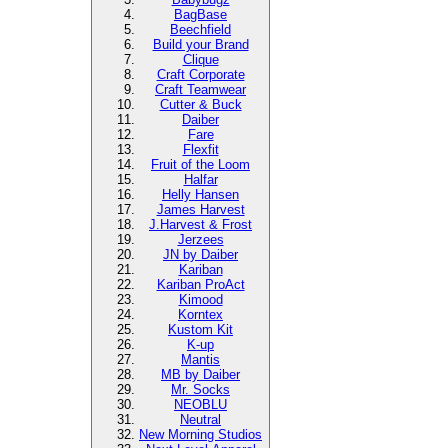
BagBase
Beechfield
Build your Brand
Clique
Craft Corporate
Craft Teamwear
Cutter & Buck
Daiber
Fare
Flexfit
Fruit of the Loom
Halfar
Helly Hansen
James Harvest
J.Harvest & Frost
Jerzees
JN by Daiber
Kariban
Kariban ProAct
Kimood
Korntex
Kustom Kit
K-up
Mantis
MB by Daiber
Mr. Socks
NEOBLU
Neutral
New Morning Studios