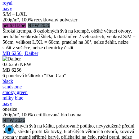
royal
navy
S/M – L/XL
200g/m², 100% recyklovaný polyester
neutral label
NEW 2026
Široká krempa, 8 ozdobných švů na krempě, obšité větrací otvory,
neutrální velikostní štítek, k dostání ve 2 velikostech, velikost S/M =
56cm, velikost L/XL = 60cm, pratelné na 30°, nelze žehlit, nelze
sušit v sušičce, nelze chemicky čistit
MB 6256 | Daiber
03.6256
NEW
MB 6256
6 panelová kšiltovka "Dad Cap"
black
sandstone
smoky green
milky blue
navy
onesize
260g/m², 100% certifikovaná bio bavlna
NEW 2026
6 ozdobných švů na kšiltu, polstrované potítko, nevyztužené přední
panely, střední profil kšiltovky, 6 obšitých větracích otvorů, kovová
spona v matně stříbrné barvě, přiléhající na čelo, ruční praní, nelze