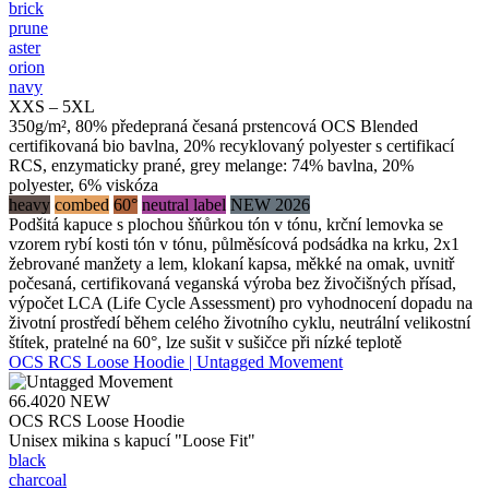
brick
prune
aster
orion
navy
XXS – 5XL
350g/m², 80% předepraná česaná prstencová OCS Blended
certifikovaná bio bavlna, 20% recyklovaný polyester s certifikací
RCS, enzymaticky prané, grey melange: 74% bavlna, 20%
polyester, 6% viskóza
heavy
combed
60°
neutral label
NEW 2026
Podšitá kapuce s plochou šňůrkou tón v tónu, krční lemovka se
vzorem rybí kosti tón v tónu, půlměsícová podsádka na krku, 2x1
žebrované manžety a lem, klokaní kapsa, měkké na omak, uvnitř
počesaná, certifikovaná veganská výroba bez živočišných přísad,
výpočet LCA (Life Cycle Assessment) pro vyhodnocení dopadu na
životní prostředí během celého životního cyklu, neutrální velikostní
štítek, pratelné na 60°, lze sušit v sušičce při nízké teplotě
OCS RCS Loose Hoodie | Untagged Movement
66.4020
NEW
OCS RCS Loose Hoodie
Unisex mikina s kapucí "Loose Fit"
black
charcoal