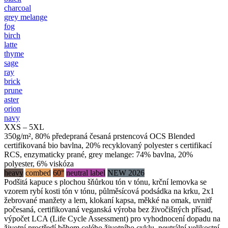
charcoal
grey melange
fog
birch
latte
thyme
sage
ray
brick
prune
aster
orion
navy
XXS – 5XL
350g/m², 80% předepraná česaná prstencová OCS Blended
certifikovaná bio bavlna, 20% recyklovaný polyester s certifikací
RCS, enzymaticky prané, grey melange: 74% bavlna, 20%
polyester, 6% viskóza
heavy
combed
60°
neutral label
NEW 2026
Podšitá kapuce s plochou šňůrkou tón v tónu, krční lemovka se
vzorem rybí kosti tón v tónu, půlměsícová podsádka na krku, 2x1
žebrované manžety a lem, klokaní kapsa, měkké na omak, uvnitř
počesaná, certifikovaná veganská výroba bez živočišných přísad,
výpočet LCA (Life Cycle Assessment) pro vyhodnocení dopadu na
životní prostředí během celého životního cyklu, neutrální velikostní