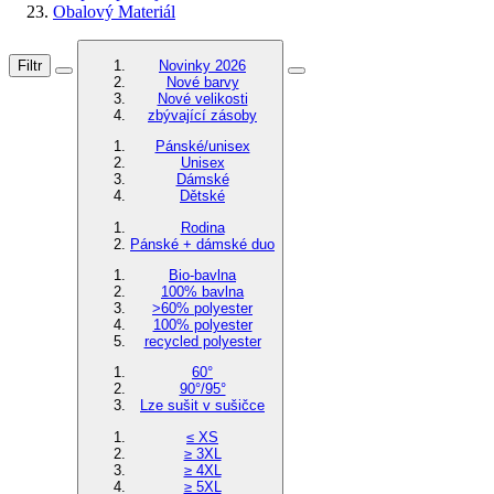
Obalový Materiál
Filtr
Novinky 2026
Nové barvy
Nové velikosti
zbývající zásoby
Pánské/unisex
Unisex
Dámské
Dětské
Rodina
Pánské + dámské duo
Bio-bavlna
100% bavlna
>60% polyester
100% polyester
recycled polyester
60°
90°/95°
Lze sušit v sušičce
≤ XS
≥ 3XL
≥ 4XL
≥ 5XL