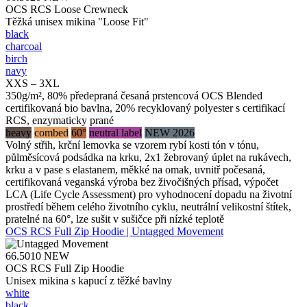
OCS RCS Loose Crewneck
Těžká unisex mikina "Loose Fit"
black
charcoal
birch
navy
XXS – 3XL
350g/m², 80% předepraná česaná prstencová OCS Blended
certifikovaná bio bavlna, 20% recyklovaný polyester s certifikací
RCS, enzymaticky prané
heavy
combed
60°
neutral label
NEW 2026
Volný střih, krční lemovka se vzorem rybí kosti tón v tónu,
půlměsícová podsádka na krku, 2x1 žebrovaný úplet na rukávech,
krku a v pase s elastanem, měkké na omak, uvnitř počesaná,
certifikovaná veganská výroba bez živočišných přísad, výpočet
LCA (Life Cycle Assessment) pro vyhodnocení dopadu na životní
prostředí během celého životního cyklu, neutrální velikostní štítek,
pratelné na 60°, lze sušit v sušičce při nízké teplotě
OCS RCS Full Zip Hoodie | Untagged Movement
66.5010
NEW
OCS RCS Full Zip Hoodie
Unisex mikina s kapucí z těžké bavlny
white
black