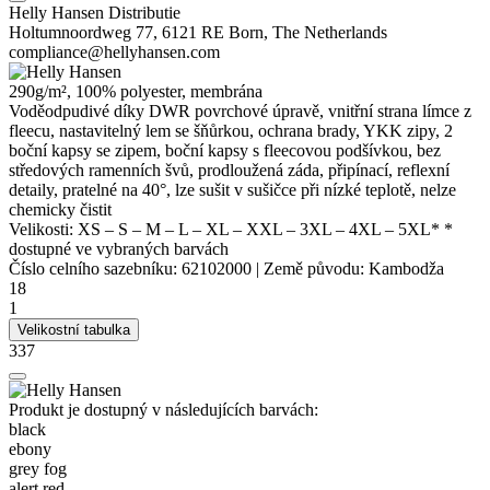
Helly Hansen Distributie
Holtumnoordweg 77, 6121 RE Born, The Netherlands
compliance@hellyhansen.com
290g/m², 100%
polyester
, membrána
Voděodpudivé díky
DWR
povrchové úpravě, vnitřní strana límce z
fleecu, nastavitelný lem se šňůrkou, ochrana brady, YKK zipy, 2
boční kapsy se zipem, boční kapsy s fleecovou podšívkou, bez
středových ramenních švů, prodloužená záda, připínací, reflexní
detaily, pratelné na 40°, lze sušit v sušičce při nízké teplotě, nelze
chemicky čistit
Velikosti:
XS
–
S
–
M
–
L
–
XL
–
XXL
–
3XL
–
4XL
–
5XL*
*
dostupné ve vybraných barvách
Číslo celního sazebníku:
62102000
|
Země původu:
Kambodža
18
1
Velikostní tabulka
337
Produkt je dostupný v následujících barvách:
black
ebony
grey fog
alert red