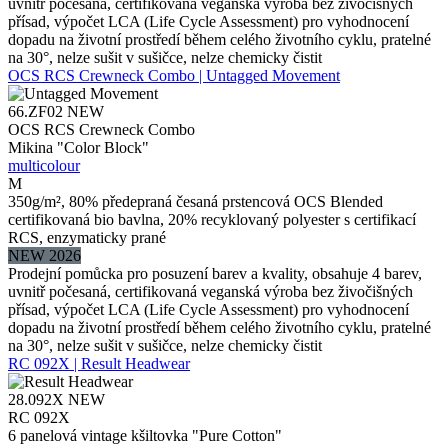
uvnitř počesaná, certifikovaná veganská výroba bez živočišných
přísad, výpočet LCA (Life Cycle Assessment) pro vyhodnocení
dopadu na životní prostředí během celého životního cyklu, pratelné
na 30°, nelze sušit v sušičce, nelze chemicky čistit
OCS RCS Crewneck Combo | Untagged Movement
66.ZF02
NEW
OCS RCS Crewneck Combo
Mikina "Color Block"
multicolour
M
350g/m², 80% předepraná česaná prstencová OCS Blended
certifikovaná bio bavlna, 20% recyklovaný polyester s certifikací
RCS, enzymaticky prané
NEW 2026
Prodejní pomůcka pro posuzení barev a kvality, obsahuje 4 barev,
uvnitř počesaná, certifikovaná veganská výroba bez živočišných
přísad, výpočet LCA (Life Cycle Assessment) pro vyhodnocení
dopadu na životní prostředí během celého životního cyklu, pratelné
na 30°, nelze sušit v sušičce, nelze chemicky čistit
RC 092X | Result Headwear
28.092X
NEW
RC 092X
6 panelová vintage kšiltovka "Pure Cotton"