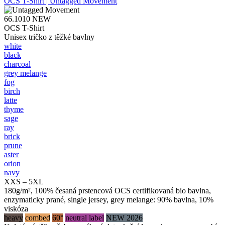
OCS T-Shirt | Untagged Movement
66.1010
NEW
OCS T-Shirt
Unisex tričko z těžké bavlny
white
black
charcoal
grey melange
fog
birch
latte
thyme
sage
ray
brick
prune
aster
orion
navy
XXS – 5XL
180g/m², 100% česaná prstencová OCS certifikovaná bio bavlna,
enzymaticky prané, single jersey, grey melange: 90% bavlna, 10%
viskóza
heavy
combed
60°
neutral label
NEW 2026