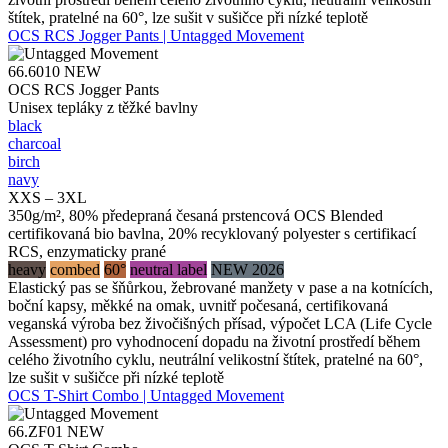
štítek, pratelné na 60°, lze sušit v sušičce při nízké teplotě
OCS RCS Jogger Pants | Untagged Movement
66.6010
NEW
OCS RCS Jogger Pants
Unisex tepláky z těžké bavlny
black
charcoal
birch
navy
XXS – 3XL
350g/m², 80% předepraná česaná prstencová OCS Blended
certifikovaná bio bavlna, 20% recyklovaný polyester s certifikací
RCS, enzymaticky prané
heavy
combed
60°
neutral label
NEW 2026
Elastický pas se šňůrkou, žebrované manžety v pase a na kotnících,
boční kapsy, měkké na omak, uvnitř počesaná, certifikovaná
veganská výroba bez živočišných přísad, výpočet LCA (Life Cycle
Assessment) pro vyhodnocení dopadu na životní prostředí během
celého životního cyklu, neutrální velikostní štítek, pratelné na 60°,
lze sušit v sušičce při nízké teplotě
OCS T-Shirt Combo | Untagged Movement
66.ZF01
NEW