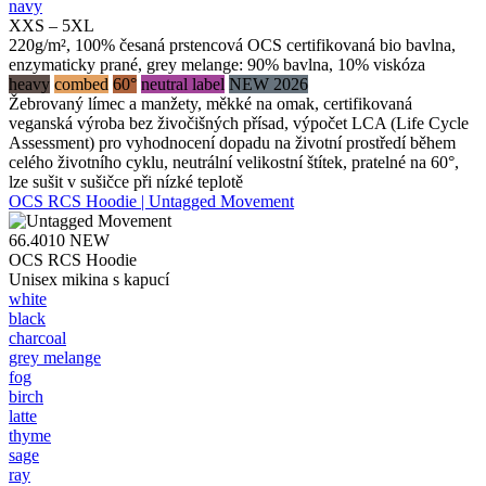
navy
XXS – 5XL
220g/m², 100% česaná prstencová OCS certifikovaná bio bavlna,
enzymaticky prané, grey melange: 90% bavlna, 10% viskóza
heavy
combed
60°
neutral label
NEW 2026
Žebrovaný límec a manžety, měkké na omak, certifikovaná
veganská výroba bez živočišných přísad, výpočet LCA (Life Cycle
Assessment) pro vyhodnocení dopadu na životní prostředí během
celého životního cyklu, neutrální velikostní štítek, pratelné na 60°,
lze sušit v sušičce při nízké teplotě
OCS RCS Hoodie | Untagged Movement
66.4010
NEW
OCS RCS Hoodie
Unisex mikina s kapucí
white
black
charcoal
grey melange
fog
birch
latte
thyme
sage
ray