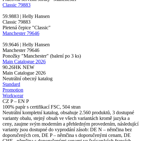
Classic 79883
59.9883 | Helly Hansen
Classic 79883
Pletená čepice "Classic"
Manchester 79646
59.9646 | Helly Hansen
Manchester 79646
Ponožky "Manchester" (balení po 3 ks)
Main Catalogue 2026
90.26HK
NEW
Main Catalogue 2026
Neutrální obecný katalog
Standard
Promotion
Workwear
CZ P – EN P
100% papír s certifikací FSC, 504 stran
Neutrální kompletní katalog, obsahuje 2.560 produktů, 3 dostupné
varianty obalu, stejný obsah ve všech variantách kromě jazyka a
ceny, zaujme svým moderním a přehledným provedením, následující
varianty jsou dostupné do vyprodání zásob: DE N – němčina bez
doporučených cen, DE P – němčina s doporučenými cenam, DE
CHF - němčina s doporučenými cenami ve švýcarských francích,