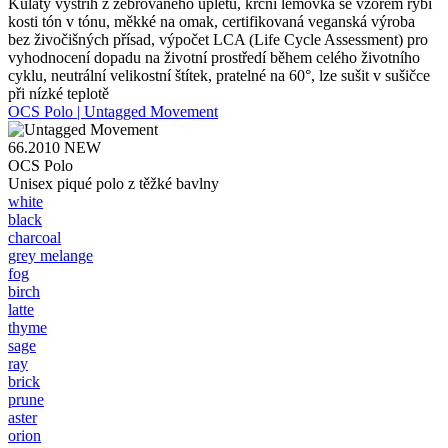
Kulatý výstřih z žebrovaného úpletu, krční lemovka se vzorem rybí
kosti tón v tónu, měkké na omak, certifikovaná veganská výroba
bez živočišných přísad, výpočet LCA (Life Cycle Assessment) pro
vyhodnocení dopadu na životní prostředí během celého životního
cyklu, neutrální velikostní štítek, pratelné na 60°, lze sušit v sušičce
při nízké teplotě
OCS Polo | Untagged Movement
66.2010
NEW
OCS Polo
Unisex piqué polo z těžké bavlny
white
black
charcoal
grey melange
fog
birch
latte
thyme
sage
ray
brick
prune
aster
orion