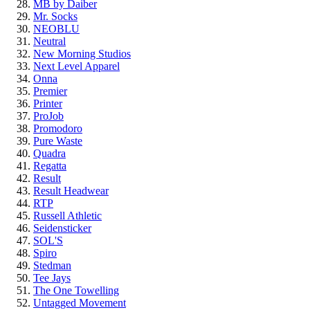
MB by Daiber
Mr. Socks
NEOBLU
Neutral
New Morning Studios
Next Level Apparel
Onna
Premier
Printer
ProJob
Promodoro
Pure Waste
Quadra
Regatta
Result
Result Headwear
RTP
Russell Athletic
Seidensticker
SOL'S
Spiro
Stedman
Tee Jays
The One Towelling
Untagged Movement