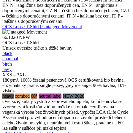
EN N - angličtina bez doporučených cen, EN P – angličtina s
doporučenými cenami, CZ N – čeština bez doporučených cen, CZ P
– čeština s doporučenými cenami, IT N - italština bez cen, IT P -
italština s doporučenými cenami
OCS Loose T-Shirt | Untagged Movement
66.1020
NEW
OCS Loose T-Shirt
Unisex oversize tričko z těžké bavlny
black
charcoal
birch
navy
XXS – 3XL
180g/m², 100% česaná prstencová OCS certifikovaná bio bavlna,
enzymaticky prané, single jersey, grey melange: 90% bavlna, 10%
viskóza
heavy
combed
60°
neutral label
NEW 2026
Oversize, kulatý výstřih z žebrovaného úpletu, krční lemovka se
vzorem rybí kosti tón v tónu, měkké na omak, certifikovaná
veganská výroba bez živočišných přísad, výpočet LCA (Life Cycle
Assessment) pro vyhodnocení dopadu na životní prostředí během
celého životního cyklu, neutrální velikostní štítek, pratelné na 60°,
lze sušit v sušičce při nízké teplotě