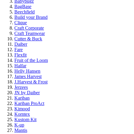
Babybugz
BagBase
Beechfield
Build your Brand
Clique
Craft Corporate
Craft Teamwear
Cutter & Buck
Daiber
Fare
Flexfit
Fruit of the Loom
Halfar
Helly Hansen
James Harvest
J.Harvest & Frost
Jerzees
JN by Daiber
Kariban
Kariban ProAct
Kimood
Korntex
Kustom Kit
K-up
Mantis