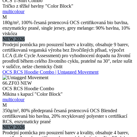
OCS T-Shirt Combo
Tričko z těžké bavlny "Color Block"
multicolour
M
180g/m², 100% česaná prstencová OCS certifikovaná bio bavlna,
enzymaticky prané, single jersey, grey melange: 90% bavlna, 10%
viskóza
NEW 2026
Prodejní pomůcka pro posuzení barev a kvality, obsahuje 9 barev,
certifikovaná veganská výroba bez živočišných přísad, výpočet
LCA (Life Cycle Assessment) pro vyhodnocení dopadu na životní
prostředí během celého životního cyklu, pratelné na 30°, nelze sušit
v sušičce, nelze chemicky čistit
OCS RCS Hoodie Combo | Untagged Movement
66.ZF03
NEW
OCS RCS Hoodie Combo
Mikina s kapucí "Color Block"
multicolour
M
350g/m², 80% předepraná česaná prstencová OCS Blended
certifikovaná bio bavlna, 20% recyklovaný polyester s certifikací
RCS, enzymaticky prané
NEW 2026
Prodejní pomůcka pro posuzení barev a kvality, obsahuje 4 barev,