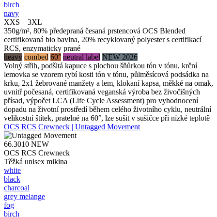
birch
navy
XXS – 3XL
350g/m², 80% předepraná česaná prstencová OCS Blended
certifikovaná bio bavlna, 20% recyklovaný polyester s certifikací
RCS, enzymaticky prané
heavy
combed
60°
neutral label
NEW 2026
Volný střih, podšitá kapuce s plochou šňůrkou tón v tónu, krční
lemovka se vzorem rybí kosti tón v tónu, půlměsícová podsádka na
krku, 2x1 žebrované manžety a lem, klokaní kapsa, měkké na omak,
uvnitř počesaná, certifikovaná veganská výroba bez živočišných
přísad, výpočet LCA (Life Cycle Assessment) pro vyhodnocení
dopadu na životní prostředí během celého životního cyklu, neutrální
velikostní štítek, pratelné na 60°, lze sušit v sušičce při nízké teplotě
OCS RCS Crewneck | Untagged Movement
66.3010
NEW
OCS RCS Crewneck
Těžká unisex mikina
white
black
charcoal
grey melange
fog
birch