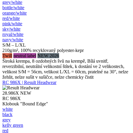
grey/​white
bottle/​white
orange/​white
red/​white
pink/​white
sky/​white
royal/​white
navy/​white
S/M – L/XL
210g/m², 100% recyklovaný polyester-kepr
Twill
neutral label
NEW 2026
Široká krempa, 8 ozdobných švů na krempě, Bílá uvnitř,
reverzibilní, neutrální velikostní štítek, k dostání ve 2 velikostech,
velikost S/M = 56cm, velikost L/XL = 60cm, pratelné na 30°, nelze
žehlit, nelze sušit v sušičce, nelze chemicky čistit
RC 986X | Result Headwear
28.986X
NEW
RC 986X
Klobouk "Bound Edge"
white
black
grey
kelly green
red