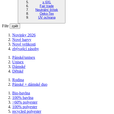
≥ 6XL
Fair trade
Neutrální štítek
Oeko-Tex
UV ochrana
Filtr
zpět
Novinky 2026
Nové barvy
Nové velikosti
zbývající zásoby
Pánské/unisex
Unisex
Dámské
Dětské
Rodina
Pánské + dámské duo
Bio-bavlna
100% bavlna
>60% polyester
100% polyester
recycled polyester