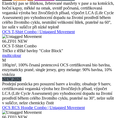
Elastický pas se šňůrkou, žebrované manžety v pase a na kotnících,
boční kapsy, měkké na omak, uvnitř počesaná, certifikovaná
veganská výroba bez živočišných přísad, výpočet LCA (Life Cycle
Assessment) pro vyhodnocení dopadu na životní prostředí během
celého životního cyklu, neutrální velikostní štítek, pratelné na 60°,
lze sušit v sušičce při nízké teplotě
OCS T-Shirt Combo | Untagged Movement
66.ZF01
NEW
OCS T-Shirt Combo
Tričko z těžké bavlny "Color Block"
multicolour
M
180g/m², 100% česaná prstencová OCS certifikovaná bio bavlna,
enzymaticky prané, single jersey, grey melange: 90% bavlna, 10%
viskóza
NEW 2026
Prodejní pomůcka pro posuzení barev a kvality, obsahuje 9 barev,
certifikovaná veganská výroba bez živočišných přísad, výpočet
LCA (Life Cycle Assessment) pro vyhodnocení dopadu na životní
prostředí během celého životního cyklu, pratelné na 30°, nelze sušit
v sušičce, nelze chemicky čistit
OCS RCS Hoodie Combo | Untagged Movement
66.ZF03
NEW