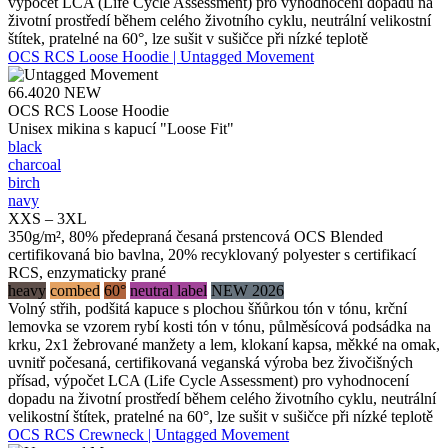
výpočet LCA (Life Cycle Assessment) pro vyhodnocení dopadu na
životní prostředí během celého životního cyklu, neutrální velikostní
štítek, pratelné na 60°, lze sušit v sušičce při nízké teplotě
OCS RCS Loose Hoodie | Untagged Movement
66.4020
NEW
OCS RCS Loose Hoodie
Unisex mikina s kapucí "Loose Fit"
black
charcoal
birch
navy
XXS – 3XL
350g/m², 80% předepraná česaná prstencová OCS Blended
certifikovaná bio bavlna, 20% recyklovaný polyester s certifikací
RCS, enzymaticky prané
heavy
combed
60°
neutral label
NEW 2026
Volný střih, podšitá kapuce s plochou šňůrkou tón v tónu, krční
lemovka se vzorem rybí kosti tón v tónu, půlměsícová podsádka na
krku, 2x1 žebrované manžety a lem, klokaní kapsa, měkké na omak,
uvnitř počesaná, certifikovaná veganská výroba bez živočišných
přísad, výpočet LCA (Life Cycle Assessment) pro vyhodnocení
dopadu na životní prostředí během celého životního cyklu, neutrální
velikostní štítek, pratelné na 60°, lze sušit v sušičce při nízké teplotě
OCS RCS Crewneck | Untagged Movement