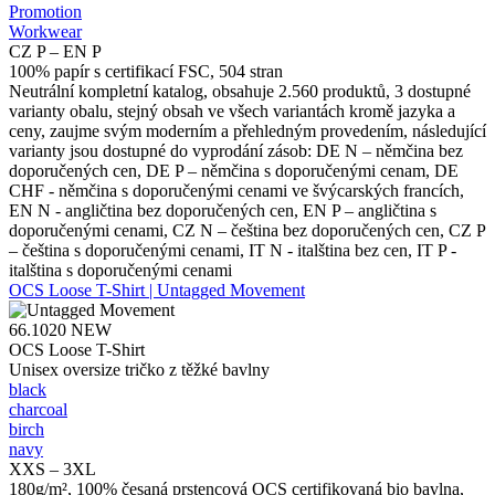
Promotion
Workwear
CZ P – EN P
100% papír s certifikací FSC, 504 stran
Neutrální kompletní katalog, obsahuje 2.560 produktů, 3 dostupné
varianty obalu, stejný obsah ve všech variantách kromě jazyka a
ceny, zaujme svým moderním a přehledným provedením, následující
varianty jsou dostupné do vyprodání zásob: DE N – němčina bez
doporučených cen, DE P – němčina s doporučenými cenam, DE
CHF - němčina s doporučenými cenami ve švýcarských francích,
EN N - angličtina bez doporučených cen, EN P – angličtina s
doporučenými cenami, CZ N – čeština bez doporučených cen, CZ P
– čeština s doporučenými cenami, IT N - italština bez cen, IT P -
italština s doporučenými cenami
OCS Loose T-Shirt | Untagged Movement
66.1020
NEW
OCS Loose T-Shirt
Unisex oversize tričko z těžké bavlny
black
charcoal
birch
navy
XXS – 3XL
180g/m², 100% česaná prstencová OCS certifikovaná bio bavlna,