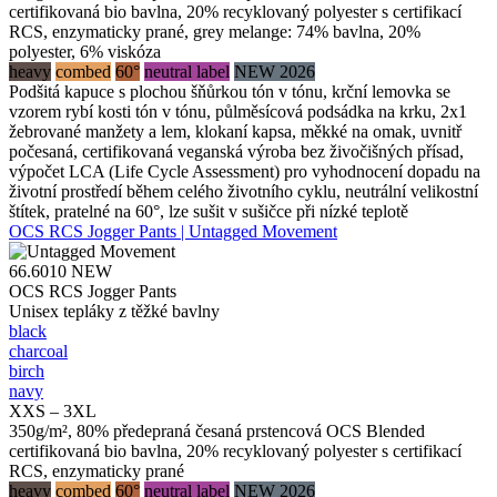
certifikovaná bio bavlna, 20% recyklovaný polyester s certifikací
RCS, enzymaticky prané, grey melange: 74% bavlna, 20%
polyester, 6% viskóza
heavy
combed
60°
neutral label
NEW 2026
Podšitá kapuce s plochou šňůrkou tón v tónu, krční lemovka se
vzorem rybí kosti tón v tónu, půlměsícová podsádka na krku, 2x1
žebrované manžety a lem, klokaní kapsa, měkké na omak, uvnitř
počesaná, certifikovaná veganská výroba bez živočišných přísad,
výpočet LCA (Life Cycle Assessment) pro vyhodnocení dopadu na
životní prostředí během celého životního cyklu, neutrální velikostní
štítek, pratelné na 60°, lze sušit v sušičce při nízké teplotě
OCS RCS Jogger Pants | Untagged Movement
66.6010
NEW
OCS RCS Jogger Pants
Unisex tepláky z těžké bavlny
black
charcoal
birch
navy
XXS – 3XL
350g/m², 80% předepraná česaná prstencová OCS Blended
certifikovaná bio bavlna, 20% recyklovaný polyester s certifikací
RCS, enzymaticky prané
heavy
combed
60°
neutral label
NEW 2026