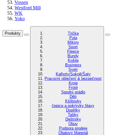
Vossen
Westford Mill
WK
Yoko
Produkty
Trička
Pola
Mikiny
Sport
Fleece
Bundy
Košile
Business
Svetr
Kalhoty/Sukně/Šaty
Pracovní oblečení & bezpečnost
Kroje
Froté
Spodní prádlo
Děti
Kšiltovky
čepice a pokrývky hlavy
Doplňky
Tašky
Deštníky
Obuv
Podpora prodeje
Obalový Materiál