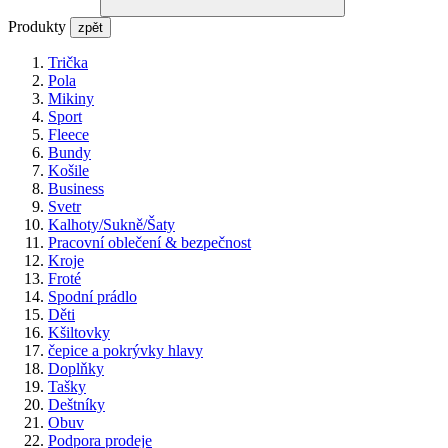
Produkty
zpět
Trička
Pola
Mikiny
Sport
Fleece
Bundy
Košile
Business
Svetr
Kalhoty/Sukně/Šaty
Pracovní oblečení & bezpečnost
Kroje
Froté
Spodní prádlo
Děti
Kšiltovky
čepice a pokrývky hlavy
Doplňky
Tašky
Deštníky
Obuv
Podpora prodeje