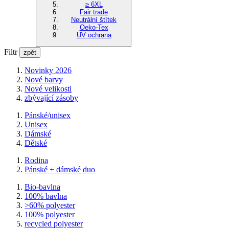
≥ 6XL
Fair trade
Neutrální štítek
Oeko-Tex
UV ochrana
Filtr
zpět
Novinky 2026
Nové barvy
Nové velikosti
zbývající zásoby
Pánské/unisex
Unisex
Dámské
Dětské
Rodina
Pánské + dámské duo
Bio-bavlna
100% bavlna
>60% polyester
100% polyester
recycled polyester