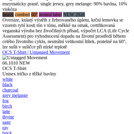
enzymaticky prané, single jersey, grey melange: 90% bavlna, 10%
viskóza
heavy
combed
60°
neutral label
NEW 2026
Oversize, kulatý výstřih z žebrovaného úpletu, krční lemovka se
vzorem rybí kosti tón v tónu, měkké na omak, certifikovaná
veganská výroba bez živočišných přísad, výpočet LCA (Life Cycle
Assessment) pro vyhodnocení dopadu na životní prostředí během
celého životního cyklu, neutrální velikostní štítek, pratelné na 60°,
lze sušit v sušičce při nízké teplotě
OCS T-Shirt | Untagged Movement
66.1010
NEW
OCS T-Shirt
Unisex tričko z těžké bavlny
white
black
charcoal
grey melange
fog
birch
latte
thyme
sage
ray
brick