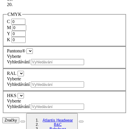
CMYK
C
M
Y
K
Pantonu®
Vyberte
Vyhledávání
RAL
Vyberte
Vyhledávání
HKS
Vyberte
Vyhledávání
Značky
Atlantis Headwear
B&C
Babybugz