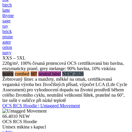
birch
latte
thyme
sage
ray
brick
prune
aster
orion
navy
XXS – 5XL
220g/m², 100% česaná prstencová OCS certifikovaná bio bavlna,
enzymaticky prané, grey melange: 90% bavlna, 10% viskóza
heavy
combed
60°
neutral label
NEW 2026
Žebrovaný límec a manžety, měkké na omak, certifikovaná
veganská výroba bez živočišných přísad, výpočet LCA (Life Cycle
Assessment) pro vyhodnocení dopadu na životní prostředí během
celého životního cyklu, neutrální velikostní štítek, pratelné na 60°,
lze sušit v sušičce při nízké teplotě
OCS RCS Hoodie | Untagged Movement
66.4010
NEW
OCS RCS Hoodie
Unisex mikina s kapucí