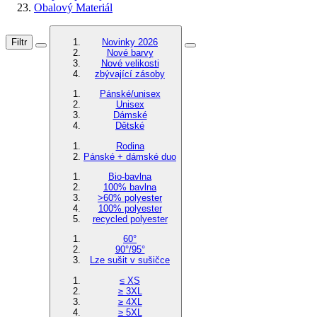
Obalový Materiál
Filtr
Novinky 2026
Nové barvy
Nové velikosti
zbývající zásoby
Pánské/unisex
Unisex
Dámské
Dětské
Rodina
Pánské + dámské duo
Bio-bavlna
100% bavlna
>60% polyester
100% polyester
recycled polyester
60°
90°/95°
Lze sušit v sušičce
≤ XS
≥ 3XL
≥ 4XL
≥ 5XL