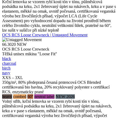
Krční lemovka se vzorem rybí kosti tón v tónu, půlměsícová
podsádka na krku, 2x1 žebrovaný úplet na rukávech, krku a v pase s
elastanem, měkké na omak, uvnitř počesaná, certifikovaná veganská
výroba bez živočišných přísad, výpočet LCA (Life Cycle
Assessment) pro vyhodnocení dopadu na životní prostředí během
celého životního cyklu, neutrální velikostní štítek, pratelné na 60°,
lze sušit v sušičce při nízké teplotě
OCS RCS Loose Crewneck | Untagged Movement
66.3020
NEW
OCS RCS Loose Crewneck
Těžká unisex mikina "Loose Fit"
black
charcoal
birch
navy
XXS – 3XL
350g/m², 80% předepraná česaná prstencová OCS Blended
certifikovaná bio bavlna, 20% recyklovaný polyester s certifikací
RCS, enzymaticky prané
heavy
combed
60°
neutral label
NEW 2026
Volný střih, krční lemovka se vzorem rybí kosti tón v tónu,
půlměsícová podsádka na krku, 2x1 žebrovaný úplet na rukávech,
krku a v pase s elastanem, měkké na omak, uvnitř počesaná,
certifikovaná veganská výroba bez živočišných přísad, výpočet