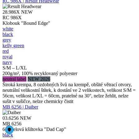
RC 986X | Result Headwear
28.986X
NEW
RC 986X
Klobouk "Bound Edge"
white
black
grey
kelly green
red
royal
navy
S/M – L/XL
200g/m², 100% recyklovaný polyester
neutral label
NEW 2026
Široká krempa, 8 ozdobných švů na krempě, obšité větrací otvory,
neutrální velikostní štítek, k dostání ve 2 velikostech, velikost S/M =
56cm, velikost L/XL = 60cm, pratelné na 30°, nelze žehlit, nelze
sušit v sušičce, nelze chemicky čistit
MB 6256 | Daiber
03.6256
NEW
MB 6256
6 panelová kšiltovka "Dad Cap"
black