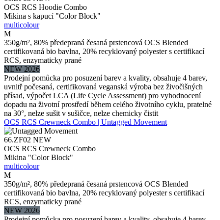
OCS RCS Hoodie Combo
Mikina s kapucí "Color Block"
multicolour
M
350g/m², 80% předepraná česaná prstencová OCS Blended
certifikovaná bio bavlna, 20% recyklovaný polyester s certifikací
RCS, enzymaticky prané
NEW 2026
Prodejní pomůcka pro posuzení barev a kvality, obsahuje 4 barev,
uvnitř počesaná, certifikovaná veganská výroba bez živočišných
přísad, výpočet LCA (Life Cycle Assessment) pro vyhodnocení
dopadu na životní prostředí během celého životního cyklu, pratelné
na 30°, nelze sušit v sušičce, nelze chemicky čistit
OCS RCS Crewneck Combo | Untagged Movement
66.ZF02
NEW
OCS RCS Crewneck Combo
Mikina "Color Block"
multicolour
M
350g/m², 80% předepraná česaná prstencová OCS Blended
certifikovaná bio bavlna, 20% recyklovaný polyester s certifikací
RCS, enzymaticky prané
NEW 2026
Prodejní pomůcka pro posuzení barev a kvality, obsahuje 4 barev,