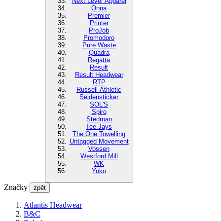
Next Level Apparel
Onna
Premier
Printer
ProJob
Promodoro
Pure Waste
Quadra
Regatta
Result
Result Headwear
RTP
Russell Athletic
Seidensticker
SOL'S
Spiro
Stedman
Tee Jays
The One Towelling
Untagged Movement
Vossen
Westford Mill
WK
Yoko
Značky
zpět
Atlantis Headwear
B&C