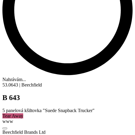
Nahrávám...
53.0643 | Beechfield
B 643
5
panelová kšiltovka
"Suede Snapback Trucker"
Tear Away
www
Beechfield Brands Ltd