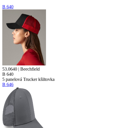
B 640
53.0640 | Beechfield
B 640
5 panelová
Trucker kšiltovka
B 646