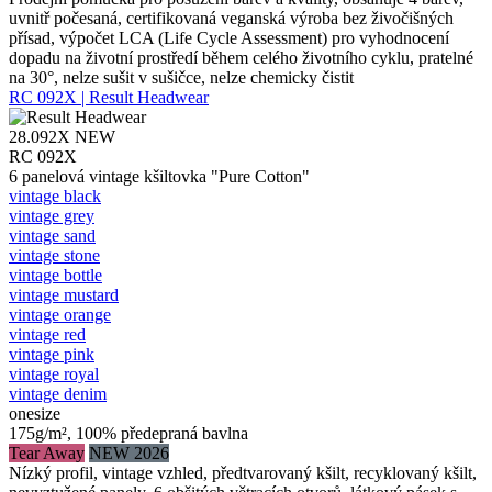
uvnitř počesaná, certifikovaná veganská výroba bez živočišných
přísad, výpočet LCA (Life Cycle Assessment) pro vyhodnocení
dopadu na životní prostředí během celého životního cyklu, pratelné
na 30°, nelze sušit v sušičce, nelze chemicky čistit
RC 092X | Result Headwear
28.092X
NEW
RC 092X
6 panelová vintage kšiltovka "Pure Cotton"
vintage black
vintage grey
vintage sand
vintage stone
vintage bottle
vintage mustard
vintage orange
vintage red
vintage pink
vintage royal
vintage denim
onesize
175g/m², 100% předepraná bavlna
Tear Away
NEW 2026
Nízký profil, vintage vzhled, předtvarovaný kšilt, recyklovaný kšilt,