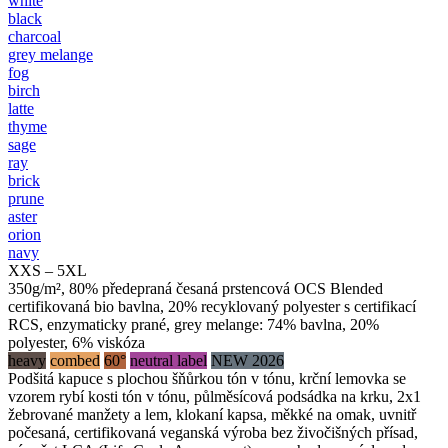
white
black
charcoal
grey melange
fog
birch
latte
thyme
sage
ray
brick
prune
aster
orion
navy
XXS – 5XL
350g/m², 80% předepraná česaná prstencová OCS Blended
certifikovaná bio bavlna, 20% recyklovaný polyester s certifikací
RCS, enzymaticky prané, grey melange: 74% bavlna, 20%
polyester, 6% viskóza
heavy
combed
60°
neutral label
NEW 2026
Podšitá kapuce s plochou šňůrkou tón v tónu, krční lemovka se
vzorem rybí kosti tón v tónu, půlměsícová podsádka na krku, 2x1
žebrované manžety a lem, klokaní kapsa, měkké na omak, uvnitř
počesaná, certifikovaná veganská výroba bez živočišných přísad,