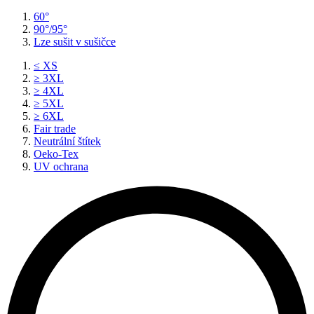
60°
90°/95°
Lze sušit v sušičce
≤ XS
≥ 3XL
≥ 4XL
≥ 5XL
≥ 6XL
Fair trade
Neutrální štítek
Oeko-Tex
UV ochrana