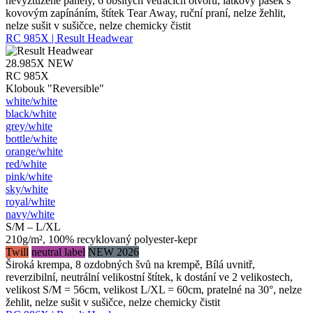
nevyztužené panely, 6 obšitých větracích otvorů, látkový pásek s
kovovým zapínáním, štítek Tear Away, ruční praní, nelze žehlit,
nelze sušit v sušičce, nelze chemicky čistit
RC 985X | Result Headwear
28.985X
NEW
RC 985X
Klobouk "Reversible"
white/​white
black/​white
grey/​white
bottle/​white
orange/​white
red/​white
pink/​white
sky/​white
royal/​white
navy/​white
S/M – L/XL
210g/m², 100% recyklovaný polyester-kepr
Twill
neutral label
NEW 2026
Široká krempa, 8 ozdobných švů na krempě, Bílá uvnitř,
reverzibilní, neutrální velikostní štítek, k dostání ve 2 velikostech,
velikost S/M = 56cm, velikost L/XL = 60cm, pratelné na 30°, nelze
žehlit, nelze sušit v sušičce, nelze chemicky čistit