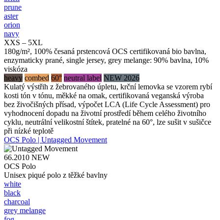
prune
aster
orion
navy
XXS – 5XL
180g/m², 100% česaná prstencová OCS certifikovaná bio bavlna,
enzymaticky prané, single jersey, grey melange: 90% bavlna, 10%
viskóza
heavy
combed
60°
neutral label
NEW 2026
Kulatý výstřih z žebrovaného úpletu, krční lemovka se vzorem rybí
kosti tón v tónu, měkké na omak, certifikovaná veganská výroba
bez živočišných přísad, výpočet LCA (Life Cycle Assessment) pro
vyhodnocení dopadu na životní prostředí během celého životního
cyklu, neutrální velikostní štítek, pratelné na 60°, lze sušit v sušičce
při nízké teplotě
OCS Polo | Untagged Movement
66.2010
NEW
OCS Polo
Unisex piqué polo z těžké bavlny
white
black
charcoal
grey melange
fog