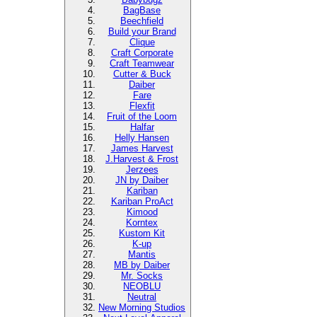
BagBase
Beechfield
Build your Brand
Clique
Craft Corporate
Craft Teamwear
Cutter & Buck
Daiber
Fare
Flexfit
Fruit of the Loom
Halfar
Helly Hansen
James Harvest
J.Harvest & Frost
Jerzees
JN by Daiber
Kariban
Kariban ProAct
Kimood
Korntex
Kustom Kit
K-up
Mantis
MB by Daiber
Mr. Socks
NEOBLU
Neutral
New Morning Studios