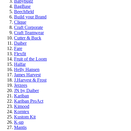
Babybugz
BagBase
Beechfield
Build your Brand
Clique
Craft Corporate
Craft Teamwear
Cutter & Buck
Daiber
Fare
Flexfit
Fruit of the Loom
Halfar
Helly Hansen
James Harvest
J.Harvest & Frost
Jerzees
JN by Daiber
Kariban
Kariban ProAct
Kimood
Korntex
Kustom Kit
K-up
Mantis