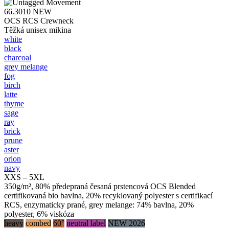
66.3010
NEW
OCS RCS Crewneck
Těžká unisex mikina
white
black
charcoal
grey melange
fog
birch
latte
thyme
sage
ray
brick
prune
aster
orion
navy
XXS – 5XL
350g/m², 80% předepraná česaná prstencová OCS Blended
certifikovaná bio bavlna, 20% recyklovaný polyester s certifikací
RCS, enzymaticky prané, grey melange: 74% bavlna, 20%
polyester, 6% viskóza
heavy
combed
60°
neutral label
NEW 2026