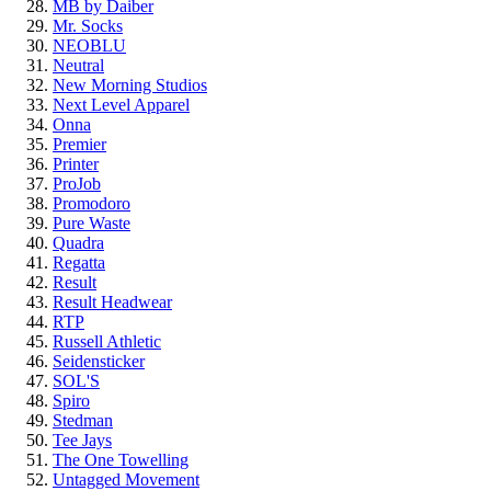
MB by Daiber
Mr. Socks
NEOBLU
Neutral
New Morning Studios
Next Level Apparel
Onna
Premier
Printer
ProJob
Promodoro
Pure Waste
Quadra
Regatta
Result
Result Headwear
RTP
Russell Athletic
Seidensticker
SOL'S
Spiro
Stedman
Tee Jays
The One Towelling
Untagged Movement