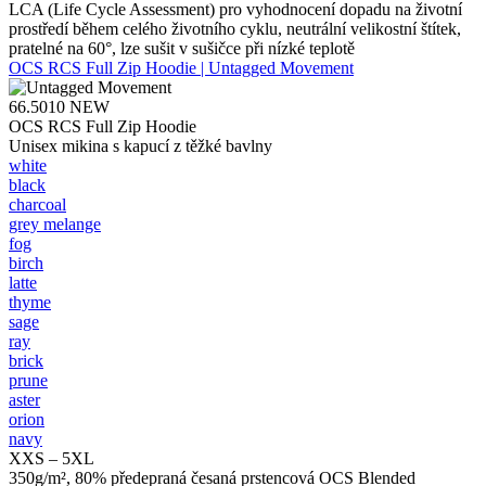
LCA (Life Cycle Assessment) pro vyhodnocení dopadu na životní
prostředí během celého životního cyklu, neutrální velikostní štítek,
pratelné na 60°, lze sušit v sušičce při nízké teplotě
OCS RCS Full Zip Hoodie | Untagged Movement
66.5010
NEW
OCS RCS Full Zip Hoodie
Unisex mikina s kapucí z těžké bavlny
white
black
charcoal
grey melange
fog
birch
latte
thyme
sage
ray
brick
prune
aster
orion
navy
XXS – 5XL
350g/m², 80% předepraná česaná prstencová OCS Blended