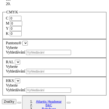
CMYK
C
M
Y
K
Pantonu®
Vyberte
Vyhledávání
RAL
Vyberte
Vyhledávání
HKS
Vyberte
Vyhledávání
Značky
Atlantis Headwear
B&C
Babybugz