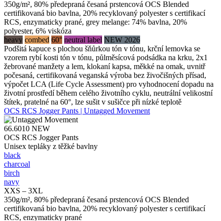
350g/m², 80% předepraná česaná prstencová OCS Blended
certifikovaná bio bavlna, 20% recyklovaný polyester s certifikací
RCS, enzymaticky prané, grey melange: 74% bavlna, 20%
polyester, 6% viskóza
heavy
combed
60°
neutral label
NEW 2026
Podšitá kapuce s plochou šňůrkou tón v tónu, krční lemovka se
vzorem rybí kosti tón v tónu, půlměsícová podsádka na krku, 2x1
žebrované manžety a lem, klokaní kapsa, měkké na omak, uvnitř
počesaná, certifikovaná veganská výroba bez živočišných přísad,
výpočet LCA (Life Cycle Assessment) pro vyhodnocení dopadu na
životní prostředí během celého životního cyklu, neutrální velikostní
štítek, pratelné na 60°, lze sušit v sušičce při nízké teplotě
OCS RCS Jogger Pants | Untagged Movement
66.6010
NEW
OCS RCS Jogger Pants
Unisex tepláky z těžké bavlny
black
charcoal
birch
navy
XXS – 3XL
350g/m², 80% předepraná česaná prstencová OCS Blended
certifikovaná bio bavlna, 20% recyklovaný polyester s certifikací
RCS, enzymaticky prané