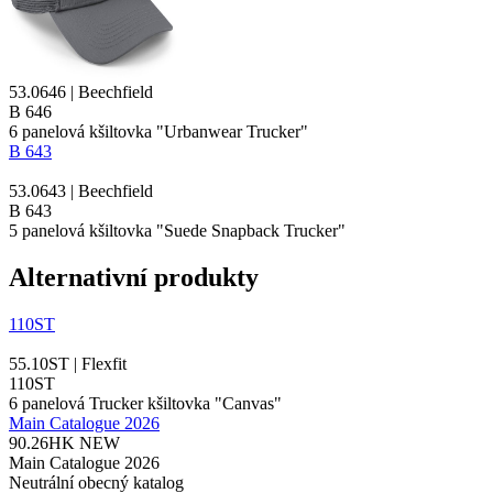
53.0646 | Beechfield
B 646
6
panelová kšiltovka
"Urbanwear Trucker"
B 643
53.0643 | Beechfield
B 643
5
panelová kšiltovka
"Suede Snapback Trucker"
Alternativní produkty
110ST
55.10ST | Flexfit
110ST
6 panelová
Trucker kšiltovka
"
Canvas
"
Main Catalogue 2026
90.26HK
NEW
Main Catalogue 2026
Neutrální obecný katalog