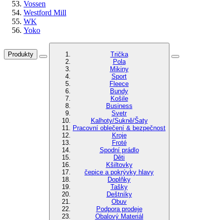
Vossen
Westford Mill
WK
Yoko
Produkty
Trička
Pola
Mikiny
Sport
Fleece
Bundy
Košile
Business
Svetr
Kalhoty/Sukně/Šaty
Pracovní oblečení & bezpečnost
Kroje
Froté
Spodní prádlo
Děti
Kšiltovky
čepice a pokrývky hlavy
Doplňky
Tašky
Deštníky
Obuv
Podpora prodeje
Obalový Materiál