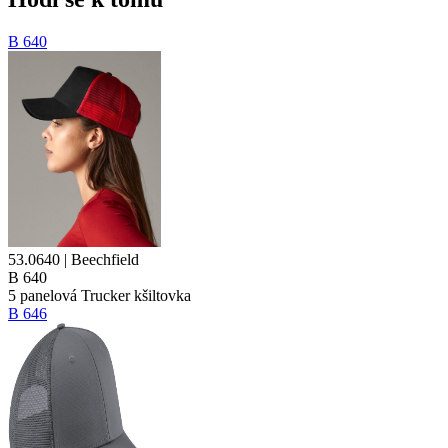
B 640
53.0640 | Beechfield
B 640
5 panelová
Trucker kšiltovka
B 646