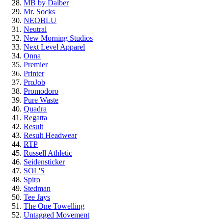
MB by Daiber
Mr. Socks
NEOBLU
Neutral
New Morning Studios
Next Level Apparel
Onna
Premier
Printer
ProJob
Promodoro
Pure Waste
Quadra
Regatta
Result
Result Headwear
RTP
Russell Athletic
Seidensticker
SOL'S
Spiro
Stedman
Tee Jays
The One Towelling
Untagged Movement