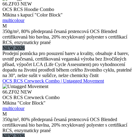
66.ZF03
NEW
OCS RCS Hoodie Combo
Mikina s kapucí "Color Block"
multicolour
M
350g/m², 80% předepraná česaná prstencová OCS Blended
certifikovaná bio bavlna, 20% recyklovaný polyester s certifikací
RCS, enzymaticky prané
NEW 2026
Prodejní pomůcka pro posuzení barev a kvality, obsahuje 4 barev,
uvnitř počesaná, certifikovaná veganská výroba bez živočišných
přísad, výpočet LCA (Life Cycle Assessment) pro vyhodnocení
dopadu na životní prostředí během celého životního cyklu, pratelné
na 30°, nelze sušit v sušičce, nelze chemicky čistit
OCS RCS Crewneck Combo | Untagged Movement
66.ZF02
NEW
OCS RCS Crewneck Combo
Mikina "Color Block"
multicolour
M
350g/m², 80% předepraná česaná prstencová OCS Blended
certifikovaná bio bavlna, 20% recyklovaný polyester s certifikací
RCS, enzymaticky prané
NEW 2026