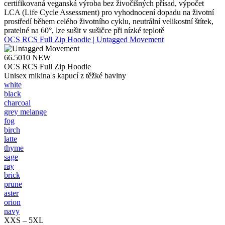
certifikovaná veganská výroba bez živočišných přísad, výpočet
LCA (Life Cycle Assessment) pro vyhodnocení dopadu na životní
prostředí během celého životního cyklu, neutrální velikostní štítek,
pratelné na 60°, lze sušit v sušičce při nízké teplotě
OCS RCS Full Zip Hoodie | Untagged Movement
66.5010
NEW
OCS RCS Full Zip Hoodie
Unisex mikina s kapucí z těžké bavlny
white
black
charcoal
grey melange
fog
birch
latte
thyme
sage
ray
brick
prune
aster
orion
navy
XXS – 5XL