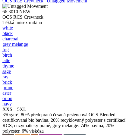
OCS RCS Crewneck | Untagged Movement
66.3010
NEW
OCS RCS Crewneck
Těžká unisex mikina
white
black
charcoal
grey melange
fog
birch
latte
thyme
sage
ray
brick
prune
aster
orion
navy
XXS – 5XL
350g/m², 80% předepraná česaná prstencová OCS Blended
certifikovaná bio bavlna, 20% recyklovaný polyester s certifikací
RCS, enzymaticky prané, grey melange: 74% bavlna, 20%
polyester, 6% viskóza