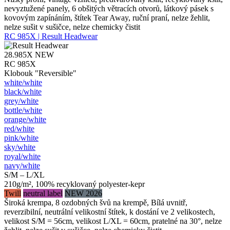
nevyztužené panely, 6 obšitých větracích otvorů, látkový pásek s
kovovým zapínáním, štítek Tear Away, ruční praní, nelze žehlit,
nelze sušit v sušičce, nelze chemicky čistit
RC 985X | Result Headwear
28.985X
NEW
RC 985X
Klobouk "Reversible"
white/​white
black/​white
grey/​white
bottle/​white
orange/​white
red/​white
pink/​white
sky/​white
royal/​white
navy/​white
S/M – L/XL
210g/m², 100% recyklovaný polyester-kepr
Twill
neutral label
NEW 2026
Široká krempa, 8 ozdobných švů na krempě, Bílá uvnitř,
reverzibilní, neutrální velikostní štítek, k dostání ve 2 velikostech,
velikost S/M = 56cm, velikost L/XL = 60cm, pratelné na 30°, nelze