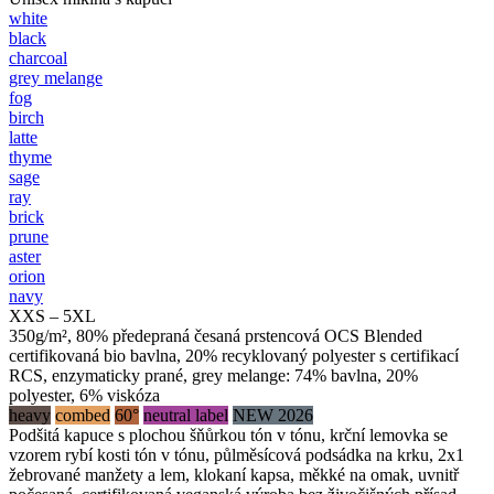
white
black
charcoal
grey melange
fog
birch
latte
thyme
sage
ray
brick
prune
aster
orion
navy
XXS – 5XL
350g/m², 80% předepraná česaná prstencová OCS Blended
certifikovaná bio bavlna, 20% recyklovaný polyester s certifikací
RCS, enzymaticky prané, grey melange: 74% bavlna, 20%
polyester, 6% viskóza
heavy
combed
60°
neutral label
NEW 2026
Podšitá kapuce s plochou šňůrkou tón v tónu, krční lemovka se
vzorem rybí kosti tón v tónu, půlměsícová podsádka na krku, 2x1
žebrované manžety a lem, klokaní kapsa, měkké na omak, uvnitř