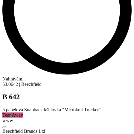
Nahrávám...
53.0642 | Beechfield
B 642
5 panelová Snapback kšiltovka "Microknit Trucker"
Tear Away
www
Beechfield Brands Ltd