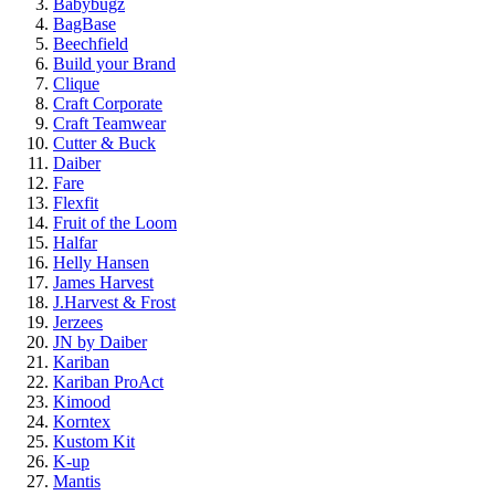
Babybugz
BagBase
Beechfield
Build your Brand
Clique
Craft Corporate
Craft Teamwear
Cutter & Buck
Daiber
Fare
Flexfit
Fruit of the Loom
Halfar
Helly Hansen
James Harvest
J.Harvest & Frost
Jerzees
JN by Daiber
Kariban
Kariban ProAct
Kimood
Korntex
Kustom Kit
K-up
Mantis