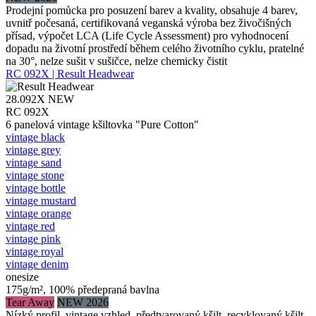
Prodejní pomůcka pro posuzení barev a kvality, obsahuje 4 barev,
uvnitř počesaná, certifikovaná veganská výroba bez živočišných
přísad, výpočet LCA (Life Cycle Assessment) pro vyhodnocení
dopadu na životní prostředí během celého životního cyklu, pratelné
na 30°, nelze sušit v sušičce, nelze chemicky čistit
RC 092X | Result Headwear
28.092X
NEW
RC 092X
6 panelová vintage kšiltovka "Pure Cotton"
vintage black
vintage grey
vintage sand
vintage stone
vintage bottle
vintage mustard
vintage orange
vintage red
vintage pink
vintage royal
vintage denim
onesize
175g/m², 100% předepraná bavlna
Tear Away
NEW 2026
Nízký profil, vintage vzhled, předtvarovaný kšilt, recyklovaný kšilt,