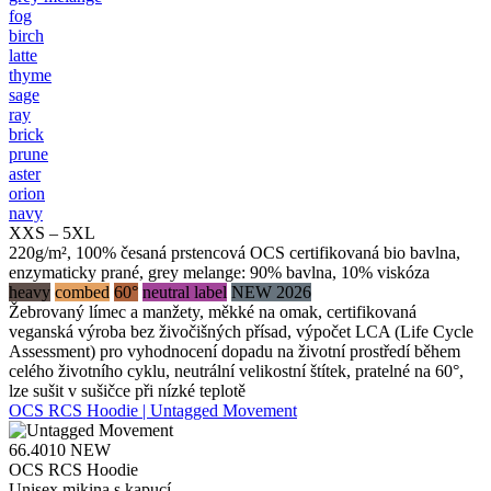
fog
birch
latte
thyme
sage
ray
brick
prune
aster
orion
navy
XXS – 5XL
220g/m², 100% česaná prstencová OCS certifikovaná bio bavlna,
enzymaticky prané, grey melange: 90% bavlna, 10% viskóza
heavy
combed
60°
neutral label
NEW 2026
Žebrovaný límec a manžety, měkké na omak, certifikovaná
veganská výroba bez živočišných přísad, výpočet LCA (Life Cycle
Assessment) pro vyhodnocení dopadu na životní prostředí během
celého životního cyklu, neutrální velikostní štítek, pratelné na 60°,
lze sušit v sušičce při nízké teplotě
OCS RCS Hoodie | Untagged Movement
66.4010
NEW
OCS RCS Hoodie
Unisex mikina s kapucí