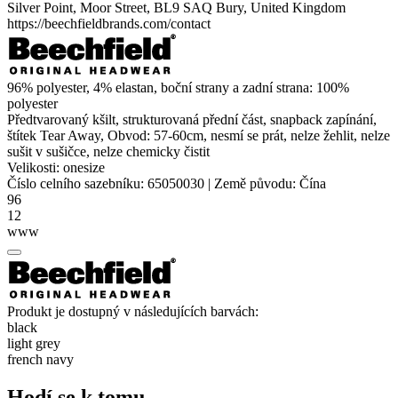
Silver Point, Moor Street, BL9 SAQ Bury, United Kingdom
https://beechfieldbrands.com/contact
96%
polyester
, 4%
elastan
, boční strany a zadní strana: 100%
polyester
Předtvarovaný kšilt, strukturovaná přední část, snapback zapínání,
štítek Tear Away, Obvod: 57-60cm, nesmí se prát, nelze žehlit, nelze
sušit v sušičce, nelze chemicky čistit
Velikosti:
onesize
Číslo celního sazebníku:
65050030
|
Země původu:
Čína
96
12
www
Produkt je dostupný v následujících barvách:
black
light grey
french navy
Hodí se k tomu