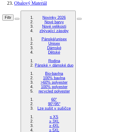
Obalový Materiál
Filtr
Novinky 2026
Nové barvy
Nové velikosti
zbývající zásoby
Pánské/unisex
Unisex
Dámské
Dětské
Rodina
Pánské + dámské duo
Bio-bavlna
100% bavlna
>60% polyester
100% polyester
recycled polyester
60°
90°/95°
Lze sušit v sušičce
≤ XS
≥ 3XL
≥ 4XL
≥ 5XL