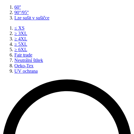
60°
90°/95°
Lze sušit v sušičce
≤ XS
≥ 3XL
≥ 4XL
≥ 5XL
≥ 6XL
Fair trade
Neutrální štítek
Oeko-Tex
UV ochrana