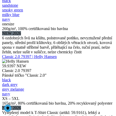
black
sandstone
smoky green
milky blue
navy
onesize
260g/m², 100% certifikovaná bio bavlna
NEW 2026
6 ozdobných švů na kšiltu, polstrované potítko, nevyztužené přední
panely, střední profil kšiltovky, 6 obšitých větracích otvorů, kovová
spona v matně stříbrné barvě, přiléhající na čelo, ruční praní, nelze
žehlit, nelze sušit v sušičce, nelze chemicky čistit
Classic 2.0 79397 | Helly Hansen
59.9397
NEW
Classic 2.0 79397
Pánské tričko "Classic 2.0"
black
dark grey
grey melange
navy
XS – 5XL
165g/m², 80% certifikovaná bio bavlna, 20% recyklovaný polyester
NEW 2026
Vylepšený model k T-Shirt Classic (artikl: 59.9161), lehký a