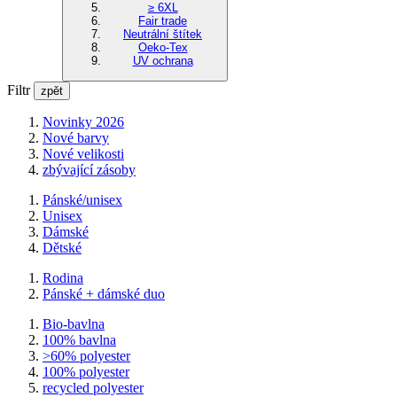
≥ 6XL
Fair trade
Neutrální štítek
Oeko-Tex
UV ochrana
Filtr
zpět
Novinky 2026
Nové barvy
Nové velikosti
zbývající zásoby
Pánské/unisex
Unisex
Dámské
Dětské
Rodina
Pánské + dámské duo
Bio-bavlna
100% bavlna
>60% polyester
100% polyester
recycled polyester