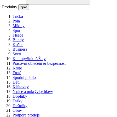
Produkty
zpět
Trička
Pola
Mikiny
Sport
Fleece
Bundy
Košile
Business
Svetr
Kalhoty/Sukně/Šaty
Pracovní oblečení & bezpečnost
Kroje
Froté
Spodní prádlo
Děti
Kšiltovky
čepice a pokrývky hlavy
Doplňky
Tašky
Deštníky
Obuv
Podpora prodeje