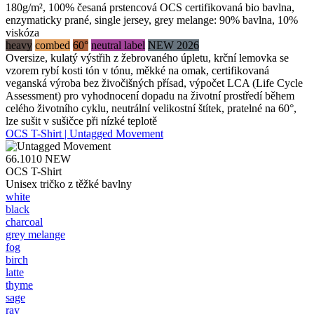
180g/m², 100% česaná prstencová OCS certifikovaná bio bavlna,
enzymaticky prané, single jersey, grey melange: 90% bavlna, 10%
viskóza
heavy
combed
60°
neutral label
NEW 2026
Oversize, kulatý výstřih z žebrovaného úpletu, krční lemovka se
vzorem rybí kosti tón v tónu, měkké na omak, certifikovaná
veganská výroba bez živočišných přísad, výpočet LCA (Life Cycle
Assessment) pro vyhodnocení dopadu na životní prostředí během
celého životního cyklu, neutrální velikostní štítek, pratelné na 60°,
lze sušit v sušičce při nízké teplotě
OCS T-Shirt | Untagged Movement
66.1010
NEW
OCS T-Shirt
Unisex tričko z těžké bavlny
white
black
charcoal
grey melange
fog
birch
latte
thyme
sage
ray