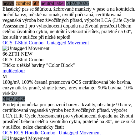
heavy
combed
60°
neutral label
NEW 2026
Elastický pas se šňůrkou, žebrované manžety v pase a na kotnících,
boční kapsy, měkké na omak, uvnitř počesaná, certifikovaná
veganská výroba bez živočišných přísad, výpočet LCA (Life Cycle
Assessment) pro vyhodnocení dopadu na životní prostředí během
celého životního cyklu, neutrální velikostní štítek, pratelné na 60°,
lze sušit v sušičce při nízké teplotě
OCS T-Shirt Combo | Untagged Movement
66.ZF01
NEW
OCS T-Shirt Combo
Tričko z těžké bavlny "Color Block"
multicolour
M
180g/m², 100% česaná prstencová OCS certifikovaná bio bavlna,
enzymaticky prané, single jersey, grey melange: 90% bavlna, 10%
viskóza
NEW 2026
Prodejní pomůcka pro posuzení barev a kvality, obsahuje 9 barev,
certifikovaná veganská výroba bez živočišných přísad, výpočet
LCA (Life Cycle Assessment) pro vyhodnocení dopadu na životní
prostředí během celého životního cyklu, pratelné na 30°, nelze sušit
v sušičce, nelze chemicky čistit
OCS RCS Hoodie Combo | Untagged Movement