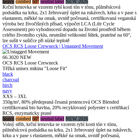
heavy
combed
60°
neutral label
NEW 2026
Krční lemovka se vzorem rybí kosti tón v tónu, půlměsícová
podsádka na krku, 2x1 žebrovaný úplet na rukávech, krku a v pase s
elastanem, měkké na omak, uvnitř počesaná, certifikovaná veganská
výroba bez živočišných přísad, výpočet LCA (Life Cycle
Assessment) pro vyhodnocení dopadu na životní prostředí během
celého životního cyklu, neutrální velikostní štítek, pratelné na 60°,
lze sušit v sušičce při nízké teplotě
OCS RCS Loose Crewneck | Untagged Movement
66.3020
NEW
OCS RCS Loose Crewneck
Těžká unisex mikina "Loose Fit"
black
charcoal
birch
navy
XXS – 3XL
350g/m², 80% předepraná česaná prstencová OCS Blended
certifikovaná bio bavlna, 20% recyklovaný polyester s certifikací
RCS, enzymaticky prané
heavy
combed
60°
neutral label
NEW 2026
Volný střih, krční lemovka se vzorem rybí kosti tón v tónu,
půlměsícová podsádka na krku, 2x1 žebrovaný úplet na rukávech,
krku a v pase s elastanem, měkké na omak, uvnitř počesaná,