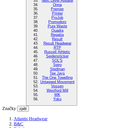
Next Level Apparel
Onna
Premier
Printer
ProJob
Promodoro
Pure Waste
Quadra
Regatta
Result
Result Headwear
RTP
Russell Athletic
Seidensticker
SOL'S
Spiro
Stedman
Tee Jays
The One Towelling
Untagged Movement
Vossen
Westford Mill
WK
Yoko
Značky
zpět
Atlantis Headwear
B&C