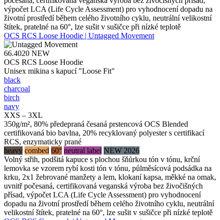
počesaná, certifikovaná veganská výroba bez živočišných přísad,
výpočet LCA (Life Cycle Assessment) pro vyhodnocení dopadu na
životní prostředí během celého životního cyklu, neutrální velikostní
štítek, pratelné na 60°, lze sušit v sušičce při nízké teplotě
OCS RCS Loose Hoodie | Untagged Movement
66.4020
NEW
OCS RCS Loose Hoodie
Unisex mikina s kapucí "Loose Fit"
black
charcoal
birch
navy
XXS – 3XL
350g/m², 80% předepraná česaná prstencová OCS Blended
certifikovaná bio bavlna, 20% recyklovaný polyester s certifikací
RCS, enzymaticky prané
heavy
combed
60°
neutral label
NEW 2026
Volný střih, podšitá kapuce s plochou šňůrkou tón v tónu, krční
lemovka se vzorem rybí kosti tón v tónu, půlměsícová podsádka na
krku, 2x1 žebrované manžety a lem, klokaní kapsa, měkké na omak,
uvnitř počesaná, certifikovaná veganská výroba bez živočišných
přísad, výpočet LCA (Life Cycle Assessment) pro vyhodnocení
dopadu na životní prostředí během celého životního cyklu, neutrální
velikostní štítek, pratelné na 60°, lze sušit v sušičce při nízké teplotě