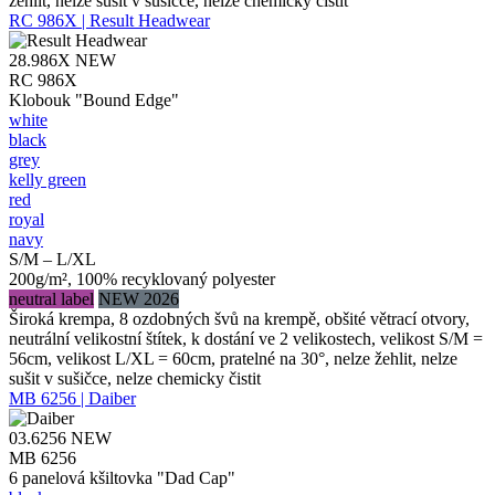
žehlit, nelze sušit v sušičce, nelze chemicky čistit
RC 986X | Result Headwear
28.986X
NEW
RC 986X
Klobouk "Bound Edge"
white
black
grey
kelly green
red
royal
navy
S/M – L/XL
200g/m², 100% recyklovaný polyester
neutral label
NEW 2026
Široká krempa, 8 ozdobných švů na krempě, obšité větrací otvory,
neutrální velikostní štítek, k dostání ve 2 velikostech, velikost S/M =
56cm, velikost L/XL = 60cm, pratelné na 30°, nelze žehlit, nelze
sušit v sušičce, nelze chemicky čistit
MB 6256 | Daiber
03.6256
NEW
MB 6256
6 panelová kšiltovka "Dad Cap"