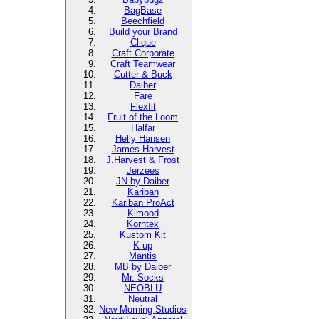
BagBase
Beechfield
Build your Brand
Clique
Craft Corporate
Craft Teamwear
Cutter & Buck
Daiber
Fare
Flexfit
Fruit of the Loom
Halfar
Helly Hansen
James Harvest
J.Harvest & Frost
Jerzees
JN by Daiber
Kariban
Kariban ProAct
Kimood
Korntex
Kustom Kit
K-up
Mantis
MB by Daiber
Mr. Socks
NEOBLU
Neutral
New Morning Studios