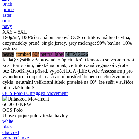
brick
prune
aster
orion
navy
XXS – 5XL
180g/m², 100% česaná prstencová OCS certifikovaná bio bavlna,
enzymaticky prané, single jersey, grey melange: 90% bavlna, 10%
viskóza
heavy
combed
60°
neutral label
NEW 2026
Kulatý výstřih z žebrovaného úpletu, krční lemovka se vzorem rybí
kosti tón v tónu, měkké na omak, certifikovaná veganská výroba
bez živočišných přísad, výpočet LCA (Life Cycle Assessment) pro
vyhodnocení dopadu na životní prostředí během celého životního
cyklu, neutrální velikostní štítek, pratelné na 60°, lze sušit v sušičce
při nízké teplotě
OCS Polo | Untagged Movement
66.2010
NEW
OCS Polo
Unisex piqué polo z těžké bavlny
white
black
charcoal
grey melange