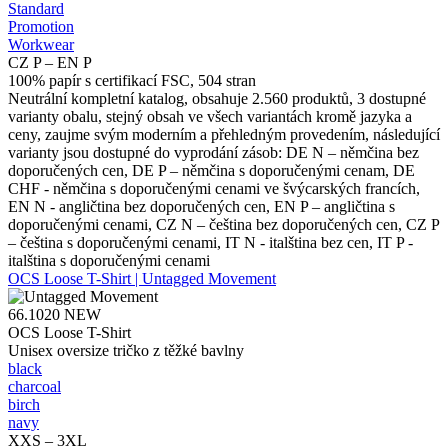
Standard
Promotion
Workwear
CZ P – EN P
100% papír s certifikací FSC, 504 stran
Neutrální kompletní katalog, obsahuje 2.560 produktů, 3 dostupné
varianty obalu, stejný obsah ve všech variantách kromě jazyka a
ceny, zaujme svým moderním a přehledným provedením, následující
varianty jsou dostupné do vyprodání zásob: DE N – němčina bez
doporučených cen, DE P – němčina s doporučenými cenam, DE
CHF - němčina s doporučenými cenami ve švýcarských francích,
EN N - angličtina bez doporučených cen, EN P – angličtina s
doporučenými cenami, CZ N – čeština bez doporučených cen, CZ P
– čeština s doporučenými cenami, IT N - italština bez cen, IT P -
italština s doporučenými cenami
OCS Loose T-Shirt | Untagged Movement
66.1020
NEW
OCS Loose T-Shirt
Unisex oversize tričko z těžké bavlny
black
charcoal
birch
navy
XXS – 3XL