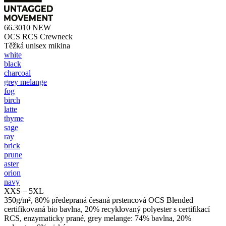
66.3010
NEW
OCS RCS Crewneck
Těžká unisex mikina
white
black
charcoal
grey melange
fog
birch
latte
thyme
sage
ray
brick
prune
aster
orion
navy
XXS – 5XL
350g/m², 80% předepraná česaná prstencová OCS Blended
certifikovaná bio bavlna, 20% recyklovaný polyester s certifikací
RCS, enzymaticky prané, grey melange: 74% bavlna, 20%