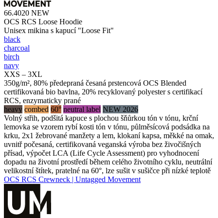
66.4020
NEW
OCS RCS Loose Hoodie
Unisex mikina s kapucí "Loose Fit"
black
charcoal
birch
navy
XXS – 3XL
350g/m², 80% předepraná česaná prstencová OCS Blended
certifikovaná bio bavlna, 20% recyklovaný polyester s certifikací
RCS, enzymaticky prané
heavy
combed
60°
neutral label
NEW 2026
Volný střih, podšitá kapuce s plochou šňůrkou tón v tónu, krční
lemovka se vzorem rybí kosti tón v tónu, půlměsícová podsádka na
krku, 2x1 žebrované manžety a lem, klokaní kapsa, měkké na omak,
uvnitř počesaná, certifikovaná veganská výroba bez živočišných
přísad, výpočet LCA (Life Cycle Assessment) pro vyhodnocení
dopadu na životní prostředí během celého životního cyklu, neutrální
velikostní štítek, pratelné na 60°, lze sušit v sušičce při nízké teplotě
OCS RCS Crewneck | Untagged Movement