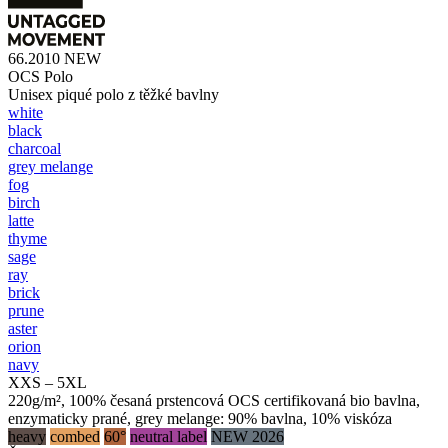
66.2010
NEW
OCS Polo
Unisex piqué polo z těžké bavlny
white
black
charcoal
grey melange
fog
birch
latte
thyme
sage
ray
brick
prune
aster
orion
navy
XXS – 5XL
220g/m², 100% česaná prstencová OCS certifikovaná bio bavlna,
enzymaticky prané, grey melange: 90% bavlna, 10% viskóza
heavy
combed
60°
neutral label
NEW 2026