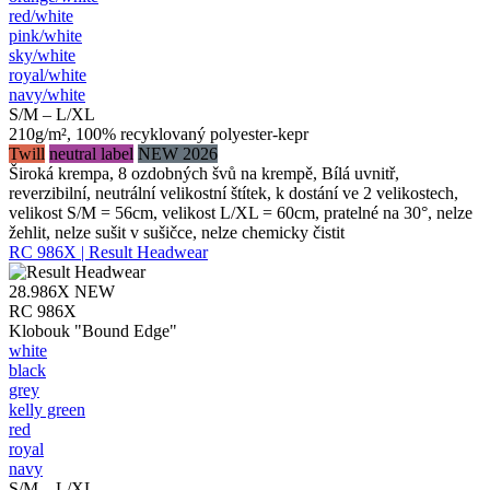
red/​white
pink/​white
sky/​white
royal/​white
navy/​white
S/M – L/XL
210g/m², 100% recyklovaný polyester-kepr
Twill
neutral label
NEW 2026
Široká krempa, 8 ozdobných švů na krempě, Bílá uvnitř,
reverzibilní, neutrální velikostní štítek, k dostání ve 2 velikostech,
velikost S/M = 56cm, velikost L/XL = 60cm, pratelné na 30°, nelze
žehlit, nelze sušit v sušičce, nelze chemicky čistit
RC 986X | Result Headwear
28.986X
NEW
RC 986X
Klobouk "Bound Edge"
white
black
grey
kelly green
red
royal
navy
S/M – L/XL