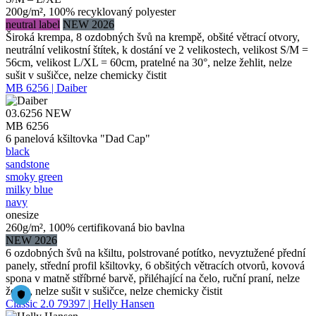
200g/m², 100% recyklovaný polyester
neutral label
NEW 2026
Široká krempa, 8 ozdobných švů na krempě, obšité větrací otvory,
neutrální velikostní štítek, k dostání ve 2 velikostech, velikost S/M =
56cm, velikost L/XL = 60cm, pratelné na 30°, nelze žehlit, nelze
sušit v sušičce, nelze chemicky čistit
MB 6256 | Daiber
03.6256
NEW
MB 6256
6 panelová kšiltovka "Dad Cap"
black
sandstone
smoky green
milky blue
navy
onesize
260g/m², 100% certifikovaná bio bavlna
NEW 2026
6 ozdobných švů na kšiltu, polstrované potítko, nevyztužené přední
panely, střední profil kšiltovky, 6 obšitých větracích otvorů, kovová
spona v matně stříbrné barvě, přiléhající na čelo, ruční praní, nelze
žehlit, nelze sušit v sušičce, nelze chemicky čistit
Classic 2.0 79397 | Helly Hansen