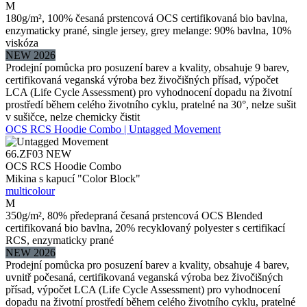
M
180g/m², 100% česaná prstencová OCS certifikovaná bio bavlna,
enzymaticky prané, single jersey, grey melange: 90% bavlna, 10%
viskóza
NEW 2026
Prodejní pomůcka pro posuzení barev a kvality, obsahuje 9 barev,
certifikovaná veganská výroba bez živočišných přísad, výpočet
LCA (Life Cycle Assessment) pro vyhodnocení dopadu na životní
prostředí během celého životního cyklu, pratelné na 30°, nelze sušit
v sušičce, nelze chemicky čistit
OCS RCS Hoodie Combo | Untagged Movement
66.ZF03
NEW
OCS RCS Hoodie Combo
Mikina s kapucí "Color Block"
multicolour
M
350g/m², 80% předepraná česaná prstencová OCS Blended
certifikovaná bio bavlna, 20% recyklovaný polyester s certifikací
RCS, enzymaticky prané
NEW 2026
Prodejní pomůcka pro posuzení barev a kvality, obsahuje 4 barev,
uvnitř počesaná, certifikovaná veganská výroba bez živočišných
přísad, výpočet LCA (Life Cycle Assessment) pro vyhodnocení
dopadu na životní prostředí během celého životního cyklu, pratelné