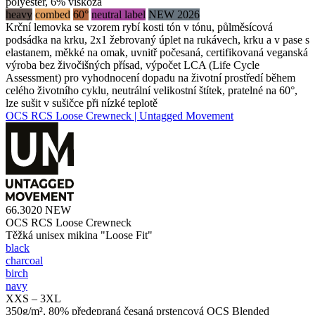
polyester, 6% viskóza
heavy
combed
60°
neutral label
NEW 2026
Krční lemovka se vzorem rybí kosti tón v tónu, půlměsícová
podsádka na krku, 2x1 žebrovaný úplet na rukávech, krku a v pase s
elastanem, měkké na omak, uvnitř počesaná, certifikovaná veganská
výroba bez živočišných přísad, výpočet LCA (Life Cycle
Assessment) pro vyhodnocení dopadu na životní prostředí během
celého životního cyklu, neutrální velikostní štítek, pratelné na 60°,
lze sušit v sušičce při nízké teplotě
OCS RCS Loose Crewneck | Untagged Movement
66.3020
NEW
OCS RCS Loose Crewneck
Těžká unisex mikina "Loose Fit"
black
charcoal
birch
navy
XXS – 3XL
350g/m², 80% předepraná česaná prstencová OCS Blended