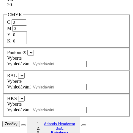
CMYK
C
M
Y
K
Pantonu®
Vyberte
Vyhledávání
RAL
Vyberte
Vyhledávání
HKS
Vyberte
Vyhledávání
Značky
Atlantis Headwear
B&C
Babybugz