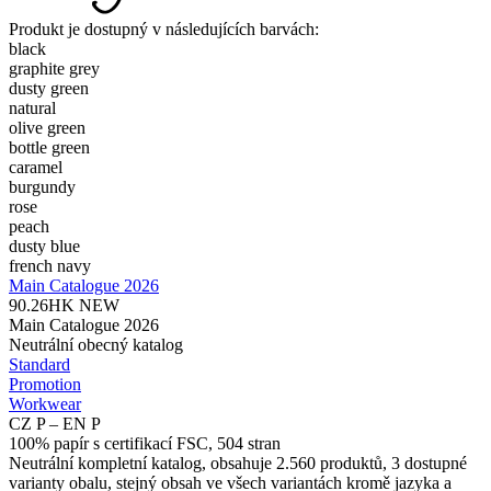
Produkt je dostupný v následujících barvách:
black
graphite grey
dusty green
natural
olive green
bottle green
caramel
burgundy
rose
peach
dusty blue
french navy
Main Catalogue 2026
90.26HK
NEW
Main Catalogue 2026
Neutrální obecný katalog
Standard
Promotion
Workwear
CZ P – EN P
100% papír s certifikací FSC, 504 stran
Neutrální kompletní katalog, obsahuje 2.560 produktů, 3 dostupné
varianty obalu, stejný obsah ve všech variantách kromě jazyka a