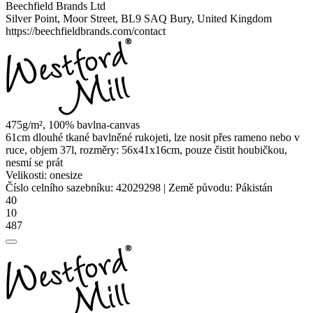
Beechfield Brands Ltd
Silver Point, Moor Street, BL9 SAQ Bury, United Kingdom
https://beechfieldbrands.com/contact
475g/m², 100% bavlna-canvas
61cm dlouhé tkané bavlněné rukojeti, lze nosit přes rameno nebo v
ruce, objem 37l, rozměry: 56x41x16cm, pouze čistit houbičkou,
nesmí se prát
Velikosti:
onesize
Číslo celního sazebníku:
42029298
|
Země původu:
Pákistán
40
10
487