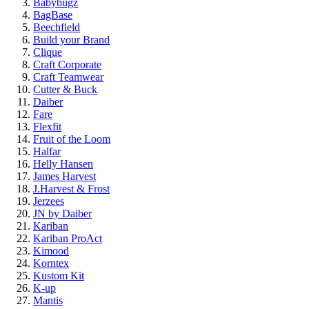
Babybugz
BagBase
Beechfield
Build your Brand
Clique
Craft Corporate
Craft Teamwear
Cutter & Buck
Daiber
Fare
Flexfit
Fruit of the Loom
Halfar
Helly Hansen
James Harvest
J.Harvest & Frost
Jerzees
JN by Daiber
Kariban
Kariban ProAct
Kimood
Korntex
Kustom Kit
K-up
Mantis