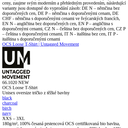
ceny, zaujme svým moderním a přehledným provedením, následující
varianty jsou dostupné do vyprodání zásob: DE N – němčina bez
doporučených cen, DE P – němčina s doporučenými cenam, DE
CHF - němčina s doporučenými cenami ve švýcarských francích,
EN N - angličtina bez doporučených cen, EN P – angličtina s
doporučenými cenami, CZ N – čeština bez doporučených cen, CZ P
– čeština s doporučenými cenami, IT N - italština bez cen, IT P -
italština s doporučenými cenami
OCS Loose T-Shirt | Untagged Movement
66.1020
NEW
OCS Loose T-Shirt
Unisex oversize tričko z těžké bavlny
black
charcoal
birch
navy
XXS – 3XL
180g/m², 100% česaná prstencová OCS certifikovaná bio bavlna,