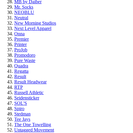
MB by Daiber
Mr. Socks
NEOBLU
Neutral
New Morning Studios
Next Level Apparel
Onna
Premier
Printer
ProJob
Promodoro
Pure Waste
Quadra
Regatta
Result
Result Headwear
RTP
Russell Athletic
Seidensticker
SOL'S
Spiro
Stedman
Tee Jays
The One Towelling
Untagged Movement