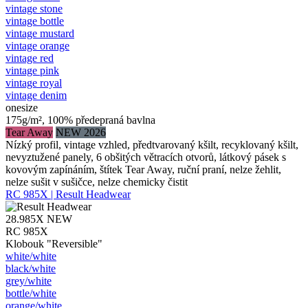
vintage stone
vintage bottle
vintage mustard
vintage orange
vintage red
vintage pink
vintage royal
vintage denim
onesize
175g/m², 100% předepraná bavlna
Tear Away
NEW 2026
Nízký profil, vintage vzhled, předtvarovaný kšilt, recyklovaný kšilt,
nevyztužené panely, 6 obšitých větracích otvorů, látkový pásek s
kovovým zapínáním, štítek Tear Away, ruční praní, nelze žehlit,
nelze sušit v sušičce, nelze chemicky čistit
RC 985X | Result Headwear
28.985X
NEW
RC 985X
Klobouk "Reversible"
white/​white
black/​white
grey/​white
bottle/​white
orange/​white