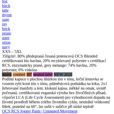
fog
birch
latte
thyme
sage
ray
brick
prune
aster
orion
navy
XXS – 5XL
350g/m², 80% předepraná česaná prstencová OCS Blended
certifikovaná bio bavlna, 20% recyklovaný polyester s certifikací
RCS, enzymaticky prané, grey melange: 74% bavlna, 20%
polyester, 6% viskóza
heavy
combed
60°
neutral label
NEW 2026
Podšitá kapuce s plochou šňůrkou tón v tónu, krční lemovka se
vzorem rybí kosti tón v tónu, půlměsícová podsádka na krku, 2x1
žebrované manžety a lem, klokaní kapsa, měkké na omak, uvnitř
počesaná, certifikovaná veganská výroba bez živočišných přísad,
výpočet LCA (Life Cycle Assessment) pro vyhodnocení dopadu na
životní prostředí během celého životního cyklu, neutrální velikostní
štítek, pratelné na 60°, lze sušit v sušičce při nízké teplotě
OCS RCS Jogger Pants | Untagged Movement