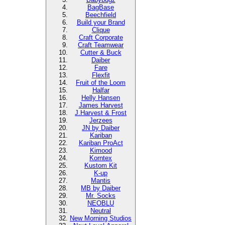
BagBase
Beechfield
Build your Brand
Clique
Craft Corporate
Craft Teamwear
Cutter & Buck
Daiber
Fare
Flexfit
Fruit of the Loom
Halfar
Helly Hansen
James Harvest
J.Harvest & Frost
Jerzees
JN by Daiber
Kariban
Kariban ProAct
Kimood
Korntex
Kustom Kit
K-up
Mantis
MB by Daiber
Mr. Socks
NEOBLU
Neutral
New Morning Studios