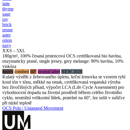
latte
thyme
sage
ray
brick
prune
aster
orion
navy
XXS – 5XL
180g/m², 100% česaná prstencová OCS certifikovaná bio bavlna,
enzymaticky prané, single jersey, grey melange: 90% bavlna, 10%
viskóza
heavy
combed
60°
neutral label
NEW 2026
Kulatý výstřih z žebrovaného úpletu, krční lemovka se vzorem rybí
kosti tón v tónu, měkké na omak, certifikovaná veganská výroba
bez živočišných přísad, výpočet LCA (Life Cycle Assessment) pro
vyhodnocení dopadu na životní prostředí během celého životního
cyklu, neutrální velikostní štítek, pratelné na 60°, lze sušit v sušičce
při nízké teplotě
OCS Polo | Untagged Movement