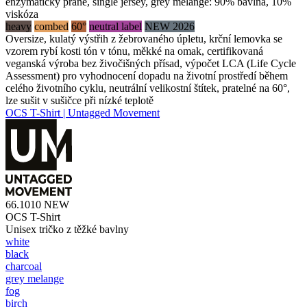
enzymaticky prané, single jersey, grey melange: 90% bavlna, 10%
viskóza
heavy
combed
60°
neutral label
NEW 2026
Oversize, kulatý výstřih z žebrovaného úpletu, krční lemovka se
vzorem rybí kosti tón v tónu, měkké na omak, certifikovaná
veganská výroba bez živočišných přísad, výpočet LCA (Life Cycle
Assessment) pro vyhodnocení dopadu na životní prostředí během
celého životního cyklu, neutrální velikostní štítek, pratelné na 60°,
lze sušit v sušičce při nízké teplotě
OCS T-Shirt | Untagged Movement
66.1010
NEW
OCS T-Shirt
Unisex tričko z těžké bavlny
white
black
charcoal
grey melange
fog
birch