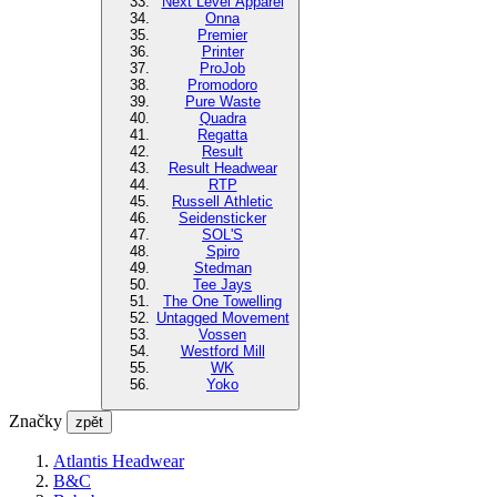
Next Level Apparel
Onna
Premier
Printer
ProJob
Promodoro
Pure Waste
Quadra
Regatta
Result
Result Headwear
RTP
Russell Athletic
Seidensticker
SOL'S
Spiro
Stedman
Tee Jays
The One Towelling
Untagged Movement
Vossen
Westford Mill
WK
Yoko
Značky
zpět
Atlantis Headwear
B&C