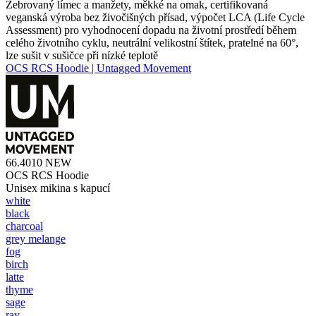
Žebrovaný límec a manžety, měkké na omak, certifikovaná
veganská výroba bez živočišných přísad, výpočet LCA (Life Cycle
Assessment) pro vyhodnocení dopadu na životní prostředí během
celého životního cyklu, neutrální velikostní štítek, pratelné na 60°,
lze sušit v sušičce při nízké teplotě
OCS RCS Hoodie | Untagged Movement
66.4010
NEW
OCS RCS Hoodie
Unisex mikina s kapucí
white
black
charcoal
grey melange
fog
birch
latte
thyme
sage
ray