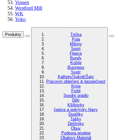
Vossen
Westford Mill
WK
Yoko
Produkty
Trička
Pola
Mikiny
Sport
Fleece
Bundy
Košile
Business
Svetr
Kalhoty/Sukně/Šaty
Pracovní oblečení & bezpečnost
Kroje
Froté
Spodní prádlo
Děti
Kšiltovky
čepice a pokrývky hlavy
Doplňky
Tašky
Deštníky
Obuv
Podpora prodeje
Obalový Materiál