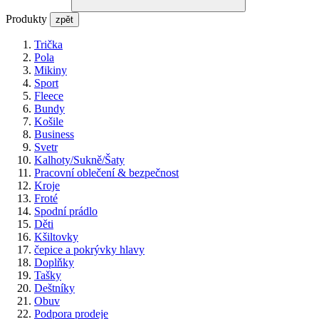
Produkty
zpět
Trička
Pola
Mikiny
Sport
Fleece
Bundy
Košile
Business
Svetr
Kalhoty/Sukně/Šaty
Pracovní oblečení & bezpečnost
Kroje
Froté
Spodní prádlo
Děti
Kšiltovky
čepice a pokrývky hlavy
Doplňky
Tašky
Deštníky
Obuv
Podpora prodeje