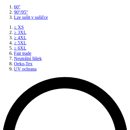
60°
90°/95°
Lze sušit v sušičce
≤ XS
≥ 3XL
≥ 4XL
≥ 5XL
≥ 6XL
Fair trade
Neutrální štítek
Oeko-Tex
UV ochrana