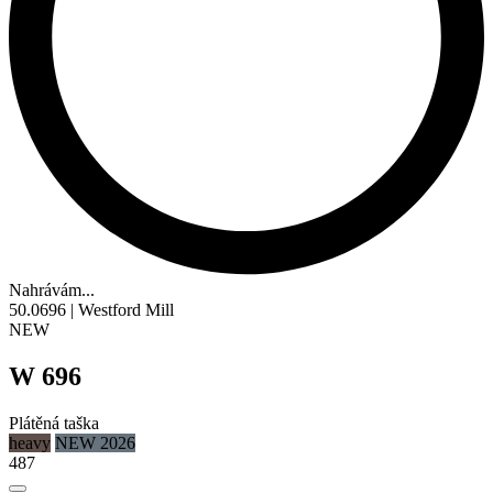
Nahrávám...
50.0696 | Westford Mill
NEW
W 696
Plátěná taška
heavy
NEW 2026
487