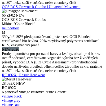
na 30°, nelze sušit v sušičce, nelze chemicky čistit
OCS RCS Crewneck Combo | Untagged Movement
66.ZF02
NEW
OCS RCS Crewneck Combo
Mikina "Color Block"
multicolour
M
350g/m², 80% předepraná česaná prstencová OCS Blended
certifikovaná bio bavlna, 20% recyklovaný polyester s certifikací
RCS, enzymaticky prané
NEW 2026
Prodejní pomůcka pro posuzení barev a kvality, obsahuje 4 barev,
uvnitř počesaná, certifikovaná veganská výroba bez živočišných
přísad, výpočet LCA (Life Cycle Assessment) pro vyhodnocení
dopadu na životní prostředí během celého životního cyklu, pratelné
na 30°, nelze sušit v sušičce, nelze chemicky čistit
RC 092X | Result Headwear
28.092X
NEW
RC 092X
6 panelová vintage kšiltovka "Pure Cotton"
vintage black
vintage grey
vintage sand