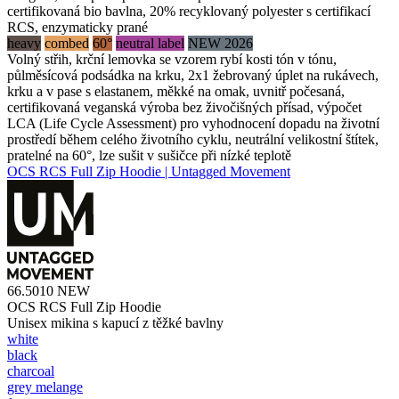
certifikovaná bio bavlna, 20% recyklovaný polyester s certifikací
RCS, enzymaticky prané
heavy
combed
60°
neutral label
NEW 2026
Volný střih, krční lemovka se vzorem rybí kosti tón v tónu,
půlměsícová podsádka na krku, 2x1 žebrovaný úplet na rukávech,
krku a v pase s elastanem, měkké na omak, uvnitř počesaná,
certifikovaná veganská výroba bez živočišných přísad, výpočet
LCA (Life Cycle Assessment) pro vyhodnocení dopadu na životní
prostředí během celého životního cyklu, neutrální velikostní štítek,
pratelné na 60°, lze sušit v sušičce při nízké teplotě
OCS RCS Full Zip Hoodie | Untagged Movement
66.5010
NEW
OCS RCS Full Zip Hoodie
Unisex mikina s kapucí z těžké bavlny
white
black
charcoal
grey melange