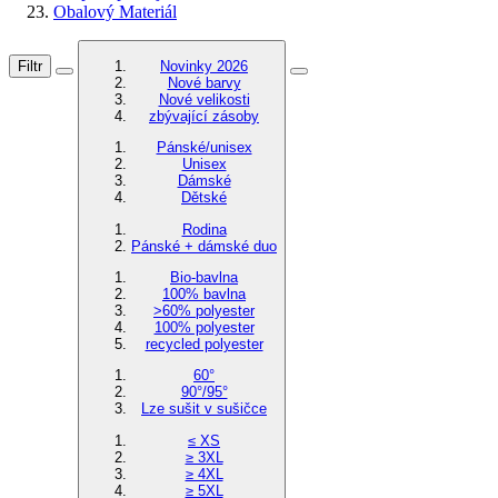
Obalový Materiál
Filtr
Novinky 2026
Nové barvy
Nové velikosti
zbývající zásoby
Pánské/unisex
Unisex
Dámské
Dětské
Rodina
Pánské + dámské duo
Bio-bavlna
100% bavlna
>60% polyester
100% polyester
recycled polyester
60°
90°/95°
Lze sušit v sušičce
≤ XS
≥ 3XL
≥ 4XL
≥ 5XL