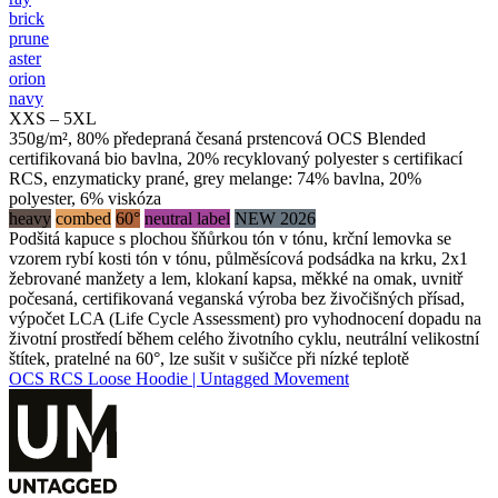
brick
prune
aster
orion
navy
XXS – 5XL
350g/m², 80% předepraná česaná prstencová OCS Blended
certifikovaná bio bavlna, 20% recyklovaný polyester s certifikací
RCS, enzymaticky prané, grey melange: 74% bavlna, 20%
polyester, 6% viskóza
heavy
combed
60°
neutral label
NEW 2026
Podšitá kapuce s plochou šňůrkou tón v tónu, krční lemovka se
vzorem rybí kosti tón v tónu, půlměsícová podsádka na krku, 2x1
žebrované manžety a lem, klokaní kapsa, měkké na omak, uvnitř
počesaná, certifikovaná veganská výroba bez živočišných přísad,
výpočet LCA (Life Cycle Assessment) pro vyhodnocení dopadu na
životní prostředí během celého životního cyklu, neutrální velikostní
štítek, pratelné na 60°, lze sušit v sušičce při nízké teplotě
OCS RCS Loose Hoodie | Untagged Movement