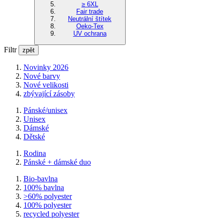
≥ 6XL
Fair trade
Neutrální štítek
Oeko-Tex
UV ochrana
Filtr
zpět
Novinky 2026
Nové barvy
Nové velikosti
zbývající zásoby
Pánské/unisex
Unisex
Dámské
Dětské
Rodina
Pánské + dámské duo
Bio-bavlna
100% bavlna
>60% polyester
100% polyester
recycled polyester