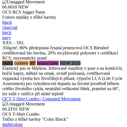
66.6010
NEW
OCS RCS Jogger Pants
Unisex tepláky z těžké bavlny
black
charcoal
birch
navy
XXS – 3XL
350g/m², 80% předepraná česaná prstencová OCS Blended
certifikovaná bio bavlna, 20% recyklovaný polyester s certifikací
RCS, enzymaticky prané
heavy
combed
60°
neutral label
NEW 2026
Elastický pas se šňůrkou, žebrované manžety v pase a na kotnících,
boční kapsy, měkké na omak, uvnitř počesaná, certifikovaná
veganská výroba bez živočišných přísad, výpočet LCA (Life Cycle
Assessment) pro vyhodnocení dopadu na životní prostředí během
celého životního cyklu, neutrální velikostní štítek, pratelné na 60°,
lze sušit v sušičce při nízké teplotě
OCS T-Shirt Combo | Untagged Movement
66.ZF01
NEW
OCS T-Shirt Combo
Tričko z těžké bavlny "Color Block"
multicolour