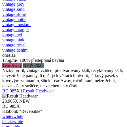
vintage grey
vintage sand
vintage stone
vintage bottle
vintage mustard
vintage orange
vintage red
vintage pink
vintage royal
vintage denim
onesize
175g/m², 100% předepraná bavlna
Tear Away
NEW 2026
Nízký profil, vintage vzhled, předtvarovaný kšilt, recyklovaný kšilt,
nevyztužené panely, 6 obšitých větracích otvorů, látkový pásek s
kovovým zapínáním, štítek Tear Away, ruční praní, nelze žehlit,
nelze sušit v sušičce, nelze chemicky čistit
RC 985X | Result Headwear
28.985X
NEW
RC 985X
Klobouk "Reversible"
white/​white
black/​white
grey/​white