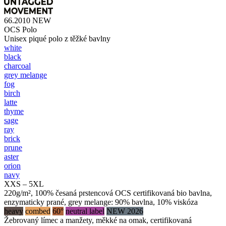
66.2010
NEW
OCS Polo
Unisex piqué polo z těžké bavlny
white
black
charcoal
grey melange
fog
birch
latte
thyme
sage
ray
brick
prune
aster
orion
navy
XXS – 5XL
220g/m², 100% česaná prstencová OCS certifikovaná bio bavlna,
enzymaticky prané, grey melange: 90% bavlna, 10% viskóza
heavy
combed
60°
neutral label
NEW 2026
Žebrovaný límec a manžety, měkké na omak, certifikovaná