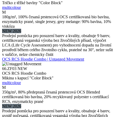
Tričko z těžké bavlny "Color Block"
multicolour
M
180g/m², 100% česaná prstencová OCS certifikovaná bio bavlna,
enzymaticky prané, single jersey, grey melange: 90% bavlna, 10%
viskóza
NEW 2026
Prodejní pomůcka pro posuzení barev a kvality, obsahuje 9 barev,
certifikovaná veganská výroba bez živočišných přísad, výpočet
LCA (Life Cycle Assessment) pro vyhodnocení dopadu na životní
prostředí během celého životního cyklu, pratelné na 30°, nelze sušit
v sušičce, nelze chemicky čistit
OCS RCS Hoodie Combo | Untagged Movement
66.ZF03
NEW
OCS RCS Hoodie Combo
Mikina s kapucí "Color Block"
multicolour
M
350g/m², 80% předepraná česaná prstencová OCS Blended
certifikovaná bio bavlna, 20% recyklovaný polyester s certifikací
RCS, enzymaticky prané
NEW 2026
Prodejní pomůcka pro posuzení barev a kvality, obsahuje 4 barev,
uvnitř počesaná, certifikovaná veganská výroba bez živočišných