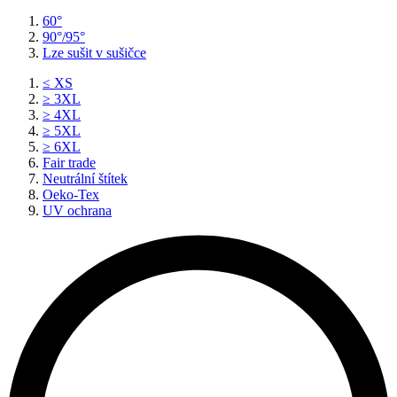
60°
90°/95°
Lze sušit v sušičce
≤ XS
≥ 3XL
≥ 4XL
≥ 5XL
≥ 6XL
Fair trade
Neutrální štítek
Oeko-Tex
UV ochrana