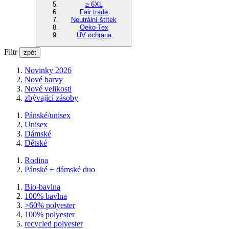
≥ 6XL
Fair trade
Neutrální štítek
Oeko-Tex
UV ochrana
Filtr
zpět
Novinky 2026
Nové barvy
Nové velikosti
zbývající zásoby
Pánské/unisex
Unisex
Dámské
Dětské
Rodina
Pánské + dámské duo
Bio-bavlna
100% bavlna
>60% polyester
100% polyester
recycled polyester