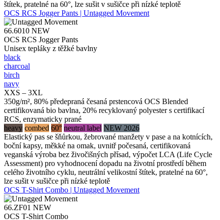
štítek, pratelné na 60°, lze sušit v sušičce při nízké teplotě
OCS RCS Jogger Pants | Untagged Movement
66.6010
NEW
OCS RCS Jogger Pants
Unisex tepláky z těžké bavlny
black
charcoal
birch
navy
XXS – 3XL
350g/m², 80% předepraná česaná prstencová OCS Blended
certifikovaná bio bavlna, 20% recyklovaný polyester s certifikací
RCS, enzymaticky prané
heavy
combed
60°
neutral label
NEW 2026
Elastický pas se šňůrkou, žebrované manžety v pase a na kotnících,
boční kapsy, měkké na omak, uvnitř počesaná, certifikovaná
veganská výroba bez živočišných přísad, výpočet LCA (Life Cycle
Assessment) pro vyhodnocení dopadu na životní prostředí během
celého životního cyklu, neutrální velikostní štítek, pratelné na 60°,
lze sušit v sušičce při nízké teplotě
OCS T-Shirt Combo | Untagged Movement
66.ZF01
NEW
OCS T-Shirt Combo