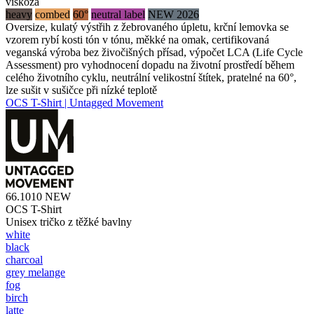
viskóza
heavy
combed
60°
neutral label
NEW 2026
Oversize, kulatý výstřih z žebrovaného úpletu, krční lemovka se
vzorem rybí kosti tón v tónu, měkké na omak, certifikovaná
veganská výroba bez živočišných přísad, výpočet LCA (Life Cycle
Assessment) pro vyhodnocení dopadu na životní prostředí během
celého životního cyklu, neutrální velikostní štítek, pratelné na 60°,
lze sušit v sušičce při nízké teplotě
OCS T-Shirt | Untagged Movement
66.1010
NEW
OCS T-Shirt
Unisex tričko z těžké bavlny
white
black
charcoal
grey melange
fog
birch
latte