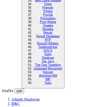
Next Level Apparel
Onna
Premier
Printer
ProJob
Promodoro
Pure Waste
Quadra
Regatta
Result
Result Headwear
RTP
Russell Athletic
Seidensticker
SOL'S
Spiro
Stedman
Tee Jays
The One Towelling
Untagged Movement
Vossen
Westford Mill
WK
Yoko
Značky
zpět
Atlantis Headwear
B&C