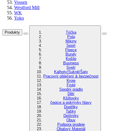
Vossen
Westford Mill
WK
Yoko
Produkty
Trička
Pola
Mikiny
Sport
Fleece
Bundy
Košile
Business
Svetr
Kalhoty/Sukně/Šaty
Pracovní oblečení & bezpečnost
Kroje
Froté
Spodní prádlo
Děti
Kšiltovky
čepice a pokrývky hlavy
Doplňky
Tašky
Deštníky
Obuv
Podpora prodeje
Obalový Materiál