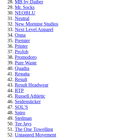
MB by Daiber
Mr. Socks
NEOBLU
Neutral
New Morning Studios
Next Level Apparel
Onna
Premier
Printer
ProJob
Promodoro
Pure Waste
Quadra
Regatta
Result
Result Headwear
RTP
Russell Athletic
Seidensticker
SOL'S
Spiro
Stedman
Tee Jays
The One Towelling
Untagged Movement