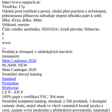
https://www.rajapack.at/
Tloušťka: 17µ
Odolná proti roztržení a pevná, chrání před prachem a nečistotami,
jednostranná přilnavost zabraňuje slepení několika palet k sobě,
šířka: 45cm, délka: 300m
Velikosti:
onesize
Číslo celního sazebníku:
39201024
|
Země původu:
Německo
6
1
www
Produkt je dostupný v následujících barvách:
transparent
Main Catalogue 2026
90.26HK
NEW
Main Catalogue 2026
Neutrální obecný katalog
Standard
Promotion
Workwear
CZ P – EN P
100% papír s certifikací FSC, 504 stran
Neutrální kompletní katalog, obsahuje 2.560 produktů, 3 dostupné
varianty obalu, stejný obsah ve všech variantách kromě jazyka a
ceny, zaujme svým moderním a přehledným provedením, následující