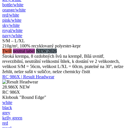
bottle/​white
orange/​white
red/​white
pink/​white
sky/​white
royal/​white
navy/​white
S/M – L/XL
210g/m², 100% recyklovaný polyester-kepr
Twill
neutral label
NEW 2026
Široká krempa, 8 ozdobných švů na krempě, Bílá uvnitř,
reverzibilní, neutrální velikostní štítek, k dostání ve 2 velikostech,
velikost S/M = 56cm, velikost L/XL = 60cm, pratelné na 30°, nelze
žehlit, nelze sušit v sušičce, nelze chemicky čistit
RC 986X | Result Headwear
28.986X
NEW
RC 986X
Klobouk "Bound Edge"
white
black
grey
kelly green
red