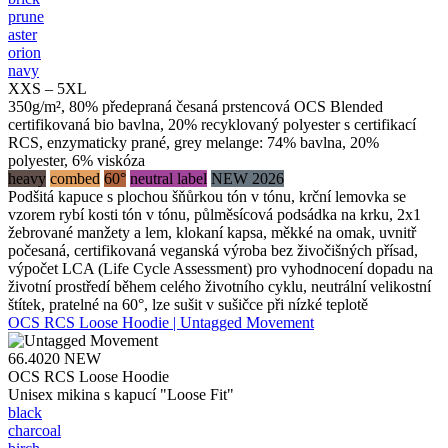
prune
aster
orion
navy
XXS – 5XL
350g/m², 80% předepraná česaná prstencová OCS Blended
certifikovaná bio bavlna, 20% recyklovaný polyester s certifikací
RCS, enzymaticky prané, grey melange: 74% bavlna, 20%
polyester, 6% viskóza
heavy
combed
60°
neutral label
NEW 2026
Podšitá kapuce s plochou šňůrkou tón v tónu, krční lemovka se
vzorem rybí kosti tón v tónu, půlměsícová podsádka na krku, 2x1
žebrované manžety a lem, klokaní kapsa, měkké na omak, uvnitř
počesaná, certifikovaná veganská výroba bez živočišných přísad,
výpočet LCA (Life Cycle Assessment) pro vyhodnocení dopadu na
životní prostředí během celého životního cyklu, neutrální velikostní
štítek, pratelné na 60°, lze sušit v sušičce při nízké teplotě
OCS RCS Loose Hoodie | Untagged Movement
66.4020
NEW
OCS RCS Loose Hoodie
Unisex mikina s kapucí "Loose Fit"
black
charcoal