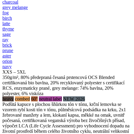
charcoal
grey melange
fog
birch
latte
thyme
sage
ray
brick
prune
aster
orion
navy
XXS – 5XL
350g/m², 80% předepraná česaná prstencová OCS Blended
certifikovaná bio bavlna, 20% recyklovaný polyester s certifikací
RCS, enzymaticky prané, grey melange: 74% bavlna, 20%
polyester, 6% viskóza
heavy
combed
60°
neutral label
NEW 2026
Podšitá kapuce s plochou šňůrkou tón v tónu, krční lemovka se
vzorem rybí kosti tón v tónu, půlměsícová podsádka na krku, 2x1
žebrované manžety a lem, klokaní kapsa, měkké na omak, uvnitř
počesaná, certifikovaná veganská výroba bez živočišných přísad,
výpočet LCA (Life Cycle Assessment) pro vyhodnocení dopadu na
životní prostředí během celého životního cyklu, neutrální velikostní