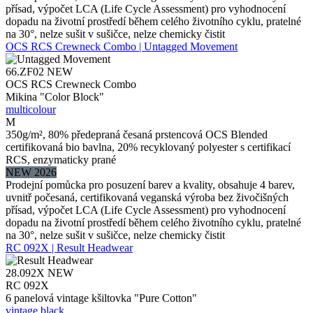
přísad, výpočet LCA (Life Cycle Assessment) pro vyhodnocení
dopadu na životní prostředí během celého životního cyklu, pratelné
na 30°, nelze sušit v sušičce, nelze chemicky čistit
OCS RCS Crewneck Combo | Untagged Movement
66.ZF02
NEW
OCS RCS Crewneck Combo
Mikina "Color Block"
multicolour
M
350g/m², 80% předepraná česaná prstencová OCS Blended
certifikovaná bio bavlna, 20% recyklovaný polyester s certifikací
RCS, enzymaticky prané
NEW 2026
Prodejní pomůcka pro posuzení barev a kvality, obsahuje 4 barev,
uvnitř počesaná, certifikovaná veganská výroba bez živočišných
přísad, výpočet LCA (Life Cycle Assessment) pro vyhodnocení
dopadu na životní prostředí během celého životního cyklu, pratelné
na 30°, nelze sušit v sušičce, nelze chemicky čistit
RC 092X | Result Headwear
28.092X
NEW
RC 092X
6 panelová vintage kšiltovka "Pure Cotton"
vintage black