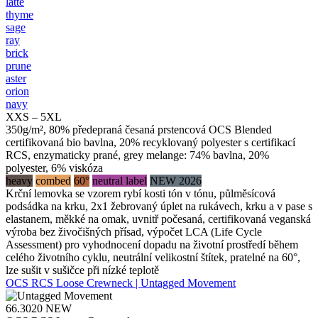
latte
thyme
sage
ray
brick
prune
aster
orion
navy
XXS – 5XL
350g/m², 80% předepraná česaná prstencová OCS Blended
certifikovaná bio bavlna, 20% recyklovaný polyester s certifikací
RCS, enzymaticky prané, grey melange: 74% bavlna, 20%
polyester, 6% viskóza
heavy
combed
60°
neutral label
NEW 2026
Krční lemovka se vzorem rybí kosti tón v tónu, půlměsícová
podsádka na krku, 2x1 žebrovaný úplet na rukávech, krku a v pase s
elastanem, měkké na omak, uvnitř počesaná, certifikovaná veganská
výroba bez živočišných přísad, výpočet LCA (Life Cycle
Assessment) pro vyhodnocení dopadu na životní prostředí během
celého životního cyklu, neutrální velikostní štítek, pratelné na 60°,
lze sušit v sušičce při nízké teplotě
OCS RCS Loose Crewneck | Untagged Movement
66.3020
NEW