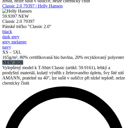
žehlit, nelze sušit v sušičce, nelze chemicky čistit
Classic 2.0 79397 | Helly Hansen
59.9397
NEW
Classic 2.0 79397
Pánské tričko "Classic 2.0"
black
dark grey
grey melange
navy
XS – 5XL
165g/m², 80% certifikovaná bio bavlna, 20% recyklovaný polyester
NEW 2026
Vylepšený model k T-Shirt Classic (artikl: 59.9161), lehký a
prodyšný materiál, kulatý výstřih z žebrovaného úpletu, švy šité nití
AMANN, pratelné na 40°, lze sušit v sušičce při nízké teplotě, nelze
chemicky čistit