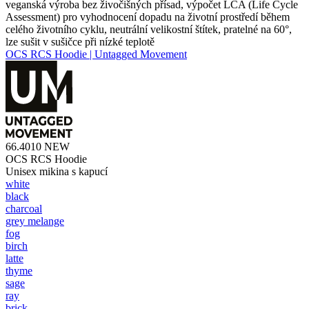
veganská výroba bez živočišných přísad, výpočet LCA (Life Cycle
Assessment) pro vyhodnocení dopadu na životní prostředí během
celého životního cyklu, neutrální velikostní štítek, pratelné na 60°,
lze sušit v sušičce při nízké teplotě
OCS RCS Hoodie | Untagged Movement
66.4010
NEW
OCS RCS Hoodie
Unisex mikina s kapucí
white
black
charcoal
grey melange
fog
birch
latte
thyme
sage
ray
brick