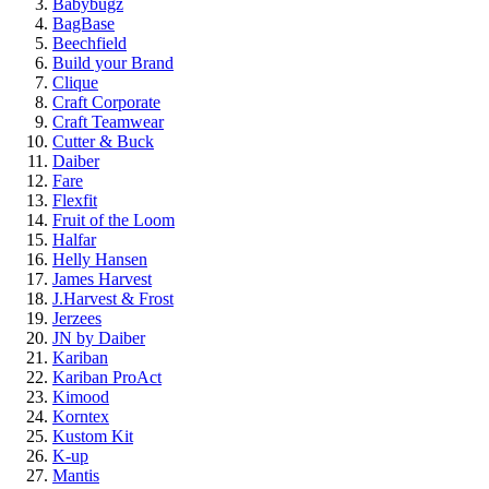
Babybugz
BagBase
Beechfield
Build your Brand
Clique
Craft Corporate
Craft Teamwear
Cutter & Buck
Daiber
Fare
Flexfit
Fruit of the Loom
Halfar
Helly Hansen
James Harvest
J.Harvest & Frost
Jerzees
JN by Daiber
Kariban
Kariban ProAct
Kimood
Korntex
Kustom Kit
K-up
Mantis