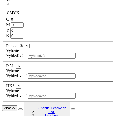
CMYK
C
M
Y
K
Pantonu®
Vyberte
Vyhledávání
RAL
Vyberte
Vyhledávání
HKS
Vyberte
Vyhledávání
Značky
Atlantis Headwear
B&C
Babybugz