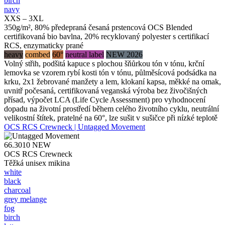
birch
navy
XXS – 3XL
350g/m², 80% předepraná česaná prstencová OCS Blended
certifikovaná bio bavlna, 20% recyklovaný polyester s certifikací
RCS, enzymaticky prané
heavy
combed
60°
neutral label
NEW 2026
Volný střih, podšitá kapuce s plochou šňůrkou tón v tónu, krční
lemovka se vzorem rybí kosti tón v tónu, půlměsícová podsádka na
krku, 2x1 žebrované manžety a lem, klokaní kapsa, měkké na omak,
uvnitř počesaná, certifikovaná veganská výroba bez živočišných
přísad, výpočet LCA (Life Cycle Assessment) pro vyhodnocení
dopadu na životní prostředí během celého životního cyklu, neutrální
velikostní štítek, pratelné na 60°, lze sušit v sušičce při nízké teplotě
OCS RCS Crewneck | Untagged Movement
66.3010
NEW
OCS RCS Crewneck
Těžká unisex mikina
white
black
charcoal
grey melange
fog
birch