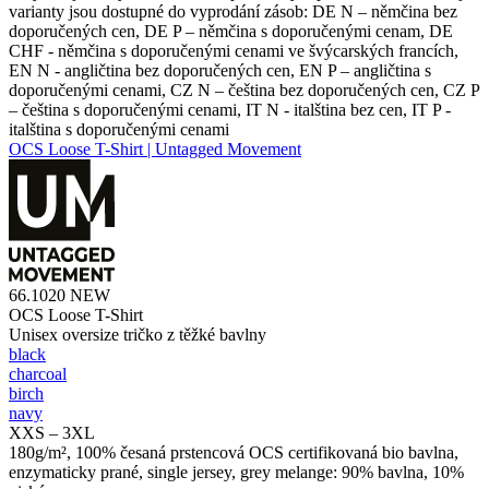
varianty jsou dostupné do vyprodání zásob: DE N – němčina bez
doporučených cen, DE P – němčina s doporučenými cenam, DE
CHF - němčina s doporučenými cenami ve švýcarských francích,
EN N - angličtina bez doporučených cen, EN P – angličtina s
doporučenými cenami, CZ N – čeština bez doporučených cen, CZ P
– čeština s doporučenými cenami, IT N - italština bez cen, IT P -
italština s doporučenými cenami
OCS Loose T-Shirt | Untagged Movement
66.1020
NEW
OCS Loose T-Shirt
Unisex oversize tričko z těžké bavlny
black
charcoal
birch
navy
XXS – 3XL
180g/m², 100% česaná prstencová OCS certifikovaná bio bavlna,
enzymaticky prané, single jersey, grey melange: 90% bavlna, 10%