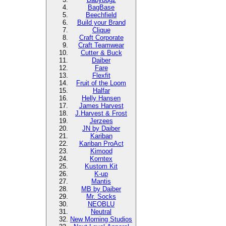
BagBase
Beechfield
Build your Brand
Clique
Craft Corporate
Craft Teamwear
Cutter & Buck
Daiber
Fare
Flexfit
Fruit of the Loom
Halfar
Helly Hansen
James Harvest
J.Harvest & Frost
Jerzees
JN by Daiber
Kariban
Kariban ProAct
Kimood
Korntex
Kustom Kit
K-up
Mantis
MB by Daiber
Mr. Socks
NEOBLU
Neutral
New Morning Studios