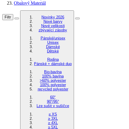
Obalový Materiál
Filtr
Novinky 2026
Nové barvy
Nové velikosti
zbývající zásoby
Pánské/unisex
Unisex
Dámské
Dětské
Rodina
Pánské + dámské duo
Bio-bavlna
100% bavlna
>60% polyester
100% polyester
recycled polyester
60°
90°/95°
Lze sušit v sušičce
≤ XS
≥ 3XL
≥ 4XL
≥ 5XL