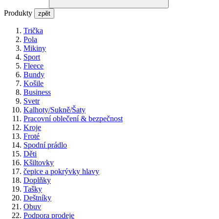
Produkty
zpět
Trička
Pola
Mikiny
Sport
Fleece
Bundy
Košile
Business
Svetr
Kalhoty/Sukně/Šaty
Pracovní oblečení & bezpečnost
Kroje
Froté
Spodní prádlo
Děti
Kšiltovky
čepice a pokrývky hlavy
Doplňky
Tašky
Deštníky
Obuv
Podpora prodeje