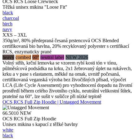
OCS RCS Loose Crewneck
Těžká unisex mikina "Loose Fit"
black
charcoal
birch
navy
XXS – 3XL
350g/m², 80% předepraná česaná prstencová OCS Blended
certifikovaná bio bavlna, 20% recyklovaný polyester s certifikací
RCS, enzymaticky prané
heavy
combed
60°
neutral label
NEW 2026
Volný střih, krční lemovka se vzorem rybí kosti tón v tónu,
půlměsícová podsádka na krku, 2x1 žebrovaný úplet na rukávech,
krku a v pase s elastanem, měkké na omak, uvnitř počesaná,
certifikovaná veganská výroba bez živočišných přísad, výpočet
LCA (Life Cycle Assessment) pro vyhodnocení dopadu na životní
prostředí během celého životního cyklu, neutrální velikostní štítek,
pratelné na 60°, lze sušit v sušičce při nízké teplotě
OCS RCS Full Zip Hoodie | Untagged Movement
66.5010
NEW
OCS RCS Full Zip Hoodie
Unisex mikina s kapucí z těžké bavlny
white
black