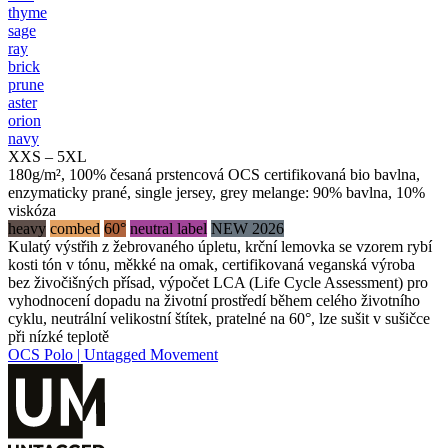
thyme
sage
ray
brick
prune
aster
orion
navy
XXS – 5XL
180g/m², 100% česaná prstencová OCS certifikovaná bio bavlna,
enzymaticky prané, single jersey, grey melange: 90% bavlna, 10%
viskóza
heavy
combed
60°
neutral label
NEW 2026
Kulatý výstřih z žebrovaného úpletu, krční lemovka se vzorem rybí
kosti tón v tónu, měkké na omak, certifikovaná veganská výroba
bez živočišných přísad, výpočet LCA (Life Cycle Assessment) pro
vyhodnocení dopadu na životní prostředí během celého životního
cyklu, neutrální velikostní štítek, pratelné na 60°, lze sušit v sušičce
při nízké teplotě
OCS Polo | Untagged Movement