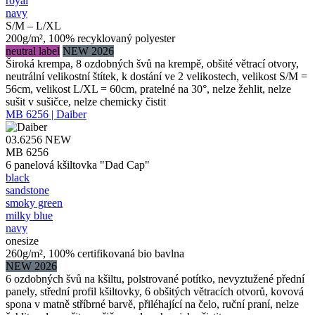
royal
navy
S/M – L/XL
200g/m², 100% recyklovaný polyester
neutral label
NEW 2026
Široká krempa, 8 ozdobných švů na krempě, obšité větrací otvory,
neutrální velikostní štítek, k dostání ve 2 velikostech, velikost S/M =
56cm, velikost L/XL = 60cm, pratelné na 30°, nelze žehlit, nelze
sušit v sušičce, nelze chemicky čistit
MB 6256 | Daiber
03.6256
NEW
MB 6256
6 panelová kšiltovka "Dad Cap"
black
sandstone
smoky green
milky blue
navy
onesize
260g/m², 100% certifikovaná bio bavlna
NEW 2026
6 ozdobných švů na kšiltu, polstrované potítko, nevyztužené přední
panely, střední profil kšiltovky, 6 obšitých větracích otvorů, kovová
spona v matně stříbrné barvě, přiléhající na čelo, ruční praní, nelze