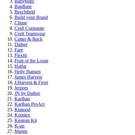
Babybugz
BagBase
Beechfield
Build your Brand
Clique
Craft Corporate
Craft Teamwear
Cutter & Buck
Daiber
Fare
Flexfit
Fruit of the Loom
Halfar
Helly Hansen
James Harvest
J.Harvest & Frost
Jerzees
JN by Daiber
Kariban
Kariban ProAct
Kimood
Korntex
Kustom Kit
K-up
Mantis