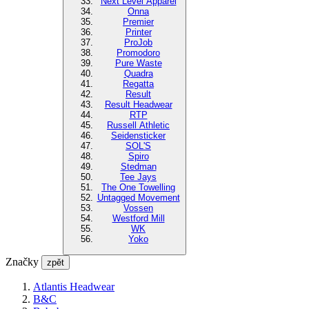
Next Level Apparel
Onna
Premier
Printer
ProJob
Promodoro
Pure Waste
Quadra
Regatta
Result
Result Headwear
RTP
Russell Athletic
Seidensticker
SOL'S
Spiro
Stedman
Tee Jays
The One Towelling
Untagged Movement
Vossen
Westford Mill
WK
Yoko
Značky
zpět
Atlantis Headwear
B&C