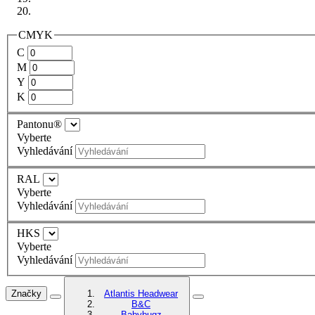
CMYK
C
M
Y
K
Pantonu®
Vyberte
Vyhledávání
RAL
Vyberte
Vyhledávání
HKS
Vyberte
Vyhledávání
Značky
Atlantis Headwear
B&C
Babybugz