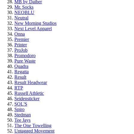
MB by Daiber
Mr. Socks
NEOBLU
Neutral
New Morning Studios
Next Level Apparel
Onna
Premier
Printer
ProJob
Promodoro
Pure Waste
Quadra
Regatta
Result
Result Headwear
RTP
Russell Athletic
Seidensticker
SOL'S
Spiro
Stedman
Tee Jays
The One Towelling
Untagged Movement