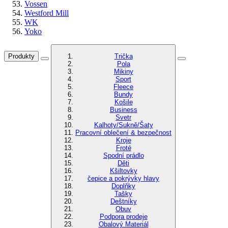
Vossen
Westford Mill
WK
Yoko
Produkty
Trička
Pola
Mikiny
Sport
Fleece
Bundy
Košile
Business
Svetr
Kalhoty/Sukně/Šaty
Pracovní oblečení & bezpečnost
Kroje
Froté
Spodní prádlo
Děti
Kšiltovky
čepice a pokrývky hlavy
Doplňky
Tašky
Deštníky
Obuv
Podpora prodeje
Obalový Materiál