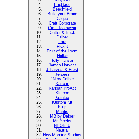
BagBase
Beechfield
Build your Brand
Clique
Craft Corporate
Craft Teamwear
Cutter & Buck
Daiber
Fare
Flexfit
Fruit of the Loom
Halfar
Helly Hansen
James Harvest
J.Harvest & Frost
Jerzees
JN by Daiber
Kariban
Kariban ProAct
Kimood
Korntex
Kustom Kit
K-up
Mantis
MB by Daiber
Mr. Socks
NEOBLU
Neutral
New Morning Studios