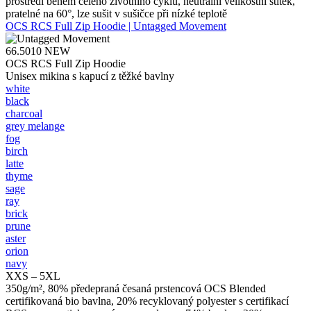
prostředí během celého životního cyklu, neutrální velikostní štítek,
pratelné na 60°, lze sušit v sušičce při nízké teplotě
OCS RCS Full Zip Hoodie | Untagged Movement
66.5010
NEW
OCS RCS Full Zip Hoodie
Unisex mikina s kapucí z těžké bavlny
white
black
charcoal
grey melange
fog
birch
latte
thyme
sage
ray
brick
prune
aster
orion
navy
XXS – 5XL
350g/m², 80% předepraná česaná prstencová OCS Blended
certifikovaná bio bavlna, 20% recyklovaný polyester s certifikací