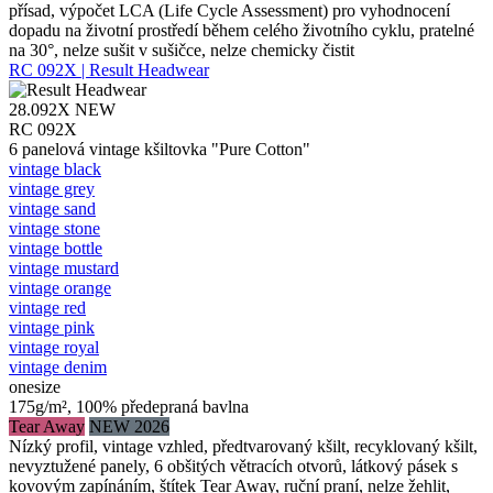
přísad, výpočet LCA (Life Cycle Assessment) pro vyhodnocení
dopadu na životní prostředí během celého životního cyklu, pratelné
na 30°, nelze sušit v sušičce, nelze chemicky čistit
RC 092X | Result Headwear
28.092X
NEW
RC 092X
6 panelová vintage kšiltovka "Pure Cotton"
vintage black
vintage grey
vintage sand
vintage stone
vintage bottle
vintage mustard
vintage orange
vintage red
vintage pink
vintage royal
vintage denim
onesize
175g/m², 100% předepraná bavlna
Tear Away
NEW 2026
Nízký profil, vintage vzhled, předtvarovaný kšilt, recyklovaný kšilt,
nevyztužené panely, 6 obšitých větracích otvorů, látkový pásek s
kovovým zapínáním, štítek Tear Away, ruční praní, nelze žehlit,