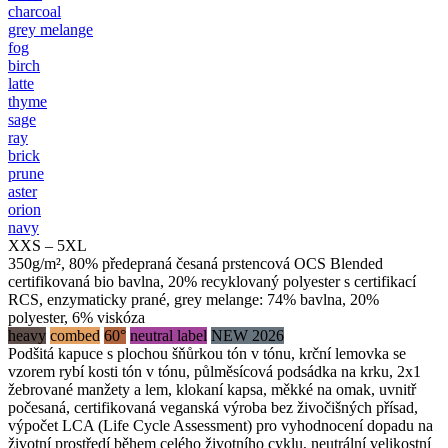
charcoal
grey melange
fog
birch
latte
thyme
sage
ray
brick
prune
aster
orion
navy
XXS – 5XL
350g/m², 80% předepraná česaná prstencová OCS Blended
certifikovaná bio bavlna, 20% recyklovaný polyester s certifikací
RCS, enzymaticky prané, grey melange: 74% bavlna, 20%
polyester, 6% viskóza
heavy
combed
60°
neutral label
NEW 2026
Podšitá kapuce s plochou šňůrkou tón v tónu, krční lemovka se
vzorem rybí kosti tón v tónu, půlměsícová podsádka na krku, 2x1
žebrované manžety a lem, klokaní kapsa, měkké na omak, uvnitř
počesaná, certifikovaná veganská výroba bez živočišných přísad,
výpočet LCA (Life Cycle Assessment) pro vyhodnocení dopadu na
životní prostředí během celého životního cyklu, neutrální velikostní