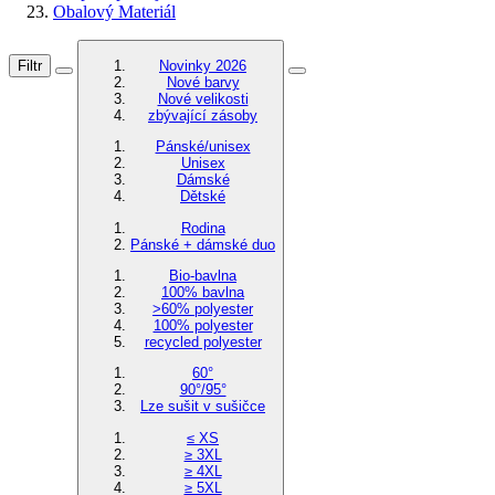
Obalový Materiál
Filtr
Novinky 2026
Nové barvy
Nové velikosti
zbývající zásoby
Pánské/unisex
Unisex
Dámské
Dětské
Rodina
Pánské + dámské duo
Bio-bavlna
100% bavlna
>60% polyester
100% polyester
recycled polyester
60°
90°/95°
Lze sušit v sušičce
≤ XS
≥ 3XL
≥ 4XL
≥ 5XL