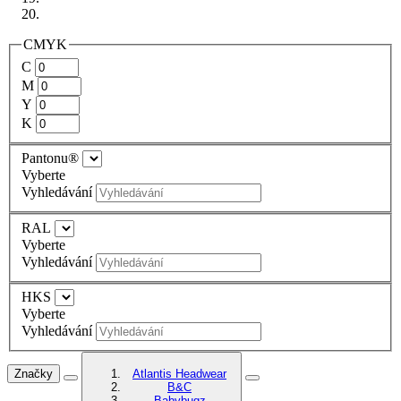
CMYK
C
M
Y
K
Pantonu®
Vyberte
Vyhledávání
RAL
Vyberte
Vyhledávání
HKS
Vyberte
Vyhledávání
Značky
Atlantis Headwear
B&C
Babybugz