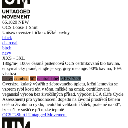
66.1020
NEW
OCS Loose T-Shirt
Unisex oversize tričko z těžké bavlny
black
charcoal
birch
navy
XXS – 3XL
180g/m², 100% česaná prstencová OCS certifikovaná bio bavlna,
enzymaticky prané, single jersey, grey melange: 90% bavlna, 10%
viskóza
heavy
combed
60°
neutral label
NEW 2026
Oversize, kulatý výstřih z žebrovaného úpletu, krční lemovka se
vzorem rybí kosti tón v tónu, měkké na omak, certifikovaná
veganská výroba bez živočišných přísad, výpočet LCA (Life Cycle
Assessment) pro vyhodnocení dopadu na životní prostředí během
celého životního cyklu, neutrální velikostní štítek, pratelné na 60°,
lze sušit v sušičce při nízké teplotě
OCS T-Shirt | Untagged Movement