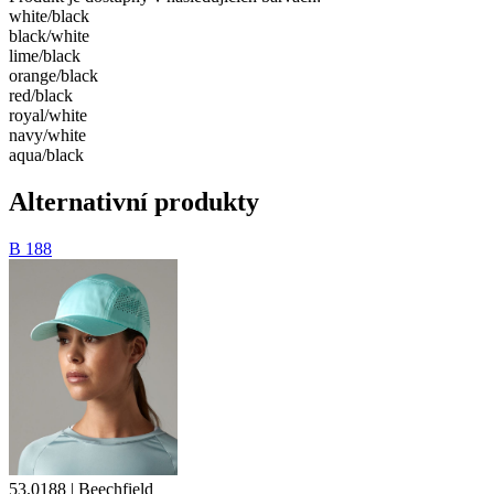
white/​black
black/​white
lime/​black
orange/​black
red/​black
royal/​white
navy/​white
aqua/​black
Alternativní produkty
B 188
53.0188 | Beechfield