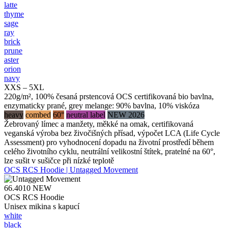
latte
thyme
sage
ray
brick
prune
aster
orion
navy
XXS – 5XL
220g/m², 100% česaná prstencová OCS certifikovaná bio bavlna,
enzymaticky prané, grey melange: 90% bavlna, 10% viskóza
heavy
combed
60°
neutral label
NEW 2026
Žebrovaný límec a manžety, měkké na omak, certifikovaná
veganská výroba bez živočišných přísad, výpočet LCA (Life Cycle
Assessment) pro vyhodnocení dopadu na životní prostředí během
celého životního cyklu, neutrální velikostní štítek, pratelné na 60°,
lze sušit v sušičce při nízké teplotě
OCS RCS Hoodie | Untagged Movement
66.4010
NEW
OCS RCS Hoodie
Unisex mikina s kapucí
white
black