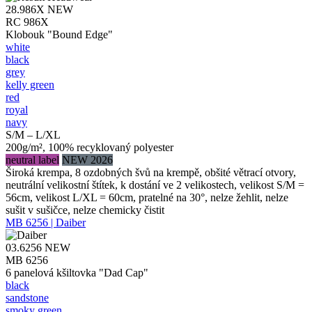
28.986X
NEW
RC 986X
Klobouk "Bound Edge"
white
black
grey
kelly green
red
royal
navy
S/M – L/XL
200g/m², 100% recyklovaný polyester
neutral label
NEW 2026
Široká krempa, 8 ozdobných švů na krempě, obšité větrací otvory,
neutrální velikostní štítek, k dostání ve 2 velikostech, velikost S/M =
56cm, velikost L/XL = 60cm, pratelné na 30°, nelze žehlit, nelze
sušit v sušičce, nelze chemicky čistit
MB 6256 | Daiber
03.6256
NEW
MB 6256
6 panelová kšiltovka "Dad Cap"
black
sandstone
smoky green