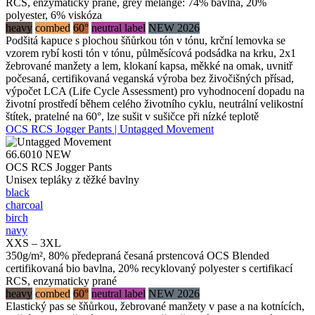
RCS, enzymaticky prané, grey melange: 74% bavlna, 20%
polyester, 6% viskóza
heavy
combed
60°
neutral label
NEW 2026
Podšitá kapuce s plochou šňůrkou tón v tónu, krční lemovka se
vzorem rybí kosti tón v tónu, půlměsícová podsádka na krku, 2x1
žebrované manžety a lem, klokaní kapsa, měkké na omak, uvnitř
počesaná, certifikovaná veganská výroba bez živočišných přísad,
výpočet LCA (Life Cycle Assessment) pro vyhodnocení dopadu na
životní prostředí během celého životního cyklu, neutrální velikostní
štítek, pratelné na 60°, lze sušit v sušičce při nízké teplotě
OCS RCS Jogger Pants | Untagged Movement
66.6010
NEW
OCS RCS Jogger Pants
Unisex tepláky z těžké bavlny
black
charcoal
birch
navy
XXS – 3XL
350g/m², 80% předepraná česaná prstencová OCS Blended
certifikovaná bio bavlna, 20% recyklovaný polyester s certifikací
RCS, enzymaticky prané
heavy
combed
60°
neutral label
NEW 2026
Elastický pas se šňůrkou, žebrované manžety v pase a na kotnících,