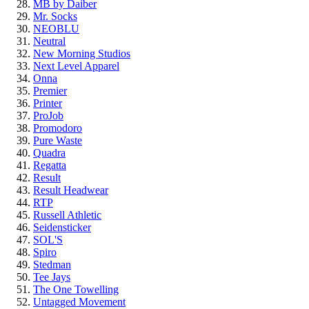
MB by Daiber
Mr. Socks
NEOBLU
Neutral
New Morning Studios
Next Level Apparel
Onna
Premier
Printer
ProJob
Promodoro
Pure Waste
Quadra
Regatta
Result
Result Headwear
RTP
Russell Athletic
Seidensticker
SOL'S
Spiro
Stedman
Tee Jays
The One Towelling
Untagged Movement