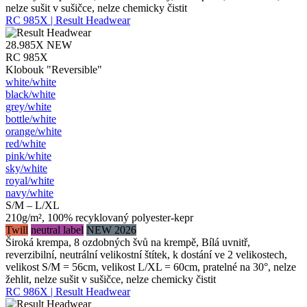
nelze sušit v sušičce, nelze chemicky čistit
RC 985X | Result Headwear
28.985X
NEW
RC 985X
Klobouk "Reversible"
white/​white
black/​white
grey/​white
bottle/​white
orange/​white
red/​white
pink/​white
sky/​white
royal/​white
navy/​white
S/M – L/XL
210g/m², 100% recyklovaný polyester-kepr
Twill
neutral label
NEW 2026
Široká krempa, 8 ozdobných švů na krempě, Bílá uvnitř,
reverzibilní, neutrální velikostní štítek, k dostání ve 2 velikostech,
velikost S/M = 56cm, velikost L/XL = 60cm, pratelné na 30°, nelze
žehlit, nelze sušit v sušičce, nelze chemicky čistit
RC 986X | Result Headwear