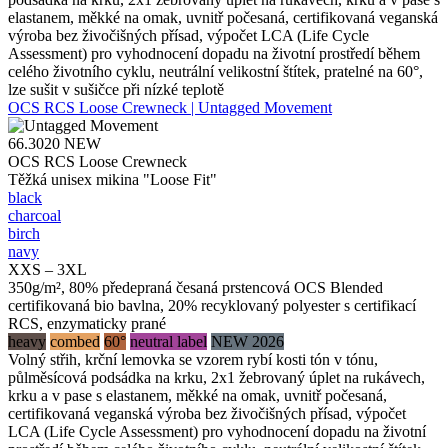
elastanem, měkké na omak, uvnitř počesaná, certifikovaná veganská
výroba bez živočišných přísad, výpočet LCA (Life Cycle
Assessment) pro vyhodnocení dopadu na životní prostředí během
celého životního cyklu, neutrální velikostní štítek, pratelné na 60°,
lze sušit v sušičce při nízké teplotě
OCS RCS Loose Crewneck | Untagged Movement
66.3020
NEW
OCS RCS Loose Crewneck
Těžká unisex mikina "Loose Fit"
black
charcoal
birch
navy
XXS – 3XL
350g/m², 80% předepraná česaná prstencová OCS Blended
certifikovaná bio bavlna, 20% recyklovaný polyester s certifikací
RCS, enzymaticky prané
heavy
combed
60°
neutral label
NEW 2026
Volný střih, krční lemovka se vzorem rybí kosti tón v tónu,
půlměsícová podsádka na krku, 2x1 žebrovaný úplet na rukávech,
krku a v pase s elastanem, měkké na omak, uvnitř počesaná,
certifikovaná veganská výroba bez živočišných přísad, výpočet
LCA (Life Cycle Assessment) pro vyhodnocení dopadu na životní