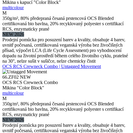
Mikina s kapucí "Color Block"
multicolour
M
350g/m², 80% předepraná česaná prstencová OCS Blended
certifikovaná bio bavlna, 20% recyklovaný polyester s certifikací
RCS, enzymaticky prané
NEW 2026
Prodejní pomůcka pro posuzení barev a kvality, obsahuje 4 barev,
uvnitř počesaná, certifikovaná veganská výroba bez živočišných
přísad, výpočet LCA (Life Cycle Assessment) pro vyhodnocení
dopadu na životní prostředí během celého životního cyklu, pratelné
na 30°, nelze sušit v sušičce, nelze chemicky čistit
OCS RCS Crewneck Combo | Untagged Movement
66.ZF02
NEW
OCS RCS Crewneck Combo
Mikina "Color Block"
multicolour
M
350g/m², 80% předepraná česaná prstencová OCS Blended
certifikovaná bio bavlna, 20% recyklovaný polyester s certifikací
RCS, enzymaticky prané
NEW 2026
Prodejní pomůcka pro posuzení barev a kvality, obsahuje 4 barev,
uvnitř počesaná, certifikovaná veganská výroba bez živočišných