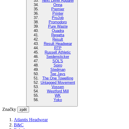
Next Level Apparel
Onna
Premier
Printer
ProJob
Promodoro
Pure Waste
Quadra
Regatta
Result
Result Headwear
RTP
Russell Athletic
Seidensticker
SOL'S
Spiro
Stedman
Tee Jays
The One Towelling
Untagged Movement
Vossen
Westford Mill
WK
Yoko
Značky
zpět
Atlantis Headwear
B&C