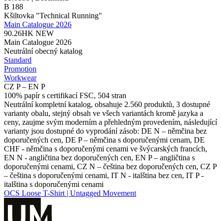
B 188
Kšiltovka "Technical Running"
Main Catalogue 2026
90.26HK
NEW
Main Catalogue 2026
Neutrální obecný katalog
Standard
Promotion
Workwear
CZ P – EN P
100% papír s certifikací FSC, 504 stran
Neutrální kompletní katalog, obsahuje 2.560 produktů, 3 dostupné
varianty obalu, stejný obsah ve všech variantách kromě jazyka a
ceny, zaujme svým moderním a přehledným provedením, následující
varianty jsou dostupné do vyprodání zásob: DE N – němčina bez
doporučených cen, DE P – němčina s doporučenými cenam, DE
CHF - němčina s doporučenými cenami ve švýcarských francích,
EN N - angličtina bez doporučených cen, EN P – angličtina s
doporučenými cenami, CZ N – čeština bez doporučených cen, CZ P
– čeština s doporučenými cenami, IT N - italština bez cen, IT P -
italština s doporučenými cenami
OCS Loose T-Shirt | Untagged Movement