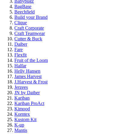
Babybugz
BagBase
Beechfield
Build your Brand
Clique
Craft Corporate
Craft Teamwear
Cutter & Buck
Daiber
Fare
Flexfit
Fruit of the Loom
Halfar
Helly Hansen
James Harvest
J.Harvest & Frost
Jerzees
JN by Daiber
Kariban
Kariban ProAct
Kimood
Korntex
Kustom Kit
K-up
Mantis