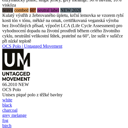
viskóza
heavy
combed
60°
neutral label
NEW 2026
Kulatý výstřih z žebrovaného úpletu, krční lemovka se vzorem rybí
kosti tón v tónu, měkké na omak, certifikovaná veganská výroba
bez živočišných přísad, výpočet LCA (Life Cycle Assessment) pro
vyhodnocení dopadu na životní prostředí během celého životního
cyklu, neutrální velikostní štítek, pratelné na 60°, lze sušit v sušičce
při nízké teplotě
OCS Polo | Untagged Movement
66.2010
NEW
OCS Polo
Unisex piqué polo z těžké bavlny
white
black
charcoal
grey melange
fog
birch