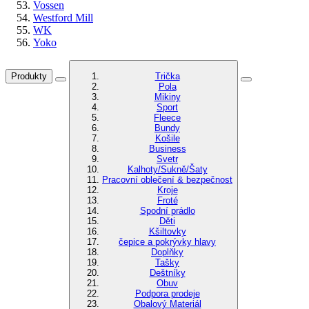
Vossen
Westford Mill
WK
Yoko
Produkty
Trička
Pola
Mikiny
Sport
Fleece
Bundy
Košile
Business
Svetr
Kalhoty/Sukně/Šaty
Pracovní oblečení & bezpečnost
Kroje
Froté
Spodní prádlo
Děti
Kšiltovky
čepice a pokrývky hlavy
Doplňky
Tašky
Deštníky
Obuv
Podpora prodeje
Obalový Materiál