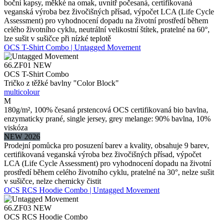
boční kapsy, měkké na omak, uvnitř počesaná, certifikovaná
veganská výroba bez živočišných přísad, výpočet LCA (Life Cycle
Assessment) pro vyhodnocení dopadu na životní prostředí během
celého životního cyklu, neutrální velikostní štítek, pratelné na 60°,
lze sušit v sušičce při nízké teplotě
OCS T-Shirt Combo | Untagged Movement
66.ZF01
NEW
OCS T-Shirt Combo
Tričko z těžké bavlny "Color Block"
multicolour
M
180g/m², 100% česaná prstencová OCS certifikovaná bio bavlna,
enzymaticky prané, single jersey, grey melange: 90% bavlna, 10%
viskóza
NEW 2026
Prodejní pomůcka pro posuzení barev a kvality, obsahuje 9 barev,
certifikovaná veganská výroba bez živočišných přísad, výpočet
LCA (Life Cycle Assessment) pro vyhodnocení dopadu na životní
prostředí během celého životního cyklu, pratelné na 30°, nelze sušit
v sušičce, nelze chemicky čistit
OCS RCS Hoodie Combo | Untagged Movement
66.ZF03
NEW
OCS RCS Hoodie Combo