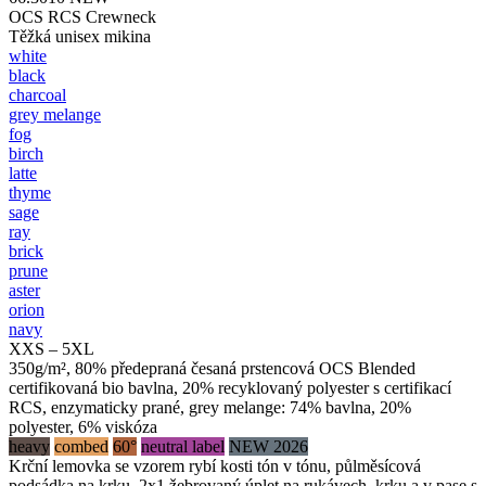
OCS RCS Crewneck
Těžká unisex mikina
white
black
charcoal
grey melange
fog
birch
latte
thyme
sage
ray
brick
prune
aster
orion
navy
XXS – 5XL
350g/m², 80% předepraná česaná prstencová OCS Blended
certifikovaná bio bavlna, 20% recyklovaný polyester s certifikací
RCS, enzymaticky prané, grey melange: 74% bavlna, 20%
polyester, 6% viskóza
heavy
combed
60°
neutral label
NEW 2026
Krční lemovka se vzorem rybí kosti tón v tónu, půlměsícová
podsádka na krku, 2x1 žebrovaný úplet na rukávech, krku a v pase s