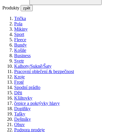
Produkty
zpět
Trička
Pola
Mikiny
Sport
Fleece
Bundy
Košile
Business
Svetr
Kalhoty/Sukně/Šaty
Pracovní oblečení & bezpečnost
Kroje
Froté
Spodní prádlo
Děti
Kšiltovky
čepice a pokrývky hlavy
Doplňky
Tašky
Deštníky
Obuv
Podpora prodeje