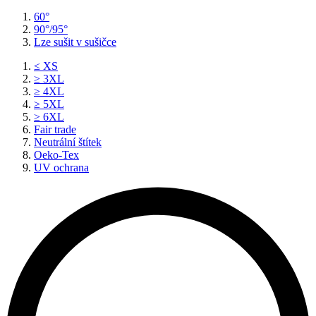
60°
90°/95°
Lze sušit v sušičce
≤ XS
≥ 3XL
≥ 4XL
≥ 5XL
≥ 6XL
Fair trade
Neutrální štítek
Oeko-Tex
UV ochrana