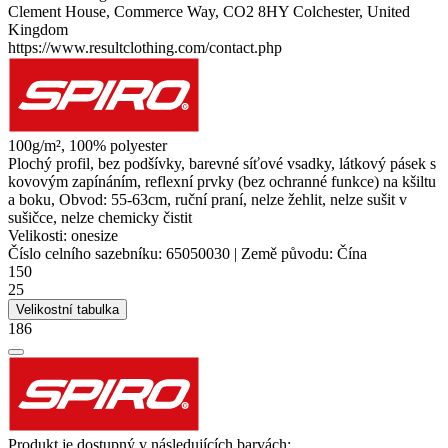
Clement House, Commerce Way, CO2 8HY Colchester, United
Kingdom
https://www.resultclothing.com/contact.php
100g/m², 100%
polyester
Plochý profil, bez podšívky, barevné síťové vsadky, látkový pásek s
kovovým zapínáním, reflexní prvky (bez ochranné funkce) na kšiltu
a boku, Obvod: 55-63cm, ruční praní, nelze žehlit, nelze sušit v
sušičce, nelze chemicky čistit
Velikosti:
onesize
Číslo celního sazebníku:
65050030
|
Země původu:
Čína
150
25
Velikostní tabulka
186
Produkt je dostupný v následujících barvách: