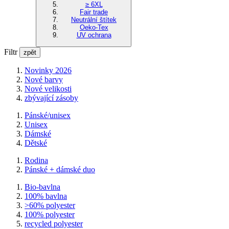
≥ 6XL
Fair trade
Neutrální štítek
Oeko-Tex
UV ochrana
Filtr
zpět
Novinky 2026
Nové barvy
Nové velikosti
zbývající zásoby
Pánské/unisex
Unisex
Dámské
Dětské
Rodina
Pánské + dámské duo
Bio-bavlna
100% bavlna
>60% polyester
100% polyester
recycled polyester