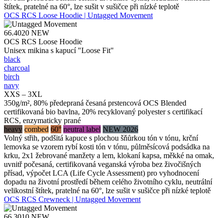
štítek, pratelné na 60°, lze sušit v sušičce při nízké teplotě
OCS RCS Loose Hoodie | Untagged Movement
66.4020
NEW
OCS RCS Loose Hoodie
Unisex mikina s kapucí "Loose Fit"
black
charcoal
birch
navy
XXS – 3XL
350g/m², 80% předepraná česaná prstencová OCS Blended
certifikovaná bio bavlna, 20% recyklovaný polyester s certifikací
RCS, enzymaticky prané
heavy
combed
60°
neutral label
NEW 2026
Volný střih, podšitá kapuce s plochou šňůrkou tón v tónu, krční
lemovka se vzorem rybí kosti tón v tónu, půlměsícová podsádka na
krku, 2x1 žebrované manžety a lem, klokaní kapsa, měkké na omak,
uvnitř počesaná, certifikovaná veganská výroba bez živočišných
přísad, výpočet LCA (Life Cycle Assessment) pro vyhodnocení
dopadu na životní prostředí během celého životního cyklu, neutrální
velikostní štítek, pratelné na 60°, lze sušit v sušičce při nízké teplotě
OCS RCS Crewneck | Untagged Movement
66.3010
NEW