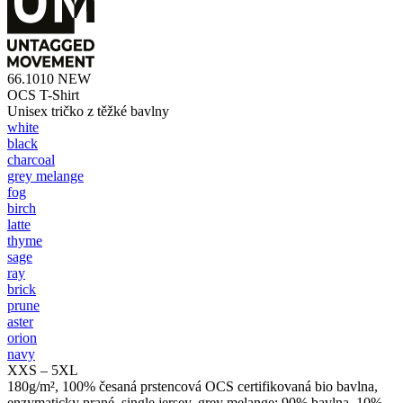
66.1010
NEW
OCS T-Shirt
Unisex tričko z těžké bavlny
white
black
charcoal
grey melange
fog
birch
latte
thyme
sage
ray
brick
prune
aster
orion
navy
XXS – 5XL
180g/m², 100% česaná prstencová OCS certifikovaná bio bavlna,
enzymaticky prané, single jersey, grey melange: 90% bavlna, 10%