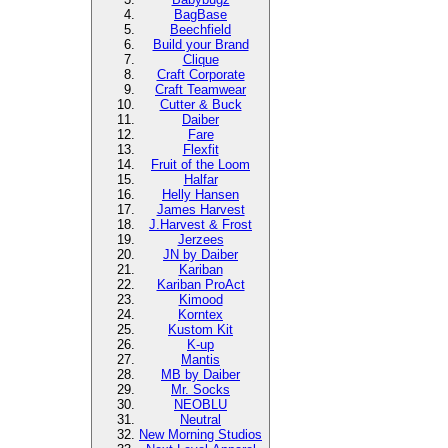
BagBase
Beechfield
Build your Brand
Clique
Craft Corporate
Craft Teamwear
Cutter & Buck
Daiber
Fare
Flexfit
Fruit of the Loom
Halfar
Helly Hansen
James Harvest
J.Harvest & Frost
Jerzees
JN by Daiber
Kariban
Kariban ProAct
Kimood
Korntex
Kustom Kit
K-up
Mantis
MB by Daiber
Mr. Socks
NEOBLU
Neutral
New Morning Studios