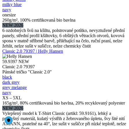
milky blue
navy
onesize
260g/m², 100% certifikovaná bio bavlna
NEW 2026
6 ozdobných švů na kšiltu, polstrované potítko, nevyztužené přední
panely, střední profil kšiltovky, 6 obšitých větracích otvorů, kovová
spona v matně stříbrné barvě, přiléhající na čelo, ruční praní, nelze
žehlit, nelze sušit v sušičce, nelze chemicky čistit
Classic 2.0 79397 | Helly Hansen
59.9397
NEW
Classic 2.0 79397
Pánské tričko "Classic 2.0"
black
dark grey
grey melange
navy
XS – 5XL
165g/m², 80% certifikovaná bio bavlna, 20% recyklovaný polyester
NEW 2026
Vylepšený model k T-Shirt Classic (artikl: 59.9161), lehký a
prodyšný materiál, kulatý výstřih z žebrovaného úpletu, švy šité nití
AMANN, pratelné na 40°, lze sušit v sušičce při nízké teplotě, nelze
chemicky čistit