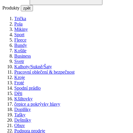
Produkty
zpět
Trička
Pola
Mikiny
Sport
Fleece
Bundy
Košile
Business
Svetr
Kalhoty/Sukně/Šaty
Pracovní oblečení & bezpečnost
Kroje
Froté
Spodní prádlo
Děti
Kšiltovky
čepice a pokrývky hlavy
Doplňky
Tašky
Deštníky
Obuv
Podpora prodeje