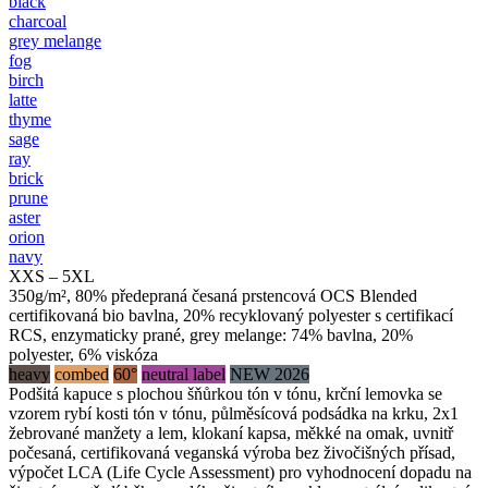
black
charcoal
grey melange
fog
birch
latte
thyme
sage
ray
brick
prune
aster
orion
navy
XXS – 5XL
350g/m², 80% předepraná česaná prstencová OCS Blended
certifikovaná bio bavlna, 20% recyklovaný polyester s certifikací
RCS, enzymaticky prané, grey melange: 74% bavlna, 20%
polyester, 6% viskóza
heavy
combed
60°
neutral label
NEW 2026
Podšitá kapuce s plochou šňůrkou tón v tónu, krční lemovka se
vzorem rybí kosti tón v tónu, půlměsícová podsádka na krku, 2x1
žebrované manžety a lem, klokaní kapsa, měkké na omak, uvnitř
počesaná, certifikovaná veganská výroba bez živočišných přísad,
výpočet LCA (Life Cycle Assessment) pro vyhodnocení dopadu na