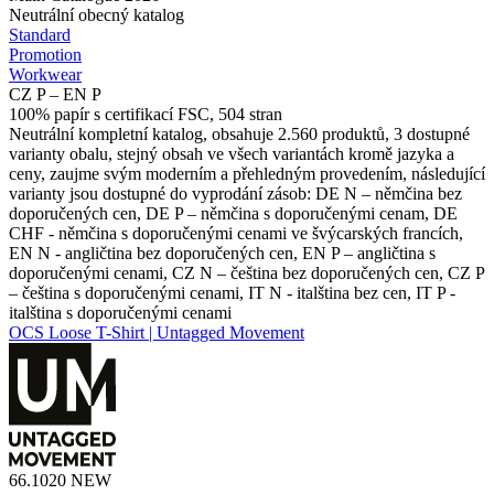
Neutrální obecný katalog
Standard
Promotion
Workwear
CZ P – EN P
100% papír s certifikací FSC, 504 stran
Neutrální kompletní katalog, obsahuje 2.560 produktů, 3 dostupné
varianty obalu, stejný obsah ve všech variantách kromě jazyka a
ceny, zaujme svým moderním a přehledným provedením, následující
varianty jsou dostupné do vyprodání zásob: DE N – němčina bez
doporučených cen, DE P – němčina s doporučenými cenam, DE
CHF - němčina s doporučenými cenami ve švýcarských francích,
EN N - angličtina bez doporučených cen, EN P – angličtina s
doporučenými cenami, CZ N – čeština bez doporučených cen, CZ P
– čeština s doporučenými cenami, IT N - italština bez cen, IT P -
italština s doporučenými cenami
OCS Loose T-Shirt | Untagged Movement
66.1020
NEW