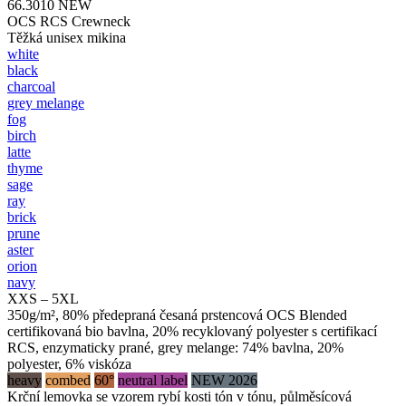
66.3010
NEW
OCS RCS Crewneck
Těžká unisex mikina
white
black
charcoal
grey melange
fog
birch
latte
thyme
sage
ray
brick
prune
aster
orion
navy
XXS – 5XL
350g/m², 80% předepraná česaná prstencová OCS Blended
certifikovaná bio bavlna, 20% recyklovaný polyester s certifikací
RCS, enzymaticky prané, grey melange: 74% bavlna, 20%
polyester, 6% viskóza
heavy
combed
60°
neutral label
NEW 2026
Krční lemovka se vzorem rybí kosti tón v tónu, půlměsícová