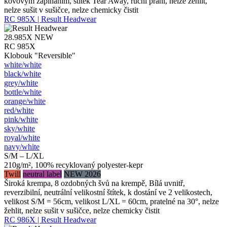
kovovým zapínáním, štítek Tear Away, ruční praní, nelze žehlit,
nelze sušit v sušičce, nelze chemicky čistit
RC 985X | Result Headwear
28.985X
NEW
RC 985X
Klobouk "Reversible"
white/​white
black/​white
grey/​white
bottle/​white
orange/​white
red/​white
pink/​white
sky/​white
royal/​white
navy/​white
S/M – L/XL
210g/m², 100% recyklovaný polyester-kepr
Twill
neutral label
NEW 2026
Široká krempa, 8 ozdobných švů na krempě, Bílá uvnitř,
reverzibilní, neutrální velikostní štítek, k dostání ve 2 velikostech,
velikost S/M = 56cm, velikost L/XL = 60cm, pratelné na 30°, nelze
žehlit, nelze sušit v sušičce, nelze chemicky čistit
RC 986X | Result Headwear