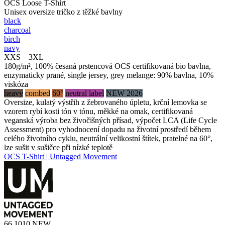
OCS Loose T-Shirt
Unisex oversize tričko z těžké bavlny
black
charcoal
birch
navy
XXS – 3XL
180g/m², 100% česaná prstencová OCS certifikovaná bio bavlna,
enzymaticky prané, single jersey, grey melange: 90% bavlna, 10%
viskóza
heavy
combed
60°
neutral label
NEW 2026
Oversize, kulatý výstřih z žebrovaného úpletu, krční lemovka se
vzorem rybí kosti tón v tónu, měkké na omak, certifikovaná
veganská výroba bez živočišných přísad, výpočet LCA (Life Cycle
Assessment) pro vyhodnocení dopadu na životní prostředí během
celého životního cyklu, neutrální velikostní štítek, pratelné na 60°,
lze sušit v sušičce při nízké teplotě
OCS T-Shirt | Untagged Movement
66.1010
NEW