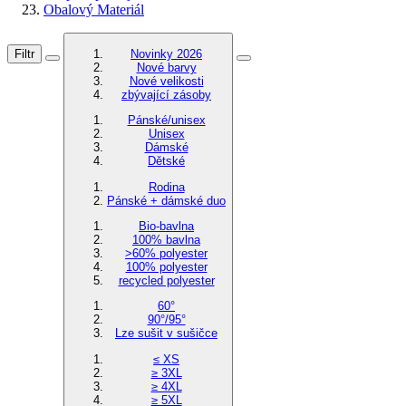
Obalový Materiál
Filtr
Novinky 2026
Nové barvy
Nové velikosti
zbývající zásoby
Pánské/unisex
Unisex
Dámské
Dětské
Rodina
Pánské + dámské duo
Bio-bavlna
100% bavlna
>60% polyester
100% polyester
recycled polyester
60°
90°/95°
Lze sušit v sušičce
≤ XS
≥ 3XL
≥ 4XL
≥ 5XL