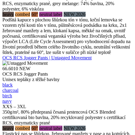
RCS, enzymaticky prané, grey melange: 74% bavlna, 20%
polyester, 6% viskóza
heavy
combed
60°
neutral label
NEW 2026
Podšitá kapuce s plochou šňůrkou tón v tónu, krční lemovka se
vzorem rybí kosti tón v tónu, půlměsícová podsádka na krku, 2x1
žebrované manžety a lem, klokaní kapsa, měkké na omak, uvnitř
počesaná, certifikovaná veganská výroba bez živočišných přísad,
výpočet LCA (Life Cycle Assessment) pro vyhodnocení dopadu na
životní prostředí během celého životního cyklu, neutrální velikostní
štítek, pratelné na 60°, lze sušit v sušičce při nízké teplotě
OCS RCS Jogger Pants | Untagged Movement
66.6010
NEW
OCS RCS Jogger Pants
Unisex tepláky z těžké bavlny
black
charcoal
birch
navy
XXS – 3XL
350g/m², 80% předepraná česaná prstencová OCS Blended
certifikovaná bio bavlna, 20% recyklovaný polyester s certifikací
RCS, enzymaticky prané
heavy
combed
60°
neutral label
NEW 2026
Elastický pas se šňůrkou, žebrované manžety v pase a na kotnících,