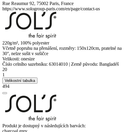
Rue Reaumur 92, 75002 Paris, France
https://www.sologroup-paris.com/en/page/contact-us
220g/m², 100%
polyester
Včetně popruhu na přenášení, rozměry: 150x120cm, pratelné na
30°, nelze sušit v sušičce
Velikosti:
onesize
Číslo celního sazebníku:
63014010
|
Země původu:
Bangladéš
20
1
Velikostní tabulka
494
Produkt je dostupný v následujících barvách:
charcoal grey