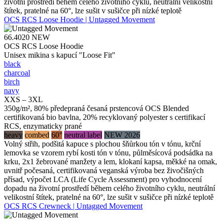
životní prostředí během celého životního cyklu, neutrální velikostní
štítek, pratelné na 60°, lze sušit v sušičce při nízké teplotě
OCS RCS Loose Hoodie | Untagged Movement
66.4020
NEW
OCS RCS Loose Hoodie
Unisex mikina s kapucí "Loose Fit"
black
charcoal
birch
navy
XXS – 3XL
350g/m², 80% předepraná česaná prstencová OCS Blended
certifikovaná bio bavlna, 20% recyklovaný polyester s certifikací
RCS, enzymaticky prané
heavy
combed
60°
neutral label
NEW 2026
Volný střih, podšitá kapuce s plochou šňůrkou tón v tónu, krční
lemovka se vzorem rybí kosti tón v tónu, půlměsícová podsádka na
krku, 2x1 žebrované manžety a lem, klokaní kapsa, měkké na omak,
uvnitř počesaná, certifikovaná veganská výroba bez živočišných
přísad, výpočet LCA (Life Cycle Assessment) pro vyhodnocení
dopadu na životní prostředí během celého životního cyklu, neutrální
velikostní štítek, pratelné na 60°, lze sušit v sušičce při nízké teplotě
OCS RCS Crewneck | Untagged Movement