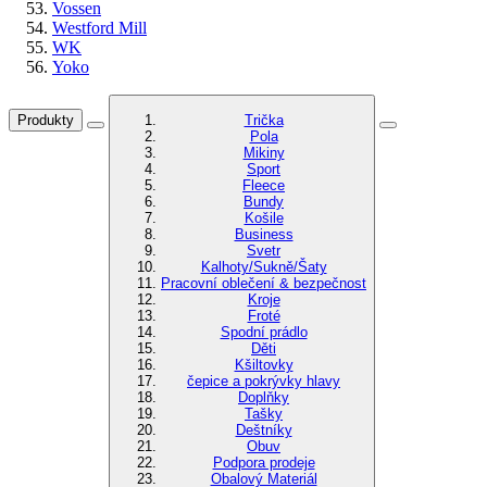
Vossen
Westford Mill
WK
Yoko
Produkty
Trička
Pola
Mikiny
Sport
Fleece
Bundy
Košile
Business
Svetr
Kalhoty/Sukně/Šaty
Pracovní oblečení & bezpečnost
Kroje
Froté
Spodní prádlo
Děti
Kšiltovky
čepice a pokrývky hlavy
Doplňky
Tašky
Deštníky
Obuv
Podpora prodeje
Obalový Materiál