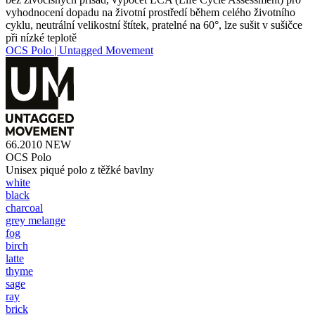
vyhodnocení dopadu na životní prostředí během celého životního
cyklu, neutrální velikostní štítek, pratelné na 60°, lze sušit v sušičce
při nízké teplotě
OCS Polo | Untagged Movement
66.2010
NEW
OCS Polo
Unisex piqué polo z těžké bavlny
white
black
charcoal
grey melange
fog
birch
latte
thyme
sage
ray
brick