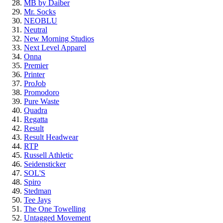
MB by Daiber
Mr. Socks
NEOBLU
Neutral
New Morning Studios
Next Level Apparel
Onna
Premier
Printer
ProJob
Promodoro
Pure Waste
Quadra
Regatta
Result
Result Headwear
RTP
Russell Athletic
Seidensticker
SOL'S
Spiro
Stedman
Tee Jays
The One Towelling
Untagged Movement