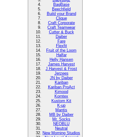
BagBase
Beechfield
Build your Brand
Clique
Craft Corporate
Craft Teamwear
Cutter & Buck
Daiber
Fare
Flexfit
Fruit of the Loom
Halfar
Helly Hansen
James Harvest
J.Harvest & Frost
Jerzees
JN by Daiber
Kariban
Kariban ProAct
Kimood
Korntex
Kustom Kit
K-up
Mantis
MB by Daiber
Mr. Socks
NEOBLU
Neutral
New Morning Studios