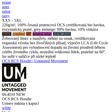
prune
aster
orion
navy
XXS – 5XL
220g/m², 100% česaná prstencová OCS certifikovaná bio bavlna,
enzymaticky prané, grey melange: 90% bavlna, 10% viskóza
heavy
combed
60°
neutral label
NEW 2026
Žebrovaný límec a manžety, měkké na omak, certifikovaná
veganská výroba bez živočišných přísad, výpočet LCA (Life Cycle
Assessment) pro vyhodnocení dopadu na životní prostředí během
celého životního cyklu, neutrální velikostní štítek, pratelné na 60°,
lze sušit v sušičce při nízké teplotě
OCS RCS Hoodie | Untagged Movement
66.4010
NEW
OCS RCS Hoodie
Unisex mikina s kapucí
white