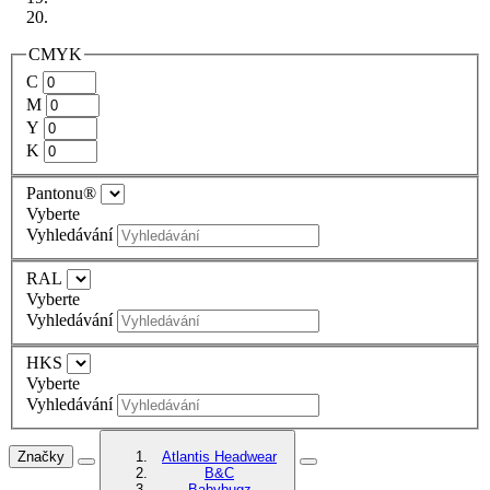
CMYK
C
M
Y
K
Pantonu®
Vyberte
Vyhledávání
RAL
Vyberte
Vyhledávání
HKS
Vyberte
Vyhledávání
Značky
Atlantis Headwear
B&C
Babybugz