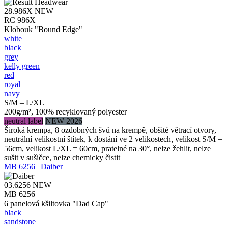
28.986X
NEW
RC 986X
Klobouk "Bound Edge"
white
black
grey
kelly green
red
royal
navy
S/M – L/XL
200g/m², 100% recyklovaný polyester
neutral label
NEW 2026
Široká krempa, 8 ozdobných švů na krempě, obšité větrací otvory,
neutrální velikostní štítek, k dostání ve 2 velikostech, velikost S/M =
56cm, velikost L/XL = 60cm, pratelné na 30°, nelze žehlit, nelze
sušit v sušičce, nelze chemicky čistit
MB 6256 | Daiber
03.6256
NEW
MB 6256
6 panelová kšiltovka "Dad Cap"
black
sandstone