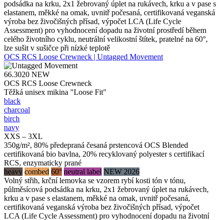
podsádka na krku, 2x1 žebrovaný úplet na rukávech, krku a v pase s
elastanem, měkké na omak, uvnitř počesaná, certifikovaná veganská
výroba bez živočišných přísad, výpočet LCA (Life Cycle
Assessment) pro vyhodnocení dopadu na životní prostředí během
celého životního cyklu, neutrální velikostní štítek, pratelné na 60°,
lze sušit v sušičce při nízké teplotě
OCS RCS Loose Crewneck | Untagged Movement
66.3020
NEW
OCS RCS Loose Crewneck
Těžká unisex mikina "Loose Fit"
black
charcoal
birch
navy
XXS – 3XL
350g/m², 80% předepraná česaná prstencová OCS Blended
certifikovaná bio bavlna, 20% recyklovaný polyester s certifikací
RCS, enzymaticky prané
heavy
combed
60°
neutral label
NEW 2026
Volný střih, krční lemovka se vzorem rybí kosti tón v tónu,
půlměsícová podsádka na krku, 2x1 žebrovaný úplet na rukávech,
krku a v pase s elastanem, měkké na omak, uvnitř počesaná,
certifikovaná veganská výroba bez živočišných přísad, výpočet
LCA (Life Cycle Assessment) pro vyhodnocení dopadu na životní