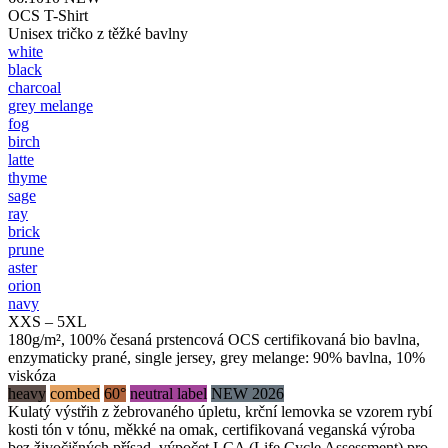
OCS T-Shirt
Unisex tričko z těžké bavlny
white
black
charcoal
grey melange
fog
birch
latte
thyme
sage
ray
brick
prune
aster
orion
navy
XXS – 5XL
180g/m², 100% česaná prstencová OCS certifikovaná bio bavlna,
enzymaticky prané, single jersey, grey melange: 90% bavlna, 10%
viskóza
heavy
combed
60°
neutral label
NEW 2026
Kulatý výstřih z žebrovaného úpletu, krční lemovka se vzorem rybí
kosti tón v tónu, měkké na omak, certifikovaná veganská výroba
bez živočišných přísad, výpočet LCA (Life Cycle Assessment) pro