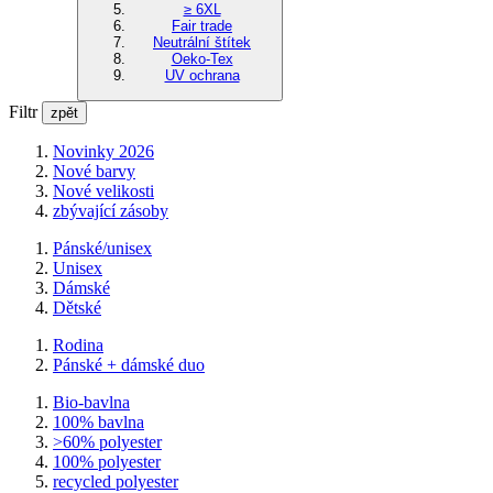
≥ 6XL
Fair trade
Neutrální štítek
Oeko-Tex
UV ochrana
Filtr
zpět
Novinky 2026
Nové barvy
Nové velikosti
zbývající zásoby
Pánské/unisex
Unisex
Dámské
Dětské
Rodina
Pánské + dámské duo
Bio-bavlna
100% bavlna
>60% polyester
100% polyester
recycled polyester