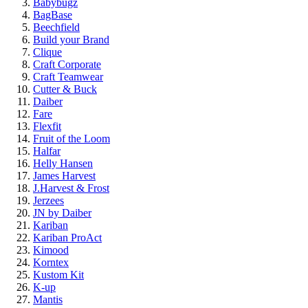
Babybugz
BagBase
Beechfield
Build your Brand
Clique
Craft Corporate
Craft Teamwear
Cutter & Buck
Daiber
Fare
Flexfit
Fruit of the Loom
Halfar
Helly Hansen
James Harvest
J.Harvest & Frost
Jerzees
JN by Daiber
Kariban
Kariban ProAct
Kimood
Korntex
Kustom Kit
K-up
Mantis