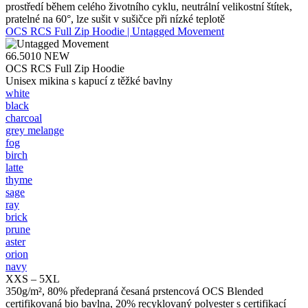
prostředí během celého životního cyklu, neutrální velikostní štítek,
pratelné na 60°, lze sušit v sušičce při nízké teplotě
OCS RCS Full Zip Hoodie | Untagged Movement
66.5010
NEW
OCS RCS Full Zip Hoodie
Unisex mikina s kapucí z těžké bavlny
white
black
charcoal
grey melange
fog
birch
latte
thyme
sage
ray
brick
prune
aster
orion
navy
XXS – 5XL
350g/m², 80% předepraná česaná prstencová OCS Blended
certifikovaná bio bavlna, 20% recyklovaný polyester s certifikací