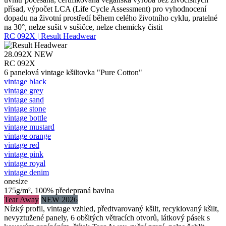
přísad, výpočet LCA (Life Cycle Assessment) pro vyhodnocení
dopadu na životní prostředí během celého životního cyklu, pratelné
na 30°, nelze sušit v sušičce, nelze chemicky čistit
RC 092X | Result Headwear
28.092X
NEW
RC 092X
6 panelová vintage kšiltovka "Pure Cotton"
vintage black
vintage grey
vintage sand
vintage stone
vintage bottle
vintage mustard
vintage orange
vintage red
vintage pink
vintage royal
vintage denim
onesize
175g/m², 100% předepraná bavlna
Tear Away
NEW 2026
Nízký profil, vintage vzhled, předtvarovaný kšilt, recyklovaný kšilt,
nevyztužené panely, 6 obšitých větracích otvorů, látkový pásek s