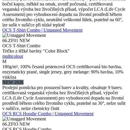
boční kapsy, měkké na omak, uvnitř počesaná, certifikovaná
veganská výroba bez živočišných přísad, výpočet LCA (Life Cycle
Assessment) pro vyhodnocení dopadu na životní prostředí během
celého životního cyklu, neutrální velikostní štítek, pratelné na 60°,
lze sušit v sušičce při nízké teplotě
OCS T-Shirt Combo | Untagged Movement
66.ZF01
NEW
OCS T-Shirt Combo
Tričko z těžké bavlny "Color Block"
multicolour
M
180g/m², 100% česaná prstencová OCS certifikovaná bio bavlna,
enzymaticky prané, single jersey, grey melange: 90% bavlna, 10%
viskóza
NEW 2026
Prodejní pomůcka pro posuzení barev a kvality, obsahuje 9 barev,
certifikovaná veganská výroba bez živočišných přísad, výpočet
LCA (Life Cycle Assessment) pro vyhodnocení dopadu na životní
prostředí během celého životního cyklu, pratelné na 30°, nelze sušit
v sušičce, nelze chemicky čistit
OCS RCS Hoodie Combo | Untagged Movement
66.ZF03
NEW
OCS RCS Hoodie Combo