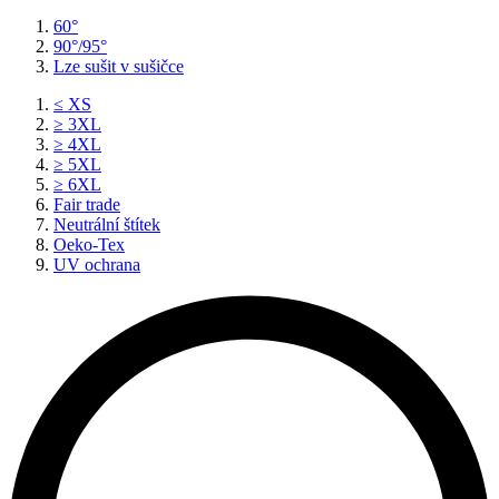
60°
90°/95°
Lze sušit v sušičce
≤ XS
≥ 3XL
≥ 4XL
≥ 5XL
≥ 6XL
Fair trade
Neutrální štítek
Oeko-Tex
UV ochrana