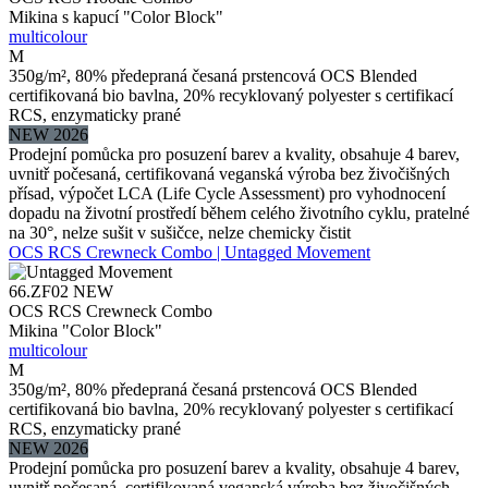
Mikina s kapucí "Color Block"
multicolour
M
350g/m², 80% předepraná česaná prstencová OCS Blended
certifikovaná bio bavlna, 20% recyklovaný polyester s certifikací
RCS, enzymaticky prané
NEW 2026
Prodejní pomůcka pro posuzení barev a kvality, obsahuje 4 barev,
uvnitř počesaná, certifikovaná veganská výroba bez živočišných
přísad, výpočet LCA (Life Cycle Assessment) pro vyhodnocení
dopadu na životní prostředí během celého životního cyklu, pratelné
na 30°, nelze sušit v sušičce, nelze chemicky čistit
OCS RCS Crewneck Combo | Untagged Movement
66.ZF02
NEW
OCS RCS Crewneck Combo
Mikina "Color Block"
multicolour
M
350g/m², 80% předepraná česaná prstencová OCS Blended
certifikovaná bio bavlna, 20% recyklovaný polyester s certifikací
RCS, enzymaticky prané
NEW 2026
Prodejní pomůcka pro posuzení barev a kvality, obsahuje 4 barev,
uvnitř počesaná, certifikovaná veganská výroba bez živočišných