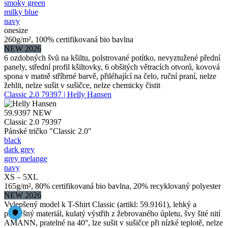
smoky green
milky blue
navy
onesize
260g/m², 100% certifikovaná bio bavlna
NEW 2026
6 ozdobných švů na kšiltu, polstrované potítko, nevyztužené přední
panely, střední profil kšiltovky, 6 obšitých větracích otvorů, kovová
spona v matně stříbrné barvě, přiléhající na čelo, ruční praní, nelze
žehlit, nelze sušit v sušičce, nelze chemicky čistit
Classic 2.0 79397 | Helly Hansen
59.9397
NEW
Classic 2.0 79397
Pánské tričko "Classic 2.0"
black
dark grey
grey melange
navy
XS – 5XL
165g/m², 80% certifikovaná bio bavlna, 20% recyklovaný polyester
NEW 2026
Vylepšený model k T-Shirt Classic (artikl: 59.9161), lehký a
prodyšný materiál, kulatý výstřih z žebrovaného úpletu, švy šité nití
AMANN, pratelné na 40°, lze sušit v sušičce při nízké teplotě, nelze