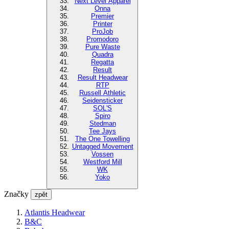
Next Level Apparel
Onna
Premier
Printer
ProJob
Promodoro
Pure Waste
Quadra
Regatta
Result
Result Headwear
RTP
Russell Athletic
Seidensticker
SOL'S
Spiro
Stedman
Tee Jays
The One Towelling
Untagged Movement
Vossen
Westford Mill
WK
Yoko
Značky
zpět
Atlantis Headwear
B&C