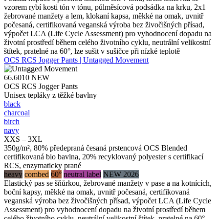
vzorem rybí kosti tón v tónu, půlměsícová podsádka na krku, 2x1
žebrované manžety a lem, klokaní kapsa, měkké na omak, uvnitř
počesaná, certifikovaná veganská výroba bez živočišných přísad,
výpočet LCA (Life Cycle Assessment) pro vyhodnocení dopadu na
životní prostředí během celého životního cyklu, neutrální velikostní
štítek, pratelné na 60°, lze sušit v sušičce při nízké teplotě
OCS RCS Jogger Pants | Untagged Movement
66.6010
NEW
OCS RCS Jogger Pants
Unisex tepláky z těžké bavlny
black
charcoal
birch
navy
XXS – 3XL
350g/m², 80% předepraná česaná prstencová OCS Blended
certifikovaná bio bavlna, 20% recyklovaný polyester s certifikací
RCS, enzymaticky prané
heavy
combed
60°
neutral label
NEW 2026
Elastický pas se šňůrkou, žebrované manžety v pase a na kotnících,
boční kapsy, měkké na omak, uvnitř počesaná, certifikovaná
veganská výroba bez živočišných přísad, výpočet LCA (Life Cycle
Assessment) pro vyhodnocení dopadu na životní prostředí během
celého životního cyklu, neutrální velikostní štítek, pratelné na 60°,