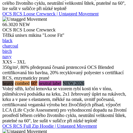
celého životního cyklu, neutrální velikostní štítek, pratelné na 60°,
lze sušit v sušičce při nízké teplotě
OCS RCS Loose Crewneck | Untagged Movement
66.3020
NEW
OCS RCS Loose Crewneck
Těžká unisex mikina "Loose Fit"
black
charcoal
birch
navy
XXS – 3XL
350g/m², 80% předepraná česaná prstencová OCS Blended
certifikovaná bio bavlna, 20% recyklovaný polyester s certifikací
RCS, enzymaticky prané
heavy
combed
60°
neutral label
NEW 2026
Volný střih, krční lemovka se vzorem rybí kosti tón v tónu,
půlměsícová podsádka na krku, 2x1 žebrovaný úplet na rukávech,
krku a v pase s elastanem, měkké na omak, uvnitř počesaná,
certifikovaná veganská výroba bez živočišných přísad, výpočet
LCA (Life Cycle Assessment) pro vyhodnocení dopadu na životní
prostředí během celého životního cyklu, neutrální velikostní štítek,
pratelné na 60°, lze sušit v sušičce při nízké teplotě
OCS RCS Full Zip Hoodie | Untagged Movement