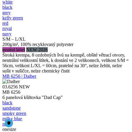
white
black
grey
kelly green
red
royal
navy
S/M – L/XL
200g/m², 100% recyklovaný polyester
neutral label
NEW 2026
Široká krempa, 8 ozdobných švů na krempě, obšité větrací otvory,
neutrální velikostní štítek, k dostání ve 2 velikostech, velikost S/M =
56cm, velikost L/XL = 60cm, pratelné na 30°, nelze žehlit, nelze
sušit v sušičce, nelze chemicky čistit
MB 6256 | Daiber
03.6256
NEW
MB 6256
6 panelová kšiltovka "Dad Cap"
black
sandstone
smoky green
milky blue
navy
onesize