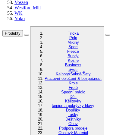
Vossen
Westford Mill
WK
Yoko
Produkty
Trička
Pola
Mikiny
Sport
Fleece
Bundy
Košile
Business
Svetr
Kalhoty/Sukně/Šaty
Pracovní oblečení & bezpečnost
Kroje
Froté
Spodní prádlo
Děti
Kšiltovky
čepice a pokrývky hlavy
Doplňky
Tašky
Deštníky
Obuv
Podpora prodeje
Obalový Materiál