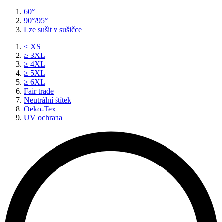
60°
90°/95°
Lze sušit v sušičce
≤ XS
≥ 3XL
≥ 4XL
≥ 5XL
≥ 6XL
Fair trade
Neutrální štítek
Oeko-Tex
UV ochrana