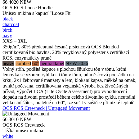
66.4020
NEW
OCS RCS Loose Hoodie
Unisex mikina s kapucí "Loose Fit"
black
charcoal
birch
navy
XXS – 3XL
350g/m², 80% předepraná česaná prstencová OCS Blended
certifikovaná bio bavlna, 20% recyklovaný polyester s certifikací
RCS, enzymaticky prané
heavy
combed
60°
neutral label
NEW 2026
Volný střih, podšitá kapuce s plochou šňůrkou tón v tónu, krční
lemovka se vzorem rybí kosti tón v tónu, půlměsícová podsádka na
krku, 2x1 žebrované manžety a lem, klokaní kapsa, měkké na omak,
uvnitř počesaná, certifikovaná veganská výroba bez živočišných
přísad, výpočet LCA (Life Cycle Assessment) pro vyhodnocení
dopadu na životní prostředí během celého životního cyklu, neutrální
velikostní štítek, pratelné na 60°, lze sušit v sušičce při nízké teplotě
OCS RCS Crewneck | Untagged Movement
66.3010
NEW
OCS RCS Crewneck
Těžká unisex mikina
white