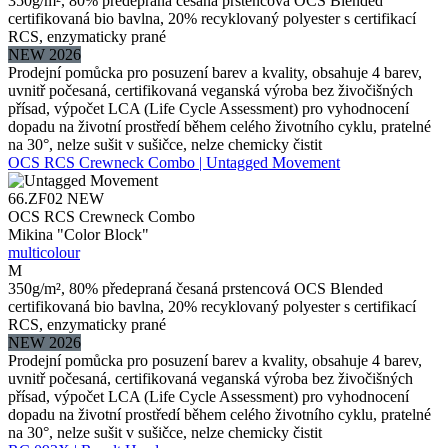
350g/m², 80% předepraná česaná prstencová OCS Blended
certifikovaná bio bavlna, 20% recyklovaný polyester s certifikací
RCS, enzymaticky prané
NEW 2026
Prodejní pomůcka pro posuzení barev a kvality, obsahuje 4 barev,
uvnitř počesaná, certifikovaná veganská výroba bez živočišných
přísad, výpočet LCA (Life Cycle Assessment) pro vyhodnocení
dopadu na životní prostředí během celého životního cyklu, pratelné
na 30°, nelze sušit v sušičce, nelze chemicky čistit
OCS RCS Crewneck Combo | Untagged Movement
66.ZF02
NEW
OCS RCS Crewneck Combo
Mikina "Color Block"
multicolour
M
350g/m², 80% předepraná česaná prstencová OCS Blended
certifikovaná bio bavlna, 20% recyklovaný polyester s certifikací
RCS, enzymaticky prané
NEW 2026
Prodejní pomůcka pro posuzení barev a kvality, obsahuje 4 barev,
uvnitř počesaná, certifikovaná veganská výroba bez živočišných
přísad, výpočet LCA (Life Cycle Assessment) pro vyhodnocení
dopadu na životní prostředí během celého životního cyklu, pratelné
na 30°, nelze sušit v sušičce, nelze chemicky čistit