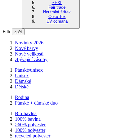
≥ 6XL
Fair trade
Neutrální štítek
Oeko-Tex
UV ochrana
Filtr
zpět
Novinky 2026
Nové barvy
Nové velikosti
zbývající zásoby
Pánské/unisex
Unisex
Dámské
Dětské
Rodina
Pánské + dámské duo
Bio-bavlna
100% bavlna
>60% polyester
100% polyester
recycled polyester