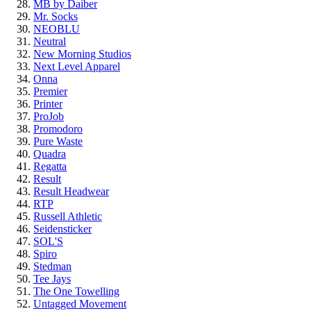
MB by Daiber
Mr. Socks
NEOBLU
Neutral
New Morning Studios
Next Level Apparel
Onna
Premier
Printer
ProJob
Promodoro
Pure Waste
Quadra
Regatta
Result
Result Headwear
RTP
Russell Athletic
Seidensticker
SOL'S
Spiro
Stedman
Tee Jays
The One Towelling
Untagged Movement