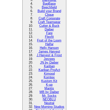
BagBase
Beechfield
Build your Brand
Clique
Craft Corporate
Craft Teamwear
Cutter & Buck
Daiber
Fare
Flexfit
Fruit of the Loom
Halfar
Helly Hansen
James Harvest
J.Harvest & Frost
Jerzees
JN by Daiber
Kariban
Kariban ProAct
Kimood
Korntex
Kustom Kit
K-up
Mantis
MB by Daiber
Mr. Socks
NEOBLU
Neutral
New Morning Studios