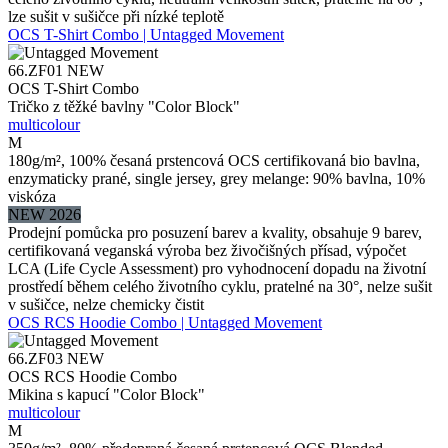
lze sušit v sušičce při nízké teplotě
OCS T-Shirt Combo | Untagged Movement
66.ZF01
NEW
OCS T-Shirt Combo
Tričko z těžké bavlny "Color Block"
multicolour
M
180g/m², 100% česaná prstencová OCS certifikovaná bio bavlna,
enzymaticky prané, single jersey, grey melange: 90% bavlna, 10%
viskóza
NEW 2026
Prodejní pomůcka pro posuzení barev a kvality, obsahuje 9 barev,
certifikovaná veganská výroba bez živočišných přísad, výpočet
LCA (Life Cycle Assessment) pro vyhodnocení dopadu na životní
prostředí během celého životního cyklu, pratelné na 30°, nelze sušit
v sušičce, nelze chemicky čistit
OCS RCS Hoodie Combo | Untagged Movement
66.ZF03
NEW
OCS RCS Hoodie Combo
Mikina s kapucí "Color Block"
multicolour
M