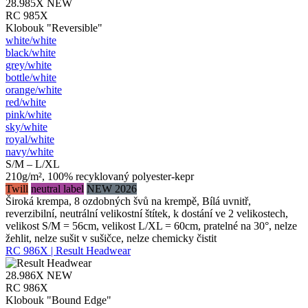
28.985X
NEW
RC 985X
Klobouk "Reversible"
white/​white
black/​white
grey/​white
bottle/​white
orange/​white
red/​white
pink/​white
sky/​white
royal/​white
navy/​white
S/M – L/XL
210g/m², 100% recyklovaný polyester-kepr
Twill
neutral label
NEW 2026
Široká krempa, 8 ozdobných švů na krempě, Bílá uvnitř,
reverzibilní, neutrální velikostní štítek, k dostání ve 2 velikostech,
velikost S/M = 56cm, velikost L/XL = 60cm, pratelné na 30°, nelze
žehlit, nelze sušit v sušičce, nelze chemicky čistit
RC 986X | Result Headwear
28.986X
NEW
RC 986X
Klobouk "Bound Edge"