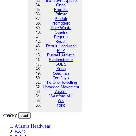
Next Level Apparel
Onna
Premier
Printer
ProJob
Promodoro
Pure Waste
Quadra
Regatta
Result
Result Headwear
RTP
Russell Athletic
Seidensticker
SOL'S
Spiro
Stedman
Tee Jays
The One Towelling
Untagged Movement
Vossen
Westford Mill
WK
Yoko
Značky
zpět
Atlantis Headwear
B&C