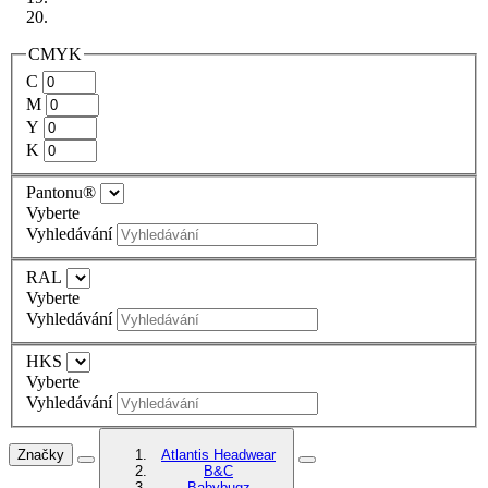
CMYK
C
M
Y
K
Pantonu®
Vyberte
Vyhledávání
RAL
Vyberte
Vyhledávání
HKS
Vyberte
Vyhledávání
Značky
Atlantis Headwear
B&C
Babybugz