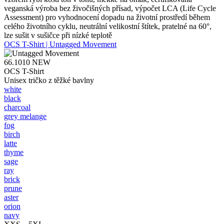
veganská výroba bez živočišných přísad, výpočet LCA (Life Cycle
Assessment) pro vyhodnocení dopadu na životní prostředí během
celého životního cyklu, neutrální velikostní štítek, pratelné na 60°,
lze sušit v sušičce při nízké teplotě
OCS T-Shirt | Untagged Movement
66.1010
NEW
OCS T-Shirt
Unisex tričko z těžké bavlny
white
black
charcoal
grey melange
fog
birch
latte
thyme
sage
ray
brick
prune
aster
orion
navy