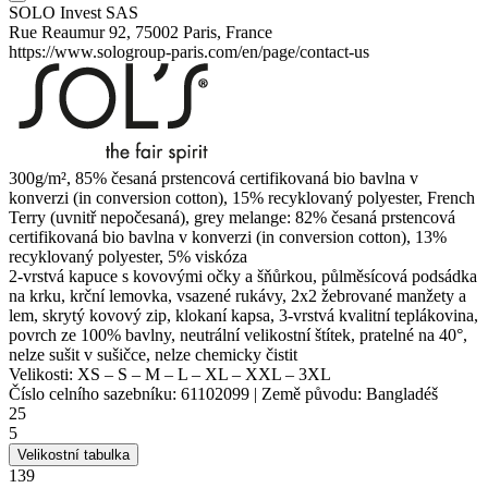
SOLO Invest SAS
Rue Reaumur 92, 75002 Paris, France
https://www.sologroup-paris.com/en/page/contact-us
300g/m², 85% česaná prstencová certifikovaná
bio bavlna
v
konverzi
(
in conversion
cotton), 15% recyklovaný
polyester
,
French
Terry
(uvnitř nepočesaná), grey
melange
: 82% česaná prstencová
certifikovaná
bio bavlna
v konverzi
(
in conversion
cotton), 13%
recyklovaný
polyester
, 5%
viskóza
2-vrstvá kapuce s kovovými očky a šňůrkou, půlměsícová podsádka
na krku,
krční lemovka
,
vsazené rukávy
, 2x2 žebrované manžety a
lem, skrytý kovový zip,
klokaní kapsa
, 3-vrstvá kvalitní teplákovina,
povrch ze 100% bavlny,
neutrální velikostní štítek
, pratelné na 40°,
nelze sušit v sušičce, nelze chemicky čistit
Velikosti:
XS
–
S
–
M
–
L
–
XL
–
XXL
–
3XL
Číslo celního sazebníku:
61102099
|
Země původu:
Bangladéš
25
5
Velikostní tabulka
139