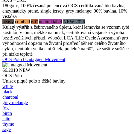
XXS – 5XL
180g/m², 100% česaná prstencová OCS certifikovaná bio bavlna,
enzymaticky prané, single jersey, grey melange: 90% bavlna, 10%
viskóza
heavy
combed
60°
neutral label
NEW 2026
Kulatý výstřih z žebrovaného úpletu, krční lemovka se vzorem rybí
kosti tón v tónu, měkké na omak, certifikovaná veganská výroba
bez živočišných přísad, výpočet LCA (Life Cycle Assessment) pro
vyhodnocení dopadu na životní prostředí během celého životního
cyklu, neutrální velikostní štítek, pratelné na 60°, lze sušit v sušičce
při nízké teplotě
OCS Polo | Untagged Movement
66.2010
NEW
OCS Polo
Unisex piqué polo z těžké bavlny
white
black
charcoal
grey melange
fog
birch
latte
thyme
sage