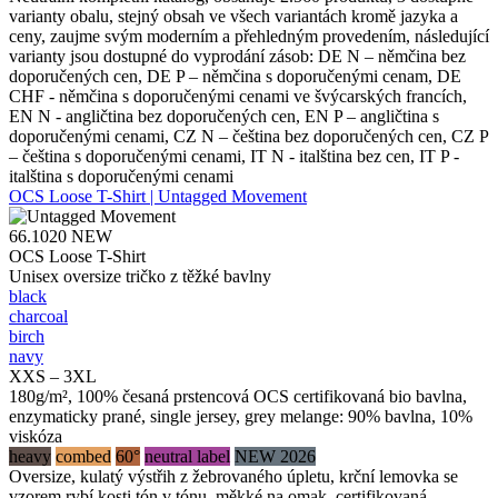
varianty obalu, stejný obsah ve všech variantách kromě jazyka a
ceny, zaujme svým moderním a přehledným provedením, následující
varianty jsou dostupné do vyprodání zásob: DE N – němčina bez
doporučených cen, DE P – němčina s doporučenými cenam, DE
CHF - němčina s doporučenými cenami ve švýcarských francích,
EN N - angličtina bez doporučených cen, EN P – angličtina s
doporučenými cenami, CZ N – čeština bez doporučených cen, CZ P
– čeština s doporučenými cenami, IT N - italština bez cen, IT P -
italština s doporučenými cenami
OCS Loose T-Shirt | Untagged Movement
66.1020
NEW
OCS Loose T-Shirt
Unisex oversize tričko z těžké bavlny
black
charcoal
birch
navy
XXS – 3XL
180g/m², 100% česaná prstencová OCS certifikovaná bio bavlna,
enzymaticky prané, single jersey, grey melange: 90% bavlna, 10%
viskóza
heavy
combed
60°
neutral label
NEW 2026
Oversize, kulatý výstřih z žebrovaného úpletu, krční lemovka se
vzorem rybí kosti tón v tónu, měkké na omak, certifikovaná