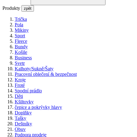
Produkty
zpět
Trička
Pola
Mikiny
Sport
Fleece
Bundy
Košile
Business
Svetr
Kalhoty/Sukně/Šaty
Pracovní oblečení & bezpečnost
Kroje
Froté
Spodní prádlo
Děti
Kšiltovky
čepice a pokrývky hlavy
Doplňky
Tašky
Deštníky
Obuv
Podpora prodeje