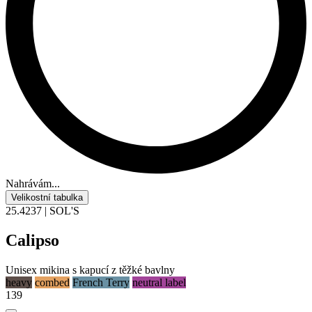
Nahrávám...
Velikostní tabulka
25.4237 | SOL'S
Calipso
Unisex mikina s kapucí z těžké bavlny
heavy
combed
French Terry
neutral label
139