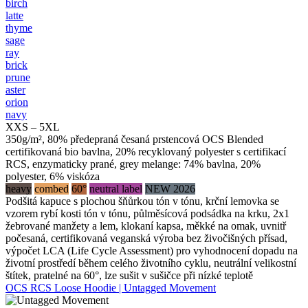
birch
latte
thyme
sage
ray
brick
prune
aster
orion
navy
XXS – 5XL
350g/m², 80% předepraná česaná prstencová OCS Blended
certifikovaná bio bavlna, 20% recyklovaný polyester s certifikací
RCS, enzymaticky prané, grey melange: 74% bavlna, 20%
polyester, 6% viskóza
heavy
combed
60°
neutral label
NEW 2026
Podšitá kapuce s plochou šňůrkou tón v tónu, krční lemovka se
vzorem rybí kosti tón v tónu, půlměsícová podsádka na krku, 2x1
žebrované manžety a lem, klokaní kapsa, měkké na omak, uvnitř
počesaná, certifikovaná veganská výroba bez živočišných přísad,
výpočet LCA (Life Cycle Assessment) pro vyhodnocení dopadu na
životní prostředí během celého životního cyklu, neutrální velikostní
štítek, pratelné na 60°, lze sušit v sušičce při nízké teplotě
OCS RCS Loose Hoodie | Untagged Movement