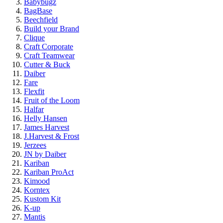
Babybugz
BagBase
Beechfield
Build your Brand
Clique
Craft Corporate
Craft Teamwear
Cutter & Buck
Daiber
Fare
Flexfit
Fruit of the Loom
Halfar
Helly Hansen
James Harvest
J.Harvest & Frost
Jerzees
JN by Daiber
Kariban
Kariban ProAct
Kimood
Korntex
Kustom Kit
K-up
Mantis