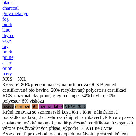
black
charcoal
grey melange
fog
birch
latte
thyme
sage
ray
brick
prune
aster
orion
navy
XXS – 5XL
350g/m², 80% předepraná česaná prstencová OCS Blended
certifikovaná bio bavlna, 20% recyklovaný polyester s certifikací
RCS, enzymaticky prané, grey melange: 74% bavlna, 20%
polyester, 6% viskóza
heavy
combed
60°
neutral label
NEW 2026
Krční lemovka se vzorem rybí kosti tón v tónu, půlměsícová
podsádka na krku, 2x1 žebrovaný úplet na rukávech, krku a v pase s
elastanem, měkké na omak, uvnitř počesaná, certifikovaná veganská
výroba bez živočišných přísad, výpočet LCA (Life Cycle
Assessment) pro vyhodnocení dopadu na životní prostředí během