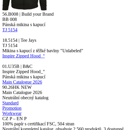
56.B008 | Build your Brand
BB 008
Pánská mikina s kapucí
TJ 5154
18.5154 | Tee Jays
TJ 5154
Mikina s kapucí z těžké bavlny "Unlabeled"
Inspire Zipped Hood_°
01.U35B | B&C
Inspire Zipped Hood_°
Pánská mikina s kapucí
Main Catalogue 2026
90.26HK
NEW
Main Catalogue 2026
Neutrální obecný katalog
Standard
Promotion
Workwear
CZ P – EN P
100% papír s certifikací FSC, 504 stran
Neutrální kompletní katalog, obsahuje 2.560 produktů, 3 dostupné