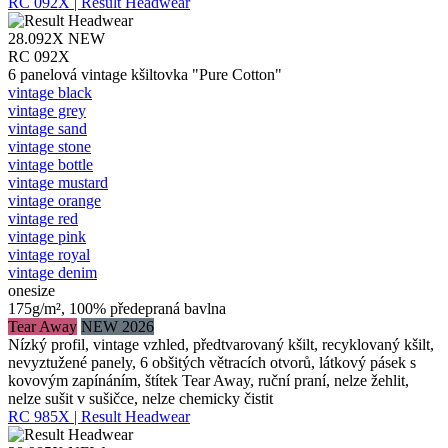
RC 092X | Result Headwear
28.092X
NEW
RC 092X
6 panelová vintage kšiltovka "Pure Cotton"
vintage black
vintage grey
vintage sand
vintage stone
vintage bottle
vintage mustard
vintage orange
vintage red
vintage pink
vintage royal
vintage denim
onesize
175g/m², 100% předepraná bavlna
Tear Away
NEW 2026
Nízký profil, vintage vzhled, předtvarovaný kšilt, recyklovaný kšilt,
nevyztužené panely, 6 obšitých větracích otvorů, látkový pásek s
kovovým zapínáním, štítek Tear Away, ruční praní, nelze žehlit,
nelze sušit v sušičce, nelze chemicky čistit
RC 985X | Result Headwear