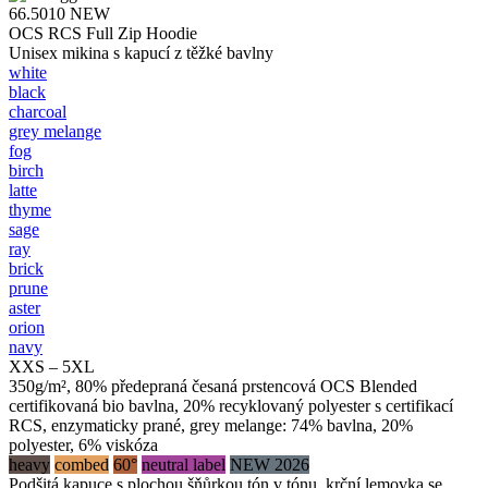
66.5010
NEW
OCS RCS Full Zip Hoodie
Unisex mikina s kapucí z těžké bavlny
white
black
charcoal
grey melange
fog
birch
latte
thyme
sage
ray
brick
prune
aster
orion
navy
XXS – 5XL
350g/m², 80% předepraná česaná prstencová OCS Blended
certifikovaná bio bavlna, 20% recyklovaný polyester s certifikací
RCS, enzymaticky prané, grey melange: 74% bavlna, 20%
polyester, 6% viskóza
heavy
combed
60°
neutral label
NEW 2026
Podšitá kapuce s plochou šňůrkou tón v tónu, krční lemovka se