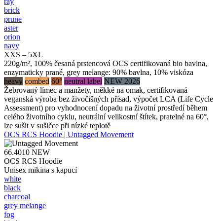
ray
brick
prune
aster
orion
navy
XXS – 5XL
220g/m², 100% česaná prstencová OCS certifikovaná bio bavlna,
enzymaticky prané, grey melange: 90% bavlna, 10% viskóza
heavy
combed
60°
neutral label
NEW 2026
Žebrovaný límec a manžety, měkké na omak, certifikovaná
veganská výroba bez živočišných přísad, výpočet LCA (Life Cycle
Assessment) pro vyhodnocení dopadu na životní prostředí během
celého životního cyklu, neutrální velikostní štítek, pratelné na 60°,
lze sušit v sušičce při nízké teplotě
OCS RCS Hoodie | Untagged Movement
66.4010
NEW
OCS RCS Hoodie
Unisex mikina s kapucí
white
black
charcoal
grey melange
fog