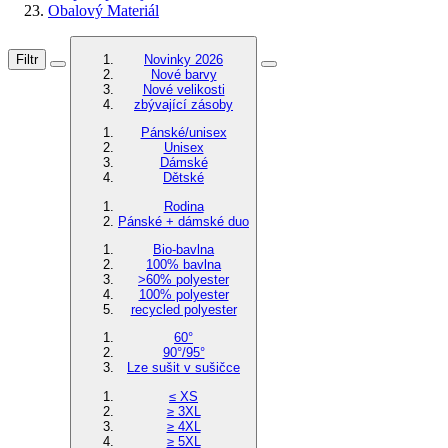
Obalový Materiál
Filtr
Novinky 2026
Nové barvy
Nové velikosti
zbývající zásoby
Pánské/unisex
Unisex
Dámské
Dětské
Rodina
Pánské + dámské duo
Bio-bavlna
100% bavlna
>60% polyester
100% polyester
recycled polyester
60°
90°/95°
Lze sušit v sušičce
≤ XS
≥ 3XL
≥ 4XL
≥ 5XL