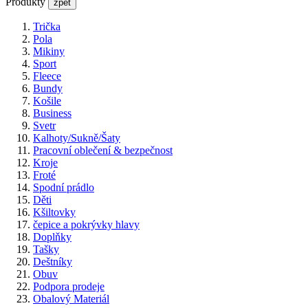
Produkty
zpět
Trička
Pola
Mikiny
Sport
Fleece
Bundy
Košile
Business
Svetr
Kalhoty/Sukně/Šaty
Pracovní oblečení & bezpečnost
Kroje
Froté
Spodní prádlo
Děti
Kšiltovky
čepice a pokrývky hlavy
Doplňky
Tašky
Deštníky
Obuv
Podpora prodeje
Obalový Materiál