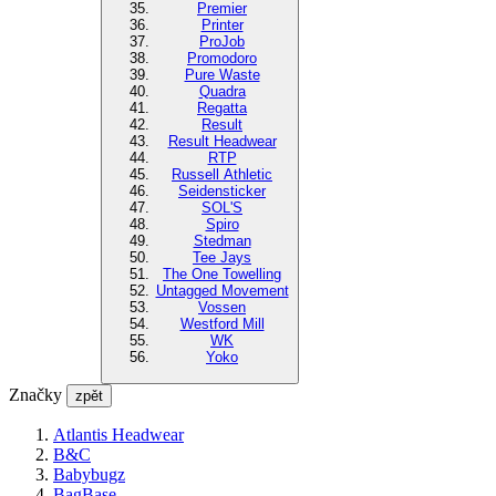
Premier
Printer
ProJob
Promodoro
Pure Waste
Quadra
Regatta
Result
Result Headwear
RTP
Russell Athletic
Seidensticker
SOL'S
Spiro
Stedman
Tee Jays
The One Towelling
Untagged Movement
Vossen
Westford Mill
WK
Yoko
Značky
zpět
Atlantis Headwear
B&C
Babybugz
BagBase