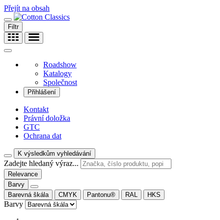
Přejít na obsah
Filtr
Roadshow
Katalogy
Společnost
Přihlášení
Kontakt
Právní doložka
GTC
Ochrana dat
K výsledkům vyhledávání
Zadejte hledaný výraz...
Relevance
Barvy
Barevná škála
CMYK
Pantonu®
RAL
HKS
Barvy