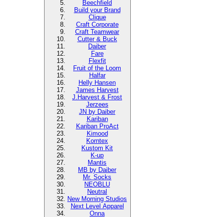
Beechfield
Build your Brand
Clique
Craft Corporate
Craft Teamwear
Cutter & Buck
Daiber
Fare
Flexfit
Fruit of the Loom
Halfar
Helly Hansen
James Harvest
J.Harvest & Frost
Jerzees
JN by Daiber
Kariban
Kariban ProAct
Kimood
Korntex
Kustom Kit
K-up
Mantis
MB by Daiber
Mr. Socks
NEOBLU
Neutral
New Morning Studios
Next Level Apparel
Onna