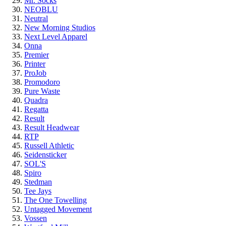
Mr. Socks
NEOBLU
Neutral
New Morning Studios
Next Level Apparel
Onna
Premier
Printer
ProJob
Promodoro
Pure Waste
Quadra
Regatta
Result
Result Headwear
RTP
Russell Athletic
Seidensticker
SOL'S
Spiro
Stedman
Tee Jays
The One Towelling
Untagged Movement
Vossen