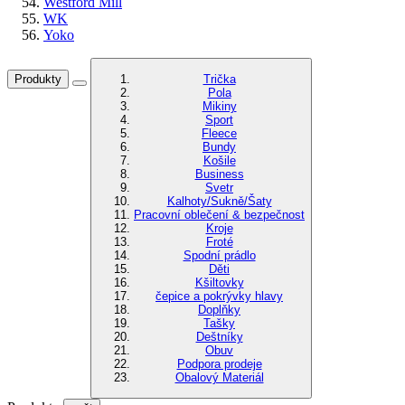
Westford Mill
WK
Yoko
Produkty
Trička
Pola
Mikiny
Sport
Fleece
Bundy
Košile
Business
Svetr
Kalhoty/Sukně/Šaty
Pracovní oblečení & bezpečnost
Kroje
Froté
Spodní prádlo
Děti
Kšiltovky
čepice a pokrývky hlavy
Doplňky
Tašky
Deštníky
Obuv
Podpora prodeje
Obalový Materiál