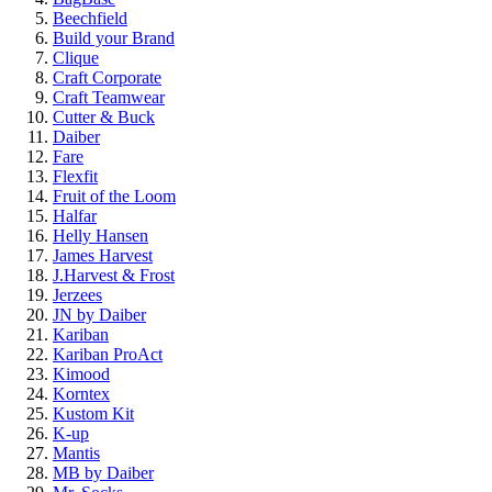
Beechfield
Build your Brand
Clique
Craft Corporate
Craft Teamwear
Cutter & Buck
Daiber
Fare
Flexfit
Fruit of the Loom
Halfar
Helly Hansen
James Harvest
J.Harvest & Frost
Jerzees
JN by Daiber
Kariban
Kariban ProAct
Kimood
Korntex
Kustom Kit
K-up
Mantis
MB by Daiber