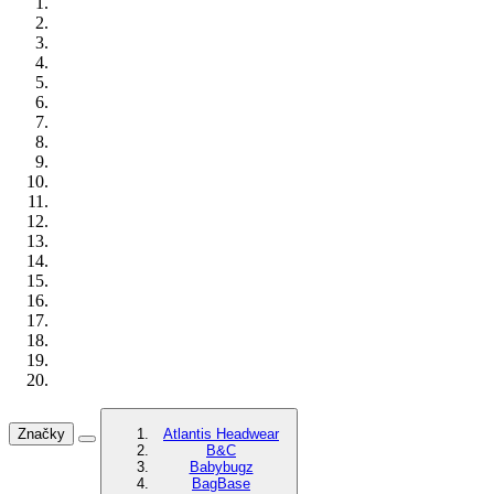
Značky
Atlantis Headwear
B&C
Babybugz
BagBase