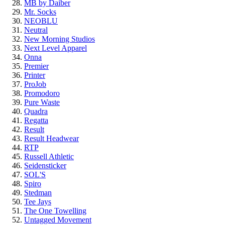
MB by Daiber
Mr. Socks
NEOBLU
Neutral
New Morning Studios
Next Level Apparel
Onna
Premier
Printer
ProJob
Promodoro
Pure Waste
Quadra
Regatta
Result
Result Headwear
RTP
Russell Athletic
Seidensticker
SOL'S
Spiro
Stedman
Tee Jays
The One Towelling
Untagged Movement