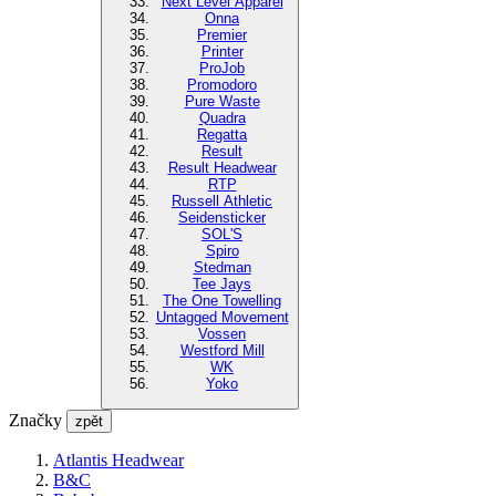
Next Level Apparel
Onna
Premier
Printer
ProJob
Promodoro
Pure Waste
Quadra
Regatta
Result
Result Headwear
RTP
Russell Athletic
Seidensticker
SOL'S
Spiro
Stedman
Tee Jays
The One Towelling
Untagged Movement
Vossen
Westford Mill
WK
Yoko
Značky
zpět
Atlantis Headwear
B&C