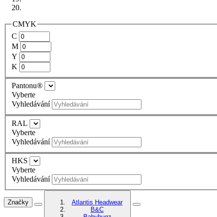
CMYK
C
M
Y
K
Pantonu®
Vyberte
Vyhledávání
RAL
Vyberte
Vyhledávání
HKS
Vyberte
Vyhledávání
Značky
Atlantis Headwear
B&C
Babybugz