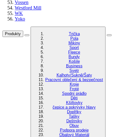
Vossen
Westford Mill
WK
Yoko
Produkty
Trička
Pola
Mikiny
Sport
Fleece
Bundy
Košile
Business
Svetr
Kalhoty/Sukně/Šaty
Pracovní oblečení & bezpečnost
Kroje
Froté
Spodní prádlo
Děti
Kšiltovky
čepice a pokrývky hlavy
Doplňky
Tašky
Deštníky
Obuv
Podpora prodeje
Obalový Materiál