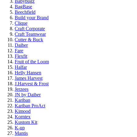
Babybugz
BagBase
Beechfield
Build your Brand
Clique
Craft Corporate
Craft Teamwear
Cutter & Buck
Daiber
Fare
Flexfit
Fruit of the Loom
Halfar
Helly Hansen
James Harvest
J.Harvest & Frost
Jerzees
JN by Daiber
Kariban
Kariban ProAct
Kimood
Korntex
Kustom Kit
K-up
Mantis