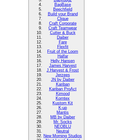
BagBase
Beechfield
Build your Brand
Clique
Craft Corporate
Craft Teamwear
Cutter & Buck
Daiber
Fare
Flexfit
Fruit of the Loom
Halfar
Helly Hansen
James Harvest
J.Harvest & Frost
Jerzees
JN by Daiber
Kariban
Kariban ProAct
Kimood
Korntex
Kustom Kit
K-up
Mantis
MB by Daiber
Mr. Socks
NEOBLU
Neutral
New Morning Studios