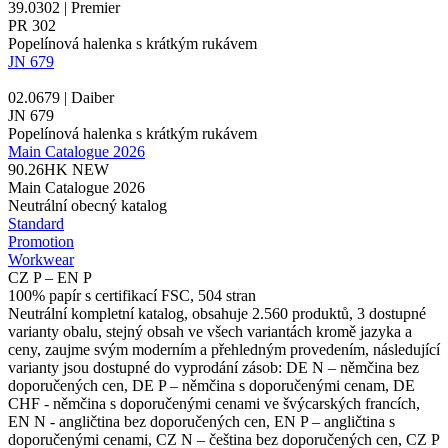
39.0302 | Premier
PR 302
Popelínová halenka s krátkým rukávem
JN 679
02.0679 | Daiber
JN 679
Popelínová halenka s krátkým rukávem
Main Catalogue 2026
90.26HK
NEW
Main Catalogue 2026
Neutrální obecný katalog
Standard
Promotion
Workwear
CZ P – EN P
100% papír s certifikací FSC, 504 stran
Neutrální kompletní katalog, obsahuje 2.560 produktů, 3 dostupné
varianty obalu, stejný obsah ve všech variantách kromě jazyka a
ceny, zaujme svým moderním a přehledným provedením, následující
varianty jsou dostupné do vyprodání zásob: DE N – němčina bez
doporučených cen, DE P – němčina s doporučenými cenam, DE
CHF - němčina s doporučenými cenami ve švýcarských francích,
EN N - angličtina bez doporučených cen, EN P – angličtina s
doporučenými cenami, CZ N – čeština bez doporučených cen, CZ P