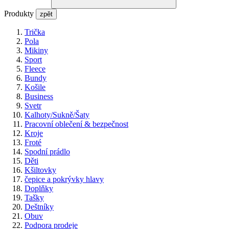
Produkty
zpět
Trička
Pola
Mikiny
Sport
Fleece
Bundy
Košile
Business
Svetr
Kalhoty/Sukně/Šaty
Pracovní oblečení & bezpečnost
Kroje
Froté
Spodní prádlo
Děti
Kšiltovky
čepice a pokrývky hlavy
Doplňky
Tašky
Deštníky
Obuv
Podpora prodeje