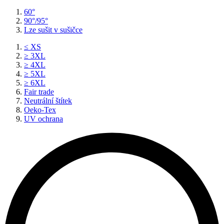
60°
90°/95°
Lze sušit v sušičce
≤ XS
≥ 3XL
≥ 4XL
≥ 5XL
≥ 6XL
Fair trade
Neutrální štítek
Oeko-Tex
UV ochrana