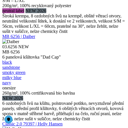
S/M – L/XL
200g/m², 100% recyklovaný polyester
neutral label
NEW 2026
Široká krempa, 8 ozdobných švů na krempě, obšité větrací otvory,
neutrální velikostní štítek, k dostání ve 2 velikostech, velikost S/M =
56cm, velikost L/XL = 60cm, pratelné na 30°, nelze žehlit, nelze
sušit v sušičce, nelze chemicky čistit
MB 6256 | Daiber
03.6256
NEW
MB 6256
6 panelová kšiltovka "Dad Cap"
black
sandstone
smoky green
milky blue
navy
onesize
260g/m², 100% certifikovaná bio bavlna
NEW 2026
6 ozdobných švů na kšiltu, polstrované potítko, nevyztužené přední
panely, střední profil kšiltovky, 6 obšitých větracích otvorů, kovová
spona v matně stříbrné barvě, přiléhající na čelo, ruční praní, nelze
žehlit, nelze sušit v sušičce, nelze chemicky čistit
Classic 2.0 79397 | Helly Hansen