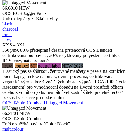
66.6010
NEW
OCS RCS Jogger Pants
Unisex tepláky z těžké bavlny
black
charcoal
birch
navy
XXS – 3XL
350g/m², 80% předepraná česaná prstencová OCS Blended
certifikovaná bio bavlna, 20% recyklovaný polyester s certifikací
RCS, enzymaticky prané
heavy
combed
60°
neutral label
NEW 2026
Elastický pas se šňůrkou, žebrované manžety v pase a na kotnících,
boční kapsy, měkké na omak, uvnitř počesaná, certifikovaná
veganská výroba bez živočišných přísad, výpočet LCA (Life Cycle
Assessment) pro vyhodnocení dopadu na životní prostředí během
celého životního cyklu, neutrální velikostní štítek, pratelné na 60°,
lze sušit v sušičce při nízké teplotě
OCS T-Shirt Combo | Untagged Movement
66.ZF01
NEW
OCS T-Shirt Combo
Tričko z těžké bavlny "Color Block"
multicolour