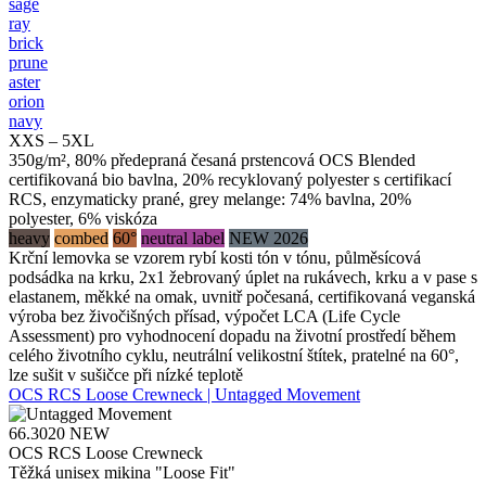
sage
ray
brick
prune
aster
orion
navy
XXS – 5XL
350g/m², 80% předepraná česaná prstencová OCS Blended
certifikovaná bio bavlna, 20% recyklovaný polyester s certifikací
RCS, enzymaticky prané, grey melange: 74% bavlna, 20%
polyester, 6% viskóza
heavy
combed
60°
neutral label
NEW 2026
Krční lemovka se vzorem rybí kosti tón v tónu, půlměsícová
podsádka na krku, 2x1 žebrovaný úplet na rukávech, krku a v pase s
elastanem, měkké na omak, uvnitř počesaná, certifikovaná veganská
výroba bez živočišných přísad, výpočet LCA (Life Cycle
Assessment) pro vyhodnocení dopadu na životní prostředí během
celého životního cyklu, neutrální velikostní štítek, pratelné na 60°,
lze sušit v sušičce při nízké teplotě
OCS RCS Loose Crewneck | Untagged Movement
66.3020
NEW
OCS RCS Loose Crewneck
Těžká unisex mikina "Loose Fit"