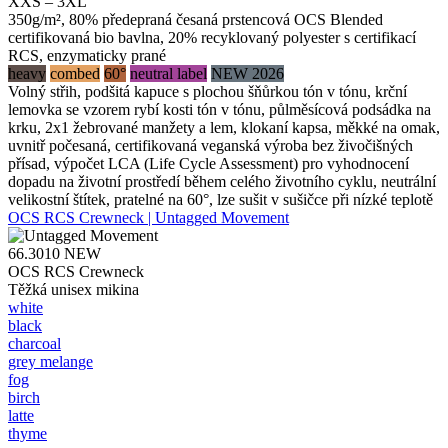
XXS – 3XL
350g/m², 80% předepraná česaná prstencová OCS Blended
certifikovaná bio bavlna, 20% recyklovaný polyester s certifikací
RCS, enzymaticky prané
heavy
combed
60°
neutral label
NEW 2026
Volný střih, podšitá kapuce s plochou šňůrkou tón v tónu, krční
lemovka se vzorem rybí kosti tón v tónu, půlměsícová podsádka na
krku, 2x1 žebrované manžety a lem, klokaní kapsa, měkké na omak,
uvnitř počesaná, certifikovaná veganská výroba bez živočišných
přísad, výpočet LCA (Life Cycle Assessment) pro vyhodnocení
dopadu na životní prostředí během celého životního cyklu, neutrální
velikostní štítek, pratelné na 60°, lze sušit v sušičce při nízké teplotě
OCS RCS Crewneck | Untagged Movement
66.3010
NEW
OCS RCS Crewneck
Těžká unisex mikina
white
black
charcoal
grey melange
fog
birch
latte
thyme