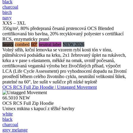
black
charcoal
birch
navy
XXS – 3XL
350g/m², 80% předepraná česaná prstencová OCS Blended
certifikovaná bio bavlna, 20% recyklovaný polyester s certifikací
RCS, enzymaticky prané
heavy
combed
60°
neutral label
NEW 2026
Volný střih, krční lemovka se vzorem rybí kosti tón v tónu,
půlměsícová podsádka na krku, 2x1 žebrovaný úplet na rukávech,
krku a v pase s elastanem, měkké na omak, uvnitř počesaná,
certifikovaná veganská výroba bez živočišných přísad, výpočet
LCA (Life Cycle Assessment) pro vyhodnocení dopadu na životní
prostředí během celého životního cyklu, neutrální velikostní štítek,
pratelné na 60°, lze sušit v sušičce při nízké teplotě
OCS RCS Full Zip Hoodie | Untagged Movement
66.5010
NEW
OCS RCS Full Zip Hoodie
Unisex mikina s kapucí z těžké bavlny
white
black
charcoal
grey melange