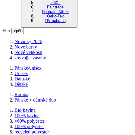
≥ 6XL
Fair trade
Neutrální štítek
Oeko-Tex
UV ochrana
Filtr
zpět
Novinky 2026
Nové barvy
Nové velikosti
zbývající zásoby
Pánské/unisex
Unisex
Dámské
Dětské
Rodina
Pánské + dámské duo
Bio-bavlna
100% bavlna
>60% polyester
100% polyester
recycled polyester