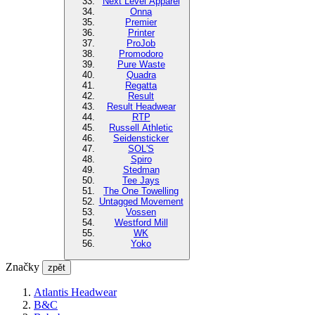
Next Level Apparel
Onna
Premier
Printer
ProJob
Promodoro
Pure Waste
Quadra
Regatta
Result
Result Headwear
RTP
Russell Athletic
Seidensticker
SOL'S
Spiro
Stedman
Tee Jays
The One Towelling
Untagged Movement
Vossen
Westford Mill
WK
Yoko
Značky
zpět
Atlantis Headwear
B&C