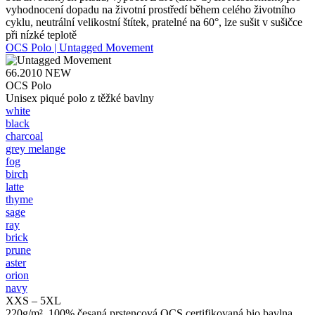
vyhodnocení dopadu na životní prostředí během celého životního
cyklu, neutrální velikostní štítek, pratelné na 60°, lze sušit v sušičce
při nízké teplotě
OCS Polo | Untagged Movement
66.2010
NEW
OCS Polo
Unisex piqué polo z těžké bavlny
white
black
charcoal
grey melange
fog
birch
latte
thyme
sage
ray
brick
prune
aster
orion
navy
XXS – 5XL
220g/m², 100% česaná prstencová OCS certifikovaná bio bavlna,