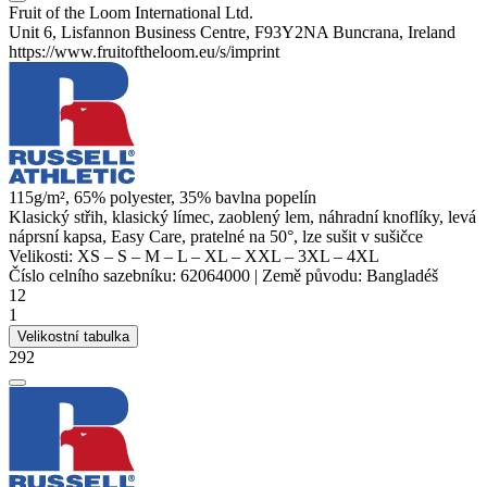
Fruit of the Loom International Ltd.
Unit 6, Lisfannon Business Centre, F93Y2NA Buncrana, Ireland
https://www.fruitoftheloom.eu/s/imprint
115g/m², 65%
polyester
, 35% bavlna
popelín
Klasický střih, klasický límec, zaoblený lem, náhradní knoflíky, levá
náprsní kapsa, Easy Care, pratelné na 50°, lze sušit v sušičce
Velikosti:
XS
–
S
–
M
–
L
–
XL
–
XXL
–
3XL
–
4XL
Číslo celního sazebníku:
62064000
|
Země původu:
Bangladéš
12
1
Velikostní tabulka
292