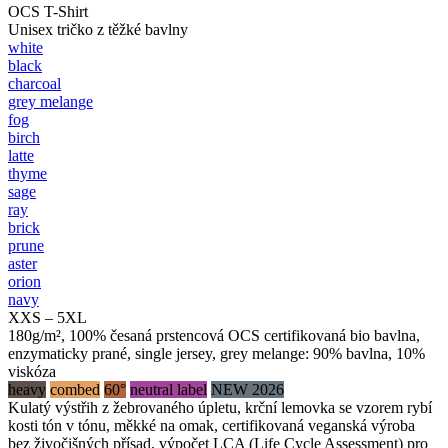
OCS T-Shirt
Unisex tričko z těžké bavlny
white
black
charcoal
grey melange
fog
birch
latte
thyme
sage
ray
brick
prune
aster
orion
navy
XXS – 5XL
180g/m², 100% česaná prstencová OCS certifikovaná bio bavlna,
enzymaticky prané, single jersey, grey melange: 90% bavlna, 10%
viskóza
heavy
combed
60°
neutral label
NEW 2026
Kulatý výstřih z žebrovaného úpletu, krční lemovka se vzorem rybí
kosti tón v tónu, měkké na omak, certifikovaná veganská výroba
bez živočišných přísad, výpočet LCA (Life Cycle Assessment) pro