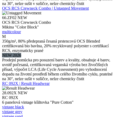
na 30°, nelze sušit v sušičce, nelze chemicky čistit
OCS RCS Crewneck Combo | Untagged Movement
66.ZF02
NEW
OCS RCS Crewneck Combo
Mikina "Color Block"
multicolour
M
350g/m², 80% předepraná česaná prstencová OCS Blended
certifikovaná bio bavlna, 20% recyklovaný polyester s certifikací
RCS, enzymaticky prané
NEW 2026
Prodejní pomůcka pro posuzení barev a kvality, obsahuje 4 barev,
uvnitř počesaná, certifikovaná veganská výroba bez živočišných
přísad, výpočet LCA (Life Cycle Assessment) pro vyhodnocení
dopadu na životní prostředí během celého životního cyklu, pratelné
na 30°, nelze sušit v sušičce, nelze chemicky čistit
RC 092X | Result Headwear
28.092X
NEW
RC 092X
6 panelová vintage kšiltovka "Pure Cotton"
vintage black
vintage grey
vintage sand