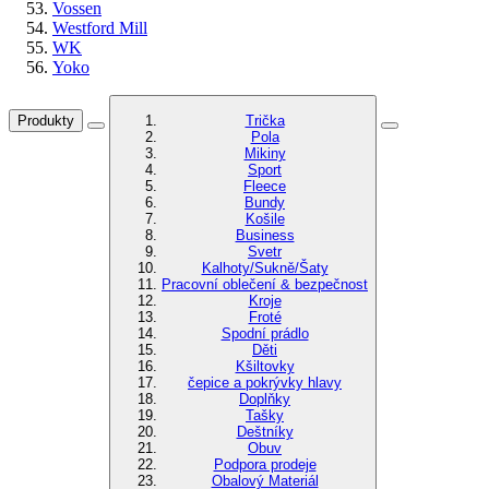
Vossen
Westford Mill
WK
Yoko
Produkty
Trička
Pola
Mikiny
Sport
Fleece
Bundy
Košile
Business
Svetr
Kalhoty/Sukně/Šaty
Pracovní oblečení & bezpečnost
Kroje
Froté
Spodní prádlo
Děti
Kšiltovky
čepice a pokrývky hlavy
Doplňky
Tašky
Deštníky
Obuv
Podpora prodeje
Obalový Materiál