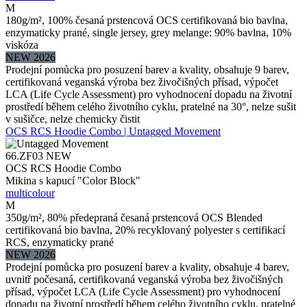
M
180g/m², 100% česaná prstencová OCS certifikovaná bio bavlna,
enzymaticky prané, single jersey, grey melange: 90% bavlna, 10%
viskóza
NEW 2026
Prodejní pomůcka pro posuzení barev a kvality, obsahuje 9 barev,
certifikovaná veganská výroba bez živočišných přísad, výpočet
LCA (Life Cycle Assessment) pro vyhodnocení dopadu na životní
prostředí během celého životního cyklu, pratelné na 30°, nelze sušit
v sušičce, nelze chemicky čistit
OCS RCS Hoodie Combo | Untagged Movement
66.ZF03
NEW
OCS RCS Hoodie Combo
Mikina s kapucí "Color Block"
multicolour
M
350g/m², 80% předepraná česaná prstencová OCS Blended
certifikovaná bio bavlna, 20% recyklovaný polyester s certifikací
RCS, enzymaticky prané
NEW 2026
Prodejní pomůcka pro posuzení barev a kvality, obsahuje 4 barev,
uvnitř počesaná, certifikovaná veganská výroba bez živočišných
přísad, výpočet LCA (Life Cycle Assessment) pro vyhodnocení
dopadu na životní prostředí během celého životního cyklu, pratelné