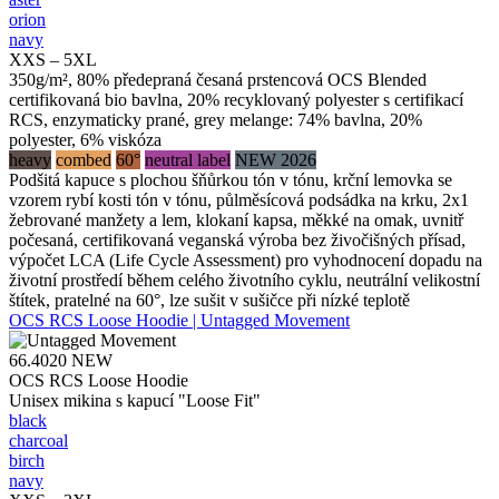
orion
navy
XXS – 5XL
350g/m², 80% předepraná česaná prstencová OCS Blended
certifikovaná bio bavlna, 20% recyklovaný polyester s certifikací
RCS, enzymaticky prané, grey melange: 74% bavlna, 20%
polyester, 6% viskóza
heavy
combed
60°
neutral label
NEW 2026
Podšitá kapuce s plochou šňůrkou tón v tónu, krční lemovka se
vzorem rybí kosti tón v tónu, půlměsícová podsádka na krku, 2x1
žebrované manžety a lem, klokaní kapsa, měkké na omak, uvnitř
počesaná, certifikovaná veganská výroba bez živočišných přísad,
výpočet LCA (Life Cycle Assessment) pro vyhodnocení dopadu na
životní prostředí během celého životního cyklu, neutrální velikostní
štítek, pratelné na 60°, lze sušit v sušičce při nízké teplotě
OCS RCS Loose Hoodie | Untagged Movement
66.4020
NEW
OCS RCS Loose Hoodie
Unisex mikina s kapucí "Loose Fit"
black
charcoal
birch
navy