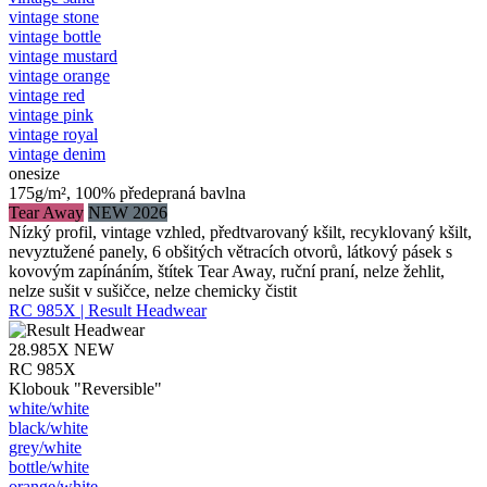
vintage stone
vintage bottle
vintage mustard
vintage orange
vintage red
vintage pink
vintage royal
vintage denim
onesize
175g/m², 100% předepraná bavlna
Tear Away
NEW 2026
Nízký profil, vintage vzhled, předtvarovaný kšilt, recyklovaný kšilt,
nevyztužené panely, 6 obšitých větracích otvorů, látkový pásek s
kovovým zapínáním, štítek Tear Away, ruční praní, nelze žehlit,
nelze sušit v sušičce, nelze chemicky čistit
RC 985X | Result Headwear
28.985X
NEW
RC 985X
Klobouk "Reversible"
white/​white
black/​white
grey/​white
bottle/​white
orange/​white