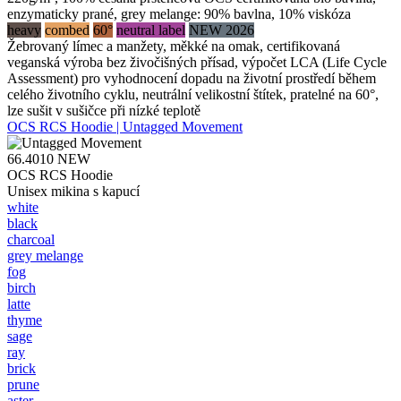
enzymaticky prané, grey melange: 90% bavlna, 10% viskóza
heavy
combed
60°
neutral label
NEW 2026
Žebrovaný límec a manžety, měkké na omak, certifikovaná
veganská výroba bez živočišných přísad, výpočet LCA (Life Cycle
Assessment) pro vyhodnocení dopadu na životní prostředí během
celého životního cyklu, neutrální velikostní štítek, pratelné na 60°,
lze sušit v sušičce při nízké teplotě
OCS RCS Hoodie | Untagged Movement
66.4010
NEW
OCS RCS Hoodie
Unisex mikina s kapucí
white
black
charcoal
grey melange
fog
birch
latte
thyme
sage
ray
brick
prune
aster