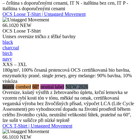
– čeština s doporučenými cenami, IT N - italština bez cen, IT P -
italština s doporučenými cenami
OCS Loose T-Shirt | Untagged Movement
66.1020
NEW
OCS Loose T-Shirt
Unisex oversize tričko z těžké bavlny
black
charcoal
birch
navy
XXS – 3XL
180g/m², 100% česaná prstencová OCS certifikovaná bio bavlna,
enzymaticky prané, single jersey, grey melange: 90% bavlna, 10%
viskóza
heavy
combed
60°
neutral label
NEW 2026
Oversize, kulatý výstřih z žebrovaného úpletu, krční lemovka se
vzorem rybí kosti tón v tónu, měkké na omak, certifikovaná
veganská výroba bez živočišných přísad, výpočet LCA (Life Cycle
Assessment) pro vyhodnocení dopadu na životní prostředí během
celého životního cyklu, neutrální velikostní štítek, pratelné na 60°,
lze sušit v sušičce při nízké teplotě
OCS T-Shirt | Untagged Movement
66.1010
NEW