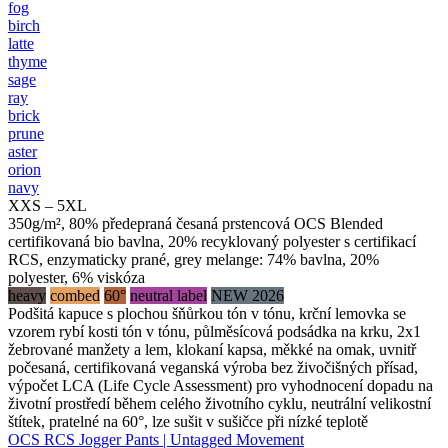
fog
birch
latte
thyme
sage
ray
brick
prune
aster
orion
navy
XXS – 5XL
350g/m², 80% předepraná česaná prstencová OCS Blended
certifikovaná bio bavlna, 20% recyklovaný polyester s certifikací
RCS, enzymaticky prané, grey melange: 74% bavlna, 20%
polyester, 6% viskóza
heavy
combed
60°
neutral label
NEW 2026
Podšitá kapuce s plochou šňůrkou tón v tónu, krční lemovka se
vzorem rybí kosti tón v tónu, půlměsícová podsádka na krku, 2x1
žebrované manžety a lem, klokaní kapsa, měkké na omak, uvnitř
počesaná, certifikovaná veganská výroba bez živočišných přísad,
výpočet LCA (Life Cycle Assessment) pro vyhodnocení dopadu na
životní prostředí během celého životního cyklu, neutrální velikostní
štítek, pratelné na 60°, lze sušit v sušičce při nízké teplotě
OCS RCS Jogger Pants | Untagged Movement