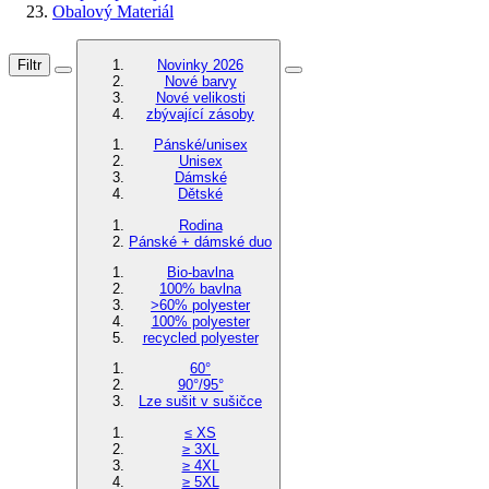
Obalový Materiál
Filtr
Novinky 2026
Nové barvy
Nové velikosti
zbývající zásoby
Pánské/unisex
Unisex
Dámské
Dětské
Rodina
Pánské + dámské duo
Bio-bavlna
100% bavlna
>60% polyester
100% polyester
recycled polyester
60°
90°/95°
Lze sušit v sušičce
≤ XS
≥ 3XL
≥ 4XL
≥ 5XL