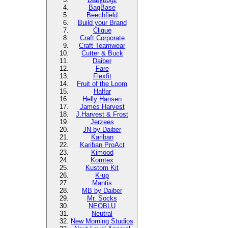
BagBase
Beechfield
Build your Brand
Clique
Craft Corporate
Craft Teamwear
Cutter & Buck
Daiber
Fare
Flexfit
Fruit of the Loom
Halfar
Helly Hansen
James Harvest
J.Harvest & Frost
Jerzees
JN by Daiber
Kariban
Kariban ProAct
Kimood
Korntex
Kustom Kit
K-up
Mantis
MB by Daiber
Mr. Socks
NEOBLU
Neutral
New Morning Studios