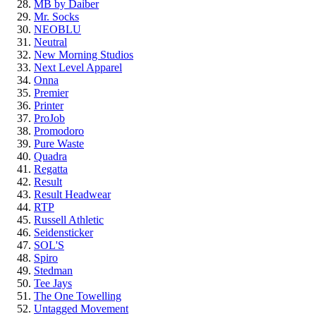
MB by Daiber
Mr. Socks
NEOBLU
Neutral
New Morning Studios
Next Level Apparel
Onna
Premier
Printer
ProJob
Promodoro
Pure Waste
Quadra
Regatta
Result
Result Headwear
RTP
Russell Athletic
Seidensticker
SOL'S
Spiro
Stedman
Tee Jays
The One Towelling
Untagged Movement