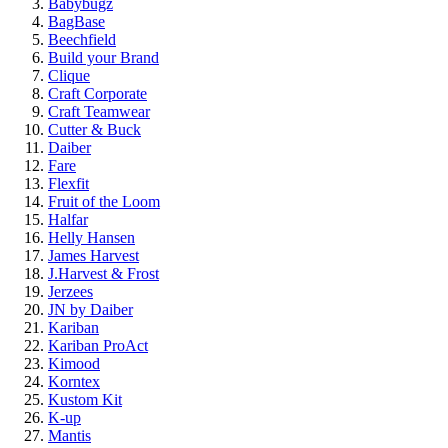
Babybugz
BagBase
Beechfield
Build your Brand
Clique
Craft Corporate
Craft Teamwear
Cutter & Buck
Daiber
Fare
Flexfit
Fruit of the Loom
Halfar
Helly Hansen
James Harvest
J.Harvest & Frost
Jerzees
JN by Daiber
Kariban
Kariban ProAct
Kimood
Korntex
Kustom Kit
K-up
Mantis