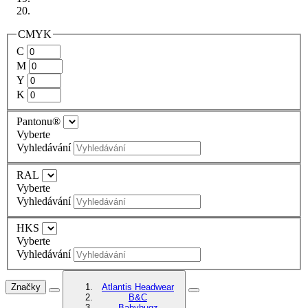
CMYK
C
M
Y
K
Pantonu®
Vyberte
Vyhledávání
RAL
Vyberte
Vyhledávání
HKS
Vyberte
Vyhledávání
Značky
Atlantis Headwear
B&C
Babybugz