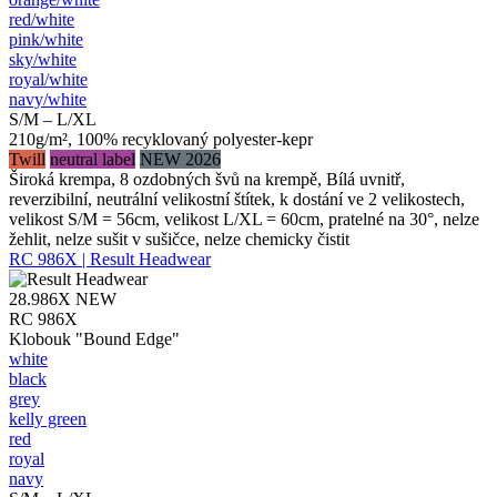
red/​white
pink/​white
sky/​white
royal/​white
navy/​white
S/M – L/XL
210g/m², 100% recyklovaný polyester-kepr
Twill
neutral label
NEW 2026
Široká krempa, 8 ozdobných švů na krempě, Bílá uvnitř,
reverzibilní, neutrální velikostní štítek, k dostání ve 2 velikostech,
velikost S/M = 56cm, velikost L/XL = 60cm, pratelné na 30°, nelze
žehlit, nelze sušit v sušičce, nelze chemicky čistit
RC 986X | Result Headwear
28.986X
NEW
RC 986X
Klobouk "Bound Edge"
white
black
grey
kelly green
red
royal
navy