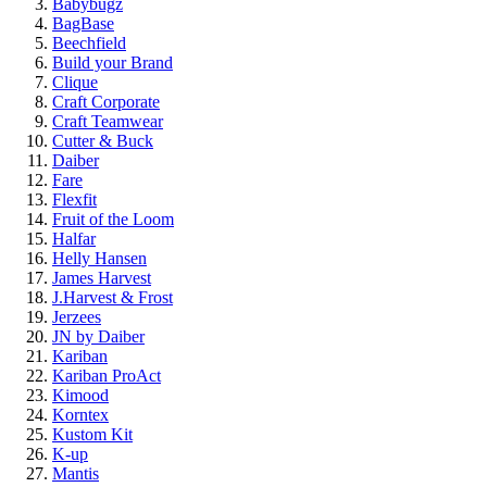
Babybugz
BagBase
Beechfield
Build your Brand
Clique
Craft Corporate
Craft Teamwear
Cutter & Buck
Daiber
Fare
Flexfit
Fruit of the Loom
Halfar
Helly Hansen
James Harvest
J.Harvest & Frost
Jerzees
JN by Daiber
Kariban
Kariban ProAct
Kimood
Korntex
Kustom Kit
K-up
Mantis