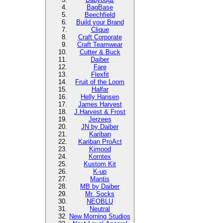
BagBase
Beechfield
Build your Brand
Clique
Craft Corporate
Craft Teamwear
Cutter & Buck
Daiber
Fare
Flexfit
Fruit of the Loom
Halfar
Helly Hansen
James Harvest
J.Harvest & Frost
Jerzees
JN by Daiber
Kariban
Kariban ProAct
Kimood
Korntex
Kustom Kit
K-up
Mantis
MB by Daiber
Mr. Socks
NEOBLU
Neutral
New Morning Studios