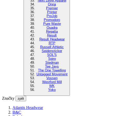
Next Level Apparel
Onna
Premier
Printer
ProJob
Promodoro
Pure Waste
Quadra
Regatta
Result
Result Headwear
RTP
Russell Athletic
Seidensticker
SOL'S
Spiro
Stedman
Tee Jays
The One Towelling
Untagged Movement
Vossen
Westford Mill
WK
Yoko
Značky
zpět
Atlantis Headwear
B&C