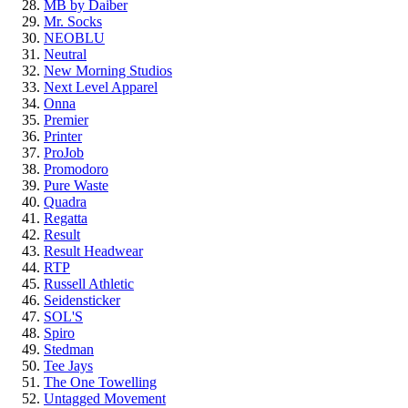
MB by Daiber
Mr. Socks
NEOBLU
Neutral
New Morning Studios
Next Level Apparel
Onna
Premier
Printer
ProJob
Promodoro
Pure Waste
Quadra
Regatta
Result
Result Headwear
RTP
Russell Athletic
Seidensticker
SOL'S
Spiro
Stedman
Tee Jays
The One Towelling
Untagged Movement