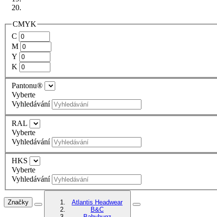
CMYK
C
M
Y
K
Pantonu®
Vyberte
Vyhledávání
RAL
Vyberte
Vyhledávání
HKS
Vyberte
Vyhledávání
Značky
Atlantis Headwear
B&C
Babybugz