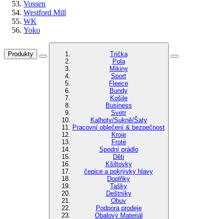
Vossen
Westford Mill
WK
Yoko
Produkty
Trička
Pola
Mikiny
Sport
Fleece
Bundy
Košile
Business
Svetr
Kalhoty/Sukně/Šaty
Pracovní oblečení & bezpečnost
Kroje
Froté
Spodní prádlo
Děti
Kšiltovky
čepice a pokrývky hlavy
Doplňky
Tašky
Deštníky
Obuv
Podpora prodeje
Obalový Materiál