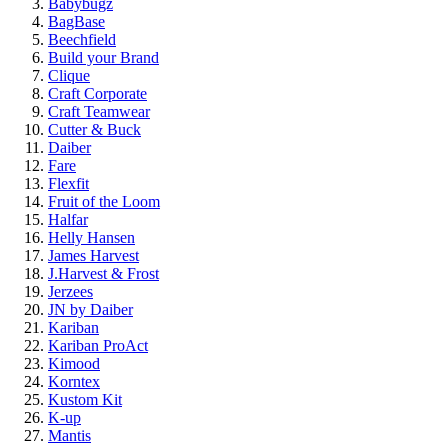
Babybugz
BagBase
Beechfield
Build your Brand
Clique
Craft Corporate
Craft Teamwear
Cutter & Buck
Daiber
Fare
Flexfit
Fruit of the Loom
Halfar
Helly Hansen
James Harvest
J.Harvest & Frost
Jerzees
JN by Daiber
Kariban
Kariban ProAct
Kimood
Korntex
Kustom Kit
K-up
Mantis