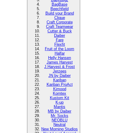
BagBase
Beechfield
Build your Brand
Clique
Craft Corporate
Craft Teamwear
Cutter & Buck
Daiber
Fare
Flexfit
Fruit of the Loom
Halfar
Helly Hansen
James Harvest
J.Harvest & Frost
Jerzees
JN by Daiber
Kariban
Kariban ProAct
Kimood
Korntex
Kustom Kit
K-up
Mantis
MB by Daiber
Mr. Socks
NEOBLU
Neutral
New Morning Studios