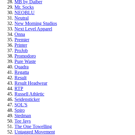
MB by Daiber
Mr. Socks
NEOBLU
Neutral
New Morning Studios
Next Level Apparel
Onna
Premier
Printer
ProJob
Promodoro
Pure Waste
Quadra
Regatta
Result
Result Headwear
RTP
Russell Athletic
Seidensticker
SOL'S
Spiro
Stedman
Tee Jays
The One Towelling
Untagged Movement