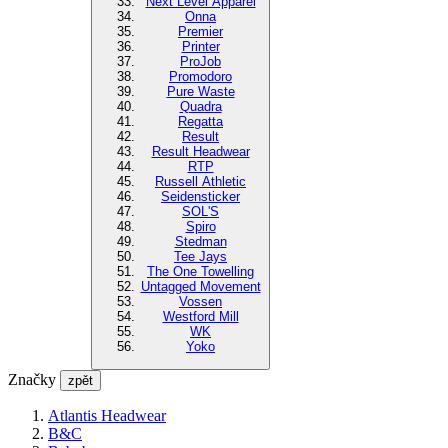
Next Level Apparel
Onna
Premier
Printer
ProJob
Promodoro
Pure Waste
Quadra
Regatta
Result
Result Headwear
RTP
Russell Athletic
Seidensticker
SOL'S
Spiro
Stedman
Tee Jays
The One Towelling
Untagged Movement
Vossen
Westford Mill
WK
Yoko
Značky
zpět
Atlantis Headwear
B&C