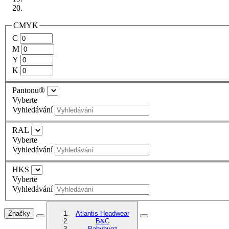
CMYK
C
M
Y
K
Pantonu®
Vyberte
Vyhledávání
RAL
Vyberte
Vyhledávání
HKS
Vyberte
Vyhledávání
Značky
Atlantis Headwear
B&C
Babybugz