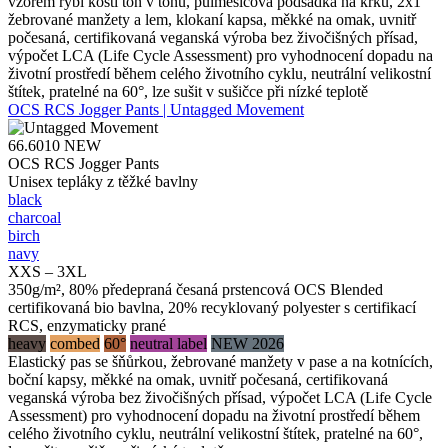
vzorem rybí kosti tón v tónu, půlměsícová podsádka na krku, 2x1
žebrované manžety a lem, klokaní kapsa, měkké na omak, uvnitř
počesaná, certifikovaná veganská výroba bez živočišných přísad,
výpočet LCA (Life Cycle Assessment) pro vyhodnocení dopadu na
životní prostředí během celého životního cyklu, neutrální velikostní
štítek, pratelné na 60°, lze sušit v sušičce při nízké teplotě
OCS RCS Jogger Pants | Untagged Movement
66.6010
NEW
OCS RCS Jogger Pants
Unisex tepláky z těžké bavlny
black
charcoal
birch
navy
XXS – 3XL
350g/m², 80% předepraná česaná prstencová OCS Blended
certifikovaná bio bavlna, 20% recyklovaný polyester s certifikací
RCS, enzymaticky prané
heavy
combed
60°
neutral label
NEW 2026
Elastický pas se šňůrkou, žebrované manžety v pase a na kotnících,
boční kapsy, měkké na omak, uvnitř počesaná, certifikovaná
veganská výroba bez živočišných přísad, výpočet LCA (Life Cycle
Assessment) pro vyhodnocení dopadu na životní prostředí během
celého životního cyklu, neutrální velikostní štítek, pratelné na 60°,