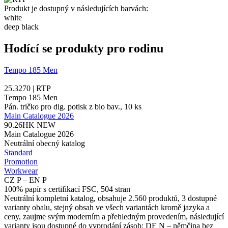
Produkt je dostupný v následujících barvách:
white
deep black
Hodící se produkty pro rodinu
Tempo 185 Men
25.3270 | RTP
Tempo 185 Men
Pán. tričko pro dig. potisk z bio bav., 10 ks
Main Catalogue 2026
90.26HK
NEW
Main Catalogue 2026
Neutrální obecný katalog
Standard
Promotion
Workwear
CZ P – EN P
100% papír s certifikací FSC, 504 stran
Neutrální kompletní katalog, obsahuje 2.560 produktů, 3 dostupné
varianty obalu, stejný obsah ve všech variantách kromě jazyka a
ceny, zaujme svým moderním a přehledným provedením, následující
varianty jsou dostupné do vyprodání zásob: DE N – němčina bez