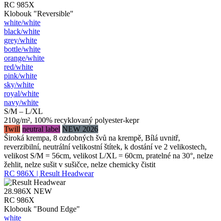
RC 985X
Klobouk "Reversible"
white/​white
black/​white
grey/​white
bottle/​white
orange/​white
red/​white
pink/​white
sky/​white
royal/​white
navy/​white
S/M – L/XL
210g/m², 100% recyklovaný polyester-kepr
Twill
neutral label
NEW 2026
Široká krempa, 8 ozdobných švů na krempě, Bílá uvnitř,
reverzibilní, neutrální velikostní štítek, k dostání ve 2 velikostech,
velikost S/M = 56cm, velikost L/XL = 60cm, pratelné na 30°, nelze
žehlit, nelze sušit v sušičce, nelze chemicky čistit
RC 986X | Result Headwear
28.986X
NEW
RC 986X
Klobouk "Bound Edge"
white