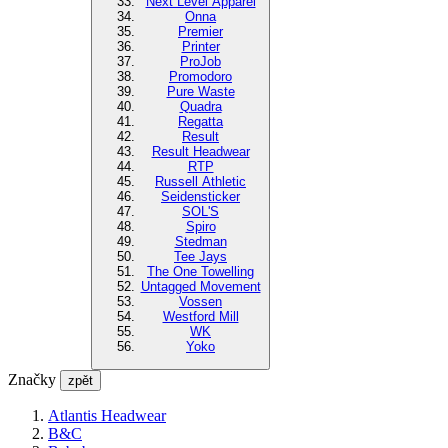
Next Level Apparel
Onna
Premier
Printer
ProJob
Promodoro
Pure Waste
Quadra
Regatta
Result
Result Headwear
RTP
Russell Athletic
Seidensticker
SOL'S
Spiro
Stedman
Tee Jays
The One Towelling
Untagged Movement
Vossen
Westford Mill
WK
Yoko
Značky
zpět
Atlantis Headwear
B&C