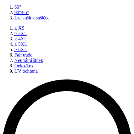
60°
90°/95°
Lze sušit v sušičce
≤ XS
≥ 3XL
≥ 4XL
≥ 5XL
≥ 6XL
Fair trade
Neutrální štítek
Oeko-Tex
UV ochrana