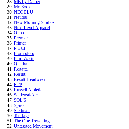
MB by Daiber
Mr. Socks
NEOBLU
Neutral
New Morning Studios
Next Level Apparel
Onna
Premier
Printer
ProJob
Promodoro
Pure Waste
Quadra
Regatta
Result
Result Headwear
RTP
Russell Athletic
Seidensticker
SOL'S
Spiro
Stedman
Tee Jays
The One Towelling
Untagged Movement