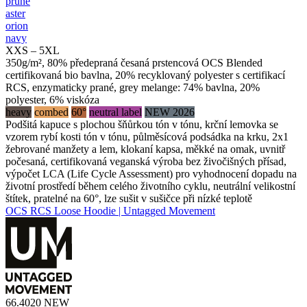
prune
aster
orion
navy
XXS – 5XL
350g/m², 80% předepraná česaná prstencová OCS Blended
certifikovaná bio bavlna, 20% recyklovaný polyester s certifikací
RCS, enzymaticky prané, grey melange: 74% bavlna, 20%
polyester, 6% viskóza
heavy
combed
60°
neutral label
NEW 2026
Podšitá kapuce s plochou šňůrkou tón v tónu, krční lemovka se
vzorem rybí kosti tón v tónu, půlměsícová podsádka na krku, 2x1
žebrované manžety a lem, klokaní kapsa, měkké na omak, uvnitř
počesaná, certifikovaná veganská výroba bez živočišných přísad,
výpočet LCA (Life Cycle Assessment) pro vyhodnocení dopadu na
životní prostředí během celého životního cyklu, neutrální velikostní
štítek, pratelné na 60°, lze sušit v sušičce při nízké teplotě
OCS RCS Loose Hoodie | Untagged Movement
66.4020
NEW