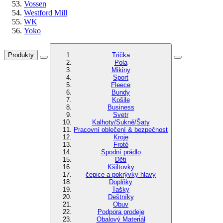
Vossen
Westford Mill
WK
Yoko
Produkty
Trička
Pola
Mikiny
Sport
Fleece
Bundy
Košile
Business
Svetr
Kalhoty/Sukně/Šaty
Pracovní oblečení & bezpečnost
Kroje
Froté
Spodní prádlo
Děti
Kšiltovky
čepice a pokrývky hlavy
Doplňky
Tašky
Deštníky
Obuv
Podpora prodeje
Obalový Materiál