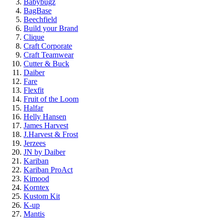
Babybugz
BagBase
Beechfield
Build your Brand
Clique
Craft Corporate
Craft Teamwear
Cutter & Buck
Daiber
Fare
Flexfit
Fruit of the Loom
Halfar
Helly Hansen
James Harvest
J.Harvest & Frost
Jerzees
JN by Daiber
Kariban
Kariban ProAct
Kimood
Korntex
Kustom Kit
K-up
Mantis