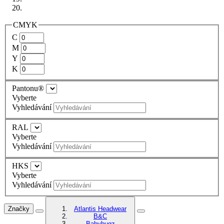
CMYK
C
M
Y
K
Pantonu®
Vyberte
Vyhledávání
RAL
Vyberte
Vyhledávání
HKS
Vyberte
Vyhledávání
Značky
Atlantis Headwear
B&C
Babybugz