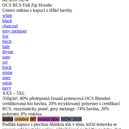
OCS RCS Full Zip Hoodie
Unisex mikina s kapucí z těžké bavlny
white
black
charcoal
grey melange
fog
birch
latte
thyme
sage
ray
brick
prune
aster
orion
navy
XXS – 5XL
350g/m², 80% předepraná česaná prstencová OCS Blended
certifikovaná bio bavlna, 20% recyklovaný polyester s certifikací
RCS, enzymaticky prané, grey melange: 74% bavlna, 20%
polyester, 6% viskóza
heavy
combed
60°
neutral label
NEW 2026
Podšitá kapuce s plochou šňůrkou tón v tónu, krční lemovka se