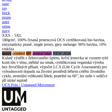
sage
ray
brick
prune
aster
orion
navy
XXS – 5XL
180g/m², 100% česaná prstencová OCS certifikovaná bio bavlna,
enzymaticky prané, single jersey, grey melange: 90% bavlna, 10%
viskóza
heavy
combed
60°
neutral label
NEW 2026
Kulatý výstřih z žebrovaného úpletu, krční lemovka se vzorem rybí
kosti tón v tónu, měkké na omak, certifikovaná veganská výroba
bez živočišných přísad, výpočet LCA (Life Cycle Assessment) pro
vyhodnocení dopadu na životní prostředí během celého životního
cyklu, neutrální velikostní štítek, pratelné na 60°, lze sušit v sušičce
při nízké teplotě
OCS Polo | Untagged Movement