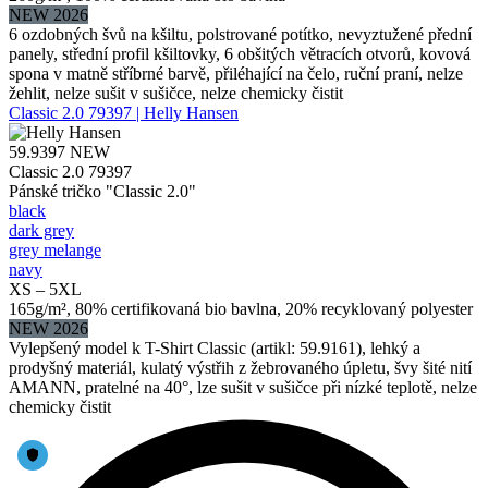
NEW 2026
6 ozdobných švů na kšiltu, polstrované potítko, nevyztužené přední
panely, střední profil kšiltovky, 6 obšitých větracích otvorů, kovová
spona v matně stříbrné barvě, přiléhající na čelo, ruční praní, nelze
žehlit, nelze sušit v sušičce, nelze chemicky čistit
Classic 2.0 79397 | Helly Hansen
59.9397
NEW
Classic 2.0 79397
Pánské tričko "Classic 2.0"
black
dark grey
grey melange
navy
XS – 5XL
165g/m², 80% certifikovaná bio bavlna, 20% recyklovaný polyester
NEW 2026
Vylepšený model k T-Shirt Classic (artikl: 59.9161), lehký a
prodyšný materiál, kulatý výstřih z žebrovaného úpletu, švy šité nití
AMANN, pratelné na 40°, lze sušit v sušičce při nízké teplotě, nelze
chemicky čistit