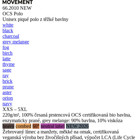
66.2010
NEW
OCS Polo
Unisex piqué polo z těžké bavlny
white
black
charcoal
grey melange
fog
birch
latte
thyme
sage
ray
brick
prune
aster
orion
navy
XXS – 5XL
220g/m², 100% česaná prstencová OCS certifikovaná bio bavlna,
enzymaticky prané, grey melange: 90% bavlna, 10% viskóza
heavy
combed
60°
neutral label
NEW 2026
Žebrovaný límec a manžety, měkké na omak, certifikovaná
veganská výroba bez živočišných přísad, výpočet LCA (Life Cycle