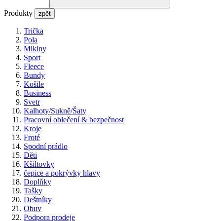
Produkty
zpět
Trička
Pola
Mikiny
Sport
Fleece
Bundy
Košile
Business
Svetr
Kalhoty/Sukně/Šaty
Pracovní oblečení & bezpečnost
Kroje
Froté
Spodní prádlo
Děti
Kšiltovky
čepice a pokrývky hlavy
Doplňky
Tašky
Deštníky
Obuv
Podpora prodeje