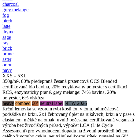
charcoal
grey melange
fog
birch
latte
thyme
sage
ray
brick
prune
aster
orion
navy
XXS – 5XL
350g/m², 80% předepraná česaná prstencová OCS Blended
certifikovaná bio bavlna, 20% recyklovaný polyester s certifikací
RCS, enzymaticky prané, grey melange: 74% bavlna, 20%
polyester, 6% viskóza
heavy
combed
60°
neutral label
NEW 2026
Krční lemovka se vzorem rybí kosti tón v tónu, půlměsícová
podsádka na krku, 2x1 žebrovaný úplet na rukávech, krku a v pase s
elastanem, měkké na omak, uvnitř počesaná, certifikovaná veganská
výroba bez živočišných přísad, výpočet LCA (Life Cycle
Assessment) pro vyhodnocení dopadu na životní prostředí během
celého životního cyklu, neutrální velikostní štítek, pratelné na 60°,