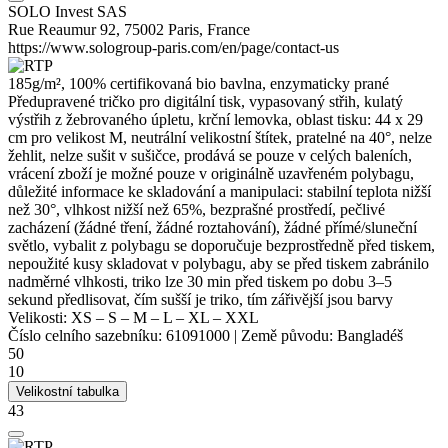
SOLO Invest SAS
Rue Reaumur 92, 75002 Paris, France
https://www.sologroup-paris.com/en/page/contact-us
185g/m², 100% certifikovaná
bio bavlna
, enzymaticky prané
Předupravené tričko pro digitální tisk, vypasovaný střih, kulatý
výstřih z žebrovaného úpletu,
krční lemovka
, oblast tisku: 44 x 29
cm pro velikost M,
neutrální velikostní štítek
, pratelné na 40°, nelze
žehlit, nelze sušit v sušičce, prodává se pouze v celých baleních,
vrácení zboží je možné pouze v originálně uzavřeném polybagu,
důležité informace ke skladování a manipulaci: stabilní teplota nižší
než 30°, vlhkost nižší než 65%, bezprašné prostředí, pečlivé
zacházení (žádné tření, žádné roztahování), žádné přímé/sluneční
světlo, vybalit z polybagu se doporučuje bezprostředně před tiskem,
nepoužité kusy skladovat v polybagu, aby se před tiskem zabránilo
nadměrné vlhkosti, triko lze 30 min před tiskem po dobu 3–5
sekund předlisovat, čím sušší je triko, tím zářivější jsou barvy
Velikosti:
XS
–
S
–
M
–
L
–
XL
–
XXL
Číslo celního sazebníku:
61091000
|
Země původu:
Bangladéš
50
10
Velikostní tabulka
43