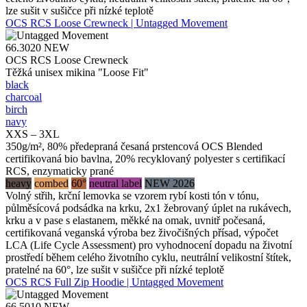
lze sušit v sušičce při nízké teplotě
OCS RCS Loose Crewneck | Untagged Movement
66.3020
NEW
OCS RCS Loose Crewneck
Těžká unisex mikina "Loose Fit"
black
charcoal
birch
navy
XXS – 3XL
350g/m², 80% předepraná česaná prstencová OCS Blended
certifikovaná bio bavlna, 20% recyklovaný polyester s certifikací
RCS, enzymaticky prané
heavy
combed
60°
neutral label
NEW 2026
Volný střih, krční lemovka se vzorem rybí kosti tón v tónu,
půlměsícová podsádka na krku, 2x1 žebrovaný úplet na rukávech,
krku a v pase s elastanem, měkké na omak, uvnitř počesaná,
certifikovaná veganská výroba bez živočišných přísad, výpočet
LCA (Life Cycle Assessment) pro vyhodnocení dopadu na životní
prostředí během celého životního cyklu, neutrální velikostní štítek,
pratelné na 60°, lze sušit v sušičce při nízké teplotě
OCS RCS Full Zip Hoodie | Untagged Movement
66.5010
NEW