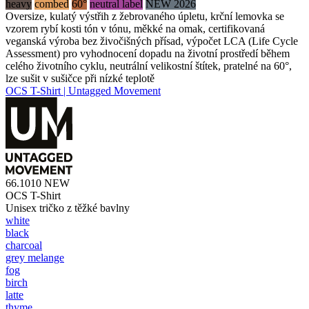
heavy
combed
60°
neutral label
NEW 2026
Oversize, kulatý výstřih z žebrovaného úpletu, krční lemovka se
vzorem rybí kosti tón v tónu, měkké na omak, certifikovaná
veganská výroba bez živočišných přísad, výpočet LCA (Life Cycle
Assessment) pro vyhodnocení dopadu na životní prostředí během
celého životního cyklu, neutrální velikostní štítek, pratelné na 60°,
lze sušit v sušičce při nízké teplotě
OCS T-Shirt | Untagged Movement
66.1010
NEW
OCS T-Shirt
Unisex tričko z těžké bavlny
white
black
charcoal
grey melange
fog
birch
latte
thyme