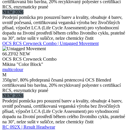
certifikovaná bio bavlna, 20% recyklovaný polyester s certifikací
RCS, enzymaticky prané
NEW 2026
Prodejní pomůcka pro posuzení barev a kvality, obsahuje 4 barev,
uvnitř počesaná, certifikovaná veganská výroba bez živočišných
přísad, výpočet LCA (Life Cycle Assessment) pro vyhodnocení
dopadu na životní prostředí během celého životního cyklu, pratelné
na 30°, nelze sušit v sušičce, nelze chemicky čistit
OCS RCS Crewneck Combo | Untagged Movement
66.ZF02
NEW
OCS RCS Crewneck Combo
Mikina "Color Block"
multicolour
M
350g/m², 80% předepraná česaná prstencová OCS Blended
certifikovaná bio bavlna, 20% recyklovaný polyester s certifikací
RCS, enzymaticky prané
NEW 2026
Prodejní pomůcka pro posuzení barev a kvality, obsahuje 4 barev,
uvnitř počesaná, certifikovaná veganská výroba bez živočišných
přísad, výpočet LCA (Life Cycle Assessment) pro vyhodnocení
dopadu na životní prostředí během celého životního cyklu, pratelné
na 30°, nelze sušit v sušičce, nelze chemicky čistit
RC 092X | Result Headwear