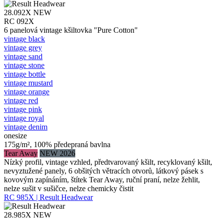
28.092X
NEW
RC 092X
6 panelová vintage kšiltovka "Pure Cotton"
vintage black
vintage grey
vintage sand
vintage stone
vintage bottle
vintage mustard
vintage orange
vintage red
vintage pink
vintage royal
vintage denim
onesize
175g/m², 100% předepraná bavlna
Tear Away
NEW 2026
Nízký profil, vintage vzhled, předtvarovaný kšilt, recyklovaný kšilt,
nevyztužené panely, 6 obšitých větracích otvorů, látkový pásek s
kovovým zapínáním, štítek Tear Away, ruční praní, nelze žehlit,
nelze sušit v sušičce, nelze chemicky čistit
RC 985X | Result Headwear
28.985X
NEW