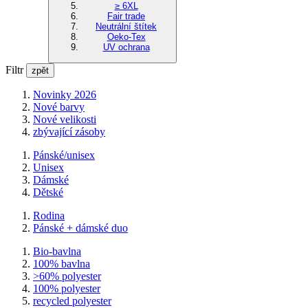
≥ 6XL
Fair trade
Neutrální štítek
Oeko-Tex
UV ochrana
Filtr
zpět
Novinky 2026
Nové barvy
Nové velikosti
zbývající zásoby
Pánské/unisex
Unisex
Dámské
Dětské
Rodina
Pánské + dámské duo
Bio-bavlna
100% bavlna
>60% polyester
100% polyester
recycled polyester