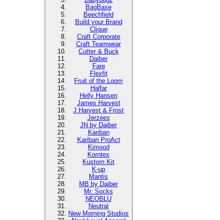
BagBase
Beechfield
Build your Brand
Clique
Craft Corporate
Craft Teamwear
Cutter & Buck
Daiber
Fare
Flexfit
Fruit of the Loom
Halfar
Helly Hansen
James Harvest
J.Harvest & Frost
Jerzees
JN by Daiber
Kariban
Kariban ProAct
Kimood
Korntex
Kustom Kit
K-up
Mantis
MB by Daiber
Mr. Socks
NEOBLU
Neutral
New Morning Studios