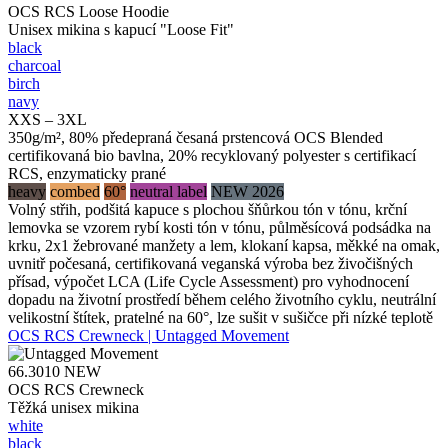
OCS RCS Loose Hoodie
Unisex mikina s kapucí "Loose Fit"
black
charcoal
birch
navy
XXS – 3XL
350g/m², 80% předepraná česaná prstencová OCS Blended
certifikovaná bio bavlna, 20% recyklovaný polyester s certifikací
RCS, enzymaticky prané
heavy
combed
60°
neutral label
NEW 2026
Volný střih, podšitá kapuce s plochou šňůrkou tón v tónu, krční
lemovka se vzorem rybí kosti tón v tónu, půlměsícová podsádka na
krku, 2x1 žebrované manžety a lem, klokaní kapsa, měkké na omak,
uvnitř počesaná, certifikovaná veganská výroba bez živočišných
přísad, výpočet LCA (Life Cycle Assessment) pro vyhodnocení
dopadu na životní prostředí během celého životního cyklu, neutrální
velikostní štítek, pratelné na 60°, lze sušit v sušičce při nízké teplotě
OCS RCS Crewneck | Untagged Movement
66.3010
NEW
OCS RCS Crewneck
Těžká unisex mikina
white
black