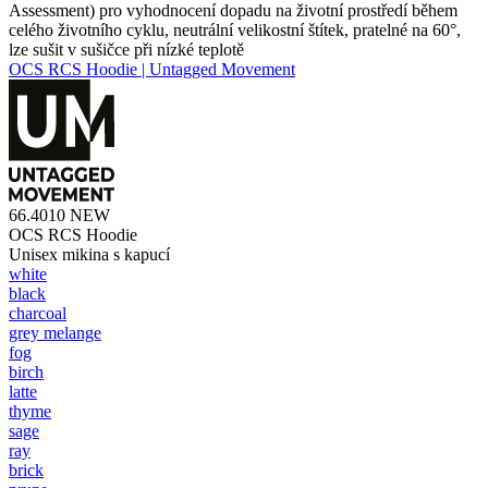
Assessment) pro vyhodnocení dopadu na životní prostředí během
celého životního cyklu, neutrální velikostní štítek, pratelné na 60°,
lze sušit v sušičce při nízké teplotě
OCS RCS Hoodie | Untagged Movement
66.4010
NEW
OCS RCS Hoodie
Unisex mikina s kapucí
white
black
charcoal
grey melange
fog
birch
latte
thyme
sage
ray
brick