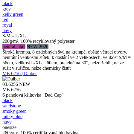
black
grey
kelly green
red
royal
navy
S/M – L/XL
200g/m², 100% recyklovaný polyester
neutral label
NEW 2026
Široká krempa, 8 ozdobných švů na krempě, obšité větrací otvory,
neutrální velikostní štítek, k dostání ve 2 velikostech, velikost S/M =
56cm, velikost L/XL = 60cm, pratelné na 30°, nelze žehlit, nelze
sušit v sušičce, nelze chemicky čistit
MB 6256 | Daiber
03.6256
NEW
MB 6256
6 panelová kšiltovka "Dad Cap"
black
sandstone
smoky green
milky blue
navy
onesize
260g/m², 100% certifikovaná bio bavlna