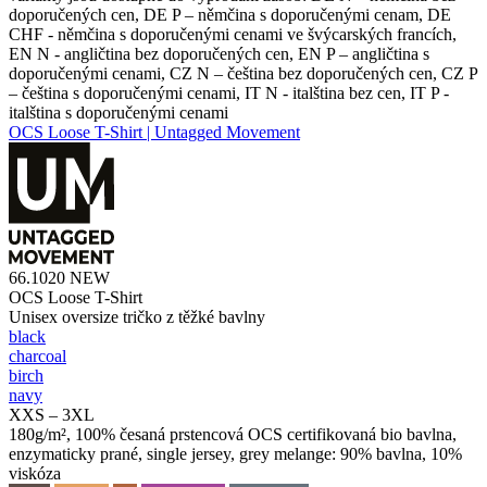
doporučených cen, DE P – němčina s doporučenými cenam, DE
CHF - němčina s doporučenými cenami ve švýcarských francích,
EN N - angličtina bez doporučených cen, EN P – angličtina s
doporučenými cenami, CZ N – čeština bez doporučených cen, CZ P
– čeština s doporučenými cenami, IT N - italština bez cen, IT P -
italština s doporučenými cenami
OCS Loose T-Shirt | Untagged Movement
66.1020
NEW
OCS Loose T-Shirt
Unisex oversize tričko z těžké bavlny
black
charcoal
birch
navy
XXS – 3XL
180g/m², 100% česaná prstencová OCS certifikovaná bio bavlna,
enzymaticky prané, single jersey, grey melange: 90% bavlna, 10%
viskóza