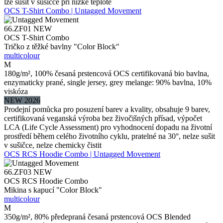
lze sušit v sušičce při nízké teplotě
OCS T-Shirt Combo | Untagged Movement
66.ZF01
NEW
OCS T-Shirt Combo
Tričko z těžké bavlny "Color Block"
multicolour
M
180g/m², 100% česaná prstencová OCS certifikovaná bio bavlna,
enzymaticky prané, single jersey, grey melange: 90% bavlna, 10%
viskóza
NEW 2026
Prodejní pomůcka pro posuzení barev a kvality, obsahuje 9 barev,
certifikovaná veganská výroba bez živočišných přísad, výpočet
LCA (Life Cycle Assessment) pro vyhodnocení dopadu na životní
prostředí během celého životního cyklu, pratelné na 30°, nelze sušit
v sušičce, nelze chemicky čistit
OCS RCS Hoodie Combo | Untagged Movement
66.ZF03
NEW
OCS RCS Hoodie Combo
Mikina s kapucí "Color Block"
multicolour
M
350g/m², 80% předepraná česaná prstencová OCS Blended