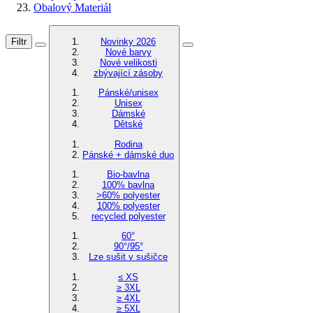
Obalový Materiál
Filtr
Novinky 2026
Nové barvy
Nové velikosti
zbývající zásoby
Pánské/unisex
Unisex
Dámské
Dětské
Rodina
Pánské + dámské duo
Bio-bavlna
100% bavlna
>60% polyester
100% polyester
recycled polyester
60°
90°/95°
Lze sušit v sušičce
≤ XS
≥ 3XL
≥ 4XL
≥ 5XL