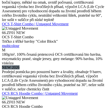
boční kapsy, měkké na omak, uvnitř počesaná, certifikovaná
veganská výroba bez živočišných přísad, výpočet LCA (Life Cycle
Assessment) pro vyhodnocení dopadu na životní prostředí během
celého životního cyklu, neutrální velikostní štítek, pratelné na 60°,
lze sušit v sušičce při nízké teplotě
OCS T-Shirt Combo | Untagged Movement
66.ZF01
NEW
OCS T-Shirt Combo
Tričko z těžké bavlny "Color Block"
multicolour
M
180g/m², 100% česaná prstencová OCS certifikovaná bio bavlna,
enzymaticky prané, single jersey, grey melange: 90% bavlna, 10%
viskóza
NEW 2026
Prodejní pomůcka pro posuzení barev a kvality, obsahuje 9 barev,
certifikovaná veganská výroba bez živočišných přísad, výpočet
LCA (Life Cycle Assessment) pro vyhodnocení dopadu na životní
prostředí během celého životního cyklu, pratelné na 30°, nelze sušit
v sušičce, nelze chemicky čistit
OCS RCS Hoodie Combo | Untagged Movement
66.ZF03
NEW
OCS RCS Hoodie Combo