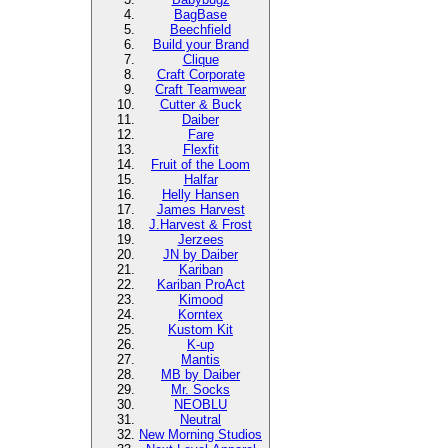
BagBase
Beechfield
Build your Brand
Clique
Craft Corporate
Craft Teamwear
Cutter & Buck
Daiber
Fare
Flexfit
Fruit of the Loom
Halfar
Helly Hansen
James Harvest
J.Harvest & Frost
Jerzees
JN by Daiber
Kariban
Kariban ProAct
Kimood
Korntex
Kustom Kit
K-up
Mantis
MB by Daiber
Mr. Socks
NEOBLU
Neutral
New Morning Studios