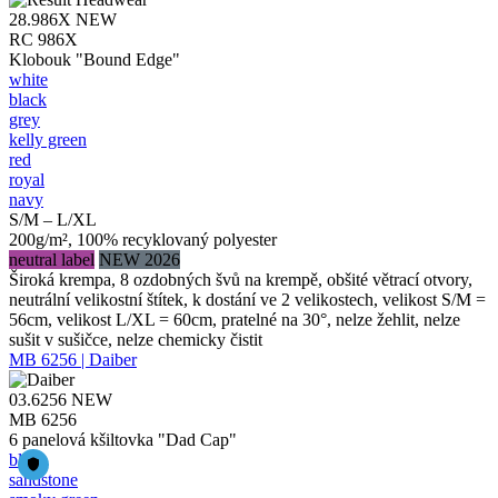
28.986X
NEW
RC 986X
Klobouk "Bound Edge"
white
black
grey
kelly green
red
royal
navy
S/M – L/XL
200g/m², 100% recyklovaný polyester
neutral label
NEW 2026
Široká krempa, 8 ozdobných švů na krempě, obšité větrací otvory,
neutrální velikostní štítek, k dostání ve 2 velikostech, velikost S/M =
56cm, velikost L/XL = 60cm, pratelné na 30°, nelze žehlit, nelze
sušit v sušičce, nelze chemicky čistit
MB 6256 | Daiber
03.6256
NEW
MB 6256
6 panelová kšiltovka "Dad Cap"
black
sandstone