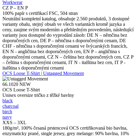
Workwear
CZ P – EN P
100% papír s certifikací FSC, 504 stran
Neutrální kompletní katalog, obsahuje 2.560 produktů, 3 dostupné
varianty obalu, stejný obsah ve všech variantách kromě jazyka a
ceny, zaujme svým moderním a přehledným provedením, následující
varianty jsou dostupné do vyprodání zásob: DE N – němčina bez
doporučených cen, DE P – němčina s doporučenými cenam, DE
CHF - němčina s doporučenými cenami ve švýcarských francích,
EN N - angličtina bez doporučených cen, EN P – angličtina s
doporučenými cenami, CZ N – čeština bez doporučených cen, CZ P
– čeština s doporučenými cenami, IT N - italština bez cen, IT P -
italština s doporučenými cenami
OCS Loose T-Shirt | Untagged Movement
66.1020
NEW
OCS Loose T-Shirt
Unisex oversize tričko z těžké bavlny
black
charcoal
birch
navy
XXS – 3XL
180g/m², 100% česaná prstencová OCS certifikovaná bio bavlna,
enzymaticky prané, single jersey, grey melange: 90% bavlna, 10%