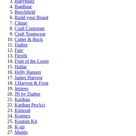
Babybugz
BagBase
Beechfield
Build your Brand
Clique
Craft Corporate
Craft Teamwear
Cutter & Buck
Daiber
Fare
Flexfit
Fruit of the Loom
Halfar
Helly Hansen
James Harvest
J.Harvest & Frost
Jerzees
JN by Daiber
Kariban
Kariban ProAct
Kimood
Korntex
Kustom Kit
K-up
Mantis