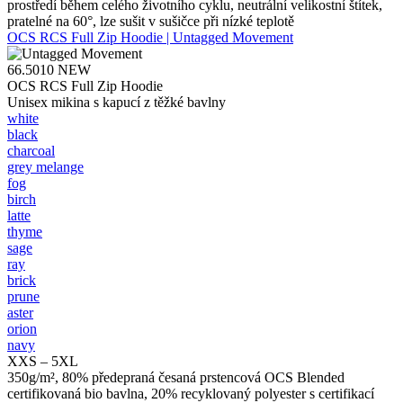
prostředí během celého životního cyklu, neutrální velikostní štítek,
pratelné na 60°, lze sušit v sušičce při nízké teplotě
OCS RCS Full Zip Hoodie | Untagged Movement
66.5010
NEW
OCS RCS Full Zip Hoodie
Unisex mikina s kapucí z těžké bavlny
white
black
charcoal
grey melange
fog
birch
latte
thyme
sage
ray
brick
prune
aster
orion
navy
XXS – 5XL
350g/m², 80% předepraná česaná prstencová OCS Blended
certifikovaná bio bavlna, 20% recyklovaný polyester s certifikací