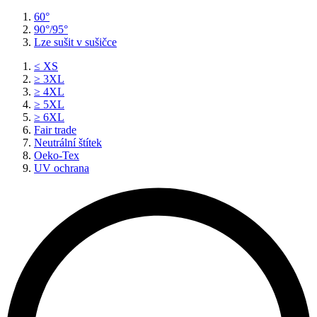
60°
90°/95°
Lze sušit v sušičce
≤ XS
≥ 3XL
≥ 4XL
≥ 5XL
≥ 6XL
Fair trade
Neutrální štítek
Oeko-Tex
UV ochrana