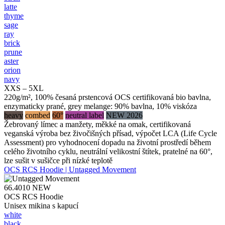
latte
thyme
sage
ray
brick
prune
aster
orion
navy
XXS – 5XL
220g/m², 100% česaná prstencová OCS certifikovaná bio bavlna,
enzymaticky prané, grey melange: 90% bavlna, 10% viskóza
heavy
combed
60°
neutral label
NEW 2026
Žebrovaný límec a manžety, měkké na omak, certifikovaná
veganská výroba bez živočišných přísad, výpočet LCA (Life Cycle
Assessment) pro vyhodnocení dopadu na životní prostředí během
celého životního cyklu, neutrální velikostní štítek, pratelné na 60°,
lze sušit v sušičce při nízké teplotě
OCS RCS Hoodie | Untagged Movement
66.4010
NEW
OCS RCS Hoodie
Unisex mikina s kapucí
white
black