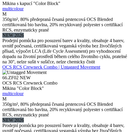
Mikina s kapucí "Color Block"
multicolour
M
350g/m², 80% předepraná česaná prstencová OCS Blended
certifikovaná bio bavlna, 20% recyklovaný polyester s certifikací
RCS, enzymaticky prané
NEW 2026
Prodejní pomůcka pro posuzení barev a kvality, obsahuje 4 barev,
uvnitř počesaná, certifikovaná veganská výroba bez živočišných
přísad, výpočet LCA (Life Cycle Assessment) pro vyhodnocení
dopadu na životní prostředí během celého životního cyklu, pratelné
na 30°, nelze sušit v sušičce, nelze chemicky čistit
OCS RCS Crewneck Combo | Untagged Movement
66.ZF02
NEW
OCS RCS Crewneck Combo
Mikina "Color Block"
multicolour
M
350g/m², 80% předepraná česaná prstencová OCS Blended
certifikovaná bio bavlna, 20% recyklovaný polyester s certifikací
RCS, enzymaticky prané
NEW 2026
Prodejní pomůcka pro posuzení barev a kvality, obsahuje 4 barev,
uvnitř počesaná, certifikovaná veganská výroba bez živočišných