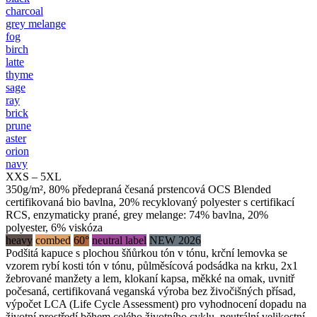
charcoal
grey melange
fog
birch
latte
thyme
sage
ray
brick
prune
aster
orion
navy
XXS – 5XL
350g/m², 80% předepraná česaná prstencová OCS Blended
certifikovaná bio bavlna, 20% recyklovaný polyester s certifikací
RCS, enzymaticky prané, grey melange: 74% bavlna, 20%
polyester, 6% viskóza
heavy
combed
60°
neutral label
NEW 2026
Podšitá kapuce s plochou šňůrkou tón v tónu, krční lemovka se
vzorem rybí kosti tón v tónu, půlměsícová podsádka na krku, 2x1
žebrované manžety a lem, klokaní kapsa, měkké na omak, uvnitř
počesaná, certifikovaná veganská výroba bez živočišných přísad,
výpočet LCA (Life Cycle Assessment) pro vyhodnocení dopadu na
životní prostředí během celého životního cyklu, neutrální velikostní