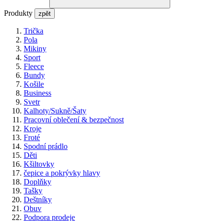
Produkty
zpět
Trička
Pola
Mikiny
Sport
Fleece
Bundy
Košile
Business
Svetr
Kalhoty/Sukně/Šaty
Pracovní oblečení & bezpečnost
Kroje
Froté
Spodní prádlo
Děti
Kšiltovky
čepice a pokrývky hlavy
Doplňky
Tašky
Deštníky
Obuv
Podpora prodeje