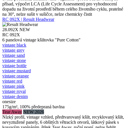
přísad, výpočet LCA (Life Cycle Assessment) pro vyhodnocení
dopadu na životní prostředí během celého životního cyklu, pratelné
na 30°, nelze sušit v sušičce, nelze chemicky čistit
RC 092X | Result Headwear
28.092X
NEW
RC 092X
6 panelová vintage kšiltovka "Pure Cotton"
vintage black
vintage grey
vintage sand
vintage stone
vintage bottle
vintage mustard
vintage orange
vintage red
vintage pink
vintage royal
vintage denim
onesize
175g/m², 100% předepraná bavlna
Tear Away
NEW 2026
Nízký profil, vintage vzhled, předtvarovaný kšilt, recyklovaný kšilt,
nevyztužené panely, 6 obšitých větracích otvorů, látkový pásek s
kovovým zapínáním, štítek Tear Away, ruční praní, nelze žehlit,