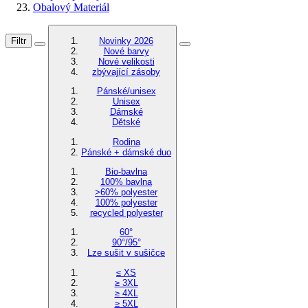
Obalový Materiál
Filtr
Novinky 2026
Nové barvy
Nové velikosti
zbývající zásoby
Pánské/unisex
Unisex
Dámské
Dětské
Rodina
Pánské + dámské duo
Bio-bavlna
100% bavlna
>60% polyester
100% polyester
recycled polyester
60°
90°/95°
Lze sušit v sušičce
≤ XS
≥ 3XL
≥ 4XL
≥ 5XL