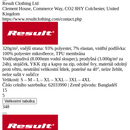
Result Clothing Ltd
Clement House, Commerce Way, CO2 8HY Colchester, United
Kingdom
https://www.resultclothing.com/contact.php
320g/m², vnější strana: 93%
polyester
, 7%
elastan
, vnitřní podšívka:
100%
polyester
mikrofleece,
TPU membrána
Voděodpudivá (8.000mm vodní sloupec), prodyšná (3.000g/m² za
24h), stojáček, YKK zip a kapsy na zip, odolné švy, materiál odolný
proti větru,
neutrální velikostní štítek
, pratelné na 40°, nelze žehlit,
nelze sušit v sušičce
Velikosti:
S
–
M
–
L
–
XL
–
XXL
–
3XL
–
4XL
Číslo celního sazebníku:
62033990
|
Země původu:
Bangladéš
15
5
Velikostní tabulka
348