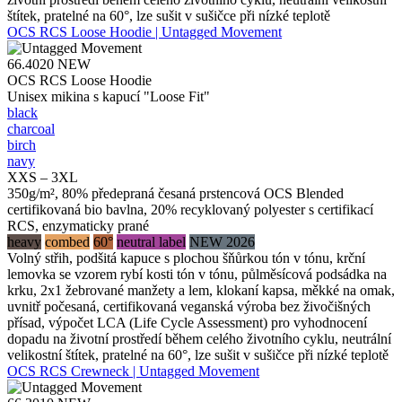
štítek, pratelné na 60°, lze sušit v sušičce při nízké teplotě
OCS RCS Loose Hoodie | Untagged Movement
66.4020
NEW
OCS RCS Loose Hoodie
Unisex mikina s kapucí "Loose Fit"
black
charcoal
birch
navy
XXS – 3XL
350g/m², 80% předepraná česaná prstencová OCS Blended
certifikovaná bio bavlna, 20% recyklovaný polyester s certifikací
RCS, enzymaticky prané
heavy
combed
60°
neutral label
NEW 2026
Volný střih, podšitá kapuce s plochou šňůrkou tón v tónu, krční
lemovka se vzorem rybí kosti tón v tónu, půlměsícová podsádka na
krku, 2x1 žebrované manžety a lem, klokaní kapsa, měkké na omak,
uvnitř počesaná, certifikovaná veganská výroba bez živočišných
přísad, výpočet LCA (Life Cycle Assessment) pro vyhodnocení
dopadu na životní prostředí během celého životního cyklu, neutrální
velikostní štítek, pratelné na 60°, lze sušit v sušičce při nízké teplotě
OCS RCS Crewneck | Untagged Movement