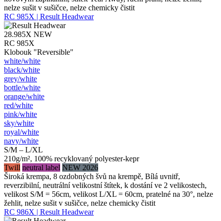
nelze sušit v sušičce, nelze chemicky čistit
RC 985X | Result Headwear
28.985X
NEW
RC 985X
Klobouk "Reversible"
white/​white
black/​white
grey/​white
bottle/​white
orange/​white
red/​white
pink/​white
sky/​white
royal/​white
navy/​white
S/M – L/XL
210g/m², 100% recyklovaný polyester-kepr
Twill
neutral label
NEW 2026
Široká krempa, 8 ozdobných švů na krempě, Bílá uvnitř,
reverzibilní, neutrální velikostní štítek, k dostání ve 2 velikostech,
velikost S/M = 56cm, velikost L/XL = 60cm, pratelné na 30°, nelze
žehlit, nelze sušit v sušičce, nelze chemicky čistit
RC 986X | Result Headwear