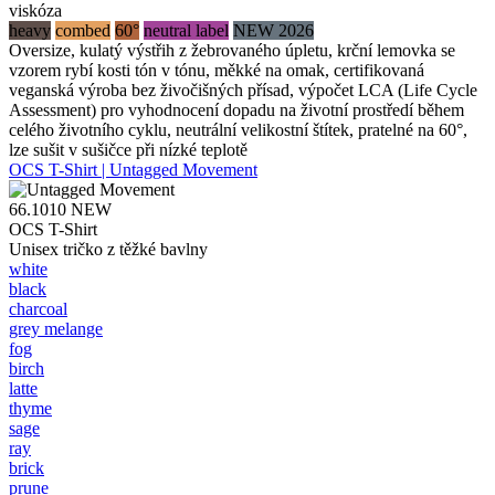
viskóza
heavy
combed
60°
neutral label
NEW 2026
Oversize, kulatý výstřih z žebrovaného úpletu, krční lemovka se
vzorem rybí kosti tón v tónu, měkké na omak, certifikovaná
veganská výroba bez živočišných přísad, výpočet LCA (Life Cycle
Assessment) pro vyhodnocení dopadu na životní prostředí během
celého životního cyklu, neutrální velikostní štítek, pratelné na 60°,
lze sušit v sušičce při nízké teplotě
OCS T-Shirt | Untagged Movement
66.1010
NEW
OCS T-Shirt
Unisex tričko z těžké bavlny
white
black
charcoal
grey melange
fog
birch
latte
thyme
sage
ray
brick
prune