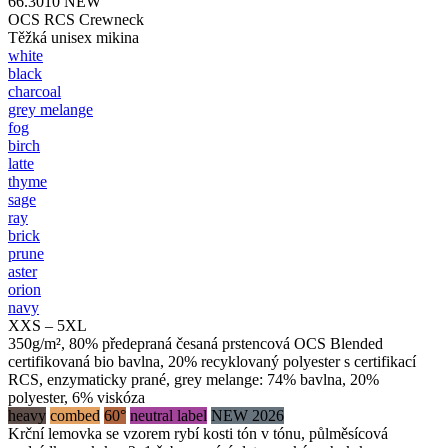
66.3010
NEW
OCS RCS Crewneck
Těžká unisex mikina
white
black
charcoal
grey melange
fog
birch
latte
thyme
sage
ray
brick
prune
aster
orion
navy
XXS – 5XL
350g/m², 80% předepraná česaná prstencová OCS Blended
certifikovaná bio bavlna, 20% recyklovaný polyester s certifikací
RCS, enzymaticky prané, grey melange: 74% bavlna, 20%
polyester, 6% viskóza
heavy
combed
60°
neutral label
NEW 2026
Krční lemovka se vzorem rybí kosti tón v tónu, půlměsícová