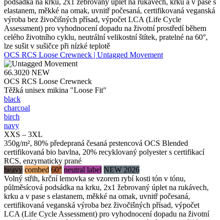
podsádka na krku, 2x1 žebrovaný úplet na rukávech, krku a v pase s
elastanem, měkké na omak, uvnitř počesaná, certifikovaná veganská
výroba bez živočišných přísad, výpočet LCA (Life Cycle
Assessment) pro vyhodnocení dopadu na životní prostředí během
celého životního cyklu, neutrální velikostní štítek, pratelné na 60°,
lze sušit v sušičce při nízké teplotě
OCS RCS Loose Crewneck | Untagged Movement
66.3020
NEW
OCS RCS Loose Crewneck
Těžká unisex mikina "Loose Fit"
black
charcoal
birch
navy
XXS – 3XL
350g/m², 80% předepraná česaná prstencová OCS Blended
certifikovaná bio bavlna, 20% recyklovaný polyester s certifikací
RCS, enzymaticky prané
heavy
combed
60°
neutral label
NEW 2026
Volný střih, krční lemovka se vzorem rybí kosti tón v tónu,
půlměsícová podsádka na krku, 2x1 žebrovaný úplet na rukávech,
krku a v pase s elastanem, měkké na omak, uvnitř počesaná,
certifikovaná veganská výroba bez živočišných přísad, výpočet
LCA (Life Cycle Assessment) pro vyhodnocení dopadu na životní