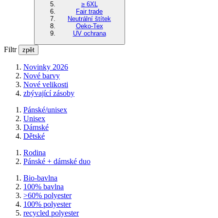
≥ 6XL
Fair trade
Neutrální štítek
Oeko-Tex
UV ochrana
Filtr
zpět
Novinky 2026
Nové barvy
Nové velikosti
zbývající zásoby
Pánské/unisex
Unisex
Dámské
Dětské
Rodina
Pánské + dámské duo
Bio-bavlna
100% bavlna
>60% polyester
100% polyester
recycled polyester