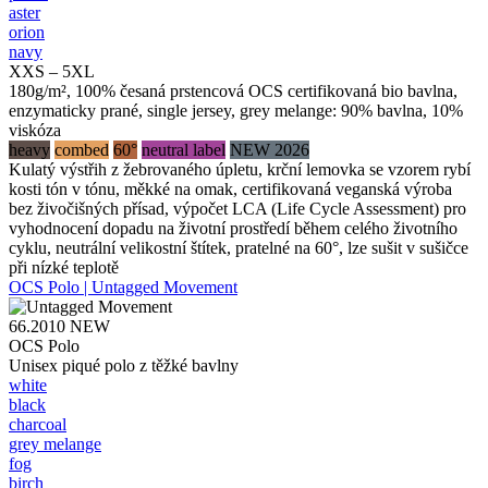
aster
orion
navy
XXS – 5XL
180g/m², 100% česaná prstencová OCS certifikovaná bio bavlna,
enzymaticky prané, single jersey, grey melange: 90% bavlna, 10%
viskóza
heavy
combed
60°
neutral label
NEW 2026
Kulatý výstřih z žebrovaného úpletu, krční lemovka se vzorem rybí
kosti tón v tónu, měkké na omak, certifikovaná veganská výroba
bez živočišných přísad, výpočet LCA (Life Cycle Assessment) pro
vyhodnocení dopadu na životní prostředí během celého životního
cyklu, neutrální velikostní štítek, pratelné na 60°, lze sušit v sušičce
při nízké teplotě
OCS Polo | Untagged Movement
66.2010
NEW
OCS Polo
Unisex piqué polo z těžké bavlny
white
black
charcoal
grey melange
fog
birch