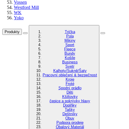
Vossen
Westford Mill
WK
Yoko
Produkty
Trička
Pola
Mikiny
Sport
Fleece
Bundy
Košile
Business
Svetr
Kalhoty/Sukně/Šaty
Pracovní oblečení & bezpečnost
Kroje
Froté
Spodní prádlo
Děti
Kšiltovky
čepice a pokrývky hlavy
Doplňky
Tašky
Deštníky
Obuv
Podpora prodeje
Obalový Materiál