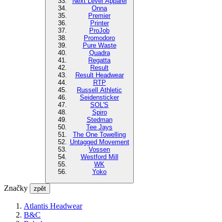
Next Level Apparel
Onna
Premier
Printer
ProJob
Promodoro
Pure Waste
Quadra
Regatta
Result
Result Headwear
RTP
Russell Athletic
Seidensticker
SOL'S
Spiro
Stedman
Tee Jays
The One Towelling
Untagged Movement
Vossen
Westford Mill
WK
Yoko
Značky
zpět
Atlantis Headwear
B&C