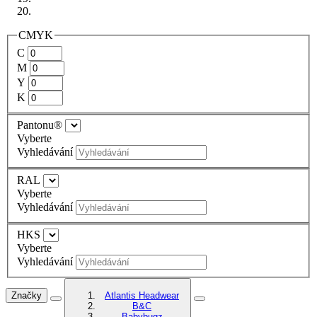
CMYK
C
M
Y
K
Pantonu®
Vyberte
Vyhledávání
RAL
Vyberte
Vyhledávání
HKS
Vyberte
Vyhledávání
Značky
Atlantis Headwear
B&C
Babybugz