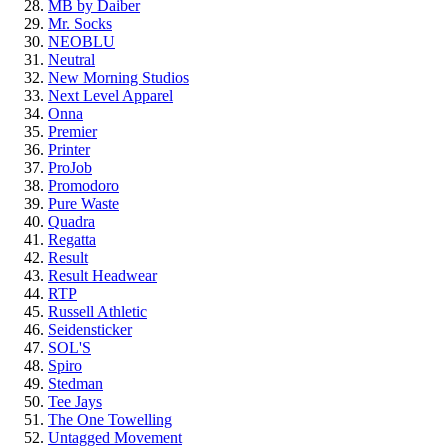
MB by Daiber
Mr. Socks
NEOBLU
Neutral
New Morning Studios
Next Level Apparel
Onna
Premier
Printer
ProJob
Promodoro
Pure Waste
Quadra
Regatta
Result
Result Headwear
RTP
Russell Athletic
Seidensticker
SOL'S
Spiro
Stedman
Tee Jays
The One Towelling
Untagged Movement