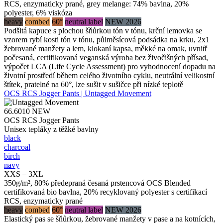
RCS, enzymaticky prané, grey melange: 74% bavlna, 20%
polyester, 6% viskóza
heavy
combed
60°
neutral label
NEW 2026
Podšitá kapuce s plochou šňůrkou tón v tónu, krční lemovka se
vzorem rybí kosti tón v tónu, půlměsícová podsádka na krku, 2x1
žebrované manžety a lem, klokaní kapsa, měkké na omak, uvnitř
počesaná, certifikovaná veganská výroba bez živočišných přísad,
výpočet LCA (Life Cycle Assessment) pro vyhodnocení dopadu na
životní prostředí během celého životního cyklu, neutrální velikostní
štítek, pratelné na 60°, lze sušit v sušičce při nízké teplotě
OCS RCS Jogger Pants | Untagged Movement
66.6010
NEW
OCS RCS Jogger Pants
Unisex tepláky z těžké bavlny
black
charcoal
birch
navy
XXS – 3XL
350g/m², 80% předepraná česaná prstencová OCS Blended
certifikovaná bio bavlna, 20% recyklovaný polyester s certifikací
RCS, enzymaticky prané
heavy
combed
60°
neutral label
NEW 2026
Elastický pas se šňůrkou, žebrované manžety v pase a na kotnících,