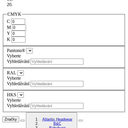
CMYK
C
M
Y
K
Pantonu®
Vyberte
Vyhledávání
RAL
Vyberte
Vyhledávání
HKS
Vyberte
Vyhledávání
Značky
Atlantis Headwear
B&C
Babybugz