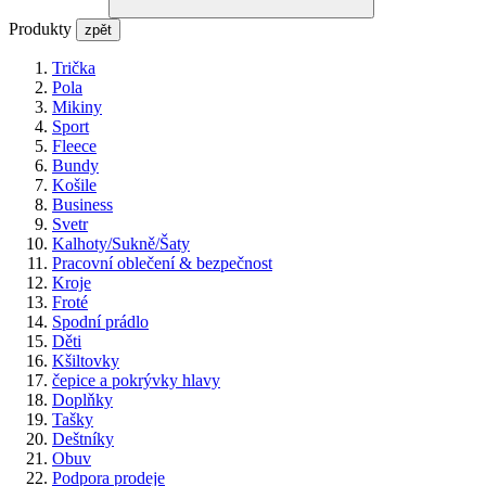
Produkty
zpět
Trička
Pola
Mikiny
Sport
Fleece
Bundy
Košile
Business
Svetr
Kalhoty/Sukně/Šaty
Pracovní oblečení & bezpečnost
Kroje
Froté
Spodní prádlo
Děti
Kšiltovky
čepice a pokrývky hlavy
Doplňky
Tašky
Deštníky
Obuv
Podpora prodeje