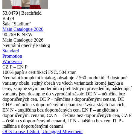
53.0479 | Beechfield
B 479
Šála "Stadium"
Main Catalogue 2026
90.26HK
NEW
Main Catalogue 2026
Neutrální obecný katalog
Standard
Promotion
Workwear
CZ P – EN P
100% papír s certifikací FSC, 504 stran
Neutrální kompletní katalog, obsahuje 2.560 produktů, 3 dostupné
varianty obalu, stejný obsah ve všech variantách kromě jazyka a
ceny, zaujme svým moderním a přehledným provedením, následující
varianty jsou dostupné do vyprodání zásob: DE N – němčina bez
doporučených cen, DE P – němčina s doporučenými cenam, DE
CHF - němčina s doporučenými cenami ve švýcarských francích,
EN N - angličtina bez doporučených cen, EN P – angličtina s
doporučenými cenami, CZ N – čeština bez doporučených cen, CZ P
– čeština s doporučenými cenami, IT N - italština bez cen, IT P -
italština s doporučenými cenami
OCS Loose T-Shirt | Untagged Movement