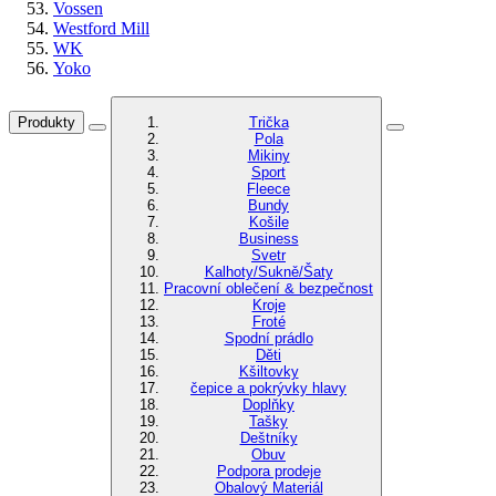
Vossen
Westford Mill
WK
Yoko
Produkty
Trička
Pola
Mikiny
Sport
Fleece
Bundy
Košile
Business
Svetr
Kalhoty/Sukně/Šaty
Pracovní oblečení & bezpečnost
Kroje
Froté
Spodní prádlo
Děti
Kšiltovky
čepice a pokrývky hlavy
Doplňky
Tašky
Deštníky
Obuv
Podpora prodeje
Obalový Materiál