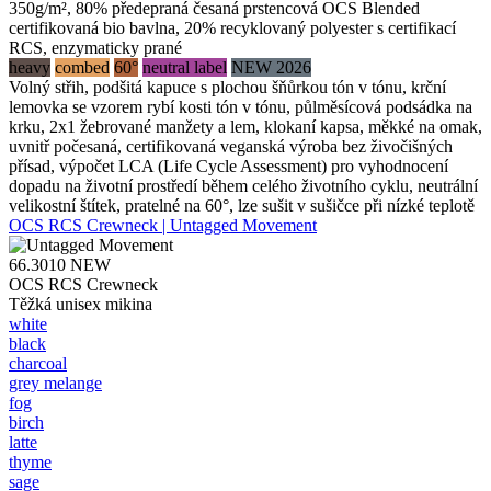
350g/m², 80% předepraná česaná prstencová OCS Blended
certifikovaná bio bavlna, 20% recyklovaný polyester s certifikací
RCS, enzymaticky prané
heavy
combed
60°
neutral label
NEW 2026
Volný střih, podšitá kapuce s plochou šňůrkou tón v tónu, krční
lemovka se vzorem rybí kosti tón v tónu, půlměsícová podsádka na
krku, 2x1 žebrované manžety a lem, klokaní kapsa, měkké na omak,
uvnitř počesaná, certifikovaná veganská výroba bez živočišných
přísad, výpočet LCA (Life Cycle Assessment) pro vyhodnocení
dopadu na životní prostředí během celého životního cyklu, neutrální
velikostní štítek, pratelné na 60°, lze sušit v sušičce při nízké teplotě
OCS RCS Crewneck | Untagged Movement
66.3010
NEW
OCS RCS Crewneck
Těžká unisex mikina
white
black
charcoal
grey melange
fog
birch
latte
thyme
sage