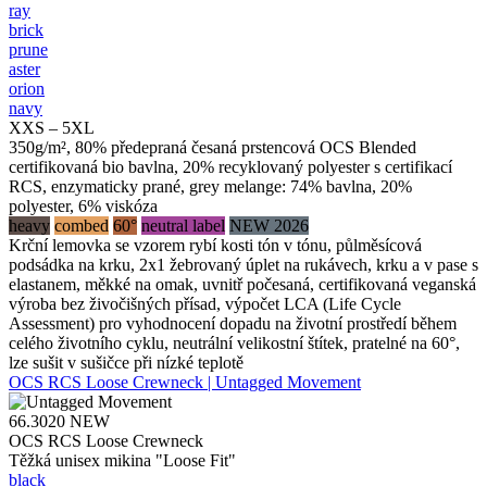
ray
brick
prune
aster
orion
navy
XXS – 5XL
350g/m², 80% předepraná česaná prstencová OCS Blended
certifikovaná bio bavlna, 20% recyklovaný polyester s certifikací
RCS, enzymaticky prané, grey melange: 74% bavlna, 20%
polyester, 6% viskóza
heavy
combed
60°
neutral label
NEW 2026
Krční lemovka se vzorem rybí kosti tón v tónu, půlměsícová
podsádka na krku, 2x1 žebrovaný úplet na rukávech, krku a v pase s
elastanem, měkké na omak, uvnitř počesaná, certifikovaná veganská
výroba bez živočišných přísad, výpočet LCA (Life Cycle
Assessment) pro vyhodnocení dopadu na životní prostředí během
celého životního cyklu, neutrální velikostní štítek, pratelné na 60°,
lze sušit v sušičce při nízké teplotě
OCS RCS Loose Crewneck | Untagged Movement
66.3020
NEW
OCS RCS Loose Crewneck
Těžká unisex mikina "Loose Fit"
black