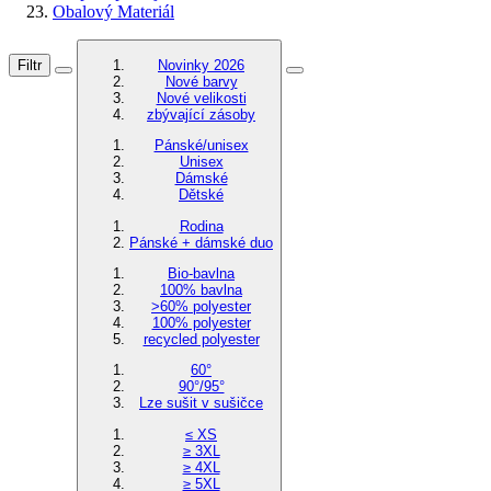
Obalový Materiál
Filtr
Novinky 2026
Nové barvy
Nové velikosti
zbývající zásoby
Pánské/unisex
Unisex
Dámské
Dětské
Rodina
Pánské + dámské duo
Bio-bavlna
100% bavlna
>60% polyester
100% polyester
recycled polyester
60°
90°/95°
Lze sušit v sušičce
≤ XS
≥ 3XL
≥ 4XL
≥ 5XL