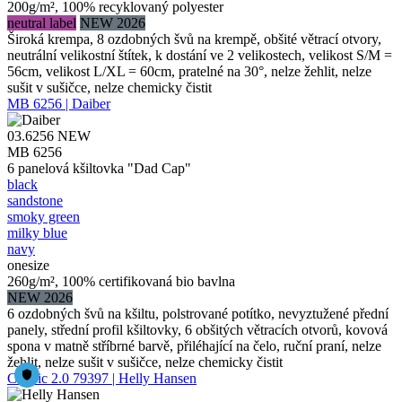
200g/m², 100% recyklovaný polyester
neutral label
NEW 2026
Široká krempa, 8 ozdobných švů na krempě, obšité větrací otvory,
neutrální velikostní štítek, k dostání ve 2 velikostech, velikost S/M =
56cm, velikost L/XL = 60cm, pratelné na 30°, nelze žehlit, nelze
sušit v sušičce, nelze chemicky čistit
MB 6256 | Daiber
03.6256
NEW
MB 6256
6 panelová kšiltovka "Dad Cap"
black
sandstone
smoky green
milky blue
navy
onesize
260g/m², 100% certifikovaná bio bavlna
NEW 2026
6 ozdobných švů na kšiltu, polstrované potítko, nevyztužené přední
panely, střední profil kšiltovky, 6 obšitých větracích otvorů, kovová
spona v matně stříbrné barvě, přiléhající na čelo, ruční praní, nelze
žehlit, nelze sušit v sušičce, nelze chemicky čistit
Classic 2.0 79397 | Helly Hansen