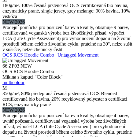
180g/m², 100% česaná prstencová OCS certifikovaná bio bavlna,
enzymaticky prané, single jersey, grey melange: 90% bavlna, 10%
viskóza
NEW 2026
Prodejní pomůcka pro posuzení barev a kvality, obsahuje 9 barev,
certifikovaná veganská výroba bez živočišných přísad, výpočet
LCA (Life Cycle Assessment) pro vyhodnocení dopadu na životní
prostředí během celého životního cyklu, pratelné na 30°, nelze sušit
v sušičce, nelze chemicky čistit
OCS RCS Hoodie Combo | Untagged Movement
66.ZF03
NEW
OCS RCS Hoodie Combo
Mikina s kapucí "Color Block"
multicolour
M
350g/m², 80% předepraná česaná prstencová OCS Blended
certifikovaná bio bavlna, 20% recyklovaný polyester s certifikací
RCS, enzymaticky prané
NEW 2026
Prodejní pomůcka pro posuzení barev a kvality, obsahuje 4 barev,
uvnitř počesaná, certifikovaná veganská výroba bez živočišných
přísad, výpočet LCA (Life Cycle Assessment) pro vyhodnocení
dopadu na životní prostředí během celého životního cyklu, pratelné