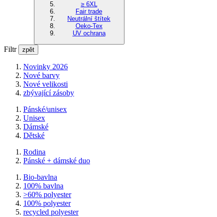
≥ 6XL
Fair trade
Neutrální štítek
Oeko-Tex
UV ochrana
Filtr
zpět
Novinky 2026
Nové barvy
Nové velikosti
zbývající zásoby
Pánské/unisex
Unisex
Dámské
Dětské
Rodina
Pánské + dámské duo
Bio-bavlna
100% bavlna
>60% polyester
100% polyester
recycled polyester