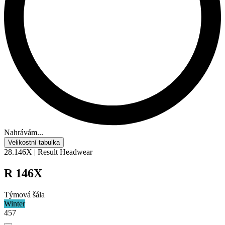
Nahrávám...
Velikostní tabulka
28.146X | Result Headwear
R 146X
Týmová šála
Winter
457