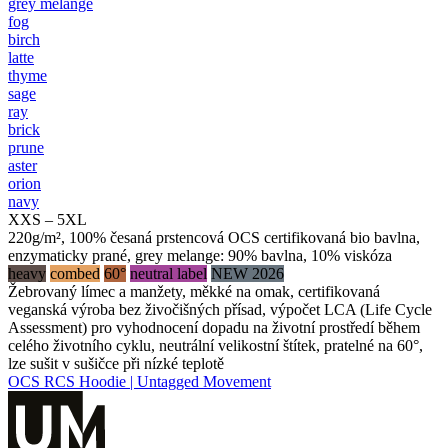
grey melange
fog
birch
latte
thyme
sage
ray
brick
prune
aster
orion
navy
XXS – 5XL
220g/m², 100% česaná prstencová OCS certifikovaná bio bavlna,
enzymaticky prané, grey melange: 90% bavlna, 10% viskóza
heavy
combed
60°
neutral label
NEW 2026
Žebrovaný límec a manžety, měkké na omak, certifikovaná
veganská výroba bez živočišných přísad, výpočet LCA (Life Cycle
Assessment) pro vyhodnocení dopadu na životní prostředí během
celého životního cyklu, neutrální velikostní štítek, pratelné na 60°,
lze sušit v sušičce při nízké teplotě
OCS RCS Hoodie | Untagged Movement