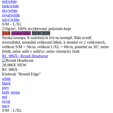
red/​white
pink/​white
sky/​white
royal/​white
navy/​white
S/M – L/XL
210g/m², 100% recyklovaný polyester-kepr
Twill
neutral label
NEW 2026
Široká krempa, 8 ozdobných švů na krempě, Bílá uvnitř,
reverzibilní, neutrální velikostní štítek, k dostání ve 2 velikostech,
velikost S/M = 56cm, velikost L/XL = 60cm, pratelné na 30°, nelze
žehlit, nelze sušit v sušičce, nelze chemicky čistit
RC 986X | Result Headwear
28.986X
NEW
RC 986X
Klobouk "Bound Edge"
white
black
grey
kelly green
red
royal
navy
S/M – L/XL