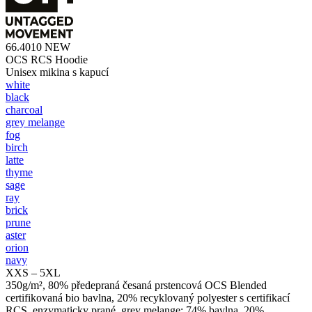
66.4010
NEW
OCS RCS Hoodie
Unisex mikina s kapucí
white
black
charcoal
grey melange
fog
birch
latte
thyme
sage
ray
brick
prune
aster
orion
navy
XXS – 5XL
350g/m², 80% předepraná česaná prstencová OCS Blended
certifikovaná bio bavlna, 20% recyklovaný polyester s certifikací
RCS, enzymaticky prané, grey melange: 74% bavlna, 20%