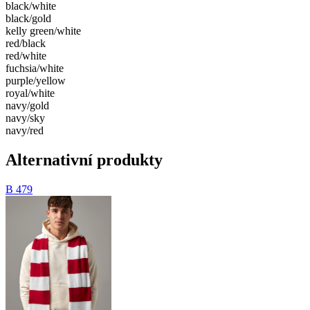
black/​white
black/​gold
kelly green/​white
red/​black
red/​white
fuchsia/​white
purple/​yellow
royal/​white
navy/​gold
navy/​sky
navy/​red
Alternativní produkty
B 479