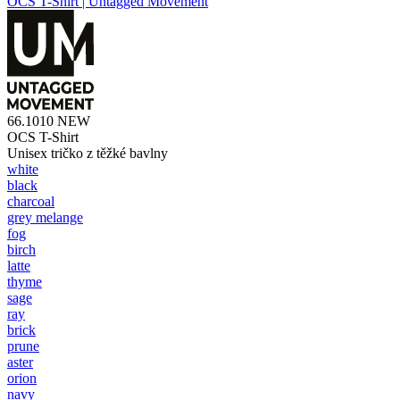
OCS T-Shirt | Untagged Movement
66.1010
NEW
OCS T-Shirt
Unisex tričko z těžké bavlny
white
black
charcoal
grey melange
fog
birch
latte
thyme
sage
ray
brick
prune
aster
orion
navy