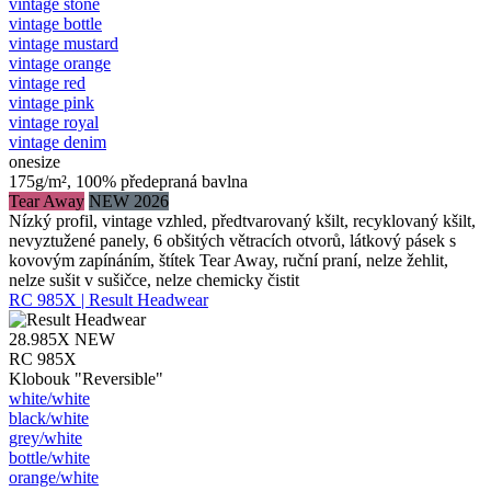
vintage stone
vintage bottle
vintage mustard
vintage orange
vintage red
vintage pink
vintage royal
vintage denim
onesize
175g/m², 100% předepraná bavlna
Tear Away
NEW 2026
Nízký profil, vintage vzhled, předtvarovaný kšilt, recyklovaný kšilt,
nevyztužené panely, 6 obšitých větracích otvorů, látkový pásek s
kovovým zapínáním, štítek Tear Away, ruční praní, nelze žehlit,
nelze sušit v sušičce, nelze chemicky čistit
RC 985X | Result Headwear
28.985X
NEW
RC 985X
Klobouk "Reversible"
white/​white
black/​white
grey/​white
bottle/​white
orange/​white