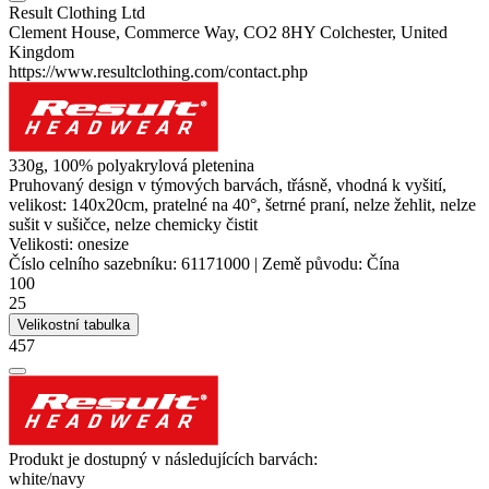
Result Clothing Ltd
Clement House, Commerce Way, CO2 8HY Colchester, United
Kingdom
https://www.resultclothing.com/contact.php
330g, 100% polyakrylová pletenina
Pruhovaný design v týmových barvách, třásně, vhodná k vyšití,
velikost: 140x20cm, pratelné na 40°, šetrné praní, nelze žehlit, nelze
sušit v sušičce, nelze chemicky čistit
Velikosti:
onesize
Číslo celního sazebníku:
61171000
|
Země původu:
Čína
100
25
Velikostní tabulka
457
Produkt je dostupný v následujících barvách:
white/​navy