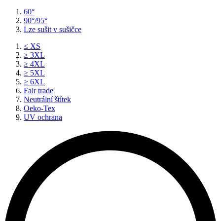
60°
90°/95°
Lze sušit v sušičce
≤ XS
≥ 3XL
≥ 4XL
≥ 5XL
≥ 6XL
Fair trade
Neutrální štítek
Oeko-Tex
UV ochrana