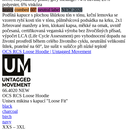
polyester, 6% viskóza
heavy
combed
60°
neutral label
NEW 2026
Podšitá kapuce s plochou šňůrkou tón v tónu, krční lemovka se
vzorem rybí kosti tón v tónu, půlměsícová podsádka na krku, 2x1
žebrované manžety a lem, klokaní kapsa, měkké na omak, uvnitř
počesaná, certifikovaná veganská výroba bez živočišných přísad,
výpočet LCA (Life Cycle Assessment) pro vyhodnocení dopadu na
životní prostředí během celého životního cyklu, neutrální velikostní
štítek, pratelné na 60°, lze sušit v sušičce při nízké teplotě
OCS RCS Loose Hoodie | Untagged Movement
66.4020
NEW
OCS RCS Loose Hoodie
Unisex mikina s kapucí "Loose Fit"
black
charcoal
birch
navy
XXS – 3XL