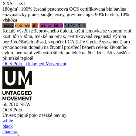
XXS – 5XL
180g/m², 100% česaná prstencová OCS certifikovaná bio bavlna,
enzymaticky prané, single jersey, grey melange: 90% bavlna, 10%
viskóza
heavy
combed
60°
neutral label
NEW 2026
Kulatý výstřih z žebrovaného úpletu, krční lemovka se vzorem rybí
kosti tón v tónu, měkké na omak, certifikovaná veganská výroba
bez živočišných přísad, výpočet LCA (Life Cycle Assessment) pro
vyhodnocení dopadu na životní prostředí během celého životního
cyklu, neutrální velikostní štítek, pratelné na 60°, lze sušit v sušičce
při nízké teplotě
OCS Polo | Untagged Movement
66.2010
NEW
OCS Polo
Unisex piqué polo z těžké bavlny
white
black
charcoal