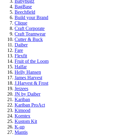
Babybugz
BagBase
Beechfield
Build your Brand
Clique
Craft Corporate
Craft Teamwear
Cutter & Buck
Daiber
Fare
Flexfit
Fruit of the Loom
Halfar
Helly Hansen
James Harvest
J.Harvest & Frost
Jerzees
JN by Daiber
Kariban
Kariban ProAct
Kimood
Korntex
Kustom Kit
K-up
Mantis