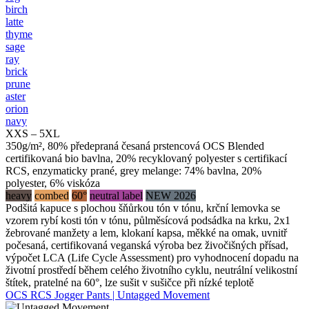
birch
latte
thyme
sage
ray
brick
prune
aster
orion
navy
XXS – 5XL
350g/m², 80% předepraná česaná prstencová OCS Blended
certifikovaná bio bavlna, 20% recyklovaný polyester s certifikací
RCS, enzymaticky prané, grey melange: 74% bavlna, 20%
polyester, 6% viskóza
heavy
combed
60°
neutral label
NEW 2026
Podšitá kapuce s plochou šňůrkou tón v tónu, krční lemovka se
vzorem rybí kosti tón v tónu, půlměsícová podsádka na krku, 2x1
žebrované manžety a lem, klokaní kapsa, měkké na omak, uvnitř
počesaná, certifikovaná veganská výroba bez živočišných přísad,
výpočet LCA (Life Cycle Assessment) pro vyhodnocení dopadu na
životní prostředí během celého životního cyklu, neutrální velikostní
štítek, pratelné na 60°, lze sušit v sušičce při nízké teplotě
OCS RCS Jogger Pants | Untagged Movement