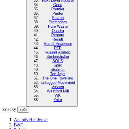
Next Level Apparel
Onna
Premier
Printer
ProJob
Promodoro
Pure Waste
Quadra
Regatta
Result
Result Headwear
RTP
Russell Athletic
Seidensticker
SOL'S
Spiro
Stedman
Tee Jays
The One Towelling
Untagged Movement
Vossen
Westford Mill
WK
Yoko
Značky
zpět
Atlantis Headwear
B&C