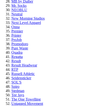
MB by Daiber
Mr. Socks
NEOBLU
Neutral
New Morning Studios
Next Level Apparel
Onna
Premier
Printer
ProJob
Promodoro
Pure Waste
Quadra
Regatta
Result
Result Headwear
RTP
Russell Athletic
Seidensticker
SOL'S
Spiro
Stedman
Tee Jays
The One Towelling
Untagged Movement