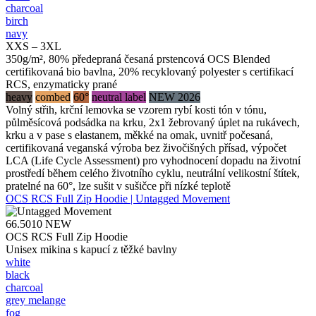
charcoal
birch
navy
XXS – 3XL
350g/m², 80% předepraná česaná prstencová OCS Blended
certifikovaná bio bavlna, 20% recyklovaný polyester s certifikací
RCS, enzymaticky prané
heavy
combed
60°
neutral label
NEW 2026
Volný střih, krční lemovka se vzorem rybí kosti tón v tónu,
půlměsícová podsádka na krku, 2x1 žebrovaný úplet na rukávech,
krku a v pase s elastanem, měkké na omak, uvnitř počesaná,
certifikovaná veganská výroba bez živočišných přísad, výpočet
LCA (Life Cycle Assessment) pro vyhodnocení dopadu na životní
prostředí během celého životního cyklu, neutrální velikostní štítek,
pratelné na 60°, lze sušit v sušičce při nízké teplotě
OCS RCS Full Zip Hoodie | Untagged Movement
66.5010
NEW
OCS RCS Full Zip Hoodie
Unisex mikina s kapucí z těžké bavlny
white
black
charcoal
grey melange
fog