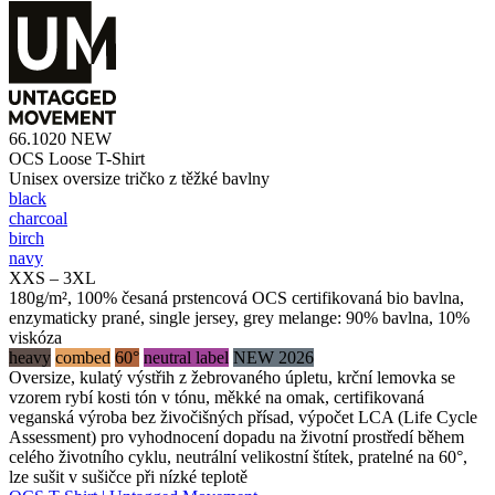
66.1020
NEW
OCS Loose T-Shirt
Unisex oversize tričko z těžké bavlny
black
charcoal
birch
navy
XXS – 3XL
180g/m², 100% česaná prstencová OCS certifikovaná bio bavlna,
enzymaticky prané, single jersey, grey melange: 90% bavlna, 10%
viskóza
heavy
combed
60°
neutral label
NEW 2026
Oversize, kulatý výstřih z žebrovaného úpletu, krční lemovka se
vzorem rybí kosti tón v tónu, měkké na omak, certifikovaná
veganská výroba bez živočišných přísad, výpočet LCA (Life Cycle
Assessment) pro vyhodnocení dopadu na životní prostředí během
celého životního cyklu, neutrální velikostní štítek, pratelné na 60°,
lze sušit v sušičce při nízké teplotě