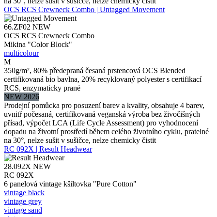
na 30°, nelze sušit v sušičce, nelze chemicky čistit
OCS RCS Crewneck Combo | Untagged Movement
66.ZF02
NEW
OCS RCS Crewneck Combo
Mikina "Color Block"
multicolour
M
350g/m², 80% předepraná česaná prstencová OCS Blended
certifikovaná bio bavlna, 20% recyklovaný polyester s certifikací
RCS, enzymaticky prané
NEW 2026
Prodejní pomůcka pro posuzení barev a kvality, obsahuje 4 barev,
uvnitř počesaná, certifikovaná veganská výroba bez živočišných
přísad, výpočet LCA (Life Cycle Assessment) pro vyhodnocení
dopadu na životní prostředí během celého životního cyklu, pratelné
na 30°, nelze sušit v sušičce, nelze chemicky čistit
RC 092X | Result Headwear
28.092X
NEW
RC 092X
6 panelová vintage kšiltovka "Pure Cotton"
vintage black
vintage grey
vintage sand