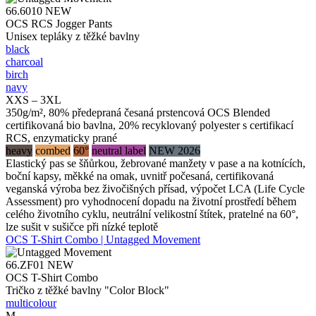
66.6010
NEW
OCS RCS Jogger Pants
Unisex tepláky z těžké bavlny
black
charcoal
birch
navy
XXS – 3XL
350g/m², 80% předepraná česaná prstencová OCS Blended
certifikovaná bio bavlna, 20% recyklovaný polyester s certifikací
RCS, enzymaticky prané
heavy
combed
60°
neutral label
NEW 2026
Elastický pas se šňůrkou, žebrované manžety v pase a na kotnících,
boční kapsy, měkké na omak, uvnitř počesaná, certifikovaná
veganská výroba bez živočišných přísad, výpočet LCA (Life Cycle
Assessment) pro vyhodnocení dopadu na životní prostředí během
celého životního cyklu, neutrální velikostní štítek, pratelné na 60°,
lze sušit v sušičce při nízké teplotě
OCS T-Shirt Combo | Untagged Movement
66.ZF01
NEW
OCS T-Shirt Combo
Tričko z těžké bavlny "Color Block"
multicolour
M