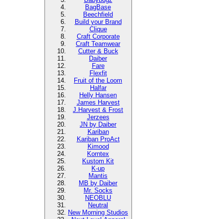
BagBase
Beechfield
Build your Brand
Clique
Craft Corporate
Craft Teamwear
Cutter & Buck
Daiber
Fare
Flexfit
Fruit of the Loom
Halfar
Helly Hansen
James Harvest
J.Harvest & Frost
Jerzees
JN by Daiber
Kariban
Kariban ProAct
Kimood
Korntex
Kustom Kit
K-up
Mantis
MB by Daiber
Mr. Socks
NEOBLU
Neutral
New Morning Studios