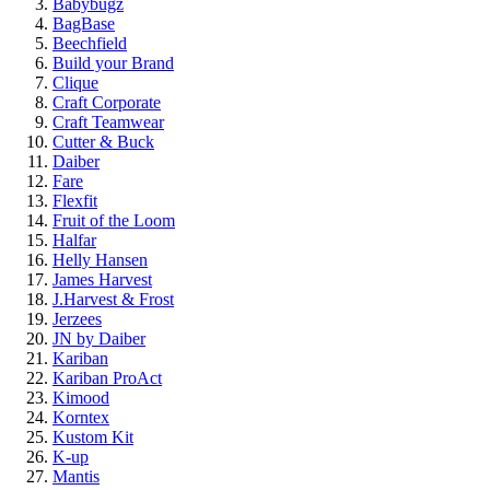
Babybugz
BagBase
Beechfield
Build your Brand
Clique
Craft Corporate
Craft Teamwear
Cutter & Buck
Daiber
Fare
Flexfit
Fruit of the Loom
Halfar
Helly Hansen
James Harvest
J.Harvest & Frost
Jerzees
JN by Daiber
Kariban
Kariban ProAct
Kimood
Korntex
Kustom Kit
K-up
Mantis