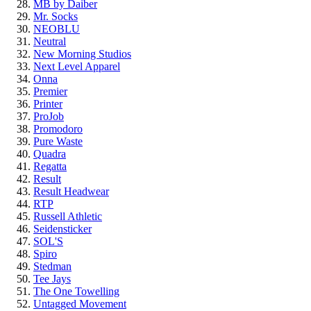
MB by Daiber
Mr. Socks
NEOBLU
Neutral
New Morning Studios
Next Level Apparel
Onna
Premier
Printer
ProJob
Promodoro
Pure Waste
Quadra
Regatta
Result
Result Headwear
RTP
Russell Athletic
Seidensticker
SOL'S
Spiro
Stedman
Tee Jays
The One Towelling
Untagged Movement