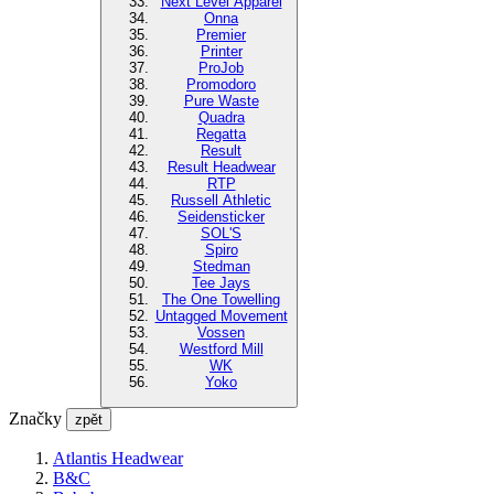
Next Level Apparel
Onna
Premier
Printer
ProJob
Promodoro
Pure Waste
Quadra
Regatta
Result
Result Headwear
RTP
Russell Athletic
Seidensticker
SOL'S
Spiro
Stedman
Tee Jays
The One Towelling
Untagged Movement
Vossen
Westford Mill
WK
Yoko
Značky
zpět
Atlantis Headwear
B&C