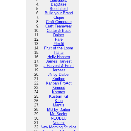
BagBase
Beechfield
Build your Brand
Clique
Craft Corporate
Craft Teamwear
Cutter & Buck
Daiber
Fare
Flexfit
Fruit of the Loom
Halfar
Helly Hansen
James Harvest
J.Harvest & Frost
Jerzees
JN by Daiber
Kariban
Kariban ProAct
Kimood
Korntex
Kustom Kit
K-up
Mantis
MB by Daiber
Mr. Socks
NEOBLU
Neutral
New Morning Studios