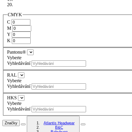
CMYK
C
M
Y
K
Pantonu®
Vyberte
Vyhledávání
RAL
Vyberte
Vyhledávání
HKS
Vyberte
Vyhledávání
Značky
Atlantis Headwear
B&C
Babybugz