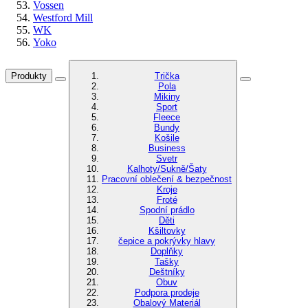
Vossen
Westford Mill
WK
Yoko
Produkty
Trička
Pola
Mikiny
Sport
Fleece
Bundy
Košile
Business
Svetr
Kalhoty/Sukně/Šaty
Pracovní oblečení & bezpečnost
Kroje
Froté
Spodní prádlo
Děti
Kšiltovky
čepice a pokrývky hlavy
Doplňky
Tašky
Deštníky
Obuv
Podpora prodeje
Obalový Materiál