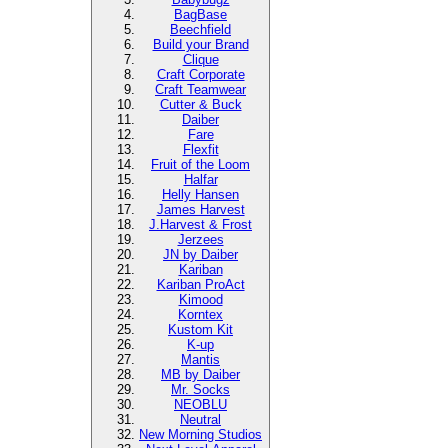
BagBase
Beechfield
Build your Brand
Clique
Craft Corporate
Craft Teamwear
Cutter & Buck
Daiber
Fare
Flexfit
Fruit of the Loom
Halfar
Helly Hansen
James Harvest
J.Harvest & Frost
Jerzees
JN by Daiber
Kariban
Kariban ProAct
Kimood
Korntex
Kustom Kit
K-up
Mantis
MB by Daiber
Mr. Socks
NEOBLU
Neutral
New Morning Studios