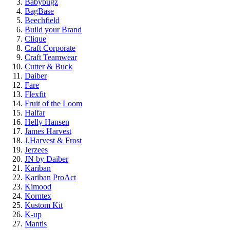
Babybugz
BagBase
Beechfield
Build your Brand
Clique
Craft Corporate
Craft Teamwear
Cutter & Buck
Daiber
Fare
Flexfit
Fruit of the Loom
Halfar
Helly Hansen
James Harvest
J.Harvest & Frost
Jerzees
JN by Daiber
Kariban
Kariban ProAct
Kimood
Korntex
Kustom Kit
K-up
Mantis