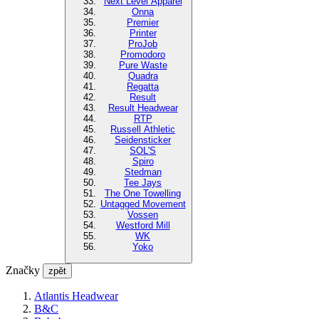
Next Level Apparel
Onna
Premier
Printer
ProJob
Promodoro
Pure Waste
Quadra
Regatta
Result
Result Headwear
RTP
Russell Athletic
Seidensticker
SOL'S
Spiro
Stedman
Tee Jays
The One Towelling
Untagged Movement
Vossen
Westford Mill
WK
Yoko
Značky
zpět
Atlantis Headwear
B&C