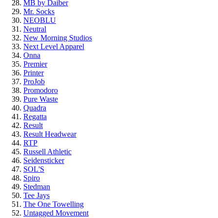
MB by Daiber
Mr. Socks
NEOBLU
Neutral
New Morning Studios
Next Level Apparel
Onna
Premier
Printer
ProJob
Promodoro
Pure Waste
Quadra
Regatta
Result
Result Headwear
RTP
Russell Athletic
Seidensticker
SOL'S
Spiro
Stedman
Tee Jays
The One Towelling
Untagged Movement