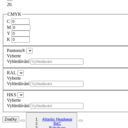
CMYK
C
M
Y
K
Pantonu®
Vyberte
Vyhledávání
RAL
Vyberte
Vyhledávání
HKS
Vyberte
Vyhledávání
Značky
Atlantis Headwear
B&C
Babybugz