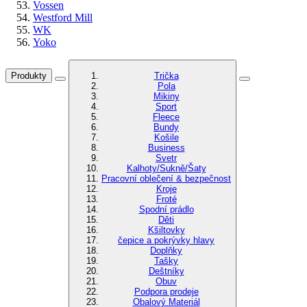
Vossen
Westford Mill
WK
Yoko
Produkty
Trička
Pola
Mikiny
Sport
Fleece
Bundy
Košile
Business
Svetr
Kalhoty/Sukně/Šaty
Pracovní oblečení & bezpečnost
Kroje
Froté
Spodní prádlo
Děti
Kšiltovky
čepice a pokrývky hlavy
Doplňky
Tašky
Deštníky
Obuv
Podpora prodeje
Obalový Materiál