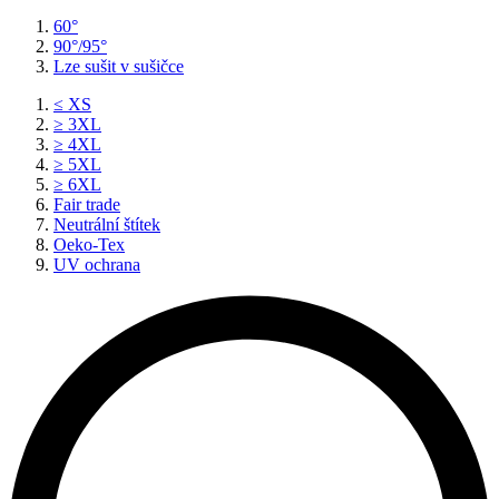
60°
90°/95°
Lze sušit v sušičce
≤ XS
≥ 3XL
≥ 4XL
≥ 5XL
≥ 6XL
Fair trade
Neutrální štítek
Oeko-Tex
UV ochrana