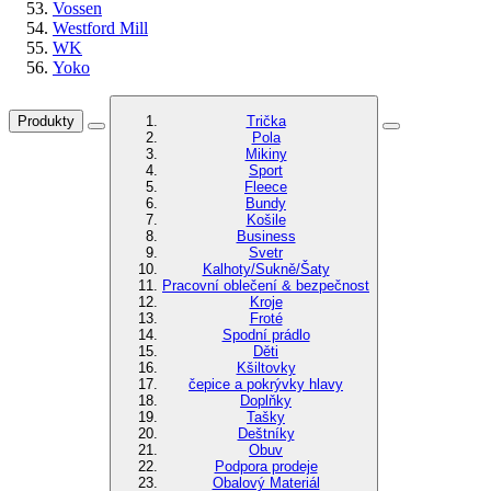
Vossen
Westford Mill
WK
Yoko
Produkty
Trička
Pola
Mikiny
Sport
Fleece
Bundy
Košile
Business
Svetr
Kalhoty/Sukně/Šaty
Pracovní oblečení & bezpečnost
Kroje
Froté
Spodní prádlo
Děti
Kšiltovky
čepice a pokrývky hlavy
Doplňky
Tašky
Deštníky
Obuv
Podpora prodeje
Obalový Materiál