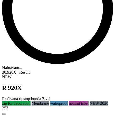
Nahrávám...
30.920X | Result
NEW
R 920X
Prošívaná
ripstop
bunda 3-v-1
zip for decoration
Membrane
waterproof
neutral label
NEW 2026
257