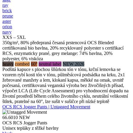
ray
brick
prune
aster
orion
navy
XXS – 5XL
350g/m², 80% předepraná česaná prstencová OCS Blended
certifikovaná bio bavlna, 20% recyklovaný polyester s certifikací
RCS, enzymaticky prané, grey melange: 74% bavlna, 20%
polyester, 6% viskóza
heavy
combed
60°
neutral label
NEW 2026
Podšitá kapuce s plochou šňůrkou tón v tónu, krční lemovka se
vzorem rybí kosti tón v tónu, půlměsícová podsádka na krku, 2x1
žebrované manžety a lem, klokaní kapsa, měkké na omak, uvnitř
počesaná, certifikovaná veganská výroba bez živočišných přísad,
výpočet LCA (Life Cycle Assessment) pro vyhodnocení dopadu na
životní prostředí během celého životního cyklu, neutrální velikostní
štítek, pratelné na 60°, lze sušit v sušičce při nízké teplotě
OCS RCS Jogger Pants | Untagged Movement
66.6010
NEW
OCS RCS Jogger Pants
Unisex tepláky z těžké bavlny