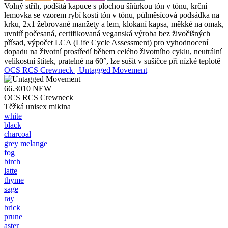
Volný střih, podšitá kapuce s plochou šňůrkou tón v tónu, krční
lemovka se vzorem rybí kosti tón v tónu, půlměsícová podsádka na
krku, 2x1 žebrované manžety a lem, klokaní kapsa, měkké na omak,
uvnitř počesaná, certifikovaná veganská výroba bez živočišných
přísad, výpočet LCA (Life Cycle Assessment) pro vyhodnocení
dopadu na životní prostředí během celého životního cyklu, neutrální
velikostní štítek, pratelné na 60°, lze sušit v sušičce při nízké teplotě
OCS RCS Crewneck | Untagged Movement
66.3010
NEW
OCS RCS Crewneck
Těžká unisex mikina
white
black
charcoal
grey melange
fog
birch
latte
thyme
sage
ray
brick
prune
aster