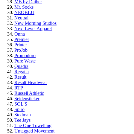
MB by Daiber
Mr. Socks
NEOBLU
Neutral
New Morning Studios
Next Level Apparel
Onna
Premier
Printer
ProJob
Promodoro
Pure Waste
Quadra
Regatta
Result
Result Headwear
RTP
Russell Athletic
Seidensticker
SOL'S
Spiro
Stedman
Tee Jays
The One Towelling
Untagged Movement