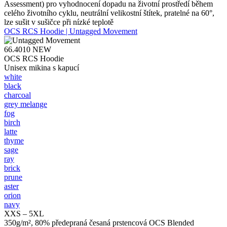
Assessment) pro vyhodnocení dopadu na životní prostředí během
celého životního cyklu, neutrální velikostní štítek, pratelné na 60°,
lze sušit v sušičce při nízké teplotě
OCS RCS Hoodie | Untagged Movement
66.4010
NEW
OCS RCS Hoodie
Unisex mikina s kapucí
white
black
charcoal
grey melange
fog
birch
latte
thyme
sage
ray
brick
prune
aster
orion
navy
XXS – 5XL
350g/m², 80% předepraná česaná prstencová OCS Blended