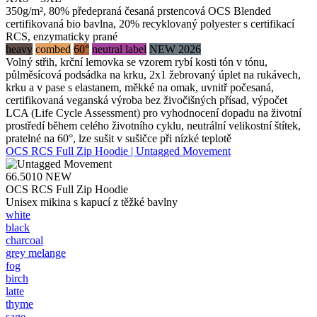
350g/m², 80% předepraná česaná prstencová OCS Blended
certifikovaná bio bavlna, 20% recyklovaný polyester s certifikací
RCS, enzymaticky prané
heavy
combed
60°
neutral label
NEW 2026
Volný střih, krční lemovka se vzorem rybí kosti tón v tónu,
půlměsícová podsádka na krku, 2x1 žebrovaný úplet na rukávech,
krku a v pase s elastanem, měkké na omak, uvnitř počesaná,
certifikovaná veganská výroba bez živočišných přísad, výpočet
LCA (Life Cycle Assessment) pro vyhodnocení dopadu na životní
prostředí během celého životního cyklu, neutrální velikostní štítek,
pratelné na 60°, lze sušit v sušičce při nízké teplotě
OCS RCS Full Zip Hoodie | Untagged Movement
66.5010
NEW
OCS RCS Full Zip Hoodie
Unisex mikina s kapucí z těžké bavlny
white
black
charcoal
grey melange
fog
birch
latte
thyme
sage