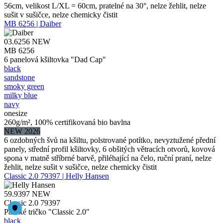
56cm, velikost L/XL = 60cm, pratelné na 30°, nelze žehlit, nelze
sušit v sušičce, nelze chemicky čistit
MB 6256 | Daiber
03.6256
NEW
MB 6256
6 panelová kšiltovka "Dad Cap"
black
sandstone
smoky green
milky blue
navy
onesize
260g/m², 100% certifikovaná bio bavlna
NEW 2026
6 ozdobných švů na kšiltu, polstrované potítko, nevyztužené přední
panely, střední profil kšiltovky, 6 obšitých větracích otvorů, kovová
spona v matně stříbrné barvě, přiléhající na čelo, ruční praní, nelze
žehlit, nelze sušit v sušičce, nelze chemicky čistit
Classic 2.0 79397 | Helly Hansen
59.9397
NEW
Classic 2.0 79397
Pánské tričko "Classic 2.0"
black