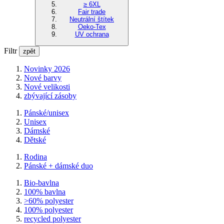
≥ 6XL
Fair trade
Neutrální štítek
Oeko-Tex
UV ochrana
Filtr
zpět
Novinky 2026
Nové barvy
Nové velikosti
zbývající zásoby
Pánské/unisex
Unisex
Dámské
Dětské
Rodina
Pánské + dámské duo
Bio-bavlna
100% bavlna
>60% polyester
100% polyester
recycled polyester