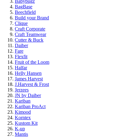
Babybugz
BagBase
Beechfield
Build your Brand
Clique
Craft Corporate
Craft Teamwear
Cutter & Buck
Daiber
Fare
Flexfit
Fruit of the Loom
Halfar
Helly Hansen
James Harvest
J.Harvest & Frost
Jerzees
JN by Daiber
Kariban
Kariban ProAct
Kimood
Korntex
Kustom Kit
K-up
Mantis