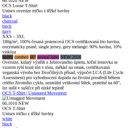
66.1020
NEW
OCS Loose T-Shirt
Unisex oversize tričko z těžké bavlny
black
charcoal
birch
navy
XXS – 3XL
180g/m², 100% česaná prstencová OCS certifikovaná bio bavlna,
enzymaticky prané, single jersey, grey melange: 90% bavlna, 10%
viskóza
heavy
combed
60°
neutral label
NEW 2026
Oversize, kulatý výstřih z žebrovaného úpletu, krční lemovka se
vzorem rybí kosti tón v tónu, měkké na omak, certifikovaná
veganská výroba bez živočišných přísad, výpočet LCA (Life Cycle
Assessment) pro vyhodnocení dopadu na životní prostředí během
celého životního cyklu, neutrální velikostní štítek, pratelné na 60°,
lze sušit v sušičce při nízké teplotě
OCS T-Shirt | Untagged Movement
66.1010
NEW
OCS T-Shirt
Unisex tričko z těžké bavlny
white
black