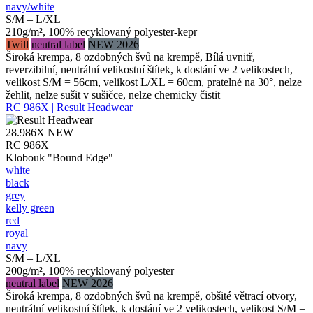
navy/​white
S/M – L/XL
210g/m², 100% recyklovaný polyester-kepr
Twill
neutral label
NEW 2026
Široká krempa, 8 ozdobných švů na krempě, Bílá uvnitř,
reverzibilní, neutrální velikostní štítek, k dostání ve 2 velikostech,
velikost S/M = 56cm, velikost L/XL = 60cm, pratelné na 30°, nelze
žehlit, nelze sušit v sušičce, nelze chemicky čistit
RC 986X | Result Headwear
28.986X
NEW
RC 986X
Klobouk "Bound Edge"
white
black
grey
kelly green
red
royal
navy
S/M – L/XL
200g/m², 100% recyklovaný polyester
neutral label
NEW 2026
Široká krempa, 8 ozdobných švů na krempě, obšité větrací otvory,
neutrální velikostní štítek, k dostání ve 2 velikostech, velikost S/M =