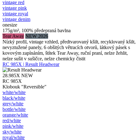
vintage red
vintage pink
vintage royal
vintage denim
onesize
175g/m², 100% předepraná bavlna
Tear Away
NEW 2026
Nízký profil, vintage vzhled, předtvarovaný kšilt, recyklovaný kšilt,
nevyztužené panely, 6 obšitých větracích otvorů, látkový pásek s
kovovým zapínáním, štítek Tear Away, ruční praní, nelze žehlit,
nelze sušit v sušičce, nelze chemicky čistit
RC 985X | Result Headwear
28.985X
NEW
RC 985X
Klobouk "Reversible"
white/​white
black/​white
grey/​white
bottle/​white
orange/​white
red/​white
pink/​white
sky/​white
royal/​white