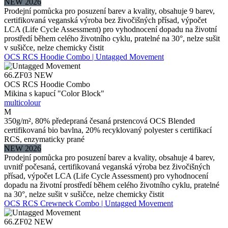
NEW 2026
Prodejní pomůcka pro posuzení barev a kvality, obsahuje 9 barev,
certifikovaná veganská výroba bez živočišných přísad, výpočet
LCA (Life Cycle Assessment) pro vyhodnocení dopadu na životní
prostředí během celého životního cyklu, pratelné na 30°, nelze sušit
v sušičce, nelze chemicky čistit
OCS RCS Hoodie Combo | Untagged Movement
66.ZF03
NEW
OCS RCS Hoodie Combo
Mikina s kapucí "Color Block"
multicolour
M
350g/m², 80% předepraná česaná prstencová OCS Blended
certifikovaná bio bavlna, 20% recyklovaný polyester s certifikací
RCS, enzymaticky prané
NEW 2026
Prodejní pomůcka pro posuzení barev a kvality, obsahuje 4 barev,
uvnitř počesaná, certifikovaná veganská výroba bez živočišných
přísad, výpočet LCA (Life Cycle Assessment) pro vyhodnocení
dopadu na životní prostředí během celého životního cyklu, pratelné
na 30°, nelze sušit v sušičce, nelze chemicky čistit
OCS RCS Crewneck Combo | Untagged Movement
66.ZF02
NEW