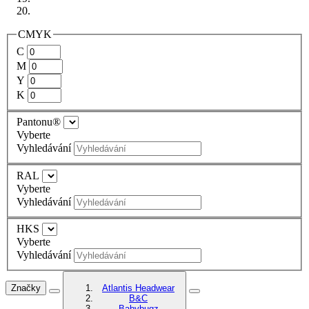
CMYK
C
M
Y
K
Pantonu®
Vyberte
Vyhledávání
RAL
Vyberte
Vyhledávání
HKS
Vyberte
Vyhledávání
Značky
Atlantis Headwear
B&C
Babybugz