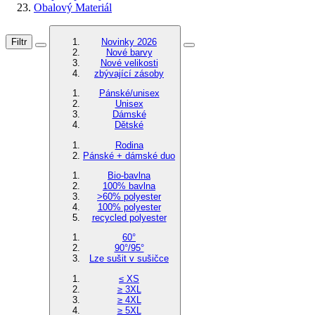
Obalový Materiál
Filtr
Novinky 2026
Nové barvy
Nové velikosti
zbývající zásoby
Pánské/unisex
Unisex
Dámské
Dětské
Rodina
Pánské + dámské duo
Bio-bavlna
100% bavlna
>60% polyester
100% polyester
recycled polyester
60°
90°/95°
Lze sušit v sušičce
≤ XS
≥ 3XL
≥ 4XL
≥ 5XL