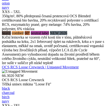
orion
navy
XXS – 5XL
350g/m², 80% předepraná česaná prstencová OCS Blended
certifikovaná bio bavlna, 20% recyklovaný polyester s certifikací
RCS, enzymaticky prané, grey melange: 74% bavlna, 20%
polyester, 6% viskóza
heavy
combed
60°
neutral label
NEW 2026
Krční lemovka se vzorem rybí kosti tón v tónu, půlměsícová
podsádka na krku, 2x1 žebrovaný úplet na rukávech, krku a v pase s
elastanem, měkké na omak, uvnitř počesaná, certifikovaná veganská
výroba bez živočišných přísad, výpočet LCA (Life Cycle
Assessment) pro vyhodnocení dopadu na životní prostředí během
celého životního cyklu, neutrální velikostní štítek, pratelné na 60°,
lze sušit v sušičce při nízké teplotě
OCS RCS Loose Crewneck | Untagged Movement
66.3020
NEW
OCS RCS Loose Crewneck
Těžká unisex mikina "Loose Fit"
black
charcoal
birch
navy
XXS – 3XL