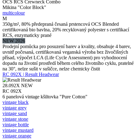
OCS RCS Crewneck Combo
Mikina "Color Block"
multicolour
M
350g/m², 80% předepraná česaná prstencová OCS Blended
certifikovaná bio bavlna, 20% recyklovaný polyester s certifikací
RCS, enzymaticky prané
NEW 2026
Prodejní pomůcka pro posuzení barev a kvality, obsahuje 4 barev,
uvnitř počesaná, certifikovaná veganská výroba bez živočišných
přísad, výpočet LCA (Life Cycle Assessment) pro vyhodnocení
dopadu na životní prostředí během celého životního cyklu, pratelné
na 30°, nelze sušit v sušičce, nelze chemicky čistit
RC 092X | Result Headwear
28.092X
NEW
RC 092X
6 panelová vintage kšiltovka "Pure Cotton"
vintage black
vintage grey
vintage sand
vintage stone
vintage bottle
vintage mustard
vintage orange