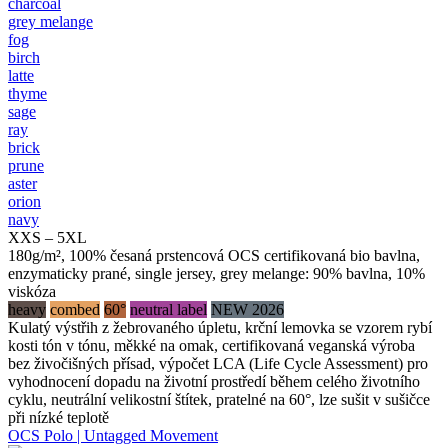
charcoal
grey melange
fog
birch
latte
thyme
sage
ray
brick
prune
aster
orion
navy
XXS – 5XL
180g/m², 100% česaná prstencová OCS certifikovaná bio bavlna,
enzymaticky prané, single jersey, grey melange: 90% bavlna, 10%
viskóza
heavy
combed
60°
neutral label
NEW 2026
Kulatý výstřih z žebrovaného úpletu, krční lemovka se vzorem rybí
kosti tón v tónu, měkké na omak, certifikovaná veganská výroba
bez živočišných přísad, výpočet LCA (Life Cycle Assessment) pro
vyhodnocení dopadu na životní prostředí během celého životního
cyklu, neutrální velikostní štítek, pratelné na 60°, lze sušit v sušičce
při nízké teplotě
OCS Polo | Untagged Movement