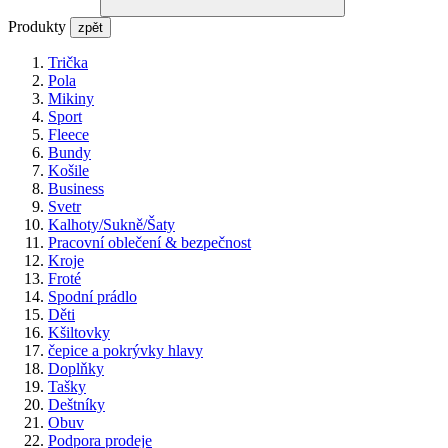
Produkty
zpět
Trička
Pola
Mikiny
Sport
Fleece
Bundy
Košile
Business
Svetr
Kalhoty/Sukně/Šaty
Pracovní oblečení & bezpečnost
Kroje
Froté
Spodní prádlo
Děti
Kšiltovky
čepice a pokrývky hlavy
Doplňky
Tašky
Deštníky
Obuv
Podpora prodeje