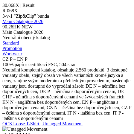
30.068X | Result
R 068X
3-v-1 "Zip&Clip" bunda
Main Catalogue 2026
90.26HK
NEW
Main Catalogue 2026
Neutrální obecný katalog
Standard
Promotion
Workwear
CZ P – EN P
100% papír s certifikací FSC, 504 stran
Neutrální kompletní katalog, obsahuje 2.560 produktů, 3 dostupné
varianty obalu, stejný obsah ve všech variantách kromě jazyka a
ceny, zaujme svým moderním a přehledným provedením, následující
varianty jsou dostupné do vyprodání zásob: DE N – němčina bez
doporučených cen, DE P – němčina s doporučenými cenam, DE
CHF - němčina s doporučenými cenami ve švýcarských francích,
EN N - angličtina bez doporučených cen, EN P – angličtina s
doporučenými cenami, CZ N – čeština bez doporučených cen, CZ P
– čeština s doporučenými cenami, IT N - italština bez cen, IT P -
italština s doporučenými cenami
OCS Loose T-Shirt | Untagged Movement