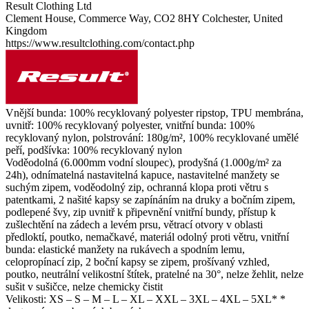
Result Clothing Ltd
Clement House, Commerce Way, CO2 8HY Colchester, United
Kingdom
https://www.resultclothing.com/contact.php
Vnější bunda: 100% recyklovaný
polyester
ripstop
,
TPU membrána
,
uvnitř: 100% recyklovaný
polyester
, vnitřní bunda: 100%
recyklovaný nylon, polstrování: 180g/m², 100% recyklované umělé
peří, podšívka: 100% recyklovaný nylon
Voděodolná (6.000mm vodní sloupec), prodyšná (1.000g/m² za
24h), odnímatelná nastavitelná kapuce, nastavitelné manžety se
suchým zipem, voděodolný zip, ochranná klopa proti větru s
patentkami, 2 našité kapsy se zapínáním na druky a bočním zipem,
podlepené švy, zip uvnitř k připevnění vnitřní bundy, přístup k
zušlechtění na zádech a levém prsu, větrací otvory v oblasti
předloktí, poutko, nemačkavé, materiál odolný proti větru, vnitřní
bunda: elastické manžety na rukávech a spodním lemu,
celopropínací zip, 2 boční kapsy se zipem, prošívaný vzhled,
poutko,
neutrální velikostní štítek
, pratelné na 30°, nelze žehlit, nelze
sušit v sušičce, nelze chemicky čistit
Velikosti:
XS
–
S
–
M
–
L
–
XL
–
XXL
–
3XL
–
4XL
–
5XL*
*