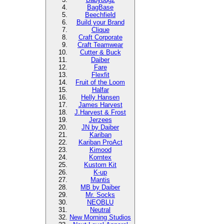
BagBase
Beechfield
Build your Brand
Clique
Craft Corporate
Craft Teamwear
Cutter & Buck
Daiber
Fare
Flexfit
Fruit of the Loom
Halfar
Helly Hansen
James Harvest
J.Harvest & Frost
Jerzees
JN by Daiber
Kariban
Kariban ProAct
Kimood
Korntex
Kustom Kit
K-up
Mantis
MB by Daiber
Mr. Socks
NEOBLU
Neutral
New Morning Studios