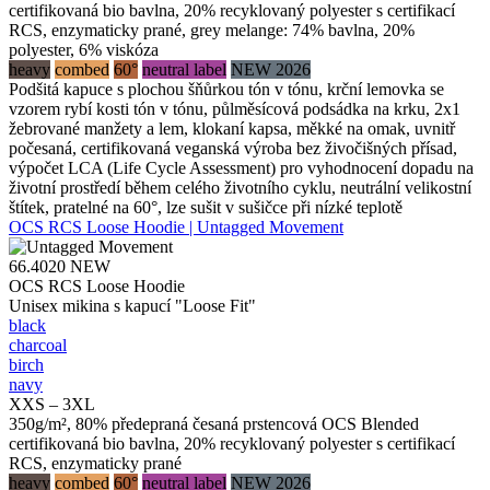
certifikovaná bio bavlna, 20% recyklovaný polyester s certifikací
RCS, enzymaticky prané, grey melange: 74% bavlna, 20%
polyester, 6% viskóza
heavy
combed
60°
neutral label
NEW 2026
Podšitá kapuce s plochou šňůrkou tón v tónu, krční lemovka se
vzorem rybí kosti tón v tónu, půlměsícová podsádka na krku, 2x1
žebrované manžety a lem, klokaní kapsa, měkké na omak, uvnitř
počesaná, certifikovaná veganská výroba bez živočišných přísad,
výpočet LCA (Life Cycle Assessment) pro vyhodnocení dopadu na
životní prostředí během celého životního cyklu, neutrální velikostní
štítek, pratelné na 60°, lze sušit v sušičce při nízké teplotě
OCS RCS Loose Hoodie | Untagged Movement
66.4020
NEW
OCS RCS Loose Hoodie
Unisex mikina s kapucí "Loose Fit"
black
charcoal
birch
navy
XXS – 3XL
350g/m², 80% předepraná česaná prstencová OCS Blended
certifikovaná bio bavlna, 20% recyklovaný polyester s certifikací
RCS, enzymaticky prané
heavy
combed
60°
neutral label
NEW 2026