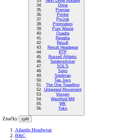
Next Level Apparel
Onna
Premier
Printer
ProJob
Promodoro
Pure Waste
Quadra
Regatta
Result
Result Headwear
RTP
Russell Athletic
Seidensticker
SOL'S
Spiro
Stedman
Tee Jays
The One Towelling
Untagged Movement
Vossen
Westford Mill
WK
Yoko
Značky
zpět
Atlantis Headwear
B&C