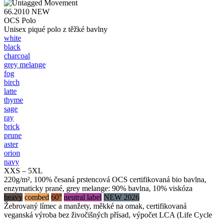
66.2010
NEW
OCS Polo
Unisex piqué polo z těžké bavlny
white
black
charcoal
grey melange
fog
birch
latte
thyme
sage
ray
brick
prune
aster
orion
navy
XXS – 5XL
220g/m², 100% česaná prstencová OCS certifikovaná bio bavlna,
enzymaticky prané, grey melange: 90% bavlna, 10% viskóza
heavy
combed
60°
neutral label
NEW 2026
Žebrovaný límec a manžety, měkké na omak, certifikovaná
veganská výroba bez živočišných přísad, výpočet LCA (Life Cycle