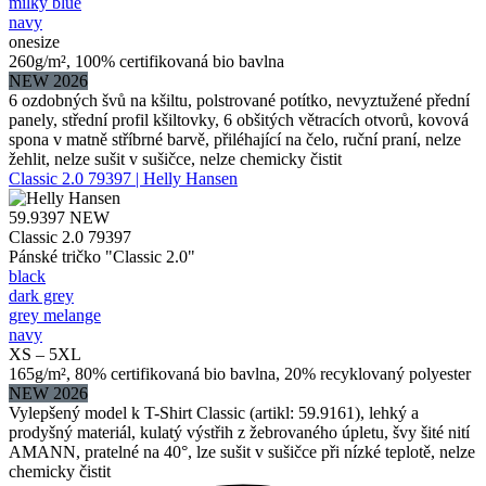
milky blue
navy
onesize
260g/m², 100% certifikovaná bio bavlna
NEW 2026
6 ozdobných švů na kšiltu, polstrované potítko, nevyztužené přední
panely, střední profil kšiltovky, 6 obšitých větracích otvorů, kovová
spona v matně stříbrné barvě, přiléhající na čelo, ruční praní, nelze
žehlit, nelze sušit v sušičce, nelze chemicky čistit
Classic 2.0 79397 | Helly Hansen
59.9397
NEW
Classic 2.0 79397
Pánské tričko "Classic 2.0"
black
dark grey
grey melange
navy
XS – 5XL
165g/m², 80% certifikovaná bio bavlna, 20% recyklovaný polyester
NEW 2026
Vylepšený model k T-Shirt Classic (artikl: 59.9161), lehký a
prodyšný materiál, kulatý výstřih z žebrovaného úpletu, švy šité nití
AMANN, pratelné na 40°, lze sušit v sušičce při nízké teplotě, nelze
chemicky čistit