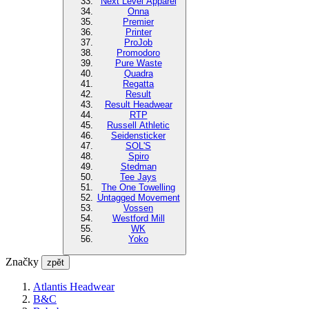
Next Level Apparel
Onna
Premier
Printer
ProJob
Promodoro
Pure Waste
Quadra
Regatta
Result
Result Headwear
RTP
Russell Athletic
Seidensticker
SOL'S
Spiro
Stedman
Tee Jays
The One Towelling
Untagged Movement
Vossen
Westford Mill
WK
Yoko
Značky
zpět
Atlantis Headwear
B&C