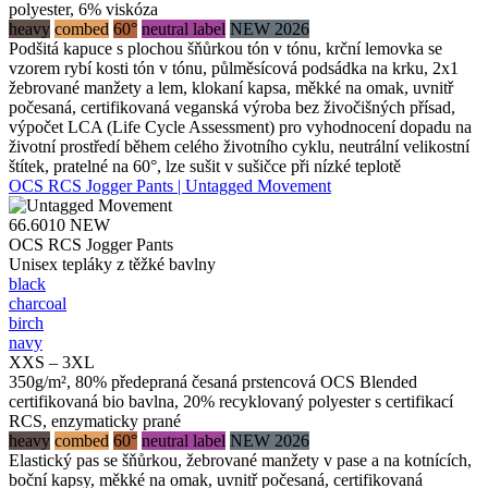
polyester, 6% viskóza
heavy
combed
60°
neutral label
NEW 2026
Podšitá kapuce s plochou šňůrkou tón v tónu, krční lemovka se
vzorem rybí kosti tón v tónu, půlměsícová podsádka na krku, 2x1
žebrované manžety a lem, klokaní kapsa, měkké na omak, uvnitř
počesaná, certifikovaná veganská výroba bez živočišných přísad,
výpočet LCA (Life Cycle Assessment) pro vyhodnocení dopadu na
životní prostředí během celého životního cyklu, neutrální velikostní
štítek, pratelné na 60°, lze sušit v sušičce při nízké teplotě
OCS RCS Jogger Pants | Untagged Movement
66.6010
NEW
OCS RCS Jogger Pants
Unisex tepláky z těžké bavlny
black
charcoal
birch
navy
XXS – 3XL
350g/m², 80% předepraná česaná prstencová OCS Blended
certifikovaná bio bavlna, 20% recyklovaný polyester s certifikací
RCS, enzymaticky prané
heavy
combed
60°
neutral label
NEW 2026
Elastický pas se šňůrkou, žebrované manžety v pase a na kotnících,
boční kapsy, měkké na omak, uvnitř počesaná, certifikovaná