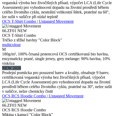
veganská výroba bez živočišných přísad, výpočet LCA (Life Cycle
Assessment) pro vyhodnocení dopadu na životní prostředí během
celého životního cyklu, neutrální velikostní štítek, pratelné na 60°,
lze sušit v sušičce při nízké teplotě
OCS T-Shirt Combo | Untagged Movement
66.ZF01
NEW
OCS T-Shirt Combo
Tričko z těžké bavlny "Color Block"
multicolour
M
180g/m², 100% česaná prstencová OCS certifikovaná bio bavlna,
enzymaticky prané, single jersey, grey melange: 90% bavlna, 10%
viskóza
NEW 2026
Prodejní pomůcka pro posuzení barev a kvality, obsahuje 9 barev,
certifikovaná veganská výroba bez živočišných přísad, výpočet
LCA (Life Cycle Assessment) pro vyhodnocení dopadu na životní
prostředí během celého životního cyklu, pratelné na 30°, nelze sušit
v sušičce, nelze chemicky čistit
OCS RCS Hoodie Combo | Untagged Movement
66.ZF03
NEW
OCS RCS Hoodie Combo
Mikina s kapucí "Color Block"