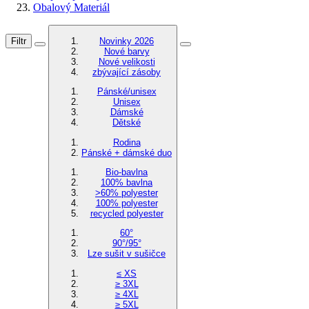
Obalový Materiál
Filtr
Novinky 2026
Nové barvy
Nové velikosti
zbývající zásoby
Pánské/unisex
Unisex
Dámské
Dětské
Rodina
Pánské + dámské duo
Bio-bavlna
100% bavlna
>60% polyester
100% polyester
recycled polyester
60°
90°/95°
Lze sušit v sušičce
≤ XS
≥ 3XL
≥ 4XL
≥ 5XL