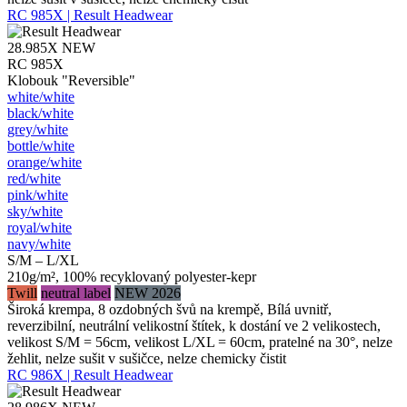
RC 985X | Result Headwear
28.985X
NEW
RC 985X
Klobouk "Reversible"
white/​white
black/​white
grey/​white
bottle/​white
orange/​white
red/​white
pink/​white
sky/​white
royal/​white
navy/​white
S/M – L/XL
210g/m², 100% recyklovaný polyester-kepr
Twill
neutral label
NEW 2026
Široká krempa, 8 ozdobných švů na krempě, Bílá uvnitř,
reverzibilní, neutrální velikostní štítek, k dostání ve 2 velikostech,
velikost S/M = 56cm, velikost L/XL = 60cm, pratelné na 30°, nelze
žehlit, nelze sušit v sušičce, nelze chemicky čistit
RC 986X | Result Headwear