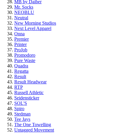
MB by Daiber
Mr. Socks
NEOBLU
Neutral
New Morning Studios
Next Level Apparel
Onna
Premier
Printer
ProJob
Promodoro
Pure Waste
Quadra
Regatta
Result
Result Headwear
RTP
Russell Athletic
Seidensticker
SOL'S
Spiro
Stedman
Tee Jays
The One Towelling
Untagged Movement