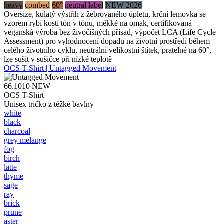
heavy
combed
60°
neutral label
NEW 2026
Oversize, kulatý výstřih z žebrovaného úpletu, krční lemovka se
vzorem rybí kosti tón v tónu, měkké na omak, certifikovaná
veganská výroba bez živočišných přísad, výpočet LCA (Life Cycle
Assessment) pro vyhodnocení dopadu na životní prostředí během
celého životního cyklu, neutrální velikostní štítek, pratelné na 60°,
lze sušit v sušičce při nízké teplotě
OCS T-Shirt | Untagged Movement
66.1010
NEW
OCS T-Shirt
Unisex tričko z těžké bavlny
white
black
charcoal
grey melange
fog
birch
latte
thyme
sage
ray
brick
prune
aster