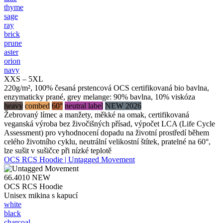
thyme
sage
ray
brick
prune
aster
orion
navy
XXS – 5XL
220g/m², 100% česaná prstencová OCS certifikovaná bio bavlna,
enzymaticky prané, grey melange: 90% bavlna, 10% viskóza
heavy
combed
60°
neutral label
NEW 2026
Žebrovaný límec a manžety, měkké na omak, certifikovaná
veganská výroba bez živočišných přísad, výpočet LCA (Life Cycle
Assessment) pro vyhodnocení dopadu na životní prostředí během
celého životního cyklu, neutrální velikostní štítek, pratelné na 60°,
lze sušit v sušičce při nízké teplotě
OCS RCS Hoodie | Untagged Movement
66.4010
NEW
OCS RCS Hoodie
Unisex mikina s kapucí
white
black
charcoal