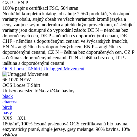
CZ P – EN P
100% papír s certifikací FSC, 504 stran
Neutrální kompletní katalog, obsahuje 2.560 produktů, 3 dostupné
varianty obalu, stejný obsah ve všech variantách kromě jazyka a
ceny, zaujme svým moderním a přehledným provedením, následující
varianty jsou dostupné do vyprodání zásob: DE N – němčina bez
doporučených cen, DE P – němčina s doporučenými cenam, DE
CHF - němčina s doporučenými cenami ve švýcarských francích,
EN N - angličtina bez doporučených cen, EN P – angličtina s
doporučenými cenami, CZ N – čeština bez doporučených cen, CZ P
– čeština s doporučenými cenami, IT N - italština bez cen, IT P -
italština s doporučenými cenami
OCS Loose T-Shirt | Untagged Movement
66.1020
NEW
OCS Loose T-Shirt
Unisex oversize tričko z těžké bavlny
black
charcoal
birch
navy
XXS – 3XL
180g/m², 100% česaná prstencová OCS certifikovaná bio bavlna,
enzymaticky prané, single jersey, grey melange: 90% bavlna, 10%
viskóza