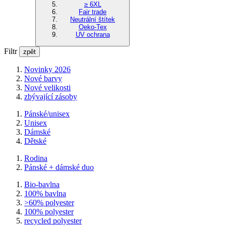
≥ 6XL
Fair trade
Neutrální štítek
Oeko-Tex
UV ochrana
Filtr
zpět
Novinky 2026
Nové barvy
Nové velikosti
zbývající zásoby
Pánské/unisex
Unisex
Dámské
Dětské
Rodina
Pánské + dámské duo
Bio-bavlna
100% bavlna
>60% polyester
100% polyester
recycled polyester