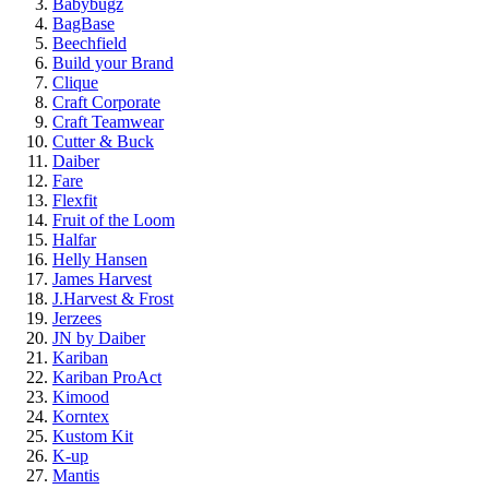
Babybugz
BagBase
Beechfield
Build your Brand
Clique
Craft Corporate
Craft Teamwear
Cutter & Buck
Daiber
Fare
Flexfit
Fruit of the Loom
Halfar
Helly Hansen
James Harvest
J.Harvest & Frost
Jerzees
JN by Daiber
Kariban
Kariban ProAct
Kimood
Korntex
Kustom Kit
K-up
Mantis