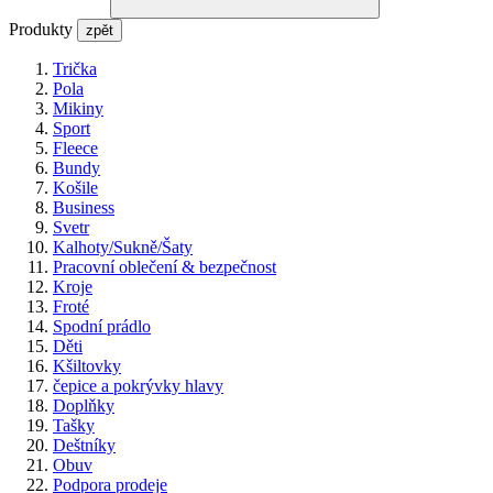
Produkty
zpět
Trička
Pola
Mikiny
Sport
Fleece
Bundy
Košile
Business
Svetr
Kalhoty/Sukně/Šaty
Pracovní oblečení & bezpečnost
Kroje
Froté
Spodní prádlo
Děti
Kšiltovky
čepice a pokrývky hlavy
Doplňky
Tašky
Deštníky
Obuv
Podpora prodeje