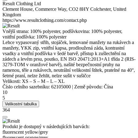
Result Clothing Ltd
Clement House, Commerce Way, CO2 8HY Colchester, United
Kingdom
https://www.resultclothing.com/contact.php
Vnější strana: 100%
polyester
, podšívkovina: 100%
polyester
,
vnitřní podšívka: 100%
polyester
Lehce vypasovaný střih, stojáček, lemované manžety na rukávech a
manžety, YKK zip, vnitřní kapsa, prodloužená záda, kontrastní
vsadky a vnitřní podšívka v šedé barvě, přístup k zušlechtění na
zádech a levém prsu, poutko,
EN ISO 20471
:2013+A1 třída 2 (RIS-
3279-TOM v oranžové barvě), našité bezpečnostní pruhy na
ramenou, těle a rukávech,
neutrální velikostní štítek
, pratelné na 40°,
šetrné praní, nelze žehlit, nelze sušit v sušičce
Velikosti:
XS
–
S
–
M
–
L
–
XL
Číslo celního sazebníku:
62105000
|
Země původu:
Čína
10
5
Velikostní tabulka
364
Produkt je dostupný v následujících barvách:
fluorescent yellow/​grey
fluorescent orange/​grey