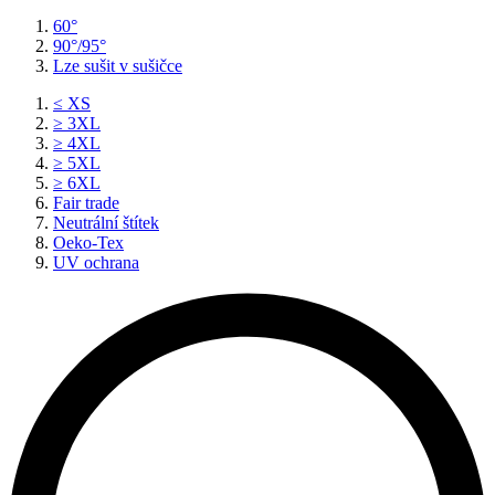
60°
90°/95°
Lze sušit v sušičce
≤ XS
≥ 3XL
≥ 4XL
≥ 5XL
≥ 6XL
Fair trade
Neutrální štítek
Oeko-Tex
UV ochrana