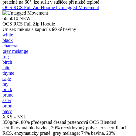
pratelné na 60°, lze sušit v sušičce při nízké teplotě
OCS RCS Full Zip Hoodie | Untagged Movement
66.5010
NEW
OCS RCS Full Zip Hoodie
Unisex mikina s kapucí z těžké bavlny
white
black
charcoal
grey melange
fog
birch
latte
thyme
sage
ray
brick
prune
aster
orion
navy
XXS – 5XL
350g/m², 80% předepraná česaná prstencová OCS Blended
certifikovaná bio bavlna, 20% recyklovaný polyester s certifikací
RCS, enzymaticky prané, grey melange: 74% bavlna, 20%