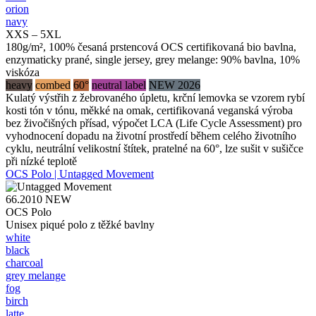
orion
navy
XXS – 5XL
180g/m², 100% česaná prstencová OCS certifikovaná bio bavlna,
enzymaticky prané, single jersey, grey melange: 90% bavlna, 10%
viskóza
heavy
combed
60°
neutral label
NEW 2026
Kulatý výstřih z žebrovaného úpletu, krční lemovka se vzorem rybí
kosti tón v tónu, měkké na omak, certifikovaná veganská výroba
bez živočišných přísad, výpočet LCA (Life Cycle Assessment) pro
vyhodnocení dopadu na životní prostředí během celého životního
cyklu, neutrální velikostní štítek, pratelné na 60°, lze sušit v sušičce
při nízké teplotě
OCS Polo | Untagged Movement
66.2010
NEW
OCS Polo
Unisex piqué polo z těžké bavlny
white
black
charcoal
grey melange
fog
birch
latte