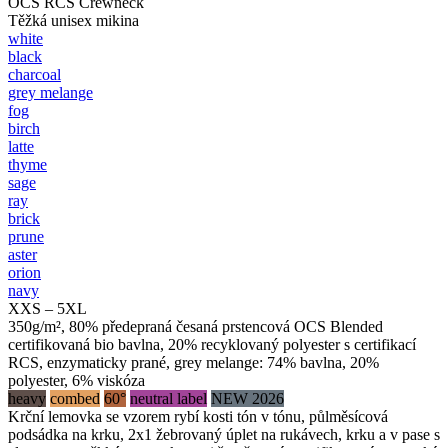
OCS RCS Crewneck
Těžká unisex mikina
white
black
charcoal
grey melange
fog
birch
latte
thyme
sage
ray
brick
prune
aster
orion
navy
XXS – 5XL
350g/m², 80% předepraná česaná prstencová OCS Blended
certifikovaná bio bavlna, 20% recyklovaný polyester s certifikací
RCS, enzymaticky prané, grey melange: 74% bavlna, 20%
polyester, 6% viskóza
heavy
combed
60°
neutral label
NEW 2026
Krční lemovka se vzorem rybí kosti tón v tónu, půlměsícová
podsádka na krku, 2x1 žebrovaný úplet na rukávech, krku a v pase s