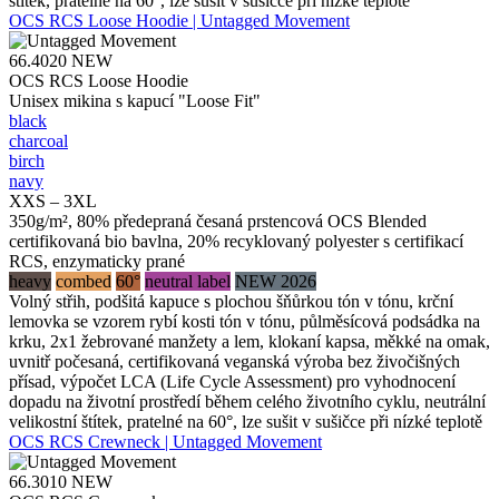
štítek, pratelné na 60°, lze sušit v sušičce při nízké teplotě
OCS RCS Loose Hoodie | Untagged Movement
66.4020
NEW
OCS RCS Loose Hoodie
Unisex mikina s kapucí "Loose Fit"
black
charcoal
birch
navy
XXS – 3XL
350g/m², 80% předepraná česaná prstencová OCS Blended
certifikovaná bio bavlna, 20% recyklovaný polyester s certifikací
RCS, enzymaticky prané
heavy
combed
60°
neutral label
NEW 2026
Volný střih, podšitá kapuce s plochou šňůrkou tón v tónu, krční
lemovka se vzorem rybí kosti tón v tónu, půlměsícová podsádka na
krku, 2x1 žebrované manžety a lem, klokaní kapsa, měkké na omak,
uvnitř počesaná, certifikovaná veganská výroba bez živočišných
přísad, výpočet LCA (Life Cycle Assessment) pro vyhodnocení
dopadu na životní prostředí během celého životního cyklu, neutrální
velikostní štítek, pratelné na 60°, lze sušit v sušičce při nízké teplotě
OCS RCS Crewneck | Untagged Movement
66.3010
NEW