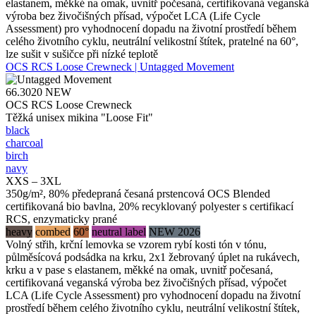
elastanem, měkké na omak, uvnitř počesaná, certifikovaná veganská
výroba bez živočišných přísad, výpočet LCA (Life Cycle
Assessment) pro vyhodnocení dopadu na životní prostředí během
celého životního cyklu, neutrální velikostní štítek, pratelné na 60°,
lze sušit v sušičce při nízké teplotě
OCS RCS Loose Crewneck | Untagged Movement
66.3020
NEW
OCS RCS Loose Crewneck
Těžká unisex mikina "Loose Fit"
black
charcoal
birch
navy
XXS – 3XL
350g/m², 80% předepraná česaná prstencová OCS Blended
certifikovaná bio bavlna, 20% recyklovaný polyester s certifikací
RCS, enzymaticky prané
heavy
combed
60°
neutral label
NEW 2026
Volný střih, krční lemovka se vzorem rybí kosti tón v tónu,
půlměsícová podsádka na krku, 2x1 žebrovaný úplet na rukávech,
krku a v pase s elastanem, měkké na omak, uvnitř počesaná,
certifikovaná veganská výroba bez živočišných přísad, výpočet
LCA (Life Cycle Assessment) pro vyhodnocení dopadu na životní
prostředí během celého životního cyklu, neutrální velikostní štítek,