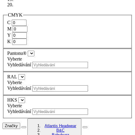
CMYK
C
M
Y
K
Pantonu®
Vyberte
Vyhledávání
RAL
Vyberte
Vyhledávání
HKS
Vyberte
Vyhledávání
Značky
Atlantis Headwear
B&C
Babybugz