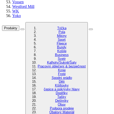
Vossen
Westford Mill
WK
Yoko
Produkty
Trička
Pola
Mikiny
Sport
Fleece
Bundy
Košile
Business
Svetr
Kalhoty/Sukně/Šaty
Pracovní oblečení & bezpečnost
Kroje
Froté
Spodní prádlo
Děti
Kšiltovky
čepice a pokrývky hlavy
Doplňky
Tašky
Deštníky
Obuv
Podpora prodeje
Obalový Materiál