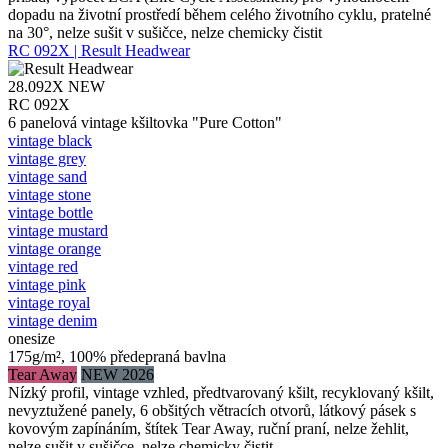
dopadu na životní prostředí během celého životního cyklu, pratelné
na 30°, nelze sušit v sušičce, nelze chemicky čistit
RC 092X | Result Headwear
28.092X
NEW
RC 092X
6 panelová vintage kšiltovka "Pure Cotton"
vintage black
vintage grey
vintage sand
vintage stone
vintage bottle
vintage mustard
vintage orange
vintage red
vintage pink
vintage royal
vintage denim
onesize
175g/m², 100% předepraná bavlna
Tear Away
NEW 2026
Nízký profil, vintage vzhled, předtvarovaný kšilt, recyklovaný kšilt,
nevyztužené panely, 6 obšitých větracích otvorů, látkový pásek s
kovovým zapínáním, štítek Tear Away, ruční praní, nelze žehlit,
nelze sušit v sušičce, nelze chemicky čistit