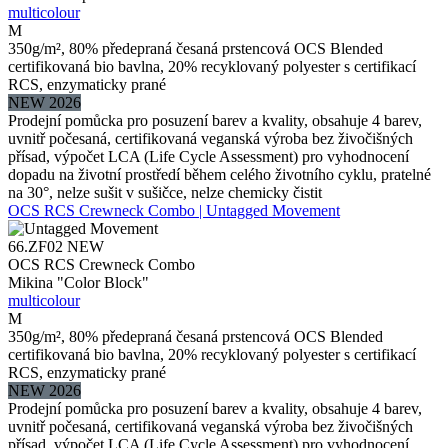
multicolour
M
350g/m², 80% předepraná česaná prstencová OCS Blended
certifikovaná bio bavlna, 20% recyklovaný polyester s certifikací
RCS, enzymaticky prané
NEW 2026
Prodejní pomůcka pro posuzení barev a kvality, obsahuje 4 barev,
uvnitř počesaná, certifikovaná veganská výroba bez živočišných
přísad, výpočet LCA (Life Cycle Assessment) pro vyhodnocení
dopadu na životní prostředí během celého životního cyklu, pratelné
na 30°, nelze sušit v sušičce, nelze chemicky čistit
OCS RCS Crewneck Combo | Untagged Movement
66.ZF02
NEW
OCS RCS Crewneck Combo
Mikina "Color Block"
multicolour
M
350g/m², 80% předepraná česaná prstencová OCS Blended
certifikovaná bio bavlna, 20% recyklovaný polyester s certifikací
RCS, enzymaticky prané
NEW 2026
Prodejní pomůcka pro posuzení barev a kvality, obsahuje 4 barev,
uvnitř počesaná, certifikovaná veganská výroba bez živočišných
přísad, výpočet LCA (Life Cycle Assessment) pro vyhodnocení