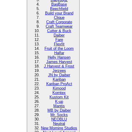
BagBase
Beechfield
Build your Brand
Clique
Craft Corporate
Craft Teamwear
Cutter & Buck
Daiber
Fare
Flexfit
Fruit of the Loom
Halfar
Helly Hansen
James Harvest
J.Harvest & Frost
Jerzees
JN by Daiber
Kariban
Kariban ProAct
Kimood
Korntex
Kustom Kit
K-up
Mantis
MB by Daiber
Mr. Socks
NEOBLU
Neutral
New Morning Studios