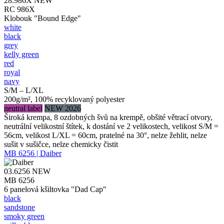
28.986X
NEW
RC 986X
Klobouk "Bound Edge"
white
black
grey
kelly green
red
royal
navy
S/M – L/XL
200g/m², 100% recyklovaný polyester
neutral label
NEW 2026
Široká krempa, 8 ozdobných švů na krempě, obšité větrací otvory,
neutrální velikostní štítek, k dostání ve 2 velikostech, velikost S/M =
56cm, velikost L/XL = 60cm, pratelné na 30°, nelze žehlit, nelze
sušit v sušičce, nelze chemicky čistit
MB 6256 | Daiber
03.6256
NEW
MB 6256
6 panelová kšiltovka "Dad Cap"
black
sandstone
smoky green