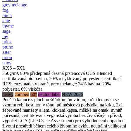
grey melange
fog
birch
latte
thyme
sage
ray
brick
prune
aster
orion
navy
XXS – 5XL
350g/m², 80% předepraná česaná prstencová OCS Blended
certifikovaná bio bavlna, 20% recyklovaný polyester s certifikací
RCS, enzymaticky prané, grey melange: 74% bavlna, 20%
polyester, 6% viskóza
heavy
combed
60°
neutral label
NEW 2026
Podšitá kapuce s plochou šňůrkou tón v tónu, krční lemovka se
vzorem rybí kosti tón v tónu, půlměsícová podsádka na krku, 2x1
žebrované manžety a lem, klokaní kapsa, měkké na omak, uvnitř
počesaná, certifikovaná veganská výroba bez živočišných přísad,
výpočet LCA (Life Cycle Assessment) pro vyhodnocení dopadu na
životní prostředí během celého životního cyklu, neutrální velikostní