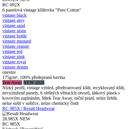
RC 092X
6 panelová vintage kšiltovka "Pure Cotton"
vintage black
vintage grey
vintage sand
vintage stone
vintage bottle
vintage mustard
vintage orange
vintage red
vintage pink
vintage royal
vintage denim
onesize
175g/m², 100% předepraná bavlna
Tear Away
NEW 2026
Nízký profil, vintage vzhled, předtvarovaný kšilt, recyklovaný kšilt,
nevyztužené panely, 6 obšitých větracích otvorů, látkový pásek s
kovovým zapínáním, štítek Tear Away, ruční praní, nelze žehlit,
nelze sušit v sušičce, nelze chemicky čistit
RC 985X | Result Headwear
28.985X
NEW
RC 985X