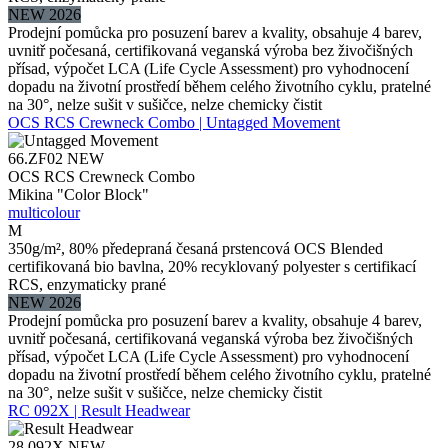
NEW 2026
Prodejní pomůcka pro posuzení barev a kvality, obsahuje 4 barev,
uvnitř počesaná, certifikovaná veganská výroba bez živočišných
přísad, výpočet LCA (Life Cycle Assessment) pro vyhodnocení
dopadu na životní prostředí během celého životního cyklu, pratelné
na 30°, nelze sušit v sušičce, nelze chemicky čistit
OCS RCS Crewneck Combo | Untagged Movement
66.ZF02
NEW
OCS RCS Crewneck Combo
Mikina "Color Block"
multicolour
M
350g/m², 80% předepraná česaná prstencová OCS Blended
certifikovaná bio bavlna, 20% recyklovaný polyester s certifikací
RCS, enzymaticky prané
NEW 2026
Prodejní pomůcka pro posuzení barev a kvality, obsahuje 4 barev,
uvnitř počesaná, certifikovaná veganská výroba bez živočišných
přísad, výpočet LCA (Life Cycle Assessment) pro vyhodnocení
dopadu na životní prostředí během celého životního cyklu, pratelné
na 30°, nelze sušit v sušičce, nelze chemicky čistit
RC 092X | Result Headwear
28.092X
NEW