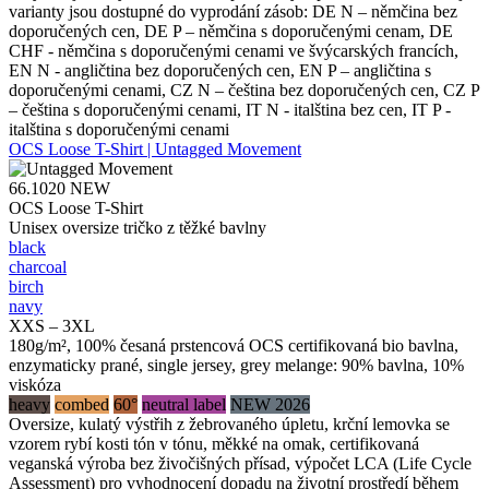
varianty jsou dostupné do vyprodání zásob: DE N – němčina bez
doporučených cen, DE P – němčina s doporučenými cenam, DE
CHF - němčina s doporučenými cenami ve švýcarských francích,
EN N - angličtina bez doporučených cen, EN P – angličtina s
doporučenými cenami, CZ N – čeština bez doporučených cen, CZ P
– čeština s doporučenými cenami, IT N - italština bez cen, IT P -
italština s doporučenými cenami
OCS Loose T-Shirt | Untagged Movement
66.1020
NEW
OCS Loose T-Shirt
Unisex oversize tričko z těžké bavlny
black
charcoal
birch
navy
XXS – 3XL
180g/m², 100% česaná prstencová OCS certifikovaná bio bavlna,
enzymaticky prané, single jersey, grey melange: 90% bavlna, 10%
viskóza
heavy
combed
60°
neutral label
NEW 2026
Oversize, kulatý výstřih z žebrovaného úpletu, krční lemovka se
vzorem rybí kosti tón v tónu, měkké na omak, certifikovaná
veganská výroba bez živočišných přísad, výpočet LCA (Life Cycle
Assessment) pro vyhodnocení dopadu na životní prostředí během