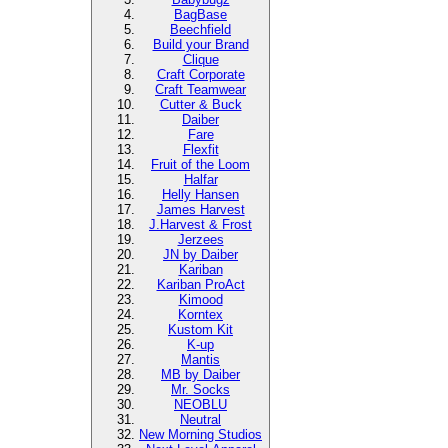
BagBase
Beechfield
Build your Brand
Clique
Craft Corporate
Craft Teamwear
Cutter & Buck
Daiber
Fare
Flexfit
Fruit of the Loom
Halfar
Helly Hansen
James Harvest
J.Harvest & Frost
Jerzees
JN by Daiber
Kariban
Kariban ProAct
Kimood
Korntex
Kustom Kit
K-up
Mantis
MB by Daiber
Mr. Socks
NEOBLU
Neutral
New Morning Studios