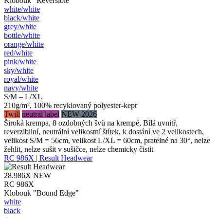
Klobouk "Reversible"
white/​white
black/​white
grey/​white
bottle/​white
orange/​white
red/​white
pink/​white
sky/​white
royal/​white
navy/​white
S/M – L/XL
210g/m², 100% recyklovaný polyester-kepr
Twill
neutral label
NEW 2026
Široká krempa, 8 ozdobných švů na krempě, Bílá uvnitř,
reverzibilní, neutrální velikostní štítek, k dostání ve 2 velikostech,
velikost S/M = 56cm, velikost L/XL = 60cm, pratelné na 30°, nelze
žehlit, nelze sušit v sušičce, nelze chemicky čistit
RC 986X | Result Headwear
28.986X
NEW
RC 986X
Klobouk "Bound Edge"
white
black