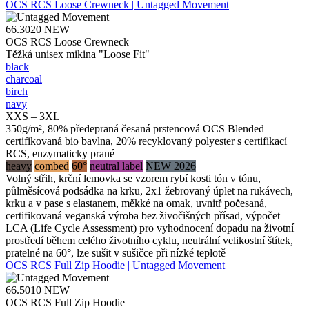
OCS RCS Loose Crewneck | Untagged Movement
66.3020
NEW
OCS RCS Loose Crewneck
Těžká unisex mikina "Loose Fit"
black
charcoal
birch
navy
XXS – 3XL
350g/m², 80% předepraná česaná prstencová OCS Blended
certifikovaná bio bavlna, 20% recyklovaný polyester s certifikací
RCS, enzymaticky prané
heavy
combed
60°
neutral label
NEW 2026
Volný střih, krční lemovka se vzorem rybí kosti tón v tónu,
půlměsícová podsádka na krku, 2x1 žebrovaný úplet na rukávech,
krku a v pase s elastanem, měkké na omak, uvnitř počesaná,
certifikovaná veganská výroba bez živočišných přísad, výpočet
LCA (Life Cycle Assessment) pro vyhodnocení dopadu na životní
prostředí během celého životního cyklu, neutrální velikostní štítek,
pratelné na 60°, lze sušit v sušičce při nízké teplotě
OCS RCS Full Zip Hoodie | Untagged Movement
66.5010
NEW
OCS RCS Full Zip Hoodie