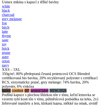
Unisex mikina s kapucí z těžké bavlny
white
black
charcoal
grey melange
fog
birch
latte
thyme
sage
ray
brick
prune
aster
orion
navy
XXS – 5XL
350g/m², 80% předepraná česaná prstencová OCS Blended
certifikovaná bio bavlna, 20% recyklovaný polyester s certifikací
RCS, enzymaticky prané, grey melange: 74% bavlna, 20%
polyester, 6% viskóza
heavy
combed
60°
neutral label
NEW 2026
Podšitá kapuce s plochou šňůrkou tón v tónu, krční lemovka se
vzorem rybí kosti tón v tónu, půlměsícová podsádka na krku, 2x1
žebrované manžety a lem, klokaní kapsa, měkké na omak, uvnitř