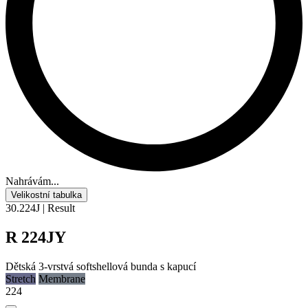
Nahrávám...
Velikostní tabulka
30.224J | Result
R 224JY
Dětská 3-vrstvá softshellová bunda s kapucí
Stretch
Membrane
224