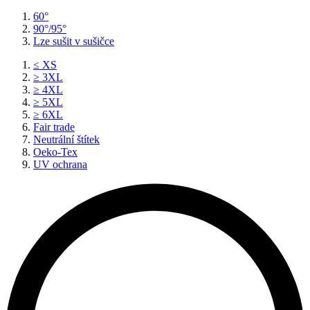
60°
90°/95°
Lze sušit v sušičce
≤ XS
≥ 3XL
≥ 4XL
≥ 5XL
≥ 6XL
Fair trade
Neutrální štítek
Oeko-Tex
UV ochrana