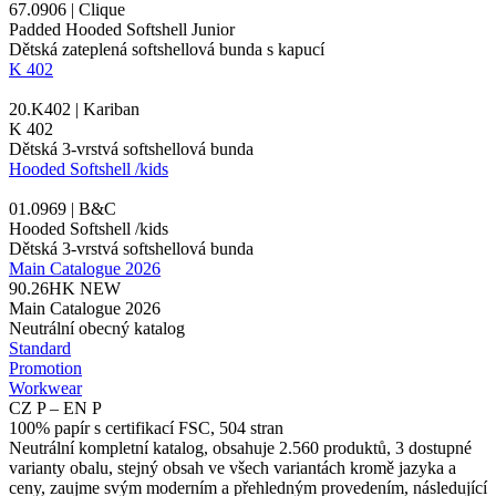
67.0906 | Clique
Padded Hooded Softshell Junior
Dětská zateplená softshellová bunda s kapucí
K 402
20.K402 | Kariban
K 402
Dětská 3-vrstvá softshellová bunda
Hooded Softshell /kids
01.0969 | B&C
Hooded Softshell /kids
Dětská 3-vrstvá softshellová bunda
Main Catalogue 2026
90.26HK
NEW
Main Catalogue 2026
Neutrální obecný katalog
Standard
Promotion
Workwear
CZ P – EN P
100% papír s certifikací FSC, 504 stran
Neutrální kompletní katalog, obsahuje 2.560 produktů, 3 dostupné
varianty obalu, stejný obsah ve všech variantách kromě jazyka a
ceny, zaujme svým moderním a přehledným provedením, následující