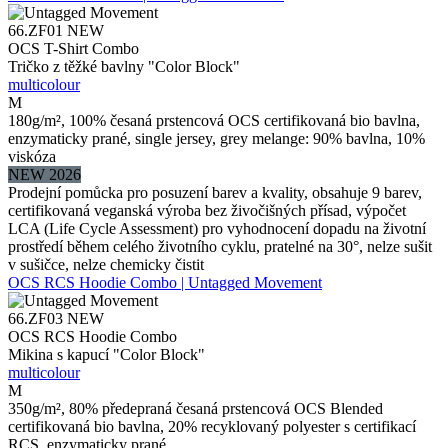
66.ZF01
NEW
OCS T-Shirt Combo
Tričko z těžké bavlny "Color Block"
multicolour
M
180g/m², 100% česaná prstencová OCS certifikovaná bio bavlna,
enzymaticky prané, single jersey, grey melange: 90% bavlna, 10%
viskóza
NEW 2026
Prodejní pomůcka pro posuzení barev a kvality, obsahuje 9 barev,
certifikovaná veganská výroba bez živočišných přísad, výpočet
LCA (Life Cycle Assessment) pro vyhodnocení dopadu na životní
prostředí během celého životního cyklu, pratelné na 30°, nelze sušit
v sušičce, nelze chemicky čistit
OCS RCS Hoodie Combo | Untagged Movement
66.ZF03
NEW
OCS RCS Hoodie Combo
Mikina s kapucí "Color Block"
multicolour
M
350g/m², 80% předepraná česaná prstencová OCS Blended
certifikovaná bio bavlna, 20% recyklovaný polyester s certifikací
RCS, enzymaticky prané