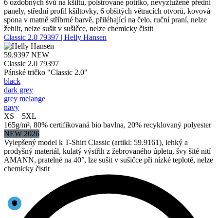
6 ozdobných švů na kšiltu, polstrované potítko, nevyztužené přední
panely, střední profil kšiltovky, 6 obšitých větracích otvorů, kovová
spona v matně stříbrné barvě, přiléhající na čelo, ruční praní, nelze
žehlit, nelze sušit v sušičce, nelze chemicky čistit
Classic 2.0 79397 | Helly Hansen
59.9397
NEW
Classic 2.0 79397
Pánské tričko "Classic 2.0"
black
dark grey
grey melange
navy
XS – 5XL
165g/m², 80% certifikovaná bio bavlna, 20% recyklovaný polyester
NEW 2026
Vylepšený model k T-Shirt Classic (artikl: 59.9161), lehký a
prodyšný materiál, kulatý výstřih z žebrovaného úpletu, švy šité nití
AMANN, pratelné na 40°, lze sušit v sušičce při nízké teplotě, nelze
chemicky čistit