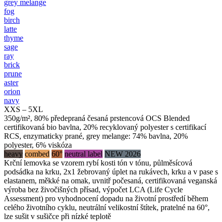
grey melange
fog
birch
latte
thyme
sage
ray
brick
prune
aster
orion
navy
XXS – 5XL
350g/m², 80% předepraná česaná prstencová OCS Blended
certifikovaná bio bavlna, 20% recyklovaný polyester s certifikací
RCS, enzymaticky prané, grey melange: 74% bavlna, 20%
polyester, 6% viskóza
heavy
combed
60°
neutral label
NEW 2026
Krční lemovka se vzorem rybí kosti tón v tónu, půlměsícová
podsádka na krku, 2x1 žebrovaný úplet na rukávech, krku a v pase s
elastanem, měkké na omak, uvnitř počesaná, certifikovaná veganská
výroba bez živočišných přísad, výpočet LCA (Life Cycle
Assessment) pro vyhodnocení dopadu na životní prostředí během
celého životního cyklu, neutrální velikostní štítek, pratelné na 60°,
lze sušit v sušičce při nízké teplotě