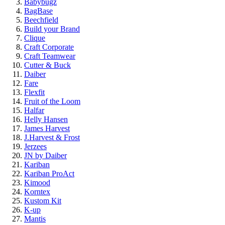
Babybugz
BagBase
Beechfield
Build your Brand
Clique
Craft Corporate
Craft Teamwear
Cutter & Buck
Daiber
Fare
Flexfit
Fruit of the Loom
Halfar
Helly Hansen
James Harvest
J.Harvest & Frost
Jerzees
JN by Daiber
Kariban
Kariban ProAct
Kimood
Korntex
Kustom Kit
K-up
Mantis