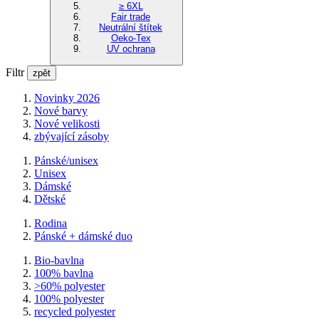
≥ 6XL
Fair trade
Neutrální štítek
Oeko-Tex
UV ochrana
Filtr
zpět
Novinky 2026
Nové barvy
Nové velikosti
zbývající zásoby
Pánské/unisex
Unisex
Dámské
Dětské
Rodina
Pánské + dámské duo
Bio-bavlna
100% bavlna
>60% polyester
100% polyester
recycled polyester