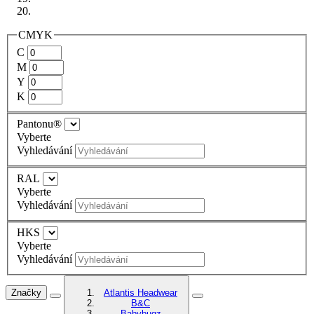
CMYK
C
M
Y
K
Pantonu®
Vyberte
Vyhledávání
RAL
Vyberte
Vyhledávání
HKS
Vyberte
Vyhledávání
Značky
Atlantis Headwear
B&C
Babybugz