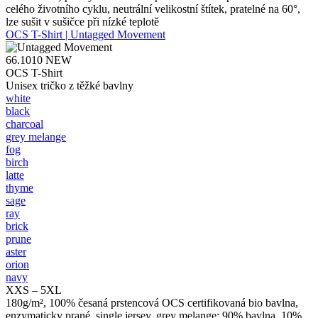
celého životního cyklu, neutrální velikostní štítek, pratelné na 60°,
lze sušit v sušičce při nízké teplotě
OCS T-Shirt | Untagged Movement
66.1010
NEW
OCS T-Shirt
Unisex tričko z těžké bavlny
white
black
charcoal
grey melange
fog
birch
latte
thyme
sage
ray
brick
prune
aster
orion
navy
XXS – 5XL
180g/m², 100% česaná prstencová OCS certifikovaná bio bavlna,
enzymaticky prané, single jersey, grey melange: 90% bavlna, 10%