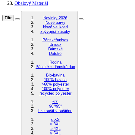
Obalový Materiál
Filtr
Novinky 2026
Nové barvy
Nové velikosti
zbývající zásoby
Pánské/unisex
Unisex
Dámské
Dětské
Rodina
Pánské + dámské duo
Bio-bavlna
100% bavlna
>60% polyester
100% polyester
recycled polyester
60°
90°/95°
Lze sušit v sušičce
≤ XS
≥ 3XL
≥ 4XL
≥ 5XL