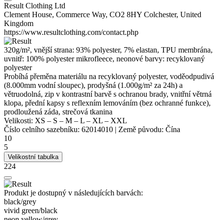
Result Clothing Ltd
Clement House, Commerce Way, CO2 8HY Colchester, United
Kingdom
https://www.resultclothing.com/contact.php
320g/m², vnější strana: 93%
polyester
, 7%
elastan
,
TPU membrána
,
uvnitř: 100%
polyester
mikrofleece, neonové barvy: recyklovaný
polyester
Probíhá přeměna materiálu na recyklovaný
polyester
, voděodpudivá
(8.000mm vodní sloupec), prodyšná (1.000g/m² za 24h) a
větruodolná, zip v kontrastní barvě s ochranou brady, vnitřní větrná
klopa, přední kapsy s reflexním lemováním (bez ochranné funkce),
prodloužená záda, strečová tkanina
Velikosti:
XS
–
S
–
M
–
L
–
XL
–
XXL
Číslo celního sazebníku:
62014010
|
Země původu:
Čína
10
5
Velikostní tabulka
224
Produkt je dostupný v následujících barvách:
black/​grey
vivid green/​black
neon yellow/​grey