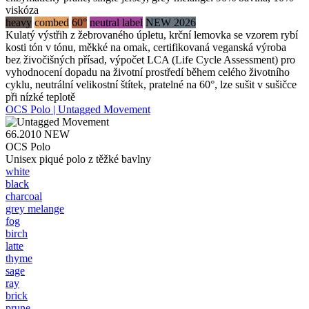
viskóza
heavy
combed
60°
neutral label
NEW 2026
Kulatý výstřih z žebrovaného úpletu, krční lemovka se vzorem rybí
kosti tón v tónu, měkké na omak, certifikovaná veganská výroba
bez živočišných přísad, výpočet LCA (Life Cycle Assessment) pro
vyhodnocení dopadu na životní prostředí během celého životního
cyklu, neutrální velikostní štítek, pratelné na 60°, lze sušit v sušičce
při nízké teplotě
OCS Polo | Untagged Movement
66.2010
NEW
OCS Polo
Unisex piqué polo z těžké bavlny
white
black
charcoal
grey melange
fog
birch
latte
thyme
sage
ray
brick
prune