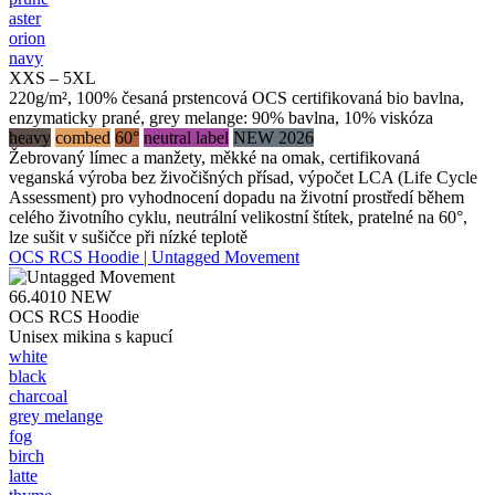
aster
orion
navy
XXS – 5XL
220g/m², 100% česaná prstencová OCS certifikovaná bio bavlna,
enzymaticky prané, grey melange: 90% bavlna, 10% viskóza
heavy
combed
60°
neutral label
NEW 2026
Žebrovaný límec a manžety, měkké na omak, certifikovaná
veganská výroba bez živočišných přísad, výpočet LCA (Life Cycle
Assessment) pro vyhodnocení dopadu na životní prostředí během
celého životního cyklu, neutrální velikostní štítek, pratelné na 60°,
lze sušit v sušičce při nízké teplotě
OCS RCS Hoodie | Untagged Movement
66.4010
NEW
OCS RCS Hoodie
Unisex mikina s kapucí
white
black
charcoal
grey melange
fog
birch
latte