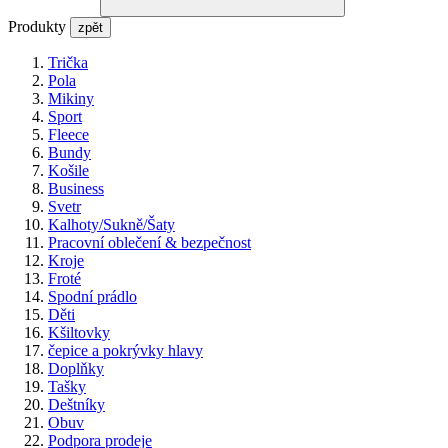
Produkty
zpět
Trička
Pola
Mikiny
Sport
Fleece
Bundy
Košile
Business
Svetr
Kalhoty/Sukně/Šaty
Pracovní oblečení & bezpečnost
Kroje
Froté
Spodní prádlo
Děti
Kšiltovky
čepice a pokrývky hlavy
Doplňky
Tašky
Deštníky
Obuv
Podpora prodeje