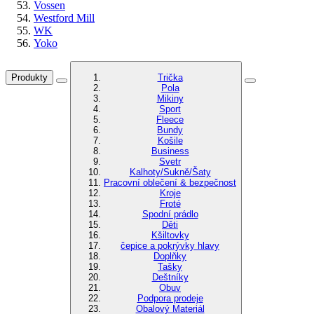
Vossen
Westford Mill
WK
Yoko
Produkty
Trička
Pola
Mikiny
Sport
Fleece
Bundy
Košile
Business
Svetr
Kalhoty/Sukně/Šaty
Pracovní oblečení & bezpečnost
Kroje
Froté
Spodní prádlo
Děti
Kšiltovky
čepice a pokrývky hlavy
Doplňky
Tašky
Deštníky
Obuv
Podpora prodeje
Obalový Materiál