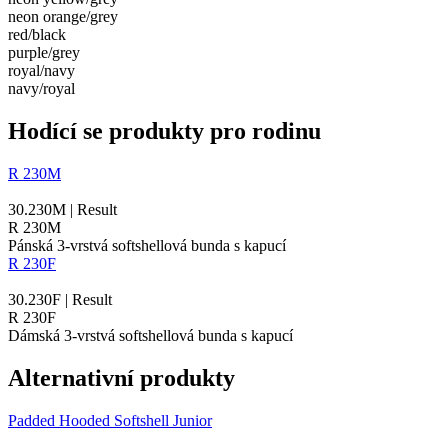
neon orange/​grey
red/​black
purple/​grey
royal/​navy
navy/​royal
Hodící se produkty pro rodinu
R 230M
30.230M | Result
R 230M
Pánská 3-vrstvá softshellová bunda s kapucí
R 230F
30.230F | Result
R 230F
Dámská 3-vrstvá softshellová bunda s kapucí
Alternativní produkty
Padded Hooded Softshell Junior