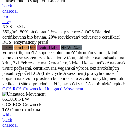
Unisex mikina s kapucí "Loose Fit"
black
charcoal
birch
navy
XXS – 3XL
350g/m², 80% předepraná česaná prstencová OCS Blended
certifikovaná bio bavlna, 20% recyklovaný polyester s certifikací
RCS, enzymaticky prané
heavy
combed
60°
neutral label
NEW 2026
Volný střih, podšitá kapuce s plochou šňůrkou tón v tónu, krční
lemovka se vzorem rybí kosti tón v tónu, půlměsícová podsádka na
krku, 2x1 žebrované manžety a lem, klokaní kapsa, měkké na omak,
uvnitř počesaná, certifikovaná veganská výroba bez živočišných
přísad, výpočet LCA (Life Cycle Assessment) pro vyhodnocení
dopadu na životní prostředí během celého životního cyklu, neutrální
velikostní štítek, pratelné na 60°, lze sušit v sušičce při nízké teplotě
OCS RCS Crewneck | Untagged Movement
66.3010
NEW
OCS RCS Crewneck
Těžká unisex mikina
white
black
charcoal