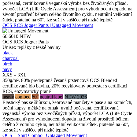
počesaná, certifikovaná veganská výroba bez živočišných přísad,
výpočet LCA (Life Cycle Assessment) pro vyhodnocení dopadu na
životní prostředí během celého životního cyklu, neutrální velikostní
štítek, pratelné na 60°, lze sušit v sušičce při nízké teplotě
OCS RCS Jogger Pants | Untagged Movement
66.6010
NEW
OCS RCS Jogger Pants
Unisex tepláky z těžké bavlny
black
charcoal
birch
navy
XXS – 3XL
350g/m², 80% předepraná česaná prstencová OCS Blended
certifikovaná bio bavlna, 20% recyklovaný polyester s certifikací
RCS, enzymaticky prané
heavy
combed
60°
neutral label
NEW 2026
Elastický pas se šňůrkou, žebrované manžety v pase a na kotnících,
boční kapsy, měkké na omak, uvnitř počesaná, certifikovaná
veganská výroba bez živočišných přísad, výpočet LCA (Life Cycle
Assessment) pro vyhodnocení dopadu na životní prostředí během
celého životního cyklu, neutrální velikostní štítek, pratelné na 60°,
lze sušit v sušičce při nízké teplotě
OCS T-Shirt Combo | Untagged Movement