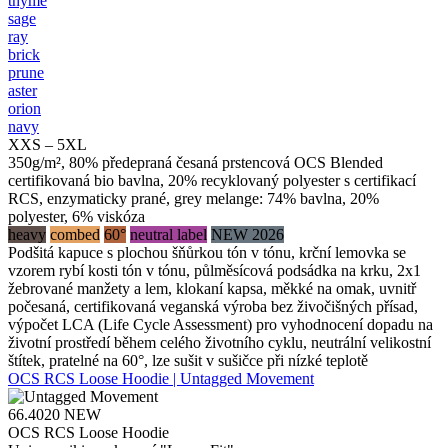
thyme
sage
ray
brick
prune
aster
orion
navy
XXS – 5XL
350g/m², 80% předepraná česaná prstencová OCS Blended
certifikovaná bio bavlna, 20% recyklovaný polyester s certifikací
RCS, enzymaticky prané, grey melange: 74% bavlna, 20%
polyester, 6% viskóza
heavy
combed
60°
neutral label
NEW 2026
Podšitá kapuce s plochou šňůrkou tón v tónu, krční lemovka se
vzorem rybí kosti tón v tónu, půlměsícová podsádka na krku, 2x1
žebrované manžety a lem, klokaní kapsa, měkké na omak, uvnitř
počesaná, certifikovaná veganská výroba bez živočišných přísad,
výpočet LCA (Life Cycle Assessment) pro vyhodnocení dopadu na
životní prostředí během celého životního cyklu, neutrální velikostní
štítek, pratelné na 60°, lze sušit v sušičce při nízké teplotě
OCS RCS Loose Hoodie | Untagged Movement
66.4020
NEW
OCS RCS Loose Hoodie