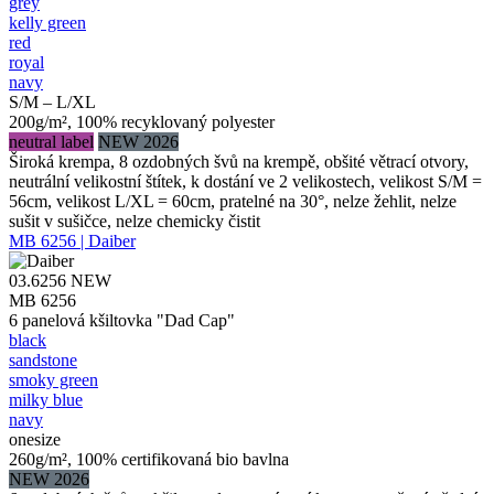
grey
kelly green
red
royal
navy
S/M – L/XL
200g/m², 100% recyklovaný polyester
neutral label
NEW 2026
Široká krempa, 8 ozdobných švů na krempě, obšité větrací otvory,
neutrální velikostní štítek, k dostání ve 2 velikostech, velikost S/M =
56cm, velikost L/XL = 60cm, pratelné na 30°, nelze žehlit, nelze
sušit v sušičce, nelze chemicky čistit
MB 6256 | Daiber
03.6256
NEW
MB 6256
6 panelová kšiltovka "Dad Cap"
black
sandstone
smoky green
milky blue
navy
onesize
260g/m², 100% certifikovaná bio bavlna
NEW 2026