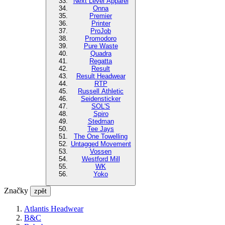
Next Level Apparel
Onna
Premier
Printer
ProJob
Promodoro
Pure Waste
Quadra
Regatta
Result
Result Headwear
RTP
Russell Athletic
Seidensticker
SOL'S
Spiro
Stedman
Tee Jays
The One Towelling
Untagged Movement
Vossen
Westford Mill
WK
Yoko
Značky
zpět
Atlantis Headwear
B&C