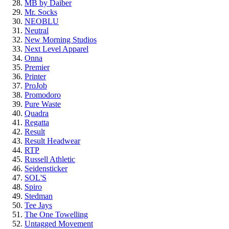
MB by Daiber
Mr. Socks
NEOBLU
Neutral
New Morning Studios
Next Level Apparel
Onna
Premier
Printer
ProJob
Promodoro
Pure Waste
Quadra
Regatta
Result
Result Headwear
RTP
Russell Athletic
Seidensticker
SOL'S
Spiro
Stedman
Tee Jays
The One Towelling
Untagged Movement