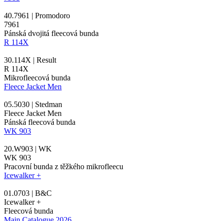
40.7961 | Promodoro
7961
Pánská dvojitá fleecová bunda
R 114X
30.114X | Result
R 114X
Mikrofleecová bunda
Fleece Jacket Men
05.5030 | Stedman
Fleece Jacket Men
Pánská fleecová bunda
WK 903
20.W903 | WK
WK 903
Pracovní bunda z těžkého mikrofleecu
Icewalker +
01.0703 | B&C
Icewalker +
Fleecová bunda
Main Catalogue 2026