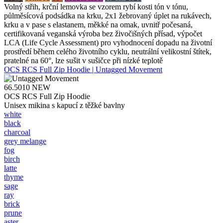
Volný střih, krční lemovka se vzorem rybí kosti tón v tónu,
půlměsícová podsádka na krku, 2x1 žebrovaný úplet na rukávech,
krku a v pase s elastanem, měkké na omak, uvnitř počesaná,
certifikovaná veganská výroba bez živočišných přísad, výpočet
LCA (Life Cycle Assessment) pro vyhodnocení dopadu na životní
prostředí během celého životního cyklu, neutrální velikostní štítek,
pratelné na 60°, lze sušit v sušičce při nízké teplotě
OCS RCS Full Zip Hoodie | Untagged Movement
66.5010
NEW
OCS RCS Full Zip Hoodie
Unisex mikina s kapucí z těžké bavlny
white
black
charcoal
grey melange
fog
birch
latte
thyme
sage
ray
brick
prune
aster