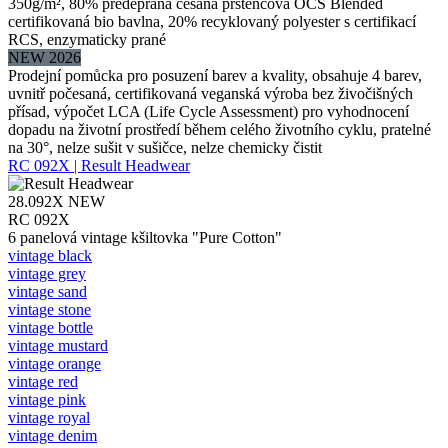
350g/m², 80% předepraná česaná prstencová OCS Blended
certifikovaná bio bavlna, 20% recyklovaný polyester s certifikací
RCS, enzymaticky prané
NEW 2026
Prodejní pomůcka pro posuzení barev a kvality, obsahuje 4 barev,
uvnitř počesaná, certifikovaná veganská výroba bez živočišných
přísad, výpočet LCA (Life Cycle Assessment) pro vyhodnocení
dopadu na životní prostředí během celého životního cyklu, pratelné
na 30°, nelze sušit v sušičce, nelze chemicky čistit
RC 092X | Result Headwear
28.092X
NEW
RC 092X
6 panelová vintage kšiltovka "Pure Cotton"
vintage black
vintage grey
vintage sand
vintage stone
vintage bottle
vintage mustard
vintage orange
vintage red
vintage pink
vintage royal
vintage denim