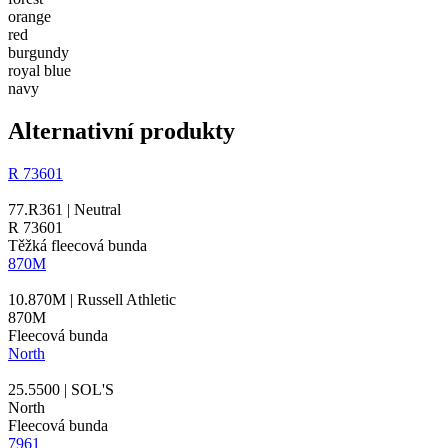
orange
red
burgundy
royal blue
navy
Alternativní produkty
R 73601
77.R361 | Neutral
R 73601
Těžká fleecová bunda
870M
10.870M | Russell Athletic
870M
Fleecová bunda
North
25.5500 | SOL'S
North
Fleecová bunda
7961