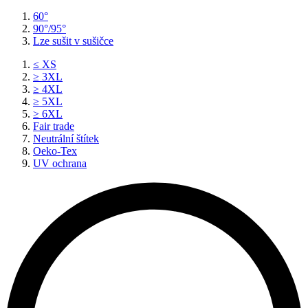
60°
90°/95°
Lze sušit v sušičce
≤ XS
≥ 3XL
≥ 4XL
≥ 5XL
≥ 6XL
Fair trade
Neutrální štítek
Oeko-Tex
UV ochrana