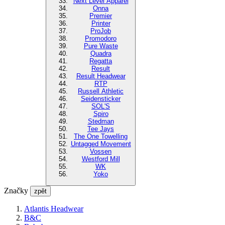
Next Level Apparel
Onna
Premier
Printer
ProJob
Promodoro
Pure Waste
Quadra
Regatta
Result
Result Headwear
RTP
Russell Athletic
Seidensticker
SOL'S
Spiro
Stedman
Tee Jays
The One Towelling
Untagged Movement
Vossen
Westford Mill
WK
Yoko
Značky
zpět
Atlantis Headwear
B&C