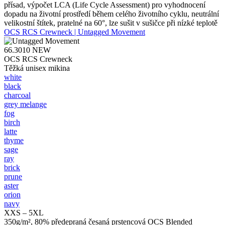
přísad, výpočet LCA (Life Cycle Assessment) pro vyhodnocení
dopadu na životní prostředí během celého životního cyklu, neutrální
velikostní štítek, pratelné na 60°, lze sušit v sušičce při nízké teplotě
OCS RCS Crewneck | Untagged Movement
66.3010
NEW
OCS RCS Crewneck
Těžká unisex mikina
white
black
charcoal
grey melange
fog
birch
latte
thyme
sage
ray
brick
prune
aster
orion
navy
XXS – 5XL
350g/m², 80% předepraná česaná prstencová OCS Blended