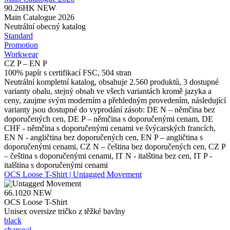
90.26HK
NEW
Main Catalogue 2026
Neutrální obecný katalog
Standard
Promotion
Workwear
CZ P – EN P
100% papír s certifikací FSC, 504 stran
Neutrální kompletní katalog, obsahuje 2.560 produktů, 3 dostupné
varianty obalu, stejný obsah ve všech variantách kromě jazyka a
ceny, zaujme svým moderním a přehledným provedením, následující
varianty jsou dostupné do vyprodání zásob: DE N – němčina bez
doporučených cen, DE P – němčina s doporučenými cenam, DE
CHF - němčina s doporučenými cenami ve švýcarských francích,
EN N - angličtina bez doporučených cen, EN P – angličtina s
doporučenými cenami, CZ N – čeština bez doporučených cen, CZ P
– čeština s doporučenými cenami, IT N - italština bez cen, IT P -
italština s doporučenými cenami
OCS Loose T-Shirt | Untagged Movement
66.1020
NEW
OCS Loose T-Shirt
Unisex oversize tričko z těžké bavlny
black
charcoal