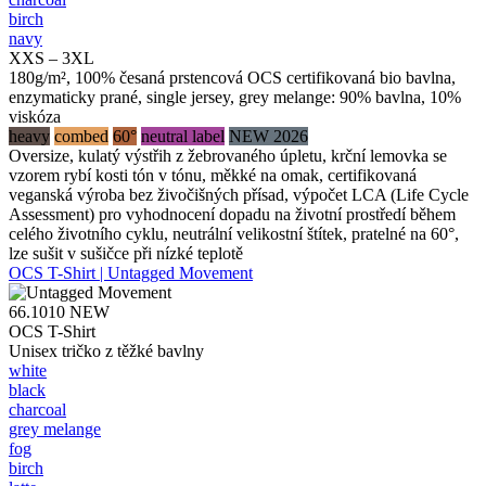
birch
navy
XXS – 3XL
180g/m², 100% česaná prstencová OCS certifikovaná bio bavlna,
enzymaticky prané, single jersey, grey melange: 90% bavlna, 10%
viskóza
heavy
combed
60°
neutral label
NEW 2026
Oversize, kulatý výstřih z žebrovaného úpletu, krční lemovka se
vzorem rybí kosti tón v tónu, měkké na omak, certifikovaná
veganská výroba bez živočišných přísad, výpočet LCA (Life Cycle
Assessment) pro vyhodnocení dopadu na životní prostředí během
celého životního cyklu, neutrální velikostní štítek, pratelné na 60°,
lze sušit v sušičce při nízké teplotě
OCS T-Shirt | Untagged Movement
66.1010
NEW
OCS T-Shirt
Unisex tričko z těžké bavlny
white
black
charcoal
grey melange
fog
birch