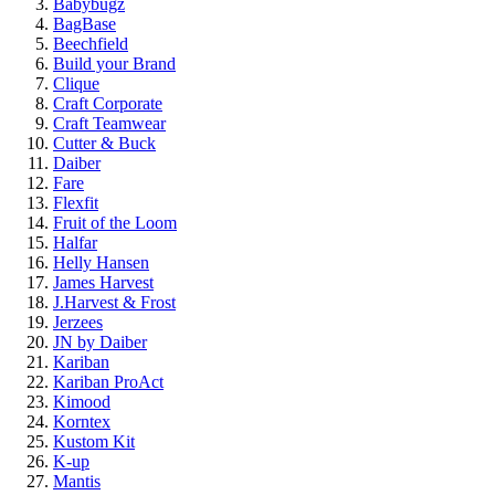
Babybugz
BagBase
Beechfield
Build your Brand
Clique
Craft Corporate
Craft Teamwear
Cutter & Buck
Daiber
Fare
Flexfit
Fruit of the Loom
Halfar
Helly Hansen
James Harvest
J.Harvest & Frost
Jerzees
JN by Daiber
Kariban
Kariban ProAct
Kimood
Korntex
Kustom Kit
K-up
Mantis