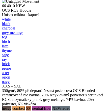
66.4010
NEW
OCS RCS Hoodie
Unisex mikina s kapucí
white
black
charcoal
grey melange
fog
birch
latte
thyme
sage
ray
brick
prune
aster
orion
navy
XXS – 5XL
350g/m², 80% předepraná česaná prstencová OCS Blended
certifikovaná bio bavlna, 20% recyklovaný polyester s certifikací
RCS, enzymaticky prané, grey melange: 74% bavlna, 20%
polyester, 6% viskóza
heavy
combed
60°
neutral label
NEW 2026