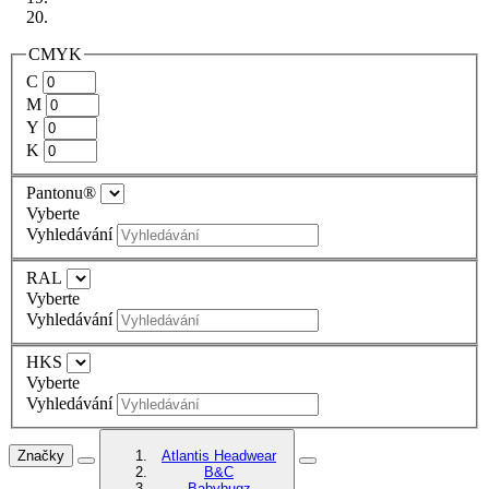
CMYK
C
M
Y
K
Pantonu®
Vyberte
Vyhledávání
RAL
Vyberte
Vyhledávání
HKS
Vyberte
Vyhledávání
Značky
Atlantis Headwear
B&C
Babybugz