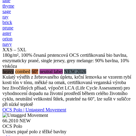
latte
thyme
sage
ray
brick
prune
aster
orion
navy
XXS – 5XL
180g/m², 100% česaná prstencová OCS certifikovaná bio bavlna,
enzymaticky prané, single jersey, grey melange: 90% bavlna, 10%
viskóza
heavy
combed
60°
neutral label
NEW 2026
Kulatý výstřih z žebrovaného úpletu, krční lemovka se vzorem rybí
kosti tón v tónu, měkké na omak, certifikovaná veganská výroba
bez živočišných přísad, výpočet LCA (Life Cycle Assessment) pro
vyhodnocení dopadu na životní prostředí během celého životního
cyklu, neutrální velikostní štítek, pratelné na 60°, lze sušit v sušičce
při nízké teplotě
OCS Polo | Untagged Movement
66.2010
NEW
OCS Polo
Unisex piqué polo z těžké bavlny