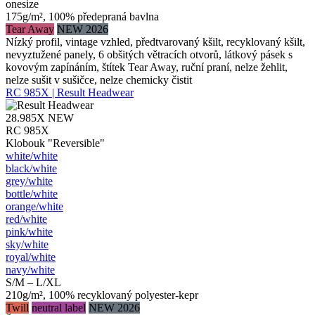
onesize
175g/m², 100% předepraná bavlna
Tear Away
NEW 2026
Nízký profil, vintage vzhled, předtvarovaný kšilt, recyklovaný kšilt,
nevyztužené panely, 6 obšitých větracích otvorů, látkový pásek s
kovovým zapínáním, štítek Tear Away, ruční praní, nelze žehlit,
nelze sušit v sušičce, nelze chemicky čistit
RC 985X | Result Headwear
28.985X
NEW
RC 985X
Klobouk "Reversible"
white/​white
black/​white
grey/​white
bottle/​white
orange/​white
red/​white
pink/​white
sky/​white
royal/​white
navy/​white
S/M – L/XL
210g/m², 100% recyklovaný polyester-kepr
Twill
neutral label
NEW 2026