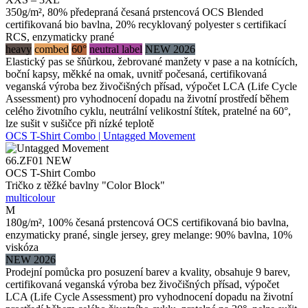
350g/m², 80% předepraná česaná prstencová OCS Blended
certifikovaná bio bavlna, 20% recyklovaný polyester s certifikací
RCS, enzymaticky prané
heavy
combed
60°
neutral label
NEW 2026
Elastický pas se šňůrkou, žebrované manžety v pase a na kotnících,
boční kapsy, měkké na omak, uvnitř počesaná, certifikovaná
veganská výroba bez živočišných přísad, výpočet LCA (Life Cycle
Assessment) pro vyhodnocení dopadu na životní prostředí během
celého životního cyklu, neutrální velikostní štítek, pratelné na 60°,
lze sušit v sušičce při nízké teplotě
OCS T-Shirt Combo | Untagged Movement
66.ZF01
NEW
OCS T-Shirt Combo
Tričko z těžké bavlny "Color Block"
multicolour
M
180g/m², 100% česaná prstencová OCS certifikovaná bio bavlna,
enzymaticky prané, single jersey, grey melange: 90% bavlna, 10%
viskóza
NEW 2026
Prodejní pomůcka pro posuzení barev a kvality, obsahuje 9 barev,
certifikovaná veganská výroba bez živočišných přísad, výpočet
LCA (Life Cycle Assessment) pro vyhodnocení dopadu na životní