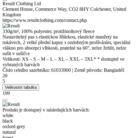
Result Clothing Ltd
Clement House, Commerce Way, CO2 8HY Colchester, United
Kingdom
https://www.resultclothing.com/contact.php
330g/m², 100%
polyester
, protižmolkový fleece
Nastavitelný pas s elastickou šňůrkou, elastické manžety na
rukávech, 2 velké přední kapsy s ozdobným prošíváním, speciální
vlákno pro absorpci vlhkosti, pratelné na 60°, nelze žehlit, nelze
sušit v sušičce
Velikosti:
XS
–
S
–
M
–
L
–
XL
–
XXL
–
3XL*
* dostupné ve
vybraných barvách
Číslo celního sazebníku:
61033900
|
Země původu:
Bangladéš
20
5
Velikostní tabulka
199
Produkt je dostupný v následujících barvách:
white
black
oxford grey
natural
forest