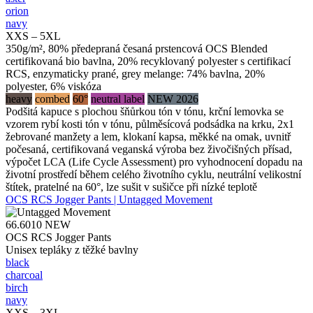
orion
navy
XXS – 5XL
350g/m², 80% předepraná česaná prstencová OCS Blended
certifikovaná bio bavlna, 20% recyklovaný polyester s certifikací
RCS, enzymaticky prané, grey melange: 74% bavlna, 20%
polyester, 6% viskóza
heavy
combed
60°
neutral label
NEW 2026
Podšitá kapuce s plochou šňůrkou tón v tónu, krční lemovka se
vzorem rybí kosti tón v tónu, půlměsícová podsádka na krku, 2x1
žebrované manžety a lem, klokaní kapsa, měkké na omak, uvnitř
počesaná, certifikovaná veganská výroba bez živočišných přísad,
výpočet LCA (Life Cycle Assessment) pro vyhodnocení dopadu na
životní prostředí během celého životního cyklu, neutrální velikostní
štítek, pratelné na 60°, lze sušit v sušičce při nízké teplotě
OCS RCS Jogger Pants | Untagged Movement
66.6010
NEW
OCS RCS Jogger Pants
Unisex tepláky z těžké bavlny
black
charcoal
birch
navy
XXS – 3XL