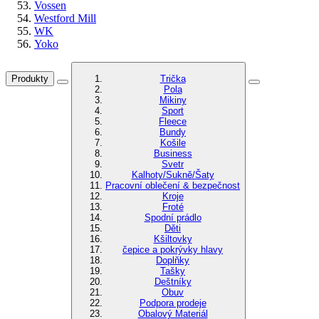
Vossen
Westford Mill
WK
Yoko
Produkty
Trička
Pola
Mikiny
Sport
Fleece
Bundy
Košile
Business
Svetr
Kalhoty/Sukně/Šaty
Pracovní oblečení & bezpečnost
Kroje
Froté
Spodní prádlo
Děti
Kšiltovky
čepice a pokrývky hlavy
Doplňky
Tašky
Deštníky
Obuv
Podpora prodeje
Obalový Materiál