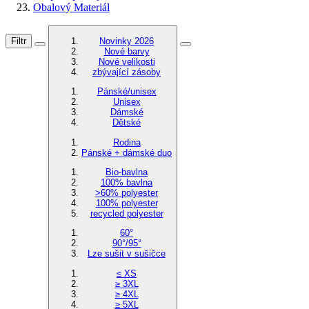
Obalový Materiál
Filtr
Novinky 2026
Nové barvy
Nové velikosti
zbývající zásoby
Pánské/unisex
Unisex
Dámské
Dětské
Rodina
Pánské + dámské duo
Bio-bavlna
100% bavlna
>60% polyester
100% polyester
recycled polyester
60°
90°/95°
Lze sušit v sušičce
≤ XS
≥ 3XL
≥ 4XL
≥ 5XL