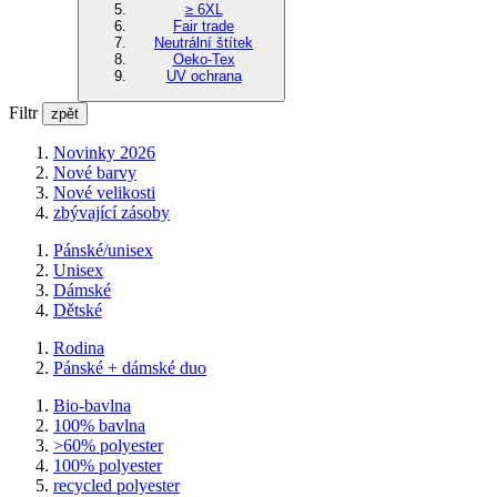
≥ 6XL
Fair trade
Neutrální štítek
Oeko-Tex
UV ochrana
Filtr
zpět
Novinky 2026
Nové barvy
Nové velikosti
zbývající zásoby
Pánské/unisex
Unisex
Dámské
Dětské
Rodina
Pánské + dámské duo
Bio-bavlna
100% bavlna
>60% polyester
100% polyester
recycled polyester