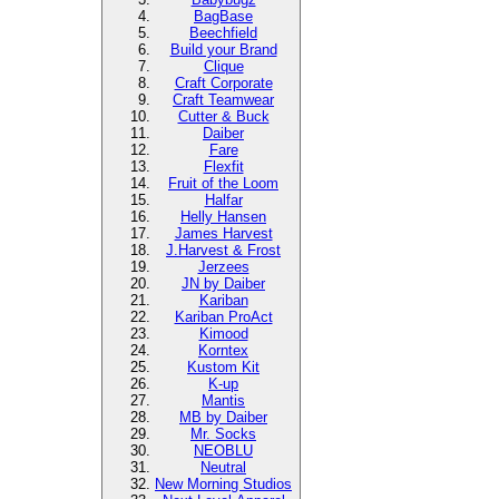
BagBase
Beechfield
Build your Brand
Clique
Craft Corporate
Craft Teamwear
Cutter & Buck
Daiber
Fare
Flexfit
Fruit of the Loom
Halfar
Helly Hansen
James Harvest
J.Harvest & Frost
Jerzees
JN by Daiber
Kariban
Kariban ProAct
Kimood
Korntex
Kustom Kit
K-up
Mantis
MB by Daiber
Mr. Socks
NEOBLU
Neutral
New Morning Studios