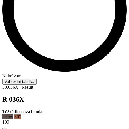
Nahrávám...
Velikostní tabulka
30.036X | Result
R 036X
Těžká fleecová bunda
heavy
60°
199