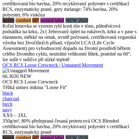
certifikovaná bio bavlna, 20% recyklovaný polyester s certifikací
RCS, enzymaticky prané, grey melange: 74% bavlna, 20%
polyester, 6% viskóza
heavy
combed
60°
neutral label
NEW 2026
Krční lemovka se vzorem rybí kosti tón v tónu, půlměsícová
podsádka na krku, 2x1 žebrovaný úplet na rukávech, krku a v pase s
elastanem, měkké na omak, uvnitř počesaná, certifikovaná veganská
výroba bez živočišných přísad, výpočet LCA (Life Cycle
Assessment) pro vyhodnocení dopadu na životní prostředí během
celého životního cyklu, neutrální velikostní štítek, pratelné na 60°,
lze sušit v sušičce při nízké teplotě
OCS RCS Loose Crewneck | Untagged Movement
66.3020
NEW
OCS RCS Loose Crewneck
Těžká unisex mikina "Loose Fit"
black
charcoal
birch
navy
XXS – 3XL
350g/m², 80% předepraná česaná prstencová OCS Blended
certifikovaná bio bavlna, 20% recyklovaný polyester s certifikací
RCS, enzymaticky prané
heavy
combed
60°
neutral label
NEW 2026