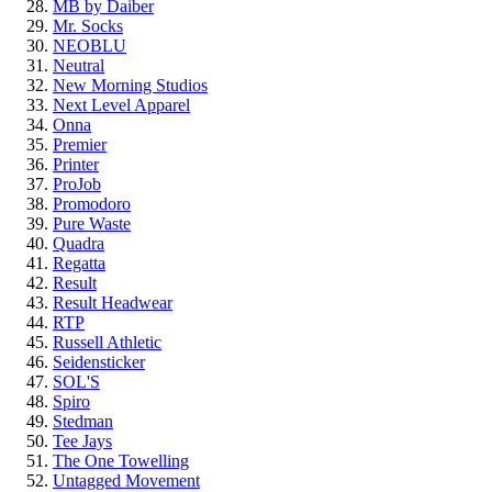
MB by Daiber
Mr. Socks
NEOBLU
Neutral
New Morning Studios
Next Level Apparel
Onna
Premier
Printer
ProJob
Promodoro
Pure Waste
Quadra
Regatta
Result
Result Headwear
RTP
Russell Athletic
Seidensticker
SOL'S
Spiro
Stedman
Tee Jays
The One Towelling
Untagged Movement