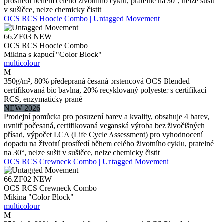
prostředí během celého životního cyklu, pratelné na 30°, nelze sušit
v sušičce, nelze chemicky čistit
OCS RCS Hoodie Combo | Untagged Movement
66.ZF03
NEW
OCS RCS Hoodie Combo
Mikina s kapucí "Color Block"
multicolour
M
350g/m², 80% předepraná česaná prstencová OCS Blended
certifikovaná bio bavlna, 20% recyklovaný polyester s certifikací
RCS, enzymaticky prané
NEW 2026
Prodejní pomůcka pro posuzení barev a kvality, obsahuje 4 barev,
uvnitř počesaná, certifikovaná veganská výroba bez živočišných
přísad, výpočet LCA (Life Cycle Assessment) pro vyhodnocení
dopadu na životní prostředí během celého životního cyklu, pratelné
na 30°, nelze sušit v sušičce, nelze chemicky čistit
OCS RCS Crewneck Combo | Untagged Movement
66.ZF02
NEW
OCS RCS Crewneck Combo
Mikina "Color Block"
multicolour
M