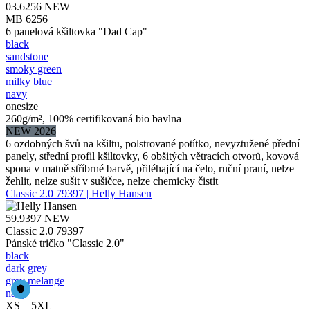
03.6256
NEW
MB 6256
6 panelová kšiltovka "Dad Cap"
black
sandstone
smoky green
milky blue
navy
onesize
260g/m², 100% certifikovaná bio bavlna
NEW 2026
6 ozdobných švů na kšiltu, polstrované potítko, nevyztužené přední
panely, střední profil kšiltovky, 6 obšitých větracích otvorů, kovová
spona v matně stříbrné barvě, přiléhající na čelo, ruční praní, nelze
žehlit, nelze sušit v sušičce, nelze chemicky čistit
Classic 2.0 79397 | Helly Hansen
59.9397
NEW
Classic 2.0 79397
Pánské tričko "Classic 2.0"
black
dark grey
grey melange
navy
XS – 5XL