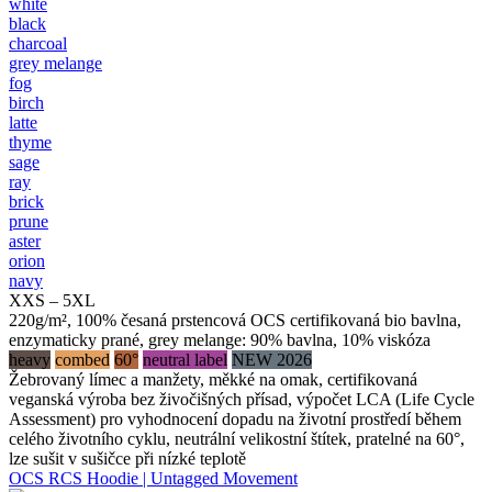
white
black
charcoal
grey melange
fog
birch
latte
thyme
sage
ray
brick
prune
aster
orion
navy
XXS – 5XL
220g/m², 100% česaná prstencová OCS certifikovaná bio bavlna,
enzymaticky prané, grey melange: 90% bavlna, 10% viskóza
heavy
combed
60°
neutral label
NEW 2026
Žebrovaný límec a manžety, měkké na omak, certifikovaná
veganská výroba bez živočišných přísad, výpočet LCA (Life Cycle
Assessment) pro vyhodnocení dopadu na životní prostředí během
celého životního cyklu, neutrální velikostní štítek, pratelné na 60°,
lze sušit v sušičce při nízké teplotě
OCS RCS Hoodie | Untagged Movement