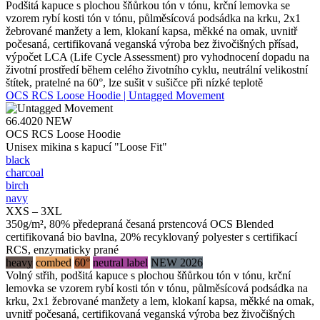
Podšitá kapuce s plochou šňůrkou tón v tónu, krční lemovka se
vzorem rybí kosti tón v tónu, půlměsícová podsádka na krku, 2x1
žebrované manžety a lem, klokaní kapsa, měkké na omak, uvnitř
počesaná, certifikovaná veganská výroba bez živočišných přísad,
výpočet LCA (Life Cycle Assessment) pro vyhodnocení dopadu na
životní prostředí během celého životního cyklu, neutrální velikostní
štítek, pratelné na 60°, lze sušit v sušičce při nízké teplotě
OCS RCS Loose Hoodie | Untagged Movement
66.4020
NEW
OCS RCS Loose Hoodie
Unisex mikina s kapucí "Loose Fit"
black
charcoal
birch
navy
XXS – 3XL
350g/m², 80% předepraná česaná prstencová OCS Blended
certifikovaná bio bavlna, 20% recyklovaný polyester s certifikací
RCS, enzymaticky prané
heavy
combed
60°
neutral label
NEW 2026
Volný střih, podšitá kapuce s plochou šňůrkou tón v tónu, krční
lemovka se vzorem rybí kosti tón v tónu, půlměsícová podsádka na
krku, 2x1 žebrované manžety a lem, klokaní kapsa, měkké na omak,
uvnitř počesaná, certifikovaná veganská výroba bez živočišných