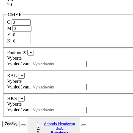
CMYK
C
M
Y
K
Pantonu®
Vyberte
Vyhledávání
RAL
Vyberte
Vyhledávání
HKS
Vyberte
Vyhledávání
Značky
Atlantis Headwear
B&C
Babybugz