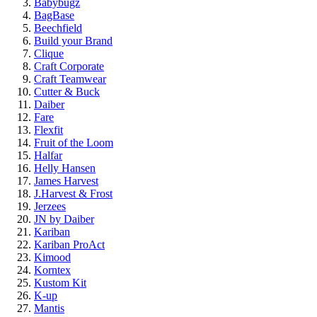
Babybugz
BagBase
Beechfield
Build your Brand
Clique
Craft Corporate
Craft Teamwear
Cutter & Buck
Daiber
Fare
Flexfit
Fruit of the Loom
Halfar
Helly Hansen
James Harvest
J.Harvest & Frost
Jerzees
JN by Daiber
Kariban
Kariban ProAct
Kimood
Korntex
Kustom Kit
K-up
Mantis