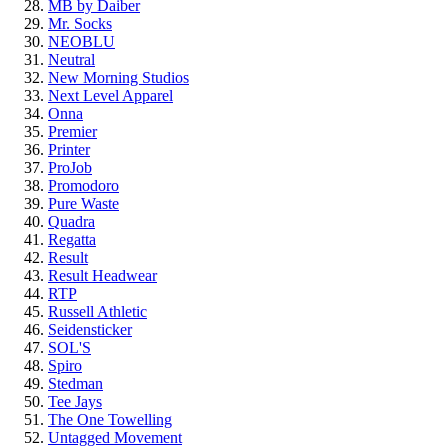
MB by Daiber
Mr. Socks
NEOBLU
Neutral
New Morning Studios
Next Level Apparel
Onna
Premier
Printer
ProJob
Promodoro
Pure Waste
Quadra
Regatta
Result
Result Headwear
RTP
Russell Athletic
Seidensticker
SOL'S
Spiro
Stedman
Tee Jays
The One Towelling
Untagged Movement