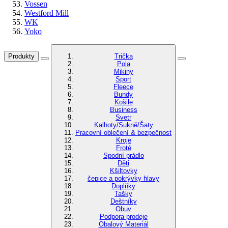
Vossen
Westford Mill
WK
Yoko
Produkty
Trička
Pola
Mikiny
Sport
Fleece
Bundy
Košile
Business
Svetr
Kalhoty/Sukně/Šaty
Pracovní oblečení & bezpečnost
Kroje
Froté
Spodní prádlo
Děti
Kšiltovky
čepice a pokrývky hlavy
Doplňky
Tašky
Deštníky
Obuv
Podpora prodeje
Obalový Materiál