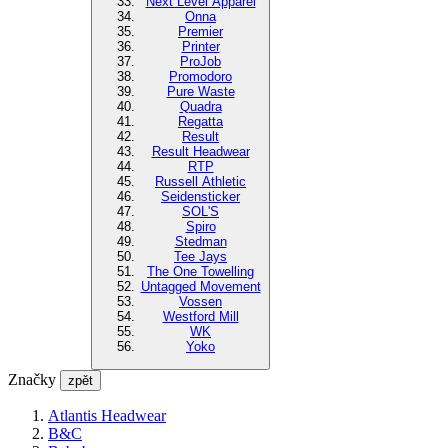
Next Level Apparel
Onna
Premier
Printer
ProJob
Promodoro
Pure Waste
Quadra
Regatta
Result
Result Headwear
RTP
Russell Athletic
Seidensticker
SOL'S
Spiro
Stedman
Tee Jays
The One Towelling
Untagged Movement
Vossen
Westford Mill
WK
Yoko
Značky
zpět
Atlantis Headwear
B&C