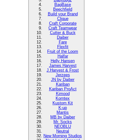
BagBase
Beechfield
Build your Brand
Clique
Craft Corporate
Craft Teamwear
Cutter & Buck
Daiber
Fare
Flexfit
Fruit of the Loom
Halfar
Helly Hansen
James Harvest
J.Harvest & Frost
Jerzees
JN by Daiber
Kariban
Kariban ProAct
Kimood
Korntex
Kustom Kit
K-up
Mantis
MB by Daiber
Mr. Socks
NEOBLU
Neutral
New Morning Studios