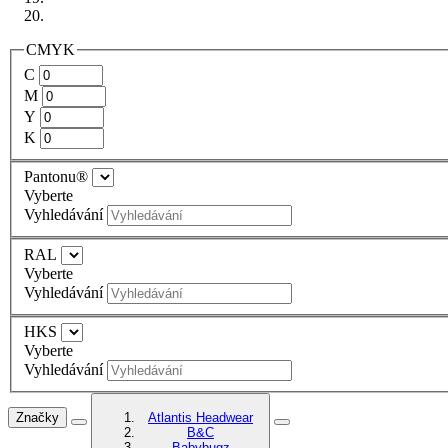
CMYK
C
M
Y
K
Pantonu®
Vyberte
Vyhledávání
RAL
Vyberte
Vyhledávání
HKS
Vyberte
Vyhledávání
Značky
Atlantis Headwear
B&C
Babybugz