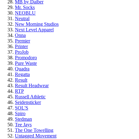
MB by Daiber
Mr. Socks
NEOBLU
Neutral
New Morning Studios
Next Level Apparel
Onna
Premier
Printer
ProJob
Promodoro
Pure Waste
Quadra
Regatta
Result
Result Headwear
RTP
Russell Athletic
Seidensticker
SOL'S
Spiro
Stedman
Tee Jays
The One Towelling
Untagged Movement