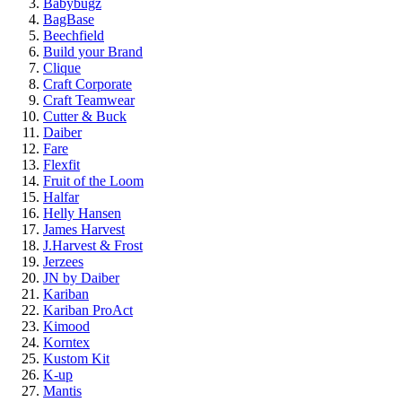
Babybugz
BagBase
Beechfield
Build your Brand
Clique
Craft Corporate
Craft Teamwear
Cutter & Buck
Daiber
Fare
Flexfit
Fruit of the Loom
Halfar
Helly Hansen
James Harvest
J.Harvest & Frost
Jerzees
JN by Daiber
Kariban
Kariban ProAct
Kimood
Korntex
Kustom Kit
K-up
Mantis