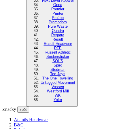
Next Level Apparel
Onna
Premier
Printer
ProJob
Promodoro
Pure Waste
Quadra
Regatta
Result
Result Headwear
RTP
Russell Athletic
Seidensticker
SOL'S
Spiro
Stedman
Tee Jays
The One Towelling
Untagged Movement
Vossen
Westford Mill
WK
Yoko
Značky
zpět
Atlantis Headwear
B&C