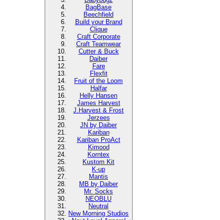
BagBase
Beechfield
Build your Brand
Clique
Craft Corporate
Craft Teamwear
Cutter & Buck
Daiber
Fare
Flexfit
Fruit of the Loom
Halfar
Helly Hansen
James Harvest
J.Harvest & Frost
Jerzees
JN by Daiber
Kariban
Kariban ProAct
Kimood
Korntex
Kustom Kit
K-up
Mantis
MB by Daiber
Mr. Socks
NEOBLU
Neutral
New Morning Studios