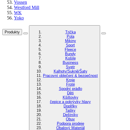
Vossen
Westford Mill
WK
Yoko
Produkty
Trička
Pola
Mikiny
Sport
Fleece
Bundy
Košile
Business
Svetr
Kalhoty/Sukně/Šaty
Pracovní oblečení & bezpečnost
Kroje
Froté
Spodní prádlo
Děti
Kšiltovky
čepice a pokrývky hlavy
Doplňky
Tašky
Deštníky
Obuv
Podpora prodeje
Obalový Materiál