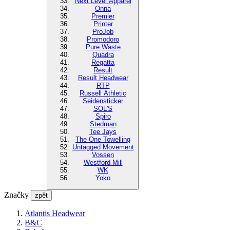
Next Level Apparel
Onna
Premier
Printer
ProJob
Promodoro
Pure Waste
Quadra
Regatta
Result
Result Headwear
RTP
Russell Athletic
Seidensticker
SOL'S
Spiro
Stedman
Tee Jays
The One Towelling
Untagged Movement
Vossen
Westford Mill
WK
Yoko
Značky
zpět
Atlantis Headwear
B&C