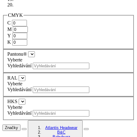
CMYK
C
M
Y
K
Pantonu®
Vyberte
Vyhledávání
RAL
Vyberte
Vyhledávání
HKS
Vyberte
Vyhledávání
Značky
Atlantis Headwear
B&C
Babybugz