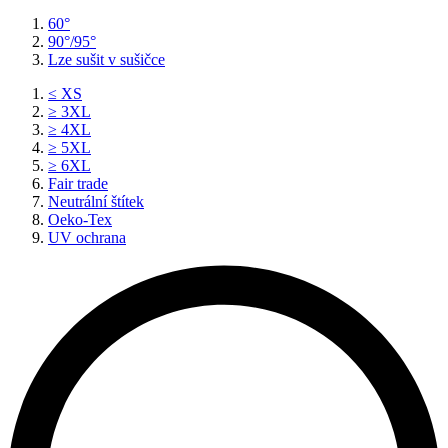
60°
90°/95°
Lze sušit v sušičce
≤ XS
≥ 3XL
≥ 4XL
≥ 5XL
≥ 6XL
Fair trade
Neutrální štítek
Oeko-Tex
UV ochrana