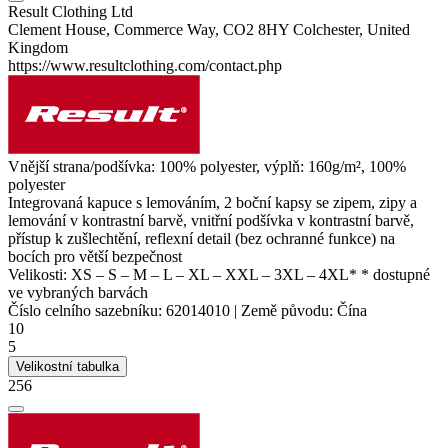
Result Clothing Ltd
Clement House, Commerce Way, CO2 8HY Colchester, United
Kingdom
https://www.resultclothing.com/contact.php
Vnější strana/podšívka: 100%
polyester
, výplň: 160g/m², 100%
polyester
Integrovaná kapuce s lemováním, 2 boční kapsy se zipem, zipy a
lemování v kontrastní barvě, vnitřní podšívka v kontrastní barvě,
přístup k zušlechtění, reflexní detail (bez ochranné funkce) na
bocích pro větší bezpečnost
Velikosti:
XS
–
S
–
M
–
L
–
XL
–
XXL
–
3XL
–
4XL*
* dostupné
ve vybraných barvách
Číslo celního sazebníku:
62014010
|
Země původu:
Čína
10
5
Velikostní tabulka
256