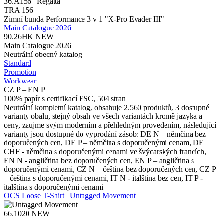
36.A156 | Regatta
TRA 156
Zimní bunda Performance 3 v 1 "X-Pro Evader III"
Main Catalogue 2026
90.26HK
NEW
Main Catalogue 2026
Neutrální obecný katalog
Standard
Promotion
Workwear
CZ P – EN P
100% papír s certifikací FSC, 504 stran
Neutrální kompletní katalog, obsahuje 2.560 produktů, 3 dostupné
varianty obalu, stejný obsah ve všech variantách kromě jazyka a
ceny, zaujme svým moderním a přehledným provedením, následující
varianty jsou dostupné do vyprodání zásob: DE N – němčina bez
doporučených cen, DE P – němčina s doporučenými cenam, DE
CHF - němčina s doporučenými cenami ve švýcarských francích,
EN N - angličtina bez doporučených cen, EN P – angličtina s
doporučenými cenami, CZ N – čeština bez doporučených cen, CZ P
– čeština s doporučenými cenami, IT N - italština bez cen, IT P -
italština s doporučenými cenami
OCS Loose T-Shirt | Untagged Movement
66.1020
NEW