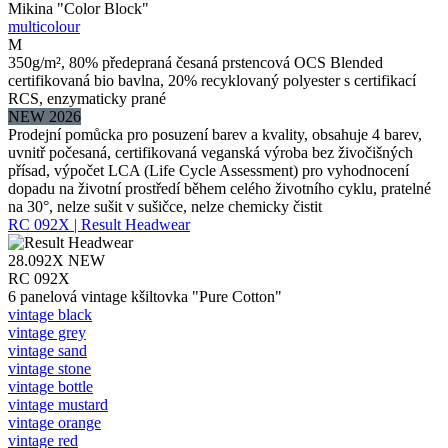
Mikina "Color Block"
multicolour
M
350g/m², 80% předepraná česaná prstencová OCS Blended
certifikovaná bio bavlna, 20% recyklovaný polyester s certifikací
RCS, enzymaticky prané
NEW 2026
Prodejní pomůcka pro posuzení barev a kvality, obsahuje 4 barev,
uvnitř počesaná, certifikovaná veganská výroba bez živočišných
přísad, výpočet LCA (Life Cycle Assessment) pro vyhodnocení
dopadu na životní prostředí během celého životního cyklu, pratelné
na 30°, nelze sušit v sušičce, nelze chemicky čistit
RC 092X | Result Headwear
28.092X
NEW
RC 092X
6 panelová vintage kšiltovka "Pure Cotton"
vintage black
vintage grey
vintage sand
vintage stone
vintage bottle
vintage mustard
vintage orange
vintage red