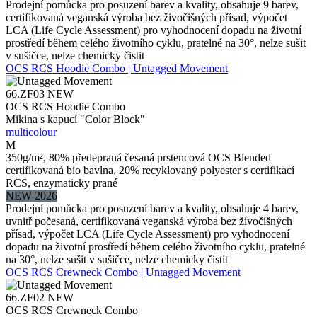
Prodejní pomůcka pro posuzení barev a kvality, obsahuje 9 barev,
certifikovaná veganská výroba bez živočišných přísad, výpočet
LCA (Life Cycle Assessment) pro vyhodnocení dopadu na životní
prostředí během celého životního cyklu, pratelné na 30°, nelze sušit
v sušičce, nelze chemicky čistit
OCS RCS Hoodie Combo | Untagged Movement
66.ZF03
NEW
OCS RCS Hoodie Combo
Mikina s kapucí "Color Block"
multicolour
M
350g/m², 80% předepraná česaná prstencová OCS Blended
certifikovaná bio bavlna, 20% recyklovaný polyester s certifikací
RCS, enzymaticky prané
NEW 2026
Prodejní pomůcka pro posuzení barev a kvality, obsahuje 4 barev,
uvnitř počesaná, certifikovaná veganská výroba bez živočišných
přísad, výpočet LCA (Life Cycle Assessment) pro vyhodnocení
dopadu na životní prostředí během celého životního cyklu, pratelné
na 30°, nelze sušit v sušičce, nelze chemicky čistit
OCS RCS Crewneck Combo | Untagged Movement
66.ZF02
NEW
OCS RCS Crewneck Combo