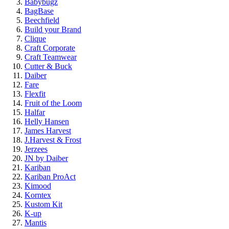
Babybugz
BagBase
Beechfield
Build your Brand
Clique
Craft Corporate
Craft Teamwear
Cutter & Buck
Daiber
Fare
Flexfit
Fruit of the Loom
Halfar
Helly Hansen
James Harvest
J.Harvest & Frost
Jerzees
JN by Daiber
Kariban
Kariban ProAct
Kimood
Korntex
Kustom Kit
K-up
Mantis