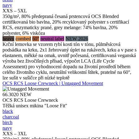
navy
XXS – 5XL
350g/m², 80% předepraná česaná prstencová OCS Blended
certifikovaná bio bavlna, 20% recyklovaný polyester s certifikací
RCS, enzymaticky prané, grey melange: 74% bavlna, 20%
polyester, 6% viskóza
heavy
combed
60°
neutral label
NEW 2026
Krční lemovka se vzorem rybí kosti tón v tónu, půlměsícová
podsádka na krku, 2x1 žebrovaný úplet na rukávech, krku a v pase s
elastanem, měkké na omak, uvnitř počesaná, certifikovaná veganská
výroba bez živočišných přísad, výpočet LCA (Life Cycle
Assessment) pro vyhodnocení dopadu na životní prostředí během
celého životního cyklu, neutrální velikostní štítek, pratelné na 60°,
lze sušit v sušičce při nízké teplotě
OCS RCS Loose Crewneck | Untagged Movement
66.3020
NEW
OCS RCS Loose Crewneck
Těžká unisex mikina "Loose Fit"
black
charcoal
birch
navy
XXS – 3XL