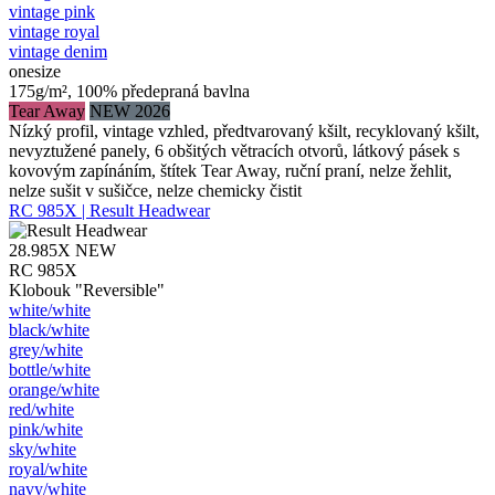
vintage pink
vintage royal
vintage denim
onesize
175g/m², 100% předepraná bavlna
Tear Away
NEW 2026
Nízký profil, vintage vzhled, předtvarovaný kšilt, recyklovaný kšilt,
nevyztužené panely, 6 obšitých větracích otvorů, látkový pásek s
kovovým zapínáním, štítek Tear Away, ruční praní, nelze žehlit,
nelze sušit v sušičce, nelze chemicky čistit
RC 985X | Result Headwear
28.985X
NEW
RC 985X
Klobouk "Reversible"
white/​white
black/​white
grey/​white
bottle/​white
orange/​white
red/​white
pink/​white
sky/​white
royal/​white
navy/​white