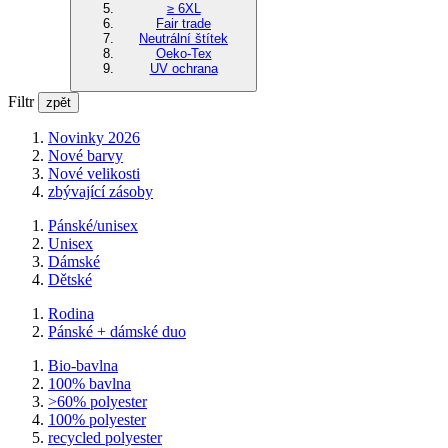
≥ 6XL
Fair trade
Neutrální štítek
Oeko-Tex
UV ochrana
Filtr
zpět
Novinky 2026
Nové barvy
Nové velikosti
zbývající zásoby
Pánské/unisex
Unisex
Dámské
Dětské
Rodina
Pánské + dámské duo
Bio-bavlna
100% bavlna
>60% polyester
100% polyester
recycled polyester