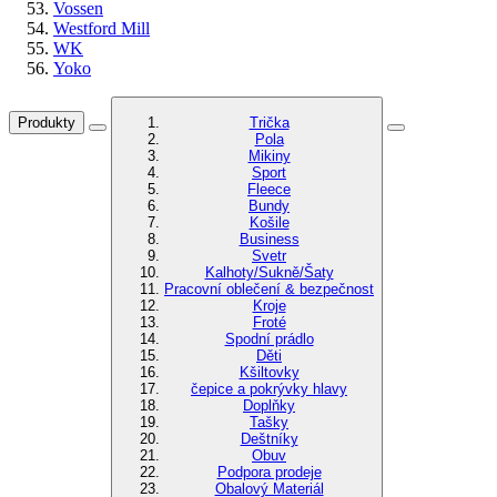
Vossen
Westford Mill
WK
Yoko
Produkty
Trička
Pola
Mikiny
Sport
Fleece
Bundy
Košile
Business
Svetr
Kalhoty/Sukně/Šaty
Pracovní oblečení & bezpečnost
Kroje
Froté
Spodní prádlo
Děti
Kšiltovky
čepice a pokrývky hlavy
Doplňky
Tašky
Deštníky
Obuv
Podpora prodeje
Obalový Materiál