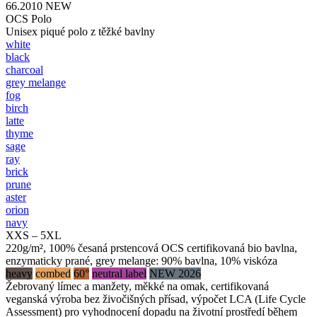
66.2010
NEW
OCS Polo
Unisex piqué polo z těžké bavlny
white
black
charcoal
grey melange
fog
birch
latte
thyme
sage
ray
brick
prune
aster
orion
navy
XXS – 5XL
220g/m², 100% česaná prstencová OCS certifikovaná bio bavlna,
enzymaticky prané, grey melange: 90% bavlna, 10% viskóza
heavy
combed
60°
neutral label
NEW 2026
Žebrovaný límec a manžety, měkké na omak, certifikovaná
veganská výroba bez živočišných přísad, výpočet LCA (Life Cycle
Assessment) pro vyhodnocení dopadu na životní prostředí během