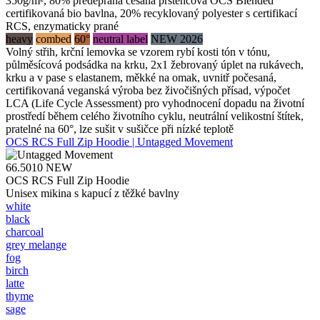
350g/m², 80% předepraná česaná prstencová OCS Blended
certifikovaná bio bavlna, 20% recyklovaný polyester s certifikací
RCS, enzymaticky prané
heavy
combed
60°
neutral label
NEW 2026
Volný střih, krční lemovka se vzorem rybí kosti tón v tónu,
půlměsícová podsádka na krku, 2x1 žebrovaný úplet na rukávech,
krku a v pase s elastanem, měkké na omak, uvnitř počesaná,
certifikovaná veganská výroba bez živočišných přísad, výpočet
LCA (Life Cycle Assessment) pro vyhodnocení dopadu na životní
prostředí během celého životního cyklu, neutrální velikostní štítek,
pratelné na 60°, lze sušit v sušičce při nízké teplotě
OCS RCS Full Zip Hoodie | Untagged Movement
66.5010
NEW
OCS RCS Full Zip Hoodie
Unisex mikina s kapucí z těžké bavlny
white
black
charcoal
grey melange
fog
birch
latte
thyme
sage