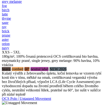
grey melange
fog
birch
latte
thyme
sage
ray
brick
prune
aster
orion
navy
XXS – 5XL
180g/m², 100% česaná prstencová OCS certifikovaná bio bavlna,
enzymaticky prané, single jersey, grey melange: 90% bavlna, 10%
viskóza
heavy
combed
60°
neutral label
NEW 2026
Kulatý výstřih z žebrovaného úpletu, krční lemovka se vzorem rybí
kosti tón v tónu, měkké na omak, certifikovaná veganská výroba
bez živočišných přísad, výpočet LCA (Life Cycle Assessment) pro
vyhodnocení dopadu na životní prostředí během celého životního
cyklu, neutrální velikostní štítek, pratelné na 60°, lze sušit v sušičce
při nízké teplotě
OCS Polo | Untagged Movement