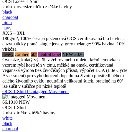
OCS Loose T-Shirt
Unisex oversize tričko z těžké bavlny
black
charcoal
birch
navy
XXS – 3XL
180g/m², 100% česaná prstencová OCS certifikovaná bio bavlna,
enzymaticky prané, single jersey, grey melange: 90% bavlna, 10%
viskóza
heavy
combed
60°
neutral label
NEW 2026
Oversize, kulatý výstřih z žebrovaného úpletu, krční lemovka se
vzorem rybí kosti tón v tónu, měkké na omak, certifikovaná
veganská výroba bez živočišných přísad, výpočet LCA (Life Cycle
Assessment) pro vyhodnocení dopadu na životní prostředí během
celého životního cyklu, neutrální velikostní štítek, pratelné na 60°,
lze sušit v sušičce při nízké teplotě
OCS T-Shirt | Untagged Movement
66.1010
NEW
OCS T-Shirt
Unisex tričko z těžké bavlny
white
black
charcoal