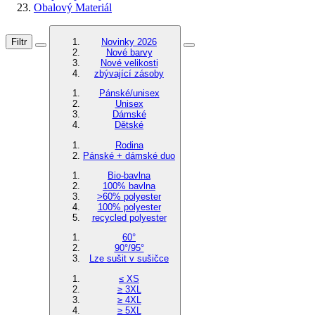
Obalový Materiál
Filtr
Novinky 2026
Nové barvy
Nové velikosti
zbývající zásoby
Pánské/unisex
Unisex
Dámské
Dětské
Rodina
Pánské + dámské duo
Bio-bavlna
100% bavlna
>60% polyester
100% polyester
recycled polyester
60°
90°/95°
Lze sušit v sušičce
≤ XS
≥ 3XL
≥ 4XL
≥ 5XL