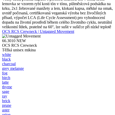
lemovka se vzorem rybí kosti tón v tónu, půlměsícová podsádka na
krku, 2x1 žebrované manžety a lem, klokaní kapsa, měkké na omak,
uvnitř počesaná, certifikovaná veganská výroba bez živočišných
přísad, výpočet LCA (Life Cycle Assessment) pro vyhodnocení
dopadu na životní prostředí během celého životního cyklu, neutrální
velikostní štítek, pratelné na 60°, lze sušit v sušičce při nízké teplotě
OCS RCS Crewneck | Untagged Movement
66.3010
NEW
OCS RCS Crewneck
Těžká unisex mikina
white
black
charcoal
grey melange
fog
birch
latte
thyme
sage
ray
brick
prune
aster
orion