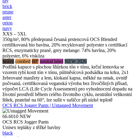
ray
brick
prune
aster
orion
navy
XXS – 5XL
350g/m², 80% předepraná česaná prstencová OCS Blended
certifikovaná bio bavlna, 20% recyklovaný polyester s certifikací
RCS, enzymaticky prané, grey melange: 74% bavlna, 20%
polyester, 6% viskóza
heavy
combed
60°
neutral label
NEW 2026
Podšitá kapuce s plochou šňůrkou tón v tónu, krční lemovka se
vzorem rybí kosti tón v tónu, půlměsícová podsádka na krku, 2x1
žebrované manžety a lem, klokaní kapsa, měkké na omak, uvnitř
počesaná, certifikovaná veganská výroba bez živočišných přísad,
výpočet LCA (Life Cycle Assessment) pro vyhodnocení dopadu na
životní prostředí během celého životního cyklu, neutrální velikostní
štítek, pratelné na 60°, lze sušit v sušičce při nízké teplotě
OCS RCS Jogger Pants | Untagged Movement
66.6010
NEW
OCS RCS Jogger Pants
Unisex tepláky z těžké bavlny
black