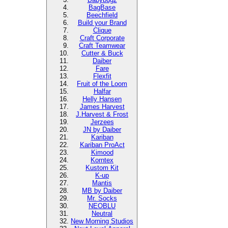
BagBase
Beechfield
Build your Brand
Clique
Craft Corporate
Craft Teamwear
Cutter & Buck
Daiber
Fare
Flexfit
Fruit of the Loom
Halfar
Helly Hansen
James Harvest
J.Harvest & Frost
Jerzees
JN by Daiber
Kariban
Kariban ProAct
Kimood
Korntex
Kustom Kit
K-up
Mantis
MB by Daiber
Mr. Socks
NEOBLU
Neutral
New Morning Studios