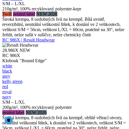
S/M – L/XL
210g/m², 100% recyklovaný polyester-kepr
Twill
neutral label
NEW 2026
Široká krempa, 8 ozdobných švů na krempě, Bílá uvnitř,
reverzibilní, neutrální velikostní štítek, k dostání ve 2 velikostech,
velikost S/M = 56cm, velikost L/XL = 60cm, pratelné na 30°, nelze
žehlit, nelze sušit v sušičce, nelze chemicky čistit
RC 986X | Result Headwear
28.986X
NEW
RC 986X
Klobouk "Bound Edge"
white
black
grey
kelly green
red
royal
navy
S/M – L/XL
200g/m², 100% recyklovaný polyester
neutral label
NEW 2026
Široká krempa, 8 ozdobných švů na krempě, obšité větrací otvory,
neutrální velikostní štítek, k dostání ve 2 velikostech, velikost S/M =
56cm, velikost L/XL = 60cm, pratelné na 30°, nelze žehlit, nelze