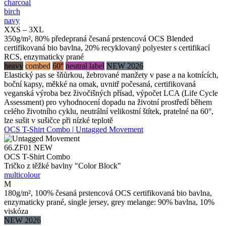
charcoal
birch
navy
XXS – 3XL
350g/m², 80% předepraná česaná prstencová OCS Blended
certifikovaná bio bavlna, 20% recyklovaný polyester s certifikací
RCS, enzymaticky prané
heavy
combed
60°
neutral label
NEW 2026
Elastický pas se šňůrkou, žebrované manžety v pase a na kotnících,
boční kapsy, měkké na omak, uvnitř počesaná, certifikovaná
veganská výroba bez živočišných přísad, výpočet LCA (Life Cycle
Assessment) pro vyhodnocení dopadu na životní prostředí během
celého životního cyklu, neutrální velikostní štítek, pratelné na 60°,
lze sušit v sušičce při nízké teplotě
OCS T-Shirt Combo | Untagged Movement
66.ZF01
NEW
OCS T-Shirt Combo
Tričko z těžké bavlny "Color Block"
multicolour
M
180g/m², 100% česaná prstencová OCS certifikovaná bio bavlna,
enzymaticky prané, single jersey, grey melange: 90% bavlna, 10%
viskóza
NEW 2026