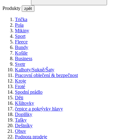
Produkty
zpět
Trička
Pola
Mikiny
Sport
Fleece
Bundy
Košile
Business
Svetr
Kalhoty/Sukně/Šaty
Pracovní oblečení & bezpečnost
Kroje
Froté
Spodní prádlo
Děti
Kšiltovky
čepice a pokrývky hlavy
Doplňky
Tašky
Deštníky
Obuv
Podpora prodeje