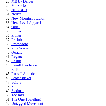
MB by Daiber
Mr. Socks
NEOBLU
Neutral
New Morning Studios
Next Level Apparel
Onna
Premier
Printer
ProJob
Promodoro
Pure Waste
Quadra
Regatta
Result
Result Headwear
RTP
Russell Athletic
Seidensticker
SOL'S
Spiro
Stedman
Tee Jays
The One Towelling
Untagged Movement