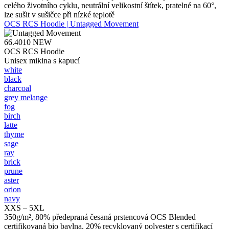
celého životního cyklu, neutrální velikostní štítek, pratelné na 60°,
lze sušit v sušičce při nízké teplotě
OCS RCS Hoodie | Untagged Movement
66.4010
NEW
OCS RCS Hoodie
Unisex mikina s kapucí
white
black
charcoal
grey melange
fog
birch
latte
thyme
sage
ray
brick
prune
aster
orion
navy
XXS – 5XL
350g/m², 80% předepraná česaná prstencová OCS Blended
certifikovaná bio bavlna, 20% recyklovaný polyester s certifikací