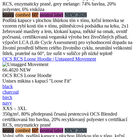
RCS, enzymaticky prané, grey melange: 74% bavlna, 20%
polyester, 6% viskóza
heavy
combed
60°
neutral label
NEW 2026
Podšitá kapuce s plochou šňůrkou tón v tónu, krční lemovka se
vzorem rybí kosti tón v tónu, půlměsícová podsádka na krku, 2x1
žebrované manžety a lem, klokaní kapsa, měkké na omak, uvnitř
počesaná, certifikovaná veganská výroba bez živočišných přísad,
výpočet LCA (Life Cycle Assessment) pro vyhodnocení dopadu na
životní prostředí během celého životního cyklu, neutrální velikostní
štítek, pratelné na 60°, lze sušit v sušičce při nízké teplotě
OCS RCS Loose Hoodie | Untagged Movement
66.4020
NEW
OCS RCS Loose Hoodie
Unisex mikina s kapucí "Loose Fit"
black
charcoal
birch
navy
XXS – 3XL
350g/m², 80% předepraná česaná prstencová OCS Blended
certifikovaná bio bavlna, 20% recyklovaný polyester s certifikací
RCS, enzymaticky prané
heavy
combed
60°
neutral label
NEW 2026
Volný střih, podšitá kapuce s plochou šňůrkou tón v tónu, krční