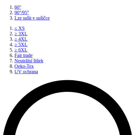
60°
90°/95°
Lze sušit v sušičce
≤ XS
≥ 3XL
≥ 4XL
≥ 5XL
≥ 6XL
Fair trade
Neutrální štítek
Oeko-Tex
UV ochrana