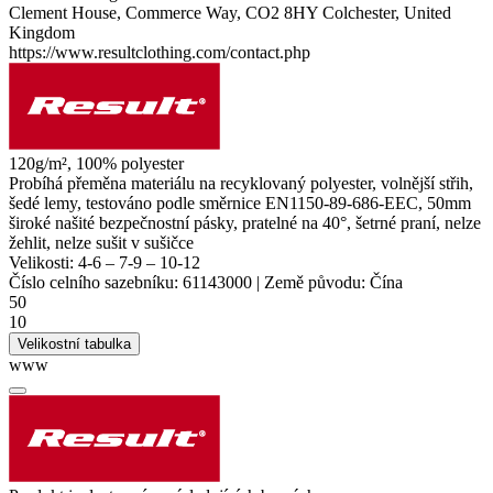
Clement House, Commerce Way, CO2 8HY Colchester, United
Kingdom
https://www.resultclothing.com/contact.php
120g/m², 100%
polyester
Probíhá přeměna materiálu na recyklovaný
polyester
, volnější střih,
šedé lemy, testováno podle směrnice EN1150-89-686-EEC, 50mm
široké našité bezpečnostní pásky, pratelné na 40°, šetrné praní, nelze
žehlit, nelze sušit v sušičce
Velikosti:
4-6
–
7-9
–
10-12
Číslo celního sazebníku:
61143000
|
Země původu:
Čína
50
10
Velikostní tabulka
www