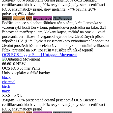
350g/m², 80% předepraná česaná prstencová OCS Blended
certifikovaná bio bavlna, 20% recyklovaný polyester s certifikací
RCS, enzymaticky prané, grey melange: 74% bavlna, 20%
polyester, 6% viskóza
heavy
combed
60°
neutral label
NEW 2026
Podšitá kapuce s plochou šňůrkou tón v tónu, krční lemovka se
vzorem rybí kosti tón v tónu, půlměsícová podsádka na krku, 2x1
žebrované manžety a lem, klokaní kapsa, měkké na omak, uvnitř
počesaná, certifikovaná veganská výroba bez živočišných přísad,
výpočet LCA (Life Cycle Assessment) pro vyhodnocení dopadu na
životní prostředí během celého životního cyklu, neutrální velikostní
štítek, pratelné na 60°, lze sušit v sušičce při nízké teplotě
OCS RCS Jogger Pants | Untagged Movement
66.6010
NEW
OCS RCS Jogger Pants
Unisex tepláky z těžké bavlny
black
charcoal
birch
navy
XXS – 3XL
350g/m², 80% předepraná česaná prstencová OCS Blended
certifikovaná bio bavlna, 20% recyklovaný polyester s certifikací
RCS, enzymaticky prané