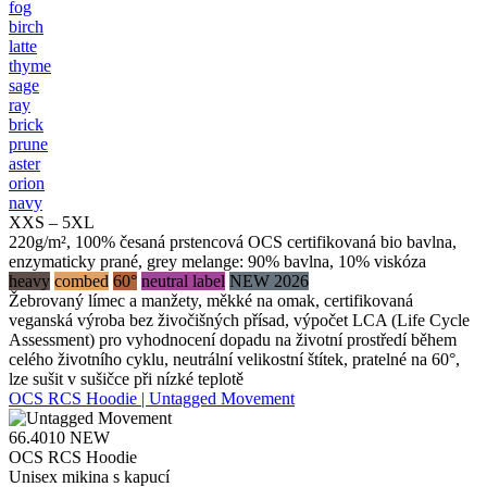
fog
birch
latte
thyme
sage
ray
brick
prune
aster
orion
navy
XXS – 5XL
220g/m², 100% česaná prstencová OCS certifikovaná bio bavlna,
enzymaticky prané, grey melange: 90% bavlna, 10% viskóza
heavy
combed
60°
neutral label
NEW 2026
Žebrovaný límec a manžety, měkké na omak, certifikovaná
veganská výroba bez živočišných přísad, výpočet LCA (Life Cycle
Assessment) pro vyhodnocení dopadu na životní prostředí během
celého životního cyklu, neutrální velikostní štítek, pratelné na 60°,
lze sušit v sušičce při nízké teplotě
OCS RCS Hoodie | Untagged Movement
66.4010
NEW
OCS RCS Hoodie
Unisex mikina s kapucí