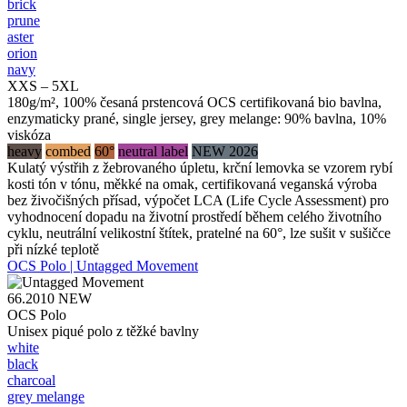
brick
prune
aster
orion
navy
XXS – 5XL
180g/m², 100% česaná prstencová OCS certifikovaná bio bavlna,
enzymaticky prané, single jersey, grey melange: 90% bavlna, 10%
viskóza
heavy
combed
60°
neutral label
NEW 2026
Kulatý výstřih z žebrovaného úpletu, krční lemovka se vzorem rybí
kosti tón v tónu, měkké na omak, certifikovaná veganská výroba
bez živočišných přísad, výpočet LCA (Life Cycle Assessment) pro
vyhodnocení dopadu na životní prostředí během celého životního
cyklu, neutrální velikostní štítek, pratelné na 60°, lze sušit v sušičce
při nízké teplotě
OCS Polo | Untagged Movement
66.2010
NEW
OCS Polo
Unisex piqué polo z těžké bavlny
white
black
charcoal
grey melange