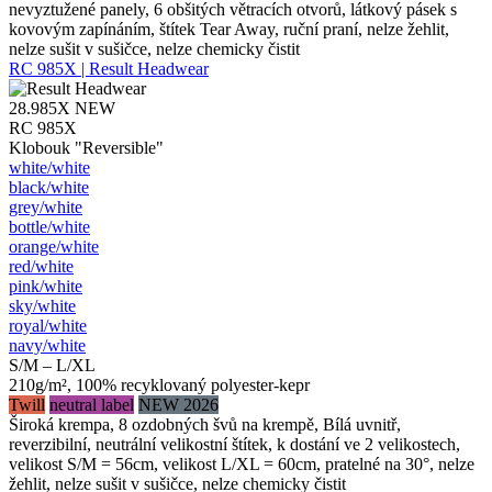
nevyztužené panely, 6 obšitých větracích otvorů, látkový pásek s
kovovým zapínáním, štítek Tear Away, ruční praní, nelze žehlit,
nelze sušit v sušičce, nelze chemicky čistit
RC 985X | Result Headwear
28.985X
NEW
RC 985X
Klobouk "Reversible"
white/​white
black/​white
grey/​white
bottle/​white
orange/​white
red/​white
pink/​white
sky/​white
royal/​white
navy/​white
S/M – L/XL
210g/m², 100% recyklovaný polyester-kepr
Twill
neutral label
NEW 2026
Široká krempa, 8 ozdobných švů na krempě, Bílá uvnitř,
reverzibilní, neutrální velikostní štítek, k dostání ve 2 velikostech,
velikost S/M = 56cm, velikost L/XL = 60cm, pratelné na 30°, nelze
žehlit, nelze sušit v sušičce, nelze chemicky čistit