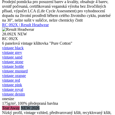
Prodejní pomůcka pro posuzení barev a kvality, obsahuje 4 barev,
uvnitř počesaná, certifikovaná veganská výroba bez živočišných
přísad, výpočet LCA (Life Cycle Assessment) pro vyhodnocení
dopadu na životní prostředí během celého životního cyklu, pratelné
na 30°, nelze sušit v sušičce, nelze chemicky čistit
RC 092X | Result Headwear
28.092X
NEW
RC 092X
6 panelová vintage kšiltovka "Pure Cotton"
vintage black
vintage grey
vintage sand
vintage stone
vintage bottle
vintage mustard
vintage orange
vintage red
vintage pink
vintage royal
vintage denim
onesize
175g/m², 100% předepraná bavlna
Tear Away
NEW 2026
Nízký profil, vintage vzhled, předtvarovaný kšilt, recyklovaný kšilt,