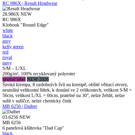
RC 986X | Result Headwear
28.986X
NEW
RC 986X
Klobouk "Bound Edge"
white
black
grey
kelly green
red
royal
navy
S/M – L/XL
200g/m², 100% recyklovaný polyester
neutral label
NEW 2026
Široká krempa, 8 ozdobných švů na krempě, obšité větrací otvory,
neutrální velikostní štítek, k dostání ve 2 velikostech, velikost S/M =
56cm, velikost L/XL = 60cm, pratelné na 30°, nelze žehlit, nelze
sušit v sušičce, nelze chemicky čistit
MB 6256 | Daiber
03.6256
NEW
MB 6256
6 panelová kšiltovka "Dad Cap"
black