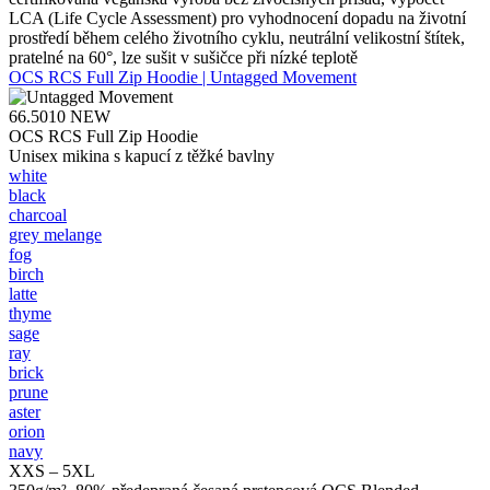
LCA (Life Cycle Assessment) pro vyhodnocení dopadu na životní
prostředí během celého životního cyklu, neutrální velikostní štítek,
pratelné na 60°, lze sušit v sušičce při nízké teplotě
OCS RCS Full Zip Hoodie | Untagged Movement
66.5010
NEW
OCS RCS Full Zip Hoodie
Unisex mikina s kapucí z těžké bavlny
white
black
charcoal
grey melange
fog
birch
latte
thyme
sage
ray
brick
prune
aster
orion
navy
XXS – 5XL