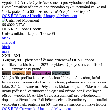
výpočet LCA (Life Cycle Assessment) pro vyhodnocení dopadu na
životní prostředí během celého životního cyklu, neutrální velikostní
štítek, pratelné na 60°, lze sušit v sušičce při nízké teplotě
OCS RCS Loose Hoodie | Untagged Movement
66.4020
NEW
OCS RCS Loose Hoodie
Unisex mikina s kapucí "Loose Fit"
black
charcoal
birch
navy
XXS – 3XL
350g/m², 80% předepraná česaná prstencová OCS Blended
certifikovaná bio bavlna, 20% recyklovaný polyester s certifikací
RCS, enzymaticky prané
heavy
combed
60°
neutral label
NEW 2026
Volný střih, podšitá kapuce s plochou šňůrkou tón v tónu, krční
lemovka se vzorem rybí kosti tón v tónu, půlměsícová podsádka na
krku, 2x1 žebrované manžety a lem, klokaní kapsa, měkké na omak,
uvnitř počesaná, certifikovaná veganská výroba bez živočišných
přísad, výpočet LCA (Life Cycle Assessment) pro vyhodnocení
dopadu na životní prostředí během celého životního cyklu, neutrální
velikostní štítek, pratelné na 60°, lze sušit v sušičce při nízké teplotě
OCS RCS Crewneck | Untagged Movement