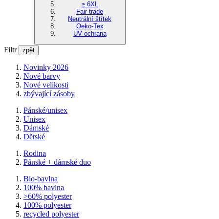
≥ 6XL
Fair trade
Neutrální štítek
Oeko-Tex
UV ochrana
Filtr
zpět
Novinky 2026
Nové barvy
Nové velikosti
zbývající zásoby
Pánské/unisex
Unisex
Dámské
Dětské
Rodina
Pánské + dámské duo
Bio-bavlna
100% bavlna
>60% polyester
100% polyester
recycled polyester