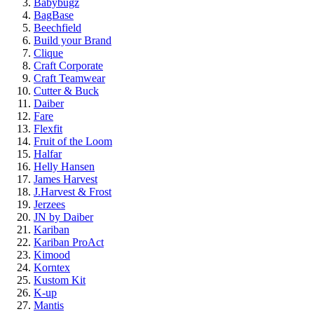
Babybugz
BagBase
Beechfield
Build your Brand
Clique
Craft Corporate
Craft Teamwear
Cutter & Buck
Daiber
Fare
Flexfit
Fruit of the Loom
Halfar
Helly Hansen
James Harvest
J.Harvest & Frost
Jerzees
JN by Daiber
Kariban
Kariban ProAct
Kimood
Korntex
Kustom Kit
K-up
Mantis