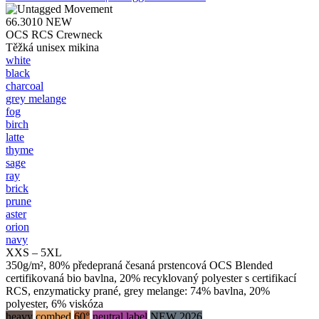
66.3010
NEW
OCS RCS Crewneck
Těžká unisex mikina
white
black
charcoal
grey melange
fog
birch
latte
thyme
sage
ray
brick
prune
aster
orion
navy
XXS – 5XL
350g/m², 80% předepraná česaná prstencová OCS Blended
certifikovaná bio bavlna, 20% recyklovaný polyester s certifikací
RCS, enzymaticky prané, grey melange: 74% bavlna, 20%
polyester, 6% viskóza
heavy
combed
60°
neutral label
NEW 2026