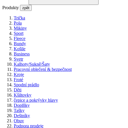
Produkty
zpět
Trička
Pola
Mikiny
Sport
Fleece
Bundy
Košile
Business
Svetr
Kalhoty/Sukně/Šaty
Pracovní oblečení & bezpečnost
Kroje
Froté
Spodní prádlo
Děti
Kšiltovky
čepice a pokrývky hlavy
Doplňky
Tašky
Deštníky
Obuv
Podpora prodeje