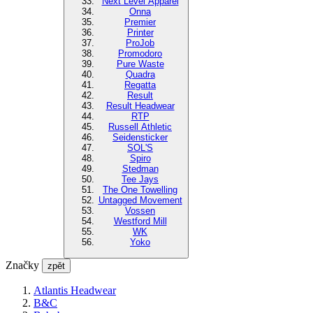
Next Level Apparel
Onna
Premier
Printer
ProJob
Promodoro
Pure Waste
Quadra
Regatta
Result
Result Headwear
RTP
Russell Athletic
Seidensticker
SOL'S
Spiro
Stedman
Tee Jays
The One Towelling
Untagged Movement
Vossen
Westford Mill
WK
Yoko
Značky
zpět
Atlantis Headwear
B&C