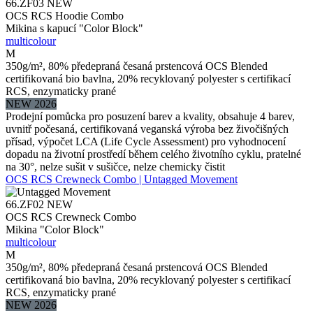
66.ZF03
NEW
OCS RCS Hoodie Combo
Mikina s kapucí "Color Block"
multicolour
M
350g/m², 80% předepraná česaná prstencová OCS Blended
certifikovaná bio bavlna, 20% recyklovaný polyester s certifikací
RCS, enzymaticky prané
NEW 2026
Prodejní pomůcka pro posuzení barev a kvality, obsahuje 4 barev,
uvnitř počesaná, certifikovaná veganská výroba bez živočišných
přísad, výpočet LCA (Life Cycle Assessment) pro vyhodnocení
dopadu na životní prostředí během celého životního cyklu, pratelné
na 30°, nelze sušit v sušičce, nelze chemicky čistit
OCS RCS Crewneck Combo | Untagged Movement
66.ZF02
NEW
OCS RCS Crewneck Combo
Mikina "Color Block"
multicolour
M
350g/m², 80% předepraná česaná prstencová OCS Blended
certifikovaná bio bavlna, 20% recyklovaný polyester s certifikací
RCS, enzymaticky prané
NEW 2026