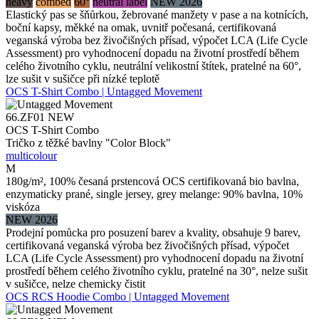
heavy
combed
60°
neutral label
NEW 2026
Elastický pas se šňůrkou, žebrované manžety v pase a na kotnících,
boční kapsy, měkké na omak, uvnitř počesaná, certifikovaná
veganská výroba bez živočišných přísad, výpočet LCA (Life Cycle
Assessment) pro vyhodnocení dopadu na životní prostředí během
celého životního cyklu, neutrální velikostní štítek, pratelné na 60°,
lze sušit v sušičce při nízké teplotě
OCS T-Shirt Combo | Untagged Movement
66.ZF01
NEW
OCS T-Shirt Combo
Tričko z těžké bavlny "Color Block"
multicolour
M
180g/m², 100% česaná prstencová OCS certifikovaná bio bavlna,
enzymaticky prané, single jersey, grey melange: 90% bavlna, 10%
viskóza
NEW 2026
Prodejní pomůcka pro posuzení barev a kvality, obsahuje 9 barev,
certifikovaná veganská výroba bez živočišných přísad, výpočet
LCA (Life Cycle Assessment) pro vyhodnocení dopadu na životní
prostředí během celého životního cyklu, pratelné na 30°, nelze sušit
v sušičce, nelze chemicky čistit
OCS RCS Hoodie Combo | Untagged Movement