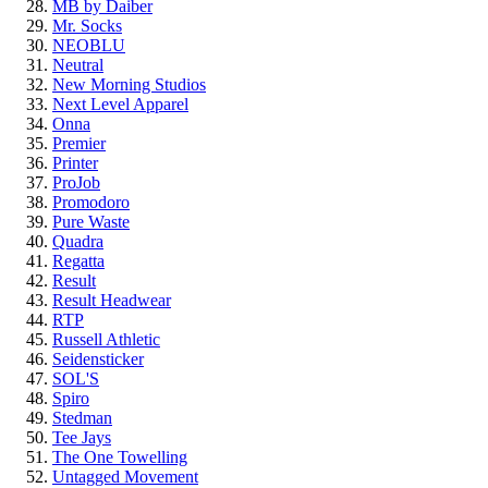
MB by Daiber
Mr. Socks
NEOBLU
Neutral
New Morning Studios
Next Level Apparel
Onna
Premier
Printer
ProJob
Promodoro
Pure Waste
Quadra
Regatta
Result
Result Headwear
RTP
Russell Athletic
Seidensticker
SOL'S
Spiro
Stedman
Tee Jays
The One Towelling
Untagged Movement