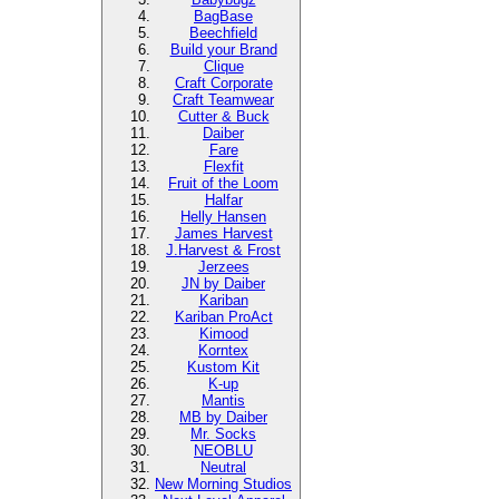
BagBase
Beechfield
Build your Brand
Clique
Craft Corporate
Craft Teamwear
Cutter & Buck
Daiber
Fare
Flexfit
Fruit of the Loom
Halfar
Helly Hansen
James Harvest
J.Harvest & Frost
Jerzees
JN by Daiber
Kariban
Kariban ProAct
Kimood
Korntex
Kustom Kit
K-up
Mantis
MB by Daiber
Mr. Socks
NEOBLU
Neutral
New Morning Studios