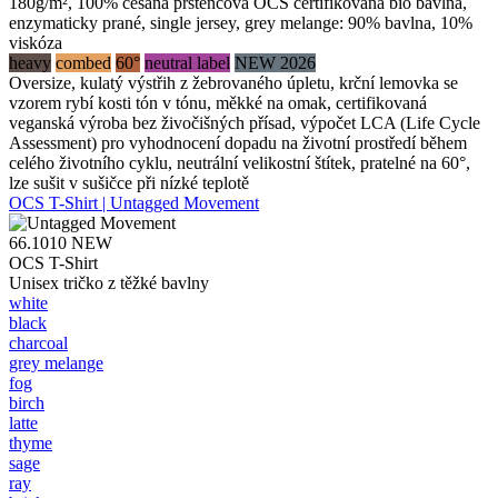
180g/m², 100% česaná prstencová OCS certifikovaná bio bavlna,
enzymaticky prané, single jersey, grey melange: 90% bavlna, 10%
viskóza
heavy
combed
60°
neutral label
NEW 2026
Oversize, kulatý výstřih z žebrovaného úpletu, krční lemovka se
vzorem rybí kosti tón v tónu, měkké na omak, certifikovaná
veganská výroba bez živočišných přísad, výpočet LCA (Life Cycle
Assessment) pro vyhodnocení dopadu na životní prostředí během
celého životního cyklu, neutrální velikostní štítek, pratelné na 60°,
lze sušit v sušičce při nízké teplotě
OCS T-Shirt | Untagged Movement
66.1010
NEW
OCS T-Shirt
Unisex tričko z těžké bavlny
white
black
charcoal
grey melange
fog
birch
latte
thyme
sage
ray