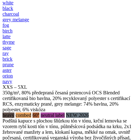
white
black
charcoal
grey melange
fog
birch
latte
thyme
sage
ray
brick
prune
aster
orion
navy
XXS – 5XL
350g/m², 80% předepraná česaná prstencová OCS Blended
certifikovaná bio bavlna, 20% recyklovaný polyester s certifikací
RCS, enzymaticky prané, grey melange: 74% bavlna, 20%
polyester, 6% viskóza
heavy
combed
60°
neutral label
NEW 2026
Podšitá kapuce s plochou šňůrkou tón v tónu, krční lemovka se
vzorem rybí kosti tón v tónu, půlměsícová podsádka na krku, 2x1
žebrované manžety a lem, klokaní kapsa, měkké na omak, uvnitř
počesaná, certifikovaná veganská výroba bez živočišných přísad,