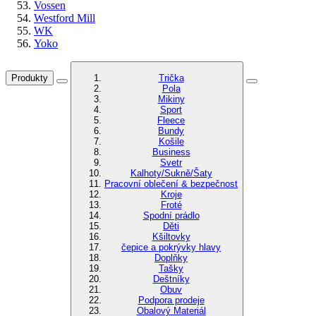
Vossen
Westford Mill
WK
Yoko
Produkty
Trička
Pola
Mikiny
Sport
Fleece
Bundy
Košile
Business
Svetr
Kalhoty/Sukně/Šaty
Pracovní oblečení & bezpečnost
Kroje
Froté
Spodní prádlo
Děti
Kšiltovky
čepice a pokrývky hlavy
Doplňky
Tašky
Deštníky
Obuv
Podpora prodeje
Obalový Materiál