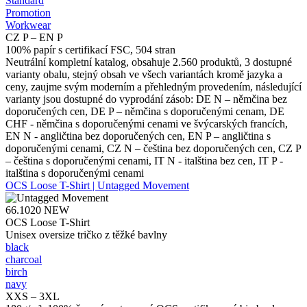
Standard
Promotion
Workwear
CZ P – EN P
100% papír s certifikací FSC, 504 stran
Neutrální kompletní katalog, obsahuje 2.560 produktů, 3 dostupné
varianty obalu, stejný obsah ve všech variantách kromě jazyka a
ceny, zaujme svým moderním a přehledným provedením, následující
varianty jsou dostupné do vyprodání zásob: DE N – němčina bez
doporučených cen, DE P – němčina s doporučenými cenam, DE
CHF - němčina s doporučenými cenami ve švýcarských francích,
EN N - angličtina bez doporučených cen, EN P – angličtina s
doporučenými cenami, CZ N – čeština bez doporučených cen, CZ P
– čeština s doporučenými cenami, IT N - italština bez cen, IT P -
italština s doporučenými cenami
OCS Loose T-Shirt | Untagged Movement
66.1020
NEW
OCS Loose T-Shirt
Unisex oversize tričko z těžké bavlny
black
charcoal
birch
navy
XXS – 3XL