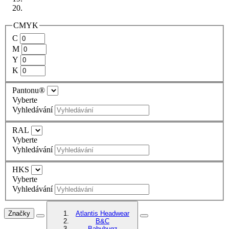
CMYK
C
M
Y
K
Pantonu®
Vyberte
Vyhledávání
RAL
Vyberte
Vyhledávání
HKS
Vyberte
Vyhledávání
Značky
Atlantis Headwear
B&C
Babybugz