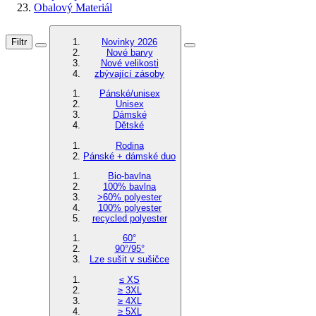
Obalový Materiál
Filtr
Novinky 2026
Nové barvy
Nové velikosti
zbývající zásoby
Pánské/unisex
Unisex
Dámské
Dětské
Rodina
Pánské + dámské duo
Bio-bavlna
100% bavlna
>60% polyester
100% polyester
recycled polyester
60°
90°/95°
Lze sušit v sušičce
≤ XS
≥ 3XL
≥ 4XL
≥ 5XL