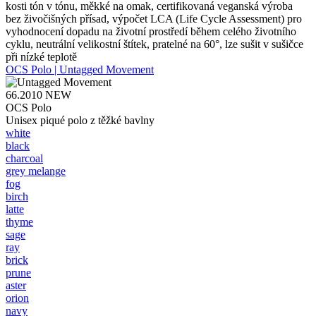
kosti tón v tónu, měkké na omak, certifikovaná veganská výroba
bez živočišných přísad, výpočet LCA (Life Cycle Assessment) pro
vyhodnocení dopadu na životní prostředí během celého životního
cyklu, neutrální velikostní štítek, pratelné na 60°, lze sušit v sušičce
při nízké teplotě
OCS Polo | Untagged Movement
66.2010
NEW
OCS Polo
Unisex piqué polo z těžké bavlny
white
black
charcoal
grey melange
fog
birch
latte
thyme
sage
ray
brick
prune
aster
orion
navy