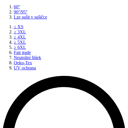
60°
90°/95°
Lze sušit v sušičce
≤ XS
≥ 3XL
≥ 4XL
≥ 5XL
≥ 6XL
Fair trade
Neutrální štítek
Oeko-Tex
UV ochrana