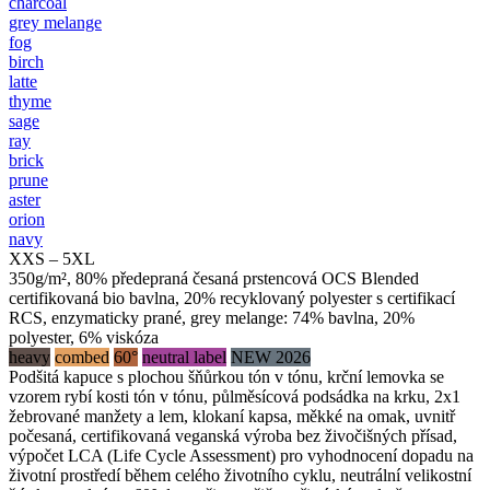
charcoal
grey melange
fog
birch
latte
thyme
sage
ray
brick
prune
aster
orion
navy
XXS – 5XL
350g/m², 80% předepraná česaná prstencová OCS Blended
certifikovaná bio bavlna, 20% recyklovaný polyester s certifikací
RCS, enzymaticky prané, grey melange: 74% bavlna, 20%
polyester, 6% viskóza
heavy
combed
60°
neutral label
NEW 2026
Podšitá kapuce s plochou šňůrkou tón v tónu, krční lemovka se
vzorem rybí kosti tón v tónu, půlměsícová podsádka na krku, 2x1
žebrované manžety a lem, klokaní kapsa, měkké na omak, uvnitř
počesaná, certifikovaná veganská výroba bez živočišných přísad,
výpočet LCA (Life Cycle Assessment) pro vyhodnocení dopadu na
životní prostředí během celého životního cyklu, neutrální velikostní