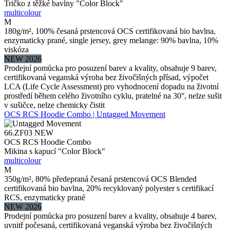
Tričko z těžké bavlny "Color Block"
multicolour
M
180g/m², 100% česaná prstencová OCS certifikovaná bio bavlna,
enzymaticky prané, single jersey, grey melange: 90% bavlna, 10%
viskóza
NEW 2026
Prodejní pomůcka pro posuzení barev a kvality, obsahuje 9 barev,
certifikovaná veganská výroba bez živočišných přísad, výpočet
LCA (Life Cycle Assessment) pro vyhodnocení dopadu na životní
prostředí během celého životního cyklu, pratelné na 30°, nelze sušit
v sušičce, nelze chemicky čistit
OCS RCS Hoodie Combo | Untagged Movement
66.ZF03
NEW
OCS RCS Hoodie Combo
Mikina s kapucí "Color Block"
multicolour
M
350g/m², 80% předepraná česaná prstencová OCS Blended
certifikovaná bio bavlna, 20% recyklovaný polyester s certifikací
RCS, enzymaticky prané
NEW 2026
Prodejní pomůcka pro posuzení barev a kvality, obsahuje 4 barev,
uvnitř počesaná, certifikovaná veganská výroba bez živočišných