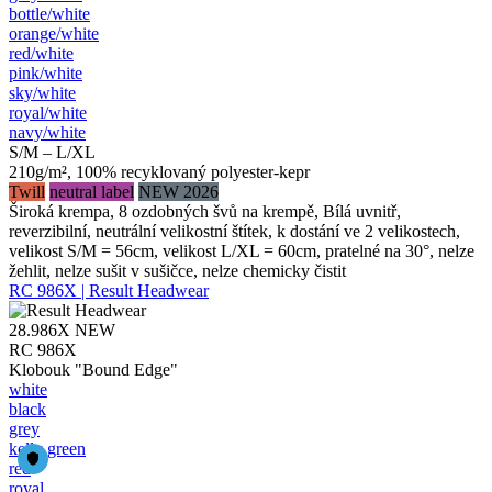
bottle/​white
orange/​white
red/​white
pink/​white
sky/​white
royal/​white
navy/​white
S/M – L/XL
210g/m², 100% recyklovaný polyester-kepr
Twill
neutral label
NEW 2026
Široká krempa, 8 ozdobných švů na krempě, Bílá uvnitř,
reverzibilní, neutrální velikostní štítek, k dostání ve 2 velikostech,
velikost S/M = 56cm, velikost L/XL = 60cm, pratelné na 30°, nelze
žehlit, nelze sušit v sušičce, nelze chemicky čistit
RC 986X | Result Headwear
28.986X
NEW
RC 986X
Klobouk "Bound Edge"
white
black
grey
kelly green
red
royal