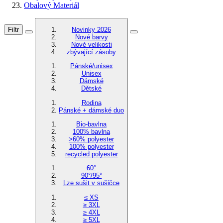
Obalový Materiál
Filtr
Novinky 2026
Nové barvy
Nové velikosti
zbývající zásoby
Pánské/unisex
Unisex
Dámské
Dětské
Rodina
Pánské + dámské duo
Bio-bavlna
100% bavlna
>60% polyester
100% polyester
recycled polyester
60°
90°/95°
Lze sušit v sušičce
≤ XS
≥ 3XL
≥ 4XL
≥ 5XL