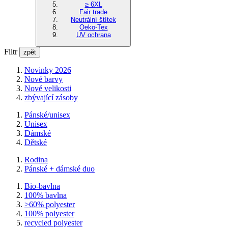
≥ 6XL
Fair trade
Neutrální štítek
Oeko-Tex
UV ochrana
Filtr
zpět
Novinky 2026
Nové barvy
Nové velikosti
zbývající zásoby
Pánské/unisex
Unisex
Dámské
Dětské
Rodina
Pánské + dámské duo
Bio-bavlna
100% bavlna
>60% polyester
100% polyester
recycled polyester