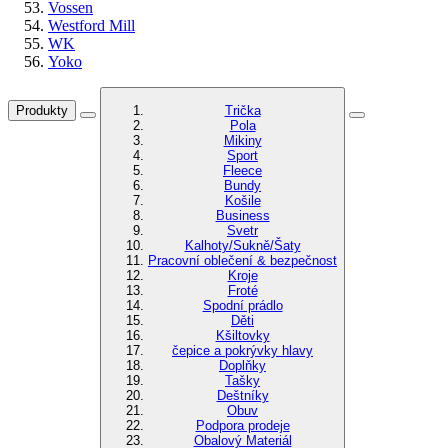
Vossen
Westford Mill
WK
Yoko
Produkty
Trička
Pola
Mikiny
Sport
Fleece
Bundy
Košile
Business
Svetr
Kalhoty/Sukně/Šaty
Pracovní oblečení & bezpečnost
Kroje
Froté
Spodní prádlo
Děti
Kšiltovky
čepice a pokrývky hlavy
Doplňky
Tašky
Deštníky
Obuv
Podpora prodeje
Obalový Materiál