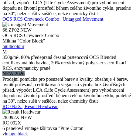
přísad, výpočet LCA (Life Cycle Assessment) pro vyhodnocení
dopadu na životní prostředí během celého životního cyklu, pratelné
na 30°, nelze sušit v sušičce, nelze chemicky čistit
OCS RCS Crewneck Combo | Untagged Movement
66.ZF02
NEW
OCS RCS Crewneck Combo
Mikina "Color Block"
multicolour
M
350g/m², 80% předepraná česaná prstencová OCS Blended
certifikovaná bio bavlna, 20% recyklovaný polyester s certifikací
RCS, enzymaticky prané
NEW 2026
Prodejní pomůcka pro posuzení barev a kvality, obsahuje 4 barev,
uvnitř počesaná, certifikovaná veganská výroba bez živočišných
přísad, výpočet LCA (Life Cycle Assessment) pro vyhodnocení
dopadu na životní prostředí během celého životního cyklu, pratelné
na 30°, nelze sušit v sušičce, nelze chemicky čistit
RC 092X | Result Headwear
28.092X
NEW
RC 092X
6 panelová vintage kšiltovka "Pure Cotton"
vintage black