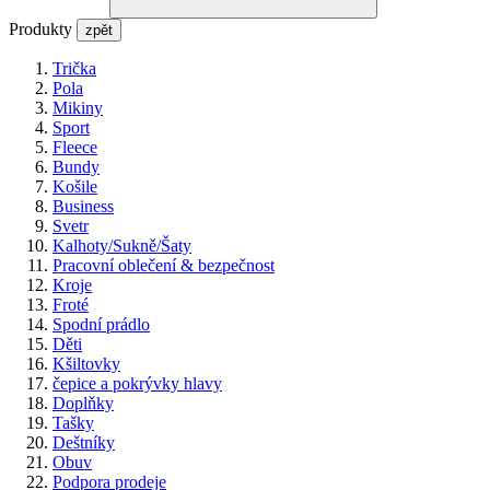
Produkty
zpět
Trička
Pola
Mikiny
Sport
Fleece
Bundy
Košile
Business
Svetr
Kalhoty/Sukně/Šaty
Pracovní oblečení & bezpečnost
Kroje
Froté
Spodní prádlo
Děti
Kšiltovky
čepice a pokrývky hlavy
Doplňky
Tašky
Deštníky
Obuv
Podpora prodeje