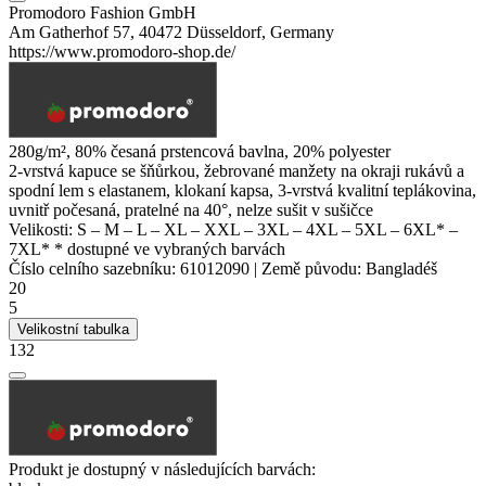
Promodoro Fashion GmbH
Am Gatherhof 57, 40472 Düsseldorf, Germany
https://www.promodoro-shop.de/
280g/m², 80% česaná prstencová bavlna, 20%
polyester
2-vrstvá kapuce se šňůrkou, žebrované manžety na okraji rukávů a
spodní lem s elastanem,
klokaní kapsa
, 3-vrstvá kvalitní teplákovina,
uvnitř počesaná, pratelné na 40°, nelze sušit v sušičce
Velikosti:
S
–
M
–
L
–
XL
–
XXL
–
3XL
–
4XL
–
5XL
–
6XL*
–
7XL*
* dostupné ve vybraných barvách
Číslo celního sazebníku:
61012090
|
Země původu:
Bangladéš
20
5
Velikostní tabulka
132
Produkt je dostupný v následujících barvách: