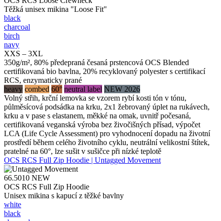
OCS RCS Loose Crewneck
Těžká unisex mikina "Loose Fit"
black
charcoal
birch
navy
XXS – 3XL
350g/m², 80% předepraná česaná prstencová OCS Blended
certifikovaná bio bavlna, 20% recyklovaný polyester s certifikací
RCS, enzymaticky prané
heavy
combed
60°
neutral label
NEW 2026
Volný střih, krční lemovka se vzorem rybí kosti tón v tónu,
půlměsícová podsádka na krku, 2x1 žebrovaný úplet na rukávech,
krku a v pase s elastanem, měkké na omak, uvnitř počesaná,
certifikovaná veganská výroba bez živočišných přísad, výpočet
LCA (Life Cycle Assessment) pro vyhodnocení dopadu na životní
prostředí během celého životního cyklu, neutrální velikostní štítek,
pratelné na 60°, lze sušit v sušičce při nízké teplotě
OCS RCS Full Zip Hoodie | Untagged Movement
66.5010
NEW
OCS RCS Full Zip Hoodie
Unisex mikina s kapucí z těžké bavlny
white
black