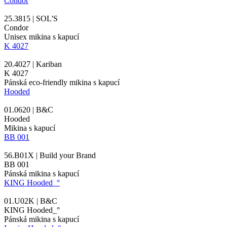
Condor
25.3815 | SOL'S
Condor
Unisex mikina s kapucí
K 4027
20.4027 | Kariban
K 4027
Pánská eco-friendly mikina s kapucí
Hooded
01.0620 | B&C
Hooded
Mikina s kapucí
BB 001
56.B01X | Build your Brand
BB 001
Pánská mikina s kapucí
KING Hooded_°
01.U02K | B&C
KING Hooded_°
Pánská mikina s kapucí