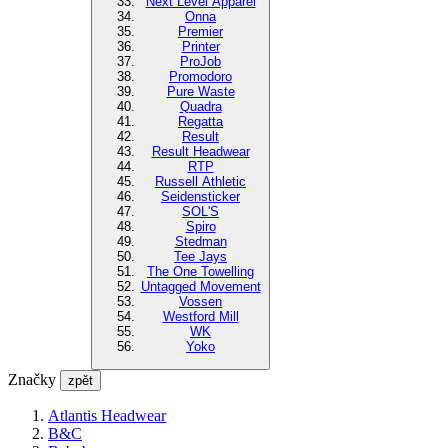
Next Level Apparel
Onna
Premier
Printer
ProJob
Promodoro
Pure Waste
Quadra
Regatta
Result
Result Headwear
RTP
Russell Athletic
Seidensticker
SOL'S
Spiro
Stedman
Tee Jays
The One Towelling
Untagged Movement
Vossen
Westford Mill
WK
Yoko
Značky
zpět
Atlantis Headwear
B&C