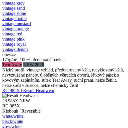
vintage grey
vintage sand
vintage stone
vintage bottle
vintage mustard
vintage orange
vintage red
vintage pink
vintage royal
vintage denim
onesize
175g/m², 100% předepraná bavlna
Tear Away
NEW 2026
Nízký profil, vintage vzhled, předtvarovaný kšilt, recyklovaný kšilt,
nevyztužené panely, 6 obšitých větracích otvorů, látkový pásek s
kovovým zapínáním, štítek Tear Away, ruční praní, nelze žehlit,
nelze sušit v sušičce, nelze chemicky čistit
RC 985X | Result Headwear
28.985X
NEW
RC 985X
Klobouk "Reversible"
white/​white
black/​white
grey/​white