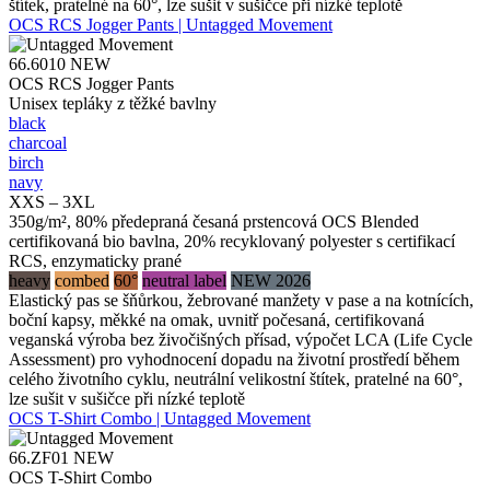
štítek, pratelné na 60°, lze sušit v sušičce při nízké teplotě
OCS RCS Jogger Pants | Untagged Movement
66.6010
NEW
OCS RCS Jogger Pants
Unisex tepláky z těžké bavlny
black
charcoal
birch
navy
XXS – 3XL
350g/m², 80% předepraná česaná prstencová OCS Blended
certifikovaná bio bavlna, 20% recyklovaný polyester s certifikací
RCS, enzymaticky prané
heavy
combed
60°
neutral label
NEW 2026
Elastický pas se šňůrkou, žebrované manžety v pase a na kotnících,
boční kapsy, měkké na omak, uvnitř počesaná, certifikovaná
veganská výroba bez živočišných přísad, výpočet LCA (Life Cycle
Assessment) pro vyhodnocení dopadu na životní prostředí během
celého životního cyklu, neutrální velikostní štítek, pratelné na 60°,
lze sušit v sušičce při nízké teplotě
OCS T-Shirt Combo | Untagged Movement
66.ZF01
NEW
OCS T-Shirt Combo