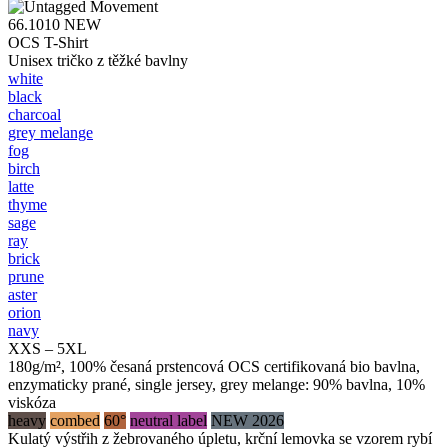
66.1010
NEW
OCS T-Shirt
Unisex tričko z těžké bavlny
white
black
charcoal
grey melange
fog
birch
latte
thyme
sage
ray
brick
prune
aster
orion
navy
XXS – 5XL
180g/m², 100% česaná prstencová OCS certifikovaná bio bavlna,
enzymaticky prané, single jersey, grey melange: 90% bavlna, 10%
viskóza
heavy
combed
60°
neutral label
NEW 2026
Kulatý výstřih z žebrovaného úpletu, krční lemovka se vzorem rybí