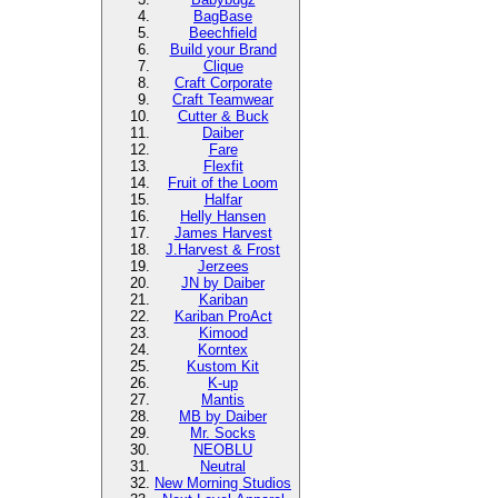
BagBase
Beechfield
Build your Brand
Clique
Craft Corporate
Craft Teamwear
Cutter & Buck
Daiber
Fare
Flexfit
Fruit of the Loom
Halfar
Helly Hansen
James Harvest
J.Harvest & Frost
Jerzees
JN by Daiber
Kariban
Kariban ProAct
Kimood
Korntex
Kustom Kit
K-up
Mantis
MB by Daiber
Mr. Socks
NEOBLU
Neutral
New Morning Studios