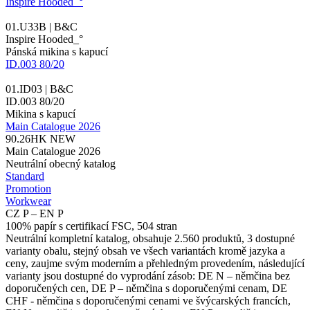
Inspire Hooded_°
01.U33B | B&C
Inspire Hooded_°
Pánská mikina s kapucí
ID.003 80/20
01.ID03 | B&C
ID.003 80/20
Mikina s kapucí
Main Catalogue 2026
90.26HK
NEW
Main Catalogue 2026
Neutrální obecný katalog
Standard
Promotion
Workwear
CZ P – EN P
100% papír s certifikací FSC, 504 stran
Neutrální kompletní katalog, obsahuje 2.560 produktů, 3 dostupné
varianty obalu, stejný obsah ve všech variantách kromě jazyka a
ceny, zaujme svým moderním a přehledným provedením, následující
varianty jsou dostupné do vyprodání zásob: DE N – němčina bez
doporučených cen, DE P – němčina s doporučenými cenam, DE
CHF - němčina s doporučenými cenami ve švýcarských francích,