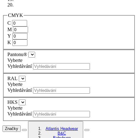
CMYK
C
M
Y
K
Pantonu®
Vyberte
Vyhledávání
RAL
Vyberte
Vyhledávání
HKS
Vyberte
Vyhledávání
Značky
Atlantis Headwear
B&C
Babybugz