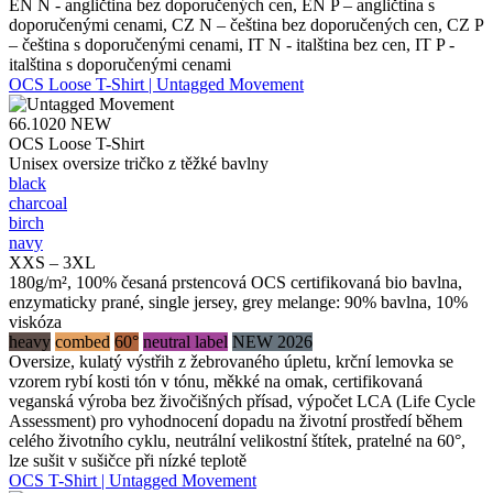
EN N - angličtina bez doporučených cen, EN P – angličtina s
doporučenými cenami, CZ N – čeština bez doporučených cen, CZ P
– čeština s doporučenými cenami, IT N - italština bez cen, IT P -
italština s doporučenými cenami
OCS Loose T-Shirt | Untagged Movement
66.1020
NEW
OCS Loose T-Shirt
Unisex oversize tričko z těžké bavlny
black
charcoal
birch
navy
XXS – 3XL
180g/m², 100% česaná prstencová OCS certifikovaná bio bavlna,
enzymaticky prané, single jersey, grey melange: 90% bavlna, 10%
viskóza
heavy
combed
60°
neutral label
NEW 2026
Oversize, kulatý výstřih z žebrovaného úpletu, krční lemovka se
vzorem rybí kosti tón v tónu, měkké na omak, certifikovaná
veganská výroba bez živočišných přísad, výpočet LCA (Life Cycle
Assessment) pro vyhodnocení dopadu na životní prostředí během
celého životního cyklu, neutrální velikostní štítek, pratelné na 60°,
lze sušit v sušičce při nízké teplotě
OCS T-Shirt | Untagged Movement