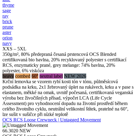
thyme
sage
ray
brick
prune
aster
orion
navy
XXS – 5XL
350g/m², 80% předepraná česaná prstencová OCS Blended
certifikovaná bio bavlna, 20% recyklovaný polyester s certifikací
RCS, enzymaticky prané, grey melange: 74% bavlna, 20%
polyester, 6% viskóza
heavy
combed
60°
neutral label
NEW 2026
Krční lemovka se vzorem rybí kosti tón v tónu, půlměsícová
podsádka na krku, 2x1 žebrovaný úplet na rukávech, krku a v pase s
elastanem, měkké na omak, uvnitř počesaná, certifikovaná veganská
výroba bez živočišných přísad, výpočet LCA (Life Cycle
Assessment) pro vyhodnocení dopadu na životní prostředí během
celého životního cyklu, neutrální velikostní štítek, pratelné na 60°,
lze sušit v sušičce při nízké teplotě
OCS RCS Loose Crewneck | Untagged Movement
66.3020
NEW