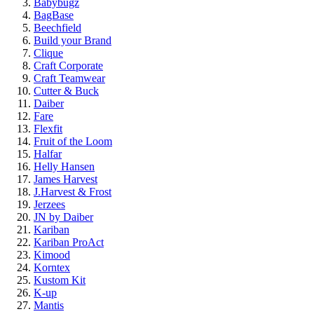
Babybugz
BagBase
Beechfield
Build your Brand
Clique
Craft Corporate
Craft Teamwear
Cutter & Buck
Daiber
Fare
Flexfit
Fruit of the Loom
Halfar
Helly Hansen
James Harvest
J.Harvest & Frost
Jerzees
JN by Daiber
Kariban
Kariban ProAct
Kimood
Korntex
Kustom Kit
K-up
Mantis