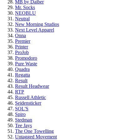
MB by Daiber
Mr. Socks
NEOBLU
Neutral
New Morning Studios
Next Level Apparel
Onna
Premier
Printer
ProJob
Promodoro
Pure Waste
Quadra
Regatta
Result
Result Headwear
RTP
Russell Athletic
Seidensticker
SOL'S
Spiro
Stedman
Tee Jays
The One Towelling
Untagged Movement