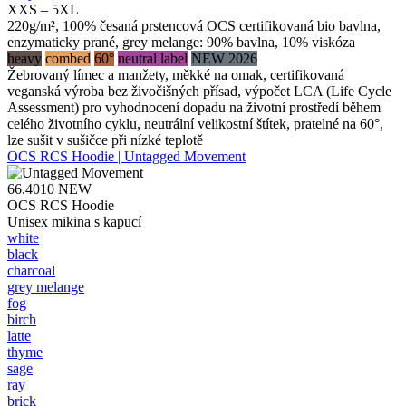
XXS – 5XL
220g/m², 100% česaná prstencová OCS certifikovaná bio bavlna,
enzymaticky prané, grey melange: 90% bavlna, 10% viskóza
heavy
combed
60°
neutral label
NEW 2026
Žebrovaný límec a manžety, měkké na omak, certifikovaná
veganská výroba bez živočišných přísad, výpočet LCA (Life Cycle
Assessment) pro vyhodnocení dopadu na životní prostředí během
celého životního cyklu, neutrální velikostní štítek, pratelné na 60°,
lze sušit v sušičce při nízké teplotě
OCS RCS Hoodie | Untagged Movement
66.4010
NEW
OCS RCS Hoodie
Unisex mikina s kapucí
white
black
charcoal
grey melange
fog
birch
latte
thyme
sage
ray
brick