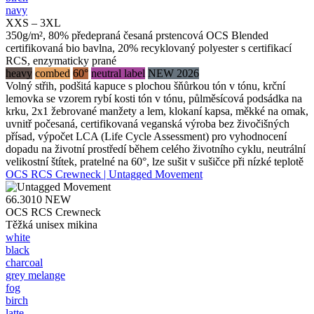
navy
XXS – 3XL
350g/m², 80% předepraná česaná prstencová OCS Blended
certifikovaná bio bavlna, 20% recyklovaný polyester s certifikací
RCS, enzymaticky prané
heavy
combed
60°
neutral label
NEW 2026
Volný střih, podšitá kapuce s plochou šňůrkou tón v tónu, krční
lemovka se vzorem rybí kosti tón v tónu, půlměsícová podsádka na
krku, 2x1 žebrované manžety a lem, klokaní kapsa, měkké na omak,
uvnitř počesaná, certifikovaná veganská výroba bez živočišných
přísad, výpočet LCA (Life Cycle Assessment) pro vyhodnocení
dopadu na životní prostředí během celého životního cyklu, neutrální
velikostní štítek, pratelné na 60°, lze sušit v sušičce při nízké teplotě
OCS RCS Crewneck | Untagged Movement
66.3010
NEW
OCS RCS Crewneck
Těžká unisex mikina
white
black
charcoal
grey melange
fog
birch
latte