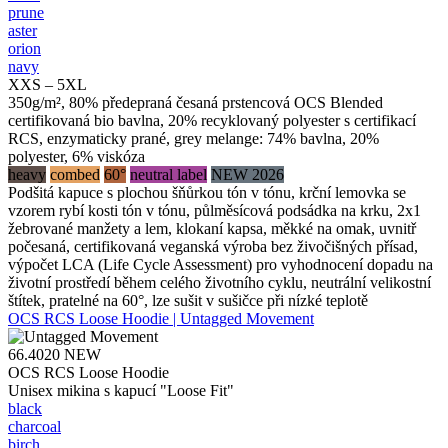
prune
aster
orion
navy
XXS – 5XL
350g/m², 80% předepraná česaná prstencová OCS Blended
certifikovaná bio bavlna, 20% recyklovaný polyester s certifikací
RCS, enzymaticky prané, grey melange: 74% bavlna, 20%
polyester, 6% viskóza
heavy
combed
60°
neutral label
NEW 2026
Podšitá kapuce s plochou šňůrkou tón v tónu, krční lemovka se
vzorem rybí kosti tón v tónu, půlměsícová podsádka na krku, 2x1
žebrované manžety a lem, klokaní kapsa, měkké na omak, uvnitř
počesaná, certifikovaná veganská výroba bez živočišných přísad,
výpočet LCA (Life Cycle Assessment) pro vyhodnocení dopadu na
životní prostředí během celého životního cyklu, neutrální velikostní
štítek, pratelné na 60°, lze sušit v sušičce při nízké teplotě
OCS RCS Loose Hoodie | Untagged Movement
66.4020
NEW
OCS RCS Loose Hoodie
Unisex mikina s kapucí "Loose Fit"
black
charcoal
birch