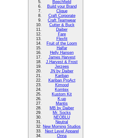
Beechfield
Build your Brand
Clique
Craft Corporate
Craft Teamwear
Cutter & Buck
Daiber
Fare
Flexfit
Fruit of the Loom
Halfar
Helly Hansen
James Harvest
J.Harvest & Frost
Jerzees
JN by Daiber
Kariban
Kariban ProAct
Kimood
Korntex
Kustom Kit
K-up
Mantis
MB by Daiber
Mr. Socks
NEOBLU
Neutral
New Morning Studios
Next Level Apparel
Onna