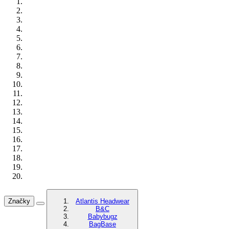
Značky
Atlantis Headwear
B&C
Babybugz
BagBase