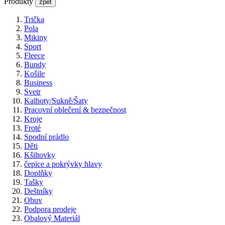
Produkty
zpět
Trička
Pola
Mikiny
Sport
Fleece
Bundy
Košile
Business
Svetr
Kalhoty/Sukně/Šaty
Pracovní oblečení & bezpečnost
Kroje
Froté
Spodní prádlo
Děti
Kšiltovky
čepice a pokrývky hlavy
Doplňky
Tašky
Deštníky
Obuv
Podpora prodeje
Obalový Materiál