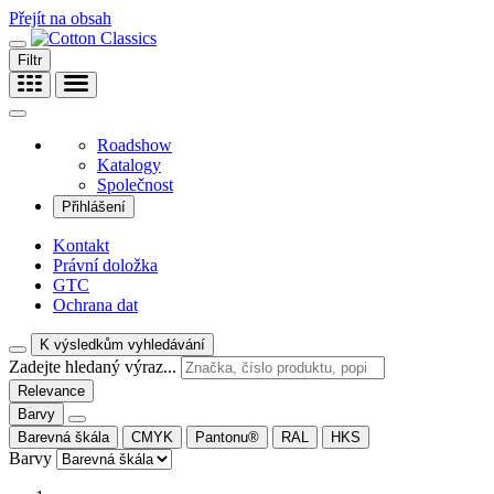
Přejít na obsah
Filtr
Roadshow
Katalogy
Společnost
Přihlášení
Kontakt
Právní doložka
GTC
Ochrana dat
K výsledkům vyhledávání
Zadejte hledaný výraz...
Relevance
Barvy
Barevná škála
CMYK
Pantonu®
RAL
HKS
Barvy