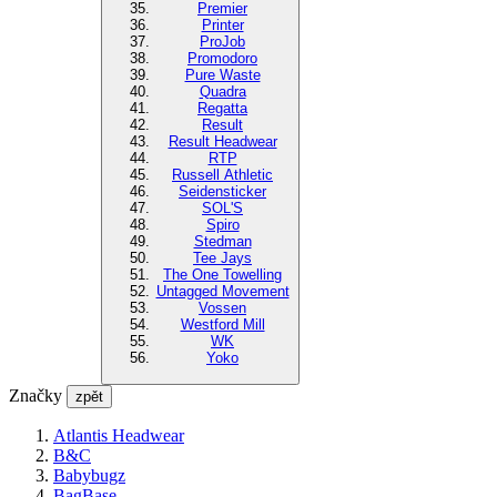
Premier
Printer
ProJob
Promodoro
Pure Waste
Quadra
Regatta
Result
Result Headwear
RTP
Russell Athletic
Seidensticker
SOL'S
Spiro
Stedman
Tee Jays
The One Towelling
Untagged Movement
Vossen
Westford Mill
WK
Yoko
Značky
zpět
Atlantis Headwear
B&C
Babybugz
BagBase