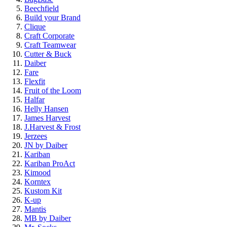
Beechfield
Build your Brand
Clique
Craft Corporate
Craft Teamwear
Cutter & Buck
Daiber
Fare
Flexfit
Fruit of the Loom
Halfar
Helly Hansen
James Harvest
J.Harvest & Frost
Jerzees
JN by Daiber
Kariban
Kariban ProAct
Kimood
Korntex
Kustom Kit
K-up
Mantis
MB by Daiber