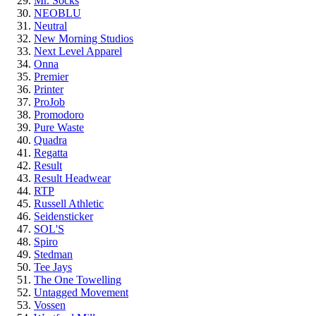
Mr. Socks
NEOBLU
Neutral
New Morning Studios
Next Level Apparel
Onna
Premier
Printer
ProJob
Promodoro
Pure Waste
Quadra
Regatta
Result
Result Headwear
RTP
Russell Athletic
Seidensticker
SOL'S
Spiro
Stedman
Tee Jays
The One Towelling
Untagged Movement
Vossen