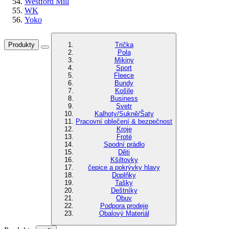
Westford Mill
WK
Yoko
Produkty
Trička
Pola
Mikiny
Sport
Fleece
Bundy
Košile
Business
Svetr
Kalhoty/Sukně/Šaty
Pracovní oblečení & bezpečnost
Kroje
Froté
Spodní prádlo
Děti
Kšiltovky
čepice a pokrývky hlavy
Doplňky
Tašky
Deštníky
Obuv
Podpora prodeje
Obalový Materiál