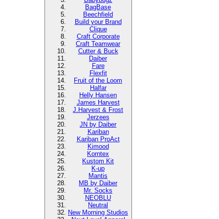
BagBase
Beechfield
Build your Brand
Clique
Craft Corporate
Craft Teamwear
Cutter & Buck
Daiber
Fare
Flexfit
Fruit of the Loom
Halfar
Helly Hansen
James Harvest
J.Harvest & Frost
Jerzees
JN by Daiber
Kariban
Kariban ProAct
Kimood
Korntex
Kustom Kit
K-up
Mantis
MB by Daiber
Mr. Socks
NEOBLU
Neutral
New Morning Studios