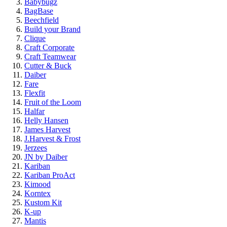
Babybugz
BagBase
Beechfield
Build your Brand
Clique
Craft Corporate
Craft Teamwear
Cutter & Buck
Daiber
Fare
Flexfit
Fruit of the Loom
Halfar
Helly Hansen
James Harvest
J.Harvest & Frost
Jerzees
JN by Daiber
Kariban
Kariban ProAct
Kimood
Korntex
Kustom Kit
K-up
Mantis