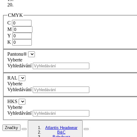
CMYK
C
M
Y
K
Pantonu®
Vyberte
Vyhledávání
RAL
Vyberte
Vyhledávání
HKS
Vyberte
Vyhledávání
Značky
Atlantis Headwear
B&C
Babybugz