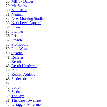
MB by Daiber
Mr. Socks
NEOBLU
Neutral
New Morning Studios
Next Level Apparel
Onna
Premier
Printer
ProJob
Promodoro
Pure Waste
Quadra
Regatta
Result
Result Headwear
RTP
Russell Athletic
Seidensticker
SOL'S
Spiro
Stedman
Tee Jays
The One Towelling
Untagged Movement