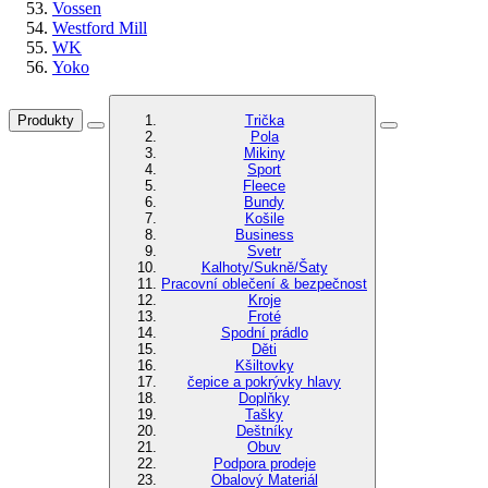
Vossen
Westford Mill
WK
Yoko
Produkty
Trička
Pola
Mikiny
Sport
Fleece
Bundy
Košile
Business
Svetr
Kalhoty/Sukně/Šaty
Pracovní oblečení & bezpečnost
Kroje
Froté
Spodní prádlo
Děti
Kšiltovky
čepice a pokrývky hlavy
Doplňky
Tašky
Deštníky
Obuv
Podpora prodeje
Obalový Materiál