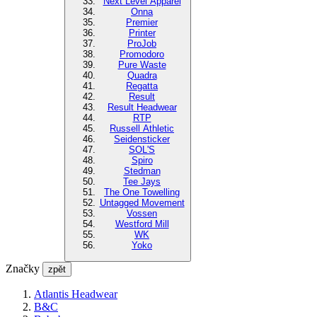
Next Level Apparel
Onna
Premier
Printer
ProJob
Promodoro
Pure Waste
Quadra
Regatta
Result
Result Headwear
RTP
Russell Athletic
Seidensticker
SOL'S
Spiro
Stedman
Tee Jays
The One Towelling
Untagged Movement
Vossen
Westford Mill
WK
Yoko
Značky
zpět
Atlantis Headwear
B&C