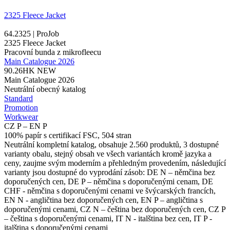
2325 Fleece Jacket
64.2325 | ProJob
2325 Fleece Jacket
Pracovní bunda z mikrofleecu
Main Catalogue 2026
90.26HK
NEW
Main Catalogue 2026
Neutrální obecný katalog
Standard
Promotion
Workwear
CZ P – EN P
100% papír s certifikací FSC, 504 stran
Neutrální kompletní katalog, obsahuje 2.560 produktů, 3 dostupné
varianty obalu, stejný obsah ve všech variantách kromě jazyka a
ceny, zaujme svým moderním a přehledným provedením, následující
varianty jsou dostupné do vyprodání zásob: DE N – němčina bez
doporučených cen, DE P – němčina s doporučenými cenam, DE
CHF - němčina s doporučenými cenami ve švýcarských francích,
EN N - angličtina bez doporučených cen, EN P – angličtina s
doporučenými cenami, CZ N – čeština bez doporučených cen, CZ P
– čeština s doporučenými cenami, IT N - italština bez cen, IT P -
italština s doporučenými cenami