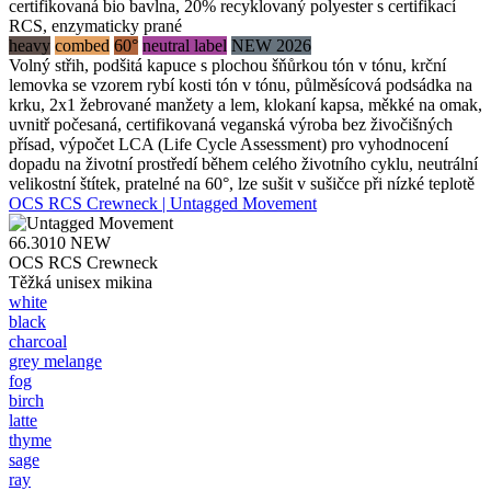
certifikovaná bio bavlna, 20% recyklovaný polyester s certifikací
RCS, enzymaticky prané
heavy
combed
60°
neutral label
NEW 2026
Volný střih, podšitá kapuce s plochou šňůrkou tón v tónu, krční
lemovka se vzorem rybí kosti tón v tónu, půlměsícová podsádka na
krku, 2x1 žebrované manžety a lem, klokaní kapsa, měkké na omak,
uvnitř počesaná, certifikovaná veganská výroba bez živočišných
přísad, výpočet LCA (Life Cycle Assessment) pro vyhodnocení
dopadu na životní prostředí během celého životního cyklu, neutrální
velikostní štítek, pratelné na 60°, lze sušit v sušičce při nízké teplotě
OCS RCS Crewneck | Untagged Movement
66.3010
NEW
OCS RCS Crewneck
Těžká unisex mikina
white
black
charcoal
grey melange
fog
birch
latte
thyme
sage
ray