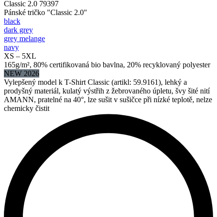
Classic 2.0 79397
Pánské tričko "Classic 2.0"
black
dark grey
grey melange
navy
XS – 5XL
165g/m², 80% certifikovaná bio bavlna, 20% recyklovaný polyester
NEW 2026
Vylepšený model k T-Shirt Classic (artikl: 59.9161), lehký a
prodyšný materiál, kulatý výstřih z žebrovaného úpletu, švy šité nití
AMANN, pratelné na 40°, lze sušit v sušičce při nízké teplotě, nelze
chemicky čistit