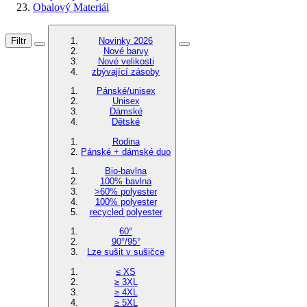
Obalový Materiál
Filtr
Novinky 2026
Nové barvy
Nové velikosti
zbývající zásoby
Pánské/unisex
Unisex
Dámské
Dětské
Rodina
Pánské + dámské duo
Bio-bavlna
100% bavlna
>60% polyester
100% polyester
recycled polyester
60°
90°/95°
Lze sušit v sušičce
≤ XS
≥ 3XL
≥ 4XL
≥ 5XL