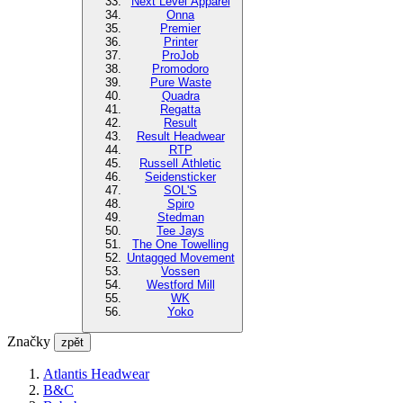
Next Level Apparel
Onna
Premier
Printer
ProJob
Promodoro
Pure Waste
Quadra
Regatta
Result
Result Headwear
RTP
Russell Athletic
Seidensticker
SOL'S
Spiro
Stedman
Tee Jays
The One Towelling
Untagged Movement
Vossen
Westford Mill
WK
Yoko
Značky
zpět
Atlantis Headwear
B&C