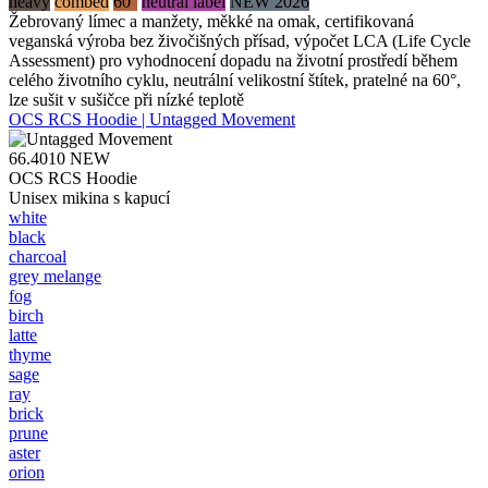
heavy
combed
60°
neutral label
NEW 2026
Žebrovaný límec a manžety, měkké na omak, certifikovaná
veganská výroba bez živočišných přísad, výpočet LCA (Life Cycle
Assessment) pro vyhodnocení dopadu na životní prostředí během
celého životního cyklu, neutrální velikostní štítek, pratelné na 60°,
lze sušit v sušičce při nízké teplotě
OCS RCS Hoodie | Untagged Movement
66.4010
NEW
OCS RCS Hoodie
Unisex mikina s kapucí
white
black
charcoal
grey melange
fog
birch
latte
thyme
sage
ray
brick
prune
aster
orion