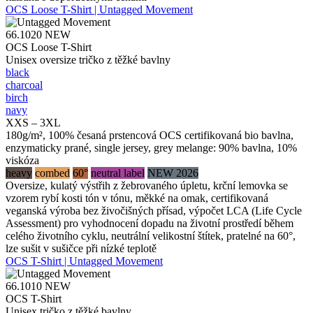
OCS Loose T-Shirt | Untagged Movement
66.1020
NEW
OCS Loose T-Shirt
Unisex oversize tričko z těžké bavlny
black
charcoal
birch
navy
XXS – 3XL
180g/m², 100% česaná prstencová OCS certifikovaná bio bavlna,
enzymaticky prané, single jersey, grey melange: 90% bavlna, 10%
viskóza
heavy
combed
60°
neutral label
NEW 2026
Oversize, kulatý výstřih z žebrovaného úpletu, krční lemovka se
vzorem rybí kosti tón v tónu, měkké na omak, certifikovaná
veganská výroba bez živočišných přísad, výpočet LCA (Life Cycle
Assessment) pro vyhodnocení dopadu na životní prostředí během
celého životního cyklu, neutrální velikostní štítek, pratelné na 60°,
lze sušit v sušičce při nízké teplotě
OCS T-Shirt | Untagged Movement
66.1010
NEW
OCS T-Shirt
Unisex tričko z těžké bavlny