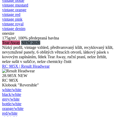
vintage bottle
vintage mustard
vintage orange
vintage red
vintage pink
vintage royal
vintage denim
onesize
175g/m², 100% předepraná bavlna
Tear Away
NEW 2026
Nízký profil, vintage vzhled, předtvarovaný kšilt, recyklovaný kšilt,
nevyztužené panely, 6 obšitých větracích otvorů, látkový pásek s
kovovým zapínáním, štítek Tear Away, ruční praní, nelze žehlit,
nelze sušit v sušičce, nelze chemicky čistit
RC 985X | Result Headwear
28.985X
NEW
RC 985X
Klobouk "Reversible"
white/​white
black/​white
grey/​white
bottle/​white
orange/​white
red/​white