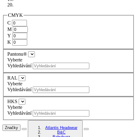
CMYK
C
M
Y
K
Pantonu®
Vyberte
Vyhledávání
RAL
Vyberte
Vyhledávání
HKS
Vyberte
Vyhledávání
Značky
Atlantis Headwear
B&C
Babybugz