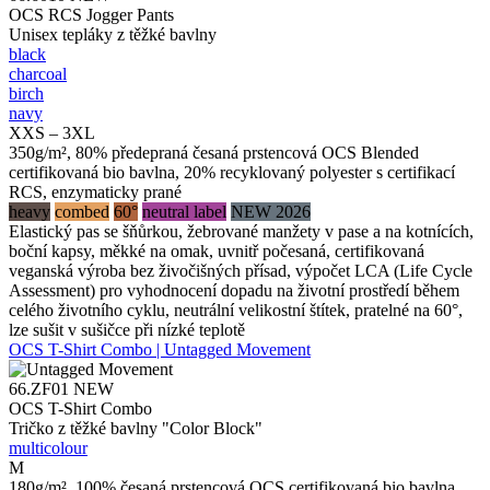
OCS RCS Jogger Pants
Unisex tepláky z těžké bavlny
black
charcoal
birch
navy
XXS – 3XL
350g/m², 80% předepraná česaná prstencová OCS Blended
certifikovaná bio bavlna, 20% recyklovaný polyester s certifikací
RCS, enzymaticky prané
heavy
combed
60°
neutral label
NEW 2026
Elastický pas se šňůrkou, žebrované manžety v pase a na kotnících,
boční kapsy, měkké na omak, uvnitř počesaná, certifikovaná
veganská výroba bez živočišných přísad, výpočet LCA (Life Cycle
Assessment) pro vyhodnocení dopadu na životní prostředí během
celého životního cyklu, neutrální velikostní štítek, pratelné na 60°,
lze sušit v sušičce při nízké teplotě
OCS T-Shirt Combo | Untagged Movement
66.ZF01
NEW
OCS T-Shirt Combo
Tričko z těžké bavlny "Color Block"
multicolour
M
180g/m², 100% česaná prstencová OCS certifikovaná bio bavlna,