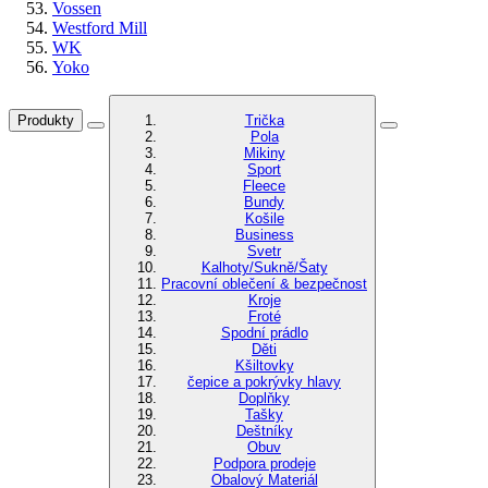
Vossen
Westford Mill
WK
Yoko
Produkty
Trička
Pola
Mikiny
Sport
Fleece
Bundy
Košile
Business
Svetr
Kalhoty/Sukně/Šaty
Pracovní oblečení & bezpečnost
Kroje
Froté
Spodní prádlo
Děti
Kšiltovky
čepice a pokrývky hlavy
Doplňky
Tašky
Deštníky
Obuv
Podpora prodeje
Obalový Materiál