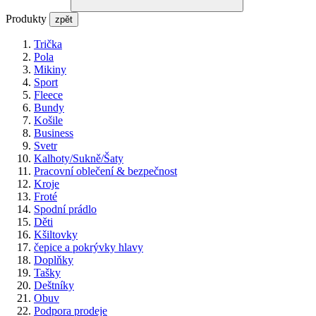
Produkty
zpět
Trička
Pola
Mikiny
Sport
Fleece
Bundy
Košile
Business
Svetr
Kalhoty/Sukně/Šaty
Pracovní oblečení & bezpečnost
Kroje
Froté
Spodní prádlo
Děti
Kšiltovky
čepice a pokrývky hlavy
Doplňky
Tašky
Deštníky
Obuv
Podpora prodeje