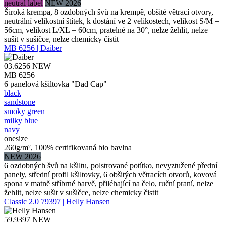
neutral label
NEW 2026
Široká krempa, 8 ozdobných švů na krempě, obšité větrací otvory,
neutrální velikostní štítek, k dostání ve 2 velikostech, velikost S/M =
56cm, velikost L/XL = 60cm, pratelné na 30°, nelze žehlit, nelze
sušit v sušičce, nelze chemicky čistit
MB 6256 | Daiber
03.6256
NEW
MB 6256
6 panelová kšiltovka "Dad Cap"
black
sandstone
smoky green
milky blue
navy
onesize
260g/m², 100% certifikovaná bio bavlna
NEW 2026
6 ozdobných švů na kšiltu, polstrované potítko, nevyztužené přední
panely, střední profil kšiltovky, 6 obšitých větracích otvorů, kovová
spona v matně stříbrné barvě, přiléhající na čelo, ruční praní, nelze
žehlit, nelze sušit v sušičce, nelze chemicky čistit
Classic 2.0 79397 | Helly Hansen
59.9397
NEW