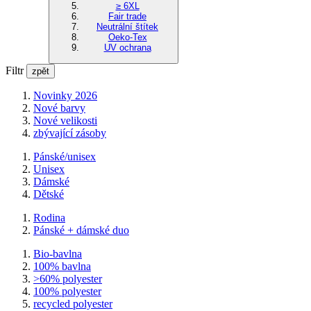
≥ 6XL
Fair trade
Neutrální štítek
Oeko-Tex
UV ochrana
Filtr
zpět
Novinky 2026
Nové barvy
Nové velikosti
zbývající zásoby
Pánské/unisex
Unisex
Dámské
Dětské
Rodina
Pánské + dámské duo
Bio-bavlna
100% bavlna
>60% polyester
100% polyester
recycled polyester