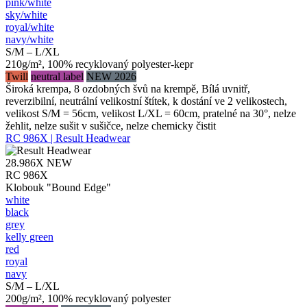
pink/​white
sky/​white
royal/​white
navy/​white
S/M – L/XL
210g/m², 100% recyklovaný polyester-kepr
Twill
neutral label
NEW 2026
Široká krempa, 8 ozdobných švů na krempě, Bílá uvnitř,
reverzibilní, neutrální velikostní štítek, k dostání ve 2 velikostech,
velikost S/M = 56cm, velikost L/XL = 60cm, pratelné na 30°, nelze
žehlit, nelze sušit v sušičce, nelze chemicky čistit
RC 986X | Result Headwear
28.986X
NEW
RC 986X
Klobouk "Bound Edge"
white
black
grey
kelly green
red
royal
navy
S/M – L/XL
200g/m², 100% recyklovaný polyester