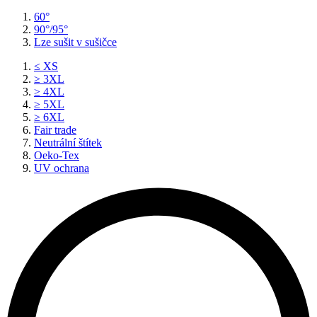
60°
90°/95°
Lze sušit v sušičce
≤ XS
≥ 3XL
≥ 4XL
≥ 5XL
≥ 6XL
Fair trade
Neutrální štítek
Oeko-Tex
UV ochrana