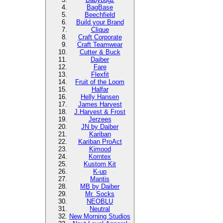
BagBase
Beechfield
Build your Brand
Clique
Craft Corporate
Craft Teamwear
Cutter & Buck
Daiber
Fare
Flexfit
Fruit of the Loom
Halfar
Helly Hansen
James Harvest
J.Harvest & Frost
Jerzees
JN by Daiber
Kariban
Kariban ProAct
Kimood
Korntex
Kustom Kit
K-up
Mantis
MB by Daiber
Mr. Socks
NEOBLU
Neutral
New Morning Studios