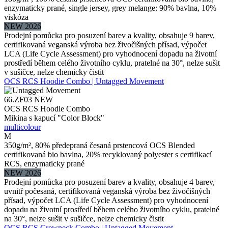
enzymaticky prané, single jersey, grey melange: 90% bavlna, 10%
viskóza
NEW 2026
Prodejní pomůcka pro posuzení barev a kvality, obsahuje 9 barev,
certifikovaná veganská výroba bez živočišných přísad, výpočet
LCA (Life Cycle Assessment) pro vyhodnocení dopadu na životní
prostředí během celého životního cyklu, pratelné na 30°, nelze sušit
v sušičce, nelze chemicky čistit
OCS RCS Hoodie Combo | Untagged Movement
66.ZF03
NEW
OCS RCS Hoodie Combo
Mikina s kapucí "Color Block"
multicolour
M
350g/m², 80% předepraná česaná prstencová OCS Blended
certifikovaná bio bavlna, 20% recyklovaný polyester s certifikací
RCS, enzymaticky prané
NEW 2026
Prodejní pomůcka pro posuzení barev a kvality, obsahuje 4 barev,
uvnitř počesaná, certifikovaná veganská výroba bez živočišných
přísad, výpočet LCA (Life Cycle Assessment) pro vyhodnocení
dopadu na životní prostředí během celého životního cyklu, pratelné
na 30°, nelze sušit v sušičce, nelze chemicky čistit
OCS RCS Crewneck Combo | Untagged Movement