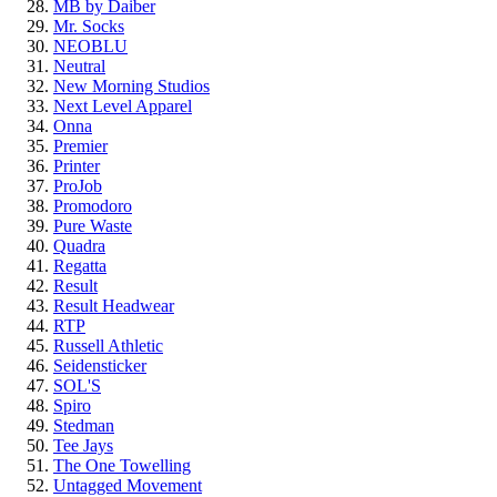
MB by Daiber
Mr. Socks
NEOBLU
Neutral
New Morning Studios
Next Level Apparel
Onna
Premier
Printer
ProJob
Promodoro
Pure Waste
Quadra
Regatta
Result
Result Headwear
RTP
Russell Athletic
Seidensticker
SOL'S
Spiro
Stedman
Tee Jays
The One Towelling
Untagged Movement