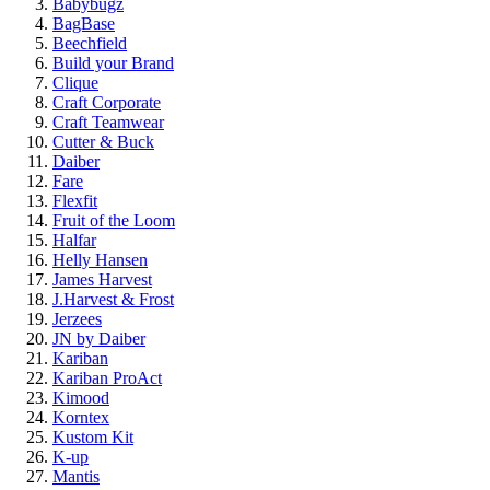
Babybugz
BagBase
Beechfield
Build your Brand
Clique
Craft Corporate
Craft Teamwear
Cutter & Buck
Daiber
Fare
Flexfit
Fruit of the Loom
Halfar
Helly Hansen
James Harvest
J.Harvest & Frost
Jerzees
JN by Daiber
Kariban
Kariban ProAct
Kimood
Korntex
Kustom Kit
K-up
Mantis