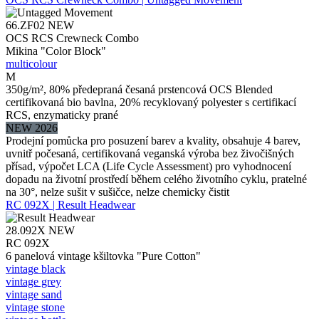
66.ZF02
NEW
OCS RCS Crewneck Combo
Mikina "Color Block"
multicolour
M
350g/m², 80% předepraná česaná prstencová OCS Blended
certifikovaná bio bavlna, 20% recyklovaný polyester s certifikací
RCS, enzymaticky prané
NEW 2026
Prodejní pomůcka pro posuzení barev a kvality, obsahuje 4 barev,
uvnitř počesaná, certifikovaná veganská výroba bez živočišných
přísad, výpočet LCA (Life Cycle Assessment) pro vyhodnocení
dopadu na životní prostředí během celého životního cyklu, pratelné
na 30°, nelze sušit v sušičce, nelze chemicky čistit
RC 092X | Result Headwear
28.092X
NEW
RC 092X
6 panelová vintage kšiltovka "Pure Cotton"
vintage black
vintage grey
vintage sand
vintage stone