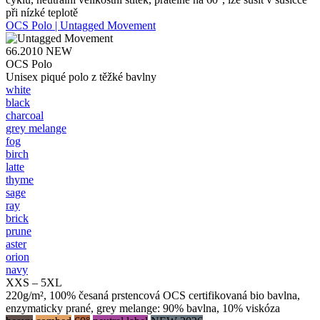
při nízké teplotě
OCS Polo | Untagged Movement
66.2010
NEW
OCS Polo
Unisex piqué polo z těžké bavlny
white
black
charcoal
grey melange
fog
birch
latte
thyme
sage
ray
brick
prune
aster
orion
navy
XXS – 5XL
220g/m², 100% česaná prstencová OCS certifikovaná bio bavlna,
enzymaticky prané, grey melange: 90% bavlna, 10% viskóza