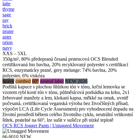
latte
thyme
sage
ray
brick
prune
aster
orion
navy
XXS – 5XL
350g/m², 80% předepraná česaná prstencová OCS Blended
certifikovaná bio bavlna, 20% recyklovaný polyester s certifikací
RCS, enzymaticky prané, grey melange: 74% bavlna, 20%
polyester, 6% viskóza
heavy
combed
60°
neutral label
NEW 2026
Podšitá kapuce s plochou šňůrkou tón v tónu, krční lemovka se
vzorem rybí kosti tón v tónu, půlměsícová podsádka na krku, 2x1
žebrované manžety a lem, klokaní kapsa, měkké na omak, uvnitř
počesaná, certifikovaná veganská výroba bez živočišných přísad,
výpočet LCA (Life Cycle Assessment) pro vyhodnocení dopadu na
životní prostředí během celého životního cyklu, neutrální velikostní
štítek, pratelné na 60°, lze sušit v sušičce při nízké teplotě
OCS RCS Jogger Pants | Untagged Movement
66.6010
NEW