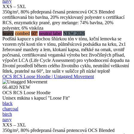
navy
XXS – 5XL
350g/m², 80% předepraná česaná prstencová OCS Blended
certifikovaná bio bavlna, 20% recyklovaný polyester s certifikací
RCS, enzymaticky prané, grey melange: 74% bavlna, 20%
polyester, 6% viskóza
heavy
combed
60°
neutral label
NEW 2026
Podšitá kapuce s plochou šňůrkou tón v tónu, krční lemovka se
vzorem rybí kosti tón v tónu, půlměsícová podsádka na krku, 2x1
žebrované manžety a lem, klokaní kapsa, měkké na omak, uvnitř
počesaná, certifikovaná veganská výroba bez živočišných přísad,
výpočet LCA (Life Cycle Assessment) pro vyhodnocení dopadu na
životní prostředí během celého životního cyklu, neutrální velikostní
štítek, pratelné na 60°, lze sušit v sušičce při nízké teplotě
OCS RCS Loose Hoodie | Untagged Movement
66.4020
NEW
OCS RCS Loose Hoodie
Unisex mikina s kapucí "Loose Fit"
black
charcoal
birch
navy
XXS – 3XL
350g/m², 80% předepraná česaná prstencová OCS Blended