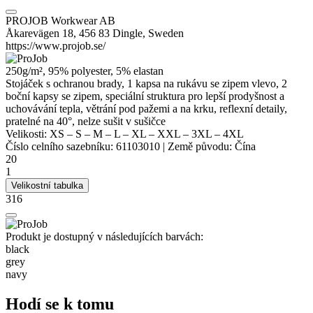
PROJOB Workwear AB
Åkarevägen 18, 456 83 Dingle, Sweden
https://www.projob.se/
250g/m², 95%
polyester
, 5%
elastan
Stojáček s ochranou brady, 1 kapsa na rukávu se zipem vlevo, 2
boční kapsy se zipem, speciální struktura pro lepší prodyšnost a
uchovávání tepla, větrání pod pažemi a na krku, reflexní detaily,
pratelné na 40°, nelze sušit v sušičce
Velikosti:
XS
–
S
–
M
–
L
–
XL
–
XXL
–
3XL
–
4XL
Číslo celního sazebníku:
61103010
|
Země původu:
Čína
20
1
Velikostní tabulka
316
Produkt je dostupný v následujících barvách:
black
grey
navy
Hodí se k tomu