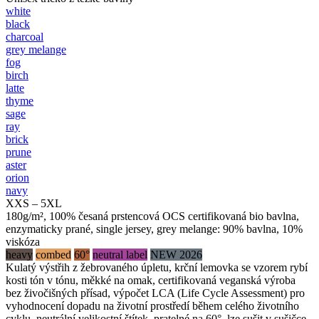
white
black
charcoal
grey melange
fog
birch
latte
thyme
sage
ray
brick
prune
aster
orion
navy
XXS – 5XL
180g/m², 100% česaná prstencová OCS certifikovaná bio bavlna,
enzymaticky prané, single jersey, grey melange: 90% bavlna, 10%
viskóza
heavy
combed
60°
neutral label
NEW 2026
Kulatý výstřih z žebrovaného úpletu, krční lemovka se vzorem rybí
kosti tón v tónu, měkké na omak, certifikovaná veganská výroba
bez živočišných přísad, výpočet LCA (Life Cycle Assessment) pro
vyhodnocení dopadu na životní prostředí během celého životního
cyklu, neutrální velikostní štítek, pratelné na 60°, lze sušit v sušičce