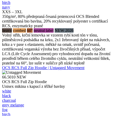
birch
navy
XXS – 3XL
350g/m², 80% předepraná česaná prstencová OCS Blended
certifikovaná bio bavlna, 20% recyklovaný polyester s certifikací
RCS, enzymaticky prané
heavy
combed
60°
neutral label
NEW 2026
Volný střih, krční lemovka se vzorem rybí kosti tón v tónu,
půlměsícová podsádka na krku, 2x1 žebrovaný úplet na rukávech,
krku a v pase s elastanem, měkké na omak, uvnitř počesaná,
certifikovaná veganská výroba bez živočišných přísad, výpočet
LCA (Life Cycle Assessment) pro vyhodnocení dopadu na životní
prostředí během celého životního cyklu, neutrální velikostní štítek,
pratelné na 60°, lze sušit v sušičce při nízké teplotě
OCS RCS Full Zip Hoodie | Untagged Movement
66.5010
NEW
OCS RCS Full Zip Hoodie
Unisex mikina s kapucí z těžké bavlny
white
black
charcoal
grey melange
fog
birch