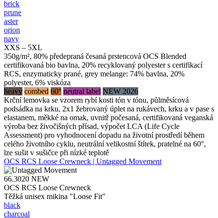
brick
prune
aster
orion
navy
XXS – 5XL
350g/m², 80% předepraná česaná prstencová OCS Blended
certifikovaná bio bavlna, 20% recyklovaný polyester s certifikací
RCS, enzymaticky prané, grey melange: 74% bavlna, 20%
polyester, 6% viskóza
heavy
combed
60°
neutral label
NEW 2026
Krční lemovka se vzorem rybí kosti tón v tónu, půlměsícová
podsádka na krku, 2x1 žebrovaný úplet na rukávech, krku a v pase s
elastanem, měkké na omak, uvnitř počesaná, certifikovaná veganská
výroba bez živočišných přísad, výpočet LCA (Life Cycle
Assessment) pro vyhodnocení dopadu na životní prostředí během
celého životního cyklu, neutrální velikostní štítek, pratelné na 60°,
lze sušit v sušičce při nízké teplotě
OCS RCS Loose Crewneck | Untagged Movement
66.3020
NEW
OCS RCS Loose Crewneck
Těžká unisex mikina "Loose Fit"
black
charcoal