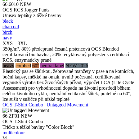
66.6010
NEW
OCS RCS Jogger Pants
Unisex tepláky z těžké bavlny
black
charcoal
birch
navy
XXS – 3XL
350g/m², 80% předepraná česaná prstencová OCS Blended
certifikovaná bio bavlna, 20% recyklovaný polyester s certifikací
RCS, enzymaticky prané
heavy
combed
60°
neutral label
NEW 2026
Elastický pas se šňůrkou, žebrované manžety v pase a na kotnících,
boční kapsy, měkké na omak, uvnitř počesaná, certifikovaná
veganská výroba bez živočišných přísad, výpočet LCA (Life Cycle
Assessment) pro vyhodnocení dopadu na životní prostředí během
celého životního cyklu, neutrální velikostní štítek, pratelné na 60°,
lze sušit v sušičce při nízké teplotě
OCS T-Shirt Combo | Untagged Movement
66.ZF01
NEW
OCS T-Shirt Combo
Tričko z těžké bavlny "Color Block"
multicolour
M