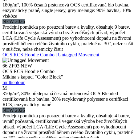
180g/m², 100% česaná prstencová OCS certifikovaná bio bavlna,
enzymaticky prané, single jersey, grey melange: 90% bavlna, 10%
viskóza
NEW 2026
Prodejní pomůcka pro posuzení barev a kvality, obsahuje 9 barev,
certifikovaná veganská výroba bez živočišných přísad, výpočet
LCA (Life Cycle Assessment) pro vyhodnocení dopadu na životní
prostředí během celého životního cyklu, pratelné na 30°, nelze sušit
v sušičce, nelze chemicky čistit
OCS RCS Hoodie Combo | Untagged Movement
66.ZF03
NEW
OCS RCS Hoodie Combo
Mikina s kapucí "Color Block"
multicolour
M
350g/m², 80% předepraná česaná prstencová OCS Blended
certifikovaná bio bavlna, 20% recyklovaný polyester s certifikací
RCS, enzymaticky prané
NEW 2026
Prodejní pomůcka pro posuzení barev a kvality, obsahuje 4 barev,
uvnitř počesaná, certifikovaná veganská výroba bez živočišných
přísad, výpočet LCA (Life Cycle Assessment) pro vyhodnocení
dopadu na životní prostředí během celého životního cyklu, pratelné
na 30°, nelze sušit v sušičce, nelze chemicky čistit