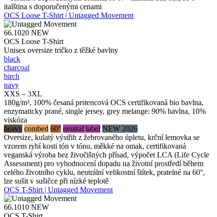
italština s doporučenými cenami
OCS Loose T-Shirt | Untagged Movement
66.1020
NEW
OCS Loose T-Shirt
Unisex oversize tričko z těžké bavlny
black
charcoal
birch
navy
XXS – 3XL
180g/m², 100% česaná prstencová OCS certifikovaná bio bavlna,
enzymaticky prané, single jersey, grey melange: 90% bavlna, 10%
viskóza
heavy
combed
60°
neutral label
NEW 2026
Oversize, kulatý výstřih z žebrovaného úpletu, krční lemovka se
vzorem rybí kosti tón v tónu, měkké na omak, certifikovaná
veganská výroba bez živočišných přísad, výpočet LCA (Life Cycle
Assessment) pro vyhodnocení dopadu na životní prostředí během
celého životního cyklu, neutrální velikostní štítek, pratelné na 60°,
lze sušit v sušičce při nízké teplotě
OCS T-Shirt | Untagged Movement
66.1010
NEW
OCS T-Shirt