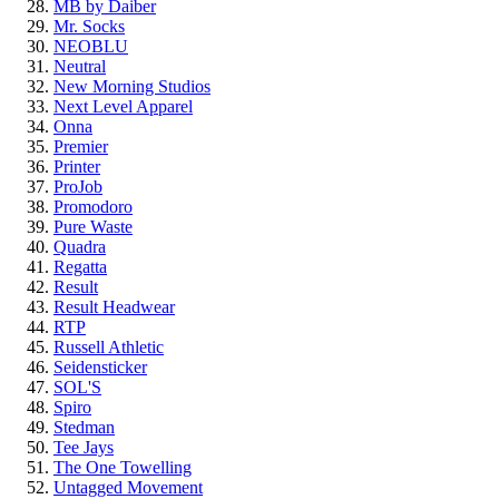
MB by Daiber
Mr. Socks
NEOBLU
Neutral
New Morning Studios
Next Level Apparel
Onna
Premier
Printer
ProJob
Promodoro
Pure Waste
Quadra
Regatta
Result
Result Headwear
RTP
Russell Athletic
Seidensticker
SOL'S
Spiro
Stedman
Tee Jays
The One Towelling
Untagged Movement