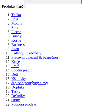
Produkty
zpět
Trička
Pola
Mikiny
Sport
Fleece
Bundy
Košile
Business
Svetr
Kalhoty/Sukně/Šaty
Pracovní oblečení & bezpečnost
Kroje
Froté
Spodní prádlo
Děti
Kšiltovky
čepice a pokrývky hlavy
Doplňky
Tašky
Deštníky
Obuv
Podpora prodeje