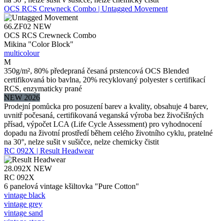
OCS RCS Crewneck Combo | Untagged Movement
66.ZF02
NEW
OCS RCS Crewneck Combo
Mikina "Color Block"
multicolour
M
350g/m², 80% předepraná česaná prstencová OCS Blended
certifikovaná bio bavlna, 20% recyklovaný polyester s certifikací
RCS, enzymaticky prané
NEW 2026
Prodejní pomůcka pro posuzení barev a kvality, obsahuje 4 barev,
uvnitř počesaná, certifikovaná veganská výroba bez živočišných
přísad, výpočet LCA (Life Cycle Assessment) pro vyhodnocení
dopadu na životní prostředí během celého životního cyklu, pratelné
na 30°, nelze sušit v sušičce, nelze chemicky čistit
RC 092X | Result Headwear
28.092X
NEW
RC 092X
6 panelová vintage kšiltovka "Pure Cotton"
vintage black
vintage grey
vintage sand