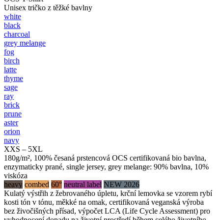
Unisex tričko z těžké bavlny
white
black
charcoal
grey melange
fog
birch
latte
thyme
sage
ray
brick
prune
aster
orion
navy
XXS – 5XL
180g/m², 100% česaná prstencová OCS certifikovaná bio bavlna,
enzymaticky prané, single jersey, grey melange: 90% bavlna, 10%
viskóza
heavy
combed
60°
neutral label
NEW 2026
Kulatý výstřih z žebrovaného úpletu, krční lemovka se vzorem rybí
kosti tón v tónu, měkké na omak, certifikovaná veganská výroba
bez živočišných přísad, výpočet LCA (Life Cycle Assessment) pro
vyhodnocení dopadu na životní prostředí během celého životního