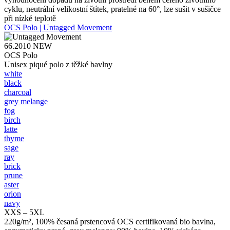
cyklu, neutrální velikostní štítek, pratelné na 60°, lze sušit v sušičce
při nízké teplotě
OCS Polo | Untagged Movement
66.2010
NEW
OCS Polo
Unisex piqué polo z těžké bavlny
white
black
charcoal
grey melange
fog
birch
latte
thyme
sage
ray
brick
prune
aster
orion
navy
XXS – 5XL
220g/m², 100% česaná prstencová OCS certifikovaná bio bavlna,