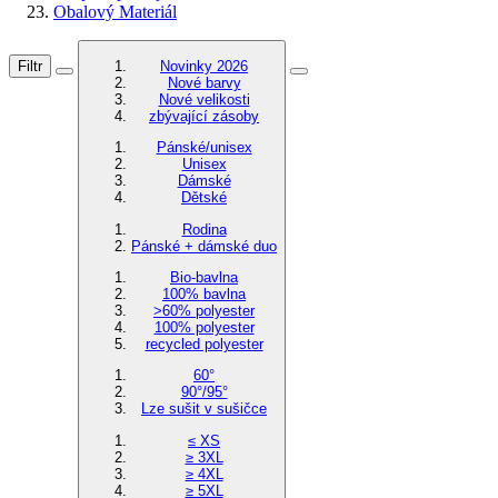
Obalový Materiál
Filtr
Novinky 2026
Nové barvy
Nové velikosti
zbývající zásoby
Pánské/unisex
Unisex
Dámské
Dětské
Rodina
Pánské + dámské duo
Bio-bavlna
100% bavlna
>60% polyester
100% polyester
recycled polyester
60°
90°/95°
Lze sušit v sušičce
≤ XS
≥ 3XL
≥ 4XL
≥ 5XL