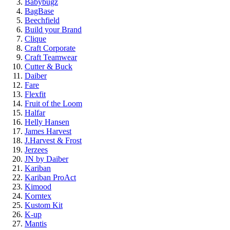
Babybugz
BagBase
Beechfield
Build your Brand
Clique
Craft Corporate
Craft Teamwear
Cutter & Buck
Daiber
Fare
Flexfit
Fruit of the Loom
Halfar
Helly Hansen
James Harvest
J.Harvest & Frost
Jerzees
JN by Daiber
Kariban
Kariban ProAct
Kimood
Korntex
Kustom Kit
K-up
Mantis