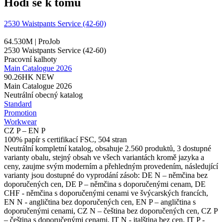
Hodí se k tomu
2530 Waistpants Service (42-60)
64.530M | ProJob
2530 Waistpants Service (42-60)
Pracovní kalhoty
Main Catalogue 2026
90.26HK
NEW
Main Catalogue 2026
Neutrální obecný katalog
Standard
Promotion
Workwear
CZ P – EN P
100% papír s certifikací FSC, 504 stran
Neutrální kompletní katalog, obsahuje 2.560 produktů, 3 dostupné
varianty obalu, stejný obsah ve všech variantách kromě jazyka a
ceny, zaujme svým moderním a přehledným provedením, následující
varianty jsou dostupné do vyprodání zásob: DE N – němčina bez
doporučených cen, DE P – němčina s doporučenými cenam, DE
CHF - němčina s doporučenými cenami ve švýcarských francích,
EN N - angličtina bez doporučených cen, EN P – angličtina s
doporučenými cenami, CZ N – čeština bez doporučených cen, CZ P
– čeština s doporučenými cenami, IT N - italština bez cen, IT P -