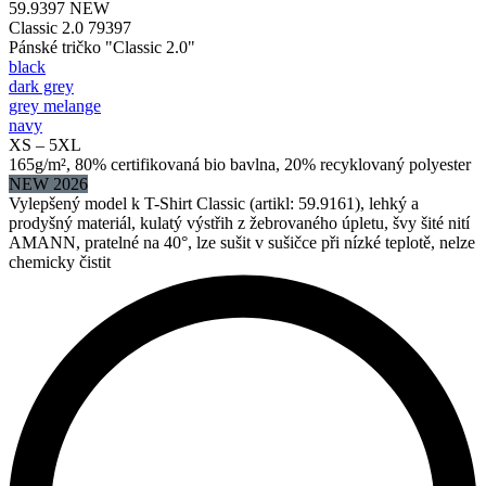
59.9397
NEW
Classic 2.0 79397
Pánské tričko "Classic 2.0"
black
dark grey
grey melange
navy
XS – 5XL
165g/m², 80% certifikovaná bio bavlna, 20% recyklovaný polyester
NEW 2026
Vylepšený model k T-Shirt Classic (artikl: 59.9161), lehký a
prodyšný materiál, kulatý výstřih z žebrovaného úpletu, švy šité nití
AMANN, pratelné na 40°, lze sušit v sušičce při nízké teplotě, nelze
chemicky čistit