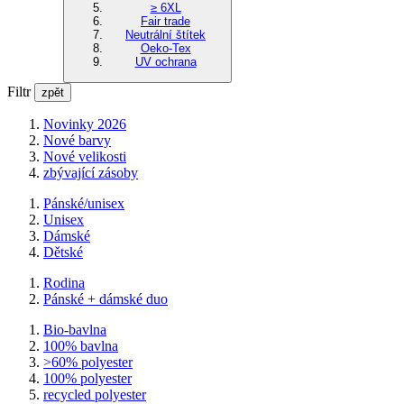
≥ 6XL
Fair trade
Neutrální štítek
Oeko-Tex
UV ochrana
Filtr
zpět
Novinky 2026
Nové barvy
Nové velikosti
zbývající zásoby
Pánské/unisex
Unisex
Dámské
Dětské
Rodina
Pánské + dámské duo
Bio-bavlna
100% bavlna
>60% polyester
100% polyester
recycled polyester