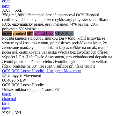
orion
navy
XXS – 5XL
350g/m², 80% předepraná česaná prstencová OCS Blended
certifikovaná bio bavlna, 20% recyklovaný polyester s certifikací
RCS, enzymaticky prané, grey melange: 74% bavlna, 20%
polyester, 6% viskóza
heavy
combed
60°
neutral label
NEW 2026
Podšitá kapuce s plochou šňůrkou tón v tónu, krční lemovka se
vzorem rybí kosti tón v tónu, půlměsícová podsádka na krku, 2x1
žebrované manžety a lem, klokaní kapsa, měkké na omak, uvnitř
počesaná, certifikovaná veganská výroba bez živočišných přísad,
výpočet LCA (Life Cycle Assessment) pro vyhodnocení dopadu na
životní prostředí během celého životního cyklu, neutrální velikostní
štítek, pratelné na 60°, lze sušit v sušičce při nízké teplotě
OCS RCS Loose Hoodie | Untagged Movement
66.4020
NEW
OCS RCS Loose Hoodie
Unisex mikina s kapucí "Loose Fit"
black
charcoal
birch
navy
XXS – 3XL