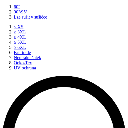
60°
90°/95°
Lze sušit v sušičce
≤ XS
≥ 3XL
≥ 4XL
≥ 5XL
≥ 6XL
Fair trade
Neutrální štítek
Oeko-Tex
UV ochrana