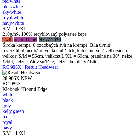
red/​white
pink/​white
sky/​white
royal/​white
navy/​white
S/M – L/XL
210g/m², 100% recyklovaný polyester-kepr
Twill
neutral label
NEW 2026
Široká krempa, 8 ozdobných švů na krempě, Bílá uvnitř,
reverzibilní, neutrální velikostní štítek, k dostání ve 2 velikostech,
velikost S/M = 56cm, velikost L/XL = 60cm, pratelné na 30°, nelze
žehlit, nelze sušit v sušičce, nelze chemicky čistit
RC 986X | Result Headwear
28.986X
NEW
RC 986X
Klobouk "Bound Edge"
white
black
grey
kelly green
red
royal
navy
S/M – L/XL