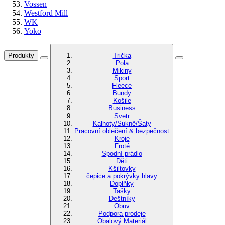
Vossen
Westford Mill
WK
Yoko
Produkty
Trička
Pola
Mikiny
Sport
Fleece
Bundy
Košile
Business
Svetr
Kalhoty/Sukně/Šaty
Pracovní oblečení & bezpečnost
Kroje
Froté
Spodní prádlo
Děti
Kšiltovky
čepice a pokrývky hlavy
Doplňky
Tašky
Deštníky
Obuv
Podpora prodeje
Obalový Materiál