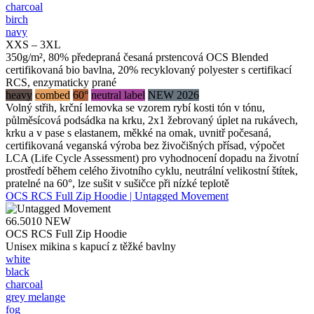
charcoal
birch
navy
XXS – 3XL
350g/m², 80% předepraná česaná prstencová OCS Blended
certifikovaná bio bavlna, 20% recyklovaný polyester s certifikací
RCS, enzymaticky prané
heavy
combed
60°
neutral label
NEW 2026
Volný střih, krční lemovka se vzorem rybí kosti tón v tónu,
půlměsícová podsádka na krku, 2x1 žebrovaný úplet na rukávech,
krku a v pase s elastanem, měkké na omak, uvnitř počesaná,
certifikovaná veganská výroba bez živočišných přísad, výpočet
LCA (Life Cycle Assessment) pro vyhodnocení dopadu na životní
prostředí během celého životního cyklu, neutrální velikostní štítek,
pratelné na 60°, lze sušit v sušičce při nízké teplotě
OCS RCS Full Zip Hoodie | Untagged Movement
66.5010
NEW
OCS RCS Full Zip Hoodie
Unisex mikina s kapucí z těžké bavlny
white
black
charcoal
grey melange
fog