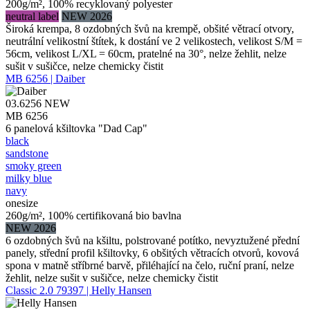
200g/m², 100% recyklovaný polyester
neutral label
NEW 2026
Široká krempa, 8 ozdobných švů na krempě, obšité větrací otvory,
neutrální velikostní štítek, k dostání ve 2 velikostech, velikost S/M =
56cm, velikost L/XL = 60cm, pratelné na 30°, nelze žehlit, nelze
sušit v sušičce, nelze chemicky čistit
MB 6256 | Daiber
03.6256
NEW
MB 6256
6 panelová kšiltovka "Dad Cap"
black
sandstone
smoky green
milky blue
navy
onesize
260g/m², 100% certifikovaná bio bavlna
NEW 2026
6 ozdobných švů na kšiltu, polstrované potítko, nevyztužené přední
panely, střední profil kšiltovky, 6 obšitých větracích otvorů, kovová
spona v matně stříbrné barvě, přiléhající na čelo, ruční praní, nelze
žehlit, nelze sušit v sušičce, nelze chemicky čistit
Classic 2.0 79397 | Helly Hansen