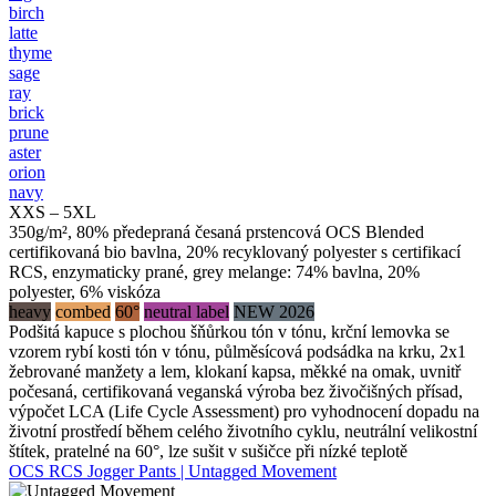
birch
latte
thyme
sage
ray
brick
prune
aster
orion
navy
XXS – 5XL
350g/m², 80% předepraná česaná prstencová OCS Blended
certifikovaná bio bavlna, 20% recyklovaný polyester s certifikací
RCS, enzymaticky prané, grey melange: 74% bavlna, 20%
polyester, 6% viskóza
heavy
combed
60°
neutral label
NEW 2026
Podšitá kapuce s plochou šňůrkou tón v tónu, krční lemovka se
vzorem rybí kosti tón v tónu, půlměsícová podsádka na krku, 2x1
žebrované manžety a lem, klokaní kapsa, měkké na omak, uvnitř
počesaná, certifikovaná veganská výroba bez živočišných přísad,
výpočet LCA (Life Cycle Assessment) pro vyhodnocení dopadu na
životní prostředí během celého životního cyklu, neutrální velikostní
štítek, pratelné na 60°, lze sušit v sušičce při nízké teplotě
OCS RCS Jogger Pants | Untagged Movement