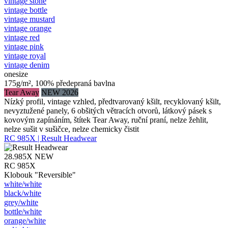
vintage stone
vintage bottle
vintage mustard
vintage orange
vintage red
vintage pink
vintage royal
vintage denim
onesize
175g/m², 100% předepraná bavlna
Tear Away
NEW 2026
Nízký profil, vintage vzhled, předtvarovaný kšilt, recyklovaný kšilt,
nevyztužené panely, 6 obšitých větracích otvorů, látkový pásek s
kovovým zapínáním, štítek Tear Away, ruční praní, nelze žehlit,
nelze sušit v sušičce, nelze chemicky čistit
RC 985X | Result Headwear
28.985X
NEW
RC 985X
Klobouk "Reversible"
white/​white
black/​white
grey/​white
bottle/​white
orange/​white