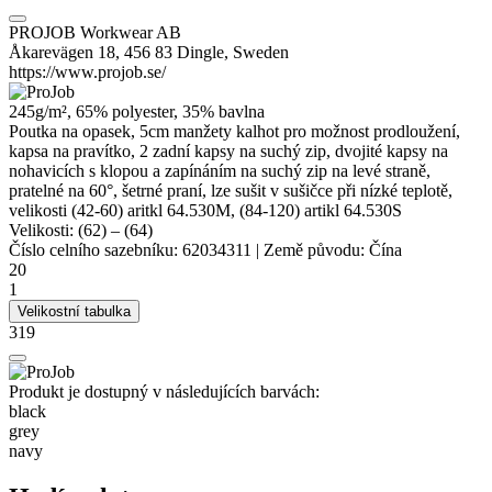
PROJOB Workwear AB
Åkarevägen 18, 456 83 Dingle, Sweden
https://www.projob.se/
245g/m², 65%
polyester
, 35% bavlna
Poutka na opasek, 5cm manžety kalhot pro možnost prodloužení,
kapsa na pravítko, 2 zadní kapsy na suchý zip, dvojité kapsy na
nohavicích s klopou a zapínáním na suchý zip na levé straně,
pratelné na 60°, šetrné praní, lze sušit v sušičce při nízké teplotě,
velikosti (42-60) aritkl 64.530M, (84-120) artikl 64.530S
Velikosti:
(62)
–
(64)
Číslo celního sazebníku:
62034311
|
Země původu:
Čína
20
1
Velikostní tabulka
319
Produkt je dostupný v následujících barvách:
black
grey
navy