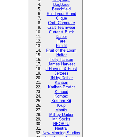
BagBase
Beechfield
Build your Brand
Clique
Craft Corporate
Craft Teamwear
Cutter & Buck
Daiber
Fare
Flexfit
Fruit of the Loom
Halfar
Helly Hansen
James Harvest
J.Harvest & Frost
Jerzees
JN by Daiber
Kariban
Kariban ProAct
Kimood
Korntex
Kustom Kit
K-up
Mantis
MB by Daiber
Mr. Socks
NEOBLU
Neutral
New Morning Studios