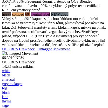
350g/m², 80% předepraná česaná prstencová OCS Blended
certifikovaná bio bavlna, 20% recyklovaný polyester s certifikací
RCS, enzymaticky prané
heavy
combed
60°
neutral label
NEW 2026
Volný střih, podšitá kapuce s plochou šňůrkou tón v tónu, krční
lemovka se vzorem rybí kosti tón v tónu, půlměsícová podsádka na
krku, 2x1 žebrované manžety a lem, klokaní kapsa, měkké na omak,
uvnitř počesaná, certifikovaná veganská výroba bez živočišných
přísad, výpočet LCA (Life Cycle Assessment) pro vyhodnocení
dopadu na životní prostředí během celého životního cyklu, neutrální
velikostní štítek, pratelné na 60°, lze sušit v sušičce při nízké teplotě
OCS RCS Crewneck | Untagged Movement
66.3010
NEW
OCS RCS Crewneck
Těžká unisex mikina
white
black
charcoal
grey melange
fog
birch
latte
thyme
sage