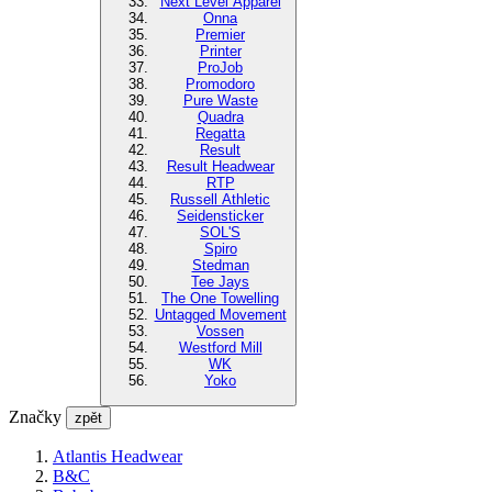
Next Level Apparel
Onna
Premier
Printer
ProJob
Promodoro
Pure Waste
Quadra
Regatta
Result
Result Headwear
RTP
Russell Athletic
Seidensticker
SOL'S
Spiro
Stedman
Tee Jays
The One Towelling
Untagged Movement
Vossen
Westford Mill
WK
Yoko
Značky
zpět
Atlantis Headwear
B&C