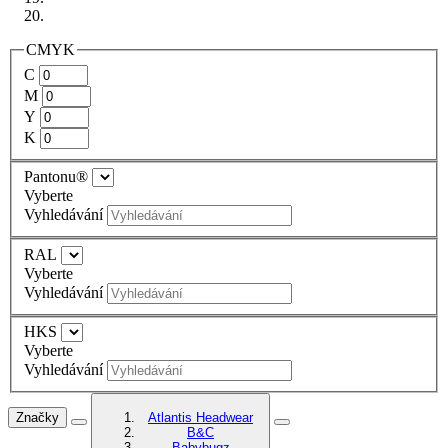
CMYK
C
M
Y
K
Pantonu®
Vyberte
Vyhledávání
RAL
Vyberte
Vyhledávání
HKS
Vyberte
Vyhledávání
Značky
Atlantis Headwear
B&C
Babybugz