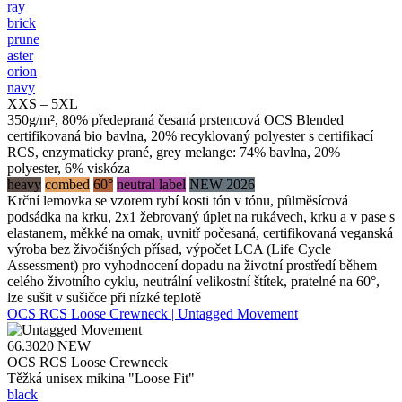
ray
brick
prune
aster
orion
navy
XXS – 5XL
350g/m², 80% předepraná česaná prstencová OCS Blended
certifikovaná bio bavlna, 20% recyklovaný polyester s certifikací
RCS, enzymaticky prané, grey melange: 74% bavlna, 20%
polyester, 6% viskóza
heavy
combed
60°
neutral label
NEW 2026
Krční lemovka se vzorem rybí kosti tón v tónu, půlměsícová
podsádka na krku, 2x1 žebrovaný úplet na rukávech, krku a v pase s
elastanem, měkké na omak, uvnitř počesaná, certifikovaná veganská
výroba bez živočišných přísad, výpočet LCA (Life Cycle
Assessment) pro vyhodnocení dopadu na životní prostředí během
celého životního cyklu, neutrální velikostní štítek, pratelné na 60°,
lze sušit v sušičce při nízké teplotě
OCS RCS Loose Crewneck | Untagged Movement
66.3020
NEW
OCS RCS Loose Crewneck
Těžká unisex mikina "Loose Fit"
black