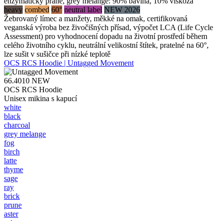
enzymaticky prané, grey melange: 90% bavlna, 10% viskóza
heavy
combed
60°
neutral label
NEW 2026
Žebrovaný límec a manžety, měkké na omak, certifikovaná
veganská výroba bez živočišných přísad, výpočet LCA (Life Cycle
Assessment) pro vyhodnocení dopadu na životní prostředí během
celého životního cyklu, neutrální velikostní štítek, pratelné na 60°,
lze sušit v sušičce při nízké teplotě
OCS RCS Hoodie | Untagged Movement
66.4010
NEW
OCS RCS Hoodie
Unisex mikina s kapucí
white
black
charcoal
grey melange
fog
birch
latte
thyme
sage
ray
brick
prune
aster