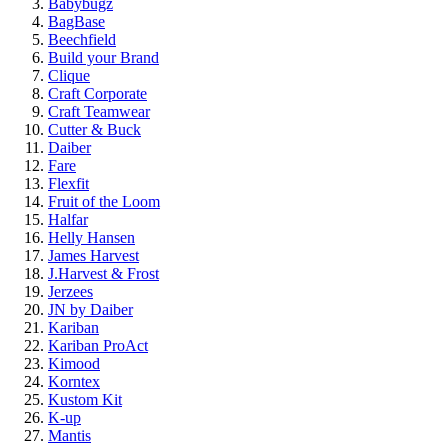
Babybugz
BagBase
Beechfield
Build your Brand
Clique
Craft Corporate
Craft Teamwear
Cutter & Buck
Daiber
Fare
Flexfit
Fruit of the Loom
Halfar
Helly Hansen
James Harvest
J.Harvest & Frost
Jerzees
JN by Daiber
Kariban
Kariban ProAct
Kimood
Korntex
Kustom Kit
K-up
Mantis