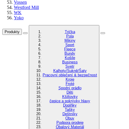
Vossen
Westford Mill
WK
Yoko
Produkty
Trička
Pola
Mikiny
Sport
Fleece
Bundy
Košile
Business
Svetr
Kalhoty/Sukně/Šaty
Pracovní oblečení & bezpečnost
Kroje
Froté
Spodní prádlo
Děti
Kšiltovky
čepice a pokrývky hlavy
Doplňky
Tašky
Deštníky
Obuv
Podpora prodeje
Obalový Materiál