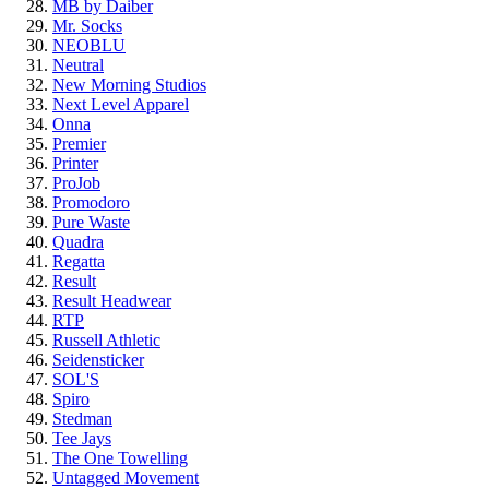
MB by Daiber
Mr. Socks
NEOBLU
Neutral
New Morning Studios
Next Level Apparel
Onna
Premier
Printer
ProJob
Promodoro
Pure Waste
Quadra
Regatta
Result
Result Headwear
RTP
Russell Athletic
Seidensticker
SOL'S
Spiro
Stedman
Tee Jays
The One Towelling
Untagged Movement