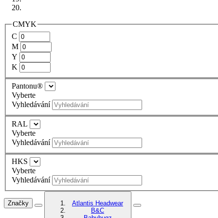
CMYK
C
M
Y
K
Pantonu®
Vyberte
Vyhledávání
RAL
Vyberte
Vyhledávání
HKS
Vyberte
Vyhledávání
Značky
Atlantis Headwear
B&C
Babybugz