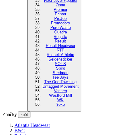
Next Level Apparel
Onna
Premier
Printer
ProJob
Promodoro
Pure Waste
Quadra
Regatta
Result
Result Headwear
RTP
Russell Athletic
Seidensticker
SOL'S
Spiro
Stedman
Tee Jays
The One Towelling
Untagged Movement
Vossen
Westford Mill
WK
Yoko
Značky
zpět
Atlantis Headwear
B&C