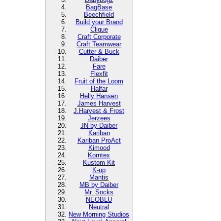
BagBase
Beechfield
Build your Brand
Clique
Craft Corporate
Craft Teamwear
Cutter & Buck
Daiber
Fare
Flexfit
Fruit of the Loom
Halfar
Helly Hansen
James Harvest
J.Harvest & Frost
Jerzees
JN by Daiber
Kariban
Kariban ProAct
Kimood
Korntex
Kustom Kit
K-up
Mantis
MB by Daiber
Mr. Socks
NEOBLU
Neutral
New Morning Studios