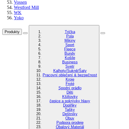
Vossen
Westford Mill
WK
Yoko
Produkty
Trička
Pola
Mikiny
Sport
Fleece
Bundy
Košile
Business
Svetr
Kalhoty/Sukně/Šaty
Pracovní oblečení & bezpečnost
Kroje
Froté
Spodní prádlo
Děti
Kšiltovky
čepice a pokrývky hlavy
Doplňky
Tašky
Deštníky
Obuv
Podpora prodeje
Obalový Materiál