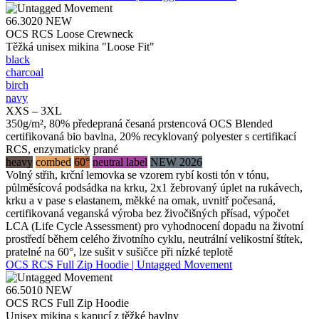
66.3020
NEW
OCS RCS Loose Crewneck
Těžká unisex mikina "Loose Fit"
black
charcoal
birch
navy
XXS – 3XL
350g/m², 80% předepraná česaná prstencová OCS Blended
certifikovaná bio bavlna, 20% recyklovaný polyester s certifikací
RCS, enzymaticky prané
heavy
combed
60°
neutral label
NEW 2026
Volný střih, krční lemovka se vzorem rybí kosti tón v tónu,
půlměsícová podsádka na krku, 2x1 žebrovaný úplet na rukávech,
krku a v pase s elastanem, měkké na omak, uvnitř počesaná,
certifikovaná veganská výroba bez živočišných přísad, výpočet
LCA (Life Cycle Assessment) pro vyhodnocení dopadu na životní
prostředí během celého životního cyklu, neutrální velikostní štítek,
pratelné na 60°, lze sušit v sušičce při nízké teplotě
OCS RCS Full Zip Hoodie | Untagged Movement
66.5010
NEW
OCS RCS Full Zip Hoodie
Unisex mikina s kapucí z těžké bavlny