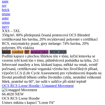
sage
ray
brick
prune
aster
orion
navy
XXS – 5XL
350g/m², 80% předepraná česaná prstencová OCS Blended
certifikovaná bio bavlna, 20% recyklovaný polyester s certifikací
RCS, enzymaticky prané, grey melange: 74% bavlna, 20%
polyester, 6% viskóza
heavy
combed
60°
neutral label
NEW 2026
Podšitá kapuce s plochou šňůrkou tón v tónu, krční lemovka se
vzorem rybí kosti tón v tónu, půlměsícová podsádka na krku, 2x1
žebrované manžety a lem, klokaní kapsa, měkké na omak, uvnitř
počesaná, certifikovaná veganská výroba bez živočišných přísad,
výpočet LCA (Life Cycle Assessment) pro vyhodnocení dopadu na
životní prostředí během celého životního cyklu, neutrální velikostní
štítek, pratelné na 60°, lze sušit v sušičce při nízké teplotě
OCS RCS Loose Hoodie | Untagged Movement
66.4020
NEW
OCS RCS Loose Hoodie
Unisex mikina s kapucí "Loose Fit"