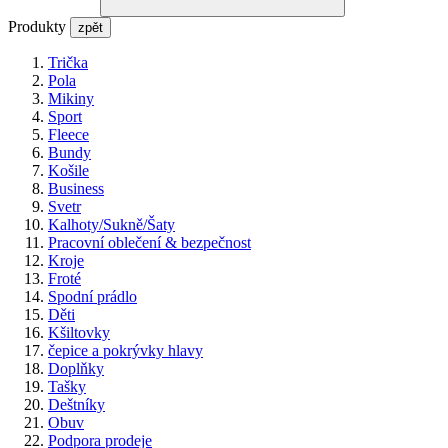
Produkty
zpět
Trička
Pola
Mikiny
Sport
Fleece
Bundy
Košile
Business
Svetr
Kalhoty/Sukně/Šaty
Pracovní oblečení & bezpečnost
Kroje
Froté
Spodní prádlo
Děti
Kšiltovky
čepice a pokrývky hlavy
Doplňky
Tašky
Deštníky
Obuv
Podpora prodeje