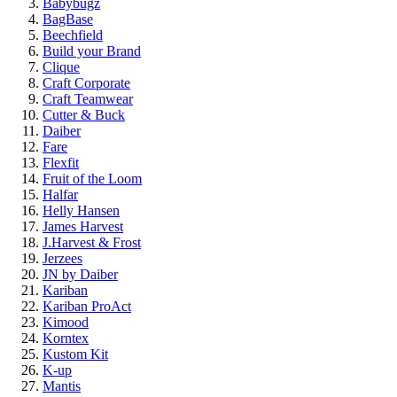
Babybugz
BagBase
Beechfield
Build your Brand
Clique
Craft Corporate
Craft Teamwear
Cutter & Buck
Daiber
Fare
Flexfit
Fruit of the Loom
Halfar
Helly Hansen
James Harvest
J.Harvest & Frost
Jerzees
JN by Daiber
Kariban
Kariban ProAct
Kimood
Korntex
Kustom Kit
K-up
Mantis