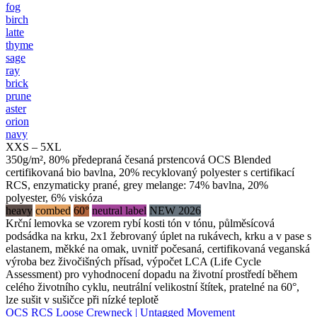
fog
birch
latte
thyme
sage
ray
brick
prune
aster
orion
navy
XXS – 5XL
350g/m², 80% předepraná česaná prstencová OCS Blended
certifikovaná bio bavlna, 20% recyklovaný polyester s certifikací
RCS, enzymaticky prané, grey melange: 74% bavlna, 20%
polyester, 6% viskóza
heavy
combed
60°
neutral label
NEW 2026
Krční lemovka se vzorem rybí kosti tón v tónu, půlměsícová
podsádka na krku, 2x1 žebrovaný úplet na rukávech, krku a v pase s
elastanem, měkké na omak, uvnitř počesaná, certifikovaná veganská
výroba bez živočišných přísad, výpočet LCA (Life Cycle
Assessment) pro vyhodnocení dopadu na životní prostředí během
celého životního cyklu, neutrální velikostní štítek, pratelné na 60°,
lze sušit v sušičce při nízké teplotě
OCS RCS Loose Crewneck | Untagged Movement