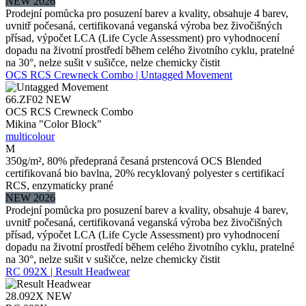
NEW 2026
Prodejní pomůcka pro posuzení barev a kvality, obsahuje 4 barev,
uvnitř počesaná, certifikovaná veganská výroba bez živočišných
přísad, výpočet LCA (Life Cycle Assessment) pro vyhodnocení
dopadu na životní prostředí během celého životního cyklu, pratelné
na 30°, nelze sušit v sušičce, nelze chemicky čistit
OCS RCS Crewneck Combo | Untagged Movement
66.ZF02
NEW
OCS RCS Crewneck Combo
Mikina "Color Block"
multicolour
M
350g/m², 80% předepraná česaná prstencová OCS Blended
certifikovaná bio bavlna, 20% recyklovaný polyester s certifikací
RCS, enzymaticky prané
NEW 2026
Prodejní pomůcka pro posuzení barev a kvality, obsahuje 4 barev,
uvnitř počesaná, certifikovaná veganská výroba bez živočišných
přísad, výpočet LCA (Life Cycle Assessment) pro vyhodnocení
dopadu na životní prostředí během celého životního cyklu, pratelné
na 30°, nelze sušit v sušičce, nelze chemicky čistit
RC 092X | Result Headwear
28.092X
NEW