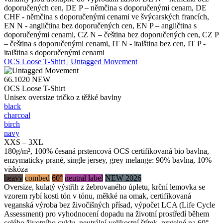
doporučených cen, DE P – němčina s doporučenými cenam, DE
CHF - němčina s doporučenými cenami ve švýcarských francích,
EN N - angličtina bez doporučených cen, EN P – angličtina s
doporučenými cenami, CZ N – čeština bez doporučených cen, CZ P
– čeština s doporučenými cenami, IT N - italština bez cen, IT P -
italština s doporučenými cenami
OCS Loose T-Shirt | Untagged Movement
66.1020
NEW
OCS Loose T-Shirt
Unisex oversize tričko z těžké bavlny
black
charcoal
birch
navy
XXS – 3XL
180g/m², 100% česaná prstencová OCS certifikovaná bio bavlna,
enzymaticky prané, single jersey, grey melange: 90% bavlna, 10%
viskóza
heavy
combed
60°
neutral label
NEW 2026
Oversize, kulatý výstřih z žebrovaného úpletu, krční lemovka se
vzorem rybí kosti tón v tónu, měkké na omak, certifikovaná
veganská výroba bez živočišných přísad, výpočet LCA (Life Cycle
Assessment) pro vyhodnocení dopadu na životní prostředí během
celého životního cyklu, neutrální velikostní štítek, pratelné na 60°,