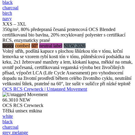
black
charcoal
birch
navy
XXS – 3XL
350g/m², 80% předepraná česaná prstencová OCS Blended
certifikovaná bio bavlna, 20% recyklovaný polyester s certifikací
RCS, enzymaticky prané
heavy
combed
60°
neutral label
NEW 2026
Volný střih, podšitá kapuce s plochou šňůrkou tón v tónu, krční
lemovka se vzorem rybí kosti tón v tónu, půlměsícová podsádka na
krku, 2x1 žebrované manžety a lem, klokaní kapsa, měkké na omak,
uvnitř počesaná, certifikovaná veganská výroba bez živočišných
přísad, výpočet LCA (Life Cycle Assessment) pro vyhodnocení
dopadu na životní prostředí během celého životního cyklu, neutrální
velikostní štítek, pratelné na 60°, lze sušit v sušičce při nízké teplotě
OCS RCS Crewneck | Untagged Movement
66.3010
NEW
OCS RCS Crewneck
Těžká unisex mikina
white
black
charcoal
grey melange