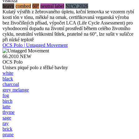
viskóza
heavy
combed
60°
neutral label
NEW 2026
Kulatý výstřih z žebrovaného úpletu, krční lemovka se vzorem rybí
kosti tón v tónu, měkké na omak, certifikovaná veganská výroba
bez živočišných přísad, výpočet LCA (Life Cycle Assessment) pro
vyhodnocení dopadu na životní prostředí během celého životního
cyklu, neutrální velikostní štítek, pratelné na 60°, lze sušit v sušičce
při nízké teplotě
OCS Polo | Untagged Movement
66.2010
NEW
OCS Polo
Unisex piqué polo z těžké bavlny
white
black
charcoal
grey melange
fog
birch
latte
thyme
sage
ray
brick
prune