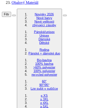
Obalový Materiál
Filtr
Novinky 2026
Nové barvy
Nové velikosti
zbývající zásoby
Pánské/unisex
Unisex
Dámské
Dětské
Rodina
Pánské + dámské duo
Bio-bavlna
100% bavlna
>60% polyester
100% polyester
recycled polyester
60°
90°/95°
Lze sušit v sušičce
≤ XS
≥ 3XL
≥ 4XL
≥ 5XL