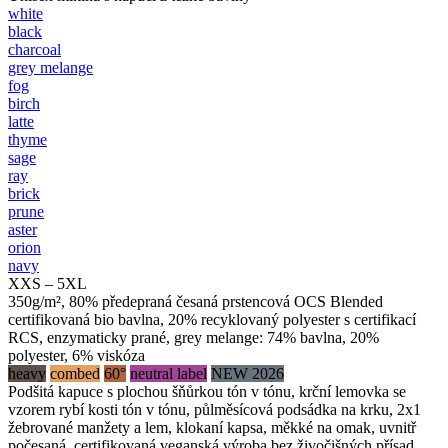
white
black
charcoal
grey melange
fog
birch
latte
thyme
sage
ray
brick
prune
aster
orion
navy
XXS – 5XL
350g/m², 80% předepraná česaná prstencová OCS Blended
certifikovaná bio bavlna, 20% recyklovaný polyester s certifikací
RCS, enzymaticky prané, grey melange: 74% bavlna, 20%
polyester, 6% viskóza
heavy
combed
60°
neutral label
NEW 2026
Podšitá kapuce s plochou šňůrkou tón v tónu, krční lemovka se
vzorem rybí kosti tón v tónu, půlměsícová podsádka na krku, 2x1
žebrované manžety a lem, klokaní kapsa, měkké na omak, uvnitř
počesaná, certifikovaná veganská výroba bez živočišných přísad,