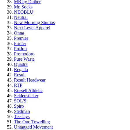
MB by Daiber
Mr. Socks
NEOBLU
Neutral
New Morning Studios
Next Level Apparel
Onna
Premier
Printer
ProJob
Promodoro
Pure Waste
Quadra
Regatta
Result
Result Headwear
RTP
Russell Athletic
Seidensticker
SOL'S
Spiro
Stedman
Tee Jays
The One Towelling
Untagged Movement