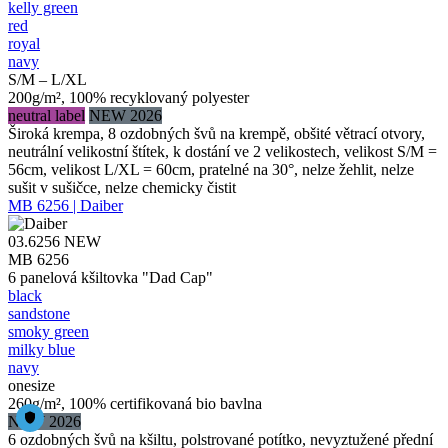
kelly green
red
royal
navy
S/M – L/XL
200g/m², 100% recyklovaný polyester
neutral label
NEW 2026
Široká krempa, 8 ozdobných švů na krempě, obšité větrací otvory,
neutrální velikostní štítek, k dostání ve 2 velikostech, velikost S/M =
56cm, velikost L/XL = 60cm, pratelné na 30°, nelze žehlit, nelze
sušit v sušičce, nelze chemicky čistit
MB 6256 | Daiber
03.6256
NEW
MB 6256
6 panelová kšiltovka "Dad Cap"
black
sandstone
smoky green
milky blue
navy
onesize
260g/m², 100% certifikovaná bio bavlna
NEW 2026
6 ozdobných švů na kšiltu, polstrované potítko, nevyztužené přední