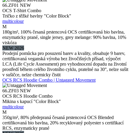
66.ZF01
NEW
OCS T-Shirt Combo
Tričko z těžké bavlny "Color Block"
multicolour
M
180g/m², 100% česaná prstencová OCS certifikovaná bio bavlna,
enzymaticky prané, single jersey, grey melange: 90% bavlna, 10%
viskóza
NEW 2026
Prodejní pomůcka pro posuzení barev a kvality, obsahuje 9 barev,
certifikovaná veganská výroba bez živočišných přísad, výpočet
LCA (Life Cycle Assessment) pro vyhodnocení dopadu na životní
prostředí během celého životního cyklu, pratelné na 30°, nelze sušit
v sušičce, nelze chemicky čistit
OCS RCS Hoodie Combo | Untagged Movement
66.ZF03
NEW
OCS RCS Hoodie Combo
Mikina s kapucí "Color Block"
multicolour
M
350g/m², 80% předepraná česaná prstencová OCS Blended
certifikovaná bio bavlna, 20% recyklovaný polyester s certifikací
RCS, enzymaticky prané