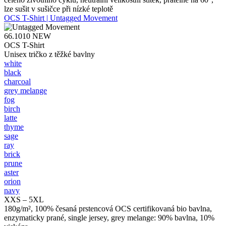
lze sušit v sušičce při nízké teplotě
OCS T-Shirt | Untagged Movement
66.1010
NEW
OCS T-Shirt
Unisex tričko z těžké bavlny
white
black
charcoal
grey melange
fog
birch
latte
thyme
sage
ray
brick
prune
aster
orion
navy
XXS – 5XL
180g/m², 100% česaná prstencová OCS certifikovaná bio bavlna,
enzymaticky prané, single jersey, grey melange: 90% bavlna, 10%