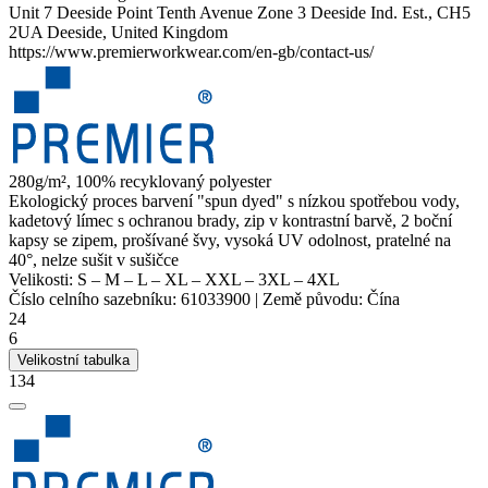
Unit 7 Deeside Point Tenth Avenue Zone 3 Deeside Ind. Est., CH5
2UA Deeside, United Kingdom
https://www.premierworkwear.com/en-gb/contact-us/
280g/m², 100% recyklovaný
polyester
Ekologický proces barvení "spun dyed" s nízkou spotřebou vody,
kadetový límec s ochranou brady, zip v kontrastní barvě, 2 boční
kapsy se zipem, prošívané švy, vysoká UV odolnost, pratelné na
40°, nelze sušit v sušičce
Velikosti:
S
–
M
–
L
–
XL
–
XXL
–
3XL
–
4XL
Číslo celního sazebníku:
61033900
|
Země původu:
Čína
24
6
Velikostní tabulka
134