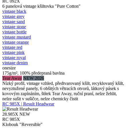
RC 092X
6 panelová vintage kšiltovka "Pure Cotton"
vintage black
vintage grey
vintage sand
vintage stone
vintage bottle
vintage mustard
vintage orange
vintage red
vintage pink
vintage royal
vintage denim
onesize
175g/m², 100% předepraná bavlna
Tear Away
NEW 2026
Nízký profil, vintage vzhled, předtvarovaný kšilt, recyklovaný kšilt,
nevyztužené panely, 6 obšitých větracích otvorů, látkový pásek s
kovovým zapínáním, štítek Tear Away, ruční praní, nelze žehlit,
nelze sušit v sušičce, nelze chemicky čistit
RC 985X | Result Headwear
28.985X
NEW
RC 985X
Klobouk "Reversible"