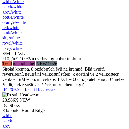
white/​white
black/​white
grey/​white
bottle/​white
orange/​white
red/​white
pink/​white
sky/​white
royal/​white
navy/​white
S/M – L/XL
210g/m², 100% recyklovaný polyester-kepr
Twill
neutral label
NEW 2026
Široká krempa, 8 ozdobných švů na krempě, Bílá uvnitř,
reverzibilní, neutrální velikostní štítek, k dostání ve 2 velikostech,
velikost S/M = 56cm, velikost L/XL = 60cm, pratelné na 30°, nelze
žehlit, nelze sušit v sušičce, nelze chemicky čistit
RC 986X | Result Headwear
28.986X
NEW
RC 986X
Klobouk "Bound Edge"
white
black
grey