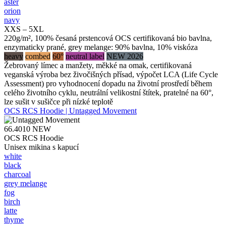
aster
orion
navy
XXS – 5XL
220g/m², 100% česaná prstencová OCS certifikovaná bio bavlna,
enzymaticky prané, grey melange: 90% bavlna, 10% viskóza
heavy
combed
60°
neutral label
NEW 2026
Žebrovaný límec a manžety, měkké na omak, certifikovaná
veganská výroba bez živočišných přísad, výpočet LCA (Life Cycle
Assessment) pro vyhodnocení dopadu na životní prostředí během
celého životního cyklu, neutrální velikostní štítek, pratelné na 60°,
lze sušit v sušičce při nízké teplotě
OCS RCS Hoodie | Untagged Movement
66.4010
NEW
OCS RCS Hoodie
Unisex mikina s kapucí
white
black
charcoal
grey melange
fog
birch
latte
thyme