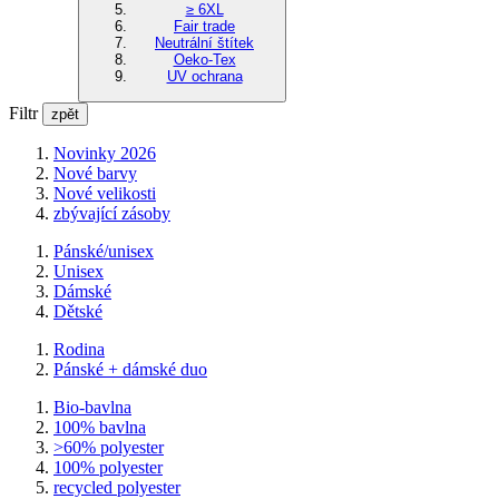
≥ 6XL
Fair trade
Neutrální štítek
Oeko-Tex
UV ochrana
Filtr
zpět
Novinky 2026
Nové barvy
Nové velikosti
zbývající zásoby
Pánské/unisex
Unisex
Dámské
Dětské
Rodina
Pánské + dámské duo
Bio-bavlna
100% bavlna
>60% polyester
100% polyester
recycled polyester