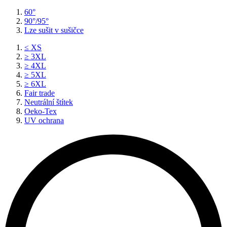
60°
90°/95°
Lze sušit v sušičce
≤ XS
≥ 3XL
≥ 4XL
≥ 5XL
≥ 6XL
Fair trade
Neutrální štítek
Oeko-Tex
UV ochrana