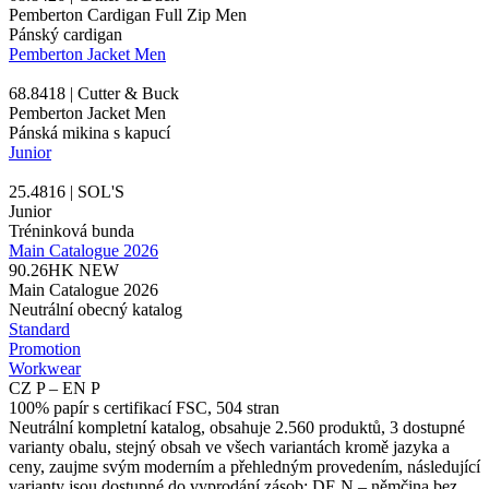
Pemberton Cardigan Full Zip Men
Pánský cardigan
Pemberton Jacket Men
68.8418 | Cutter & Buck
Pemberton Jacket Men
Pánská mikina s kapucí
Junior
25.4816 | SOL'S
Junior
Tréninková bunda
Main Catalogue 2026
90.26HK
NEW
Main Catalogue 2026
Neutrální obecný katalog
Standard
Promotion
Workwear
CZ P – EN P
100% papír s certifikací FSC, 504 stran
Neutrální kompletní katalog, obsahuje 2.560 produktů, 3 dostupné
varianty obalu, stejný obsah ve všech variantách kromě jazyka a
ceny, zaujme svým moderním a přehledným provedením, následující
varianty jsou dostupné do vyprodání zásob: DE N – němčina bez