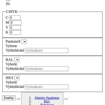
CMYK
C
M
Y
K
Pantonu®
Vyberte
Vyhledávání
RAL
Vyberte
Vyhledávání
HKS
Vyberte
Vyhledávání
Značky
Atlantis Headwear
B&C
Babybugz