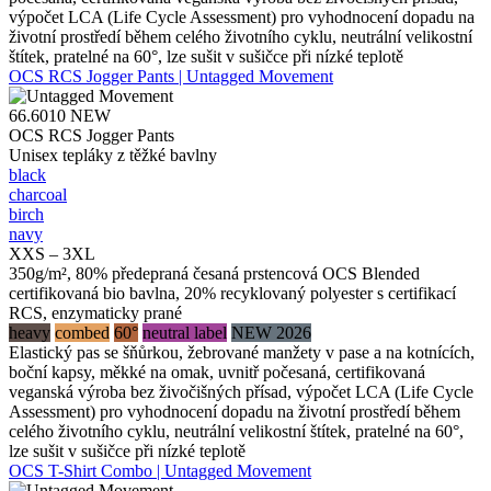
výpočet LCA (Life Cycle Assessment) pro vyhodnocení dopadu na
životní prostředí během celého životního cyklu, neutrální velikostní
štítek, pratelné na 60°, lze sušit v sušičce při nízké teplotě
OCS RCS Jogger Pants | Untagged Movement
66.6010
NEW
OCS RCS Jogger Pants
Unisex tepláky z těžké bavlny
black
charcoal
birch
navy
XXS – 3XL
350g/m², 80% předepraná česaná prstencová OCS Blended
certifikovaná bio bavlna, 20% recyklovaný polyester s certifikací
RCS, enzymaticky prané
heavy
combed
60°
neutral label
NEW 2026
Elastický pas se šňůrkou, žebrované manžety v pase a na kotnících,
boční kapsy, měkké na omak, uvnitř počesaná, certifikovaná
veganská výroba bez živočišných přísad, výpočet LCA (Life Cycle
Assessment) pro vyhodnocení dopadu na životní prostředí během
celého životního cyklu, neutrální velikostní štítek, pratelné na 60°,
lze sušit v sušičce při nízké teplotě
OCS T-Shirt Combo | Untagged Movement