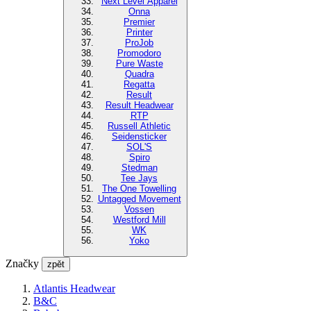
Next Level Apparel
Onna
Premier
Printer
ProJob
Promodoro
Pure Waste
Quadra
Regatta
Result
Result Headwear
RTP
Russell Athletic
Seidensticker
SOL'S
Spiro
Stedman
Tee Jays
The One Towelling
Untagged Movement
Vossen
Westford Mill
WK
Yoko
Značky
zpět
Atlantis Headwear
B&C