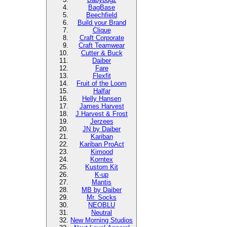
BagBase
Beechfield
Build your Brand
Clique
Craft Corporate
Craft Teamwear
Cutter & Buck
Daiber
Fare
Flexfit
Fruit of the Loom
Halfar
Helly Hansen
James Harvest
J.Harvest & Frost
Jerzees
JN by Daiber
Kariban
Kariban ProAct
Kimood
Korntex
Kustom Kit
K-up
Mantis
MB by Daiber
Mr. Socks
NEOBLU
Neutral
New Morning Studios