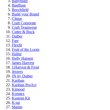
Babybugz
BagBase
Beechfield
Build your Brand
Clique
Craft Corporate
Craft Teamwear
Cutter & Buck
Daiber
Fare
Flexfit
Fruit of the Loom
Halfar
Helly Hansen
James Harvest
J.Harvest & Frost
Jerzees
JN by Daiber
Kariban
Kariban ProAct
Kimood
Korntex
Kustom Kit
K-up
Mantis