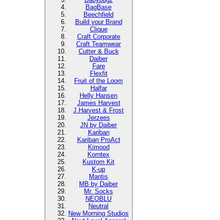
BagBase
Beechfield
Build your Brand
Clique
Craft Corporate
Craft Teamwear
Cutter & Buck
Daiber
Fare
Flexfit
Fruit of the Loom
Halfar
Helly Hansen
James Harvest
J.Harvest & Frost
Jerzees
JN by Daiber
Kariban
Kariban ProAct
Kimood
Korntex
Kustom Kit
K-up
Mantis
MB by Daiber
Mr. Socks
NEOBLU
Neutral
New Morning Studios