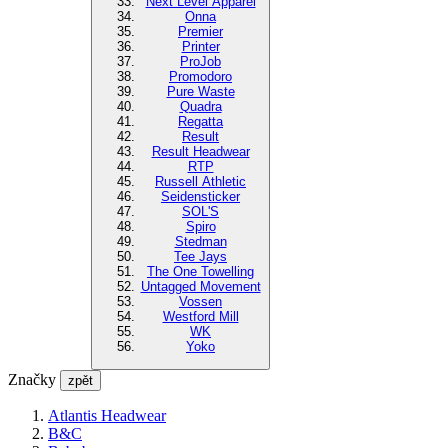
Next Level Apparel
Onna
Premier
Printer
ProJob
Promodoro
Pure Waste
Quadra
Regatta
Result
Result Headwear
RTP
Russell Athletic
Seidensticker
SOL'S
Spiro
Stedman
Tee Jays
The One Towelling
Untagged Movement
Vossen
Westford Mill
WK
Yoko
Značky
zpět
Atlantis Headwear
B&C