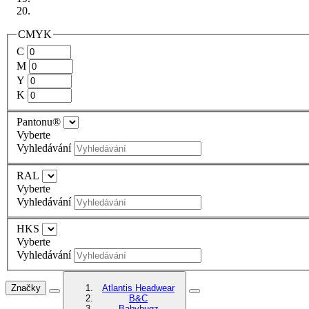
CMYK
C
M
Y
K
Pantonu®
Vyberte
Vyhledávání
RAL
Vyberte
Vyhledávání
HKS
Vyberte
Vyhledávání
Značky
Atlantis Headwear
B&C
Babybugz