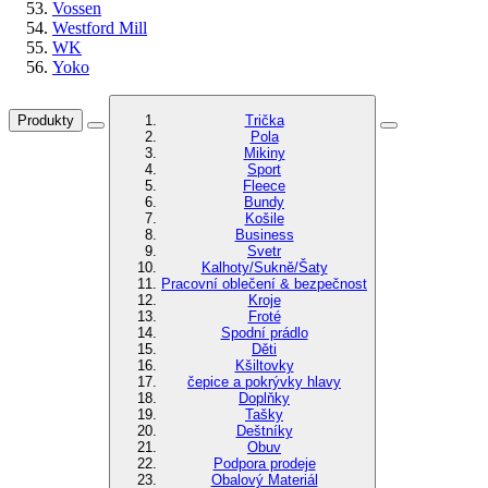
Vossen
Westford Mill
WK
Yoko
Produkty
Trička
Pola
Mikiny
Sport
Fleece
Bundy
Košile
Business
Svetr
Kalhoty/Sukně/Šaty
Pracovní oblečení & bezpečnost
Kroje
Froté
Spodní prádlo
Děti
Kšiltovky
čepice a pokrývky hlavy
Doplňky
Tašky
Deštníky
Obuv
Podpora prodeje
Obalový Materiál