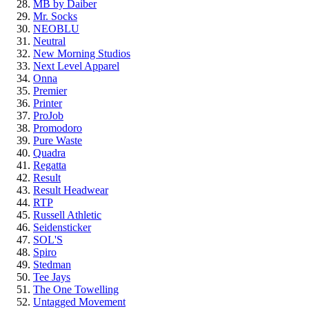
MB by Daiber
Mr. Socks
NEOBLU
Neutral
New Morning Studios
Next Level Apparel
Onna
Premier
Printer
ProJob
Promodoro
Pure Waste
Quadra
Regatta
Result
Result Headwear
RTP
Russell Athletic
Seidensticker
SOL'S
Spiro
Stedman
Tee Jays
The One Towelling
Untagged Movement