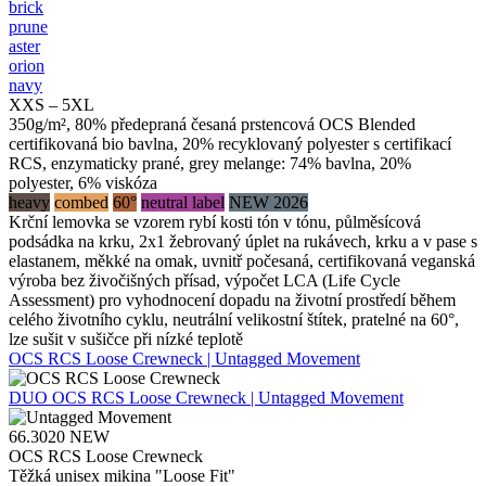
brick
prune
aster
orion
navy
XXS – 5XL
350g/m², 80% předepraná česaná prstencová OCS Blended
certifikovaná bio bavlna, 20% recyklovaný polyester s certifikací
RCS, enzymaticky prané, grey melange: 74% bavlna, 20%
polyester, 6% viskóza
heavy
combed
60°
neutral label
NEW 2026
Krční lemovka se vzorem rybí kosti tón v tónu, půlměsícová
podsádka na krku, 2x1 žebrovaný úplet na rukávech, krku a v pase s
elastanem, měkké na omak, uvnitř počesaná, certifikovaná veganská
výroba bez živočišných přísad, výpočet LCA (Life Cycle
Assessment) pro vyhodnocení dopadu na životní prostředí během
celého životního cyklu, neutrální velikostní štítek, pratelné na 60°,
lze sušit v sušičce při nízké teplotě
OCS RCS Loose Crewneck | Untagged Movement
DUO
OCS RCS Loose Crewneck | Untagged Movement
66.3020
NEW
OCS RCS Loose Crewneck
Těžká unisex mikina "Loose Fit"