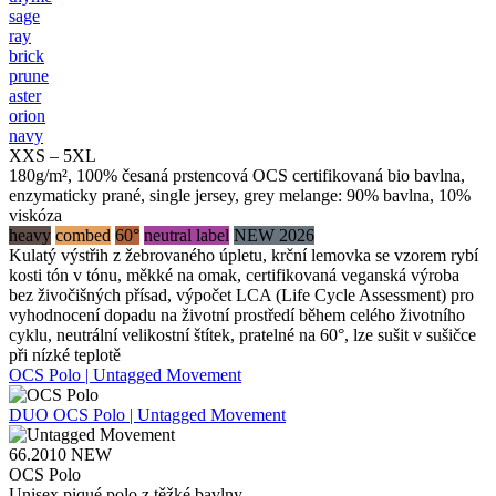
sage
ray
brick
prune
aster
orion
navy
XXS – 5XL
180g/m², 100% česaná prstencová OCS certifikovaná bio bavlna,
enzymaticky prané, single jersey, grey melange: 90% bavlna, 10%
viskóza
heavy
combed
60°
neutral label
NEW 2026
Kulatý výstřih z žebrovaného úpletu, krční lemovka se vzorem rybí
kosti tón v tónu, měkké na omak, certifikovaná veganská výroba
bez živočišných přísad, výpočet LCA (Life Cycle Assessment) pro
vyhodnocení dopadu na životní prostředí během celého životního
cyklu, neutrální velikostní štítek, pratelné na 60°, lze sušit v sušičce
při nízké teplotě
OCS Polo | Untagged Movement
DUO
OCS Polo | Untagged Movement
66.2010
NEW
OCS Polo
Unisex piqué polo z těžké bavlny