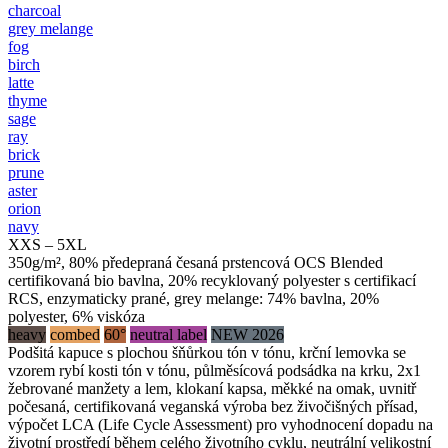
charcoal
grey melange
fog
birch
latte
thyme
sage
ray
brick
prune
aster
orion
navy
XXS – 5XL
350g/m², 80% předepraná česaná prstencová OCS Blended
certifikovaná bio bavlna, 20% recyklovaný polyester s certifikací
RCS, enzymaticky prané, grey melange: 74% bavlna, 20%
polyester, 6% viskóza
heavy
combed
60°
neutral label
NEW 2026
Podšitá kapuce s plochou šňůrkou tón v tónu, krční lemovka se
vzorem rybí kosti tón v tónu, půlměsícová podsádka na krku, 2x1
žebrované manžety a lem, klokaní kapsa, měkké na omak, uvnitř
počesaná, certifikovaná veganská výroba bez živočišných přísad,
výpočet LCA (Life Cycle Assessment) pro vyhodnocení dopadu na
životní prostředí během celého životního cyklu, neutrální velikostní