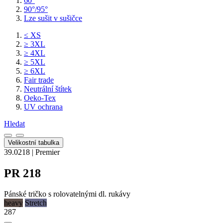
60°
90°/95°
Lze sušit v sušičce
≤ XS
≥ 3XL
≥ 4XL
≥ 5XL
≥ 6XL
Fair trade
Neutrální štítek
Oeko-Tex
UV ochrana
Hledat
Velikostní tabulka
39.0218 | Premier
PR 218
Pánské tričko s rolovatelnými dl. rukávy
heavy
Stretch
287