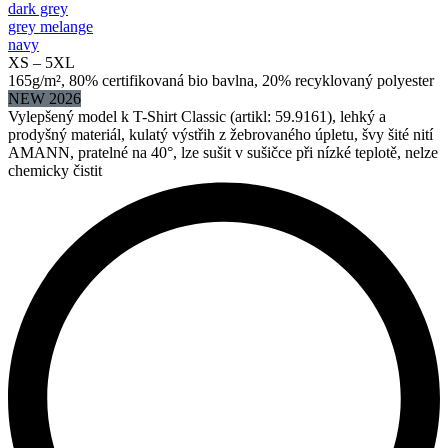
dark grey
grey melange
navy
XS – 5XL
165g/m², 80% certifikovaná bio bavlna, 20% recyklovaný polyester
NEW 2026
Vylepšený model k T-Shirt Classic (artikl: 59.9161), lehký a
prodyšný materiál, kulatý výstřih z žebrovaného úpletu, švy šité nití
AMANN, pratelné na 40°, lze sušit v sušičce při nízké teplotě, nelze
chemicky čistit