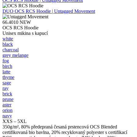
OCS RCS Hoodie | Untagged Movement
DUO
OCS RCS Hoodie | Untagged Movement
66.4010
NEW
OCS RCS Hoodie
Unisex mikina s kapucí
white
black
charcoal
grey melange
fog
birch
latte
thyme
sage
ray
brick
prune
aster
orion
navy
XXS – 5XL
350g/m², 80% předepraná česaná prstencová OCS Blended
certifikovaná bio bavlna, 20% recyklovaný polyester s certifikací