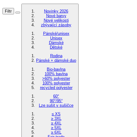
Filtr
Novinky 2026
Nové barvy
Nové velikosti
zbývající zásoby
Pánské/unisex
Unisex
Dámské
Dětské
Rodina
Pánské + dámské duo
Bio-bavlna
100% bavlna
>60% polyester
100% polyester
recycled polyester
60°
90°/95°
Lze sušit v sušičce
≤ XS
≥ 3XL
≥ 4XL
≥ 5XL
≥ 6XL
Fair trade