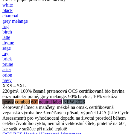
white
black
charcoal
grey melange
fog
birch
latte
thyme
sage
ray
brick
prune
aster
orion
navy
XXS – 5XL
220g/m², 100% česaná prstencová OCS certifikovaná bio bavlna,
enzymaticky prané, grey melange: 90% bavlna, 10% viskóza
heavy
combed
60°
neutral label
NEW 2026
Žebrovaný límec a manžety, měkké na omak, certifikovaná
veganská výroba bez živočišných přísad, výpočet LCA (Life Cycle
Assessment) pro vyhodnocení dopadu na životní prostředí během
celého životního cyklu, neutrální velikostní štítek, pratelné na 60°,
lze sušit v sušičce při nízké teplotě