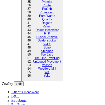
Premier
Printer
ProJob
Promodoro
Pure Waste
Quadra
Regatta
Result
Result Headwear
RTP
Russell Athletic
Seidensticker
SOL'S
Spiro
Stedman
Tee Jays
The One Towelling
Untagged Movement
Vossen
Westford Mill
WK
Yoko
Značky
zpět
Atlantis Headwear
B&C
Babybugz
BagBase