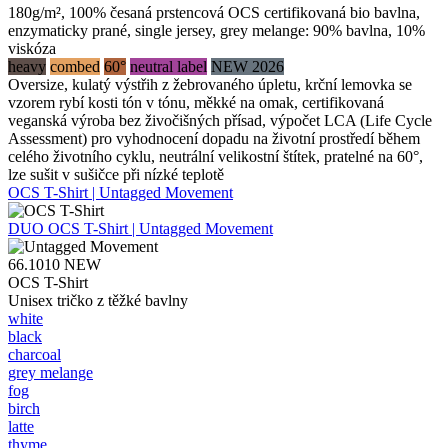
180g/m², 100% česaná prstencová OCS certifikovaná bio bavlna,
enzymaticky prané, single jersey, grey melange: 90% bavlna, 10%
viskóza
heavy
combed
60°
neutral label
NEW 2026
Oversize, kulatý výstřih z žebrovaného úpletu, krční lemovka se
vzorem rybí kosti tón v tónu, měkké na omak, certifikovaná
veganská výroba bez živočišných přísad, výpočet LCA (Life Cycle
Assessment) pro vyhodnocení dopadu na životní prostředí během
celého životního cyklu, neutrální velikostní štítek, pratelné na 60°,
lze sušit v sušičce při nízké teplotě
OCS T-Shirt | Untagged Movement
DUO
OCS T-Shirt | Untagged Movement
66.1010
NEW
OCS T-Shirt
Unisex tričko z těžké bavlny
white
black
charcoal
grey melange
fog
birch
latte
thyme