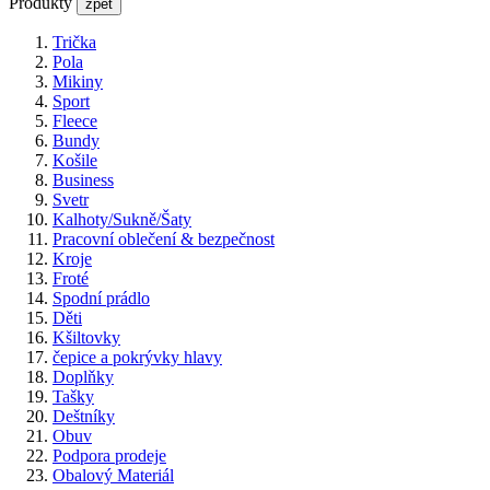
Produkty
zpět
Trička
Pola
Mikiny
Sport
Fleece
Bundy
Košile
Business
Svetr
Kalhoty/Sukně/Šaty
Pracovní oblečení & bezpečnost
Kroje
Froté
Spodní prádlo
Děti
Kšiltovky
čepice a pokrývky hlavy
Doplňky
Tašky
Deštníky
Obuv
Podpora prodeje
Obalový Materiál