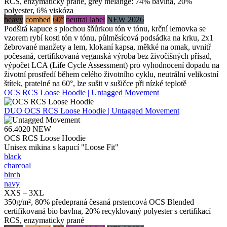
RCS, enzymaticky prané, grey melange: 74% bavlna, 20%
polyester, 6% viskóza
heavy
combed
60°
neutral label
NEW 2026
Podšitá kapuce s plochou šňůrkou tón v tónu, krční lemovka se
vzorem rybí kosti tón v tónu, půlměsícová podsádka na krku, 2x1
žebrované manžety a lem, klokaní kapsa, měkké na omak, uvnitř
počesaná, certifikovaná veganská výroba bez živočišných přísad,
výpočet LCA (Life Cycle Assessment) pro vyhodnocení dopadu na
životní prostředí během celého životního cyklu, neutrální velikostní
štítek, pratelné na 60°, lze sušit v sušičce při nízké teplotě
OCS RCS Loose Hoodie | Untagged Movement
DUO
OCS RCS Loose Hoodie | Untagged Movement
66.4020
NEW
OCS RCS Loose Hoodie
Unisex mikina s kapucí "Loose Fit"
black
charcoal
birch
navy
XXS – 3XL
350g/m², 80% předepraná česaná prstencová OCS Blended
certifikovaná bio bavlna, 20% recyklovaný polyester s certifikací
RCS, enzymaticky prané