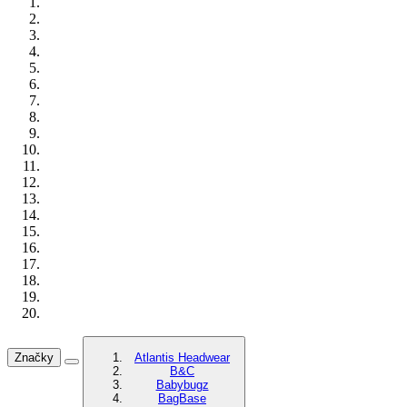
Značky
Atlantis Headwear
B&C
Babybugz
BagBase