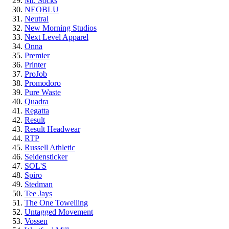
Mr. Socks
NEOBLU
Neutral
New Morning Studios
Next Level Apparel
Onna
Premier
Printer
ProJob
Promodoro
Pure Waste
Quadra
Regatta
Result
Result Headwear
RTP
Russell Athletic
Seidensticker
SOL'S
Spiro
Stedman
Tee Jays
The One Towelling
Untagged Movement
Vossen