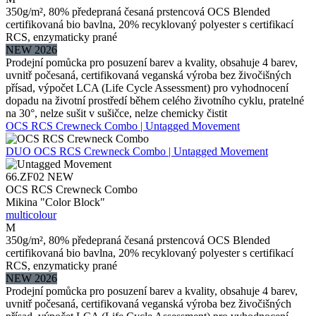
350g/m², 80% předepraná česaná prstencová OCS Blended
certifikovaná bio bavlna, 20% recyklovaný polyester s certifikací
RCS, enzymaticky prané
NEW 2026
Prodejní pomůcka pro posuzení barev a kvality, obsahuje 4 barev,
uvnitř počesaná, certifikovaná veganská výroba bez živočišných
přísad, výpočet LCA (Life Cycle Assessment) pro vyhodnocení
dopadu na životní prostředí během celého životního cyklu, pratelné
na 30°, nelze sušit v sušičce, nelze chemicky čistit
OCS RCS Crewneck Combo | Untagged Movement
DUO
OCS RCS Crewneck Combo | Untagged Movement
66.ZF02
NEW
OCS RCS Crewneck Combo
Mikina "Color Block"
multicolour
M
350g/m², 80% předepraná česaná prstencová OCS Blended
certifikovaná bio bavlna, 20% recyklovaný polyester s certifikací
RCS, enzymaticky prané
NEW 2026
Prodejní pomůcka pro posuzení barev a kvality, obsahuje 4 barev,
uvnitř počesaná, certifikovaná veganská výroba bez živočišných