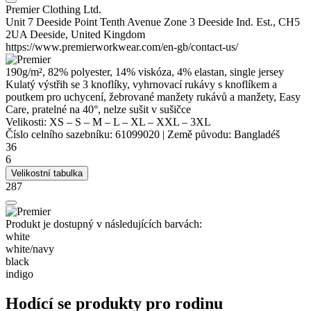
Premier Clothing Ltd.
Unit 7 Deeside Point Tenth Avenue Zone 3 Deeside Ind. Est., CH5
2UA Deeside, United Kingdom
https://www.premierworkwear.com/en-gb/contact-us/
190g/m², 82%
polyester
, 14%
viskóza
, 4%
elastan
,
single jersey
Kulatý výstřih se 3 knoflíky, vyhrnovací rukávy s knoflíkem a
poutkem pro uchycení, žebrované manžety rukávů a manžety, Easy
Care, pratelné na 40°, nelze sušit v sušičce
Velikosti:
XS
–
S
–
M
–
L
–
XL
–
XXL
–
3XL
Číslo celního sazebníku:
61099020
|
Země původu:
Bangladéš
36
6
Velikostní tabulka
287
Produkt je dostupný v následujících barvách:
white
white/​navy
black
indigo
Hodící se produkty pro rodinu