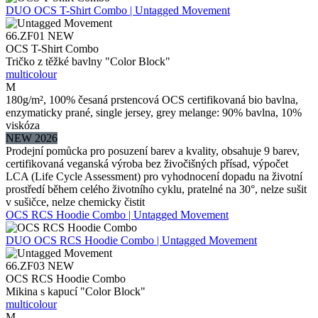
DUO
OCS T-Shirt Combo | Untagged Movement
66.ZF01
NEW
OCS T-Shirt Combo
Tričko z těžké bavlny "Color Block"
multicolour
M
180g/m², 100% česaná prstencová OCS certifikovaná bio bavlna,
enzymaticky prané, single jersey, grey melange: 90% bavlna, 10%
viskóza
NEW 2026
Prodejní pomůcka pro posuzení barev a kvality, obsahuje 9 barev,
certifikovaná veganská výroba bez živočišných přísad, výpočet
LCA (Life Cycle Assessment) pro vyhodnocení dopadu na životní
prostředí během celého životního cyklu, pratelné na 30°, nelze sušit
v sušičce, nelze chemicky čistit
OCS RCS Hoodie Combo | Untagged Movement
DUO
OCS RCS Hoodie Combo | Untagged Movement
66.ZF03
NEW
OCS RCS Hoodie Combo
Mikina s kapucí "Color Block"
multicolour
M