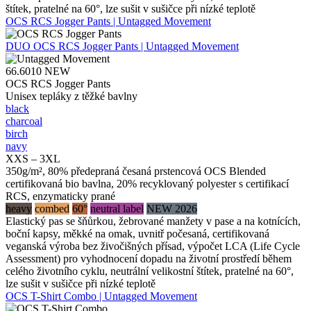
štítek, pratelné na 60°, lze sušit v sušičce při nízké teplotě
OCS RCS Jogger Pants | Untagged Movement
DUO
OCS RCS Jogger Pants | Untagged Movement
66.6010
NEW
OCS RCS Jogger Pants
Unisex tepláky z těžké bavlny
black
charcoal
birch
navy
XXS – 3XL
350g/m², 80% předepraná česaná prstencová OCS Blended
certifikovaná bio bavlna, 20% recyklovaný polyester s certifikací
RCS, enzymaticky prané
heavy
combed
60°
neutral label
NEW 2026
Elastický pas se šňůrkou, žebrované manžety v pase a na kotnících,
boční kapsy, měkké na omak, uvnitř počesaná, certifikovaná
veganská výroba bez živočišných přísad, výpočet LCA (Life Cycle
Assessment) pro vyhodnocení dopadu na životní prostředí během
celého životního cyklu, neutrální velikostní štítek, pratelné na 60°,
lze sušit v sušičce při nízké teplotě
OCS T-Shirt Combo | Untagged Movement