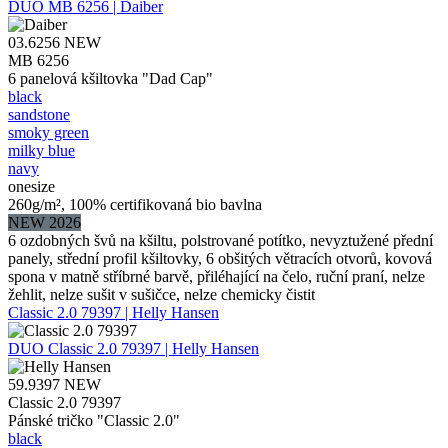
DUO
MB 6256 | Daiber
03.6256
NEW
MB 6256
6 panelová kšiltovka "Dad Cap"
black
sandstone
smoky green
milky blue
navy
onesize
260g/m², 100% certifikovaná bio bavlna
NEW 2026
6 ozdobných švů na kšiltu, polstrované potítko, nevyztužené přední
panely, střední profil kšiltovky, 6 obšitých větracích otvorů, kovová
spona v matně stříbrné barvě, přiléhající na čelo, ruční praní, nelze
žehlit, nelze sušit v sušičce, nelze chemicky čistit
Classic 2.0 79397 | Helly Hansen
DUO
Classic 2.0 79397 | Helly Hansen
59.9397
NEW
Classic 2.0 79397
Pánské tričko "Classic 2.0"
black