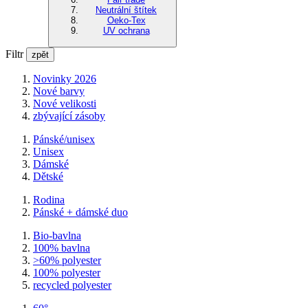
Neutrální štítek
Oeko-Tex
UV ochrana
Filtr
zpět
Novinky 2026
Nové barvy
Nové velikosti
zbývající zásoby
Pánské/unisex
Unisex
Dámské
Dětské
Rodina
Pánské + dámské duo
Bio-bavlna
100% bavlna
>60% polyester
100% polyester
recycled polyester