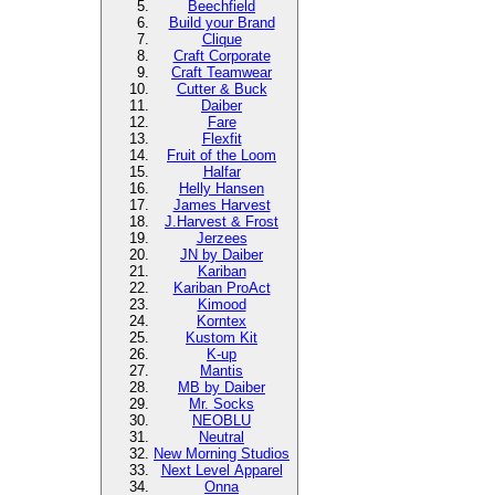
Beechfield
Build your Brand
Clique
Craft Corporate
Craft Teamwear
Cutter & Buck
Daiber
Fare
Flexfit
Fruit of the Loom
Halfar
Helly Hansen
James Harvest
J.Harvest & Frost
Jerzees
JN by Daiber
Kariban
Kariban ProAct
Kimood
Korntex
Kustom Kit
K-up
Mantis
MB by Daiber
Mr. Socks
NEOBLU
Neutral
New Morning Studios
Next Level Apparel
Onna