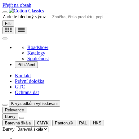
Přejít na obsah
Zadejte hledaný výraz...
Filtr
Roadshow
Katalogy
Společnost
Přihlášení
Kontakt
Právní doložka
GTC
Ochrana dat
K výsledkům vyhledávání
Relevance
Barvy
Barevná škála
CMYK
Pantonu®
RAL
HKS
Barvy