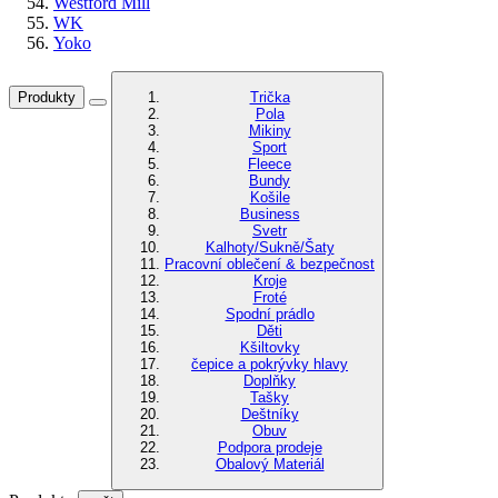
Westford Mill
WK
Yoko
Produkty
Trička
Pola
Mikiny
Sport
Fleece
Bundy
Košile
Business
Svetr
Kalhoty/Sukně/Šaty
Pracovní oblečení & bezpečnost
Kroje
Froté
Spodní prádlo
Děti
Kšiltovky
čepice a pokrývky hlavy
Doplňky
Tašky
Deštníky
Obuv
Podpora prodeje
Obalový Materiál