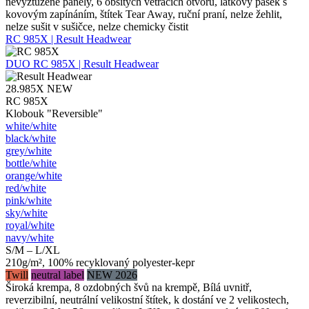
nevyztužené panely, 6 obšitých větracích otvorů, látkový pásek s
kovovým zapínáním, štítek Tear Away, ruční praní, nelze žehlit,
nelze sušit v sušičce, nelze chemicky čistit
RC 985X | Result Headwear
DUO
RC 985X | Result Headwear
28.985X
NEW
RC 985X
Klobouk "Reversible"
white/​white
black/​white
grey/​white
bottle/​white
orange/​white
red/​white
pink/​white
sky/​white
royal/​white
navy/​white
S/M – L/XL
210g/m², 100% recyklovaný polyester-kepr
Twill
neutral label
NEW 2026
Široká krempa, 8 ozdobných švů na krempě, Bílá uvnitř,
reverzibilní, neutrální velikostní štítek, k dostání ve 2 velikostech,