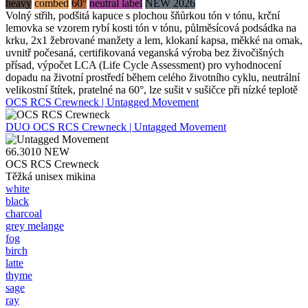
heavy
combed
60°
neutral label
NEW 2026
Volný střih, podšitá kapuce s plochou šňůrkou tón v tónu, krční
lemovka se vzorem rybí kosti tón v tónu, půlměsícová podsádka na
krku, 2x1 žebrované manžety a lem, klokaní kapsa, měkké na omak,
uvnitř počesaná, certifikovaná veganská výroba bez živočišných
přísad, výpočet LCA (Life Cycle Assessment) pro vyhodnocení
dopadu na životní prostředí během celého životního cyklu, neutrální
velikostní štítek, pratelné na 60°, lze sušit v sušičce při nízké teplotě
OCS RCS Crewneck | Untagged Movement
DUO
OCS RCS Crewneck | Untagged Movement
66.3010
NEW
OCS RCS Crewneck
Těžká unisex mikina
white
black
charcoal
grey melange
fog
birch
latte
thyme
sage
ray