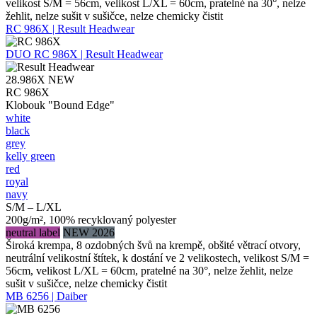
velikost S/M = 56cm, velikost L/XL = 60cm, pratelné na 30°, nelze
žehlit, nelze sušit v sušičce, nelze chemicky čistit
RC 986X | Result Headwear
DUO
RC 986X | Result Headwear
28.986X
NEW
RC 986X
Klobouk "Bound Edge"
white
black
grey
kelly green
red
royal
navy
S/M – L/XL
200g/m², 100% recyklovaný polyester
neutral label
NEW 2026
Široká krempa, 8 ozdobných švů na krempě, obšité větrací otvory,
neutrální velikostní štítek, k dostání ve 2 velikostech, velikost S/M =
56cm, velikost L/XL = 60cm, pratelné na 30°, nelze žehlit, nelze
sušit v sušičce, nelze chemicky čistit
MB 6256 | Daiber