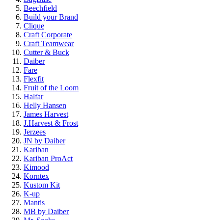
Beechfield
Build your Brand
Clique
Craft Corporate
Craft Teamwear
Cutter & Buck
Daiber
Fare
Flexfit
Fruit of the Loom
Halfar
Helly Hansen
James Harvest
J.Harvest & Frost
Jerzees
JN by Daiber
Kariban
Kariban ProAct
Kimood
Korntex
Kustom Kit
K-up
Mantis
MB by Daiber