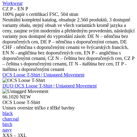
Workwear
CZ P – EN P
100% papír s certifikací FSC, 504 stran
Neutrální kompletní katalog, obsahuje 2.560 produktů, 3 dostupné
varianty obalu, stejný obsah ve všech variantách kromě jazyka a
ceny, zaujme svým moderním a přehledným provedením, následující
varianty jsou dostupné do vyprodání zásob: DE N – němčina bez
doporučených cen, DE P – němčina s doporučenými cenam, DE
CHF - němčina s doporučenými cenami ve švýcarských francích,
EN N - angličtina bez doporučených cen, EN P – angličtina s
doporučenými cenami, CZ N – čeština bez doporučených cen, CZ P
– čeština s doporučenými cenami, IT N - italština bez cen, IT P -
italština s doporučenými cenami
OCS Loose T-Shirt | Untagged Movement
DUO
OCS Loose T-Shirt | Untagged Movement
66.1020
NEW
OCS Loose T-Shirt
Unisex oversize tričko z těžké bavlny
black
charcoal
birch
navy
XXS – 3XL