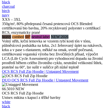
black
charcoal
birch
navy
XXS – 3XL
350g/m², 80% předepraná česaná prstencová OCS Blended
certifikovaná bio bavlna, 20% recyklovaný polyester s certifikací
RCS, enzymaticky prané
heavy
combed
60°
neutral label
NEW 2026
Volný střih, krční lemovka se vzorem rybí kosti tón v tónu,
půlměsícová podsádka na krku, 2x1 žebrovaný úplet na rukávech,
krku a v pase s elastanem, měkké na omak, uvnitř počesaná,
certifikovaná veganská výroba bez živočišných přísad, výpočet
LCA (Life Cycle Assessment) pro vyhodnocení dopadu na životní
prostředí během celého životního cyklu, neutrální velikostní štítek,
pratelné na 60°, lze sušit v sušičce při nízké teplotě
OCS RCS Full Zip Hoodie | Untagged Movement
DUO
OCS RCS Full Zip Hoodie | Untagged Movement
66.5010
NEW
OCS RCS Full Zip Hoodie
Unisex mikina s kapucí z těžké bavlny
white
black