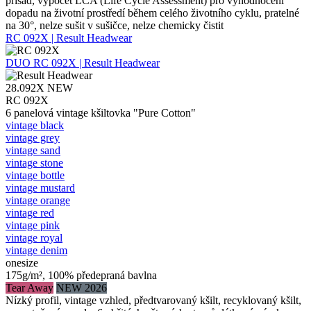
přísad, výpočet LCA (Life Cycle Assessment) pro vyhodnocení
dopadu na životní prostředí během celého životního cyklu, pratelné
na 30°, nelze sušit v sušičce, nelze chemicky čistit
RC 092X | Result Headwear
DUO
RC 092X | Result Headwear
28.092X
NEW
RC 092X
6 panelová vintage kšiltovka "Pure Cotton"
vintage black
vintage grey
vintage sand
vintage stone
vintage bottle
vintage mustard
vintage orange
vintage red
vintage pink
vintage royal
vintage denim
onesize
175g/m², 100% předepraná bavlna
Tear Away
NEW 2026
Nízký profil, vintage vzhled, předtvarovaný kšilt, recyklovaný kšilt,