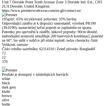
Unit 7 Deeside Point Tenth Avenue Zone 3 Deeside Ind. Est., CH5
2UA Deeside, United Kingdom
https://www.premierworkwear.com/en-gb/contact-us/
195g/m², 65% recyklovaný
polyester
, 35% bavlna
Odpovídající zástěra je k dispozici samostatně, výrobek PR190
(39.0190), nastavitelný krční popruh se zapínáním na sponu,
Patentky pro upevnění k zástěře, látkové popruhy: 90cm dlouhé,
individuální sestavení umožňuje 200 barevných kombinací, pratelné
na 60°, lze sušit v sušičce při nízké teplotě, nelze chemicky čistit
Velikosti:
onesize
Číslo celního sazebníku:
62114310
|
Země původu:
Bangladéš
72
12
370
Produkt je dostupný v následujících barvách:
white
black
dark grey
khaki
brown
olive
bottle