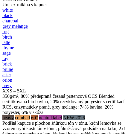
Unisex mikina s kapucí
white
black
charcoal
grey melange
fog
birch
latte
thyme
sage
ray
brick
prune
aster
orion
navy
XXS – 5XL
350g/m², 80% předepraná česaná prstencová OCS Blended
certifikovaná bio bavlna, 20% recyklovaný polyester s certifikací
RCS, enzymaticky prané, grey melange: 74% bavlna, 20%
polyester, 6% viskóza
heavy
combed
60°
neutral label
NEW 2026
Podšitá kapuce s plochou šňůrkou tón v tónu, krční lemovka se
vzorem rybí kosti tón v tónu, půlměsícová podsádka na krku, 2x1
žebrované manžety a lem, klokaní kapsa, měkké na omak, uvnitř