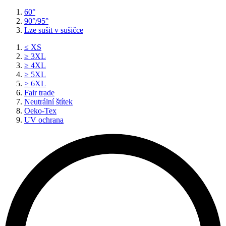
60°
90°/95°
Lze sušit v sušičce
≤ XS
≥ 3XL
≥ 4XL
≥ 5XL
≥ 6XL
Fair trade
Neutrální štítek
Oeko-Tex
UV ochrana