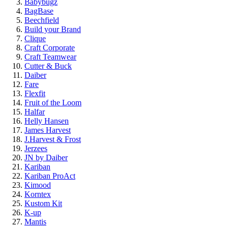
Babybugz
BagBase
Beechfield
Build your Brand
Clique
Craft Corporate
Craft Teamwear
Cutter & Buck
Daiber
Fare
Flexfit
Fruit of the Loom
Halfar
Helly Hansen
James Harvest
J.Harvest & Frost
Jerzees
JN by Daiber
Kariban
Kariban ProAct
Kimood
Korntex
Kustom Kit
K-up
Mantis