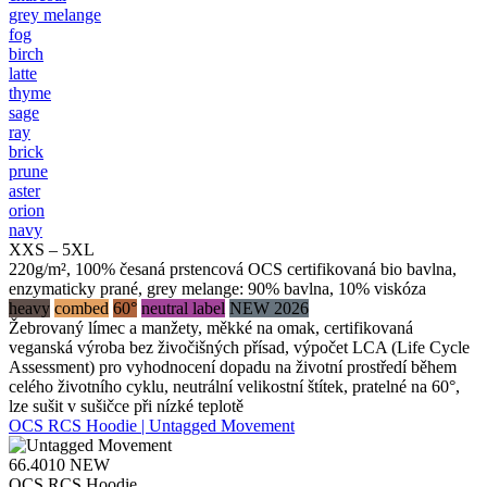
grey melange
fog
birch
latte
thyme
sage
ray
brick
prune
aster
orion
navy
XXS – 5XL
220g/m², 100% česaná prstencová OCS certifikovaná bio bavlna,
enzymaticky prané, grey melange: 90% bavlna, 10% viskóza
heavy
combed
60°
neutral label
NEW 2026
Žebrovaný límec a manžety, měkké na omak, certifikovaná
veganská výroba bez živočišných přísad, výpočet LCA (Life Cycle
Assessment) pro vyhodnocení dopadu na životní prostředí během
celého životního cyklu, neutrální velikostní štítek, pratelné na 60°,
lze sušit v sušičce při nízké teplotě
OCS RCS Hoodie | Untagged Movement
66.4010
NEW
OCS RCS Hoodie