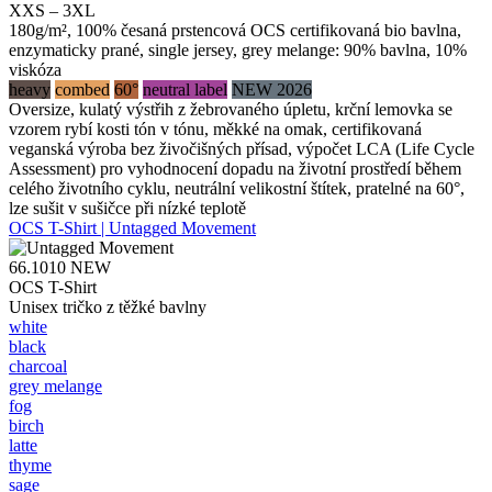
XXS – 3XL
180g/m², 100% česaná prstencová OCS certifikovaná bio bavlna,
enzymaticky prané, single jersey, grey melange: 90% bavlna, 10%
viskóza
heavy
combed
60°
neutral label
NEW 2026
Oversize, kulatý výstřih z žebrovaného úpletu, krční lemovka se
vzorem rybí kosti tón v tónu, měkké na omak, certifikovaná
veganská výroba bez živočišných přísad, výpočet LCA (Life Cycle
Assessment) pro vyhodnocení dopadu na životní prostředí během
celého životního cyklu, neutrální velikostní štítek, pratelné na 60°,
lze sušit v sušičce při nízké teplotě
OCS T-Shirt | Untagged Movement
66.1010
NEW
OCS T-Shirt
Unisex tričko z těžké bavlny
white
black
charcoal
grey melange
fog
birch
latte
thyme
sage