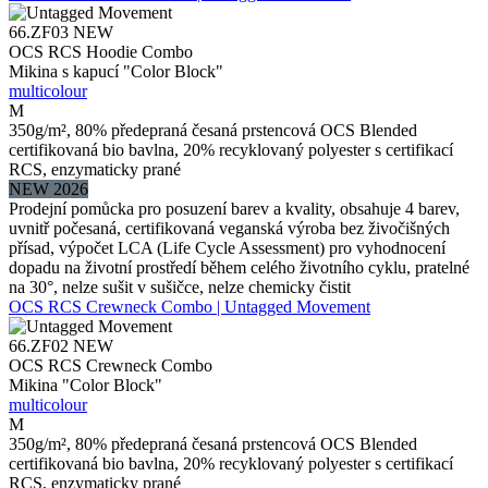
66.ZF03
NEW
OCS RCS Hoodie Combo
Mikina s kapucí "Color Block"
multicolour
M
350g/m², 80% předepraná česaná prstencová OCS Blended
certifikovaná bio bavlna, 20% recyklovaný polyester s certifikací
RCS, enzymaticky prané
NEW 2026
Prodejní pomůcka pro posuzení barev a kvality, obsahuje 4 barev,
uvnitř počesaná, certifikovaná veganská výroba bez živočišných
přísad, výpočet LCA (Life Cycle Assessment) pro vyhodnocení
dopadu na životní prostředí během celého životního cyklu, pratelné
na 30°, nelze sušit v sušičce, nelze chemicky čistit
OCS RCS Crewneck Combo | Untagged Movement
66.ZF02
NEW
OCS RCS Crewneck Combo
Mikina "Color Block"
multicolour
M
350g/m², 80% předepraná česaná prstencová OCS Blended
certifikovaná bio bavlna, 20% recyklovaný polyester s certifikací
RCS, enzymaticky prané