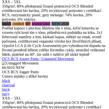
XXS – 5XL
350g/m², 80% předepraná česaná prstencová OCS Blended
certifikovaná bio bavlna, 20% recyklovaný polyester s certifikací
RCS, enzymaticky prané, grey melange: 74% bavlna, 20%
polyester, 6% viskóza
heavy
combed
60°
neutral label
NEW 2026
Podšitá kapuce s plochou šňůrkou tón v tónu, krční lemovka se
vzorem rybí kosti tón v tónu, půlměsícová podsádka na krku, 2x1
žebrované manžety a lem, klokaní kapsa, měkké na omak, uvnitř
počesaná, certifikovaná veganská výroba bez živočišných přísad,
výpočet LCA (Life Cycle Assessment) pro vyhodnocení dopadu na
životní prostředí během celého životního cyklu, neutrální velikostní
štítek, pratelné na 60°, lze sušit v sušičce při nízké teplotě
OCS RCS Jogger Pants | Untagged Movement
66.6010
NEW
OCS RCS Jogger Pants
Unisex tepláky z těžké bavlny
black
charcoal
birch
navy
XXS – 3XL
350g/m², 80% předepraná česaná prstencová OCS Blended
certifikovaná bio bavlna, 20% recyklovaný polyester s certifikací