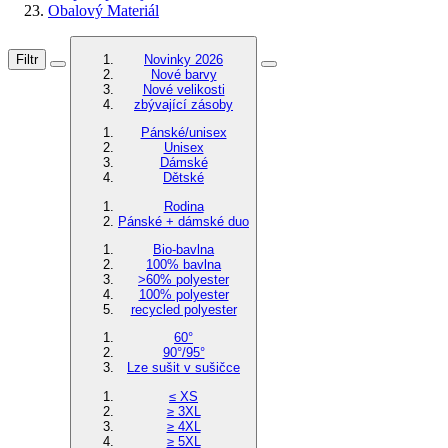
Obalový Materiál
Filtr
Novinky 2026
Nové barvy
Nové velikosti
zbývající zásoby
Pánské/unisex
Unisex
Dámské
Dětské
Rodina
Pánské + dámské duo
Bio-bavlna
100% bavlna
>60% polyester
100% polyester
recycled polyester
60°
90°/95°
Lze sušit v sušičce
≤ XS
≥ 3XL
≥ 4XL
≥ 5XL