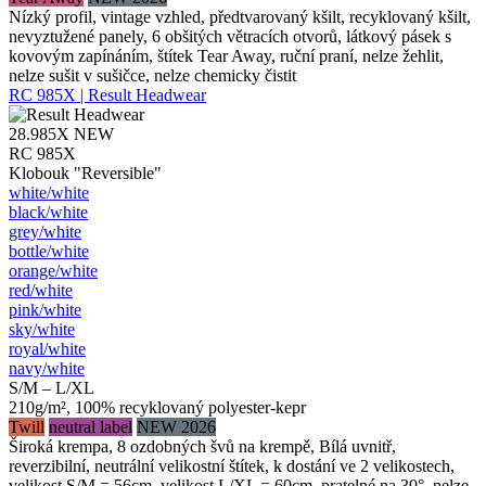
Nízký profil, vintage vzhled, předtvarovaný kšilt, recyklovaný kšilt,
nevyztužené panely, 6 obšitých větracích otvorů, látkový pásek s
kovovým zapínáním, štítek Tear Away, ruční praní, nelze žehlit,
nelze sušit v sušičce, nelze chemicky čistit
RC 985X | Result Headwear
28.985X
NEW
RC 985X
Klobouk "Reversible"
white/​white
black/​white
grey/​white
bottle/​white
orange/​white
red/​white
pink/​white
sky/​white
royal/​white
navy/​white
S/M – L/XL
210g/m², 100% recyklovaný polyester-kepr
Twill
neutral label
NEW 2026
Široká krempa, 8 ozdobných švů na krempě, Bílá uvnitř,
reverzibilní, neutrální velikostní štítek, k dostání ve 2 velikostech,
velikost S/M = 56cm, velikost L/XL = 60cm, pratelné na 30°, nelze