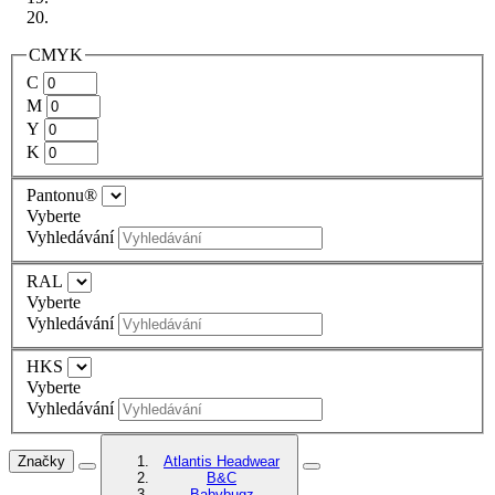
CMYK
C
M
Y
K
Pantonu®
Vyberte
Vyhledávání
RAL
Vyberte
Vyhledávání
HKS
Vyberte
Vyhledávání
Značky
Atlantis Headwear
B&C
Babybugz