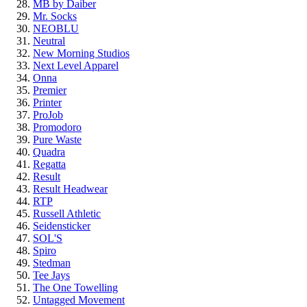
MB by Daiber
Mr. Socks
NEOBLU
Neutral
New Morning Studios
Next Level Apparel
Onna
Premier
Printer
ProJob
Promodoro
Pure Waste
Quadra
Regatta
Result
Result Headwear
RTP
Russell Athletic
Seidensticker
SOL'S
Spiro
Stedman
Tee Jays
The One Towelling
Untagged Movement