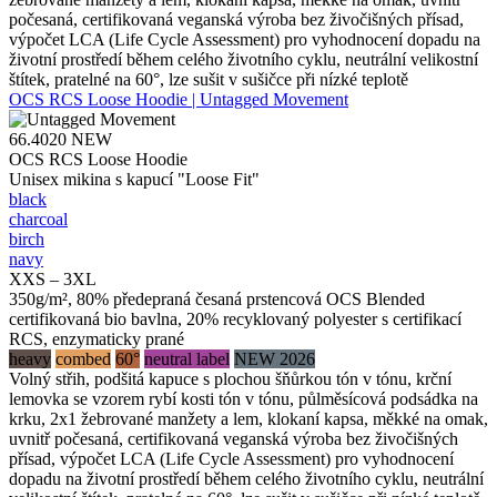
počesaná, certifikovaná veganská výroba bez živočišných přísad,
výpočet LCA (Life Cycle Assessment) pro vyhodnocení dopadu na
životní prostředí během celého životního cyklu, neutrální velikostní
štítek, pratelné na 60°, lze sušit v sušičce při nízké teplotě
OCS RCS Loose Hoodie | Untagged Movement
66.4020
NEW
OCS RCS Loose Hoodie
Unisex mikina s kapucí "Loose Fit"
black
charcoal
birch
navy
XXS – 3XL
350g/m², 80% předepraná česaná prstencová OCS Blended
certifikovaná bio bavlna, 20% recyklovaný polyester s certifikací
RCS, enzymaticky prané
heavy
combed
60°
neutral label
NEW 2026
Volný střih, podšitá kapuce s plochou šňůrkou tón v tónu, krční
lemovka se vzorem rybí kosti tón v tónu, půlměsícová podsádka na
krku, 2x1 žebrované manžety a lem, klokaní kapsa, měkké na omak,
uvnitř počesaná, certifikovaná veganská výroba bez živočišných
přísad, výpočet LCA (Life Cycle Assessment) pro vyhodnocení
dopadu na životní prostředí během celého životního cyklu, neutrální