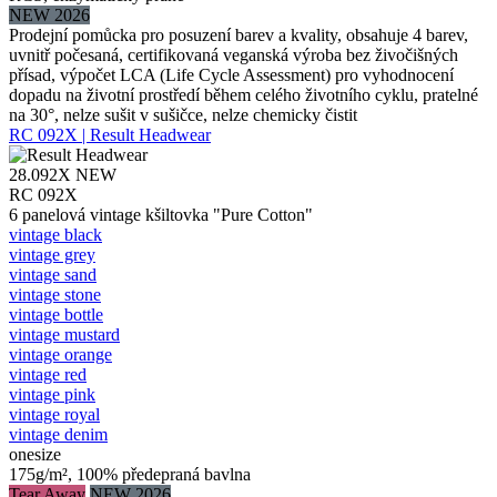
NEW 2026
Prodejní pomůcka pro posuzení barev a kvality, obsahuje 4 barev,
uvnitř počesaná, certifikovaná veganská výroba bez živočišných
přísad, výpočet LCA (Life Cycle Assessment) pro vyhodnocení
dopadu na životní prostředí během celého životního cyklu, pratelné
na 30°, nelze sušit v sušičce, nelze chemicky čistit
RC 092X | Result Headwear
28.092X
NEW
RC 092X
6 panelová vintage kšiltovka "Pure Cotton"
vintage black
vintage grey
vintage sand
vintage stone
vintage bottle
vintage mustard
vintage orange
vintage red
vintage pink
vintage royal
vintage denim
onesize
175g/m², 100% předepraná bavlna
Tear Away
NEW 2026