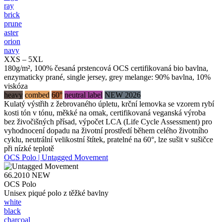
ray
brick
prune
aster
orion
navy
XXS – 5XL
180g/m², 100% česaná prstencová OCS certifikovaná bio bavlna,
enzymaticky prané, single jersey, grey melange: 90% bavlna, 10%
viskóza
heavy
combed
60°
neutral label
NEW 2026
Kulatý výstřih z žebrovaného úpletu, krční lemovka se vzorem rybí
kosti tón v tónu, měkké na omak, certifikovaná veganská výroba
bez živočišných přísad, výpočet LCA (Life Cycle Assessment) pro
vyhodnocení dopadu na životní prostředí během celého životního
cyklu, neutrální velikostní štítek, pratelné na 60°, lze sušit v sušičce
při nízké teplotě
OCS Polo | Untagged Movement
66.2010
NEW
OCS Polo
Unisex piqué polo z těžké bavlny
white
black
charcoal