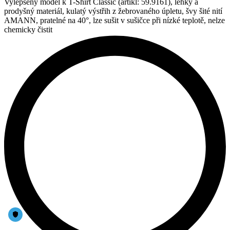
Vylepšený model k T-Shirt Classic (artikl: 59.9161), lehký a
prodyšný materiál, kulatý výstřih z žebrovaného úpletu, švy šité nití
AMANN, pratelné na 40°, lze sušit v sušičce při nízké teplotě, nelze
chemicky čistit