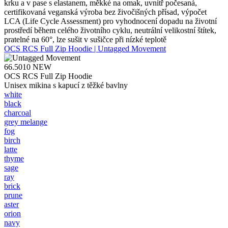
krku a v pase s elastanem, měkké na omak, uvnitř počesaná,
certifikovaná veganská výroba bez živočišných přísad, výpočet
LCA (Life Cycle Assessment) pro vyhodnocení dopadu na životní
prostředí během celého životního cyklu, neutrální velikostní štítek,
pratelné na 60°, lze sušit v sušičce při nízké teplotě
OCS RCS Full Zip Hoodie | Untagged Movement
66.5010
NEW
OCS RCS Full Zip Hoodie
Unisex mikina s kapucí z těžké bavlny
white
black
charcoal
grey melange
fog
birch
latte
thyme
sage
ray
brick
prune
aster
orion
navy