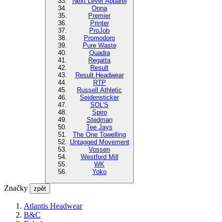
Next Level Apparel
Onna
Premier
Printer
ProJob
Promodoro
Pure Waste
Quadra
Regatta
Result
Result Headwear
RTP
Russell Athletic
Seidensticker
SOL'S
Spiro
Stedman
Tee Jays
The One Towelling
Untagged Movement
Vossen
Westford Mill
WK
Yoko
Značky
zpět
Atlantis Headwear
B&C