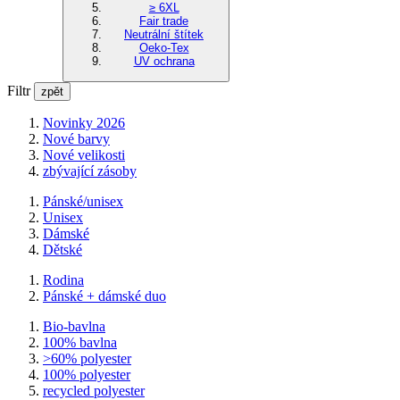
≥ 6XL
Fair trade
Neutrální štítek
Oeko-Tex
UV ochrana
Filtr
zpět
Novinky 2026
Nové barvy
Nové velikosti
zbývající zásoby
Pánské/unisex
Unisex
Dámské
Dětské
Rodina
Pánské + dámské duo
Bio-bavlna
100% bavlna
>60% polyester
100% polyester
recycled polyester