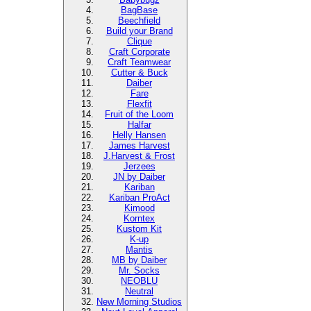
BagBase
Beechfield
Build your Brand
Clique
Craft Corporate
Craft Teamwear
Cutter & Buck
Daiber
Fare
Flexfit
Fruit of the Loom
Halfar
Helly Hansen
James Harvest
J.Harvest & Frost
Jerzees
JN by Daiber
Kariban
Kariban ProAct
Kimood
Korntex
Kustom Kit
K-up
Mantis
MB by Daiber
Mr. Socks
NEOBLU
Neutral
New Morning Studios