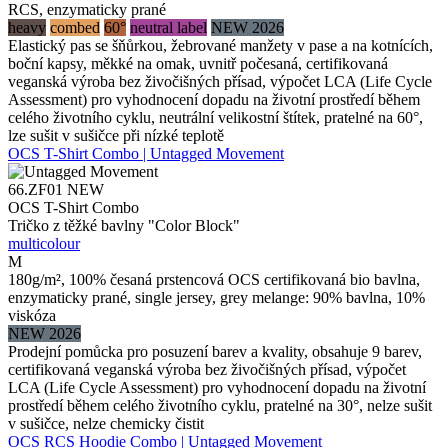
RCS, enzymaticky prané
heavy
combed
60°
neutral label
NEW 2026
Elastický pas se šňůrkou, žebrované manžety v pase a na kotnících,
boční kapsy, měkké na omak, uvnitř počesaná, certifikovaná
veganská výroba bez živočišných přísad, výpočet LCA (Life Cycle
Assessment) pro vyhodnocení dopadu na životní prostředí během
celého životního cyklu, neutrální velikostní štítek, pratelné na 60°,
lze sušit v sušičce při nízké teplotě
OCS T-Shirt Combo | Untagged Movement
66.ZF01
NEW
OCS T-Shirt Combo
Tričko z těžké bavlny "Color Block"
multicolour
M
180g/m², 100% česaná prstencová OCS certifikovaná bio bavlna,
enzymaticky prané, single jersey, grey melange: 90% bavlna, 10%
viskóza
NEW 2026
Prodejní pomůcka pro posuzení barev a kvality, obsahuje 9 barev,
certifikovaná veganská výroba bez živočišných přísad, výpočet
LCA (Life Cycle Assessment) pro vyhodnocení dopadu na životní
prostředí během celého životního cyklu, pratelné na 30°, nelze sušit
v sušičce, nelze chemicky čistit
OCS RCS Hoodie Combo | Untagged Movement