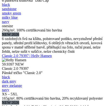
6 panelová kšiltovka "Dad Cap"
black
sandstone
smoky green
milky blue
navy
onesize
260g/m², 100% certifikovaná bio bavlna
NEW 2026
6 ozdobných švů na kšiltu, polstrované potítko, nevyztužené přední
panely, střední profil kšiltovky, 6 obšitých větracích otvorů, kovová
spona v matně stříbrné barvě, přiléhající na čelo, ruční praní, nelze
žehlit, nelze sušit v sušičce, nelze chemicky čistit
Classic 2.0 79397 | Helly Hansen
59.9397
NEW
Classic 2.0 79397
Pánské tričko "Classic 2.0"
black
dark grey
grey melange
navy
XS – 5XL
165g/m², 80% certifikovaná bio bavlna, 20% recyklovaný polyester
NEW 2026