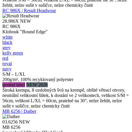
žehlit, nelze sušit v sušičce, nelze chemicky čistit
RC 986X | Result Headwear
28.986X
NEW
RC 986X
Klobouk "Bound Edge"
white
black
grey
kelly green
red
royal
navy
S/M – L/XL
200g/m², 100% recyklovaný polyester
neutral label
NEW 2026
Široká krempa, 8 ozdobných švů na krempě, obšité větrací otvory,
neutrální velikostní štítek, k dostání ve 2 velikostech, velikost S/M =
56cm, velikost L/XL = 60cm, pratelné na 30°, nelze žehlit, nelze
sušit v sušičce, nelze chemicky čistit
MB 6256 | Daiber
03.6256
NEW
MB 6256