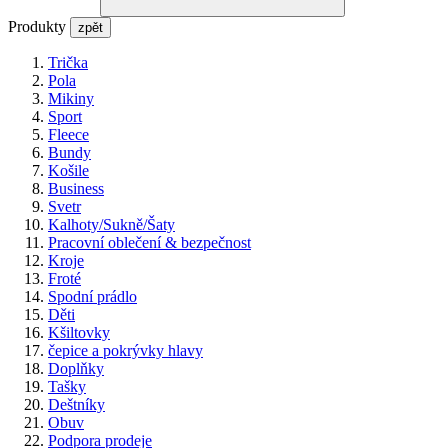
Produkty
zpět
Trička
Pola
Mikiny
Sport
Fleece
Bundy
Košile
Business
Svetr
Kalhoty/Sukně/Šaty
Pracovní oblečení & bezpečnost
Kroje
Froté
Spodní prádlo
Děti
Kšiltovky
čepice a pokrývky hlavy
Doplňky
Tašky
Deštníky
Obuv
Podpora prodeje