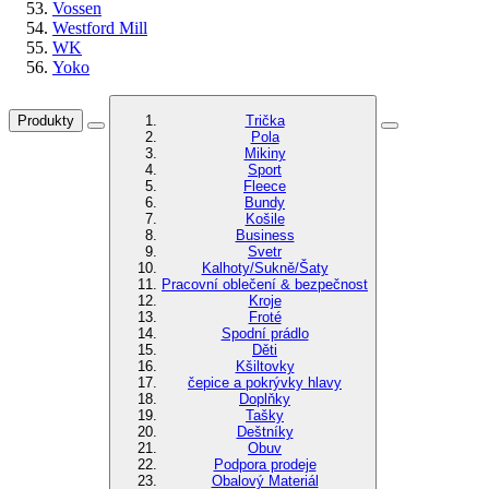
Vossen
Westford Mill
WK
Yoko
Produkty
Trička
Pola
Mikiny
Sport
Fleece
Bundy
Košile
Business
Svetr
Kalhoty/Sukně/Šaty
Pracovní oblečení & bezpečnost
Kroje
Froté
Spodní prádlo
Děti
Kšiltovky
čepice a pokrývky hlavy
Doplňky
Tašky
Deštníky
Obuv
Podpora prodeje
Obalový Materiál