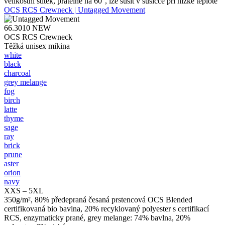
velikostní štítek, pratelné na 60°, lze sušit v sušičce při nízké teplotě
OCS RCS Crewneck | Untagged Movement
66.3010
NEW
OCS RCS Crewneck
Těžká unisex mikina
white
black
charcoal
grey melange
fog
birch
latte
thyme
sage
ray
brick
prune
aster
orion
navy
XXS – 5XL
350g/m², 80% předepraná česaná prstencová OCS Blended
certifikovaná bio bavlna, 20% recyklovaný polyester s certifikací
RCS, enzymaticky prané, grey melange: 74% bavlna, 20%