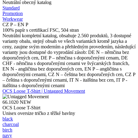
Neutrální obecný katalog
Standard
Promotion
Workwear
CZ P – EN P
100% papír s certifikací FSC, 504 stran
Neutrální kompletní katalog, obsahuje 2.560 produktů, 3 dostupné
varianty obalu, stejný obsah ve všech variantách kromě jazyka a
ceny, zaujme svým moderním a přehledným provedením, následující
varianty jsou dostupné do vyprodání zásob: DE N – němčina bez
doporučených cen, DE P – němčina s doporučenými cenam, DE
CHF - němčina s doporučenými cenami ve švýcarských francích,
EN N - angličtina bez doporučených cen, EN P – angličtina s
doporučenými cenami, CZ N – čeština bez doporučených cen, CZ P
– čeština s doporučenými cenami, IT N - italština bez cen, IT P -
italština s doporučenými cenami
OCS Loose T-Shirt | Untagged Movement
66.1020
NEW
OCS Loose T-Shirt
Unisex oversize tričko z těžké bavlny
black
charcoal
birch
navy