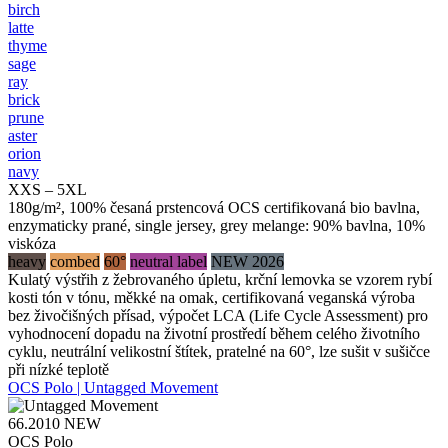
birch
latte
thyme
sage
ray
brick
prune
aster
orion
navy
XXS – 5XL
180g/m², 100% česaná prstencová OCS certifikovaná bio bavlna,
enzymaticky prané, single jersey, grey melange: 90% bavlna, 10%
viskóza
heavy
combed
60°
neutral label
NEW 2026
Kulatý výstřih z žebrovaného úpletu, krční lemovka se vzorem rybí
kosti tón v tónu, měkké na omak, certifikovaná veganská výroba
bez živočišných přísad, výpočet LCA (Life Cycle Assessment) pro
vyhodnocení dopadu na životní prostředí během celého životního
cyklu, neutrální velikostní štítek, pratelné na 60°, lze sušit v sušičce
při nízké teplotě
OCS Polo | Untagged Movement
66.2010
NEW
OCS Polo