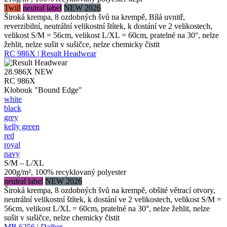
Twill
neutral label
NEW 2026
Široká krempa, 8 ozdobných švů na krempě, Bílá uvnitř,
reverzibilní, neutrální velikostní štítek, k dostání ve 2 velikostech,
velikost S/M = 56cm, velikost L/XL = 60cm, pratelné na 30°, nelze
žehlit, nelze sušit v sušičce, nelze chemicky čistit
RC 986X | Result Headwear
28.986X
NEW
RC 986X
Klobouk "Bound Edge"
white
black
grey
kelly green
red
royal
navy
S/M – L/XL
200g/m², 100% recyklovaný polyester
neutral label
NEW 2026
Široká krempa, 8 ozdobných švů na krempě, obšité větrací otvory,
neutrální velikostní štítek, k dostání ve 2 velikostech, velikost S/M =
56cm, velikost L/XL = 60cm, pratelné na 30°, nelze žehlit, nelze
sušit v sušičce, nelze chemicky čistit
MB 6256 | Daiber