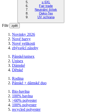
≥ 6XL
Fair trade
Neutrální štítek
Oeko-Tex
UV ochrana
Filtr
zpět
Novinky 2026
Nové barvy
Nové velikosti
zbývající zásoby
Pánské/unisex
Unisex
Dámské
Dětské
Rodina
Pánské + dámské duo
Bio-bavlna
100% bavlna
>60% polyester
100% polyester
recycled polyester