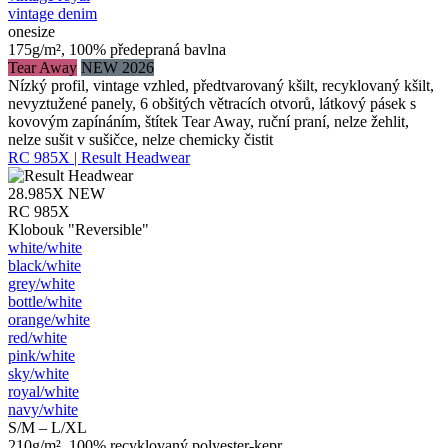
vintage denim
onesize
175g/m², 100% předepraná bavlna
Tear Away
NEW 2026
Nízký profil, vintage vzhled, předtvarovaný kšilt, recyklovaný kšilt,
nevyztužené panely, 6 obšitých větracích otvorů, látkový pásek s
kovovým zapínáním, štítek Tear Away, ruční praní, nelze žehlit,
nelze sušit v sušičce, nelze chemicky čistit
RC 985X | Result Headwear
28.985X
NEW
RC 985X
Klobouk "Reversible"
white/​white
black/​white
grey/​white
bottle/​white
orange/​white
red/​white
pink/​white
sky/​white
royal/​white
navy/​white
S/M – L/XL
210g/m², 100% recyklovaný polyester-kepr