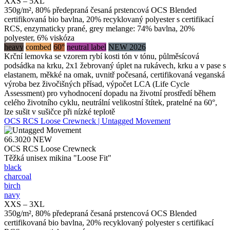
XXS – 5XL
350g/m², 80% předepraná česaná prstencová OCS Blended
certifikovaná bio bavlna, 20% recyklovaný polyester s certifikací
RCS, enzymaticky prané, grey melange: 74% bavlna, 20%
polyester, 6% viskóza
heavy
combed
60°
neutral label
NEW 2026
Krční lemovka se vzorem rybí kosti tón v tónu, půlměsícová
podsádka na krku, 2x1 žebrovaný úplet na rukávech, krku a v pase s
elastanem, měkké na omak, uvnitř počesaná, certifikovaná veganská
výroba bez živočišných přísad, výpočet LCA (Life Cycle
Assessment) pro vyhodnocení dopadu na životní prostředí během
celého životního cyklu, neutrální velikostní štítek, pratelné na 60°,
lze sušit v sušičce při nízké teplotě
OCS RCS Loose Crewneck | Untagged Movement
66.3020
NEW
OCS RCS Loose Crewneck
Těžká unisex mikina "Loose Fit"
black
charcoal
birch
navy
XXS – 3XL
350g/m², 80% předepraná česaná prstencová OCS Blended
certifikovaná bio bavlna, 20% recyklovaný polyester s certifikací