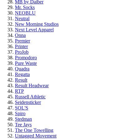
MB by Daiber
Mr. Socks
NEOBLU
Neutral
New Morning Studios
Next Level Apparel
Onna
Premier
Printer
ProJob
Promodoro
Pure Waste
Quadra
Regatta
Result
Result Headwear
RTP
Russell Athletic
Seidensticker
SOL'S
Spiro
Stedman
Tee Jays
The One Towelling
Untagged Movement