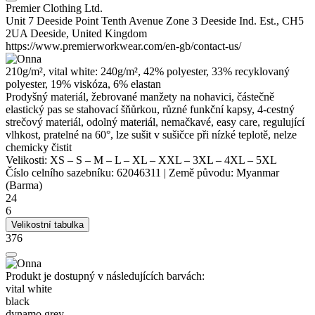
Premier Clothing Ltd.
Unit 7 Deeside Point Tenth Avenue Zone 3 Deeside Ind. Est., CH5
2UA Deeside, United Kingdom
https://www.premierworkwear.com/en-gb/contact-us/
210g/m², vital white: 240g/m², 42%
polyester
, 33% recyklovaný
polyester
, 19%
viskóza
, 6%
elastan
Prodyšný materiál, žebrované manžety na nohavici, částečně
elastický pas se stahovací šňůrkou, různé funkční kapsy, 4-cestný
strečový materiál, odolný materiál, nemačkavé, easy care, regulující
vlhkost, pratelné na 60°, lze sušit v sušičce při nízké teplotě, nelze
chemicky čistit
Velikosti:
XS
–
S
–
M
–
L
–
XL
–
XXL
–
3XL
–
4XL
–
5XL
Číslo celního sazebníku:
62046311
|
Země původu:
Myanmar
(Barma)
24
6
Velikostní tabulka
376
Produkt je dostupný v následujících barvách:
vital white
black
dynamo grey