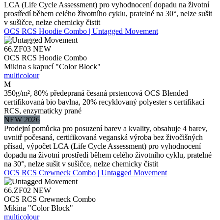
LCA (Life Cycle Assessment) pro vyhodnocení dopadu na životní
prostředí během celého životního cyklu, pratelné na 30°, nelze sušit
v sušičce, nelze chemicky čistit
OCS RCS Hoodie Combo | Untagged Movement
66.ZF03
NEW
OCS RCS Hoodie Combo
Mikina s kapucí "Color Block"
multicolour
M
350g/m², 80% předepraná česaná prstencová OCS Blended
certifikovaná bio bavlna, 20% recyklovaný polyester s certifikací
RCS, enzymaticky prané
NEW 2026
Prodejní pomůcka pro posuzení barev a kvality, obsahuje 4 barev,
uvnitř počesaná, certifikovaná veganská výroba bez živočišných
přísad, výpočet LCA (Life Cycle Assessment) pro vyhodnocení
dopadu na životní prostředí během celého životního cyklu, pratelné
na 30°, nelze sušit v sušičce, nelze chemicky čistit
OCS RCS Crewneck Combo | Untagged Movement
66.ZF02
NEW
OCS RCS Crewneck Combo
Mikina "Color Block"
multicolour