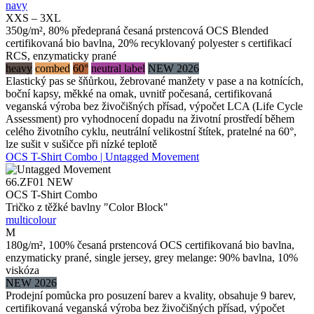
navy
XXS – 3XL
350g/m², 80% předepraná česaná prstencová OCS Blended
certifikovaná bio bavlna, 20% recyklovaný polyester s certifikací
RCS, enzymaticky prané
heavy
combed
60°
neutral label
NEW 2026
Elastický pas se šňůrkou, žebrované manžety v pase a na kotnících,
boční kapsy, měkké na omak, uvnitř počesaná, certifikovaná
veganská výroba bez živočišných přísad, výpočet LCA (Life Cycle
Assessment) pro vyhodnocení dopadu na životní prostředí během
celého životního cyklu, neutrální velikostní štítek, pratelné na 60°,
lze sušit v sušičce při nízké teplotě
OCS T-Shirt Combo | Untagged Movement
66.ZF01
NEW
OCS T-Shirt Combo
Tričko z těžké bavlny "Color Block"
multicolour
M
180g/m², 100% česaná prstencová OCS certifikovaná bio bavlna,
enzymaticky prané, single jersey, grey melange: 90% bavlna, 10%
viskóza
NEW 2026
Prodejní pomůcka pro posuzení barev a kvality, obsahuje 9 barev,
certifikovaná veganská výroba bez živočišných přísad, výpočet