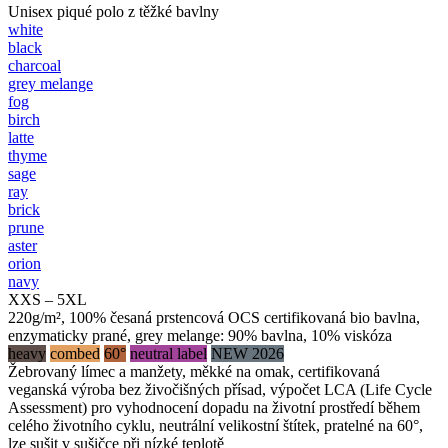
Unisex piqué polo z těžké bavlny
white
black
charcoal
grey melange
fog
birch
latte
thyme
sage
ray
brick
prune
aster
orion
navy
XXS – 5XL
220g/m², 100% česaná prstencová OCS certifikovaná bio bavlna,
enzymaticky prané, grey melange: 90% bavlna, 10% viskóza
heavy
combed
60°
neutral label
NEW 2026
Žebrovaný límec a manžety, měkké na omak, certifikovaná
veganská výroba bez živočišných přísad, výpočet LCA (Life Cycle
Assessment) pro vyhodnocení dopadu na životní prostředí během
celého životního cyklu, neutrální velikostní štítek, pratelné na 60°,
lze sušit v sušičce při nízké teplotě