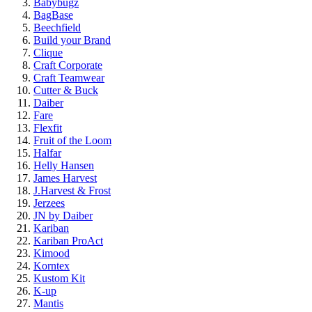
Babybugz
BagBase
Beechfield
Build your Brand
Clique
Craft Corporate
Craft Teamwear
Cutter & Buck
Daiber
Fare
Flexfit
Fruit of the Loom
Halfar
Helly Hansen
James Harvest
J.Harvest & Frost
Jerzees
JN by Daiber
Kariban
Kariban ProAct
Kimood
Korntex
Kustom Kit
K-up
Mantis