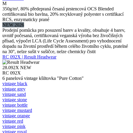
M
350g/m², 80% předepraná česaná prstencová OCS Blended
certifikovaná bio bavlna, 20% recyklovaný polyester s certifikací
RCS, enzymaticky prané
NEW 2026
Prodejní pomůcka pro posuzení barev a kvality, obsahuje 4 barev,
uvnitř počesaná, certifikovaná veganská výroba bez živočišných
přísad, výpočet LCA (Life Cycle Assessment) pro vyhodnocení
dopadu na životní prostředí během celého životního cyklu, pratelné
na 30°, nelze sušit v sušičce, nelze chemicky čistit
RC 092X | Result Headwear
28.092X
NEW
RC 092X
6 panelová vintage kšiltovka "Pure Cotton"
vintage black
vintage grey
vintage sand
vintage stone
vintage bottle
vintage mustard
vintage orange
vintage red
vintage pink
vintage royal