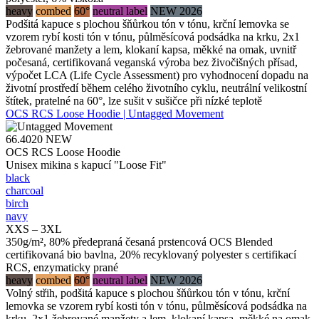
heavy
combed
60°
neutral label
NEW 2026
Podšitá kapuce s plochou šňůrkou tón v tónu, krční lemovka se
vzorem rybí kosti tón v tónu, půlměsícová podsádka na krku, 2x1
žebrované manžety a lem, klokaní kapsa, měkké na omak, uvnitř
počesaná, certifikovaná veganská výroba bez živočišných přísad,
výpočet LCA (Life Cycle Assessment) pro vyhodnocení dopadu na
životní prostředí během celého životního cyklu, neutrální velikostní
štítek, pratelné na 60°, lze sušit v sušičce při nízké teplotě
OCS RCS Loose Hoodie | Untagged Movement
66.4020
NEW
OCS RCS Loose Hoodie
Unisex mikina s kapucí "Loose Fit"
black
charcoal
birch
navy
XXS – 3XL
350g/m², 80% předepraná česaná prstencová OCS Blended
certifikovaná bio bavlna, 20% recyklovaný polyester s certifikací
RCS, enzymaticky prané
heavy
combed
60°
neutral label
NEW 2026
Volný střih, podšitá kapuce s plochou šňůrkou tón v tónu, krční
lemovka se vzorem rybí kosti tón v tónu, půlměsícová podsádka na
krku, 2x1 žebrované manžety a lem, klokaní kapsa, měkké na omak,