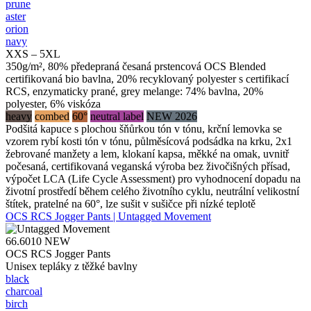
prune
aster
orion
navy
XXS – 5XL
350g/m², 80% předepraná česaná prstencová OCS Blended
certifikovaná bio bavlna, 20% recyklovaný polyester s certifikací
RCS, enzymaticky prané, grey melange: 74% bavlna, 20%
polyester, 6% viskóza
heavy
combed
60°
neutral label
NEW 2026
Podšitá kapuce s plochou šňůrkou tón v tónu, krční lemovka se
vzorem rybí kosti tón v tónu, půlměsícová podsádka na krku, 2x1
žebrované manžety a lem, klokaní kapsa, měkké na omak, uvnitř
počesaná, certifikovaná veganská výroba bez živočišných přísad,
výpočet LCA (Life Cycle Assessment) pro vyhodnocení dopadu na
životní prostředí během celého životního cyklu, neutrální velikostní
štítek, pratelné na 60°, lze sušit v sušičce při nízké teplotě
OCS RCS Jogger Pants | Untagged Movement
66.6010
NEW
OCS RCS Jogger Pants
Unisex tepláky z těžké bavlny
black
charcoal
birch