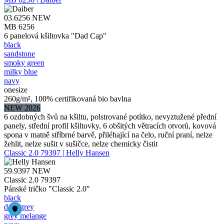
03.6256
NEW
MB 6256
6 panelová kšiltovka "Dad Cap"
black
sandstone
smoky green
milky blue
navy
onesize
260g/m², 100% certifikovaná bio bavlna
NEW 2026
6 ozdobných švů na kšiltu, polstrované potítko, nevyztužené přední
panely, střední profil kšiltovky, 6 obšitých větracích otvorů, kovová
spona v matně stříbrné barvě, přiléhající na čelo, ruční praní, nelze
žehlit, nelze sušit v sušičce, nelze chemicky čistit
Classic 2.0 79397 | Helly Hansen
59.9397
NEW
Classic 2.0 79397
Pánské tričko "Classic 2.0"
black
dark grey
grey melange