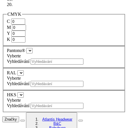
CMYK
C
M
Y
K
Pantonu®
Vyberte
Vyhledávání
RAL
Vyberte
Vyhledávání
HKS
Vyberte
Vyhledávání
Značky
Atlantis Headwear
B&C
Babybugz