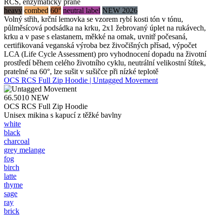
RCS, enzymaticky prané
heavy
combed
60°
neutral label
NEW 2026
Volný střih, krční lemovka se vzorem rybí kosti tón v tónu,
půlměsícová podsádka na krku, 2x1 žebrovaný úplet na rukávech,
krku a v pase s elastanem, měkké na omak, uvnitř počesaná,
certifikovaná veganská výroba bez živočišných přísad, výpočet
LCA (Life Cycle Assessment) pro vyhodnocení dopadu na životní
prostředí během celého životního cyklu, neutrální velikostní štítek,
pratelné na 60°, lze sušit v sušičce při nízké teplotě
OCS RCS Full Zip Hoodie | Untagged Movement
66.5010
NEW
OCS RCS Full Zip Hoodie
Unisex mikina s kapucí z těžké bavlny
white
black
charcoal
grey melange
fog
birch
latte
thyme
sage
ray
brick