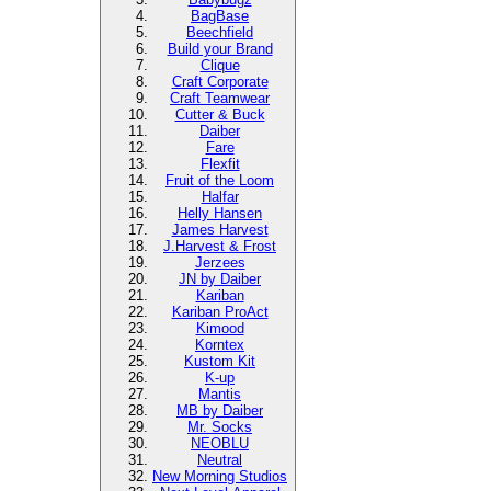
BagBase
Beechfield
Build your Brand
Clique
Craft Corporate
Craft Teamwear
Cutter & Buck
Daiber
Fare
Flexfit
Fruit of the Loom
Halfar
Helly Hansen
James Harvest
J.Harvest & Frost
Jerzees
JN by Daiber
Kariban
Kariban ProAct
Kimood
Korntex
Kustom Kit
K-up
Mantis
MB by Daiber
Mr. Socks
NEOBLU
Neutral
New Morning Studios