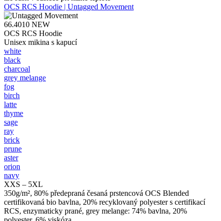
OCS RCS Hoodie | Untagged Movement
66.4010
NEW
OCS RCS Hoodie
Unisex mikina s kapucí
white
black
charcoal
grey melange
fog
birch
latte
thyme
sage
ray
brick
prune
aster
orion
navy
XXS – 5XL
350g/m², 80% předepraná česaná prstencová OCS Blended
certifikovaná bio bavlna, 20% recyklovaný polyester s certifikací
RCS, enzymaticky prané, grey melange: 74% bavlna, 20%
polyester, 6% viskóza