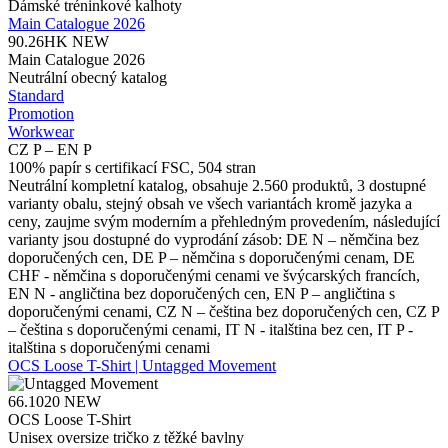
Dámské tréninkové kalhoty
Main Catalogue 2026
90.26HK
NEW
Main Catalogue 2026
Neutrální obecný katalog
Standard
Promotion
Workwear
CZ P – EN P
100% papír s certifikací FSC, 504 stran
Neutrální kompletní katalog, obsahuje 2.560 produktů, 3 dostupné
varianty obalu, stejný obsah ve všech variantách kromě jazyka a
ceny, zaujme svým moderním a přehledným provedením, následující
varianty jsou dostupné do vyprodání zásob: DE N – němčina bez
doporučených cen, DE P – němčina s doporučenými cenam, DE
CHF - němčina s doporučenými cenami ve švýcarských francích,
EN N - angličtina bez doporučených cen, EN P – angličtina s
doporučenými cenami, CZ N – čeština bez doporučených cen, CZ P
– čeština s doporučenými cenami, IT N - italština bez cen, IT P -
italština s doporučenými cenami
OCS Loose T-Shirt | Untagged Movement
66.1020
NEW
OCS Loose T-Shirt
Unisex oversize tričko z těžké bavlny