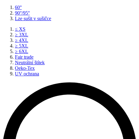
60°
90°/95°
Lze sušit v sušičce
≤ XS
≥ 3XL
≥ 4XL
≥ 5XL
≥ 6XL
Fair trade
Neutrální štítek
Oeko-Tex
UV ochrana