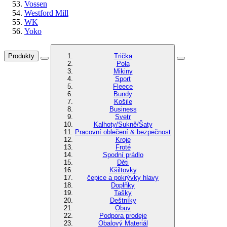
Vossen
Westford Mill
WK
Yoko
Produkty
Trička
Pola
Mikiny
Sport
Fleece
Bundy
Košile
Business
Svetr
Kalhoty/Sukně/Šaty
Pracovní oblečení & bezpečnost
Kroje
Froté
Spodní prádlo
Děti
Kšiltovky
čepice a pokrývky hlavy
Doplňky
Tašky
Deštníky
Obuv
Podpora prodeje
Obalový Materiál