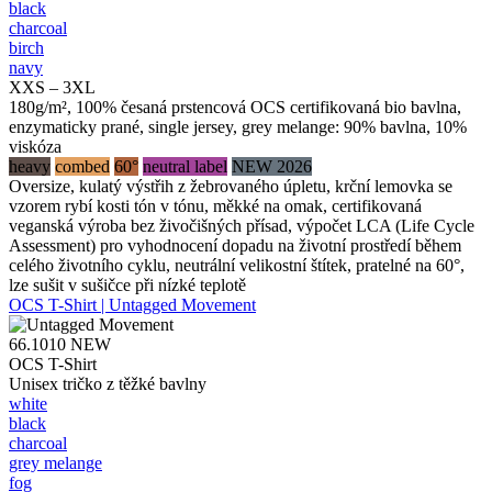
black
charcoal
birch
navy
XXS – 3XL
180g/m², 100% česaná prstencová OCS certifikovaná bio bavlna,
enzymaticky prané, single jersey, grey melange: 90% bavlna, 10%
viskóza
heavy
combed
60°
neutral label
NEW 2026
Oversize, kulatý výstřih z žebrovaného úpletu, krční lemovka se
vzorem rybí kosti tón v tónu, měkké na omak, certifikovaná
veganská výroba bez živočišných přísad, výpočet LCA (Life Cycle
Assessment) pro vyhodnocení dopadu na životní prostředí během
celého životního cyklu, neutrální velikostní štítek, pratelné na 60°,
lze sušit v sušičce při nízké teplotě
OCS T-Shirt | Untagged Movement
66.1010
NEW
OCS T-Shirt
Unisex tričko z těžké bavlny
white
black
charcoal
grey melange
fog