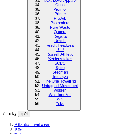
Next Level Apparel
Onna
Premier
Printer
ProJob
Promodoro
Pure Waste
Quadra
Regatta
Result
Result Headwear
RTP
Russell Athletic
Seidensticker
SOL'S
Spiro
Stedman
Tee Jays
The One Towelling
Untagged Movement
Vossen
Westford Mill
WK
Yoko
Značky
zpět
Atlantis Headwear
B&C