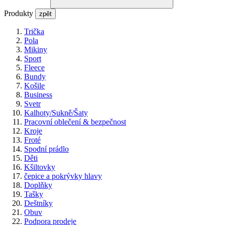
Produkty
zpět
Trička
Pola
Mikiny
Sport
Fleece
Bundy
Košile
Business
Svetr
Kalhoty/Sukně/Šaty
Pracovní oblečení & bezpečnost
Kroje
Froté
Spodní prádlo
Děti
Kšiltovky
čepice a pokrývky hlavy
Doplňky
Tašky
Deštníky
Obuv
Podpora prodeje