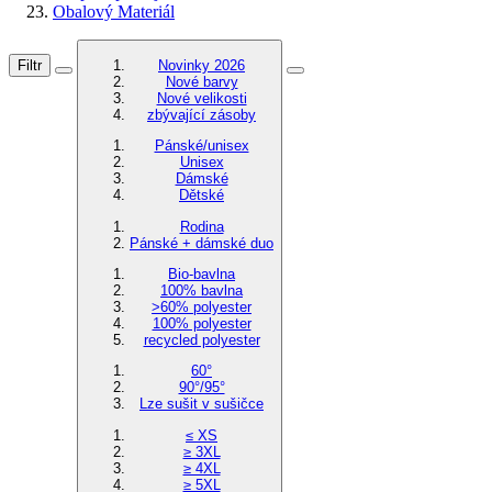
Obalový Materiál
Filtr
Novinky 2026
Nové barvy
Nové velikosti
zbývající zásoby
Pánské/unisex
Unisex
Dámské
Dětské
Rodina
Pánské + dámské duo
Bio-bavlna
100% bavlna
>60% polyester
100% polyester
recycled polyester
60°
90°/95°
Lze sušit v sušičce
≤ XS
≥ 3XL
≥ 4XL
≥ 5XL