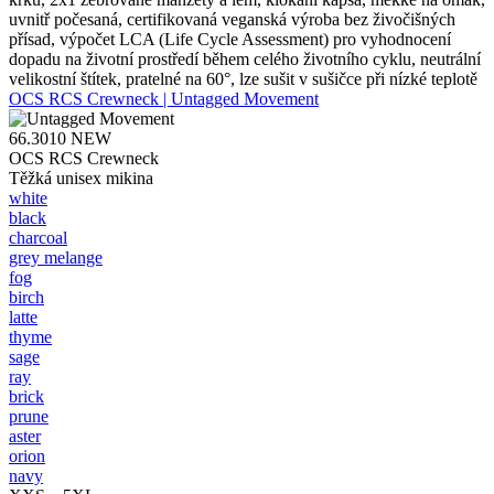
uvnitř počesaná, certifikovaná veganská výroba bez živočišných
přísad, výpočet LCA (Life Cycle Assessment) pro vyhodnocení
dopadu na životní prostředí během celého životního cyklu, neutrální
velikostní štítek, pratelné na 60°, lze sušit v sušičce při nízké teplotě
OCS RCS Crewneck | Untagged Movement
66.3010
NEW
OCS RCS Crewneck
Těžká unisex mikina
white
black
charcoal
grey melange
fog
birch
latte
thyme
sage
ray
brick
prune
aster
orion
navy