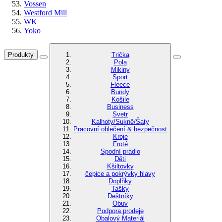
Vossen
Westford Mill
WK
Yoko
Produkty
Trička
Pola
Mikiny
Sport
Fleece
Bundy
Košile
Business
Svetr
Kalhoty/Sukně/Šaty
Pracovní oblečení & bezpečnost
Kroje
Froté
Spodní prádlo
Děti
Kšiltovky
čepice a pokrývky hlavy
Doplňky
Tašky
Deštníky
Obuv
Podpora prodeje
Obalový Materiál