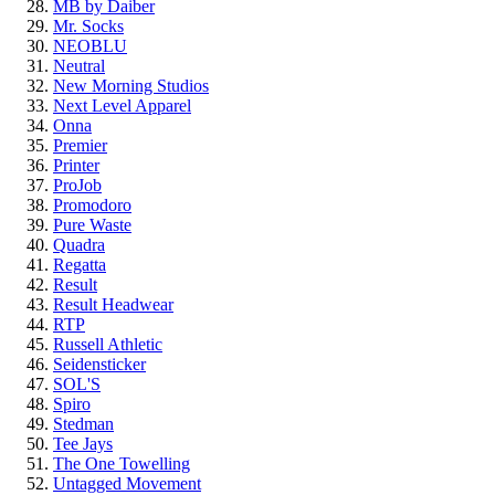
MB by Daiber
Mr. Socks
NEOBLU
Neutral
New Morning Studios
Next Level Apparel
Onna
Premier
Printer
ProJob
Promodoro
Pure Waste
Quadra
Regatta
Result
Result Headwear
RTP
Russell Athletic
Seidensticker
SOL'S
Spiro
Stedman
Tee Jays
The One Towelling
Untagged Movement