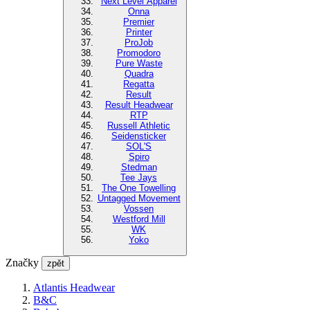
Next Level Apparel
Onna
Premier
Printer
ProJob
Promodoro
Pure Waste
Quadra
Regatta
Result
Result Headwear
RTP
Russell Athletic
Seidensticker
SOL'S
Spiro
Stedman
Tee Jays
The One Towelling
Untagged Movement
Vossen
Westford Mill
WK
Yoko
Značky
zpět
Atlantis Headwear
B&C