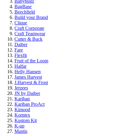
Babybugz
BagBase
Beechfield
Build your Brand
Clique
Craft Corporate
Craft Teamwear
Cutter & Buck
Daiber
Fare
Flexfit
Fruit of the Loom
Halfar
Helly Hansen
James Harvest
J.Harvest & Frost
Jerzees
JN by Daiber
Kariban
Kariban ProAct
Kimood
Korntex
Kustom Kit
K-up
Mantis