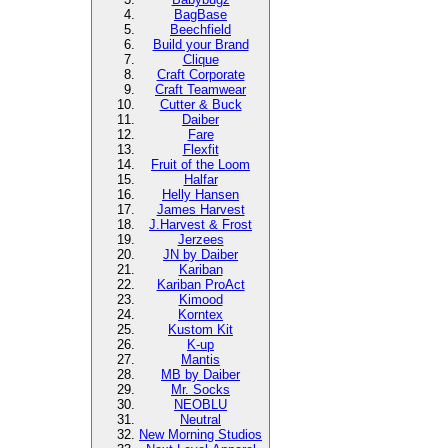
BagBase
Beechfield
Build your Brand
Clique
Craft Corporate
Craft Teamwear
Cutter & Buck
Daiber
Fare
Flexfit
Fruit of the Loom
Halfar
Helly Hansen
James Harvest
J.Harvest & Frost
Jerzees
JN by Daiber
Kariban
Kariban ProAct
Kimood
Korntex
Kustom Kit
K-up
Mantis
MB by Daiber
Mr. Socks
NEOBLU
Neutral
New Morning Studios