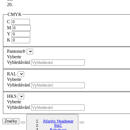
CMYK
C
M
Y
K
Pantonu®
Vyberte
Vyhledávání
RAL
Vyberte
Vyhledávání
HKS
Vyberte
Vyhledávání
Značky
Atlantis Headwear
B&C
Babybugz