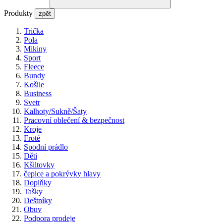
Produkty
zpět
Trička
Pola
Mikiny
Sport
Fleece
Bundy
Košile
Business
Svetr
Kalhoty/Sukně/Šaty
Pracovní oblečení & bezpečnost
Kroje
Froté
Spodní prádlo
Děti
Kšiltovky
čepice a pokrývky hlavy
Doplňky
Tašky
Deštníky
Obuv
Podpora prodeje