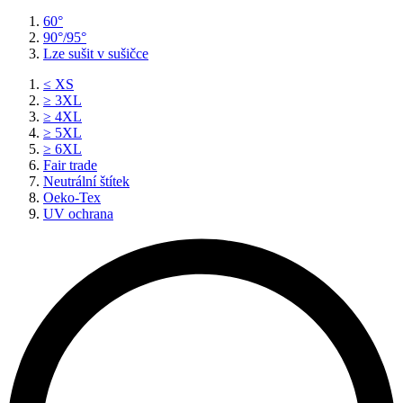
60°
90°/95°
Lze sušit v sušičce
≤ XS
≥ 3XL
≥ 4XL
≥ 5XL
≥ 6XL
Fair trade
Neutrální štítek
Oeko-Tex
UV ochrana