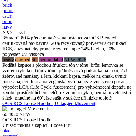
brick
prune
aster
orion
navy
XXS – 5XL
350g/m², 80% předepraná česaná prstencová OCS Blended
certifikovaná bio bavlna, 20% recyklovaný polyester s certifikací
RCS, enzymaticky prané, grey melange: 74% bavlna, 20%
polyester, 6% viskóza
heavy
combed
60°
neutral label
NEW 2026
Podšitá kapuce s plochou šňůrkou tón v tónu, krční lemovka se
vzorem rybí kosti tón v tónu, půlměsícová podsádka na krku, 2x1
žebrované manžety a lem, klokaní kapsa, měkké na omak, uvnitř
počesaná, certifikovaná veganská výroba bez živočišných přísad,
výpočet LCA (Life Cycle Assessment) pro vyhodnocení dopadu na
životní prostředí během celého životního cyklu, neutrální velikostní
štítek, pratelné na 60°, lze sušit v sušičce při nízké teplotě
OCS RCS Loose Hoodie | Untagged Movement
66.4020
NEW
OCS RCS Loose Hoodie
Unisex mikina s kapucí "Loose Fit"
black