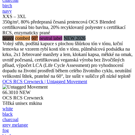
charcoal
birch
navy
XXS – 3XL
350g/m², 80% předepraná česaná prstencová OCS Blended
certifikovaná bio bavlna, 20% recyklovaný polyester s certifikací
RCS, enzymaticky prané
heavy
combed
60°
neutral label
NEW 2026
Volný střih, podšitá kapuce s plochou šňůrkou tón v tónu, krční
lemovka se vzorem rybí kosti tón v tónu, půlměsícová podsádka na
krku, 2x1 žebrované manžety a lem, klokaní kapsa, měkké na omak,
uvnitř počesaná, certifikovaná veganská výroba bez živočišných
přísad, výpočet LCA (Life Cycle Assessment) pro vyhodnocení
dopadu na životní prostředí během celého životního cyklu, neutrální
velikostní štítek, pratelné na 60°, lze sušit v sušičce při nízké teplotě
OCS RCS Crewneck | Untagged Movement
66.3010
NEW
OCS RCS Crewneck
Těžká unisex mikina
white
black
charcoal
grey melange
fog