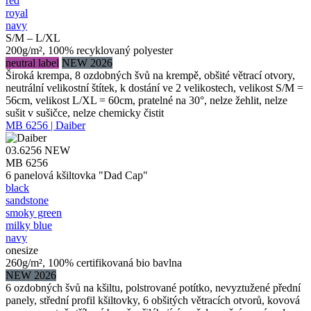
red
royal
navy
S/M – L/XL
200g/m², 100% recyklovaný polyester
neutral label
NEW 2026
Široká krempa, 8 ozdobných švů na krempě, obšité větrací otvory,
neutrální velikostní štítek, k dostání ve 2 velikostech, velikost S/M =
56cm, velikost L/XL = 60cm, pratelné na 30°, nelze žehlit, nelze
sušit v sušičce, nelze chemicky čistit
MB 6256 | Daiber
03.6256
NEW
MB 6256
6 panelová kšiltovka "Dad Cap"
black
sandstone
smoky green
milky blue
navy
onesize
260g/m², 100% certifikovaná bio bavlna
NEW 2026
6 ozdobných švů na kšiltu, polstrované potítko, nevyztužené přední
panely, střední profil kšiltovky, 6 obšitých větracích otvorů, kovová