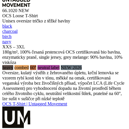
66.1020
NEW
OCS Loose T-Shirt
Unisex oversize tričko z těžké bavlny
black
charcoal
birch
navy
XXS – 3XL
180g/m², 100% česaná prstencová OCS certifikovaná bio bavlna,
enzymaticky prané, single jersey, grey melange: 90% bavlna, 10%
viskóza
heavy
combed
60°
neutral label
NEW 2026
Oversize, kulatý výstřih z žebrovaného úpletu, krční lemovka se
vzorem rybí kosti tón v tónu, měkké na omak, certifikovaná
veganská výroba bez živočišných přísad, výpočet LCA (Life Cycle
Assessment) pro vyhodnocení dopadu na životní prostředí během
celého životního cyklu, neutrální velikostní štítek, pratelné na 60°,
lze sušit v sušičce při nízké teplotě
OCS T-Shirt | Untagged Movement