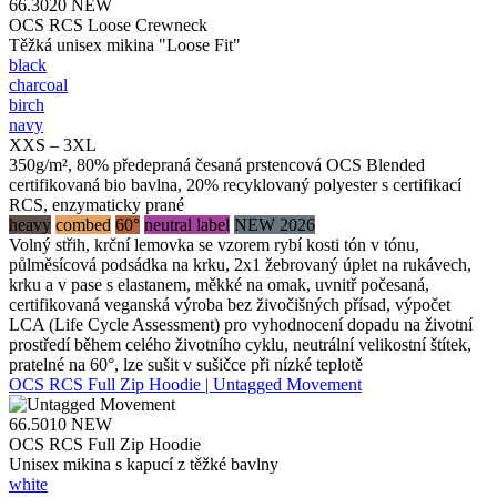
66.3020
NEW
OCS RCS Loose Crewneck
Těžká unisex mikina "Loose Fit"
black
charcoal
birch
navy
XXS – 3XL
350g/m², 80% předepraná česaná prstencová OCS Blended
certifikovaná bio bavlna, 20% recyklovaný polyester s certifikací
RCS, enzymaticky prané
heavy
combed
60°
neutral label
NEW 2026
Volný střih, krční lemovka se vzorem rybí kosti tón v tónu,
půlměsícová podsádka na krku, 2x1 žebrovaný úplet na rukávech,
krku a v pase s elastanem, měkké na omak, uvnitř počesaná,
certifikovaná veganská výroba bez živočišných přísad, výpočet
LCA (Life Cycle Assessment) pro vyhodnocení dopadu na životní
prostředí během celého životního cyklu, neutrální velikostní štítek,
pratelné na 60°, lze sušit v sušičce při nízké teplotě
OCS RCS Full Zip Hoodie | Untagged Movement
66.5010
NEW
OCS RCS Full Zip Hoodie
Unisex mikina s kapucí z těžké bavlny
white