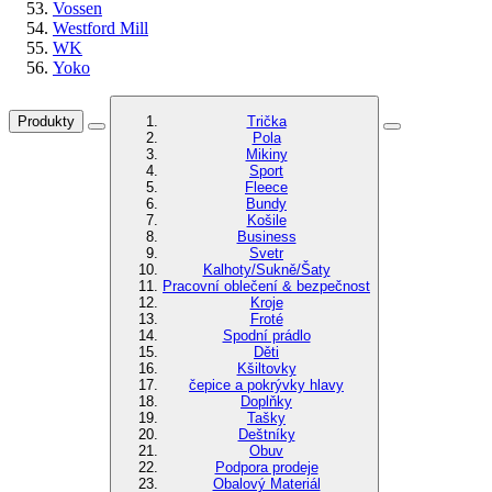
Vossen
Westford Mill
WK
Yoko
Produkty
Trička
Pola
Mikiny
Sport
Fleece
Bundy
Košile
Business
Svetr
Kalhoty/Sukně/Šaty
Pracovní oblečení & bezpečnost
Kroje
Froté
Spodní prádlo
Děti
Kšiltovky
čepice a pokrývky hlavy
Doplňky
Tašky
Deštníky
Obuv
Podpora prodeje
Obalový Materiál