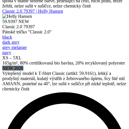
spona v matně stříbrné barvě, přiléhající na čelo, ruční praní, nelze
žehlit, nelze sušit v sušičce, nelze chemicky čistit
Classic 2.0 79397 | Helly Hansen
59.9397
NEW
Classic 2.0 79397
Pánské tričko "Classic 2.0"
black
dark grey
grey melange
navy
XS – 5XL
165g/m², 80% certifikovaná bio bavlna, 20% recyklovaný polyester
NEW 2026
Vylepšený model k T-Shirt Classic (artikl: 59.9161), lehký a
prodyšný materiál, kulatý výstřih z žebrovaného úpletu, švy šité nití
AMANN, pratelné na 40°, lze sušit v sušičce při nízké teplotě, nelze
chemicky čistit