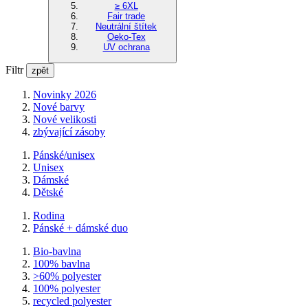
≥ 6XL
Fair trade
Neutrální štítek
Oeko-Tex
UV ochrana
Filtr
zpět
Novinky 2026
Nové barvy
Nové velikosti
zbývající zásoby
Pánské/unisex
Unisex
Dámské
Dětské
Rodina
Pánské + dámské duo
Bio-bavlna
100% bavlna
>60% polyester
100% polyester
recycled polyester