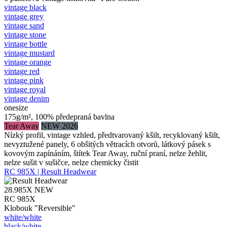
vintage black
vintage grey
vintage sand
vintage stone
vintage bottle
vintage mustard
vintage orange
vintage red
vintage pink
vintage royal
vintage denim
onesize
175g/m², 100% předepraná bavlna
Tear Away
NEW 2026
Nízký profil, vintage vzhled, předtvarovaný kšilt, recyklovaný kšilt,
nevyztužené panely, 6 obšitých větracích otvorů, látkový pásek s
kovovým zapínáním, štítek Tear Away, ruční praní, nelze žehlit,
nelze sušit v sušičce, nelze chemicky čistit
RC 985X | Result Headwear
28.985X
NEW
RC 985X
Klobouk "Reversible"
white/​white
black/​white