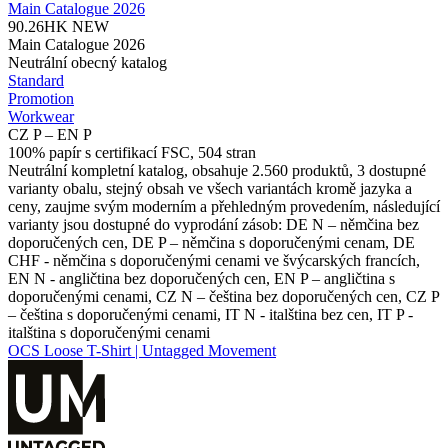
Main Catalogue 2026
90.26HK
NEW
Main Catalogue 2026
Neutrální obecný katalog
Standard
Promotion
Workwear
CZ P – EN P
100% papír s certifikací FSC, 504 stran
Neutrální kompletní katalog, obsahuje 2.560 produktů, 3 dostupné
varianty obalu, stejný obsah ve všech variantách kromě jazyka a
ceny, zaujme svým moderním a přehledným provedením, následující
varianty jsou dostupné do vyprodání zásob: DE N – němčina bez
doporučených cen, DE P – němčina s doporučenými cenam, DE
CHF - němčina s doporučenými cenami ve švýcarských francích,
EN N - angličtina bez doporučených cen, EN P – angličtina s
doporučenými cenami, CZ N – čeština bez doporučených cen, CZ P
– čeština s doporučenými cenami, IT N - italština bez cen, IT P -
italština s doporučenými cenami
OCS Loose T-Shirt | Untagged Movement