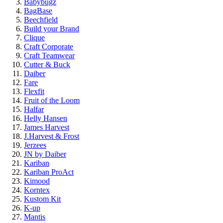
Babybugz
BagBase
Beechfield
Build your Brand
Clique
Craft Corporate
Craft Teamwear
Cutter & Buck
Daiber
Fare
Flexfit
Fruit of the Loom
Halfar
Helly Hansen
James Harvest
J.Harvest & Frost
Jerzees
JN by Daiber
Kariban
Kariban ProAct
Kimood
Korntex
Kustom Kit
K-up
Mantis