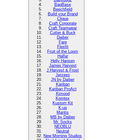
BagBase
Beechfield
Build your Brand
Clique
Craft Corporate
Craft Teamwear
Cutter & Buck
Daiber
Fare
Flexfit
Fruit of the Loom
Halfar
Helly Hansen
James Harvest
J.Harvest & Frost
Jerzees
JN by Daiber
Kariban
Kariban ProAct
Kimood
Korntex
Kustom Kit
K-up
Mantis
MB by Daiber
Mr. Socks
NEOBLU
Neutral
New Morning Studios