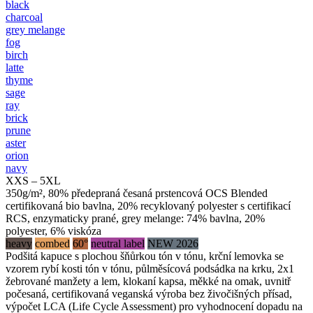
black
charcoal
grey melange
fog
birch
latte
thyme
sage
ray
brick
prune
aster
orion
navy
XXS – 5XL
350g/m², 80% předepraná česaná prstencová OCS Blended
certifikovaná bio bavlna, 20% recyklovaný polyester s certifikací
RCS, enzymaticky prané, grey melange: 74% bavlna, 20%
polyester, 6% viskóza
heavy
combed
60°
neutral label
NEW 2026
Podšitá kapuce s plochou šňůrkou tón v tónu, krční lemovka se
vzorem rybí kosti tón v tónu, půlměsícová podsádka na krku, 2x1
žebrované manžety a lem, klokaní kapsa, měkké na omak, uvnitř
počesaná, certifikovaná veganská výroba bez živočišných přísad,
výpočet LCA (Life Cycle Assessment) pro vyhodnocení dopadu na