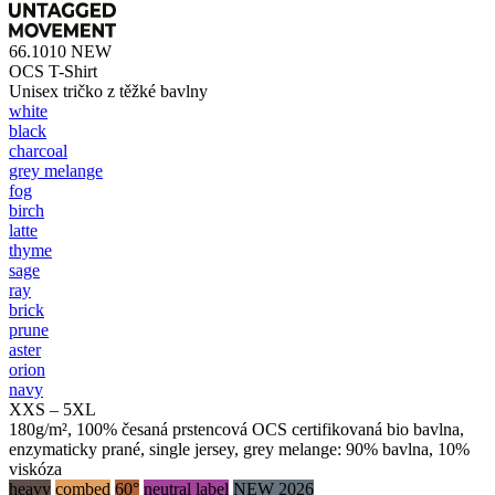
66.1010
NEW
OCS T-Shirt
Unisex tričko z těžké bavlny
white
black
charcoal
grey melange
fog
birch
latte
thyme
sage
ray
brick
prune
aster
orion
navy
XXS – 5XL
180g/m², 100% česaná prstencová OCS certifikovaná bio bavlna,
enzymaticky prané, single jersey, grey melange: 90% bavlna, 10%
viskóza
heavy
combed
60°
neutral label
NEW 2026