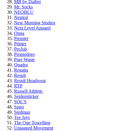
MB by Daiber
Mr. Socks
NEOBLU
Neutral
New Morning Studios
Next Level Apparel
Onna
Premier
Printer
ProJob
Promodoro
Pure Waste
Quadra
Regatta
Result
Result Headwear
RTP
Russell Athletic
Seidensticker
SOL'S
Spiro
Stedman
Tee Jays
The One Towelling
Untagged Movement