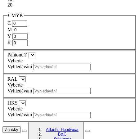
CMYK
C
M
Y
K
Pantonu®
Vyberte
Vyhledávání
RAL
Vyberte
Vyhledávání
HKS
Vyberte
Vyhledávání
Značky
Atlantis Headwear
B&C
Babybugz