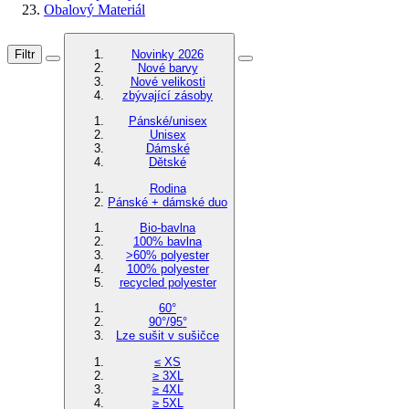
Obalový Materiál
Filtr
Novinky 2026
Nové barvy
Nové velikosti
zbývající zásoby
Pánské/unisex
Unisex
Dámské
Dětské
Rodina
Pánské + dámské duo
Bio-bavlna
100% bavlna
>60% polyester
100% polyester
recycled polyester
60°
90°/95°
Lze sušit v sušičce
≤ XS
≥ 3XL
≥ 4XL
≥ 5XL