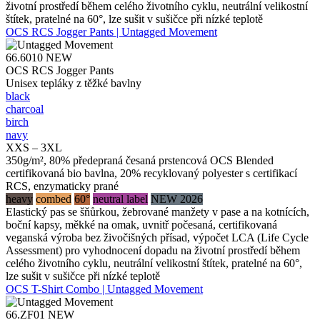
životní prostředí během celého životního cyklu, neutrální velikostní
štítek, pratelné na 60°, lze sušit v sušičce při nízké teplotě
OCS RCS Jogger Pants | Untagged Movement
66.6010
NEW
OCS RCS Jogger Pants
Unisex tepláky z těžké bavlny
black
charcoal
birch
navy
XXS – 3XL
350g/m², 80% předepraná česaná prstencová OCS Blended
certifikovaná bio bavlna, 20% recyklovaný polyester s certifikací
RCS, enzymaticky prané
heavy
combed
60°
neutral label
NEW 2026
Elastický pas se šňůrkou, žebrované manžety v pase a na kotnících,
boční kapsy, měkké na omak, uvnitř počesaná, certifikovaná
veganská výroba bez živočišných přísad, výpočet LCA (Life Cycle
Assessment) pro vyhodnocení dopadu na životní prostředí během
celého životního cyklu, neutrální velikostní štítek, pratelné na 60°,
lze sušit v sušičce při nízké teplotě
OCS T-Shirt Combo | Untagged Movement
66.ZF01
NEW