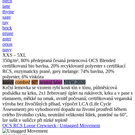
birch
latte
thyme
sage
ray
brick
prune
aster
orion
navy
XXS – 5XL
350g/m², 80% předepraná česaná prstencová OCS Blended
certifikovaná bio bavlna, 20% recyklovaný polyester s certifikací
RCS, enzymaticky prané, grey melange: 74% bavlna, 20%
polyester, 6% viskóza
heavy
combed
60°
neutral label
NEW 2026
Krční lemovka se vzorem rybí kosti tón v tónu, půlměsícová
podsádka na krku, 2x1 žebrovaný úplet na rukávech, krku a v pase s
elastanem, měkké na omak, uvnitř počesaná, certifikovaná veganská
výroba bez živočišných přísad, výpočet LCA (Life Cycle
Assessment) pro vyhodnocení dopadu na životní prostředí během
celého životního cyklu, neutrální velikostní štítek, pratelné na 60°,
lze sušit v sušičce při nízké teplotě
OCS RCS Loose Crewneck | Untagged Movement