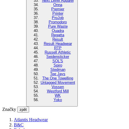
Next Level Apparel
Onna
Premier
Printer
ProJob
Promodoro
Pure Waste
Quadra
Regatta
Result
Result Headwear
RTP
Russell Athletic
Seidensticker
SOL'S
Spiro
Stedman
Tee Jays
The One Towelling
Untagged Movement
Vossen
Westford Mill
WK
Yoko
Značky
zpět
Atlantis Headwear
B&C