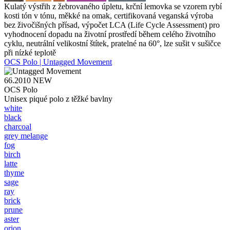
Kulatý výstřih z žebrovaného úpletu, krční lemovka se vzorem rybí
kosti tón v tónu, měkké na omak, certifikovaná veganská výroba
bez živočišných přísad, výpočet LCA (Life Cycle Assessment) pro
vyhodnocení dopadu na životní prostředí během celého životního
cyklu, neutrální velikostní štítek, pratelné na 60°, lze sušit v sušičce
při nízké teplotě
OCS Polo | Untagged Movement
66.2010
NEW
OCS Polo
Unisex piqué polo z těžké bavlny
white
black
charcoal
grey melange
fog
birch
latte
thyme
sage
ray
brick
prune
aster
orion