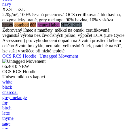
navy
XXS – 5XL
220g/m², 100% česaná prstencová OCS certifikovaná bio bavlna,
enzymaticky prané, grey melange: 90% bavlna, 10% viskóza
heavy
combed
60°
neutral label
NEW 2026
Žebrovaný límec a manžety, měkké na omak, certifikovaná
veganská výroba bez živočišných přísad, výpočet LCA (Life Cycle
Assessment) pro vyhodnocení dopadu na životní prostředí během
celého životního cyklu, neutrální velikostní štítek, pratelné na 60°,
lze sušit v sušičce při nízké teplotě
OCS RCS Hoodie | Untagged Movement
66.4010
NEW
OCS RCS Hoodie
Unisex mikina s kapucí
white
black
charcoal
grey melange
fog
birch
latte
thyme
sage
ray