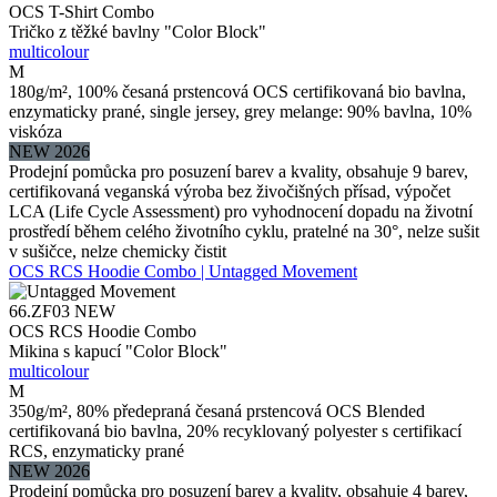
OCS T-Shirt Combo
Tričko z těžké bavlny "Color Block"
multicolour
M
180g/m², 100% česaná prstencová OCS certifikovaná bio bavlna,
enzymaticky prané, single jersey, grey melange: 90% bavlna, 10%
viskóza
NEW 2026
Prodejní pomůcka pro posuzení barev a kvality, obsahuje 9 barev,
certifikovaná veganská výroba bez živočišných přísad, výpočet
LCA (Life Cycle Assessment) pro vyhodnocení dopadu na životní
prostředí během celého životního cyklu, pratelné na 30°, nelze sušit
v sušičce, nelze chemicky čistit
OCS RCS Hoodie Combo | Untagged Movement
66.ZF03
NEW
OCS RCS Hoodie Combo
Mikina s kapucí "Color Block"
multicolour
M
350g/m², 80% předepraná česaná prstencová OCS Blended
certifikovaná bio bavlna, 20% recyklovaný polyester s certifikací
RCS, enzymaticky prané
NEW 2026
Prodejní pomůcka pro posuzení barev a kvality, obsahuje 4 barev,