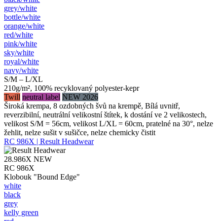
grey/​white
bottle/​white
orange/​white
red/​white
pink/​white
sky/​white
royal/​white
navy/​white
S/M – L/XL
210g/m², 100% recyklovaný polyester-kepr
Twill
neutral label
NEW 2026
Široká krempa, 8 ozdobných švů na krempě, Bílá uvnitř,
reverzibilní, neutrální velikostní štítek, k dostání ve 2 velikostech,
velikost S/M = 56cm, velikost L/XL = 60cm, pratelné na 30°, nelze
žehlit, nelze sušit v sušičce, nelze chemicky čistit
RC 986X | Result Headwear
28.986X
NEW
RC 986X
Klobouk "Bound Edge"
white
black
grey
kelly green