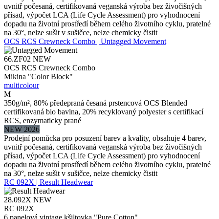
uvnitř počesaná, certifikovaná veganská výroba bez živočišných
přísad, výpočet LCA (Life Cycle Assessment) pro vyhodnocení
dopadu na životní prostředí během celého životního cyklu, pratelné
na 30°, nelze sušit v sušičce, nelze chemicky čistit
OCS RCS Crewneck Combo | Untagged Movement
66.ZF02
NEW
OCS RCS Crewneck Combo
Mikina "Color Block"
multicolour
M
350g/m², 80% předepraná česaná prstencová OCS Blended
certifikovaná bio bavlna, 20% recyklovaný polyester s certifikací
RCS, enzymaticky prané
NEW 2026
Prodejní pomůcka pro posuzení barev a kvality, obsahuje 4 barev,
uvnitř počesaná, certifikovaná veganská výroba bez živočišných
přísad, výpočet LCA (Life Cycle Assessment) pro vyhodnocení
dopadu na životní prostředí během celého životního cyklu, pratelné
na 30°, nelze sušit v sušičce, nelze chemicky čistit
RC 092X | Result Headwear
28.092X
NEW
RC 092X
6 panelová vintage kšiltovka "Pure Cotton"