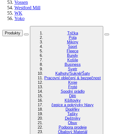
Vossen
Westford Mill
WK
Yoko
Produkty
Trička
Pola
Mikiny
Sport
Fleece
Bundy
Košile
Business
Svetr
Kalhoty/Sukně/Šaty
Pracovní oblečení & bezpečnost
Kroje
Froté
Spodní prádlo
Děti
Kšiltovky
čepice a pokrývky hlavy
Doplňky
Tašky
Deštníky
Obuv
Podpora prodeje
Obalový Materiál