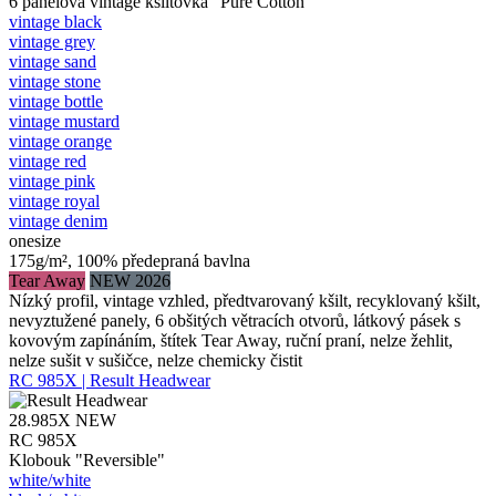
6 panelová vintage kšiltovka "Pure Cotton"
vintage black
vintage grey
vintage sand
vintage stone
vintage bottle
vintage mustard
vintage orange
vintage red
vintage pink
vintage royal
vintage denim
onesize
175g/m², 100% předepraná bavlna
Tear Away
NEW 2026
Nízký profil, vintage vzhled, předtvarovaný kšilt, recyklovaný kšilt,
nevyztužené panely, 6 obšitých větracích otvorů, látkový pásek s
kovovým zapínáním, štítek Tear Away, ruční praní, nelze žehlit,
nelze sušit v sušičce, nelze chemicky čistit
RC 985X | Result Headwear
28.985X
NEW
RC 985X
Klobouk "Reversible"
white/​white