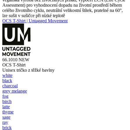
Assessment) pro vyhodnocení dopadu na životní prostředí během
celého životního cyklu, neutrální velikostní štítek, pratelné na 60°,
lze sušit v sušičce při nízké teplotě
OCS T-Shirt | Untagged Movement
66.1010
NEW
OCS T-Shirt
Unisex tričko z těžké bavlny
white
black
charcoal
grey melange
fog
birch
latte
thyme
sage
ray
brick