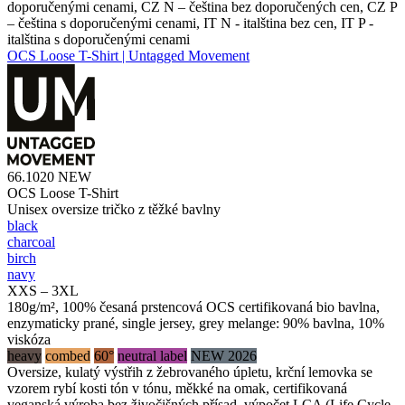
doporučenými cenami, CZ N – čeština bez doporučených cen, CZ P
– čeština s doporučenými cenami, IT N - italština bez cen, IT P -
italština s doporučenými cenami
OCS Loose T-Shirt | Untagged Movement
66.1020
NEW
OCS Loose T-Shirt
Unisex oversize tričko z těžké bavlny
black
charcoal
birch
navy
XXS – 3XL
180g/m², 100% česaná prstencová OCS certifikovaná bio bavlna,
enzymaticky prané, single jersey, grey melange: 90% bavlna, 10%
viskóza
heavy
combed
60°
neutral label
NEW 2026
Oversize, kulatý výstřih z žebrovaného úpletu, krční lemovka se
vzorem rybí kosti tón v tónu, měkké na omak, certifikovaná
veganská výroba bez živočišných přísad, výpočet LCA (Life Cycle