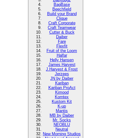
BagBase
Beechfield
Build your Brand
Clique
Craft Corporate
Craft Teamwear
Cutter & Buck
Daiber
Fare
Flexfit
Fruit of the Loom
Halfar
Helly Hansen
James Harvest
J.Harvest & Frost
Jerzees
JN by Daiber
Kariban
Kariban ProAct
Kimood
Korntex
Kustom Kit
K-up
Mantis
MB by Daiber
Mr. Socks
NEOBLU
Neutral
New Morning Studios