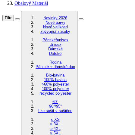
Obalový Materiál
Filtr
Novinky 2026
Nové barvy
Nové velikosti
zbývající zásoby
Pánské/unisex
Unisex
Dámské
Dětské
Rodina
Pánské + dámské duo
Bio-bavlna
100% bavlna
>60% polyester
100% polyester
recycled polyester
60°
90°/95°
Lze sušit v sušičce
≤ XS
≥ 3XL
≥ 4XL
≥ 5XL