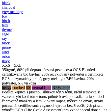
black
charcoal
grey melange
fog
birch
latte
thyme
sage
ray
brick
prune
aster
orion
navy
XXS – 5XL
350g/m², 80% předepraná česaná prstencová OCS Blended
certifikovaná bio bavlna, 20% recyklovaný polyester s certifikací
RCS, enzymaticky prané, grey melange: 74% bavlna, 20%
polyester, 6% viskóza
heavy
combed
60°
neutral label
NEW 2026
Podšitá kapuce s plochou šňůrkou tón v tónu, krční lemovka se
vzorem rybí kosti tón v tónu, půlměsícová podsádka na krku, 2x1
žebrované manžety a lem, klokaní kapsa, měkké na omak, uvnitř
počesaná, certifikovaná veganská výroba bez živočišných přísad,
výpočet LCA (Life Cycle Assessment) pro vyhodnocení dopadu na