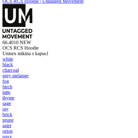
OCS RCS Hoodie | Untagged Movement
66.4010
NEW
OCS RCS Hoodie
Unisex mikina s kapucí
white
black
charcoal
grey melange
fog
birch
latte
thyme
sage
ray
brick
prune
aster
orion
navy