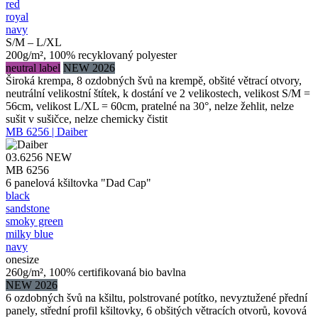
red
royal
navy
S/M – L/XL
200g/m², 100% recyklovaný polyester
neutral label
NEW 2026
Široká krempa, 8 ozdobných švů na krempě, obšité větrací otvory,
neutrální velikostní štítek, k dostání ve 2 velikostech, velikost S/M =
56cm, velikost L/XL = 60cm, pratelné na 30°, nelze žehlit, nelze
sušit v sušičce, nelze chemicky čistit
MB 6256 | Daiber
03.6256
NEW
MB 6256
6 panelová kšiltovka "Dad Cap"
black
sandstone
smoky green
milky blue
navy
onesize
260g/m², 100% certifikovaná bio bavlna
NEW 2026
6 ozdobných švů na kšiltu, polstrované potítko, nevyztužené přední
panely, střední profil kšiltovky, 6 obšitých větracích otvorů, kovová