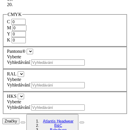
CMYK
C
M
Y
K
Pantonu®
Vyberte
Vyhledávání
RAL
Vyberte
Vyhledávání
HKS
Vyberte
Vyhledávání
Značky
Atlantis Headwear
B&C
Babybugz