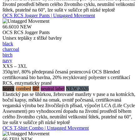
životní prostředí během celého životního cyklu, neutrální velikostní
štítek, pratelné na 60°, lze sušit v sušičce při nízké teplotě
OCS RCS Jogger Pants | Untagged Movement
66.6010
NEW
OCS RCS Jogger Pants
Unisex tepláky z těžké bavlny
black
charcoal
birch
navy
XXS – 3XL
350g/m², 80% předepraná česaná prstencová OCS Blended
certifikovaná bio bavlna, 20% recyklovaný polyester s certifikací
RCS, enzymaticky prané
heavy
combed
60°
neutral label
NEW 2026
Elastický pas se šňůrkou, žebrované manžety v pase a na kotnících,
boční kapsy, měkké na omak, uvnitř počesaná, certifikovaná
veganská výroba bez živočišných přísad, výpočet LCA (Life Cycle
Assessment) pro vyhodnocení dopadu na životní prostředí během
celého životního cyklu, neutrální velikostní štítek, pratelné na 60°,
lze sušit v sušičce při nízké teplotě
OCS T-Shirt Combo | Untagged Movement
66.ZF01
NEW