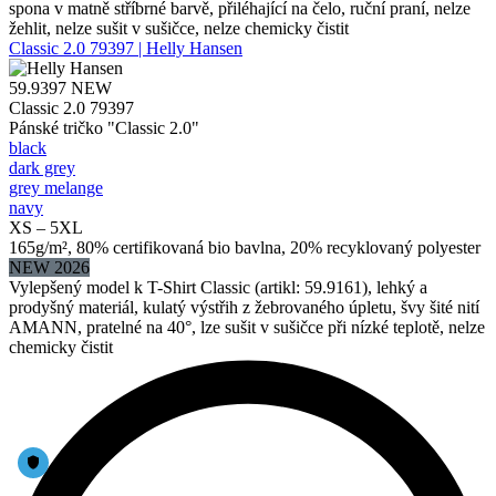
spona v matně stříbrné barvě, přiléhající na čelo, ruční praní, nelze
žehlit, nelze sušit v sušičce, nelze chemicky čistit
Classic 2.0 79397 | Helly Hansen
59.9397
NEW
Classic 2.0 79397
Pánské tričko "Classic 2.0"
black
dark grey
grey melange
navy
XS – 5XL
165g/m², 80% certifikovaná bio bavlna, 20% recyklovaný polyester
NEW 2026
Vylepšený model k T-Shirt Classic (artikl: 59.9161), lehký a
prodyšný materiál, kulatý výstřih z žebrovaného úpletu, švy šité nití
AMANN, pratelné na 40°, lze sušit v sušičce při nízké teplotě, nelze
chemicky čistit