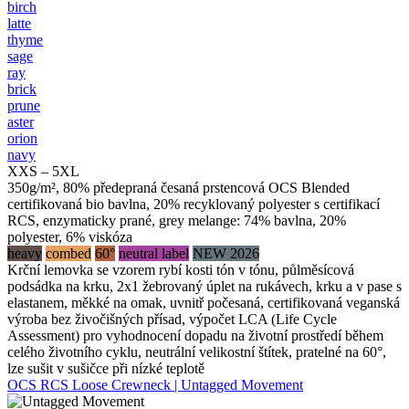
birch
latte
thyme
sage
ray
brick
prune
aster
orion
navy
XXS – 5XL
350g/m², 80% předepraná česaná prstencová OCS Blended
certifikovaná bio bavlna, 20% recyklovaný polyester s certifikací
RCS, enzymaticky prané, grey melange: 74% bavlna, 20%
polyester, 6% viskóza
heavy
combed
60°
neutral label
NEW 2026
Krční lemovka se vzorem rybí kosti tón v tónu, půlměsícová
podsádka na krku, 2x1 žebrovaný úplet na rukávech, krku a v pase s
elastanem, měkké na omak, uvnitř počesaná, certifikovaná veganská
výroba bez živočišných přísad, výpočet LCA (Life Cycle
Assessment) pro vyhodnocení dopadu na životní prostředí během
celého životního cyklu, neutrální velikostní štítek, pratelné na 60°,
lze sušit v sušičce při nízké teplotě
OCS RCS Loose Crewneck | Untagged Movement