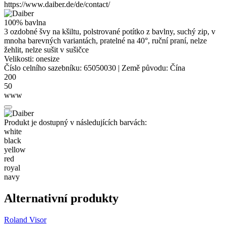
https://www.daiber.de/de/contact/
100% bavlna
3 ozdobné švy na kšiltu, polstrované potítko z bavlny, suchý zip, v
mnoha barevných variantách, pratelné na 40°, ruční praní, nelze
žehlit, nelze sušit v sušičce
Velikosti:
onesize
Číslo celního sazebníku:
65050030
|
Země původu:
Čína
200
50
www
Produkt je dostupný v následujících barvách:
white
black
yellow
red
royal
navy
Alternativní produkty
Roland Visor