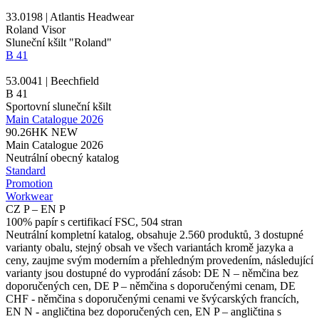
33.0198 | Atlantis Headwear
Roland Visor
Sluneční kšilt "Roland"
B 41
53.0041 | Beechfield
B 41
Sportovní sluneční kšilt
Main Catalogue 2026
90.26HK
NEW
Main Catalogue 2026
Neutrální obecný katalog
Standard
Promotion
Workwear
CZ P – EN P
100% papír s certifikací FSC, 504 stran
Neutrální kompletní katalog, obsahuje 2.560 produktů, 3 dostupné
varianty obalu, stejný obsah ve všech variantách kromě jazyka a
ceny, zaujme svým moderním a přehledným provedením, následující
varianty jsou dostupné do vyprodání zásob: DE N – němčina bez
doporučených cen, DE P – němčina s doporučenými cenam, DE
CHF - němčina s doporučenými cenami ve švýcarských francích,
EN N - angličtina bez doporučených cen, EN P – angličtina s