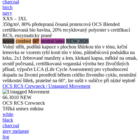
charcoal
birch
navy
XXS – 3XL
350g/m², 80% předepraná česaná prstencová OCS Blended
certifikovaná bio bavlna, 20% recyklovaný polyester s certifikací
RCS, enzymaticky prané
heavy
combed
60°
neutral label
NEW 2026
Volný střih, podšitá kapuce s plochou šňůrkou tón v tónu, krční
lemovka se vzorem rybí kosti tón v tónu, půlměsícová podsádka na
krku, 2x1 žebrované manžety a lem, klokaní kapsa, měkké na omak,
uvnitř počesaná, certifikovaná veganská výroba bez živočišných
přísad, výpočet LCA (Life Cycle Assessment) pro vyhodnocení
dopadu na životní prostředí během celého životního cyklu, neutrální
velikostní štítek, pratelné na 60°, lze sušit v sušičce při nízké teplotě
OCS RCS Crewneck | Untagged Movement
66.3010
NEW
OCS RCS Crewneck
Těžká unisex mikina
white
black
charcoal
grey melange
fog