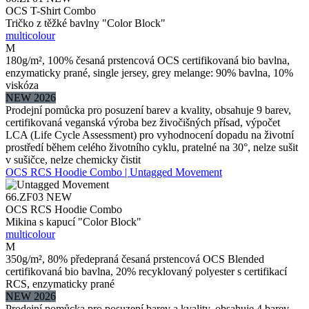
OCS T-Shirt Combo
Tričko z těžké bavlny "Color Block"
multicolour
M
180g/m², 100% česaná prstencová OCS certifikovaná bio bavlna,
enzymaticky prané, single jersey, grey melange: 90% bavlna, 10%
viskóza
NEW 2026
Prodejní pomůcka pro posuzení barev a kvality, obsahuje 9 barev,
certifikovaná veganská výroba bez živočišných přísad, výpočet
LCA (Life Cycle Assessment) pro vyhodnocení dopadu na životní
prostředí během celého životního cyklu, pratelné na 30°, nelze sušit
v sušičce, nelze chemicky čistit
OCS RCS Hoodie Combo | Untagged Movement
66.ZF03
NEW
OCS RCS Hoodie Combo
Mikina s kapucí "Color Block"
multicolour
M
350g/m², 80% předepraná česaná prstencová OCS Blended
certifikovaná bio bavlna, 20% recyklovaný polyester s certifikací
RCS, enzymaticky prané
NEW 2026
Prodejní pomůcka pro posuzení barev a kvality, obsahuje 4 barev,