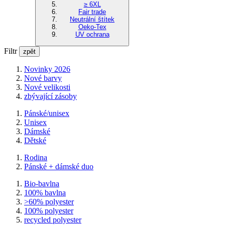
≥ 6XL
Fair trade
Neutrální štítek
Oeko-Tex
UV ochrana
Filtr
zpět
Novinky 2026
Nové barvy
Nové velikosti
zbývající zásoby
Pánské/unisex
Unisex
Dámské
Dětské
Rodina
Pánské + dámské duo
Bio-bavlna
100% bavlna
>60% polyester
100% polyester
recycled polyester