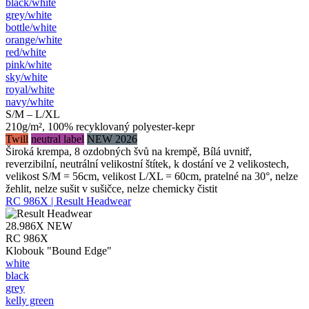
black/​white
grey/​white
bottle/​white
orange/​white
red/​white
pink/​white
sky/​white
royal/​white
navy/​white
S/M – L/XL
210g/m², 100% recyklovaný polyester-kepr
Twill
neutral label
NEW 2026
Široká krempa, 8 ozdobných švů na krempě, Bílá uvnitř,
reverzibilní, neutrální velikostní štítek, k dostání ve 2 velikostech,
velikost S/M = 56cm, velikost L/XL = 60cm, pratelné na 30°, nelze
žehlit, nelze sušit v sušičce, nelze chemicky čistit
RC 986X | Result Headwear
28.986X
NEW
RC 986X
Klobouk "Bound Edge"
white
black
grey
kelly green