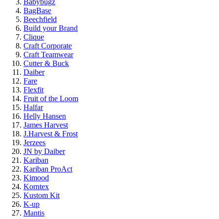
Babybugz
BagBase
Beechfield
Build your Brand
Clique
Craft Corporate
Craft Teamwear
Cutter & Buck
Daiber
Fare
Flexfit
Fruit of the Loom
Halfar
Helly Hansen
James Harvest
J.Harvest & Frost
Jerzees
JN by Daiber
Kariban
Kariban ProAct
Kimood
Korntex
Kustom Kit
K-up
Mantis