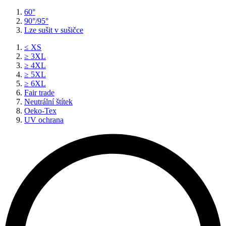
60°
90°/95°
Lze sušit v sušičce
≤ XS
≥ 3XL
≥ 4XL
≥ 5XL
≥ 6XL
Fair trade
Neutrální štítek
Oeko-Tex
UV ochrana