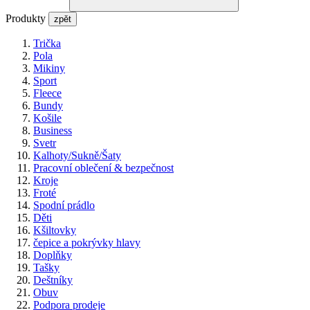
Produkty
zpět
Trička
Pola
Mikiny
Sport
Fleece
Bundy
Košile
Business
Svetr
Kalhoty/Sukně/Šaty
Pracovní oblečení & bezpečnost
Kroje
Froté
Spodní prádlo
Děti
Kšiltovky
čepice a pokrývky hlavy
Doplňky
Tašky
Deštníky
Obuv
Podpora prodeje