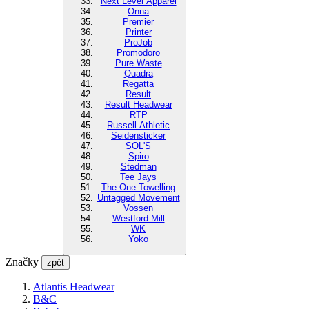
Next Level Apparel
Onna
Premier
Printer
ProJob
Promodoro
Pure Waste
Quadra
Regatta
Result
Result Headwear
RTP
Russell Athletic
Seidensticker
SOL'S
Spiro
Stedman
Tee Jays
The One Towelling
Untagged Movement
Vossen
Westford Mill
WK
Yoko
Značky
zpět
Atlantis Headwear
B&C