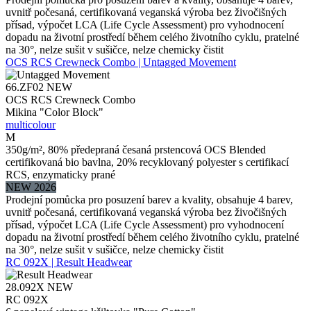
uvnitř počesaná, certifikovaná veganská výroba bez živočišných
přísad, výpočet LCA (Life Cycle Assessment) pro vyhodnocení
dopadu na životní prostředí během celého životního cyklu, pratelné
na 30°, nelze sušit v sušičce, nelze chemicky čistit
OCS RCS Crewneck Combo | Untagged Movement
66.ZF02
NEW
OCS RCS Crewneck Combo
Mikina "Color Block"
multicolour
M
350g/m², 80% předepraná česaná prstencová OCS Blended
certifikovaná bio bavlna, 20% recyklovaný polyester s certifikací
RCS, enzymaticky prané
NEW 2026
Prodejní pomůcka pro posuzení barev a kvality, obsahuje 4 barev,
uvnitř počesaná, certifikovaná veganská výroba bez živočišných
přísad, výpočet LCA (Life Cycle Assessment) pro vyhodnocení
dopadu na životní prostředí během celého životního cyklu, pratelné
na 30°, nelze sušit v sušičce, nelze chemicky čistit
RC 092X | Result Headwear
28.092X
NEW
RC 092X