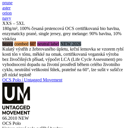
prune
aster
orion
navy
XXS – 5XL
180g/m², 100% česaná prstencová OCS certifikovaná bio bavlna,
enzymaticky prané, single jersey, grey melange: 90% bavlna, 10%
viskóza
heavy
combed
60°
neutral label
NEW 2026
Kulatý výstřih z žebrovaného úpletu, krční lemovka se vzorem rybí
kosti tón v tónu, měkké na omak, certifikovaná veganská výroba
bez živočišných přísad, výpočet LCA (Life Cycle Assessment) pro
vyhodnocení dopadu na životní prostředí během celého životního
cyklu, neutrální velikostní štítek, pratelné na 60°, lze sušit v sušičce
při nízké teplotě
OCS Polo | Untagged Movement
66.2010
NEW
OCS Polo