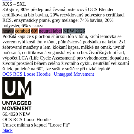
XXS – 5XL
350g/m², 80% předepraná česaná prstencová OCS Blended
certifikovaná bio bavlna, 20% recyklovaný polyester s certifikací
RCS, enzymaticky prané, grey melange: 74% bavlna, 20%
polyester, 6% viskóza
heavy
combed
60°
neutral label
NEW 2026
Podšitá kapuce s plochou šňůrkou tón v tónu, krční lemovka se
vzorem rybí kosti tón v tónu, půlměsícová podsádka na krku, 2x1
žebrované manžety a lem, klokaní kapsa, měkké na omak, uvnitř
počesaná, certifikovaná veganská výroba bez živočišných přísad,
výpočet LCA (Life Cycle Assessment) pro vyhodnocení dopadu na
životní prostředí během celého životního cyklu, neutrální velikostní
štítek, pratelné na 60°, lze sušit v sušičce při nízké teplotě
OCS RCS Loose Hoodie | Untagged Movement
66.4020
NEW
OCS RCS Loose Hoodie
Unisex mikina s kapucí "Loose Fit"
black