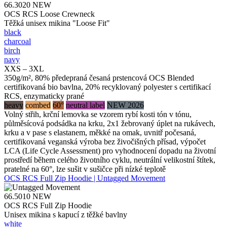
66.3020
NEW
OCS RCS Loose Crewneck
Těžká unisex mikina "Loose Fit"
black
charcoal
birch
navy
XXS – 3XL
350g/m², 80% předepraná česaná prstencová OCS Blended
certifikovaná bio bavlna, 20% recyklovaný polyester s certifikací
RCS, enzymaticky prané
heavy
combed
60°
neutral label
NEW 2026
Volný střih, krční lemovka se vzorem rybí kosti tón v tónu,
půlměsícová podsádka na krku, 2x1 žebrovaný úplet na rukávech,
krku a v pase s elastanem, měkké na omak, uvnitř počesaná,
certifikovaná veganská výroba bez živočišných přísad, výpočet
LCA (Life Cycle Assessment) pro vyhodnocení dopadu na životní
prostředí během celého životního cyklu, neutrální velikostní štítek,
pratelné na 60°, lze sušit v sušičce při nízké teplotě
OCS RCS Full Zip Hoodie | Untagged Movement
66.5010
NEW
OCS RCS Full Zip Hoodie
Unisex mikina s kapucí z těžké bavlny
white