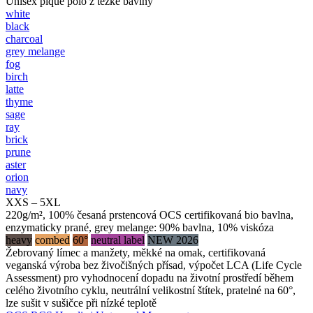
Unisex piqué polo z těžké bavlny
white
black
charcoal
grey melange
fog
birch
latte
thyme
sage
ray
brick
prune
aster
orion
navy
XXS – 5XL
220g/m², 100% česaná prstencová OCS certifikovaná bio bavlna,
enzymaticky prané, grey melange: 90% bavlna, 10% viskóza
heavy
combed
60°
neutral label
NEW 2026
Žebrovaný límec a manžety, měkké na omak, certifikovaná
veganská výroba bez živočišných přísad, výpočet LCA (Life Cycle
Assessment) pro vyhodnocení dopadu na životní prostředí během
celého životního cyklu, neutrální velikostní štítek, pratelné na 60°,
lze sušit v sušičce při nízké teplotě