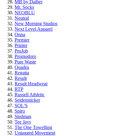
MB by Daiber
Mr. Socks
NEOBLU
Neutral
New Morning Studios
Next Level Apparel
Onna
Premier
Printer
ProJob
Promodoro
Pure Waste
Quadra
Regatta
Result
Result Headwear
RTP
Russell Athletic
Seidensticker
SOL'S
Spiro
Stedman
Tee Jays
The One Towelling
Untagged Movement